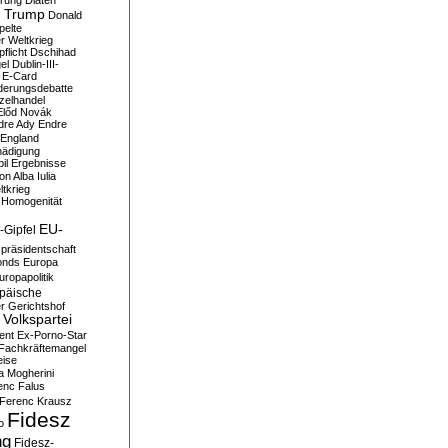
erung
Diäten
 Trump
Donald
pelte
er Weltkrieg
flicht
Dschihad
el
Dublin-III-
E-Card
derungsdebatte
zelhandel
Előd Novák
dre Ady
Endre
England
hädigung
il
Ergebnisse
n Alba Iulia
ltkrieg
 Homogenität
EU-
-Gipfel
präsidentschaft
onds
Europa
uropapolitik
päische
r Gerichtshof
Volkspartei
ent
Ex-Porno-Star
Fachkräftemangel
eise
a Mogherini
enc Falus
Ferenc Krausz
Fidesz
o
ng
Fidesz-