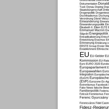
Direktmandat
Diskrimini
Donald
Dokumentation
Tusk
Donau
Doping
Dop
Staatsbürgerschaft
Dritt
Drogenpolitik
Drogentestp
Dschihadismus
Dschung
Verordnung
Dávid Vitézy
Einwanderung
Einwan
Einwanderungspolitik
Ein
Elisabeth II.
Eliten
ELTE
Emmanuel Macron
En
Energiepolitik
Ságvári
Entradikalisierung
Entsc
Entwicklung
Erasmus
Erb
Erinnerung
Erklärung vo
ERSTE Group
Erster We
Establishment
Ethnische
EU
EU-Gelder
EU
Kommission
EU-Rats
Euro
EURO 2020
Eurob
Europaparlament
E
Europawahlen
Euro
Integration
Europäische
Europäische 
(EuGH)
(EVP)
Eurozone
Ex-Ag
Extremismus
Facebook
Fake News
falsche Bew
Familienpolitik
Federic
Felcsút
Feminismus
Fer
Ferenc Gyurcsány
Ferencváros
Fidel Castr
Fidesz-Regieru