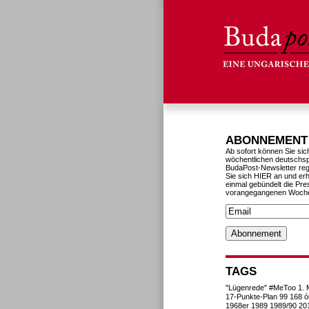
ABONNEMENT
Ab sofort können Sie sic
wöchentlichen deutschs
BudaPost-Newsletter reg
Sie sich HIER an und erh
einmal gebündelt die Pre
vorangegangenen Woch
TAGS
"Lügenrede"
#MeToo
1. 
17-Punkte-Plan
99
168 ó
1968er
1989
1989/90
20