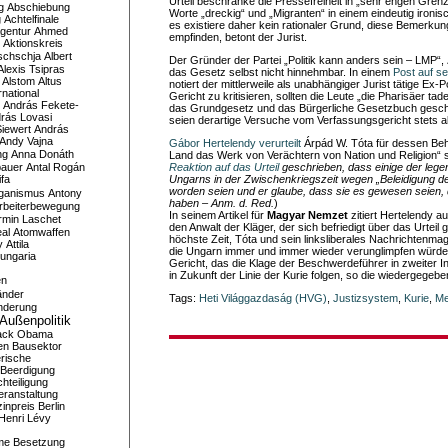
Urteil beschränke die Pressefreiheit in „sehr engen Grenz
g
Abschiebung
Worte „dreckig“ und „Migranten“ in einem eindeutig ironi
g
Achtelfinale
es existiere daher kein rationaler Grund, diese Bemerkun
gentur
Ahmed
empfinden, betont der Jurist.
Aktionskreis
schschja
Albert
Der Gründer der Partei „Politik kann anders sein – LMP“,
Alexis Tsipras
das Gesetz selbst nicht hinnehmbar. In einem
Post auf s
Alstom
Altus
notiert der mittlerweile als unabhängiger Jurist tätige Ex-Po
national
Gericht zu kritisieren, sollten die Leute „die Pharisäer tadel
András Fekete-
das Grundgesetz und das Bürgerliche Gesetzbuch gesch
rás Lovasi
seien derartige Versuche vom Verfassungsgericht stets 
iewert
András
Andy Vajna
Gábor Hertelendy verurteilt
Árpád W. Tóta für dessen Be
ng
Anna Donáth
Land das Werk von Verächtern von Nation und Religion“ s
bauer
Antal Rogán
Reaktion auf das Urteil
geschrieben, dass einige der legen
ifa
Ungarns in der Zwischenkriegszeit wegen „Beleidigung der
worden seien und er glaube, dass sie es gewesen seien, 
iganismus
Antony
haben – Anm. d. Red.
)
rbeiterbewegung
In seinem Artikel für
Magyar Nemzet
zitiert Hertelendy 
rmin Laschet
den Anwalt der Kläger, der sich befriedigt über das Urteil 
al
Atomwaffen
höchste Zeit, Tóta und sein linksliberales Nachrichtenmag
y
Attila
die Ungarn immer und immer wieder verunglimpfen würd
ungaria
Gericht, das die Klage der Beschwerdeführer in zweiter I
in Zukunft der Linie der Kurie folgen, so die wiedergegeb
en
änder
Tags:
Heti Világgazdaság (HVG)
,
Justizsystem
,
Kurie
,
Me
nderung
Außenpolitik
ack Obama
en
Bausektor
rische
Beerdigung
hteiligung
eranstaltung
inpreis
Berlin
Henri Lévy
me
Besetzung