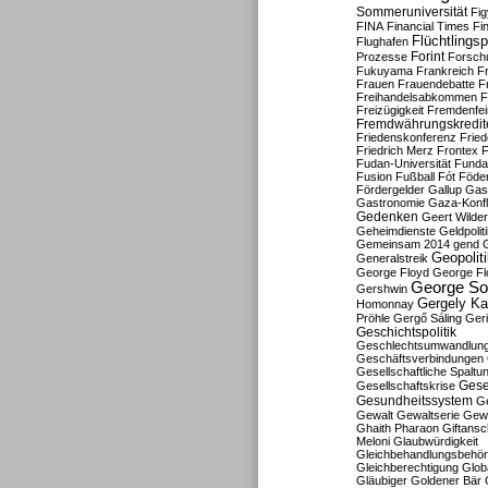
Sommeruniversität
Fig
FINA
Financial Times
Fi
Flüchtlingsp
Flughafen
Forint
Prozesse
Forsch
Fukuyama
Frankreich
F
Frauen
Frauendebatte
F
Freihandelsabkommen
F
Freizügigkeit
Fremdenfein
Fremdwährungskredit
Friedenskonferenz
Frie
Friedrich Merz
Frontex
F
Fudan-Universität
Funda
Fusion
Fußball
Fót
Föder
Fördergelder
Gallup
Gast
Gastronomie
Gaza-Konfl
Gedenken
Geert Wilde
Geheimdienste
Geldpolit
Gemeinsam 2014
gend
Geopolit
Generalstreik
George Floyd
George Fl
George So
Gershwin
Gergely K
Homonnay
Pröhle
Gergő Sáling
Geri
Geschichtspolitik
Geschlechtsumwandlun
Geschäftsverbindungen
Gesellschaftliche Spaltu
Gese
Gesellschaftskrise
Gesundheitssystem
Ge
Gewalt
Gewaltserie
Gew
Ghaith Pharaon
Giftansc
Meloni
Glaubwürdigkeit
Gleichbehandlungsbehö
Gleichberechtigung
Glob
Gläubiger
Goldener Bär