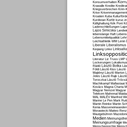
Korru
Konsumverhalten
Krawalle
Kredite
Kreditra
Kriegsverbrechen
Krim-K
Krise
Krisenmanagemen
Kroatien
Kuba
Kulturförd
Kurdistan
Kurie
kuruc.in
Käfighaltung
Kék Pont
Kö
Ladenschließungen
Lajo
Lajos Simicska
Landwir
lebenslange Haft
Lebensm
Lebensmittelqualität
Lehr
Leichtathletik-WM
Lenin
Liberale
Liberalismus
Linksalli
Keqiang
Linke
Linksoppositi
Literatur
Liz Truss
LMP
Lockerungen
Lokalismu
Rádió
László Botka
Lás
Földi
László Kiss
László
Majtényi
László Marton
L
Jeles
László Rajk
Lászl
Toroczkai
László Trócsá
Machtkampf
Mafiastaat
Kovács
Magna Charta
M
Magyar Nemzet
Magyar 
Telekom
Mahnmal
Maida
MAL
MALÉV
Manfred W
Marine Le Pen
Mark Rut
Martin Reinke
Martin Sch
Kenia
Masseneinwander
Morawiecki
Matteo Renz
Mautgebühren
Mazedoni
Medien
Meinungsfrei
Meinungsumfrage
Me
Menschenrechte
Mensc