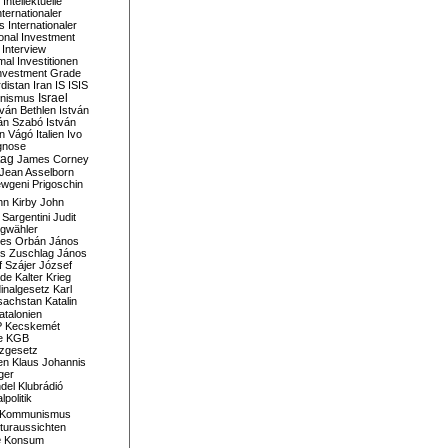
Intellektuelle
nternationaler
s
Internationaler
ional Investment
Interview
mal
Investitionen
nvestment Grade
rdistan
Iran
IS
ISIS
Israel
ionismus
tván Bethlen
István
ván Szabó
István
án Vágó
Italien
Ivo
gnose
tag
James Corney
Jean Asselborn
wgeni Prigoschin
hn Kirby
John
 Sargentini
Judit
gwähler
es Orbán
János
s Zuschlag
János
 Szájer
József
nde
Kalter Krieg
inalgesetz
Karl
sachstan
Katalin
atalonien
P
Kecskemét
e
KGB
tzgesetz
en
Klaus Johannis
ger
del
Klubrádió
politik
Kommunismus
turaussichten
e
Konsum