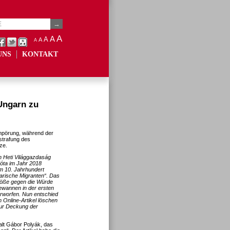
A
A
A
A
A
UNS
KONTAKT
Ungarn zu
Empörung, während der
estrafung des
ze.
 Heti Világgazdaság
Tóta im Jahr 2018
im 10. Jahrhundert
garische Migranten“. Das
töße gegen die Würde
ewannen in der ersten
verworfen. Nun entschied
Online-Artikel löschen
zur Deckung der
lt Gábor Polyák, das