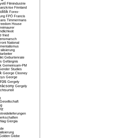
yelő
Filmindustrie
nanzkrise
Finnland
olitik
Forex-
ung
FPÖ
Francis
rans Timmermans
reedom House
reimaurer
dlichkeit
e
fried
densmarsch
ront National
mentalismus
alisierung
arbeiter
ikt
Geburtenrate
rs
Gefängnis
ik
Gemeinsam-PM
Gender Studies
ik
George Clooney
oys
George
ros
Gergely
arácsony
Gergely
chtsurteil
g
Gesellschaft
ng
tz
treidelieferungen
erkschaften
hlag
Giorgia
rde
alisierung
Golden Globe