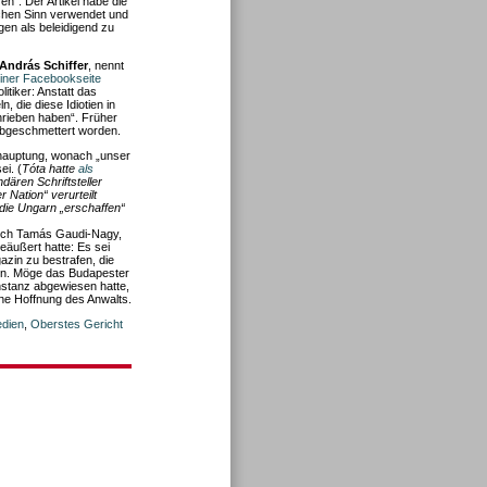
en“. Der Artikel habe die
schen Sinn verwendet und
gen als beleidigend zu
András Schiffer
, nennt
einer Facebookseite
litiker: Anstatt das
n, die diese Idiotien in
rieben haben“. Früher
abgeschmettert worden.
hauptung, wonach „unser
ei. (
Tóta hatte
als
dären Schriftsteller
 Nation“ verurteilt
die Ungarn „erschaffen“
auch Tamás Gaudi-Nagy,
geäußert hatte: Es sei
azin zu bestrafen, die
en. Möge das Budapester
nstanz abgewiesen hatte,
ene Hoffnung des Anwalts.
dien
,
Oberstes Gericht