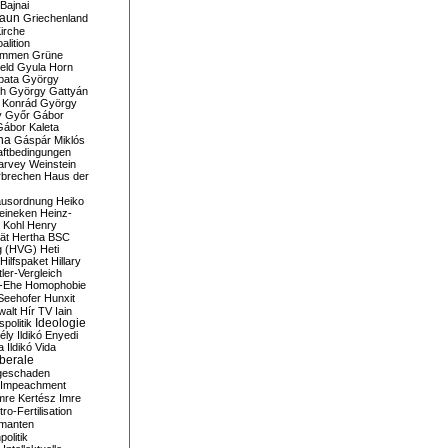
Bajnai
aun
Griechenland
irche
lition
ommen
Grüne
eld
Gyula Horn
pata
György
th
György Gattyán
 Konrád
György
y
Győr
Gábor
Gábor Kaleta
na
Gáspár Miklós
ftbedingungen
arvey Weinstein
brechen
Haus der
usordnung
Heiko
eineken
Heinz-
 Kohl
Henry
ät
Hertha BSC
g (HVG)
Heti
Hilfspaket
Hillary
tler-Vergleich
-Ehe
Homophobie
Seehofer
Hunxit
walt
Hír TV
Iain
spolitik
Ideologie
ély
Ildikó Enyedi
a
Ildikó Vida
liberale
geschaden
Impeachment
mre Kertész
Imre
itro-Fertilisation
rmanten
politik