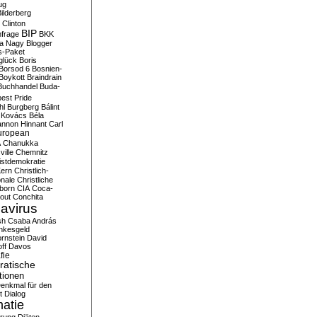
ug
ilderberg
l Clinton
BIP
frage
BKK
ka Nagy
Blogger
s-Paket
glück
Boris
Borsod 6
Bosnien-
Boykott
Braindrain
Buchhandel
Buda-
est Pride
hl
Burgberg
Bálint
 Kovács
Béla
nnon Hinnant
Carl
uropean
A
Chanukka
ville
Chemnitz
istdemokratie
Kern
Christlich-
onale
Christliche
born
CIA
Coca-
out
Conchita
avirus
sh
Csaba András
nkesgeld
rnstein
David
ff
Davos
fie
atische
tionen
enkmal für den
t
Dialog
atie