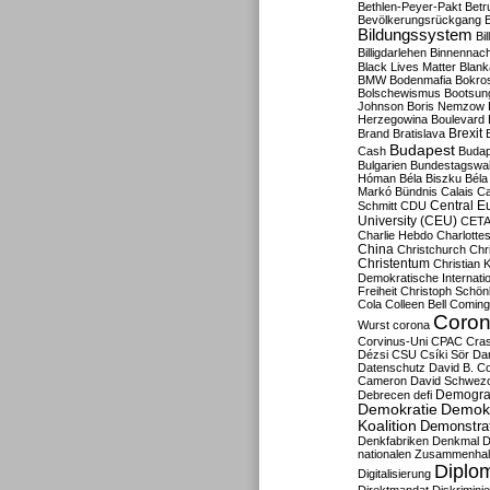
Bethlen-Peyer-Pakt
Betr
Bevölkerungsrückgang
B
Bildungssystem
Bil
Billigdarlehen
Binnennach
Black Lives Matter
Blan
BMW
Bodenmafia
Bokro
Bolschewismus
Bootsun
Johnson
Boris Nemzow
Herzegowina
Boulevard
Brexit
Brand
Bratislava
Budapest
Cash
Budap
Bulgarien
Bundestagswa
Hóman
Béla Biszku
Béla
Markó
Bündnis
Calais
Ca
Central E
Schmitt
CDU
University (CEU)
CET
Charlie Hebdo
Charlottes
China
Christchurch
Chr
Christentum
Christian 
Demokratische Internati
Freiheit
Christoph Schön
Cola
Colleen Bell
Coming
Coron
Wurst
corona
Corvinus-Uni
CPAC
Cra
Dézsi
CSU
Csíki Sör
Da
Datenschutz
David B. Co
Cameron
David Schwezo
Demogra
Debrecen
defi
Demokratie
Demokr
Koalition
Demonstra
Denkfabriken
Denkmal
D
nationalen Zusammenhal
Diplom
Digitalisierung