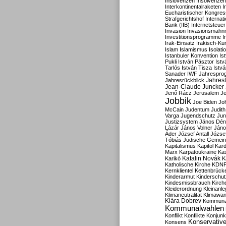
Inslovenzen
Insolvenzen
Interkontinentalraketen
I
Eucharistischer Kongres
Strafgerichtshof
Internat
Bank (IIB)
Internetsteuer
Invasion
Invasionsmahn
Investitionsprogramme
I
Irak-Einsatz
Irakisch-Ku
Islam
Islamismus
Isolat
Istanbuler Konvention
Is
Pukli
István Pásztor
Ist
Tarlós
István Tisza
Istv
Sanader
IWF
Jahrespro
Jahres
Jahresrückblick
Jean-Claude Juncker
Jenő Rácz
Jerusalem
Je
Jobbik
Joe Biden
Jo
McCain
Judentum
Judith
Varga
Jugendschutz
Jun
Justizsystem
János Dén
Lázár
János Volner
Jáno
Áder
József Antall
József
Tóbiás
Jüdische Gemei
Kapitalismus
Kapitol
Kard
Marx
Karpatoukraine
Ka
Katalin Novák
Karikó
K
Katholische Kirche
KDN
Kernklientel
Kettenbrück
Kinderarmut
Kinderschu
Kindesmissbrauch
Kirch
Kleiderordnung
Kleinanle
Klimaneutralität
Klimawan
Klára Dobrev
Kommunal
Kommunalwahlen
Konflikt
Konflikte
Konjunk
Konservativ
Konsens