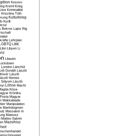
ption
Kosovo
ting
Kreml
Krieg
rise
Kriminalität
t
Krisztina Tóth
Kulturkrieg
erung
fo
Kyrill
tcse
s Bokros
Lajos Rig
tschaft
ittel
kräfte
Lehrplan
LGBTQ
LIBE
Libri
Libyen
Li
anz
on
Litauen
Lockdown
s
London
Lánchíd
zló Donáth
László
 Kövér
László
ászló Nemes
ó Sólyom
László
Löhne
nyi
Macht
Magda Kósa-
agyar Krónika
Posta
Magyar
n
Makkabiade
eber
Manipulation
te
Marktdogmen
ulz
Massaker in
ung
Mateusz
i
Matteo Salvini
en
Mazsihisz
heit
nschenhandel
henschmuggel