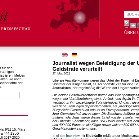
ÜBER 
Journalist wegen Beleidigung der 
h für den
Geldstrafe verurteilt
prachigen
27. Mar. 2021
istrieren. Melden
alten Sie noch
Liberale Anwälte kommentieren das Urteil der Kurie mit 
sseberichte der
Vertreter der Kläger meint, es sei höchste Zeit für eine B
e.
Journalisten, der regelmäßig die Würde der Ungarn verlet
Die beiden Beschwerdeführer hatten das Wochenmagazin
wegen der Veröffentlichung eines Artikels von Árpád W. 
verklagt. In ihm bezeichnete Tóta diejenigen Ungarn, die 
westliche Siedlungen geplündert hatten, als „dreckige un
Bürgerliche Gesetzbuch erlaubt es Privatpersonen, Vers
ihrer Gemeinschaft anzuzeigen. Die Beschwerdeführer g
Instanz, allerdings wurde dieses Urteil von der zweiten 
der Oberste Gerichtshof, dass HVG zwei Wörter aus dem 
und 400.000 Forint an die Kläger sowie weitere 500.000 
Gerichtskosten zahlen muss.
Mai
9/11
15. März
1956
ra
444
In einem Interview
mit
Klubrádió
erklärte der Medienanwa
16
2017
2020