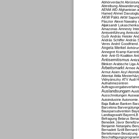
Abhörverdacht
Abrüstun
Abtreibung
Abwanderun
AENM
AfD
Afghanistan
a
Hamed
Ahmet Davutoglu
AKW Paks
AKW Sapori
Pásztor
Alexei Nawalny
Aljaksandr Lukaschenka
Amazonas
Amnesty Inter
Amtseinführung
Amtssitz
Győr
András Heisler
And
András Schiffer
András S
Veres
André Goodfriend
Angela Merkel
Anhöru
Annegret Kramp-Karren
Anti-
Anti-IS-Koalition
Ant
Antisemitismus
Antiz
Blinken
Arabische Liga
A
Arbeitsmarkt
Armee
A
Armut
Asien
Asyl
Atomde
Attentat
Attila Mesterház
Vidnyánszky
ATV
Audi H
Aufnahmezentren
Auftragsvergabeverfahr
Auslandsungarn
Ausl
Ausschreitungen
Auswa
Autoindustrie
Autonomie
Baja
Balkan
Banken
Bar
Barcelona
Barvergütung
Bausparsubvention
Baye
Landtagswahl
BayernLB
Befragung
Belarus
Benac
Benedek Jávor
Benefizv
Benjamin Netanjahu
Benz
Bernadett Széll
Bernard-
Bertelsmann
Besatzung
Beschäftigungsprogram