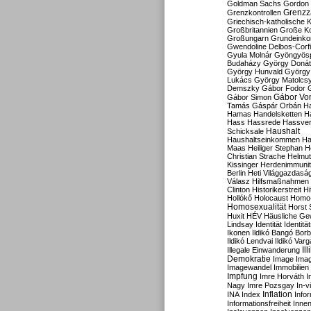
Goldman Sachs
Gordon 
Grenzz
Grenzkontrollen
Griechisch-katholische K
Großbritannien
Große Koa
Großungarn
Grundeink
Gwendoline Delbos-Corfi
Gyula Molnár
Gyöngyös
Budaházy
György Doná
György Hunvald
György
Lukács
György Matolcs
Demszky
Gábor Fodor
Gábor Vo
Gábor Simon
Tamás
Gáspár Orbán
Ha
Hamas
Handelsketten
H
Hass
Hassrede
Hassver
Haushalt
Schicksale
Haushaltseinkommen
Ha
Maas
Heiliger Stephan
H
Christian Strache
Helmut
Kissinger
Herdenimmunit
Berlin
Heti Világgazdasá
Válasz
Hilfsmaßnahmen
Clinton
Historikerstreit
Hi
Hollókő
Holocaust
Homo
Homosexualität
Horst 
Huxit
HÉV
Häusliche Ge
Lindsay
Identität
Identität
Ikonen
Ildikó Bangó Borb
Ildikó Lendvai
Ildikó Varg
Il
Illegale Einwanderung
Demokratie
Image
Ima
Imagewandel
Immobilien
Impfung
Imre Horváth
I
Nagy
Imre Pozsgay
In-v
Inflation
INA
Index
Info
Informationsfreiheit
Innen