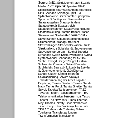
Souveränität
Sozialdemokraten
Soziale
Sozialpolitik
Medien
Spanien
SPAR
Spareinlagen
Sparmaßnahmen
Sparpolitik
SPD
Spenden
Spionage
Spirit FM
Spitzelvorwürfe
Spitzenämter
Sportpolitik
Sprache
Srđa Popović
Staatsanleihen
Staatsausgaben
Staatspräsident
Staatssekretär
Staatsstreich
Staatsunternehmen
Staatsverschuldung
Stadtentwicklung
Stafano Bottoni
Station
Steuerpolitik
Statuenstreit
Sterbehilfe
Steve Bannon
Stiftungen
Stiftungsgelder
Stimmenkauf
Strabag
Strafrecht
Strafzahlungen
Straßenblockaden
Streik
Strukturfonds
Subsidiarität
Subventionen
Subventionsprogramm
Suchoi Superjet
Synagoge
Syrien-Krieg
Syrienkrise
Syriza
Systemwandel
Szabadság tér
SZDSZ
Szebb Jövőért
Szeged
Sziget-Festival
Szilveszter Ókovács
Szilárd Demeter
Szolidaritás
Szárszó
Századvég
Székler
Székler-Autonomie
Székésféhervár
Sándor Csányi
Sándor Egervári
Säkularisierung
Sólyom Airways
Tabaklizenzen
Tag der Arbeit
Tag der
Empörung
Tamás Deutsch
Tamás Gaudi-
Nagy
Tamás Portik
Tamás Sneider
Tamás
Sulyok
Tapolca
Tarifsenkungen
TASZ
Tavares-Report
Taxiunternehmen
TEK
Terrorismus
Telekommunikation
Tesco
Theater
The New York Times
Theresa
May
Thomas Piketty
Tibor Navracsics
Tibor Szanyi
Tibor Várkonyi
Tierschutz
TISZA
Todesstrafe
Todestag
Toleranz
Tourismus
Transferzahlungen
Transformation
Transitzonen