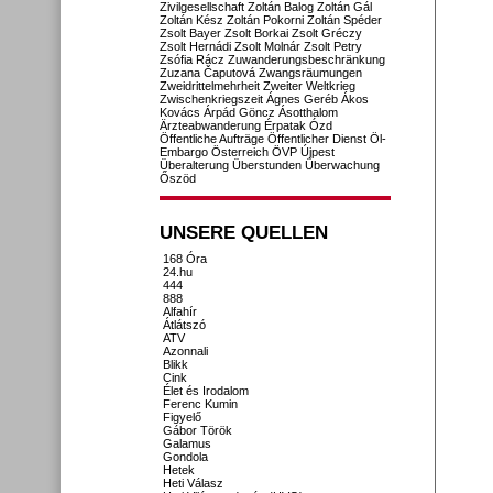
Zivilgesellschaft
Zoltán Balog
Zoltán Gál
Zoltán Kész
Zoltán Pokorni
Zoltán Spéder
Zsolt Bayer
Zsolt Borkai
Zsolt Gréczy
Zsolt Hernádi
Zsolt Molnár
Zsolt Petry
Zsófia Rácz
Zuwanderungsbeschränkung
Zuzana Čaputová
Zwangsräumungen
Zweidrittelmehrheit
Zweiter Weltkrieg
Zwischenkriegszeit
Ágnes Geréb
Ákos
Kovács
Árpád Göncz
Ásotthalom
Ärzteabwanderung
Érpatak
Ózd
Öffentliche Aufträge
Öffentlicher Dienst
Öl-
Embargo
Österreich
ÖVP
Újpest
Überalterung
Überstunden
Überwachung
Őszöd
UNSERE QUELLEN
168 Óra
24.hu
444
888
Alfahír
Átlátszó
ATV
Azonnali
Blikk
Cink
Élet és Irodalom
Ferenc Kumin
Figyelő
Gábor Török
Galamus
Gondola
Hetek
Heti Válasz