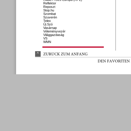
Reflektor
Reposzt
Stop.hu
Szombat
Szuverén
Telex
Új Szó
Vasárnap
Véleményvezér
Világgazdaság
VS
WMN
^
ZURÜ
CK 
ZUM 
ANFANG
DEN 
FAVORITEN 