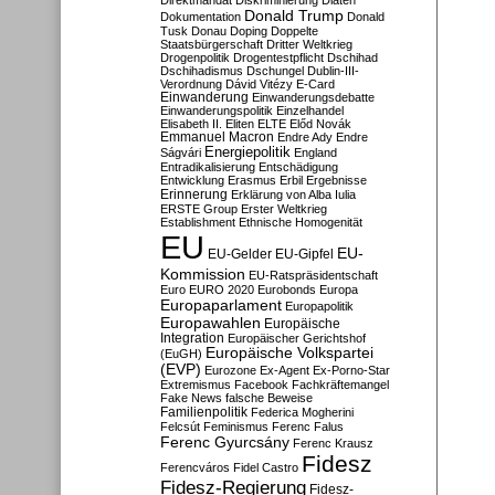
Direktmandat
Diskriminierung
Diäten
Donald Trump
Dokumentation
Donald
Tusk
Donau
Doping
Doppelte
Staatsbürgerschaft
Dritter Weltkrieg
Drogenpolitik
Drogentestpflicht
Dschihad
Dschihadismus
Dschungel
Dublin-III-
Verordnung
Dávid Vitézy
E-Card
Einwanderung
Einwanderungsdebatte
Einwanderungspolitik
Einzelhandel
Elisabeth II.
Eliten
ELTE
Előd Novák
Emmanuel Macron
Endre Ady
Endre
Energiepolitik
Ságvári
England
Entradikalisierung
Entschädigung
Entwicklung
Erasmus
Erbil
Ergebnisse
Erinnerung
Erklärung von Alba Iulia
ERSTE Group
Erster Weltkrieg
Establishment
Ethnische Homogenität
EU
EU-
EU-Gelder
EU-Gipfel
Kommission
EU-Ratspräsidentschaft
Euro
EURO 2020
Eurobonds
Europa
Europaparlament
Europapolitik
Europawahlen
Europäische
Integration
Europäischer Gerichtshof
Europäische Volkspartei
(EuGH)
(EVP)
Eurozone
Ex-Agent
Ex-Porno-Star
Extremismus
Facebook
Fachkräftemangel
Fake News
falsche Beweise
Familienpolitik
Federica Mogherini
Felcsút
Feminismus
Ferenc Falus
Ferenc Gyurcsány
Ferenc Krausz
Fidesz
Ferencváros
Fidel Castro
Fidesz-Regierung
Fidesz-