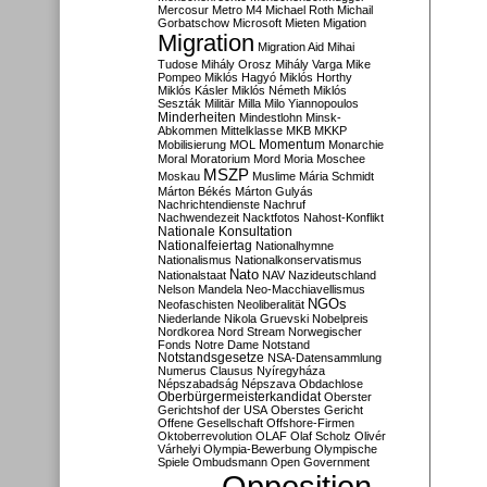
Mercosur
Metro M4
Michael Roth
Michail
Gorbatschow
Microsoft
Mieten
Migation
Migration
Migration Aid
Mihai
Tudose
Mihály Orosz
Mihály Varga
Mike
Pompeo
Miklós Hagyó
Miklós Horthy
Miklós Kásler
Miklós Németh
Miklós
Seszták
Militär
Milla
Milo Yiannopoulos
Minderheiten
Mindestlohn
Minsk-
Abkommen
Mittelklasse
MKB
MKKP
Momentum
Mobilisierung
MOL
Monarchie
Moral
Moratorium
Mord
Moria
Moschee
MSZP
Moskau
Muslime
Mária Schmidt
Márton Békés
Márton Gulyás
Nachrichtendienste
Nachruf
Nachwendezeit
Nacktfotos
Nahost-Konflikt
Nationale Konsultation
Nationalfeiertag
Nationalhymne
Nationalismus
Nationalkonservatismus
Nato
Nationalstaat
NAV
Nazideutschland
Nelson Mandela
Neo-Macchiavellismus
NGOs
Neofaschisten
Neoliberalität
Niederlande
Nikola Gruevski
Nobelpreis
Nordkorea
Nord Stream
Norwegischer
Fonds
Notre Dame
Notstand
Notstandsgesetze
NSA-Datensammlung
Numerus Clausus
Nyíregyháza
Népszabadság
Népszava
Obdachlose
Oberbürgermeisterkandidat
Oberster
Gerichtshof der USA
Oberstes Gericht
Offene Gesellschaft
Offshore-Firmen
Oktoberrevolution
OLAF
Olaf Scholz
Olivér
Várhelyi
Olympia-Bewerbung
Olympische
Spiele
Ombudsmann
Open Government
Opposition