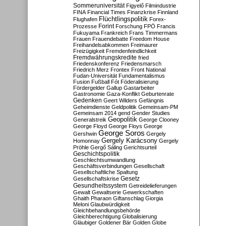
Sommeruniversität
Figyelő
Filmindustrie
FINA
Financial Times
Finanzkrise
Finnland
Flüchtlingspolitik
Flughafen
Forex-
Forint
Prozesse
Forschung
FPÖ
Francis
Fukuyama
Frankreich
Frans Timmermans
Frauen
Frauendebatte
Freedom House
Freihandelsabkommen
Freimaurer
Freizügigkeit
Fremdenfeindlichkeit
Fremdwährungskredite
fried
Friedenskonferenz
Friedensmarsch
Friedrich Merz
Frontex
Front National
Fudan-Universität
Fundamentalismus
Fusion
Fußball
Fót
Föderalisierung
Fördergelder
Gallup
Gastarbeiter
Gastronomie
Gaza-Konflikt
Geburtenrate
Gedenken
Geert Wilders
Gefängnis
Geheimdienste
Geldpolitik
Gemeinsam-PM
Gemeinsam 2014
gend
Gender Studies
Geopolitik
Generalstreik
George Clooney
George Floyd
George Floys
George
George Soros
Gershwin
Gergely
Gergely Karácsony
Homonnay
Gergely
Pröhle
Gergő Sáling
Gerichtsurteil
Geschichtspolitik
Geschlechtsumwandlung
Geschäftsverbindungen
Gesellschaft
Gesellschaftliche Spaltung
Gesetz
Gesellschaftskrise
Gesundheitssystem
Getreidelieferungen
Gewalt
Gewaltserie
Gewerkschaften
Ghaith Pharaon
Giftanschlag
Giorgia
Meloni
Glaubwürdigkeit
Gleichbehandlungsbehörde
Gleichberechtigung
Globalisierung
Gläubiger
Goldener Bär
Golden Globe