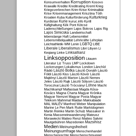
Korruption
Konsumverhalten
Kosovo
Krawalle
Kredite
Kreditrating
Kreml
Krieg
Kriegsverbrechen
Krim-Krise
Kriminalität
Krise
Krisenmanagement
Krisztina Tóth
Kulturkrieg
Kroatien
Kuba
Kulturförderung
Kurdistan
Kurie
kuruc.info
Kyrill
Käfighaltung
Kék Pont
Kötcse
Ladenschließungen
Lajos Bokros
Lajos Rig
Lajos Simicska
Landwirtschaft
lebenslange Haft
Lebensmittel
Lebensmittelqualität
Lehrkräfte
Lehrplan
LGBTQ
Leichtathletik-WM
Lenin
LIBE
Liberale
Liberalismus
Libri
Libyen
Li
Linksallianz
Keqiang
Linke
Linksopposition
Litauen
Literatur
Liz Truss
LMP
Lockdown
Lockerungen
Lokalismus
London
Lánchíd
Rádió
László Botka
László Donáth
László
Földi
László Kiss
László Kövér
László
Majtényi
László Marton
László Nemes
Jeles
László Rajk
László Sólyom
László
Löhne
Toroczkai
László Trócsányi
Macht
Machtkampf
Mafiastaat
Magda Kósa-
Kovács
Magna Charta
Magyar Krónika
Magyar Nemzet
Magyar Posta
Magyar
Telekom
Mahnmal
Maidan
Makkabiade
MAL
MALÉV
Manfred Weber
Manipulation
Marine Le Pen
Mark Rutte
Marktdogmen
Martin Reinke
Martin Schulz
Massaker in
Kenia
Masseneinwanderung
Mateusz
Morawiecki
Matteo Renzi
Matteo Salvini
Mautgebühren
Mazedonien
Mazsihisz
Medien
Meinungsfreiheit
Meinungsumfrage
Menschenhandel
Menschenrechte
Menschenschmuggel