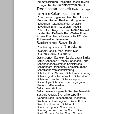
Industrialisierung
Realpolitik
Recep Tayyip
Rechtsextremismus
Erdoğan
Rechte
Rechtsstaatlichkeit
Rede zur Lage
Referendum
der Nation
Reform
Reformation
Regimewechsel
Reisefreiheit
Religion
Renten
Residenz-Programm
Resolution
Rettungspaket
Revolution
Revolution 1848
Rezession
RMDSZ
Roma
Robert Fico
Roger Scruton
Ronald
Lauder
Ron DeSantis
Ron Werber
Rote
Armee
Rotschlammkatastrophe
RTL Klub
Ruinenkneipen
Rumänien
Rumänienungarn
Runder Tisch
Russland
Rundtischgespräche
Ryanair
Ráhel Orbán
Róbert Kiss
Rückblick 2015
Rücktritt
S&P
Sanktionen
Sarkozy
Sarolta Laura Baritz
Satire
Schengen-Grenze
Schengen-Zone
Schengener Abkommen
Schiefergas
Schlacht am Donbogen
Schmalspurbahn
Schottische Volksabstimmung
Schuldenkrise
Schulen
Schulumbenennung
Schwarzgeld
Schwarzkonten
Schweden
Schweizer Franken
Schwimmsport
Scientology
Sebastian Kurz
Segregation
Seidenstraße-Initiative
Selbstbeschränkung
Selbstbestimmungsrecht
Serbien
Sexualität
Sicherheitspolitik
Sexuelle Gewalt
Siebenbürgen
Siegesparade
Sinopharm
Skinheads
Sklavengesetz
Slomó Köves
Slowakei
Slowenien
Solidarität
Sonderbefugnisse
Sondersteuer
Sonntagsverkaufsverbot
Son of Saul
South-Stream-Pipeline
South Stream