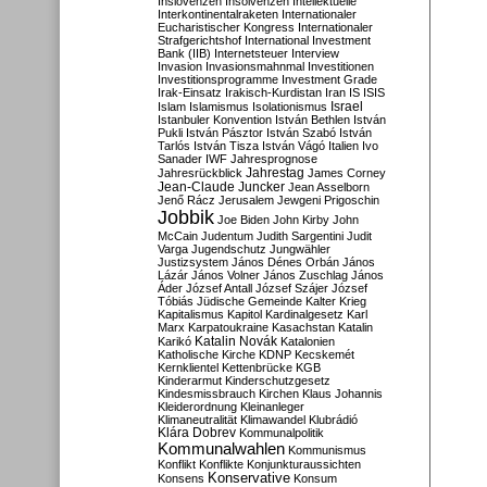
Inslovenzen
Insolvenzen
Intellektuelle
Interkontinentalraketen
Internationaler
Eucharistischer Kongress
Internationaler
Strafgerichtshof
International Investment
Bank (IIB)
Internetsteuer
Interview
Invasion
Invasionsmahnmal
Investitionen
Investitionsprogramme
Investment Grade
Irak-Einsatz
Irakisch-Kurdistan
Iran
IS
ISIS
Israel
Islam
Islamismus
Isolationismus
Istanbuler Konvention
István Bethlen
István
Pukli
István Pásztor
István Szabó
István
Tarlós
István Tisza
István Vágó
Italien
Ivo
Sanader
IWF
Jahresprognose
Jahrestag
Jahresrückblick
James Corney
Jean-Claude Juncker
Jean Asselborn
Jenő Rácz
Jerusalem
Jewgeni Prigoschin
Jobbik
Joe Biden
John Kirby
John
McCain
Judentum
Judith Sargentini
Judit
Varga
Jugendschutz
Jungwähler
Justizsystem
János Dénes Orbán
János
Lázár
János Volner
János Zuschlag
János
Áder
József Antall
József Szájer
József
Tóbiás
Jüdische Gemeinde
Kalter Krieg
Kapitalismus
Kapitol
Kardinalgesetz
Karl
Marx
Karpatoukraine
Kasachstan
Katalin
Katalin Novák
Karikó
Katalonien
Katholische Kirche
KDNP
Kecskemét
Kernklientel
Kettenbrücke
KGB
Kinderarmut
Kinderschutzgesetz
Kindesmissbrauch
Kirchen
Klaus Johannis
Kleiderordnung
Kleinanleger
Klimaneutralität
Klimawandel
Klubrádió
Klára Dobrev
Kommunalpolitik
Kommunalwahlen
Kommunismus
Konflikt
Konflikte
Konjunkturaussichten
Konservative
Konsens
Konsum