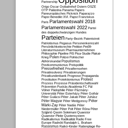
Partnership
Origo
Oscar
Ostbahnhof
Ostern
OSZE
OTP
Palästina
Panama Papers
Paneuropäisches Picknick
Paparazzo
Papst Benedikt XVI.
Papst Franziskus
Parlamentswahl 2018
Paris
Parlamentswahl 2022
Partei
des doppelschwänzigen Hundes
Parteien
Party-Bezirk
Patentstreit
Patriotismus
Pegasus
Personenkennzahl
Persönlichkeitsrechte
Petition
Petőfi-
Literaturmuseum
Pharmaunternehmen
Philosophie
Pipeline
PiS
Pisa-Studie
Plakat-
Polen
Krieg
Polizei
Polnischer
Populismus
Abhörskandal
Postkommunismus
Preispolitik
Pressefreiheit
Privatfernsehen
Privatinsolvenz
Privatisierungen
Privatkundenbank
Prognose
Propaganda
Protest
Prostitution
Protektionismus
Prozess
Prozesse
Präsidentschaftswahl
Prävention
Puskás Akadémia FC
Pál
Völner
Pädophilie
Péter-Pázmány-
Universität
Péter Esterházy
Péter Gothár
Péter Gulácsi
Péter Jakab
Péter Juhász
Péter
Péter Magyar
Péter Medgyessy
Márki-Zay
Péter Nadás
Péter
Niedermüller
Péter Polt
Péter Róna
Péter
Szijjártó
Qasim Soleimani
Quaestor
Quaestor-Pleite
Quotensystem
Radikalismus
Radikalität
Radio Free
Europe
Radnóti
Randalph L. Braham
Rassismus
Ratkó-Kinder
Rattenplage
Re-