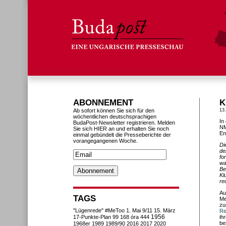
ABONNEMENT
K
Ab sofort können Sie sich für den
13
wöchentlichen deutschsprachigen
In
BudaPost-Newsletter registrieren. Melden
NM
Sie sich HIER an und erhalten Sie noch
En
einmal gebündelt die Presseberichte der
vorangegangenen Woche.
Di
de
fo
wa
Be
Kl
re
Au
TAGS
Me
zu
"Lügenrede"
#MeToo
1. Mai
9/11
15. März
Re
1956
17-Punkte-Plan
99
168 óra
444
ih
be
1968er
1989
1989/90
2016
2017
2020