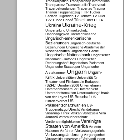
Transkarpatien
Transparency International
Transparenz
Transsexuelle
Transvestit
Trauerbekundungen
Trauertag
Trauma
Trianon
Truppenabzug
TTIP
Tucker
Carlson
Tugenden
TV-Debatte
TV-Duell
Türkei
TV2
Tünde Handó
Uber
UEFA
Ukraine-Krieg
Ukraine
Umverteilung
Umweltschutz
Unabhängigkeit
Unentschlossene
Ungarisch-amerikanische
Beziehungen
Ungarisch-deutsche
Beziehungen
Ungarische Akademie der
Wissenschaften
Ungarische Garde
Ungarische Nationalbank
Ungarischer
Nationaler Filmfonds
Ungarischer
Rechnungshof
Ungarisches Parlament
Ungarische Staatsoper
Ungarische
Ungarn
Ungarn-
Ärztekammer
Kritik
Universitäten
Universität für
Theater- und Filmkunst in Budapest
(SZFE)
Unruhen 2006
Unternehmen
Unternehmenssteuer
Unterschicht
Unterschriftenaktion
Untersuchung
Ursula
US-Botschaft
von der Leyen
US-
US-
Einreiseverbot
Präsidentschaftswahlen
US-
Truppenabzug
Utrecht
Vandalismus
Vasárnapi Hírek
Vatikan
Venezuela
Vera
Jourová
Verbraucherschutz
Vereinigte
Verdienstmöglichkeiten
Staaten von Amerika
Vereinte
Nationen
Verfahren
Verfassungsgericht
Verfassungsänderung
Vergangenheit
Vergewaltigungsvorwurf
Verhandlungen