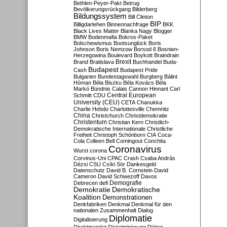
Bethlen-Peyer-Pakt
Betrug
Bevölkerungsrückgang
Bilderberg
Bildungssystem
Bill Clinton
BIP
Billigdarlehen
Binnennachfrage
BKK
Black Lives Matter
Blanka Nagy
Blogger
BMW
Bodenmafia
Bokros-Paket
Bolschewismus
Bootsunglück
Boris
Johnson
Boris Nemzow
Borsod 6
Bosnien-
Herzegowina
Boulevard
Boykott
Braindrain
Brexit
Brand
Bratislava
Buchhandel
Buda-
Budapest
Cash
Budapest Pride
Bulgarien
Bundestagswahl
Burgberg
Bálint
Hóman
Béla Biszku
Béla Kovács
Béla
Markó
Bündnis
Calais
Cannon Hinnant
Carl
Central European
Schmitt
CDU
University (CEU)
CETA
Chanukka
Charlie Hebdo
Charlottesville
Chemnitz
China
Christchurch
Christdemokratie
Christentum
Christian Kern
Christlich-
Demokratische Internationale
Christliche
Freiheit
Christoph Schönborn
CIA
Coca-
Cola
Colleen Bell
Comingout
Conchita
Coronavirus
Wurst
corona
Corvinus-Uni
CPAC
Crash
Csaba András
Dézsi
CSU
Csíki Sör
Dankesgeld
Datenschutz
David B. Cornstein
David
Cameron
David Schwezoff
Davos
Demografie
Debrecen
defi
Demokratie
Demokratische
Koalition
Demonstrationen
Denkfabriken
Denkmal
Denkmal für den
nationalen Zusammenhalt
Dialog
Diplomatie
Digitalisierung