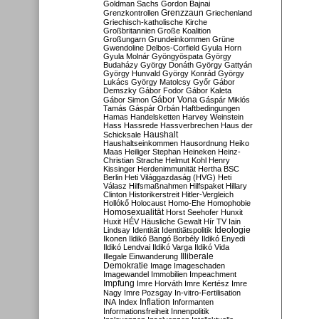
Goldman Sachs
Gordon Bajnai
Grenzzaun
Grenzkontrollen
Griechenland
Griechisch-katholische Kirche
Großbritannien
Große Koalition
Großungarn
Grundeinkommen
Grüne
Gwendoline Delbos-Corfield
Gyula Horn
Gyula Molnár
Gyöngyöspata
György
Budaházy
György Donáth
György Gattyán
György Hunvald
György Konrád
György
Lukács
György Matolcsy
Győr
Gábor
Demszky
Gábor Fodor
Gábor Kaleta
Gábor Vona
Gábor Simon
Gáspár Miklós
Tamás
Gáspár Orbán
Haftbedingungen
Hamas
Handelsketten
Harvey Weinstein
Hass
Hassrede
Hassverbrechen
Haus der
Haushalt
Schicksale
Haushaltseinkommen
Hausordnung
Heiko
Maas
Heiliger Stephan
Heineken
Heinz-
Christian Strache
Helmut Kohl
Henry
Kissinger
Herdenimmunität
Hertha BSC
Berlin
Heti Világgazdaság (HVG)
Heti
Válasz
Hilfsmaßnahmen
Hilfspaket
Hillary
Clinton
Historikerstreit
Hitler-Vergleich
Hollókő
Holocaust
Homo-Ehe
Homophobie
Homosexualität
Horst Seehofer
Hunxit
Huxit
HÉV
Häusliche Gewalt
Hír TV
Iain
Lindsay
Identität
Identitätspolitik
Ideologie
Ikonen
Ildikó Bangó Borbély
Ildikó Enyedi
Ildikó Lendvai
Ildikó Varga
Ildikó Vida
Illiberale
Illegale Einwanderung
Demokratie
Image
Imageschaden
Imagewandel
Immobilien
Impeachment
Impfung
Imre Horváth
Imre Kertész
Imre
Nagy
Imre Pozsgay
In-vitro-Fertilisation
Inflation
INA
Index
Informanten
Informationsfreiheit
Innenpolitik