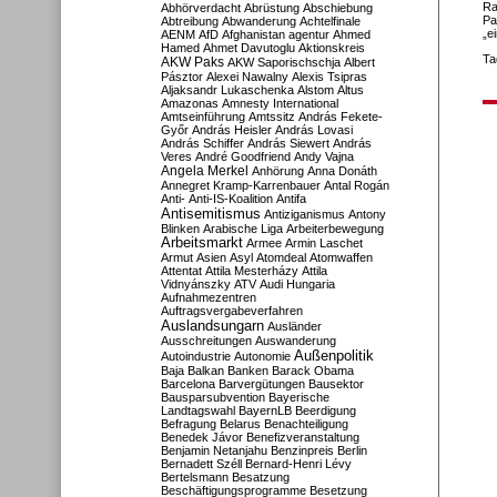
Ra
Abhörverdacht
Abrüstung
Abschiebung
Pa
Abtreibung
Abwanderung
Achtelfinale
„e
AENM
AfD
Afghanistan
agentur
Ahmed
Hamed
Ahmet Davutoglu
Aktionskreis
Ta
AKW Paks
AKW Saporischschja
Albert
Pásztor
Alexei Nawalny
Alexis Tsipras
Aljaksandr Lukaschenka
Alstom
Altus
Amazonas
Amnesty International
Amtseinführung
Amtssitz
András Fekete-
Győr
András Heisler
András Lovasi
András Schiffer
András Siewert
András
Veres
André Goodfriend
Andy Vajna
Angela Merkel
Anhörung
Anna Donáth
Annegret Kramp-Karrenbauer
Antal Rogán
Anti-
Anti-IS-Koalition
Antifa
Antisemitismus
Antiziganismus
Antony
Blinken
Arabische Liga
Arbeiterbewegung
Arbeitsmarkt
Armee
Armin Laschet
Armut
Asien
Asyl
Atomdeal
Atomwaffen
Attentat
Attila Mesterházy
Attila
Vidnyánszky
ATV
Audi Hungaria
Aufnahmezentren
Auftragsvergabeverfahren
Auslandsungarn
Ausländer
Ausschreitungen
Auswanderung
Außenpolitik
Autoindustrie
Autonomie
Baja
Balkan
Banken
Barack Obama
Barcelona
Barvergütungen
Bausektor
Bausparsubvention
Bayerische
Landtagswahl
BayernLB
Beerdigung
Befragung
Belarus
Benachteiligung
Benedek Jávor
Benefizveranstaltung
Benjamin Netanjahu
Benzinpreis
Berlin
Bernadett Széll
Bernard-Henri Lévy
Bertelsmann
Besatzung
Beschäftigungsprogramme
Besetzung