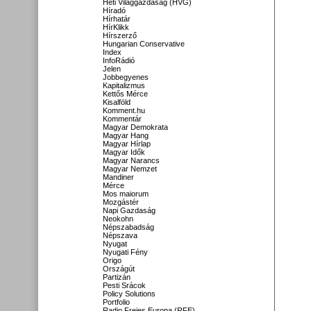
Heti Világgazdaság (HVG)
Híradó
Hírhatár
HírKlikk
Hírszerző
Hungarian Conservative
Index
InfoRádió
Jelen
Jobbegyenes
Kapitalizmus
Kettős Mérce
Kisalföld
Komment.hu
Kommentár
Magyar Demokrata
Magyar Hang
Magyar Hírlap
Magyar Idők
Magyar Narancs
Magyar Nemzet
Mandiner
Mérce
Mos maiorum
Mozgástér
Napi Gazdaság
Neokohn
Népszabadság
Népszava
Nyugat
Nyugati Fény
Origo
Országút
Partizán
Pesti Srácok
Policy Solutions
Portfolio
Radio Freies Europa (RFE)