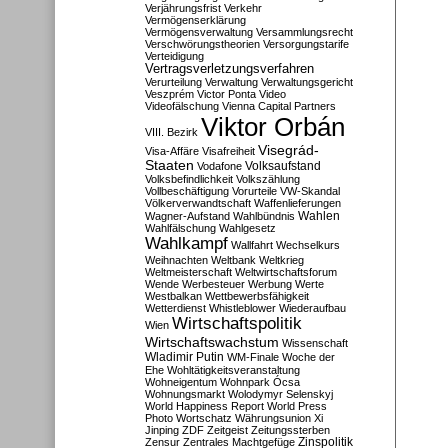
Verjährungsfrist
Verkehr
Vermögenserklärung
Vermögensverwaltung
Versammlungsrecht
Verschwörungstheorien
Versorgungstarife
Verteidigung
Vertragsverletzungsverfahren
Verurteilung
Verwaltung
Verwaltungsgericht
Veszprém
Victor Ponta
Video
Videofälschung
Vienna Capital Partners
Viktor Orbán
VIII. Bezirk
Visegrád-
Visa-Affäre
Visafreiheit
Staaten
Vodafone
Volksaufstand
Volksbefindlichkeit
Volkszählung
Vollbeschäftigung
Vorurteile
VW-Skandal
Völkerverwandtschaft
Waffenlieferungen
Wahlen
Wagner-Aufstand
Wahlbündnis
Wahlfälschung
Wahlgesetz
Wahlkampf
Wallfahrt
Wechselkurs
Weihnachten
Weltbank
Weltkrieg
Weltmeisterschaft
Weltwirtschaftsforum
Wende
Werbesteuer
Werbung
Werte
Westbalkan
Wettbewerbsfähigkeit
Wetterdienst
Whistleblower
Wiederaufbau
Wirtschaftspolitik
Wien
Wirtschaftswachstum
Wissenschaft
Wladimir Putin
WM-Finale
Woche der
Ehe
Wohltätigkeitsveranstaltung
Wohneigentum
Wohnpark Ócsa
Wohnungsmarkt
Wolodymyr Selenskyj
World Happiness Report
World Press
Photo
Wortschatz
Währungsunion
Xi
Jinping
ZDF
Zeitgeist
Zeitungssterben
Zensur
Zentrales Machtgefüge
Zinspolitik