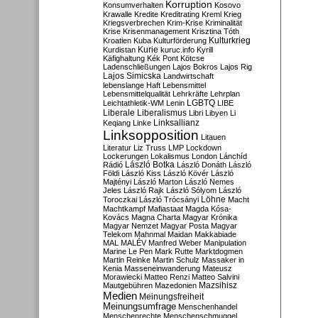
Korruption
Konsumverhalten
Kosovo
Krawalle
Kredite
Kreditrating
Kreml
Krieg
Kriegsverbrechen
Krim-Krise
Kriminalität
Krise
Krisenmanagement
Krisztina Tóth
Kulturkrieg
Kroatien
Kuba
Kulturförderung
Kurdistan
Kurie
kuruc.info
Kyrill
Käfighaltung
Kék Pont
Kötcse
Ladenschließungen
Lajos Bokros
Lajos Rig
Lajos Simicska
Landwirtschaft
lebenslange Haft
Lebensmittel
Lebensmittelqualität
Lehrkräfte
Lehrplan
LGBTQ
Leichtathletik-WM
Lenin
LIBE
Liberale
Liberalismus
Libri
Libyen
Li
Linksallianz
Keqiang
Linke
Linksopposition
Litauen
Literatur
Liz Truss
LMP
Lockdown
Lockerungen
Lokalismus
London
Lánchíd
Rádió
László Botka
László Donáth
László
Földi
László Kiss
László Kövér
László
Majtényi
László Marton
László Nemes
Jeles
László Rajk
László Sólyom
László
Löhne
Toroczkai
László Trócsányi
Macht
Machtkampf
Mafiastaat
Magda Kósa-
Kovács
Magna Charta
Magyar Krónika
Magyar Nemzet
Magyar Posta
Magyar
Telekom
Mahnmal
Maidan
Makkabiade
MAL
MALÉV
Manfred Weber
Manipulation
Marine Le Pen
Mark Rutte
Marktdogmen
Martin Reinke
Martin Schulz
Massaker in
Kenia
Masseneinwanderung
Mateusz
Morawiecki
Matteo Renzi
Matteo Salvini
Mautgebühren
Mazedonien
Mazsihisz
Medien
Meinungsfreiheit
Meinungsumfrage
Menschenhandel
Menschenrechte
Menschenschmuggel