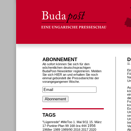
ABONNEMENT
D
Ab sofort können Sie sich für den
11
wöchentlichen deutschsprachigen
Ei
BudaPost-Newsletter registrieren. Melden
Fö
Sie sich HIER an und erhalten Sie noch
Na
einmal gebündelt die Presseberichte der
Un
vorangegangenen Woche.
Au
kö
ei
di
Fo
ko
Ex
Um
TAGS
se
Un
"Lügenrede"
#MeToo
1. Mai
9/11
15. März
In
1956
17-Punkte-Plan
99
168 óra
444
Vi
1968er
1989
1989/90
2016
2017
2020
Ab