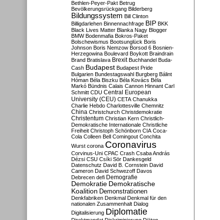
Bethlen-Peyer-Pakt
Betrug
Bevölkerungsrückgang
Bilderberg
Bildungssystem
Bill Clinton
BIP
Billigdarlehen
Binnennachfrage
BKK
Black Lives Matter
Blanka Nagy
Blogger
BMW
Bodenmafia
Bokros-Paket
Bolschewismus
Bootsunglück
Boris
Johnson
Boris Nemzow
Borsod 6
Bosnien-
Herzegowina
Boulevard
Boykott
Braindrain
Brexit
Brand
Bratislava
Buchhandel
Buda-
Budapest
Cash
Budapest Pride
Bulgarien
Bundestagswahl
Burgberg
Bálint
Hóman
Béla Biszku
Béla Kovács
Béla
Markó
Bündnis
Calais
Cannon Hinnant
Carl
Central European
Schmitt
CDU
University (CEU)
CETA
Chanukka
Charlie Hebdo
Charlottesville
Chemnitz
China
Christchurch
Christdemokratie
Christentum
Christian Kern
Christlich-
Demokratische Internationale
Christliche
Freiheit
Christoph Schönborn
CIA
Coca-
Cola
Colleen Bell
Comingout
Conchita
Coronavirus
Wurst
corona
Corvinus-Uni
CPAC
Crash
Csaba András
Dézsi
CSU
Csíki Sör
Dankesgeld
Datenschutz
David B. Cornstein
David
Cameron
David Schwezoff
Davos
Demografie
Debrecen
defi
Demokratie
Demokratische
Koalition
Demonstrationen
Denkfabriken
Denkmal
Denkmal für den
nationalen Zusammenhalt
Dialog
Diplomatie
Digitalisierung