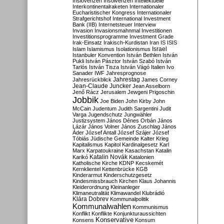
Inslovenzen
Insolvenzen
Intellektuelle
Interkontinentalraketen
Internationaler
Eucharistischer Kongress
Internationaler
Strafgerichtshof
International Investment
Bank (IIB)
Internetsteuer
Interview
Invasion
Invasionsmahnmal
Investitionen
Investitionsprogramme
Investment Grade
Irak-Einsatz
Irakisch-Kurdistan
Iran
IS
ISIS
Israel
Islam
Islamismus
Isolationismus
Istanbuler Konvention
István Bethlen
István
Pukli
István Pásztor
István Szabó
István
Tarlós
István Tisza
István Vágó
Italien
Ivo
Sanader
IWF
Jahresprognose
Jahrestag
Jahresrückblick
James Corney
Jean-Claude Juncker
Jean Asselborn
Jenő Rácz
Jerusalem
Jewgeni Prigoschin
Jobbik
Joe Biden
John Kirby
John
McCain
Judentum
Judith Sargentini
Judit
Varga
Jugendschutz
Jungwähler
Justizsystem
János Dénes Orbán
János
Lázár
János Volner
János Zuschlag
János
Áder
József Antall
József Szájer
József
Tóbiás
Jüdische Gemeinde
Kalter Krieg
Kapitalismus
Kapitol
Kardinalgesetz
Karl
Marx
Karpatoukraine
Kasachstan
Katalin
Katalin Novák
Karikó
Katalonien
Katholische Kirche
KDNP
Kecskemét
Kernklientel
Kettenbrücke
KGB
Kinderarmut
Kinderschutzgesetz
Kindesmissbrauch
Kirchen
Klaus Johannis
Kleiderordnung
Kleinanleger
Klimaneutralität
Klimawandel
Klubrádió
Klára Dobrev
Kommunalpolitik
Kommunalwahlen
Kommunismus
Konflikt
Konflikte
Konjunkturaussichten
Konservative
Konsens
Konsum