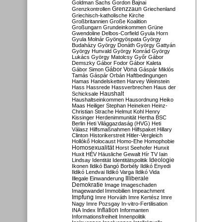
Goldman Sachs
Gordon Bajnai
Grenzzaun
Grenzkontrollen
Griechenland
Griechisch-katholische Kirche
Großbritannien
Große Koalition
Großungarn
Grundeinkommen
Grüne
Gwendoline Delbos-Corfield
Gyula Horn
Gyula Molnár
Gyöngyöspata
György
Budaházy
György Donáth
György Gattyán
György Hunvald
György Konrád
György
Lukács
György Matolcsy
Győr
Gábor
Demszky
Gábor Fodor
Gábor Kaleta
Gábor Vona
Gábor Simon
Gáspár Miklós
Tamás
Gáspár Orbán
Haftbedingungen
Hamas
Handelsketten
Harvey Weinstein
Hass
Hassrede
Hassverbrechen
Haus der
Haushalt
Schicksale
Haushaltseinkommen
Hausordnung
Heiko
Maas
Heiliger Stephan
Heineken
Heinz-
Christian Strache
Helmut Kohl
Henry
Kissinger
Herdenimmunität
Hertha BSC
Berlin
Heti Világgazdaság (HVG)
Heti
Válasz
Hilfsmaßnahmen
Hilfspaket
Hillary
Clinton
Historikerstreit
Hitler-Vergleich
Hollókő
Holocaust
Homo-Ehe
Homophobie
Homosexualität
Horst Seehofer
Hunxit
Huxit
HÉV
Häusliche Gewalt
Hír TV
Iain
Lindsay
Identität
Identitätspolitik
Ideologie
Ikonen
Ildikó Bangó Borbély
Ildikó Enyedi
Ildikó Lendvai
Ildikó Varga
Ildikó Vida
Illiberale
Illegale Einwanderung
Demokratie
Image
Imageschaden
Imagewandel
Immobilien
Impeachment
Impfung
Imre Horváth
Imre Kertész
Imre
Nagy
Imre Pozsgay
In-vitro-Fertilisation
Inflation
INA
Index
Informanten
Informationsfreiheit
Innenpolitik