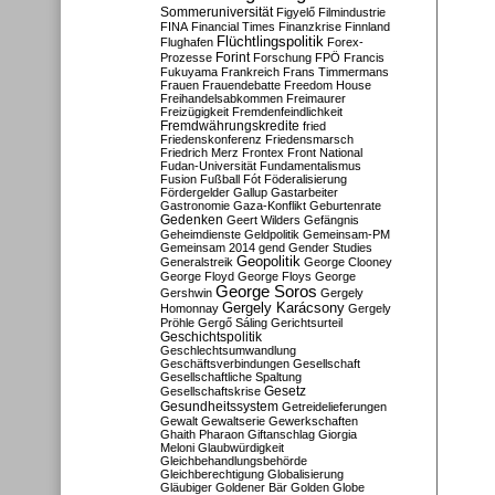
Sommeruniversität
Figyelő
Filmindustrie
FINA
Financial Times
Finanzkrise
Finnland
Flüchtlingspolitik
Flughafen
Forex-
Forint
Prozesse
Forschung
FPÖ
Francis
Fukuyama
Frankreich
Frans Timmermans
Frauen
Frauendebatte
Freedom House
Freihandelsabkommen
Freimaurer
Freizügigkeit
Fremdenfeindlichkeit
Fremdwährungskredite
fried
Friedenskonferenz
Friedensmarsch
Friedrich Merz
Frontex
Front National
Fudan-Universität
Fundamentalismus
Fusion
Fußball
Fót
Föderalisierung
Fördergelder
Gallup
Gastarbeiter
Gastronomie
Gaza-Konflikt
Geburtenrate
Gedenken
Geert Wilders
Gefängnis
Geheimdienste
Geldpolitik
Gemeinsam-PM
Gemeinsam 2014
gend
Gender Studies
Geopolitik
Generalstreik
George Clooney
George Floyd
George Floys
George
George Soros
Gershwin
Gergely
Gergely Karácsony
Homonnay
Gergely
Pröhle
Gergő Sáling
Gerichtsurteil
Geschichtspolitik
Geschlechtsumwandlung
Geschäftsverbindungen
Gesellschaft
Gesellschaftliche Spaltung
Gesetz
Gesellschaftskrise
Gesundheitssystem
Getreidelieferungen
Gewalt
Gewaltserie
Gewerkschaften
Ghaith Pharaon
Giftanschlag
Giorgia
Meloni
Glaubwürdigkeit
Gleichbehandlungsbehörde
Gleichberechtigung
Globalisierung
Gläubiger
Goldener Bär
Golden Globe