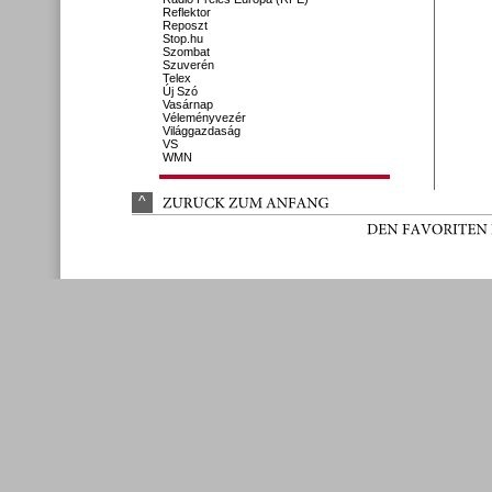
Reflektor
Reposzt
Stop.hu
Szombat
Szuverén
Telex
Új Szó
Vasárnap
Véleményvezér
Világgazdaság
VS
WMN
^
ZURÜ
CK 
ZUM 
ANFANG
DEN 
FAVORITEN 