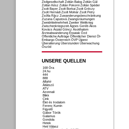
Zivilgesellschaft
Zoltán Balog
Zoltán Gál
Zoltán Kész
Zoltán Pokorni
Zoltán Spéder
Zsolt Bayer
Zsolt Borkai
Zsolt Gréczy
Zsolt Hernádi
Zsolt Molnár
Zsolt Petry
Zsófia Rácz
Zuwanderungsbeschränkung
Zuzana Čaputová
Zwangsräumungen
Zweidrittelmehrheit
Zweiter Weltkrieg
Zwischenkriegszeit
Ágnes Geréb
Ákos
Kovács
Árpád Göncz
Ásotthalom
Ärzteabwanderung
Érpatak
Ózd
Öffentliche Aufträge
Öffentlicher Dienst
Öl-
Embargo
Österreich
ÖVP
Újpest
Überalterung
Überstunden
Überwachung
Őszöd
UNSERE QUELLEN
168 Óra
24.hu
444
888
Alfahír
Átlátszó
ATV
Azonnali
Blikk
Cink
Élet és Irodalom
Ferenc Kumin
Figyelő
Gábor Török
Galamus
Gondola
Hetek
Heti Válasz