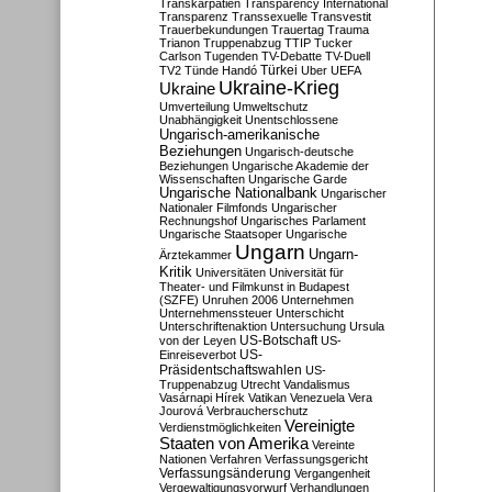
Transkarpatien
Transparency International
Transparenz
Transsexuelle
Transvestit
Trauerbekundungen
Trauertag
Trauma
Trianon
Truppenabzug
TTIP
Tucker
Carlson
Tugenden
TV-Debatte
TV-Duell
Türkei
TV2
Tünde Handó
Uber
UEFA
Ukraine-Krieg
Ukraine
Umverteilung
Umweltschutz
Unabhängigkeit
Unentschlossene
Ungarisch-amerikanische
Beziehungen
Ungarisch-deutsche
Beziehungen
Ungarische Akademie der
Wissenschaften
Ungarische Garde
Ungarische Nationalbank
Ungarischer
Nationaler Filmfonds
Ungarischer
Rechnungshof
Ungarisches Parlament
Ungarische Staatsoper
Ungarische
Ungarn
Ungarn-
Ärztekammer
Kritik
Universitäten
Universität für
Theater- und Filmkunst in Budapest
(SZFE)
Unruhen 2006
Unternehmen
Unternehmenssteuer
Unterschicht
Unterschriftenaktion
Untersuchung
Ursula
US-Botschaft
von der Leyen
US-
US-
Einreiseverbot
Präsidentschaftswahlen
US-
Truppenabzug
Utrecht
Vandalismus
Vasárnapi Hírek
Vatikan
Venezuela
Vera
Jourová
Verbraucherschutz
Vereinigte
Verdienstmöglichkeiten
Staaten von Amerika
Vereinte
Nationen
Verfahren
Verfassungsgericht
Verfassungsänderung
Vergangenheit
Vergewaltigungsvorwurf
Verhandlungen