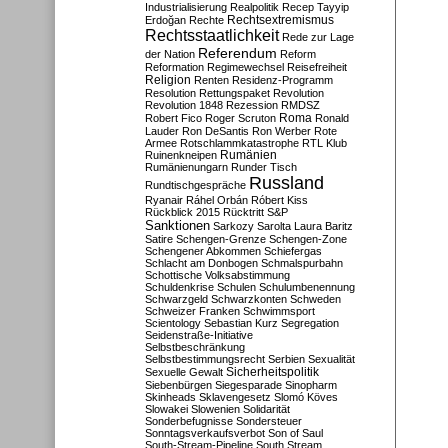
Industrialisierung
Realpolitik
Recep Tayyip
Rechtsextremismus
Erdoğan
Rechte
Rechtsstaatlichkeit
Rede zur Lage
Referendum
der Nation
Reform
Reformation
Regimewechsel
Reisefreiheit
Religion
Renten
Residenz-Programm
Resolution
Rettungspaket
Revolution
Revolution 1848
Rezession
RMDSZ
Roma
Robert Fico
Roger Scruton
Ronald
Lauder
Ron DeSantis
Ron Werber
Rote
Armee
Rotschlammkatastrophe
RTL Klub
Ruinenkneipen
Rumänien
Rumänienungarn
Runder Tisch
Russland
Rundtischgespräche
Ryanair
Ráhel Orbán
Róbert Kiss
Rückblick 2015
Rücktritt
S&P
Sanktionen
Sarkozy
Sarolta Laura Baritz
Satire
Schengen-Grenze
Schengen-Zone
Schengener Abkommen
Schiefergas
Schlacht am Donbogen
Schmalspurbahn
Schottische Volksabstimmung
Schuldenkrise
Schulen
Schulumbenennung
Schwarzgeld
Schwarzkonten
Schweden
Schweizer Franken
Schwimmsport
Scientology
Sebastian Kurz
Segregation
Seidenstraße-Initiative
Selbstbeschränkung
Selbstbestimmungsrecht
Serbien
Sexualität
Sicherheitspolitik
Sexuelle Gewalt
Siebenbürgen
Siegesparade
Sinopharm
Skinheads
Sklavengesetz
Slomó Köves
Slowakei
Slowenien
Solidarität
Sonderbefugnisse
Sondersteuer
Sonntagsverkaufsverbot
Son of Saul
South-Stream-Pipeline
South Stream