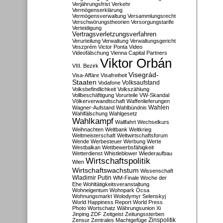
Verjährungsfrist
Verkehr
Vermögenserklärung
Vermögensverwaltung
Versammlungsrecht
Verschwörungstheorien
Versorgungstarife
Verteidigung
Vertragsverletzungsverfahren
Verurteilung
Verwaltung
Verwaltungsgericht
Veszprém
Victor Ponta
Video
Videofälschung
Vienna Capital Partners
Viktor Orbán
VIII. Bezirk
Visegrád-
Visa-Affäre
Visafreiheit
Staaten
Vodafone
Volksaufstand
Volksbefindlichkeit
Volkszählung
Vollbeschäftigung
Vorurteile
VW-Skandal
Völkerverwandtschaft
Waffenlieferungen
Wahlen
Wagner-Aufstand
Wahlbündnis
Wahlfälschung
Wahlgesetz
Wahlkampf
Wallfahrt
Wechselkurs
Weihnachten
Weltbank
Weltkrieg
Weltmeisterschaft
Weltwirtschaftsforum
Wende
Werbesteuer
Werbung
Werte
Westbalkan
Wettbewerbsfähigkeit
Wetterdienst
Whistleblower
Wiederaufbau
Wirtschaftspolitik
Wien
Wirtschaftswachstum
Wissenschaft
Wladimir Putin
WM-Finale
Woche der
Ehe
Wohltätigkeitsveranstaltung
Wohneigentum
Wohnpark Ócsa
Wohnungsmarkt
Wolodymyr Selenskyj
World Happiness Report
World Press
Photo
Wortschatz
Währungsunion
Xi
Jinping
ZDF
Zeitgeist
Zeitungssterben
Zensur
Zentrales Machtgefüge
Zinspolitik