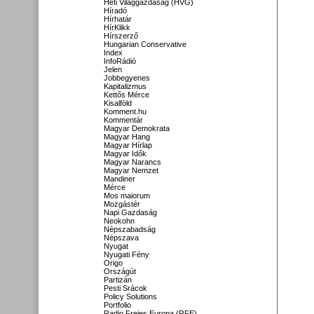
Heti Világgazdaság (HVG)
Híradó
Hírhatár
HírKlikk
Hírszerző
Hungarian Conservative
Index
InfoRádió
Jelen
Jobbegyenes
Kapitalizmus
Kettős Mérce
Kisalföld
Komment.hu
Kommentár
Magyar Demokrata
Magyar Hang
Magyar Hírlap
Magyar Idők
Magyar Narancs
Magyar Nemzet
Mandiner
Mérce
Mos maiorum
Mozgástér
Napi Gazdaság
Neokohn
Népszabadság
Népszava
Nyugat
Nyugati Fény
Origo
Országút
Partizán
Pesti Srácok
Policy Solutions
Portfolio
Radio Freies Europa (RFE)