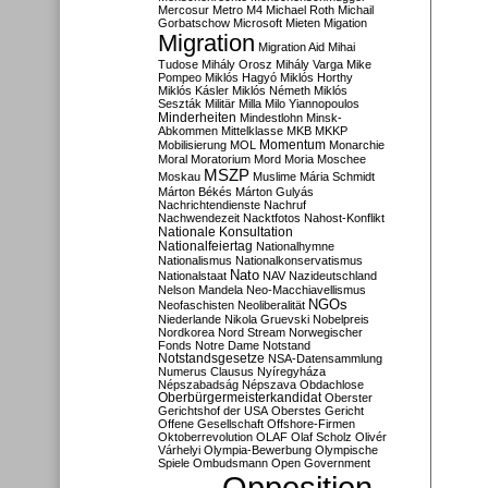
Mercosur
Metro M4
Michael Roth
Michail
Gorbatschow
Microsoft
Mieten
Migation
Migration
Migration Aid
Mihai
Tudose
Mihály Orosz
Mihály Varga
Mike
Pompeo
Miklós Hagyó
Miklós Horthy
Miklós Kásler
Miklós Németh
Miklós
Seszták
Militär
Milla
Milo Yiannopoulos
Minderheiten
Mindestlohn
Minsk-
Abkommen
Mittelklasse
MKB
MKKP
Momentum
Mobilisierung
MOL
Monarchie
Moral
Moratorium
Mord
Moria
Moschee
MSZP
Moskau
Muslime
Mária Schmidt
Márton Békés
Márton Gulyás
Nachrichtendienste
Nachruf
Nachwendezeit
Nacktfotos
Nahost-Konflikt
Nationale Konsultation
Nationalfeiertag
Nationalhymne
Nationalismus
Nationalkonservatismus
Nato
Nationalstaat
NAV
Nazideutschland
Nelson Mandela
Neo-Macchiavellismus
NGOs
Neofaschisten
Neoliberalität
Niederlande
Nikola Gruevski
Nobelpreis
Nordkorea
Nord Stream
Norwegischer
Fonds
Notre Dame
Notstand
Notstandsgesetze
NSA-Datensammlung
Numerus Clausus
Nyíregyháza
Népszabadság
Népszava
Obdachlose
Oberbürgermeisterkandidat
Oberster
Gerichtshof der USA
Oberstes Gericht
Offene Gesellschaft
Offshore-Firmen
Oktoberrevolution
OLAF
Olaf Scholz
Olivér
Várhelyi
Olympia-Bewerbung
Olympische
Spiele
Ombudsmann
Open Government
Opposition