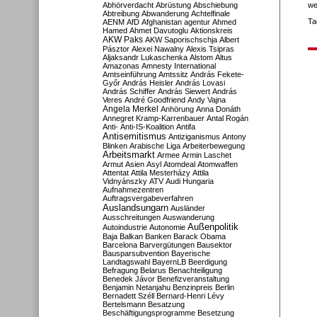
Abhörverdacht
Abrüstung
Abschiebung
we
Abtreibung
Abwanderung
Achtelfinale
Ta
AENM
AfD
Afghanistan
agentur
Ahmed
Hamed
Ahmet Davutoglu
Aktionskreis
AKW Paks
AKW Saporischschja
Albert
Pásztor
Alexei Nawalny
Alexis Tsipras
Aljaksandr Lukaschenka
Alstom
Altus
Amazonas
Amnesty International
Amtseinführung
Amtssitz
András Fekete-
Győr
András Heisler
András Lovasi
András Schiffer
András Siewert
András
Veres
André Goodfriend
Andy Vajna
Angela Merkel
Anhörung
Anna Donáth
Annegret Kramp-Karrenbauer
Antal Rogán
Anti-
Anti-IS-Koalition
Antifa
Antisemitismus
Antiziganismus
Antony
Blinken
Arabische Liga
Arbeiterbewegung
Arbeitsmarkt
Armee
Armin Laschet
Armut
Asien
Asyl
Atomdeal
Atomwaffen
Attentat
Attila Mesterházy
Attila
Vidnyánszky
ATV
Audi Hungaria
Aufnahmezentren
Auftragsvergabeverfahren
Auslandsungarn
Ausländer
Ausschreitungen
Auswanderung
Außenpolitik
Autoindustrie
Autonomie
Baja
Balkan
Banken
Barack Obama
Barcelona
Barvergütungen
Bausektor
Bausparsubvention
Bayerische
Landtagswahl
BayernLB
Beerdigung
Befragung
Belarus
Benachteiligung
Benedek Jávor
Benefizveranstaltung
Benjamin Netanjahu
Benzinpreis
Berlin
Bernadett Széll
Bernard-Henri Lévy
Bertelsmann
Besatzung
Beschäftigungsprogramme
Besetzung