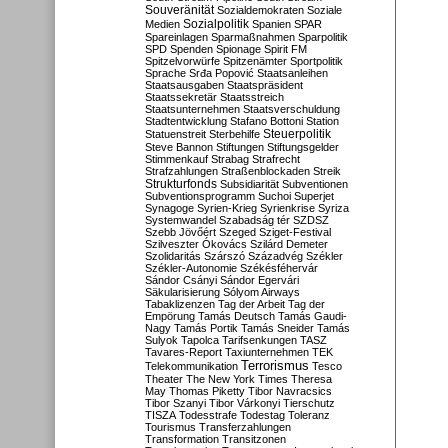
Souveränität
Sozialdemokraten
Soziale
Sozialpolitik
Medien
Spanien
SPAR
Spareinlagen
Sparmaßnahmen
Sparpolitik
SPD
Spenden
Spionage
Spirit FM
Spitzelvorwürfe
Spitzenämter
Sportpolitik
Sprache
Srđa Popović
Staatsanleihen
Staatsausgaben
Staatspräsident
Staatssekretär
Staatsstreich
Staatsunternehmen
Staatsverschuldung
Stadtentwicklung
Stafano Bottoni
Station
Steuerpolitik
Statuenstreit
Sterbehilfe
Steve Bannon
Stiftungen
Stiftungsgelder
Stimmenkauf
Strabag
Strafrecht
Strafzahlungen
Straßenblockaden
Streik
Strukturfonds
Subsidiarität
Subventionen
Subventionsprogramm
Suchoi Superjet
Synagoge
Syrien-Krieg
Syrienkrise
Syriza
Systemwandel
Szabadság tér
SZDSZ
Szebb Jövőért
Szeged
Sziget-Festival
Szilveszter Ókovács
Szilárd Demeter
Szolidaritás
Szárszó
Századvég
Székler
Székler-Autonomie
Székésféhervár
Sándor Csányi
Sándor Egervári
Säkularisierung
Sólyom Airways
Tabaklizenzen
Tag der Arbeit
Tag der
Empörung
Tamás Deutsch
Tamás Gaudi-
Nagy
Tamás Portik
Tamás Sneider
Tamás
Sulyok
Tapolca
Tarifsenkungen
TASZ
Tavares-Report
Taxiunternehmen
TEK
Terrorismus
Telekommunikation
Tesco
Theater
The New York Times
Theresa
May
Thomas Piketty
Tibor Navracsics
Tibor Szanyi
Tibor Várkonyi
Tierschutz
TISZA
Todesstrafe
Todestag
Toleranz
Tourismus
Transferzahlungen
Transformation
Transitzonen