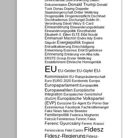
Direktmandat
Diskriminierung
Diäten
Donald Trump
Dokumentation
Donald
Tusk
Donau
Doping
Doppelte
Staatsbürgerschaft
Dritter Weltkrieg
Drogenpolitik
Drogentestpflicht
Dschihad
Dschihadismus
Dschungel
Dublin-III-
Verordnung
Dávid Vitézy
E-Card
Einwanderung
Einwanderungsdebatte
Einwanderungspolitik
Einzelhandel
Elisabeth II.
Eliten
ELTE
Előd Novák
Emmanuel Macron
Endre Ady
Endre
Energiepolitik
Ságvári
England
Entradikalisierung
Entschädigung
Entwicklung
Erasmus
Erbil
Ergebnisse
Erinnerung
Erklärung von Alba Iulia
ERSTE Group
Erster Weltkrieg
Establishment
Ethnische Homogenität
EU
EU-
EU-Gelder
EU-Gipfel
Kommission
EU-Ratspräsidentschaft
Euro
EURO 2020
Eurobonds
Europa
Europaparlament
Europapolitik
Europawahlen
Europäische
Integration
Europäischer Gerichtshof
Europäische Volkspartei
(EuGH)
(EVP)
Eurozone
Ex-Agent
Ex-Porno-Star
Extremismus
Facebook
Fachkräftemangel
Fake News
falsche Beweise
Familienpolitik
Federica Mogherini
Felcsút
Feminismus
Ferenc Falus
Ferenc Gyurcsány
Ferenc Krausz
Fidesz
Ferencváros
Fidel Castro
Fidesz-Regierung
Fidesz-