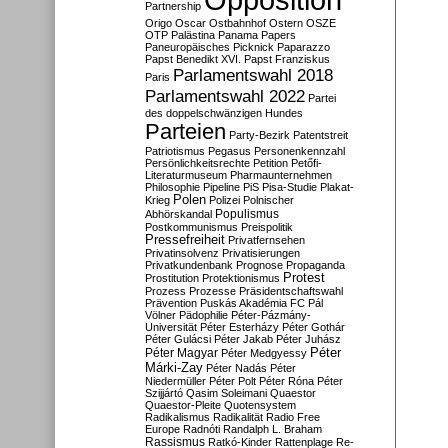
Partnership
Origo
Oscar
Ostbahnhof
Ostern
OSZE
OTP
Palästina
Panama Papers
Paneuropäisches Picknick
Paparazzo
Papst Benedikt XVI.
Papst Franziskus
Parlamentswahl 2018
Paris
Parlamentswahl 2022
Partei
des doppelschwänzigen Hundes
Parteien
Party-Bezirk
Patentstreit
Patriotismus
Pegasus
Personenkennzahl
Persönlichkeitsrechte
Petition
Petőfi-
Literaturmuseum
Pharmaunternehmen
Philosophie
Pipeline
PiS
Pisa-Studie
Plakat-
Polen
Krieg
Polizei
Polnischer
Populismus
Abhörskandal
Postkommunismus
Preispolitik
Pressefreiheit
Privatfernsehen
Privatinsolvenz
Privatisierungen
Privatkundenbank
Prognose
Propaganda
Protest
Prostitution
Protektionismus
Prozess
Prozesse
Präsidentschaftswahl
Prävention
Puskás Akadémia FC
Pál
Völner
Pädophilie
Péter-Pázmány-
Universität
Péter Esterházy
Péter Gothár
Péter Gulácsi
Péter Jakab
Péter Juhász
Péter
Péter Magyar
Péter Medgyessy
Márki-Zay
Péter Nadás
Péter
Niedermüller
Péter Polt
Péter Róna
Péter
Szijjártó
Qasim Soleimani
Quaestor
Quaestor-Pleite
Quotensystem
Radikalismus
Radikalität
Radio Free
Europe
Radnóti
Randalph L. Braham
Rassismus
Ratkó-Kinder
Rattenplage
Re-