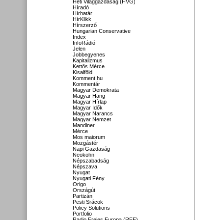
Heti Világgazdaság (HVG)
Híradó
Hírhatár
HírKlikk
Hírszerző
Hungarian Conservative
Index
InfoRádió
Jelen
Jobbegyenes
Kapitalizmus
Kettős Mérce
Kisalföld
Komment.hu
Kommentár
Magyar Demokrata
Magyar Hang
Magyar Hírlap
Magyar Idők
Magyar Narancs
Magyar Nemzet
Mandiner
Mérce
Mos maiorum
Mozgástér
Napi Gazdaság
Neokohn
Népszabadság
Népszava
Nyugat
Nyugati Fény
Origo
Országút
Partizán
Pesti Srácok
Policy Solutions
Portfolio
Radio Freies Europa (RFE)