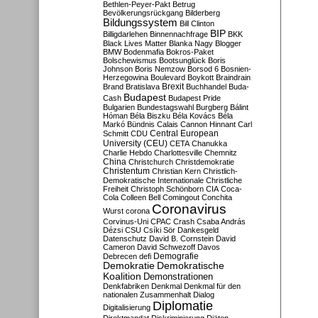
Bethlen-Peyer-Pakt
Betrug
Bevölkerungsrückgang
Bilderberg
Bildungssystem
Bill Clinton
BIP
Billigdarlehen
Binnennachfrage
BKK
Black Lives Matter
Blanka Nagy
Blogger
BMW
Bodenmafia
Bokros-Paket
Bolschewismus
Bootsunglück
Boris
Johnson
Boris Nemzow
Borsod 6
Bosnien-
Herzegowina
Boulevard
Boykott
Braindrain
Brexit
Brand
Bratislava
Buchhandel
Buda-
Budapest
Cash
Budapest Pride
Bulgarien
Bundestagswahl
Burgberg
Bálint
Hóman
Béla Biszku
Béla Kovács
Béla
Markó
Bündnis
Calais
Cannon Hinnant
Carl
Central European
Schmitt
CDU
University (CEU)
CETA
Chanukka
Charlie Hebdo
Charlottesville
Chemnitz
China
Christchurch
Christdemokratie
Christentum
Christian Kern
Christlich-
Demokratische Internationale
Christliche
Freiheit
Christoph Schönborn
CIA
Coca-
Cola
Colleen Bell
Comingout
Conchita
Coronavirus
Wurst
corona
Corvinus-Uni
CPAC
Crash
Csaba András
Dézsi
CSU
Csíki Sör
Dankesgeld
Datenschutz
David B. Cornstein
David
Cameron
David Schwezoff
Davos
Demografie
Debrecen
defi
Demokratie
Demokratische
Koalition
Demonstrationen
Denkfabriken
Denkmal
Denkmal für den
nationalen Zusammenhalt
Dialog
Diplomatie
Digitalisierung