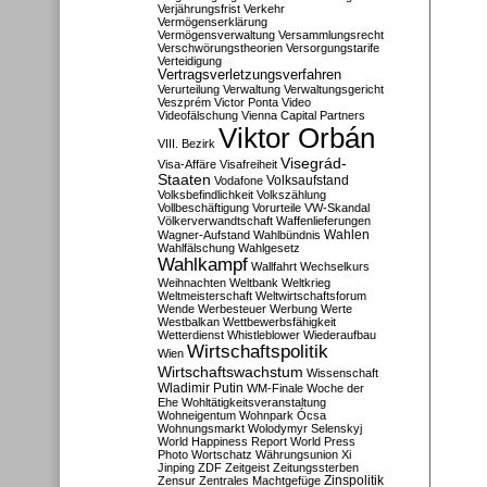
Verjährungsfrist
Verkehr
Vermögenserklärung
Vermögensverwaltung
Versammlungsrecht
Verschwörungstheorien
Versorgungstarife
Verteidigung
Vertragsverletzungsverfahren
Verurteilung
Verwaltung
Verwaltungsgericht
Veszprém
Victor Ponta
Video
Videofälschung
Vienna Capital Partners
Viktor Orbán
VIII. Bezirk
Visegrád-
Visa-Affäre
Visafreiheit
Staaten
Vodafone
Volksaufstand
Volksbefindlichkeit
Volkszählung
Vollbeschäftigung
Vorurteile
VW-Skandal
Völkerverwandtschaft
Waffenlieferungen
Wahlen
Wagner-Aufstand
Wahlbündnis
Wahlfälschung
Wahlgesetz
Wahlkampf
Wallfahrt
Wechselkurs
Weihnachten
Weltbank
Weltkrieg
Weltmeisterschaft
Weltwirtschaftsforum
Wende
Werbesteuer
Werbung
Werte
Westbalkan
Wettbewerbsfähigkeit
Wetterdienst
Whistleblower
Wiederaufbau
Wirtschaftspolitik
Wien
Wirtschaftswachstum
Wissenschaft
Wladimir Putin
WM-Finale
Woche der
Ehe
Wohltätigkeitsveranstaltung
Wohneigentum
Wohnpark Ócsa
Wohnungsmarkt
Wolodymyr Selenskyj
World Happiness Report
World Press
Photo
Wortschatz
Währungsunion
Xi
Jinping
ZDF
Zeitgeist
Zeitungssterben
Zensur
Zentrales Machtgefüge
Zinspolitik