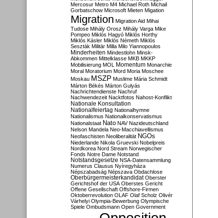
Mercosur
Metro M4
Michael Roth
Michail
Gorbatschow
Microsoft
Mieten
Migation
Migration
Migration Aid
Mihai
Tudose
Mihály Orosz
Mihály Varga
Mike
Pompeo
Miklós Hagyó
Miklós Horthy
Miklós Kásler
Miklós Németh
Miklós
Seszták
Militär
Milla
Milo Yiannopoulos
Minderheiten
Mindestlohn
Minsk-
Abkommen
Mittelklasse
MKB
MKKP
Momentum
Mobilisierung
MOL
Monarchie
Moral
Moratorium
Mord
Moria
Moschee
MSZP
Moskau
Muslime
Mária Schmidt
Márton Békés
Márton Gulyás
Nachrichtendienste
Nachruf
Nachwendezeit
Nacktfotos
Nahost-Konflikt
Nationale Konsultation
Nationalfeiertag
Nationalhymne
Nationalismus
Nationalkonservatismus
Nato
Nationalstaat
NAV
Nazideutschland
Nelson Mandela
Neo-Macchiavellismus
NGOs
Neofaschisten
Neoliberalität
Niederlande
Nikola Gruevski
Nobelpreis
Nordkorea
Nord Stream
Norwegischer
Fonds
Notre Dame
Notstand
Notstandsgesetze
NSA-Datensammlung
Numerus Clausus
Nyíregyháza
Népszabadság
Népszava
Obdachlose
Oberbürgermeisterkandidat
Oberster
Gerichtshof der USA
Oberstes Gericht
Offene Gesellschaft
Offshore-Firmen
Oktoberrevolution
OLAF
Olaf Scholz
Olivér
Várhelyi
Olympia-Bewerbung
Olympische
Spiele
Ombudsmann
Open Government
Opposition