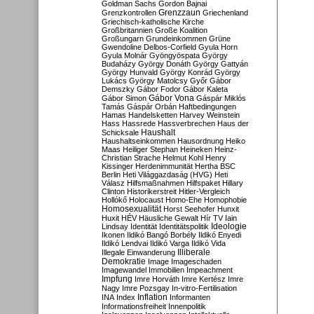
Goldman Sachs
Gordon Bajnai
Grenzzaun
Grenzkontrollen
Griechenland
Griechisch-katholische Kirche
Großbritannien
Große Koalition
Großungarn
Grundeinkommen
Grüne
Gwendoline Delbos-Corfield
Gyula Horn
Gyula Molnár
Gyöngyöspata
György
Budaházy
György Donáth
György Gattyán
György Hunvald
György Konrád
György
Lukács
György Matolcsy
Győr
Gábor
Demszky
Gábor Fodor
Gábor Kaleta
Gábor Vona
Gábor Simon
Gáspár Miklós
Tamás
Gáspár Orbán
Haftbedingungen
Hamas
Handelsketten
Harvey Weinstein
Hass
Hassrede
Hassverbrechen
Haus der
Haushalt
Schicksale
Haushaltseinkommen
Hausordnung
Heiko
Maas
Heiliger Stephan
Heineken
Heinz-
Christian Strache
Helmut Kohl
Henry
Kissinger
Herdenimmunität
Hertha BSC
Berlin
Heti Világgazdaság (HVG)
Heti
Válasz
Hilfsmaßnahmen
Hilfspaket
Hillary
Clinton
Historikerstreit
Hitler-Vergleich
Hollókő
Holocaust
Homo-Ehe
Homophobie
Homosexualität
Horst Seehofer
Hunxit
Huxit
HÉV
Häusliche Gewalt
Hír TV
Iain
Lindsay
Identität
Identitätspolitik
Ideologie
Ikonen
Ildikó Bangó Borbély
Ildikó Enyedi
Ildikó Lendvai
Ildikó Varga
Ildikó Vida
Illiberale
Illegale Einwanderung
Demokratie
Image
Imageschaden
Imagewandel
Immobilien
Impeachment
Impfung
Imre Horváth
Imre Kertész
Imre
Nagy
Imre Pozsgay
In-vitro-Fertilisation
Inflation
INA
Index
Informanten
Informationsfreiheit
Innenpolitik