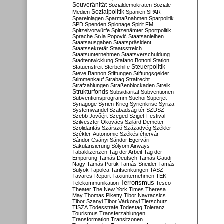
Souveränität
Sozialdemokraten
Soziale
Sozialpolitik
Medien
Spanien
SPAR
Spareinlagen
Sparmaßnahmen
Sparpolitik
SPD
Spenden
Spionage
Spirit FM
Spitzelvorwürfe
Spitzenämter
Sportpolitik
Sprache
Srđa Popović
Staatsanleihen
Staatsausgaben
Staatspräsident
Staatssekretär
Staatsstreich
Staatsunternehmen
Staatsverschuldung
Stadtentwicklung
Stafano Bottoni
Station
Steuerpolitik
Statuenstreit
Sterbehilfe
Steve Bannon
Stiftungen
Stiftungsgelder
Stimmenkauf
Strabag
Strafrecht
Strafzahlungen
Straßenblockaden
Streik
Strukturfonds
Subsidiarität
Subventionen
Subventionsprogramm
Suchoi Superjet
Synagoge
Syrien-Krieg
Syrienkrise
Syriza
Systemwandel
Szabadság tér
SZDSZ
Szebb Jövőért
Szeged
Sziget-Festival
Szilveszter Ókovács
Szilárd Demeter
Szolidaritás
Szárszó
Századvég
Székler
Székler-Autonomie
Székésféhervár
Sándor Csányi
Sándor Egervári
Säkularisierung
Sólyom Airways
Tabaklizenzen
Tag der Arbeit
Tag der
Empörung
Tamás Deutsch
Tamás Gaudi-
Nagy
Tamás Portik
Tamás Sneider
Tamás
Sulyok
Tapolca
Tarifsenkungen
TASZ
Tavares-Report
Taxiunternehmen
TEK
Terrorismus
Telekommunikation
Tesco
Theater
The New York Times
Theresa
May
Thomas Piketty
Tibor Navracsics
Tibor Szanyi
Tibor Várkonyi
Tierschutz
TISZA
Todesstrafe
Todestag
Toleranz
Tourismus
Transferzahlungen
Transformation
Transitzonen