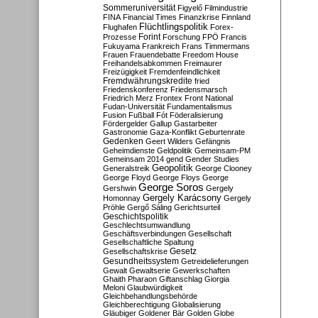
Sommeruniversität
Figyelő
Filmindustrie
FINA
Financial Times
Finanzkrise
Finnland
Flüchtlingspolitik
Flughafen
Forex-
Forint
Prozesse
Forschung
FPÖ
Francis
Fukuyama
Frankreich
Frans Timmermans
Frauen
Frauendebatte
Freedom House
Freihandelsabkommen
Freimaurer
Freizügigkeit
Fremdenfeindlichkeit
Fremdwährungskredite
fried
Friedenskonferenz
Friedensmarsch
Friedrich Merz
Frontex
Front National
Fudan-Universität
Fundamentalismus
Fusion
Fußball
Fót
Föderalisierung
Fördergelder
Gallup
Gastarbeiter
Gastronomie
Gaza-Konflikt
Geburtenrate
Gedenken
Geert Wilders
Gefängnis
Geheimdienste
Geldpolitik
Gemeinsam-PM
Gemeinsam 2014
gend
Gender Studies
Geopolitik
Generalstreik
George Clooney
George Floyd
George Floys
George
George Soros
Gershwin
Gergely
Gergely Karácsony
Homonnay
Gergely
Pröhle
Gergő Sáling
Gerichtsurteil
Geschichtspolitik
Geschlechtsumwandlung
Geschäftsverbindungen
Gesellschaft
Gesellschaftliche Spaltung
Gesetz
Gesellschaftskrise
Gesundheitssystem
Getreidelieferungen
Gewalt
Gewaltserie
Gewerkschaften
Ghaith Pharaon
Giftanschlag
Giorgia
Meloni
Glaubwürdigkeit
Gleichbehandlungsbehörde
Gleichberechtigung
Globalisierung
Gläubiger
Goldener Bär
Golden Globe