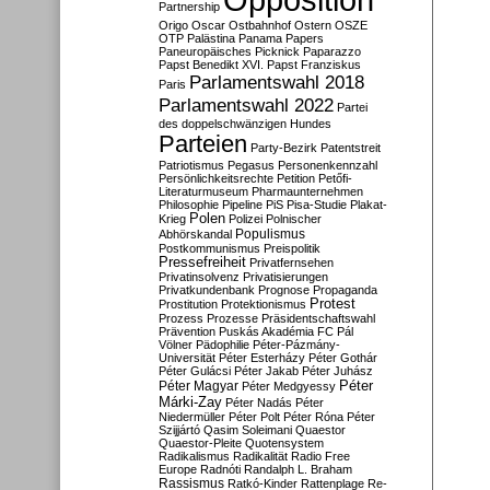
Partnership
Origo
Oscar
Ostbahnhof
Ostern
OSZE
OTP
Palästina
Panama Papers
Paneuropäisches Picknick
Paparazzo
Papst Benedikt XVI.
Papst Franziskus
Parlamentswahl 2018
Paris
Parlamentswahl 2022
Partei
des doppelschwänzigen Hundes
Parteien
Party-Bezirk
Patentstreit
Patriotismus
Pegasus
Personenkennzahl
Persönlichkeitsrechte
Petition
Petőfi-
Literaturmuseum
Pharmaunternehmen
Philosophie
Pipeline
PiS
Pisa-Studie
Plakat-
Polen
Krieg
Polizei
Polnischer
Populismus
Abhörskandal
Postkommunismus
Preispolitik
Pressefreiheit
Privatfernsehen
Privatinsolvenz
Privatisierungen
Privatkundenbank
Prognose
Propaganda
Protest
Prostitution
Protektionismus
Prozess
Prozesse
Präsidentschaftswahl
Prävention
Puskás Akadémia FC
Pál
Völner
Pädophilie
Péter-Pázmány-
Universität
Péter Esterházy
Péter Gothár
Péter Gulácsi
Péter Jakab
Péter Juhász
Péter
Péter Magyar
Péter Medgyessy
Márki-Zay
Péter Nadás
Péter
Niedermüller
Péter Polt
Péter Róna
Péter
Szijjártó
Qasim Soleimani
Quaestor
Quaestor-Pleite
Quotensystem
Radikalismus
Radikalität
Radio Free
Europe
Radnóti
Randalph L. Braham
Rassismus
Ratkó-Kinder
Rattenplage
Re-