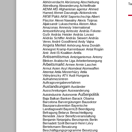
Abhörverdacht
Abrüstung
Abschiebung
Ta
Abtreibung
Abwanderung
Achtelfinale
AENM
AfD
Afghanistan
agentur
Ahmed
Hamed
Ahmet Davutoglu
Aktionskreis
AKW Paks
AKW Saporischschja
Albert
Pásztor
Alexei Nawalny
Alexis Tsipras
Aljaksandr Lukaschenka
Alstom
Altus
Amazonas
Amnesty International
Amtseinführung
Amtssitz
András Fekete-
Győr
András Heisler
András Lovasi
András Schiffer
András Siewert
András
Veres
André Goodfriend
Andy Vajna
Angela Merkel
Anhörung
Anna Donáth
Annegret Kramp-Karrenbauer
Antal Rogán
Anti-
Anti-IS-Koalition
Antifa
Antisemitismus
Antiziganismus
Antony
Blinken
Arabische Liga
Arbeiterbewegung
Arbeitsmarkt
Armee
Armin Laschet
Armut
Asien
Asyl
Atomdeal
Atomwaffen
Attentat
Attila Mesterházy
Attila
Vidnyánszky
ATV
Audi Hungaria
Aufnahmezentren
Auftragsvergabeverfahren
Auslandsungarn
Ausländer
Ausschreitungen
Auswanderung
Außenpolitik
Autoindustrie
Autonomie
Baja
Balkan
Banken
Barack Obama
Barcelona
Barvergütungen
Bausektor
Bausparsubvention
Bayerische
Landtagswahl
BayernLB
Beerdigung
Befragung
Belarus
Benachteiligung
Benedek Jávor
Benefizveranstaltung
Benjamin Netanjahu
Benzinpreis
Berlin
Bernadett Széll
Bernard-Henri Lévy
Bertelsmann
Besatzung
Beschäftigungsprogramme
Besetzung