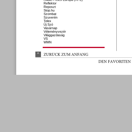
Reflektor
Reposzt
Stop.hu
Szombat
Szuverén
Telex
Új Szó
Vasárnap
Véleményvezér
Világgazdaság
VS
WMN
^
ZURÜ
CK 
ZUM 
ANFANG
DEN 
FAVORITEN 