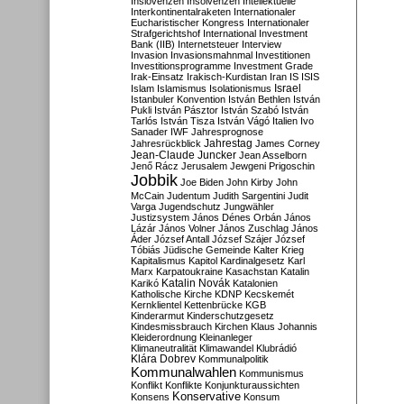
Inslovenzen
Insolvenzen
Intellektuelle
Interkontinentalraketen
Internationaler
Eucharistischer Kongress
Internationaler
Strafgerichtshof
International Investment
Bank (IIB)
Internetsteuer
Interview
Invasion
Invasionsmahnmal
Investitionen
Investitionsprogramme
Investment Grade
Irak-Einsatz
Irakisch-Kurdistan
Iran
IS
ISIS
Israel
Islam
Islamismus
Isolationismus
Istanbuler Konvention
István Bethlen
István
Pukli
István Pásztor
István Szabó
István
Tarlós
István Tisza
István Vágó
Italien
Ivo
Sanader
IWF
Jahresprognose
Jahrestag
Jahresrückblick
James Corney
Jean-Claude Juncker
Jean Asselborn
Jenő Rácz
Jerusalem
Jewgeni Prigoschin
Jobbik
Joe Biden
John Kirby
John
McCain
Judentum
Judith Sargentini
Judit
Varga
Jugendschutz
Jungwähler
Justizsystem
János Dénes Orbán
János
Lázár
János Volner
János Zuschlag
János
Áder
József Antall
József Szájer
József
Tóbiás
Jüdische Gemeinde
Kalter Krieg
Kapitalismus
Kapitol
Kardinalgesetz
Karl
Marx
Karpatoukraine
Kasachstan
Katalin
Katalin Novák
Karikó
Katalonien
Katholische Kirche
KDNP
Kecskemét
Kernklientel
Kettenbrücke
KGB
Kinderarmut
Kinderschutzgesetz
Kindesmissbrauch
Kirchen
Klaus Johannis
Kleiderordnung
Kleinanleger
Klimaneutralität
Klimawandel
Klubrádió
Klára Dobrev
Kommunalpolitik
Kommunalwahlen
Kommunismus
Konflikt
Konflikte
Konjunkturaussichten
Konservative
Konsens
Konsum