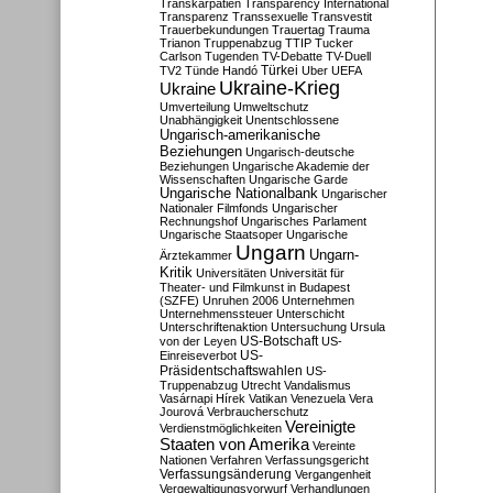
Transkarpatien
Transparency International
Transparenz
Transsexuelle
Transvestit
Trauerbekundungen
Trauertag
Trauma
Trianon
Truppenabzug
TTIP
Tucker
Carlson
Tugenden
TV-Debatte
TV-Duell
Türkei
TV2
Tünde Handó
Uber
UEFA
Ukraine-Krieg
Ukraine
Umverteilung
Umweltschutz
Unabhängigkeit
Unentschlossene
Ungarisch-amerikanische
Beziehungen
Ungarisch-deutsche
Beziehungen
Ungarische Akademie der
Wissenschaften
Ungarische Garde
Ungarische Nationalbank
Ungarischer
Nationaler Filmfonds
Ungarischer
Rechnungshof
Ungarisches Parlament
Ungarische Staatsoper
Ungarische
Ungarn
Ungarn-
Ärztekammer
Kritik
Universitäten
Universität für
Theater- und Filmkunst in Budapest
(SZFE)
Unruhen 2006
Unternehmen
Unternehmenssteuer
Unterschicht
Unterschriftenaktion
Untersuchung
Ursula
US-Botschaft
von der Leyen
US-
US-
Einreiseverbot
Präsidentschaftswahlen
US-
Truppenabzug
Utrecht
Vandalismus
Vasárnapi Hírek
Vatikan
Venezuela
Vera
Jourová
Verbraucherschutz
Vereinigte
Verdienstmöglichkeiten
Staaten von Amerika
Vereinte
Nationen
Verfahren
Verfassungsgericht
Verfassungsänderung
Vergangenheit
Vergewaltigungsvorwurf
Verhandlungen