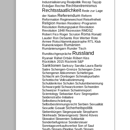
Industrialisierung
Realpolitik
Recep Tayyip
Rechtsextremismus
Erdoğan
Rechte
Rechtsstaatlichkeit
Rede zur Lage
Referendum
der Nation
Reform
Reformation
Regimewechsel
Reisefreiheit
Religion
Renten
Residenz-Programm
Resolution
Rettungspaket
Revolution
Revolution 1848
Rezession
RMDSZ
Roma
Robert Fico
Roger Scruton
Ronald
Lauder
Ron DeSantis
Ron Werber
Rote
Armee
Rotschlammkatastrophe
RTL Klub
Ruinenkneipen
Rumänien
Rumänienungarn
Runder Tisch
Russland
Rundtischgespräche
Ryanair
Ráhel Orbán
Róbert Kiss
Rückblick 2015
Rücktritt
S&P
Sanktionen
Sarkozy
Sarolta Laura Baritz
Satire
Schengen-Grenze
Schengen-Zone
Schengener Abkommen
Schiefergas
Schlacht am Donbogen
Schmalspurbahn
Schottische Volksabstimmung
Schuldenkrise
Schulen
Schulumbenennung
Schwarzgeld
Schwarzkonten
Schweden
Schweizer Franken
Schwimmsport
Scientology
Sebastian Kurz
Segregation
Seidenstraße-Initiative
Selbstbeschränkung
Selbstbestimmungsrecht
Serbien
Sexualität
Sicherheitspolitik
Sexuelle Gewalt
Siebenbürgen
Siegesparade
Sinopharm
Skinheads
Sklavengesetz
Slomó Köves
Slowakei
Slowenien
Solidarität
Sonderbefugnisse
Sondersteuer
Sonntagsverkaufsverbot
Son of Saul
South-Stream-Pipeline
South Stream