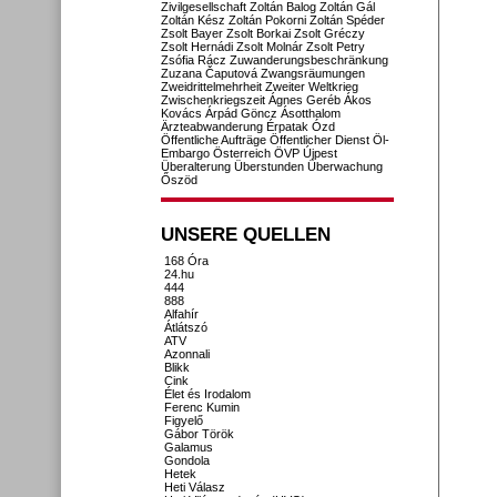
Zivilgesellschaft
Zoltán Balog
Zoltán Gál
Zoltán Kész
Zoltán Pokorni
Zoltán Spéder
Zsolt Bayer
Zsolt Borkai
Zsolt Gréczy
Zsolt Hernádi
Zsolt Molnár
Zsolt Petry
Zsófia Rácz
Zuwanderungsbeschränkung
Zuzana Čaputová
Zwangsräumungen
Zweidrittelmehrheit
Zweiter Weltkrieg
Zwischenkriegszeit
Ágnes Geréb
Ákos
Kovács
Árpád Göncz
Ásotthalom
Ärzteabwanderung
Érpatak
Ózd
Öffentliche Aufträge
Öffentlicher Dienst
Öl-
Embargo
Österreich
ÖVP
Újpest
Überalterung
Überstunden
Überwachung
Őszöd
UNSERE QUELLEN
168 Óra
24.hu
444
888
Alfahír
Átlátszó
ATV
Azonnali
Blikk
Cink
Élet és Irodalom
Ferenc Kumin
Figyelő
Gábor Török
Galamus
Gondola
Hetek
Heti Válasz