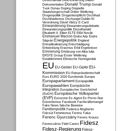
Direktmandat
Diskriminierung
Diäten
Donald Trump
Dokumentation
Donald
Tusk
Donau
Doping
Doppelte
Staatsbürgerschaft
Dritter Weltkrieg
Drogenpolitik
Drogentestpflicht
Dschihad
Dschihadismus
Dschungel
Dublin-III-
Verordnung
Dávid Vitézy
E-Card
Einwanderung
Einwanderungsdebatte
Einwanderungspolitik
Einzelhandel
Elisabeth II.
Eliten
ELTE
Előd Novák
Emmanuel Macron
Endre Ady
Endre
Energiepolitik
Ságvári
England
Entradikalisierung
Entschädigung
Entwicklung
Erasmus
Erbil
Ergebnisse
Erinnerung
Erklärung von Alba Iulia
ERSTE Group
Erster Weltkrieg
Establishment
Ethnische Homogenität
EU
EU-
EU-Gelder
EU-Gipfel
Kommission
EU-Ratspräsidentschaft
Euro
EURO 2020
Eurobonds
Europa
Europaparlament
Europapolitik
Europawahlen
Europäische
Integration
Europäischer Gerichtshof
Europäische Volkspartei
(EuGH)
(EVP)
Eurozone
Ex-Agent
Ex-Porno-Star
Extremismus
Facebook
Fachkräftemangel
Fake News
falsche Beweise
Familienpolitik
Federica Mogherini
Felcsút
Feminismus
Ferenc Falus
Ferenc Gyurcsány
Ferenc Krausz
Fidesz
Ferencváros
Fidel Castro
Fidesz-Regierung
Fidesz-