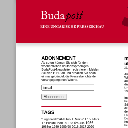
ABONNEMENT
m
Ab sofort können Sie sich für den
ü
wöchentlichen deutschsprachigen
22
BudaPost-Newsletter registrieren. Melden
Sie sich HIER an und erhalten Sie noch
Au
einmal gebündelt die Presseberichte der
Wi
vorangegangenen Woche.
au
di
Un
19
Im
be
St
de
TAGS
de
Fr
Bo
"Lügenrede"
#MeToo
1. Mai
9/11
15. März
ir
1956
17-Punkte-Plan
99
168 óra
444
be
1968er
1989
1989/90
2016
2017
2020