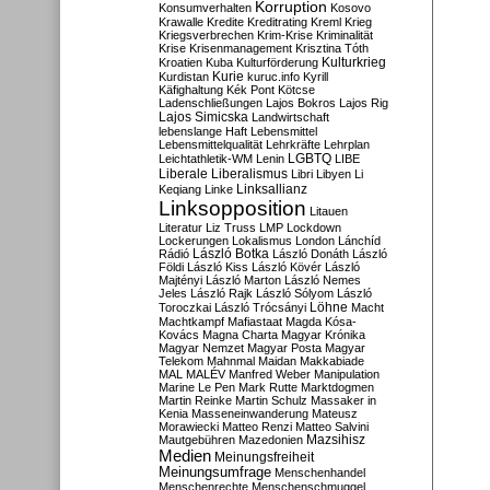
Korruption
Konsumverhalten
Kosovo
Krawalle
Kredite
Kreditrating
Kreml
Krieg
Kriegsverbrechen
Krim-Krise
Kriminalität
Krise
Krisenmanagement
Krisztina Tóth
Kulturkrieg
Kroatien
Kuba
Kulturförderung
Kurdistan
Kurie
kuruc.info
Kyrill
Käfighaltung
Kék Pont
Kötcse
Ladenschließungen
Lajos Bokros
Lajos Rig
Lajos Simicska
Landwirtschaft
lebenslange Haft
Lebensmittel
Lebensmittelqualität
Lehrkräfte
Lehrplan
LGBTQ
Leichtathletik-WM
Lenin
LIBE
Liberale
Liberalismus
Libri
Libyen
Li
Linksallianz
Keqiang
Linke
Linksopposition
Litauen
Literatur
Liz Truss
LMP
Lockdown
Lockerungen
Lokalismus
London
Lánchíd
Rádió
László Botka
László Donáth
László
Földi
László Kiss
László Kövér
László
Majtényi
László Marton
László Nemes
Jeles
László Rajk
László Sólyom
László
Löhne
Toroczkai
László Trócsányi
Macht
Machtkampf
Mafiastaat
Magda Kósa-
Kovács
Magna Charta
Magyar Krónika
Magyar Nemzet
Magyar Posta
Magyar
Telekom
Mahnmal
Maidan
Makkabiade
MAL
MALÉV
Manfred Weber
Manipulation
Marine Le Pen
Mark Rutte
Marktdogmen
Martin Reinke
Martin Schulz
Massaker in
Kenia
Masseneinwanderung
Mateusz
Morawiecki
Matteo Renzi
Matteo Salvini
Mautgebühren
Mazedonien
Mazsihisz
Medien
Meinungsfreiheit
Meinungsumfrage
Menschenhandel
Menschenrechte
Menschenschmuggel