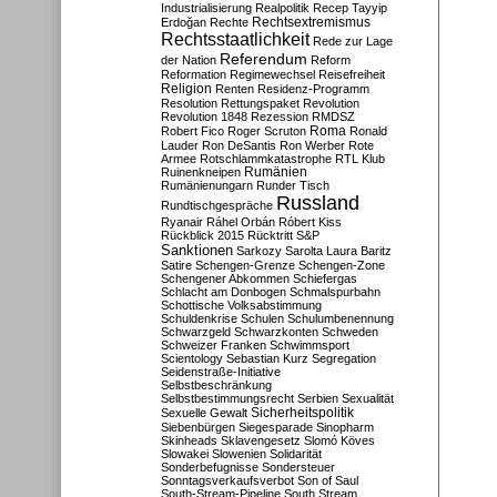
Industrialisierung
Realpolitik
Recep Tayyip
Rechtsextremismus
Erdoğan
Rechte
Rechtsstaatlichkeit
Rede zur Lage
Referendum
der Nation
Reform
Reformation
Regimewechsel
Reisefreiheit
Religion
Renten
Residenz-Programm
Resolution
Rettungspaket
Revolution
Revolution 1848
Rezession
RMDSZ
Roma
Robert Fico
Roger Scruton
Ronald
Lauder
Ron DeSantis
Ron Werber
Rote
Armee
Rotschlammkatastrophe
RTL Klub
Ruinenkneipen
Rumänien
Rumänienungarn
Runder Tisch
Russland
Rundtischgespräche
Ryanair
Ráhel Orbán
Róbert Kiss
Rückblick 2015
Rücktritt
S&P
Sanktionen
Sarkozy
Sarolta Laura Baritz
Satire
Schengen-Grenze
Schengen-Zone
Schengener Abkommen
Schiefergas
Schlacht am Donbogen
Schmalspurbahn
Schottische Volksabstimmung
Schuldenkrise
Schulen
Schulumbenennung
Schwarzgeld
Schwarzkonten
Schweden
Schweizer Franken
Schwimmsport
Scientology
Sebastian Kurz
Segregation
Seidenstraße-Initiative
Selbstbeschränkung
Selbstbestimmungsrecht
Serbien
Sexualität
Sicherheitspolitik
Sexuelle Gewalt
Siebenbürgen
Siegesparade
Sinopharm
Skinheads
Sklavengesetz
Slomó Köves
Slowakei
Slowenien
Solidarität
Sonderbefugnisse
Sondersteuer
Sonntagsverkaufsverbot
Son of Saul
South-Stream-Pipeline
South Stream