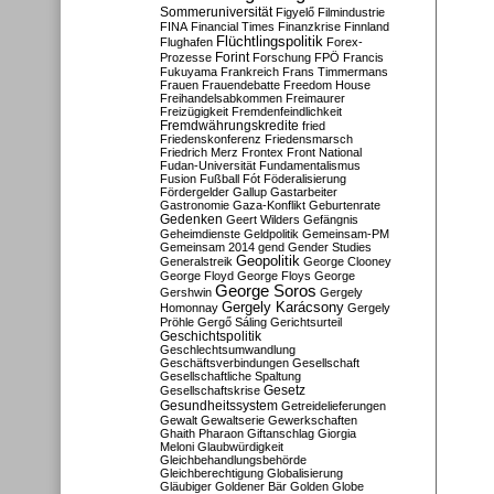
Sommeruniversität
Figyelő
Filmindustrie
FINA
Financial Times
Finanzkrise
Finnland
Flüchtlingspolitik
Flughafen
Forex-
Forint
Prozesse
Forschung
FPÖ
Francis
Fukuyama
Frankreich
Frans Timmermans
Frauen
Frauendebatte
Freedom House
Freihandelsabkommen
Freimaurer
Freizügigkeit
Fremdenfeindlichkeit
Fremdwährungskredite
fried
Friedenskonferenz
Friedensmarsch
Friedrich Merz
Frontex
Front National
Fudan-Universität
Fundamentalismus
Fusion
Fußball
Fót
Föderalisierung
Fördergelder
Gallup
Gastarbeiter
Gastronomie
Gaza-Konflikt
Geburtenrate
Gedenken
Geert Wilders
Gefängnis
Geheimdienste
Geldpolitik
Gemeinsam-PM
Gemeinsam 2014
gend
Gender Studies
Geopolitik
Generalstreik
George Clooney
George Floyd
George Floys
George
George Soros
Gershwin
Gergely
Gergely Karácsony
Homonnay
Gergely
Pröhle
Gergő Sáling
Gerichtsurteil
Geschichtspolitik
Geschlechtsumwandlung
Geschäftsverbindungen
Gesellschaft
Gesellschaftliche Spaltung
Gesetz
Gesellschaftskrise
Gesundheitssystem
Getreidelieferungen
Gewalt
Gewaltserie
Gewerkschaften
Ghaith Pharaon
Giftanschlag
Giorgia
Meloni
Glaubwürdigkeit
Gleichbehandlungsbehörde
Gleichberechtigung
Globalisierung
Gläubiger
Goldener Bär
Golden Globe