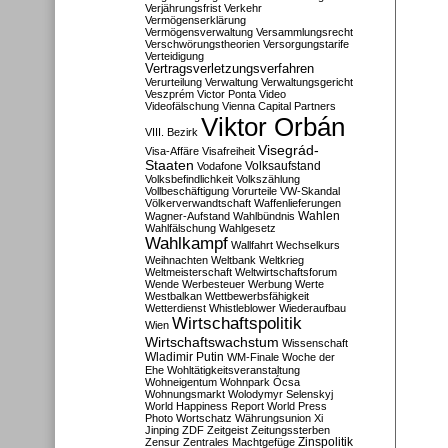
Verjährungsfrist
Verkehr
Vermögenserklärung
Vermögensverwaltung
Versammlungsrecht
Verschwörungstheorien
Versorgungstarife
Verteidigung
Vertragsverletzungsverfahren
Verurteilung
Verwaltung
Verwaltungsgericht
Veszprém
Victor Ponta
Video
Videofälschung
Vienna Capital Partners
Viktor Orbán
VIII. Bezirk
Visegrád-
Visa-Affäre
Visafreiheit
Staaten
Vodafone
Volksaufstand
Volksbefindlichkeit
Volkszählung
Vollbeschäftigung
Vorurteile
VW-Skandal
Völkerverwandtschaft
Waffenlieferungen
Wahlen
Wagner-Aufstand
Wahlbündnis
Wahlfälschung
Wahlgesetz
Wahlkampf
Wallfahrt
Wechselkurs
Weihnachten
Weltbank
Weltkrieg
Weltmeisterschaft
Weltwirtschaftsforum
Wende
Werbesteuer
Werbung
Werte
Westbalkan
Wettbewerbsfähigkeit
Wetterdienst
Whistleblower
Wiederaufbau
Wirtschaftspolitik
Wien
Wirtschaftswachstum
Wissenschaft
Wladimir Putin
WM-Finale
Woche der
Ehe
Wohltätigkeitsveranstaltung
Wohneigentum
Wohnpark Ócsa
Wohnungsmarkt
Wolodymyr Selenskyj
World Happiness Report
World Press
Photo
Wortschatz
Währungsunion
Xi
Jinping
ZDF
Zeitgeist
Zeitungssterben
Zensur
Zentrales Machtgefüge
Zinspolitik