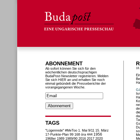
ABONNEMENT
R
Ab sofort können Sie sich für den
18
wöchentlichen deutschsprachigen
Ei
BudaPost-Newsletter registrieren. Melden
Be
Sie sich HIER an und erhalten Sie noch
Ha
einmal gebündelt die Presseberichte der
vorangegangenen Woche.
Gá
Is
Ha
Ko
ne
de
di
da
Ta
TAGS
Ga
Du
"Lügenrede"
#MeToo
1. Mai
9/11
15. März
so
1956
17-Punkte-Plan
99
168 óra
444
Me
1968er
1989
1989/90
2016
2017
2020
Me