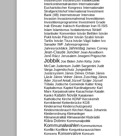
Inslovenzen
Insolvenzen
Intellektuelle
Interkontinentalraketen
Internationaler
Eucharistischer Kongress
Internationaler
Strafgerichtshof
International Investment
Bank (IIB)
Internetsteuer
Interview
Invasion
Invasionsmahnmal
Investitionen
Investitionsprogramme
Investment Grade
Irak-Einsatz
Irakisch-Kurdistan
Iran
IS
ISIS
Israel
Islam
Islamismus
Isolationismus
Istanbuler Konvention
István Bethlen
István
Pukli
István Pásztor
István Szabó
István
Tarlós
István Tisza
István Vágó
Italien
Ivo
Sanader
IWF
Jahresprognose
Jahrestag
Jahresrückblick
James Corney
Jean-Claude Juncker
Jean Asselborn
Jenő Rácz
Jerusalem
Jewgeni Prigoschin
Jobbik
Joe Biden
John Kirby
John
McCain
Judentum
Judith Sargentini
Judit
Varga
Jugendschutz
Jungwähler
Justizsystem
János Dénes Orbán
János
Lázár
János Volner
János Zuschlag
János
Áder
József Antall
József Szájer
József
Tóbiás
Jüdische Gemeinde
Kalter Krieg
Kapitalismus
Kapitol
Kardinalgesetz
Karl
Marx
Karpatoukraine
Kasachstan
Katalin
Katalin Novák
Karikó
Katalonien
Katholische Kirche
KDNP
Kecskemét
Kernklientel
Kettenbrücke
KGB
Kinderarmut
Kinderschutzgesetz
Kindesmissbrauch
Kirchen
Klaus Johannis
Kleiderordnung
Kleinanleger
Klimaneutralität
Klimawandel
Klubrádió
Klára Dobrev
Kommunalpolitik
Kommunalwahlen
Kommunismus
Konflikt
Konflikte
Konjunkturaussichten
Konservative
Konsens
Konsum