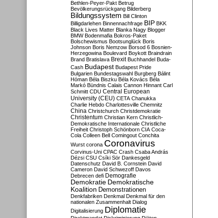
Bethlen-Peyer-Pakt
Betrug
Bevölkerungsrückgang
Bilderberg
Bildungssystem
Bill Clinton
BIP
Billigdarlehen
Binnennachfrage
BKK
Black Lives Matter
Blanka Nagy
Blogger
BMW
Bodenmafia
Bokros-Paket
Bolschewismus
Bootsunglück
Boris
Johnson
Boris Nemzow
Borsod 6
Bosnien-
Herzegowina
Boulevard
Boykott
Braindrain
Brexit
Brand
Bratislava
Buchhandel
Buda-
Budapest
Cash
Budapest Pride
Bulgarien
Bundestagswahl
Burgberg
Bálint
Hóman
Béla Biszku
Béla Kovács
Béla
Markó
Bündnis
Calais
Cannon Hinnant
Carl
Central European
Schmitt
CDU
University (CEU)
CETA
Chanukka
Charlie Hebdo
Charlottesville
Chemnitz
China
Christchurch
Christdemokratie
Christentum
Christian Kern
Christlich-
Demokratische Internationale
Christliche
Freiheit
Christoph Schönborn
CIA
Coca-
Cola
Colleen Bell
Comingout
Conchita
Coronavirus
Wurst
corona
Corvinus-Uni
CPAC
Crash
Csaba András
Dézsi
CSU
Csíki Sör
Dankesgeld
Datenschutz
David B. Cornstein
David
Cameron
David Schwezoff
Davos
Demografie
Debrecen
defi
Demokratie
Demokratische
Koalition
Demonstrationen
Denkfabriken
Denkmal
Denkmal für den
nationalen Zusammenhalt
Dialog
Diplomatie
Digitalisierung