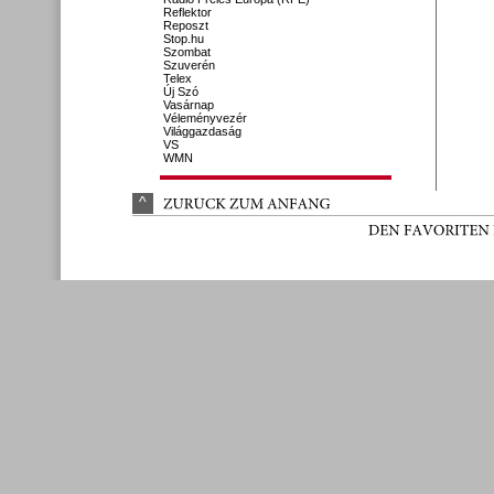
Reflektor
Reposzt
Stop.hu
Szombat
Szuverén
Telex
Új Szó
Vasárnap
Véleményvezér
Világgazdaság
VS
WMN
^
ZURÜ
CK 
ZUM 
ANFANG
DEN 
FAVORITEN 