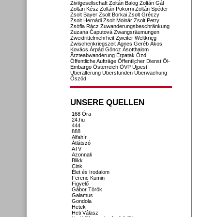
Zivilgesellschaft
Zoltán Balog
Zoltán Gál
Zoltán Kész
Zoltán Pokorni
Zoltán Spéder
Zsolt Bayer
Zsolt Borkai
Zsolt Gréczy
Zsolt Hernádi
Zsolt Molnár
Zsolt Petry
Zsófia Rácz
Zuwanderungsbeschränkung
Zuzana Čaputová
Zwangsräumungen
Zweidrittelmehrheit
Zweiter Weltkrieg
Zwischenkriegszeit
Ágnes Geréb
Ákos
Kovács
Árpád Göncz
Ásotthalom
Ärzteabwanderung
Érpatak
Ózd
Öffentliche Aufträge
Öffentlicher Dienst
Öl-
Embargo
Österreich
ÖVP
Újpest
Überalterung
Überstunden
Überwachung
Őszöd
UNSERE QUELLEN
168 Óra
24.hu
444
888
Alfahír
Átlátszó
ATV
Azonnali
Blikk
Cink
Élet és Irodalom
Ferenc Kumin
Figyelő
Gábor Török
Galamus
Gondola
Hetek
Heti Válasz