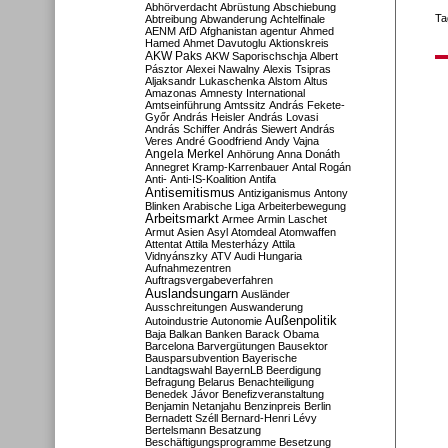
Abhörverdacht
Abrüstung
Abschiebung
Ta
Abtreibung
Abwanderung
Achtelfinale
AENM
AfD
Afghanistan
agentur
Ahmed
Hamed
Ahmet Davutoglu
Aktionskreis
AKW Paks
AKW Saporischschja
Albert
Pásztor
Alexei Nawalny
Alexis Tsipras
Aljaksandr Lukaschenka
Alstom
Altus
Amazonas
Amnesty International
Amtseinführung
Amtssitz
András Fekete-
Győr
András Heisler
András Lovasi
András Schiffer
András Siewert
András
Veres
André Goodfriend
Andy Vajna
Angela Merkel
Anhörung
Anna Donáth
Annegret Kramp-Karrenbauer
Antal Rogán
Anti-
Anti-IS-Koalition
Antifa
Antisemitismus
Antiziganismus
Antony
Blinken
Arabische Liga
Arbeiterbewegung
Arbeitsmarkt
Armee
Armin Laschet
Armut
Asien
Asyl
Atomdeal
Atomwaffen
Attentat
Attila Mesterházy
Attila
Vidnyánszky
ATV
Audi Hungaria
Aufnahmezentren
Auftragsvergabeverfahren
Auslandsungarn
Ausländer
Ausschreitungen
Auswanderung
Außenpolitik
Autoindustrie
Autonomie
Baja
Balkan
Banken
Barack Obama
Barcelona
Barvergütungen
Bausektor
Bausparsubvention
Bayerische
Landtagswahl
BayernLB
Beerdigung
Befragung
Belarus
Benachteiligung
Benedek Jávor
Benefizveranstaltung
Benjamin Netanjahu
Benzinpreis
Berlin
Bernadett Széll
Bernard-Henri Lévy
Bertelsmann
Besatzung
Beschäftigungsprogramme
Besetzung