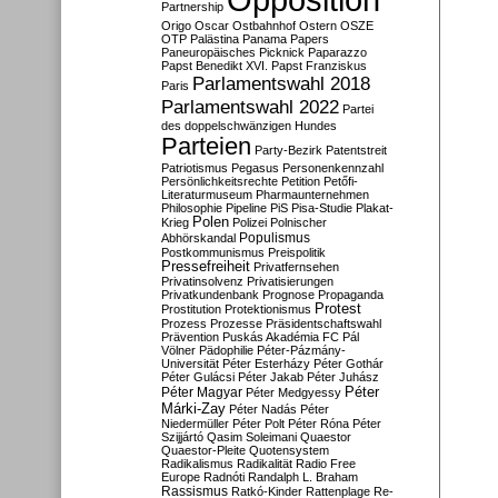
Partnership
Origo
Oscar
Ostbahnhof
Ostern
OSZE
OTP
Palästina
Panama Papers
Paneuropäisches Picknick
Paparazzo
Papst Benedikt XVI.
Papst Franziskus
Parlamentswahl 2018
Paris
Parlamentswahl 2022
Partei
des doppelschwänzigen Hundes
Parteien
Party-Bezirk
Patentstreit
Patriotismus
Pegasus
Personenkennzahl
Persönlichkeitsrechte
Petition
Petőfi-
Literaturmuseum
Pharmaunternehmen
Philosophie
Pipeline
PiS
Pisa-Studie
Plakat-
Polen
Krieg
Polizei
Polnischer
Populismus
Abhörskandal
Postkommunismus
Preispolitik
Pressefreiheit
Privatfernsehen
Privatinsolvenz
Privatisierungen
Privatkundenbank
Prognose
Propaganda
Protest
Prostitution
Protektionismus
Prozess
Prozesse
Präsidentschaftswahl
Prävention
Puskás Akadémia FC
Pál
Völner
Pädophilie
Péter-Pázmány-
Universität
Péter Esterházy
Péter Gothár
Péter Gulácsi
Péter Jakab
Péter Juhász
Péter
Péter Magyar
Péter Medgyessy
Márki-Zay
Péter Nadás
Péter
Niedermüller
Péter Polt
Péter Róna
Péter
Szijjártó
Qasim Soleimani
Quaestor
Quaestor-Pleite
Quotensystem
Radikalismus
Radikalität
Radio Free
Europe
Radnóti
Randalph L. Braham
Rassismus
Ratkó-Kinder
Rattenplage
Re-