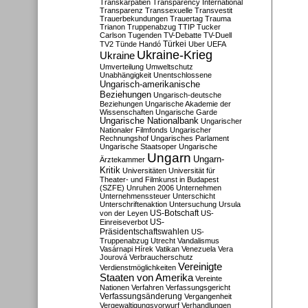
Transkarpatien
Transparency International
Transparenz
Transsexuelle
Transvestit
Trauerbekundungen
Trauertag
Trauma
Trianon
Truppenabzug
TTIP
Tucker
Carlson
Tugenden
TV-Debatte
TV-Duell
Türkei
TV2
Tünde Handó
Uber
UEFA
Ukraine-Krieg
Ukraine
Umverteilung
Umweltschutz
Unabhängigkeit
Unentschlossene
Ungarisch-amerikanische
Beziehungen
Ungarisch-deutsche
Beziehungen
Ungarische Akademie der
Wissenschaften
Ungarische Garde
Ungarische Nationalbank
Ungarischer
Nationaler Filmfonds
Ungarischer
Rechnungshof
Ungarisches Parlament
Ungarische Staatsoper
Ungarische
Ungarn
Ungarn-
Ärztekammer
Kritik
Universitäten
Universität für
Theater- und Filmkunst in Budapest
(SZFE)
Unruhen 2006
Unternehmen
Unternehmenssteuer
Unterschicht
Unterschriftenaktion
Untersuchung
Ursula
US-Botschaft
von der Leyen
US-
US-
Einreiseverbot
Präsidentschaftswahlen
US-
Truppenabzug
Utrecht
Vandalismus
Vasárnapi Hírek
Vatikan
Venezuela
Vera
Jourová
Verbraucherschutz
Vereinigte
Verdienstmöglichkeiten
Staaten von Amerika
Vereinte
Nationen
Verfahren
Verfassungsgericht
Verfassungsänderung
Vergangenheit
Vergewaltigungsvorwurf
Verhandlungen