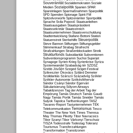
Souveränität
Sozialdemokraten
Soziale
Sozialpolitik
Medien
Spanien
SPAR
Spareinlagen
Sparmaßnahmen
Sparpolitik
SPD
Spenden
Spionage
Spirit FM
Spitzelvorwürfe
Spitzenämter
Sportpolitik
Sprache
Srđa Popović
Staatsanleihen
Staatsausgaben
Staatspräsident
Staatssekretär
Staatsstreich
Staatsunternehmen
Staatsverschuldung
Stadtentwicklung
Stafano Bottoni
Station
Steuerpolitik
Statuenstreit
Sterbehilfe
Steve Bannon
Stiftungen
Stiftungsgelder
Stimmenkauf
Strabag
Strafrecht
Strafzahlungen
Straßenblockaden
Streik
Strukturfonds
Subsidiarität
Subventionen
Subventionsprogramm
Suchoi Superjet
Synagoge
Syrien-Krieg
Syrienkrise
Syriza
Systemwandel
Szabadság tér
SZDSZ
Szebb Jövőért
Szeged
Sziget-Festival
Szilveszter Ókovács
Szilárd Demeter
Szolidaritás
Szárszó
Századvég
Székler
Székler-Autonomie
Székésféhervár
Sándor Csányi
Sándor Egervári
Säkularisierung
Sólyom Airways
Tabaklizenzen
Tag der Arbeit
Tag der
Empörung
Tamás Deutsch
Tamás Gaudi-
Nagy
Tamás Portik
Tamás Sneider
Tamás
Sulyok
Tapolca
Tarifsenkungen
TASZ
Tavares-Report
Taxiunternehmen
TEK
Terrorismus
Telekommunikation
Tesco
Theater
The New York Times
Theresa
May
Thomas Piketty
Tibor Navracsics
Tibor Szanyi
Tibor Várkonyi
Tierschutz
TISZA
Todesstrafe
Todestag
Toleranz
Tourismus
Transferzahlungen
Transformation
Transitzonen