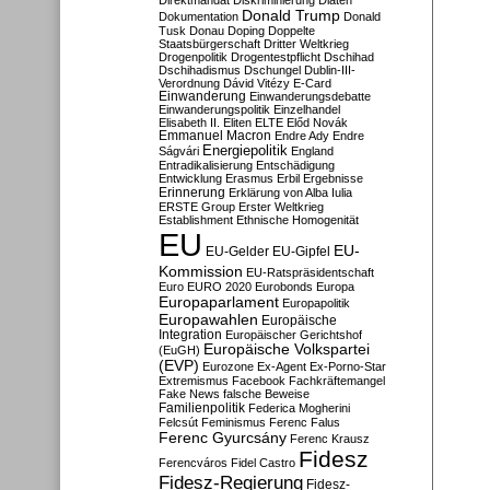
Direktmandat
Diskriminierung
Diäten
Donald Trump
Dokumentation
Donald
Tusk
Donau
Doping
Doppelte
Staatsbürgerschaft
Dritter Weltkrieg
Drogenpolitik
Drogentestpflicht
Dschihad
Dschihadismus
Dschungel
Dublin-III-
Verordnung
Dávid Vitézy
E-Card
Einwanderung
Einwanderungsdebatte
Einwanderungspolitik
Einzelhandel
Elisabeth II.
Eliten
ELTE
Előd Novák
Emmanuel Macron
Endre Ady
Endre
Energiepolitik
Ságvári
England
Entradikalisierung
Entschädigung
Entwicklung
Erasmus
Erbil
Ergebnisse
Erinnerung
Erklärung von Alba Iulia
ERSTE Group
Erster Weltkrieg
Establishment
Ethnische Homogenität
EU
EU-
EU-Gelder
EU-Gipfel
Kommission
EU-Ratspräsidentschaft
Euro
EURO 2020
Eurobonds
Europa
Europaparlament
Europapolitik
Europawahlen
Europäische
Integration
Europäischer Gerichtshof
Europäische Volkspartei
(EuGH)
(EVP)
Eurozone
Ex-Agent
Ex-Porno-Star
Extremismus
Facebook
Fachkräftemangel
Fake News
falsche Beweise
Familienpolitik
Federica Mogherini
Felcsút
Feminismus
Ferenc Falus
Ferenc Gyurcsány
Ferenc Krausz
Fidesz
Ferencváros
Fidel Castro
Fidesz-Regierung
Fidesz-