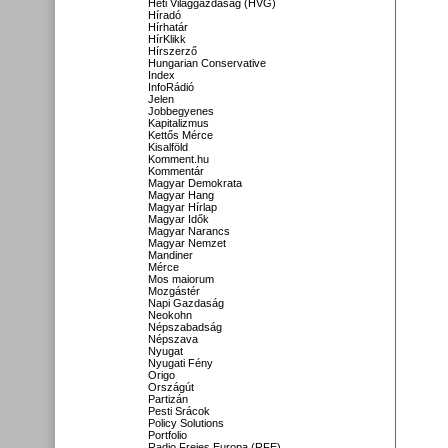
Heti Világgazdaság (HVG)
Híradó
Hírhatár
HírKlikk
Hírszerző
Hungarian Conservative
Index
InfoRádió
Jelen
Jobbegyenes
Kapitalizmus
Kettős Mérce
Kisalföld
Komment.hu
Kommentár
Magyar Demokrata
Magyar Hang
Magyar Hírlap
Magyar Idők
Magyar Narancs
Magyar Nemzet
Mandiner
Mérce
Mos maiorum
Mozgástér
Napi Gazdaság
Neokohn
Népszabadság
Népszava
Nyugat
Nyugati Fény
Origo
Országút
Partizán
Pesti Srácok
Policy Solutions
Portfolio
Radio Freies Europa (RFE)