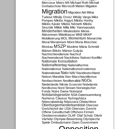
Mercosur
Metro M4
Michael Roth
Michail
Gorbatschow
Microsoft
Mieten
Migation
Migration
Migration Aid
Mihai
Tudose
Mihály Orosz
Mihály Varga
Mike
Pompeo
Miklós Hagyó
Miklós Horthy
Miklós Kásler
Miklós Németh
Miklós
Seszták
Militär
Milla
Milo Yiannopoulos
Minderheiten
Mindestlohn
Minsk-
Abkommen
Mittelklasse
MKB
MKKP
Momentum
Mobilisierung
MOL
Monarchie
Moral
Moratorium
Mord
Moria
Moschee
MSZP
Moskau
Muslime
Mária Schmidt
Márton Békés
Márton Gulyás
Nachrichtendienste
Nachruf
Nachwendezeit
Nacktfotos
Nahost-Konflikt
Nationale Konsultation
Nationalfeiertag
Nationalhymne
Nationalismus
Nationalkonservatismus
Nato
Nationalstaat
NAV
Nazideutschland
Nelson Mandela
Neo-Macchiavellismus
NGOs
Neofaschisten
Neoliberalität
Niederlande
Nikola Gruevski
Nobelpreis
Nordkorea
Nord Stream
Norwegischer
Fonds
Notre Dame
Notstand
Notstandsgesetze
NSA-Datensammlung
Numerus Clausus
Nyíregyháza
Népszabadság
Népszava
Obdachlose
Oberbürgermeisterkandidat
Oberster
Gerichtshof der USA
Oberstes Gericht
Offene Gesellschaft
Offshore-Firmen
Oktoberrevolution
OLAF
Olaf Scholz
Olivér
Várhelyi
Olympia-Bewerbung
Olympische
Spiele
Ombudsmann
Open Government
Opposition