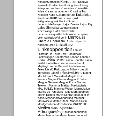
Korruption
Konsumverhalten
Kosovo
Krawalle
Kredite
Kreditrating
Kreml
Krieg
Kriegsverbrechen
Krim-Krise
Kriminalität
Krise
Krisenmanagement
Krisztina Tóth
Kulturkrieg
Kroatien
Kuba
Kulturförderung
Kurdistan
Kurie
kuruc.info
Kyrill
Käfighaltung
Kék Pont
Kötcse
Ladenschließungen
Lajos Bokros
Lajos Rig
Lajos Simicska
Landwirtschaft
lebenslange Haft
Lebensmittel
Lebensmittelqualität
Lehrkräfte
Lehrplan
LGBTQ
Leichtathletik-WM
Lenin
LIBE
Liberale
Liberalismus
Libri
Libyen
Li
Linksallianz
Keqiang
Linke
Linksopposition
Litauen
Literatur
Liz Truss
LMP
Lockdown
Lockerungen
Lokalismus
London
Lánchíd
Rádió
László Botka
László Donáth
László
Földi
László Kiss
László Kövér
László
Majtényi
László Marton
László Nemes
Jeles
László Rajk
László Sólyom
László
Löhne
Toroczkai
László Trócsányi
Macht
Machtkampf
Mafiastaat
Magda Kósa-
Kovács
Magna Charta
Magyar Krónika
Magyar Nemzet
Magyar Posta
Magyar
Telekom
Mahnmal
Maidan
Makkabiade
MAL
MALÉV
Manfred Weber
Manipulation
Marine Le Pen
Mark Rutte
Marktdogmen
Martin Reinke
Martin Schulz
Massaker in
Kenia
Masseneinwanderung
Mateusz
Morawiecki
Matteo Renzi
Matteo Salvini
Mautgebühren
Mazedonien
Mazsihisz
Medien
Meinungsfreiheit
Meinungsumfrage
Menschenhandel
Menschenrechte
Menschenschmuggel