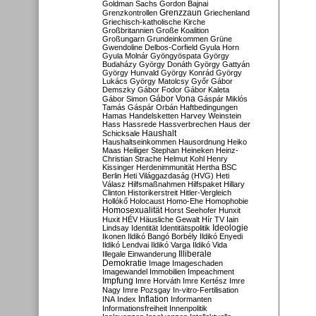
Goldman Sachs
Gordon Bajnai
Grenzzaun
Grenzkontrollen
Griechenland
Griechisch-katholische Kirche
Großbritannien
Große Koalition
Großungarn
Grundeinkommen
Grüne
Gwendoline Delbos-Corfield
Gyula Horn
Gyula Molnár
Gyöngyöspata
György
Budaházy
György Donáth
György Gattyán
György Hunvald
György Konrád
György
Lukács
György Matolcsy
Győr
Gábor
Demszky
Gábor Fodor
Gábor Kaleta
Gábor Vona
Gábor Simon
Gáspár Miklós
Tamás
Gáspár Orbán
Haftbedingungen
Hamas
Handelsketten
Harvey Weinstein
Hass
Hassrede
Hassverbrechen
Haus der
Haushalt
Schicksale
Haushaltseinkommen
Hausordnung
Heiko
Maas
Heiliger Stephan
Heineken
Heinz-
Christian Strache
Helmut Kohl
Henry
Kissinger
Herdenimmunität
Hertha BSC
Berlin
Heti Világgazdaság (HVG)
Heti
Válasz
Hilfsmaßnahmen
Hilfspaket
Hillary
Clinton
Historikerstreit
Hitler-Vergleich
Hollókő
Holocaust
Homo-Ehe
Homophobie
Homosexualität
Horst Seehofer
Hunxit
Huxit
HÉV
Häusliche Gewalt
Hír TV
Iain
Lindsay
Identität
Identitätspolitik
Ideologie
Ikonen
Ildikó Bangó Borbély
Ildikó Enyedi
Ildikó Lendvai
Ildikó Varga
Ildikó Vida
Illiberale
Illegale Einwanderung
Demokratie
Image
Imageschaden
Imagewandel
Immobilien
Impeachment
Impfung
Imre Horváth
Imre Kertész
Imre
Nagy
Imre Pozsgay
In-vitro-Fertilisation
Inflation
INA
Index
Informanten
Informationsfreiheit
Innenpolitik