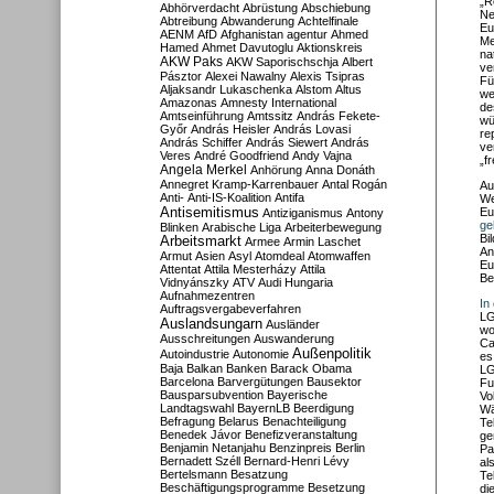
„R
Abhörverdacht
Abrüstung
Abschiebung
Ne
Abtreibung
Abwanderung
Achtelfinale
Eu
AENM
AfD
Afghanistan
agentur
Ahmed
Me
Hamed
Ahmet Davutoglu
Aktionskreis
na
AKW Paks
AKW Saporischschja
Albert
ve
Pásztor
Alexei Nawalny
Alexis Tsipras
Fü
Aljaksandr Lukaschenka
Alstom
Altus
we
Amazonas
Amnesty International
de
Amtseinführung
Amtssitz
András Fekete-
wü
Győr
András Heisler
András Lovasi
re
András Schiffer
András Siewert
András
ve
Veres
André Goodfriend
Andy Vajna
„f
Angela Merkel
Anhörung
Anna Donáth
Annegret Kramp-Karrenbauer
Antal Rogán
Au
Anti-
Anti-IS-Koalition
Antifa
We
Antisemitismus
Eu
Antiziganismus
Antony
ge
Blinken
Arabische Liga
Arbeiterbewegung
Bi
Arbeitsmarkt
Armee
Armin Laschet
An
Armut
Asien
Asyl
Atomdeal
Atomwaffen
Eu
Attentat
Attila Mesterházy
Attila
Be
Vidnyánszky
ATV
Audi Hungaria
Aufnahmezentren
In
Auftragsvergabeverfahren
LG
Auslandsungarn
Ausländer
wo
Ausschreitungen
Auswanderung
Ca
Außenpolitik
Autoindustrie
Autonomie
es
Baja
Balkan
Banken
Barack Obama
LG
Barcelona
Barvergütungen
Bausektor
Fu
Bausparsubvention
Bayerische
Vo
Landtagswahl
BayernLB
Beerdigung
Wä
Befragung
Belarus
Benachteiligung
Te
Benedek Jávor
Benefizveranstaltung
ge
Benjamin Netanjahu
Benzinpreis
Berlin
Pa
Bernadett Széll
Bernard-Henri Lévy
al
Bertelsmann
Besatzung
Te
Beschäftigungsprogramme
Besetzung
di