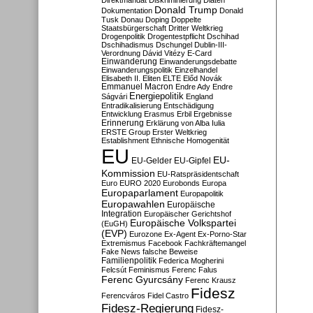
Direktmandat
Diskriminierung
Diäten
Donald Trump
Dokumentation
Donald
Tusk
Donau
Doping
Doppelte
Staatsbürgerschaft
Dritter Weltkrieg
Drogenpolitik
Drogentestpflicht
Dschihad
Dschihadismus
Dschungel
Dublin-III-
Verordnung
Dávid Vitézy
E-Card
Einwanderung
Einwanderungsdebatte
Einwanderungspolitik
Einzelhandel
Elisabeth II.
Eliten
ELTE
Előd Novák
Emmanuel Macron
Endre Ady
Endre
Energiepolitik
Ságvári
England
Entradikalisierung
Entschädigung
Entwicklung
Erasmus
Erbil
Ergebnisse
Erinnerung
Erklärung von Alba Iulia
ERSTE Group
Erster Weltkrieg
Establishment
Ethnische Homogenität
EU
EU-
EU-Gelder
EU-Gipfel
Kommission
EU-Ratspräsidentschaft
Euro
EURO 2020
Eurobonds
Europa
Europaparlament
Europapolitik
Europawahlen
Europäische
Integration
Europäischer Gerichtshof
Europäische Volkspartei
(EuGH)
(EVP)
Eurozone
Ex-Agent
Ex-Porno-Star
Extremismus
Facebook
Fachkräftemangel
Fake News
falsche Beweise
Familienpolitik
Federica Mogherini
Felcsút
Feminismus
Ferenc Falus
Ferenc Gyurcsány
Ferenc Krausz
Fidesz
Ferencváros
Fidel Castro
Fidesz-Regierung
Fidesz-