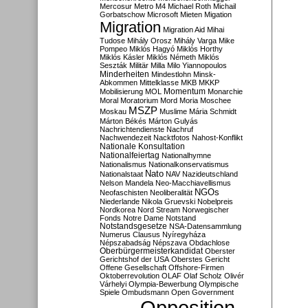
Mercosur
Metro M4
Michael Roth
Michail
Gorbatschow
Microsoft
Mieten
Migation
Migration
Migration Aid
Mihai
Tudose
Mihály Orosz
Mihály Varga
Mike
Pompeo
Miklós Hagyó
Miklós Horthy
Miklós Kásler
Miklós Németh
Miklós
Seszták
Militär
Milla
Milo Yiannopoulos
Minderheiten
Mindestlohn
Minsk-
Abkommen
Mittelklasse
MKB
MKKP
Momentum
Mobilisierung
MOL
Monarchie
Moral
Moratorium
Mord
Moria
Moschee
MSZP
Moskau
Muslime
Mária Schmidt
Márton Békés
Márton Gulyás
Nachrichtendienste
Nachruf
Nachwendezeit
Nacktfotos
Nahost-Konflikt
Nationale Konsultation
Nationalfeiertag
Nationalhymne
Nationalismus
Nationalkonservatismus
Nato
Nationalstaat
NAV
Nazideutschland
Nelson Mandela
Neo-Macchiavellismus
NGOs
Neofaschisten
Neoliberalität
Niederlande
Nikola Gruevski
Nobelpreis
Nordkorea
Nord Stream
Norwegischer
Fonds
Notre Dame
Notstand
Notstandsgesetze
NSA-Datensammlung
Numerus Clausus
Nyíregyháza
Népszabadság
Népszava
Obdachlose
Oberbürgermeisterkandidat
Oberster
Gerichtshof der USA
Oberstes Gericht
Offene Gesellschaft
Offshore-Firmen
Oktoberrevolution
OLAF
Olaf Scholz
Olivér
Várhelyi
Olympia-Bewerbung
Olympische
Spiele
Ombudsmann
Open Government
Opposition