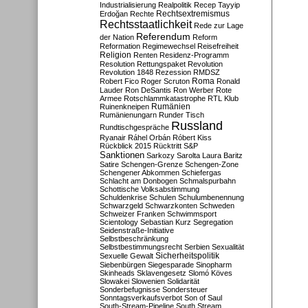
Industrialisierung
Realpolitik
Recep Tayyip
Rechtsextremismus
Erdoğan
Rechte
Rechtsstaatlichkeit
Rede zur Lage
Referendum
der Nation
Reform
Reformation
Regimewechsel
Reisefreiheit
Religion
Renten
Residenz-Programm
Resolution
Rettungspaket
Revolution
Revolution 1848
Rezession
RMDSZ
Roma
Robert Fico
Roger Scruton
Ronald
Lauder
Ron DeSantis
Ron Werber
Rote
Armee
Rotschlammkatastrophe
RTL Klub
Ruinenkneipen
Rumänien
Rumänienungarn
Runder Tisch
Russland
Rundtischgespräche
Ryanair
Ráhel Orbán
Róbert Kiss
Rückblick 2015
Rücktritt
S&P
Sanktionen
Sarkozy
Sarolta Laura Baritz
Satire
Schengen-Grenze
Schengen-Zone
Schengener Abkommen
Schiefergas
Schlacht am Donbogen
Schmalspurbahn
Schottische Volksabstimmung
Schuldenkrise
Schulen
Schulumbenennung
Schwarzgeld
Schwarzkonten
Schweden
Schweizer Franken
Schwimmsport
Scientology
Sebastian Kurz
Segregation
Seidenstraße-Initiative
Selbstbeschränkung
Selbstbestimmungsrecht
Serbien
Sexualität
Sicherheitspolitik
Sexuelle Gewalt
Siebenbürgen
Siegesparade
Sinopharm
Skinheads
Sklavengesetz
Slomó Köves
Slowakei
Slowenien
Solidarität
Sonderbefugnisse
Sondersteuer
Sonntagsverkaufsverbot
Son of Saul
South-Stream-Pipeline
South Stream