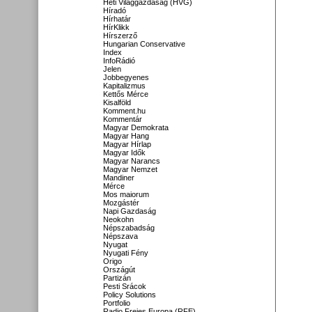
Heti Világgazdaság (HVG)
Híradó
Hírhatár
HírKlikk
Hírszerző
Hungarian Conservative
Index
InfoRádió
Jelen
Jobbegyenes
Kapitalizmus
Kettős Mérce
Kisalföld
Komment.hu
Kommentár
Magyar Demokrata
Magyar Hang
Magyar Hírlap
Magyar Idők
Magyar Narancs
Magyar Nemzet
Mandiner
Mérce
Mos maiorum
Mozgástér
Napi Gazdaság
Neokohn
Népszabadság
Népszava
Nyugat
Nyugati Fény
Origo
Országút
Partizán
Pesti Srácok
Policy Solutions
Portfolio
Radio Freies Europa (RFE)