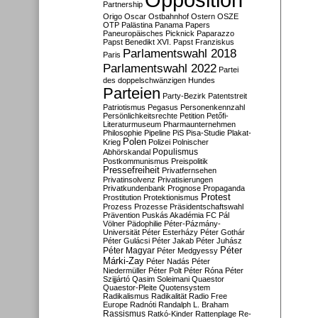
Partnership
Origo
Oscar
Ostbahnhof
Ostern
OSZE
OTP
Palästina
Panama Papers
Paneuropäisches Picknick
Paparazzo
Papst Benedikt XVI.
Papst Franziskus
Parlamentswahl 2018
Paris
Parlamentswahl 2022
Partei
des doppelschwänzigen Hundes
Parteien
Party-Bezirk
Patentstreit
Patriotismus
Pegasus
Personenkennzahl
Persönlichkeitsrechte
Petition
Petőfi-
Literaturmuseum
Pharmaunternehmen
Philosophie
Pipeline
PiS
Pisa-Studie
Plakat-
Polen
Krieg
Polizei
Polnischer
Populismus
Abhörskandal
Postkommunismus
Preispolitik
Pressefreiheit
Privatfernsehen
Privatinsolvenz
Privatisierungen
Privatkundenbank
Prognose
Propaganda
Protest
Prostitution
Protektionismus
Prozess
Prozesse
Präsidentschaftswahl
Prävention
Puskás Akadémia FC
Pál
Völner
Pädophilie
Péter-Pázmány-
Universität
Péter Esterházy
Péter Gothár
Péter Gulácsi
Péter Jakab
Péter Juhász
Péter
Péter Magyar
Péter Medgyessy
Márki-Zay
Péter Nadás
Péter
Niedermüller
Péter Polt
Péter Róna
Péter
Szijjártó
Qasim Soleimani
Quaestor
Quaestor-Pleite
Quotensystem
Radikalismus
Radikalität
Radio Free
Europe
Radnóti
Randalph L. Braham
Rassismus
Ratkó-Kinder
Rattenplage
Re-