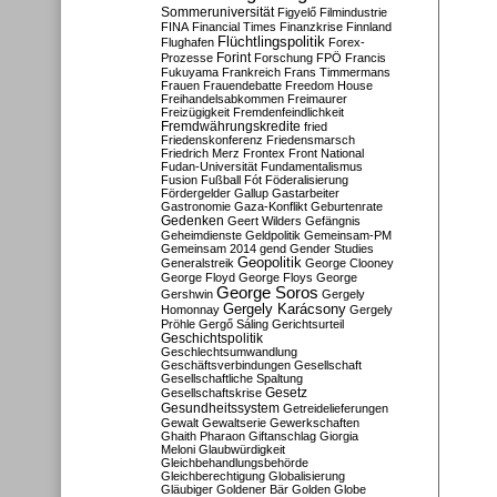
Sommeruniversität
Figyelő
Filmindustrie
FINA
Financial Times
Finanzkrise
Finnland
Flüchtlingspolitik
Flughafen
Forex-
Forint
Prozesse
Forschung
FPÖ
Francis
Fukuyama
Frankreich
Frans Timmermans
Frauen
Frauendebatte
Freedom House
Freihandelsabkommen
Freimaurer
Freizügigkeit
Fremdenfeindlichkeit
Fremdwährungskredite
fried
Friedenskonferenz
Friedensmarsch
Friedrich Merz
Frontex
Front National
Fudan-Universität
Fundamentalismus
Fusion
Fußball
Fót
Föderalisierung
Fördergelder
Gallup
Gastarbeiter
Gastronomie
Gaza-Konflikt
Geburtenrate
Gedenken
Geert Wilders
Gefängnis
Geheimdienste
Geldpolitik
Gemeinsam-PM
Gemeinsam 2014
gend
Gender Studies
Geopolitik
Generalstreik
George Clooney
George Floyd
George Floys
George
George Soros
Gershwin
Gergely
Gergely Karácsony
Homonnay
Gergely
Pröhle
Gergő Sáling
Gerichtsurteil
Geschichtspolitik
Geschlechtsumwandlung
Geschäftsverbindungen
Gesellschaft
Gesellschaftliche Spaltung
Gesetz
Gesellschaftskrise
Gesundheitssystem
Getreidelieferungen
Gewalt
Gewaltserie
Gewerkschaften
Ghaith Pharaon
Giftanschlag
Giorgia
Meloni
Glaubwürdigkeit
Gleichbehandlungsbehörde
Gleichberechtigung
Globalisierung
Gläubiger
Goldener Bär
Golden Globe