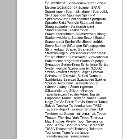
Souveränität
Sozialdemokraten
Soziale
Sozialpolitik
Medien
Spanien
SPAR
Spareinlagen
Sparmaßnahmen
Sparpolitik
SPD
Spenden
Spionage
Spirit FM
Spitzelvorwürfe
Spitzenämter
Sportpolitik
Sprache
Srđa Popović
Staatsanleihen
Staatsausgaben
Staatspräsident
Staatssekretär
Staatsstreich
Staatsunternehmen
Staatsverschuldung
Stadtentwicklung
Stafano Bottoni
Station
Steuerpolitik
Statuenstreit
Sterbehilfe
Steve Bannon
Stiftungen
Stiftungsgelder
Stimmenkauf
Strabag
Strafrecht
Strafzahlungen
Straßenblockaden
Streik
Strukturfonds
Subsidiarität
Subventionen
Subventionsprogramm
Suchoi Superjet
Synagoge
Syrien-Krieg
Syrienkrise
Syriza
Systemwandel
Szabadság tér
SZDSZ
Szebb Jövőért
Szeged
Sziget-Festival
Szilveszter Ókovács
Szilárd Demeter
Szolidaritás
Szárszó
Századvég
Székler
Székler-Autonomie
Székésféhervár
Sándor Csányi
Sándor Egervári
Säkularisierung
Sólyom Airways
Tabaklizenzen
Tag der Arbeit
Tag der
Empörung
Tamás Deutsch
Tamás Gaudi-
Nagy
Tamás Portik
Tamás Sneider
Tamás
Sulyok
Tapolca
Tarifsenkungen
TASZ
Tavares-Report
Taxiunternehmen
TEK
Terrorismus
Telekommunikation
Tesco
Theater
The New York Times
Theresa
May
Thomas Piketty
Tibor Navracsics
Tibor Szanyi
Tibor Várkonyi
Tierschutz
TISZA
Todesstrafe
Todestag
Toleranz
Tourismus
Transferzahlungen
Transformation
Transitzonen