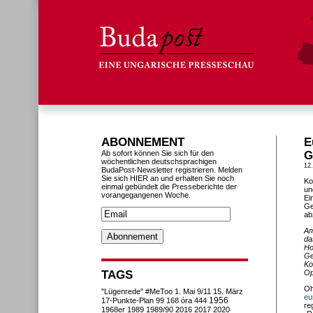
ABONNEMENT
E
Ab sofort können Sie sich für den
G
wöchentlichen deutschsprachigen
12.
BudaPost-Newsletter registrieren. Melden
Sie sich HIER an und erhalten Sie noch
Ko
einmal gebündelt die Presseberichte der
un
vorangegangenen Woche.
Ei
Ge
ab
Am
da
Ho
Ge
Ko
TAGS
Op
Oh
"Lügenrede"
#MeToo
1. Mai
9/11
15. März
eu
1956
17-Punkte-Plan
99
168 óra
444
re
1968er
1989
1989/90
2016
2017
2020