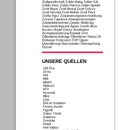
Zivilgesellschaft
Zoltán Balog
Zoltán Gál
Zoltán Kész
Zoltán Pokorni
Zoltán Spéder
Zsolt Bayer
Zsolt Borkai
Zsolt Gréczy
Zsolt Hernádi
Zsolt Molnár
Zsolt Petry
Zsófia Rácz
Zuwanderungsbeschränkung
Zuzana Čaputová
Zwangsräumungen
Zweidrittelmehrheit
Zweiter Weltkrieg
Zwischenkriegszeit
Ágnes Geréb
Ákos
Kovács
Árpád Göncz
Ásotthalom
Ärzteabwanderung
Érpatak
Ózd
Öffentliche Aufträge
Öffentlicher Dienst
Öl-
Embargo
Österreich
ÖVP
Újpest
Überalterung
Überstunden
Überwachung
Őszöd
UNSERE QUELLEN
168 Óra
24.hu
444
888
Alfahír
Átlátszó
ATV
Azonnali
Blikk
Cink
Élet és Irodalom
Ferenc Kumin
Figyelő
Gábor Török
Galamus
Gondola
Hetek
Heti Válasz