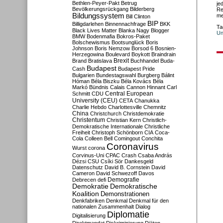
Bethlen-Peyer-Pakt
Betrug
je
Bevölkerungsrückgang
Bilderberg
Re
Bildungssystem
me
Bill Clinton
BIP
Billigdarlehen
Binnennachfrage
BKK
Ta
Black Lives Matter
Blanka Nagy
Blogger
Un
BMW
Bodenmafia
Bokros-Paket
Bolschewismus
Bootsunglück
Boris
Johnson
Boris Nemzow
Borsod 6
Bosnien-
Herzegowina
Boulevard
Boykott
Braindrain
Brexit
Brand
Bratislava
Buchhandel
Buda-
Budapest
Cash
Budapest Pride
Bulgarien
Bundestagswahl
Burgberg
Bálint
Hóman
Béla Biszku
Béla Kovács
Béla
Markó
Bündnis
Calais
Cannon Hinnant
Carl
Central European
Schmitt
CDU
University (CEU)
CETA
Chanukka
Charlie Hebdo
Charlottesville
Chemnitz
China
Christchurch
Christdemokratie
Christentum
Christian Kern
Christlich-
Demokratische Internationale
Christliche
Freiheit
Christoph Schönborn
CIA
Coca-
Cola
Colleen Bell
Comingout
Conchita
Coronavirus
Wurst
corona
Corvinus-Uni
CPAC
Crash
Csaba András
Dézsi
CSU
Csíki Sör
Dankesgeld
Datenschutz
David B. Cornstein
David
Cameron
David Schwezoff
Davos
Demografie
Debrecen
defi
Demokratie
Demokratische
Koalition
Demonstrationen
Denkfabriken
Denkmal
Denkmal für den
nationalen Zusammenhalt
Dialog
Diplomatie
Digitalisierung