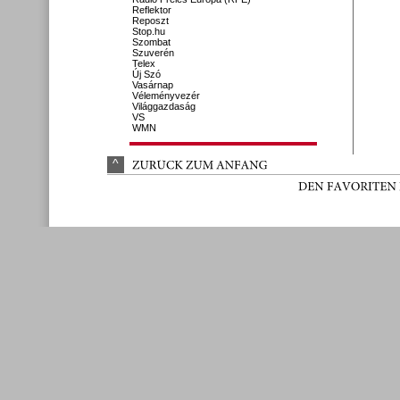
Reflektor
Reposzt
Stop.hu
Szombat
Szuverén
Telex
Új Szó
Vasárnap
Véleményvezér
Világgazdaság
VS
WMN
^
ZURÜ
CK 
ZUM 
ANFANG
DEN 
FAVORITEN 