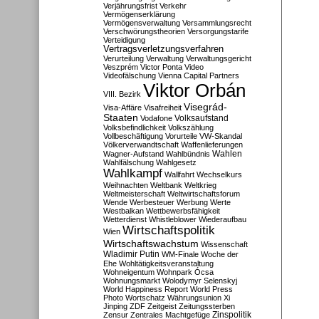
Verjährungsfrist
Verkehr
Vermögenserklärung
Vermögensverwaltung
Versammlungsrecht
Verschwörungstheorien
Versorgungstarife
Verteidigung
Vertragsverletzungsverfahren
Verurteilung
Verwaltung
Verwaltungsgericht
Veszprém
Victor Ponta
Video
Videofälschung
Vienna Capital Partners
Viktor Orbán
VIII. Bezirk
Visegrád-
Visa-Affäre
Visafreiheit
Staaten
Vodafone
Volksaufstand
Volksbefindlichkeit
Volkszählung
Vollbeschäftigung
Vorurteile
VW-Skandal
Völkerverwandtschaft
Waffenlieferungen
Wahlen
Wagner-Aufstand
Wahlbündnis
Wahlfälschung
Wahlgesetz
Wahlkampf
Wallfahrt
Wechselkurs
Weihnachten
Weltbank
Weltkrieg
Weltmeisterschaft
Weltwirtschaftsforum
Wende
Werbesteuer
Werbung
Werte
Westbalkan
Wettbewerbsfähigkeit
Wetterdienst
Whistleblower
Wiederaufbau
Wirtschaftspolitik
Wien
Wirtschaftswachstum
Wissenschaft
Wladimir Putin
WM-Finale
Woche der
Ehe
Wohltätigkeitsveranstaltung
Wohneigentum
Wohnpark Ócsa
Wohnungsmarkt
Wolodymyr Selenskyj
World Happiness Report
World Press
Photo
Wortschatz
Währungsunion
Xi
Jinping
ZDF
Zeitgeist
Zeitungssterben
Zensur
Zentrales Machtgefüge
Zinspolitik