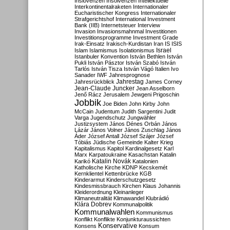
Inslovenzen
Insolvenzen
Intellektuelle
Interkontinentalraketen
Internationaler
Eucharistischer Kongress
Internationaler
Strafgerichtshof
International Investment
Bank (IIB)
Internetsteuer
Interview
Invasion
Invasionsmahnmal
Investitionen
Investitionsprogramme
Investment Grade
Irak-Einsatz
Irakisch-Kurdistan
Iran
IS
ISIS
Israel
Islam
Islamismus
Isolationismus
Istanbuler Konvention
István Bethlen
István
Pukli
István Pásztor
István Szabó
István
Tarlós
István Tisza
István Vágó
Italien
Ivo
Sanader
IWF
Jahresprognose
Jahrestag
Jahresrückblick
James Corney
Jean-Claude Juncker
Jean Asselborn
Jenő Rácz
Jerusalem
Jewgeni Prigoschin
Jobbik
Joe Biden
John Kirby
John
McCain
Judentum
Judith Sargentini
Judit
Varga
Jugendschutz
Jungwähler
Justizsystem
János Dénes Orbán
János
Lázár
János Volner
János Zuschlag
János
Áder
József Antall
József Szájer
József
Tóbiás
Jüdische Gemeinde
Kalter Krieg
Kapitalismus
Kapitol
Kardinalgesetz
Karl
Marx
Karpatoukraine
Kasachstan
Katalin
Katalin Novák
Karikó
Katalonien
Katholische Kirche
KDNP
Kecskemét
Kernklientel
Kettenbrücke
KGB
Kinderarmut
Kinderschutzgesetz
Kindesmissbrauch
Kirchen
Klaus Johannis
Kleiderordnung
Kleinanleger
Klimaneutralität
Klimawandel
Klubrádió
Klára Dobrev
Kommunalpolitik
Kommunalwahlen
Kommunismus
Konflikt
Konflikte
Konjunkturaussichten
Konservative
Konsens
Konsum