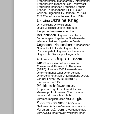
Transkarpatien
Transparency International
Transparenz
Transsexuelle
Transvestit
Trauerbekundungen
Trauertag
Trauma
Trianon
Truppenabzug
TTIP
Tucker
Carlson
Tugenden
TV-Debatte
TV-Duell
Türkei
TV2
Tünde Handó
Uber
UEFA
Ukraine-Krieg
Ukraine
Umverteilung
Umweltschutz
Unabhängigkeit
Unentschlossene
Ungarisch-amerikanische
Beziehungen
Ungarisch-deutsche
Beziehungen
Ungarische Akademie der
Wissenschaften
Ungarische Garde
Ungarische Nationalbank
Ungarischer
Nationaler Filmfonds
Ungarischer
Rechnungshof
Ungarisches Parlament
Ungarische Staatsoper
Ungarische
Ungarn
Ungarn-
Ärztekammer
Kritik
Universitäten
Universität für
Theater- und Filmkunst in Budapest
(SZFE)
Unruhen 2006
Unternehmen
Unternehmenssteuer
Unterschicht
Unterschriftenaktion
Untersuchung
Ursula
US-Botschaft
von der Leyen
US-
US-
Einreiseverbot
Präsidentschaftswahlen
US-
Truppenabzug
Utrecht
Vandalismus
Vasárnapi Hírek
Vatikan
Venezuela
Vera
Jourová
Verbraucherschutz
Vereinigte
Verdienstmöglichkeiten
Staaten von Amerika
Vereinte
Nationen
Verfahren
Verfassungsgericht
Verfassungsänderung
Vergangenheit
Vergewaltigungsvorwurf
Verhandlungen