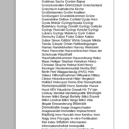
Goldman Sachs
Gordon Bajnai
Grenzzaun
Grenzkontrollen
Griechenland
Griechisch-katholische Kirche
Großbritannien
Große Koalition
Großungarn
Grundeinkommen
Grüne
Gwendoline Delbos-Corfield
Gyula Horn
Gyula Molnár
Gyöngyöspata
György
Budaházy
György Donáth
György Gattyán
György Hunvald
György Konrád
György
Lukács
György Matolcsy
Győr
Gábor
Demszky
Gábor Fodor
Gábor Kaleta
Gábor Vona
Gábor Simon
Gáspár Miklós
Tamás
Gáspár Orbán
Haftbedingungen
Hamas
Handelsketten
Harvey Weinstein
Hass
Hassrede
Hassverbrechen
Haus der
Haushalt
Schicksale
Haushaltseinkommen
Hausordnung
Heiko
Maas
Heiliger Stephan
Heineken
Heinz-
Christian Strache
Helmut Kohl
Henry
Kissinger
Herdenimmunität
Hertha BSC
Berlin
Heti Világgazdaság (HVG)
Heti
Válasz
Hilfsmaßnahmen
Hilfspaket
Hillary
Clinton
Historikerstreit
Hitler-Vergleich
Hollókő
Holocaust
Homo-Ehe
Homophobie
Homosexualität
Horst Seehofer
Hunxit
Huxit
HÉV
Häusliche Gewalt
Hír TV
Iain
Lindsay
Identität
Identitätspolitik
Ideologie
Ikonen
Ildikó Bangó Borbély
Ildikó Enyedi
Ildikó Lendvai
Ildikó Varga
Ildikó Vida
Illiberale
Illegale Einwanderung
Demokratie
Image
Imageschaden
Imagewandel
Immobilien
Impeachment
Impfung
Imre Horváth
Imre Kertész
Imre
Nagy
Imre Pozsgay
In-vitro-Fertilisation
Inflation
INA
Index
Informanten
Informationsfreiheit
Innenpolitik