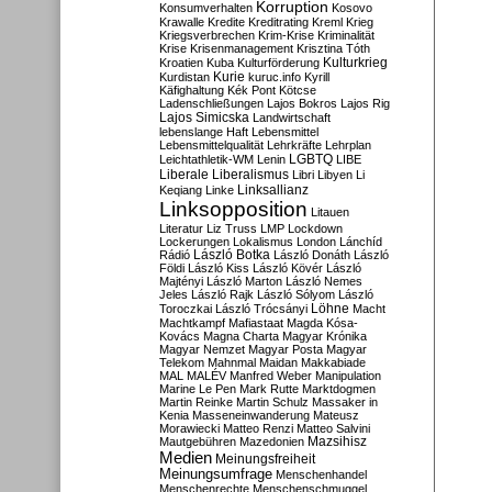
Korruption
Konsumverhalten
Kosovo
Krawalle
Kredite
Kreditrating
Kreml
Krieg
Kriegsverbrechen
Krim-Krise
Kriminalität
Krise
Krisenmanagement
Krisztina Tóth
Kulturkrieg
Kroatien
Kuba
Kulturförderung
Kurdistan
Kurie
kuruc.info
Kyrill
Käfighaltung
Kék Pont
Kötcse
Ladenschließungen
Lajos Bokros
Lajos Rig
Lajos Simicska
Landwirtschaft
lebenslange Haft
Lebensmittel
Lebensmittelqualität
Lehrkräfte
Lehrplan
LGBTQ
Leichtathletik-WM
Lenin
LIBE
Liberale
Liberalismus
Libri
Libyen
Li
Linksallianz
Keqiang
Linke
Linksopposition
Litauen
Literatur
Liz Truss
LMP
Lockdown
Lockerungen
Lokalismus
London
Lánchíd
Rádió
László Botka
László Donáth
László
Földi
László Kiss
László Kövér
László
Majtényi
László Marton
László Nemes
Jeles
László Rajk
László Sólyom
László
Löhne
Toroczkai
László Trócsányi
Macht
Machtkampf
Mafiastaat
Magda Kósa-
Kovács
Magna Charta
Magyar Krónika
Magyar Nemzet
Magyar Posta
Magyar
Telekom
Mahnmal
Maidan
Makkabiade
MAL
MALÉV
Manfred Weber
Manipulation
Marine Le Pen
Mark Rutte
Marktdogmen
Martin Reinke
Martin Schulz
Massaker in
Kenia
Masseneinwanderung
Mateusz
Morawiecki
Matteo Renzi
Matteo Salvini
Mautgebühren
Mazedonien
Mazsihisz
Medien
Meinungsfreiheit
Meinungsumfrage
Menschenhandel
Menschenrechte
Menschenschmuggel