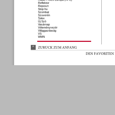
Reflektor
Reposzt
Stop.hu
Szombat
Szuverén
Telex
Új Szó
Vasárnap
Véleményvezér
Világgazdaság
VS
WMN
^
ZURÜ
CK 
ZUM 
ANFANG
DEN 
FAVORITEN 