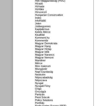
Heti Világgazdaság (HVG)
Híradó
Hírhatár
HírKlikk
Hírszerző
Hungarian Conservative
Index
InfoRádió
Jelen
Jobbegyenes
Kapitalizmus
Kettős Mérce
Kisalföld
Komment.hu
Kommentár
Magyar Demokrata
Magyar Hang
Magyar Hírlap
Magyar Idők
Magyar Narancs
Magyar Nemzet
Mandiner
Mérce
Mos maiorum
Mozgástér
Napi Gazdaság
Neokohn
Népszabadság
Népszava
Nyugat
Nyugati Fény
Origo
Országút
Partizán
Pesti Srácok
Policy Solutions
Portfolio
Radio Freies Europa (RFE)