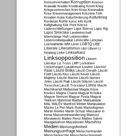
Korruption
Konsumverhalten
Kosovo
Krawalle
Kredite
Kreditrating
Kreml
Krieg
Kriegsverbrechen
Krim-Krise
Kriminalität
Krise
Krisenmanagement
Krisztina Tóth
Kulturkrieg
Kroatien
Kuba
Kulturförderung
Kurdistan
Kurie
kuruc.info
Kyrill
Käfighaltung
Kék Pont
Kötcse
Ladenschließungen
Lajos Bokros
Lajos Rig
Lajos Simicska
Landwirtschaft
lebenslange Haft
Lebensmittel
Lebensmittelqualität
Lehrkräfte
Lehrplan
LGBTQ
Leichtathletik-WM
Lenin
LIBE
Liberale
Liberalismus
Libri
Libyen
Li
Linksallianz
Keqiang
Linke
Linksopposition
Litauen
Literatur
Liz Truss
LMP
Lockdown
Lockerungen
Lokalismus
London
Lánchíd
Rádió
László Botka
László Donáth
László
Földi
László Kiss
László Kövér
László
Majtényi
László Marton
László Nemes
Jeles
László Rajk
László Sólyom
László
Löhne
Toroczkai
László Trócsányi
Macht
Machtkampf
Mafiastaat
Magda Kósa-
Kovács
Magna Charta
Magyar Krónika
Magyar Nemzet
Magyar Posta
Magyar
Telekom
Mahnmal
Maidan
Makkabiade
MAL
MALÉV
Manfred Weber
Manipulation
Marine Le Pen
Mark Rutte
Marktdogmen
Martin Reinke
Martin Schulz
Massaker in
Kenia
Masseneinwanderung
Mateusz
Morawiecki
Matteo Renzi
Matteo Salvini
Mautgebühren
Mazedonien
Mazsihisz
Medien
Meinungsfreiheit
Meinungsumfrage
Menschenhandel
Menschenrechte
Menschenschmuggel