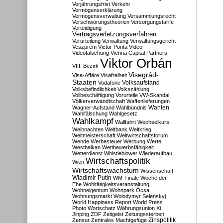
Verjährungsfrist
Verkehr
Vermögenserklärung
Vermögensverwaltung
Versammlungsrecht
Verschwörungstheorien
Versorgungstarife
Verteidigung
Vertragsverletzungsverfahren
Verurteilung
Verwaltung
Verwaltungsgericht
Veszprém
Victor Ponta
Video
Videofälschung
Vienna Capital Partners
Viktor Orbán
VIII. Bezirk
Visegrád-
Visa-Affäre
Visafreiheit
Staaten
Vodafone
Volksaufstand
Volksbefindlichkeit
Volkszählung
Vollbeschäftigung
Vorurteile
VW-Skandal
Völkerverwandtschaft
Waffenlieferungen
Wahlen
Wagner-Aufstand
Wahlbündnis
Wahlfälschung
Wahlgesetz
Wahlkampf
Wallfahrt
Wechselkurs
Weihnachten
Weltbank
Weltkrieg
Weltmeisterschaft
Weltwirtschaftsforum
Wende
Werbesteuer
Werbung
Werte
Westbalkan
Wettbewerbsfähigkeit
Wetterdienst
Whistleblower
Wiederaufbau
Wirtschaftspolitik
Wien
Wirtschaftswachstum
Wissenschaft
Wladimir Putin
WM-Finale
Woche der
Ehe
Wohltätigkeitsveranstaltung
Wohneigentum
Wohnpark Ócsa
Wohnungsmarkt
Wolodymyr Selenskyj
World Happiness Report
World Press
Photo
Wortschatz
Währungsunion
Xi
Jinping
ZDF
Zeitgeist
Zeitungssterben
Zensur
Zentrales Machtgefüge
Zinspolitik