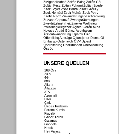
Zivilgesellschaft
Zoltán Balog
Zoltán Gál
Zoltán Kész
Zoltán Pokorni
Zoltán Spéder
Zsolt Bayer
Zsolt Borkai
Zsolt Gréczy
Zsolt Hernádi
Zsolt Molnár
Zsolt Petry
Zsófia Rácz
Zuwanderungsbeschränkung
Zuzana Čaputová
Zwangsräumungen
Zweidrittelmehrheit
Zweiter Weltkrieg
Zwischenkriegszeit
Ágnes Geréb
Ákos
Kovács
Árpád Göncz
Ásotthalom
Ärzteabwanderung
Érpatak
Ózd
Öffentliche Aufträge
Öffentlicher Dienst
Öl-
Embargo
Österreich
ÖVP
Újpest
Überalterung
Überstunden
Überwachung
Őszöd
UNSERE QUELLEN
168 Óra
24.hu
444
888
Alfahír
Átlátszó
ATV
Azonnali
Blikk
Cink
Élet és Irodalom
Ferenc Kumin
Figyelő
Gábor Török
Galamus
Gondola
Hetek
Heti Válasz