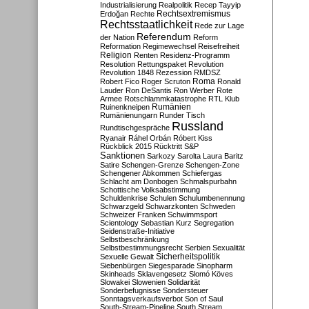
Industrialisierung
Realpolitik
Recep Tayyip
Rechtsextremismus
Erdoğan
Rechte
Rechtsstaatlichkeit
Rede zur Lage
Referendum
der Nation
Reform
Reformation
Regimewechsel
Reisefreiheit
Religion
Renten
Residenz-Programm
Resolution
Rettungspaket
Revolution
Revolution 1848
Rezession
RMDSZ
Roma
Robert Fico
Roger Scruton
Ronald
Lauder
Ron DeSantis
Ron Werber
Rote
Armee
Rotschlammkatastrophe
RTL Klub
Ruinenkneipen
Rumänien
Rumänienungarn
Runder Tisch
Russland
Rundtischgespräche
Ryanair
Ráhel Orbán
Róbert Kiss
Rückblick 2015
Rücktritt
S&P
Sanktionen
Sarkozy
Sarolta Laura Baritz
Satire
Schengen-Grenze
Schengen-Zone
Schengener Abkommen
Schiefergas
Schlacht am Donbogen
Schmalspurbahn
Schottische Volksabstimmung
Schuldenkrise
Schulen
Schulumbenennung
Schwarzgeld
Schwarzkonten
Schweden
Schweizer Franken
Schwimmsport
Scientology
Sebastian Kurz
Segregation
Seidenstraße-Initiative
Selbstbeschränkung
Selbstbestimmungsrecht
Serbien
Sexualität
Sicherheitspolitik
Sexuelle Gewalt
Siebenbürgen
Siegesparade
Sinopharm
Skinheads
Sklavengesetz
Slomó Köves
Slowakei
Slowenien
Solidarität
Sonderbefugnisse
Sondersteuer
Sonntagsverkaufsverbot
Son of Saul
South-Stream-Pipeline
South Stream