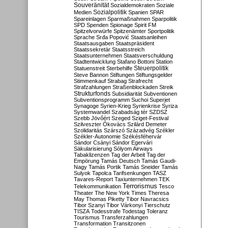
Souveränität
Sozialdemokraten
Soziale
Sozialpolitik
Medien
Spanien
SPAR
Spareinlagen
Sparmaßnahmen
Sparpolitik
SPD
Spenden
Spionage
Spirit FM
Spitzelvorwürfe
Spitzenämter
Sportpolitik
Sprache
Srđa Popović
Staatsanleihen
Staatsausgaben
Staatspräsident
Staatssekretär
Staatsstreich
Staatsunternehmen
Staatsverschuldung
Stadtentwicklung
Stafano Bottoni
Station
Steuerpolitik
Statuenstreit
Sterbehilfe
Steve Bannon
Stiftungen
Stiftungsgelder
Stimmenkauf
Strabag
Strafrecht
Strafzahlungen
Straßenblockaden
Streik
Strukturfonds
Subsidiarität
Subventionen
Subventionsprogramm
Suchoi Superjet
Synagoge
Syrien-Krieg
Syrienkrise
Syriza
Systemwandel
Szabadság tér
SZDSZ
Szebb Jövőért
Szeged
Sziget-Festival
Szilveszter Ókovács
Szilárd Demeter
Szolidaritás
Szárszó
Századvég
Székler
Székler-Autonomie
Székésféhervár
Sándor Csányi
Sándor Egervári
Säkularisierung
Sólyom Airways
Tabaklizenzen
Tag der Arbeit
Tag der
Empörung
Tamás Deutsch
Tamás Gaudi-
Nagy
Tamás Portik
Tamás Sneider
Tamás
Sulyok
Tapolca
Tarifsenkungen
TASZ
Tavares-Report
Taxiunternehmen
TEK
Terrorismus
Telekommunikation
Tesco
Theater
The New York Times
Theresa
May
Thomas Piketty
Tibor Navracsics
Tibor Szanyi
Tibor Várkonyi
Tierschutz
TISZA
Todesstrafe
Todestag
Toleranz
Tourismus
Transferzahlungen
Transformation
Transitzonen