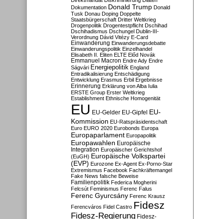
Direktmandat
Diskriminierung
Diäten
Donald Trump
Dokumentation
Donald
Tusk
Donau
Doping
Doppelte
Staatsbürgerschaft
Dritter Weltkrieg
Drogenpolitik
Drogentestpflicht
Dschihad
Dschihadismus
Dschungel
Dublin-III-
Verordnung
Dávid Vitézy
E-Card
Einwanderung
Einwanderungsdebatte
Einwanderungspolitik
Einzelhandel
Elisabeth II.
Eliten
ELTE
Előd Novák
Emmanuel Macron
Endre Ady
Endre
Energiepolitik
Ságvári
England
Entradikalisierung
Entschädigung
Entwicklung
Erasmus
Erbil
Ergebnisse
Erinnerung
Erklärung von Alba Iulia
ERSTE Group
Erster Weltkrieg
Establishment
Ethnische Homogenität
EU
EU-
EU-Gelder
EU-Gipfel
Kommission
EU-Ratspräsidentschaft
Euro
EURO 2020
Eurobonds
Europa
Europaparlament
Europapolitik
Europawahlen
Europäische
Integration
Europäischer Gerichtshof
Europäische Volkspartei
(EuGH)
(EVP)
Eurozone
Ex-Agent
Ex-Porno-Star
Extremismus
Facebook
Fachkräftemangel
Fake News
falsche Beweise
Familienpolitik
Federica Mogherini
Felcsút
Feminismus
Ferenc Falus
Ferenc Gyurcsány
Ferenc Krausz
Fidesz
Ferencváros
Fidel Castro
Fidesz-Regierung
Fidesz-