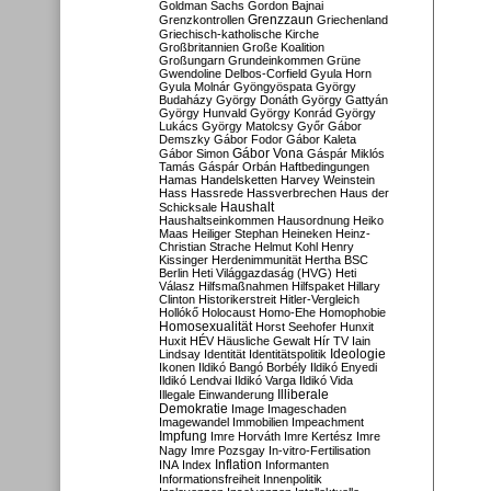
Goldman Sachs
Gordon Bajnai
Grenzzaun
Grenzkontrollen
Griechenland
Griechisch-katholische Kirche
Großbritannien
Große Koalition
Großungarn
Grundeinkommen
Grüne
Gwendoline Delbos-Corfield
Gyula Horn
Gyula Molnár
Gyöngyöspata
György
Budaházy
György Donáth
György Gattyán
György Hunvald
György Konrád
György
Lukács
György Matolcsy
Győr
Gábor
Demszky
Gábor Fodor
Gábor Kaleta
Gábor Vona
Gábor Simon
Gáspár Miklós
Tamás
Gáspár Orbán
Haftbedingungen
Hamas
Handelsketten
Harvey Weinstein
Hass
Hassrede
Hassverbrechen
Haus der
Haushalt
Schicksale
Haushaltseinkommen
Hausordnung
Heiko
Maas
Heiliger Stephan
Heineken
Heinz-
Christian Strache
Helmut Kohl
Henry
Kissinger
Herdenimmunität
Hertha BSC
Berlin
Heti Világgazdaság (HVG)
Heti
Válasz
Hilfsmaßnahmen
Hilfspaket
Hillary
Clinton
Historikerstreit
Hitler-Vergleich
Hollókő
Holocaust
Homo-Ehe
Homophobie
Homosexualität
Horst Seehofer
Hunxit
Huxit
HÉV
Häusliche Gewalt
Hír TV
Iain
Lindsay
Identität
Identitätspolitik
Ideologie
Ikonen
Ildikó Bangó Borbély
Ildikó Enyedi
Ildikó Lendvai
Ildikó Varga
Ildikó Vida
Illiberale
Illegale Einwanderung
Demokratie
Image
Imageschaden
Imagewandel
Immobilien
Impeachment
Impfung
Imre Horváth
Imre Kertész
Imre
Nagy
Imre Pozsgay
In-vitro-Fertilisation
Inflation
INA
Index
Informanten
Informationsfreiheit
Innenpolitik