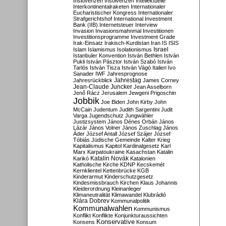
Inslovenzen
Insolvenzen
Intellektuelle
Interkontinentalraketen
Internationaler
Eucharistischer Kongress
Internationaler
Strafgerichtshof
International Investment
Bank (IIB)
Internetsteuer
Interview
Invasion
Invasionsmahnmal
Investitionen
Investitionsprogramme
Investment Grade
Irak-Einsatz
Irakisch-Kurdistan
Iran
IS
ISIS
Israel
Islam
Islamismus
Isolationismus
Istanbuler Konvention
István Bethlen
István
Pukli
István Pásztor
István Szabó
István
Tarlós
István Tisza
István Vágó
Italien
Ivo
Sanader
IWF
Jahresprognose
Jahrestag
Jahresrückblick
James Corney
Jean-Claude Juncker
Jean Asselborn
Jenő Rácz
Jerusalem
Jewgeni Prigoschin
Jobbik
Joe Biden
John Kirby
John
McCain
Judentum
Judith Sargentini
Judit
Varga
Jugendschutz
Jungwähler
Justizsystem
János Dénes Orbán
János
Lázár
János Volner
János Zuschlag
János
Áder
József Antall
József Szájer
József
Tóbiás
Jüdische Gemeinde
Kalter Krieg
Kapitalismus
Kapitol
Kardinalgesetz
Karl
Marx
Karpatoukraine
Kasachstan
Katalin
Katalin Novák
Karikó
Katalonien
Katholische Kirche
KDNP
Kecskemét
Kernklientel
Kettenbrücke
KGB
Kinderarmut
Kinderschutzgesetz
Kindesmissbrauch
Kirchen
Klaus Johannis
Kleiderordnung
Kleinanleger
Klimaneutralität
Klimawandel
Klubrádió
Klára Dobrev
Kommunalpolitik
Kommunalwahlen
Kommunismus
Konflikt
Konflikte
Konjunkturaussichten
Konservative
Konsens
Konsum