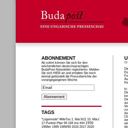
ABONNEMENT
U
Ab sofort können Sie sich für den
13.
wöchentlichen deutschsprachigen
Di
BudaPost-Newsletter registrieren. Melden
Eu
Sie sich HIER an und erhalten Sie noch
Fu
einmal gebündelt die Presseberichte der
Äu
vorangegangenen Woche.
Ko
In
Di
ke
Da
au
Vo
zu
TAGS
äu
(
S
"Lügenrede"
#MeToo
1. Mai
9/11
15. März
we
1956
17-Punkte-Plan
99
168 óra
444
ei
1968er
1989
1989/90
2016
2017
2020
de