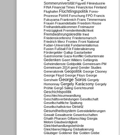
Sommeruniversität
Figyelő
Filmindustrie
FINA
Financial Times
Finanzkrise
Finnland
Flüchtlingspolitik
Flughafen
Forex-
Forint
Prozesse
Forschung
FPÖ
Francis
Fukuyama
Frankreich
Frans Timmermans
Frauen
Frauendebatte
Freedom House
Freihandelsabkommen
Freimaurer
Freizügigkeit
Fremdenfeindlichkeit
Fremdwährungskredite
fried
Friedenskonferenz
Friedensmarsch
Friedrich Merz
Frontex
Front National
Fudan-Universität
Fundamentalismus
Fusion
Fußball
Fót
Föderalisierung
Fördergelder
Gallup
Gastarbeiter
Gastronomie
Gaza-Konflikt
Geburtenrate
Gedenken
Geert Wilders
Gefängnis
Geheimdienste
Geldpolitik
Gemeinsam-PM
Gemeinsam 2014
gend
Gender Studies
Geopolitik
Generalstreik
George Clooney
George Floyd
George Floys
George
George Soros
Gershwin
Gergely
Gergely Karácsony
Homonnay
Gergely
Pröhle
Gergő Sáling
Gerichtsurteil
Geschichtspolitik
Geschlechtsumwandlung
Geschäftsverbindungen
Gesellschaft
Gesellschaftliche Spaltung
Gesetz
Gesellschaftskrise
Gesundheitssystem
Getreidelieferungen
Gewalt
Gewaltserie
Gewerkschaften
Ghaith Pharaon
Giftanschlag
Giorgia
Meloni
Glaubwürdigkeit
Gleichbehandlungsbehörde
Gleichberechtigung
Globalisierung
Gläubiger
Goldener Bär
Golden Globe