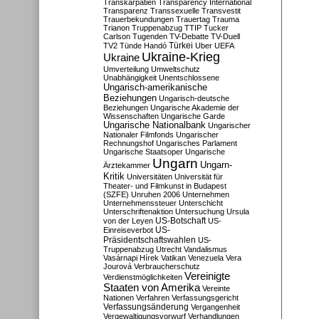
Transkarpatien
Transparency International
Transparenz
Transsexuelle
Transvestit
Trauerbekundungen
Trauertag
Trauma
Trianon
Truppenabzug
TTIP
Tucker
Carlson
Tugenden
TV-Debatte
TV-Duell
Türkei
TV2
Tünde Handó
Uber
UEFA
Ukraine-Krieg
Ukraine
Umverteilung
Umweltschutz
Unabhängigkeit
Unentschlossene
Ungarisch-amerikanische
Beziehungen
Ungarisch-deutsche
Beziehungen
Ungarische Akademie der
Wissenschaften
Ungarische Garde
Ungarische Nationalbank
Ungarischer
Nationaler Filmfonds
Ungarischer
Rechnungshof
Ungarisches Parlament
Ungarische Staatsoper
Ungarische
Ungarn
Ungarn-
Ärztekammer
Kritik
Universitäten
Universität für
Theater- und Filmkunst in Budapest
(SZFE)
Unruhen 2006
Unternehmen
Unternehmenssteuer
Unterschicht
Unterschriftenaktion
Untersuchung
Ursula
US-Botschaft
von der Leyen
US-
US-
Einreiseverbot
Präsidentschaftswahlen
US-
Truppenabzug
Utrecht
Vandalismus
Vasárnapi Hírek
Vatikan
Venezuela
Vera
Jourová
Verbraucherschutz
Vereinigte
Verdienstmöglichkeiten
Staaten von Amerika
Vereinte
Nationen
Verfahren
Verfassungsgericht
Verfassungsänderung
Vergangenheit
Vergewaltigungsvorwurf
Verhandlungen