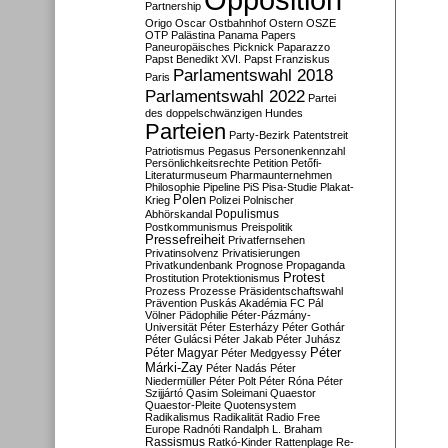
Partnership
Origo
Oscar
Ostbahnhof
Ostern
OSZE
OTP
Palästina
Panama Papers
Paneuropäisches Picknick
Paparazzo
Papst Benedikt XVI.
Papst Franziskus
Parlamentswahl 2018
Paris
Parlamentswahl 2022
Partei
des doppelschwänzigen Hundes
Parteien
Party-Bezirk
Patentstreit
Patriotismus
Pegasus
Personenkennzahl
Persönlichkeitsrechte
Petition
Petőfi-
Literaturmuseum
Pharmaunternehmen
Philosophie
Pipeline
PiS
Pisa-Studie
Plakat-
Polen
Krieg
Polizei
Polnischer
Populismus
Abhörskandal
Postkommunismus
Preispolitik
Pressefreiheit
Privatfernsehen
Privatinsolvenz
Privatisierungen
Privatkundenbank
Prognose
Propaganda
Protest
Prostitution
Protektionismus
Prozess
Prozesse
Präsidentschaftswahl
Prävention
Puskás Akadémia FC
Pál
Völner
Pädophilie
Péter-Pázmány-
Universität
Péter Esterházy
Péter Gothár
Péter Gulácsi
Péter Jakab
Péter Juhász
Péter
Péter Magyar
Péter Medgyessy
Márki-Zay
Péter Nadás
Péter
Niedermüller
Péter Polt
Péter Róna
Péter
Szijjártó
Qasim Soleimani
Quaestor
Quaestor-Pleite
Quotensystem
Radikalismus
Radikalität
Radio Free
Europe
Radnóti
Randalph L. Braham
Rassismus
Ratkó-Kinder
Rattenplage
Re-