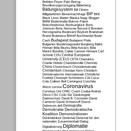
Bethlen-Peyer-Pakt
Betrug
Bevölkerungsrückgang
Bilderberg
Bildungssystem
Bill Clinton
BIP
Billigdarlehen
Binnennachfrage
BKK
Black Lives Matter
Blanka Nagy
Blogger
BMW
Bodenmafia
Bokros-Paket
Bolschewismus
Bootsunglück
Boris
Johnson
Boris Nemzow
Borsod 6
Bosnien-
Herzegowina
Boulevard
Boykott
Braindrain
Brexit
Brand
Bratislava
Buchhandel
Buda-
Budapest
Cash
Budapest Pride
Bulgarien
Bundestagswahl
Burgberg
Bálint
Hóman
Béla Biszku
Béla Kovács
Béla
Markó
Bündnis
Calais
Cannon Hinnant
Carl
Central European
Schmitt
CDU
University (CEU)
CETA
Chanukka
Charlie Hebdo
Charlottesville
Chemnitz
China
Christchurch
Christdemokratie
Christentum
Christian Kern
Christlich-
Demokratische Internationale
Christliche
Freiheit
Christoph Schönborn
CIA
Coca-
Cola
Colleen Bell
Comingout
Conchita
Coronavirus
Wurst
corona
Corvinus-Uni
CPAC
Crash
Csaba András
Dézsi
CSU
Csíki Sör
Dankesgeld
Datenschutz
David B. Cornstein
David
Cameron
David Schwezoff
Davos
Demografie
Debrecen
defi
Demokratie
Demokratische
Koalition
Demonstrationen
Denkfabriken
Denkmal
Denkmal für den
nationalen Zusammenhalt
Dialog
Diplomatie
Digitalisierung