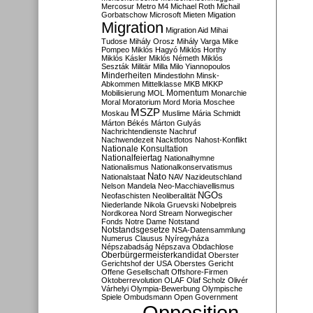
Mercosur
Metro M4
Michael Roth
Michail
Gorbatschow
Microsoft
Mieten
Migation
Migration
Migration Aid
Mihai
Tudose
Mihály Orosz
Mihály Varga
Mike
Pompeo
Miklós Hagyó
Miklós Horthy
Miklós Kásler
Miklós Németh
Miklós
Seszták
Militär
Milla
Milo Yiannopoulos
Minderheiten
Mindestlohn
Minsk-
Abkommen
Mittelklasse
MKB
MKKP
Momentum
Mobilisierung
MOL
Monarchie
Moral
Moratorium
Mord
Moria
Moschee
MSZP
Moskau
Muslime
Mária Schmidt
Márton Békés
Márton Gulyás
Nachrichtendienste
Nachruf
Nachwendezeit
Nacktfotos
Nahost-Konflikt
Nationale Konsultation
Nationalfeiertag
Nationalhymne
Nationalismus
Nationalkonservatismus
Nato
Nationalstaat
NAV
Nazideutschland
Nelson Mandela
Neo-Macchiavellismus
NGOs
Neofaschisten
Neoliberalität
Niederlande
Nikola Gruevski
Nobelpreis
Nordkorea
Nord Stream
Norwegischer
Fonds
Notre Dame
Notstand
Notstandsgesetze
NSA-Datensammlung
Numerus Clausus
Nyíregyháza
Népszabadság
Népszava
Obdachlose
Oberbürgermeisterkandidat
Oberster
Gerichtshof der USA
Oberstes Gericht
Offene Gesellschaft
Offshore-Firmen
Oktoberrevolution
OLAF
Olaf Scholz
Olivér
Várhelyi
Olympia-Bewerbung
Olympische
Spiele
Ombudsmann
Open Government
Opposition