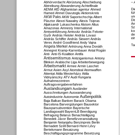
Abhörverdacht
Abrüstung
Abschiebung
– 
Abtreibung
Abwanderung
Achtelfinale
Di
AENM
AfD
Afghanistan
agentur
Ahmed
fü
Hamed
Ahmet Davutoglu
Aktionskreis
un
AKW Paks
AKW Saporischschja
Albert
Di
Pásztor
Alexei Nawalny
Alexis Tsipras
An
Aljaksandr Lukaschenka
Alstom
Altus
Sz
Amazonas
Amnesty International
ko
Amtseinführung
Amtssitz
András Fekete-
de
Győr
András Heisler
András Lovasi
ei
András Schiffer
András Siewert
András
Veres
André Goodfriend
Andy Vajna
Ta
Angela Merkel
Anhörung
Anna Donáth
Annegret Kramp-Karrenbauer
Antal Rogán
Anti-
Anti-IS-Koalition
Antifa
Antisemitismus
Antiziganismus
Antony
Blinken
Arabische Liga
Arbeiterbewegung
Arbeitsmarkt
Armee
Armin Laschet
Armut
Asien
Asyl
Atomdeal
Atomwaffen
Attentat
Attila Mesterházy
Attila
Vidnyánszky
ATV
Audi Hungaria
Aufnahmezentren
Auftragsvergabeverfahren
Auslandsungarn
Ausländer
Ausschreitungen
Auswanderung
Außenpolitik
Autoindustrie
Autonomie
Baja
Balkan
Banken
Barack Obama
Barcelona
Barvergütungen
Bausektor
Bausparsubvention
Bayerische
Landtagswahl
BayernLB
Beerdigung
Befragung
Belarus
Benachteiligung
Benedek Jávor
Benefizveranstaltung
Benjamin Netanjahu
Benzinpreis
Berlin
Bernadett Széll
Bernard-Henri Lévy
Bertelsmann
Besatzung
Beschäftigungsprogramme
Besetzung