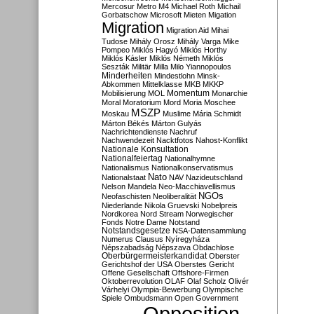
Mercosur
Metro M4
Michael Roth
Michail
Gorbatschow
Microsoft
Mieten
Migation
Migration
Migration Aid
Mihai
Tudose
Mihály Orosz
Mihály Varga
Mike
Pompeo
Miklós Hagyó
Miklós Horthy
Miklós Kásler
Miklós Németh
Miklós
Seszták
Militär
Milla
Milo Yiannopoulos
Minderheiten
Mindestlohn
Minsk-
Abkommen
Mittelklasse
MKB
MKKP
Momentum
Mobilisierung
MOL
Monarchie
Moral
Moratorium
Mord
Moria
Moschee
MSZP
Moskau
Muslime
Mária Schmidt
Márton Békés
Márton Gulyás
Nachrichtendienste
Nachruf
Nachwendezeit
Nacktfotos
Nahost-Konflikt
Nationale Konsultation
Nationalfeiertag
Nationalhymne
Nationalismus
Nationalkonservatismus
Nato
Nationalstaat
NAV
Nazideutschland
Nelson Mandela
Neo-Macchiavellismus
NGOs
Neofaschisten
Neoliberalität
Niederlande
Nikola Gruevski
Nobelpreis
Nordkorea
Nord Stream
Norwegischer
Fonds
Notre Dame
Notstand
Notstandsgesetze
NSA-Datensammlung
Numerus Clausus
Nyíregyháza
Népszabadság
Népszava
Obdachlose
Oberbürgermeisterkandidat
Oberster
Gerichtshof der USA
Oberstes Gericht
Offene Gesellschaft
Offshore-Firmen
Oktoberrevolution
OLAF
Olaf Scholz
Olivér
Várhelyi
Olympia-Bewerbung
Olympische
Spiele
Ombudsmann
Open Government
Opposition