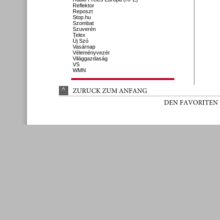
Reflektor
Reposzt
Stop.hu
Szombat
Szuverén
Telex
Új Szó
Vasárnap
Véleményvezér
Világgazdaság
VS
WMN
^
ZURÜ
CK 
ZUM 
ANFANG
DEN 
FAVORITEN 