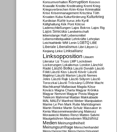
Korruption
Konsumverhalten
Kosovo
Krawalle
Kredite
Kreditrating
Kreml
Krieg
Kriegsverbrechen
Krim-Krise
Kriminalität
Krise
Krisenmanagement
Krisztina Tóth
Kulturkrieg
Kroatien
Kuba
Kulturförderung
Kurdistan
Kurie
kuruc.info
Kyrill
Käfighaltung
Kék Pont
Kötcse
Ladenschließungen
Lajos Bokros
Lajos Rig
Lajos Simicska
Landwirtschaft
lebenslange Haft
Lebensmittel
Lebensmittelqualität
Lehrkräfte
Lehrplan
LGBTQ
Leichtathletik-WM
Lenin
LIBE
Liberale
Liberalismus
Libri
Libyen
Li
Linksallianz
Keqiang
Linke
Linksopposition
Litauen
Literatur
Liz Truss
LMP
Lockdown
Lockerungen
Lokalismus
London
Lánchíd
Rádió
László Botka
László Donáth
László
Földi
László Kiss
László Kövér
László
Majtényi
László Marton
László Nemes
Jeles
László Rajk
László Sólyom
László
Löhne
Toroczkai
László Trócsányi
Macht
Machtkampf
Mafiastaat
Magda Kósa-
Kovács
Magna Charta
Magyar Krónika
Magyar Nemzet
Magyar Posta
Magyar
Telekom
Mahnmal
Maidan
Makkabiade
MAL
MALÉV
Manfred Weber
Manipulation
Marine Le Pen
Mark Rutte
Marktdogmen
Martin Reinke
Martin Schulz
Massaker in
Kenia
Masseneinwanderung
Mateusz
Morawiecki
Matteo Renzi
Matteo Salvini
Mautgebühren
Mazedonien
Mazsihisz
Medien
Meinungsfreiheit
Meinungsumfrage
Menschenhandel
Menschenrechte
Menschenschmuggel