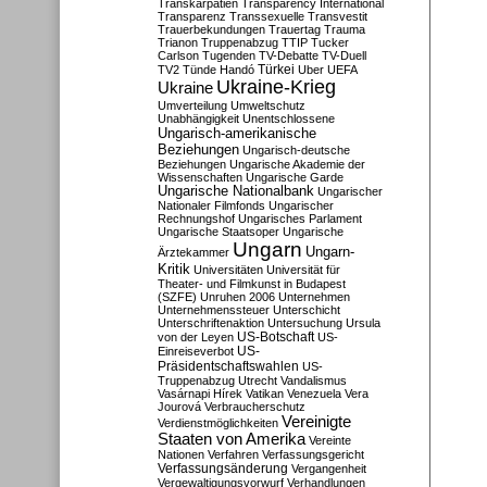
Transkarpatien
Transparency International
Transparenz
Transsexuelle
Transvestit
Trauerbekundungen
Trauertag
Trauma
Trianon
Truppenabzug
TTIP
Tucker
Carlson
Tugenden
TV-Debatte
TV-Duell
Türkei
TV2
Tünde Handó
Uber
UEFA
Ukraine-Krieg
Ukraine
Umverteilung
Umweltschutz
Unabhängigkeit
Unentschlossene
Ungarisch-amerikanische
Beziehungen
Ungarisch-deutsche
Beziehungen
Ungarische Akademie der
Wissenschaften
Ungarische Garde
Ungarische Nationalbank
Ungarischer
Nationaler Filmfonds
Ungarischer
Rechnungshof
Ungarisches Parlament
Ungarische Staatsoper
Ungarische
Ungarn
Ungarn-
Ärztekammer
Kritik
Universitäten
Universität für
Theater- und Filmkunst in Budapest
(SZFE)
Unruhen 2006
Unternehmen
Unternehmenssteuer
Unterschicht
Unterschriftenaktion
Untersuchung
Ursula
US-Botschaft
von der Leyen
US-
US-
Einreiseverbot
Präsidentschaftswahlen
US-
Truppenabzug
Utrecht
Vandalismus
Vasárnapi Hírek
Vatikan
Venezuela
Vera
Jourová
Verbraucherschutz
Vereinigte
Verdienstmöglichkeiten
Staaten von Amerika
Vereinte
Nationen
Verfahren
Verfassungsgericht
Verfassungsänderung
Vergangenheit
Vergewaltigungsvorwurf
Verhandlungen