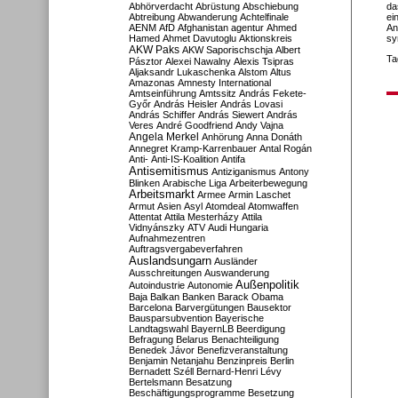
Abhörverdacht
Abrüstung
Abschiebung
da
Abtreibung
Abwanderung
Achtelfinale
ei
AENM
AfD
Afghanistan
agentur
Ahmed
An
Hamed
Ahmet Davutoglu
Aktionskreis
sy
AKW Paks
AKW Saporischschja
Albert
Ta
Pásztor
Alexei Nawalny
Alexis Tsipras
Aljaksandr Lukaschenka
Alstom
Altus
Amazonas
Amnesty International
Amtseinführung
Amtssitz
András Fekete-
Győr
András Heisler
András Lovasi
András Schiffer
András Siewert
András
Veres
André Goodfriend
Andy Vajna
Angela Merkel
Anhörung
Anna Donáth
Annegret Kramp-Karrenbauer
Antal Rogán
Anti-
Anti-IS-Koalition
Antifa
Antisemitismus
Antiziganismus
Antony
Blinken
Arabische Liga
Arbeiterbewegung
Arbeitsmarkt
Armee
Armin Laschet
Armut
Asien
Asyl
Atomdeal
Atomwaffen
Attentat
Attila Mesterházy
Attila
Vidnyánszky
ATV
Audi Hungaria
Aufnahmezentren
Auftragsvergabeverfahren
Auslandsungarn
Ausländer
Ausschreitungen
Auswanderung
Außenpolitik
Autoindustrie
Autonomie
Baja
Balkan
Banken
Barack Obama
Barcelona
Barvergütungen
Bausektor
Bausparsubvention
Bayerische
Landtagswahl
BayernLB
Beerdigung
Befragung
Belarus
Benachteiligung
Benedek Jávor
Benefizveranstaltung
Benjamin Netanjahu
Benzinpreis
Berlin
Bernadett Széll
Bernard-Henri Lévy
Bertelsmann
Besatzung
Beschäftigungsprogramme
Besetzung