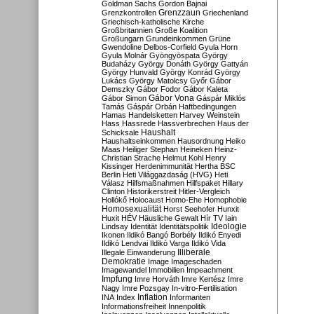
Goldman Sachs
Gordon Bajnai
Grenzzaun
Grenzkontrollen
Griechenland
Griechisch-katholische Kirche
Großbritannien
Große Koalition
Großungarn
Grundeinkommen
Grüne
Gwendoline Delbos-Corfield
Gyula Horn
Gyula Molnár
Gyöngyöspata
György
Budaházy
György Donáth
György Gattyán
György Hunvald
György Konrád
György
Lukács
György Matolcsy
Győr
Gábor
Demszky
Gábor Fodor
Gábor Kaleta
Gábor Vona
Gábor Simon
Gáspár Miklós
Tamás
Gáspár Orbán
Haftbedingungen
Hamas
Handelsketten
Harvey Weinstein
Hass
Hassrede
Hassverbrechen
Haus der
Haushalt
Schicksale
Haushaltseinkommen
Hausordnung
Heiko
Maas
Heiliger Stephan
Heineken
Heinz-
Christian Strache
Helmut Kohl
Henry
Kissinger
Herdenimmunität
Hertha BSC
Berlin
Heti Világgazdaság (HVG)
Heti
Válasz
Hilfsmaßnahmen
Hilfspaket
Hillary
Clinton
Historikerstreit
Hitler-Vergleich
Hollókő
Holocaust
Homo-Ehe
Homophobie
Homosexualität
Horst Seehofer
Hunxit
Huxit
HÉV
Häusliche Gewalt
Hír TV
Iain
Lindsay
Identität
Identitätspolitik
Ideologie
Ikonen
Ildikó Bangó Borbély
Ildikó Enyedi
Ildikó Lendvai
Ildikó Varga
Ildikó Vida
Illiberale
Illegale Einwanderung
Demokratie
Image
Imageschaden
Imagewandel
Immobilien
Impeachment
Impfung
Imre Horváth
Imre Kertész
Imre
Nagy
Imre Pozsgay
In-vitro-Fertilisation
Inflation
INA
Index
Informanten
Informationsfreiheit
Innenpolitik