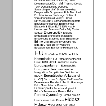
Direktmandat
Diskriminierung
Diäten
Donald Trump
Dokumentation
Donald
Tusk
Donau
Doping
Doppelte
Staatsbürgerschaft
Dritter Weltkrieg
Drogenpolitik
Drogentestpflicht
Dschihad
Dschihadismus
Dschungel
Dublin-III-
Verordnung
Dávid Vitézy
E-Card
Einwanderung
Einwanderungsdebatte
Einwanderungspolitik
Einzelhandel
Elisabeth II.
Eliten
ELTE
Előd Novák
Emmanuel Macron
Endre Ady
Endre
Energiepolitik
Ságvári
England
Entradikalisierung
Entschädigung
Entwicklung
Erasmus
Erbil
Ergebnisse
Erinnerung
Erklärung von Alba Iulia
ERSTE Group
Erster Weltkrieg
Establishment
Ethnische Homogenität
EU
EU-
EU-Gelder
EU-Gipfel
Kommission
EU-Ratspräsidentschaft
Euro
EURO 2020
Eurobonds
Europa
Europaparlament
Europapolitik
Europawahlen
Europäische
Integration
Europäischer Gerichtshof
Europäische Volkspartei
(EuGH)
(EVP)
Eurozone
Ex-Agent
Ex-Porno-Star
Extremismus
Facebook
Fachkräftemangel
Fake News
falsche Beweise
Familienpolitik
Federica Mogherini
Felcsút
Feminismus
Ferenc Falus
Ferenc Gyurcsány
Ferenc Krausz
Fidesz
Ferencváros
Fidel Castro
Fidesz-Regierung
Fidesz-