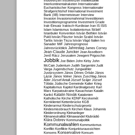
Inslovenzen
Insolvenzen
Intellektuelle
Interkontinentalraketen
Internationaler
Eucharistischer Kongress
Internationaler
Strafgerichtshof
International Investment
Bank (IIB)
Internetsteuer
Interview
Invasion
Invasionsmahnmal
Investitionen
Investitionsprogramme
Investment Grade
Irak-Einsatz
Irakisch-Kurdistan
Iran
IS
ISIS
Israel
Islam
Islamismus
Isolationismus
Istanbuler Konvention
István Bethlen
István
Pukli
István Pásztor
István Szabó
István
Tarlós
István Tisza
István Vágó
Italien
Ivo
Sanader
IWF
Jahresprognose
Jahrestag
Jahresrückblick
James Corney
Jean-Claude Juncker
Jean Asselborn
Jenő Rácz
Jerusalem
Jewgeni Prigoschin
Jobbik
Joe Biden
John Kirby
John
McCain
Judentum
Judith Sargentini
Judit
Varga
Jugendschutz
Jungwähler
Justizsystem
János Dénes Orbán
János
Lázár
János Volner
János Zuschlag
János
Áder
József Antall
József Szájer
József
Tóbiás
Jüdische Gemeinde
Kalter Krieg
Kapitalismus
Kapitol
Kardinalgesetz
Karl
Marx
Karpatoukraine
Kasachstan
Katalin
Katalin Novák
Karikó
Katalonien
Katholische Kirche
KDNP
Kecskemét
Kernklientel
Kettenbrücke
KGB
Kinderarmut
Kinderschutzgesetz
Kindesmissbrauch
Kirchen
Klaus Johannis
Kleiderordnung
Kleinanleger
Klimaneutralität
Klimawandel
Klubrádió
Klára Dobrev
Kommunalpolitik
Kommunalwahlen
Kommunismus
Konflikt
Konflikte
Konjunkturaussichten
Konservative
Konsens
Konsum