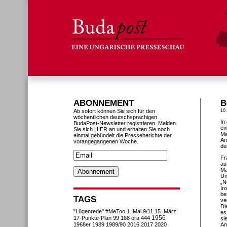
ABONNEMENT
B
Ab sofort können Sie sich für den
10
wöchentlichen deutschsprachigen
In
BudaPost-Newsletter registrieren. Melden
ei
Sie sich HIER an und erhalten Sie noch
Mi
einmal gebündelt die Presseberichte der
An
vorangegangenen Woche.
de
Fr
au
Ma
Un
„N
Ir
be
TAGS
ve
Di
"Lügenrede"
#MeToo
1. Mai
9/11
15. März
es
1956
17-Punkte-Plan
99
168 óra
444
si
1968er
1989
1989/90
2016
2017
2020
Am