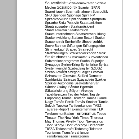
Souveränität
Sozialdemokraten
Soziale
Sozialpolitik
Medien
Spanien
SPAR
Spareinlagen
Sparmaßnahmen
Sparpolitik
SPD
Spenden
Spionage
Spirit FM
Spitzelvorwürfe
Spitzenämter
Sportpolitik
Sprache
Srđa Popović
Staatsanleihen
Staatsausgaben
Staatspräsident
Staatssekretär
Staatsstreich
Staatsunternehmen
Staatsverschuldung
Stadtentwicklung
Stafano Bottoni
Station
Steuerpolitik
Statuenstreit
Sterbehilfe
Steve Bannon
Stiftungen
Stiftungsgelder
Stimmenkauf
Strabag
Strafrecht
Strafzahlungen
Straßenblockaden
Streik
Strukturfonds
Subsidiarität
Subventionen
Subventionsprogramm
Suchoi Superjet
Synagoge
Syrien-Krieg
Syrienkrise
Syriza
Systemwandel
Szabadság tér
SZDSZ
Szebb Jövőért
Szeged
Sziget-Festival
Szilveszter Ókovács
Szilárd Demeter
Szolidaritás
Szárszó
Századvég
Székler
Székler-Autonomie
Székésféhervár
Sándor Csányi
Sándor Egervári
Säkularisierung
Sólyom Airways
Tabaklizenzen
Tag der Arbeit
Tag der
Empörung
Tamás Deutsch
Tamás Gaudi-
Nagy
Tamás Portik
Tamás Sneider
Tamás
Sulyok
Tapolca
Tarifsenkungen
TASZ
Tavares-Report
Taxiunternehmen
TEK
Terrorismus
Telekommunikation
Tesco
Theater
The New York Times
Theresa
May
Thomas Piketty
Tibor Navracsics
Tibor Szanyi
Tibor Várkonyi
Tierschutz
TISZA
Todesstrafe
Todestag
Toleranz
Tourismus
Transferzahlungen
Transformation
Transitzonen