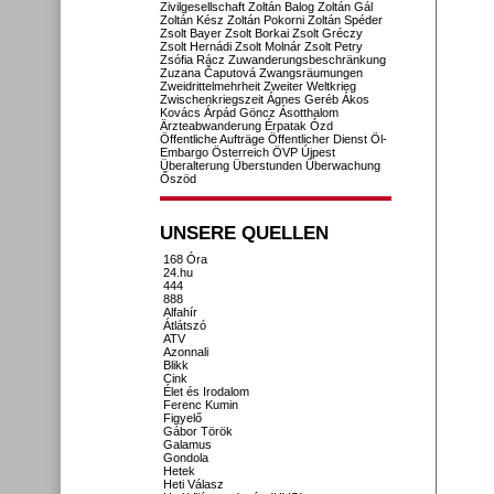
Zivilgesellschaft
Zoltán Balog
Zoltán Gál
Zoltán Kész
Zoltán Pokorni
Zoltán Spéder
Zsolt Bayer
Zsolt Borkai
Zsolt Gréczy
Zsolt Hernádi
Zsolt Molnár
Zsolt Petry
Zsófia Rácz
Zuwanderungsbeschränkung
Zuzana Čaputová
Zwangsräumungen
Zweidrittelmehrheit
Zweiter Weltkrieg
Zwischenkriegszeit
Ágnes Geréb
Ákos
Kovács
Árpád Göncz
Ásotthalom
Ärzteabwanderung
Érpatak
Ózd
Öffentliche Aufträge
Öffentlicher Dienst
Öl-
Embargo
Österreich
ÖVP
Újpest
Überalterung
Überstunden
Überwachung
Őszöd
UNSERE QUELLEN
168 Óra
24.hu
444
888
Alfahír
Átlátszó
ATV
Azonnali
Blikk
Cink
Élet és Irodalom
Ferenc Kumin
Figyelő
Gábor Török
Galamus
Gondola
Hetek
Heti Válasz