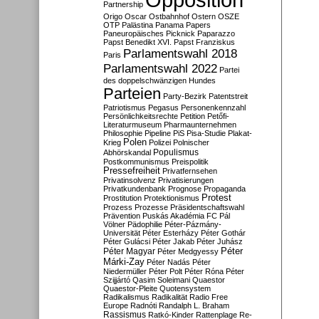
Partnership
Origo
Oscar
Ostbahnhof
Ostern
OSZE
OTP
Palästina
Panama Papers
Paneuropäisches Picknick
Paparazzo
Papst Benedikt XVI.
Papst Franziskus
Parlamentswahl 2018
Paris
Parlamentswahl 2022
Partei
des doppelschwänzigen Hundes
Parteien
Party-Bezirk
Patentstreit
Patriotismus
Pegasus
Personenkennzahl
Persönlichkeitsrechte
Petition
Petőfi-
Literaturmuseum
Pharmaunternehmen
Philosophie
Pipeline
PiS
Pisa-Studie
Plakat-
Polen
Krieg
Polizei
Polnischer
Populismus
Abhörskandal
Postkommunismus
Preispolitik
Pressefreiheit
Privatfernsehen
Privatinsolvenz
Privatisierungen
Privatkundenbank
Prognose
Propaganda
Protest
Prostitution
Protektionismus
Prozess
Prozesse
Präsidentschaftswahl
Prävention
Puskás Akadémia FC
Pál
Völner
Pädophilie
Péter-Pázmány-
Universität
Péter Esterházy
Péter Gothár
Péter Gulácsi
Péter Jakab
Péter Juhász
Péter
Péter Magyar
Péter Medgyessy
Márki-Zay
Péter Nadás
Péter
Niedermüller
Péter Polt
Péter Róna
Péter
Szijjártó
Qasim Soleimani
Quaestor
Quaestor-Pleite
Quotensystem
Radikalismus
Radikalität
Radio Free
Europe
Radnóti
Randalph L. Braham
Rassismus
Ratkó-Kinder
Rattenplage
Re-