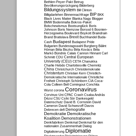
Bethlen-Peyer-Pakt
Betrug
Bevölkerungsrückgang
Bilderberg
Bildungssystem
Bill Clinton
BIP
Billigdarlehen
Binnennachfrage
BKK
Black Lives Matter
Blanka Nagy
Blogger
BMW
Bodenmafia
Bokros-Paket
Bolschewismus
Bootsunglück
Boris
Johnson
Boris Nemzow
Borsod 6
Bosnien-
Herzegowina
Boulevard
Boykott
Braindrain
Brexit
Brand
Bratislava
Buchhandel
Buda-
Budapest
Cash
Budapest Pride
Bulgarien
Bundestagswahl
Burgberg
Bálint
Hóman
Béla Biszku
Béla Kovács
Béla
Markó
Bündnis
Calais
Cannon Hinnant
Carl
Central European
Schmitt
CDU
University (CEU)
CETA
Chanukka
Charlie Hebdo
Charlottesville
Chemnitz
China
Christchurch
Christdemokratie
Christentum
Christian Kern
Christlich-
Demokratische Internationale
Christliche
Freiheit
Christoph Schönborn
CIA
Coca-
Cola
Colleen Bell
Comingout
Conchita
Coronavirus
Wurst
corona
Corvinus-Uni
CPAC
Crash
Csaba András
Dézsi
CSU
Csíki Sör
Dankesgeld
Datenschutz
David B. Cornstein
David
Cameron
David Schwezoff
Davos
Demografie
Debrecen
defi
Demokratie
Demokratische
Koalition
Demonstrationen
Denkfabriken
Denkmal
Denkmal für den
nationalen Zusammenhalt
Dialog
Diplomatie
Digitalisierung