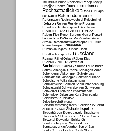
Industrialisierung
Realpolitik
Recep Tayyip
Rechtsextremismus
Erdoğan
Rechte
Rechtsstaatlichkeit
Rede zur Lage
Referendum
der Nation
Reform
Reformation
Regimewechsel
Reisefreiheit
Religion
Renten
Residenz-Programm
Resolution
Rettungspaket
Revolution
Revolution 1848
Rezession
RMDSZ
Roma
Robert Fico
Roger Scruton
Ronald
Lauder
Ron DeSantis
Ron Werber
Rote
Armee
Rotschlammkatastrophe
RTL Klub
Ruinenkneipen
Rumänien
Rumänienungarn
Runder Tisch
Russland
Rundtischgespräche
Ryanair
Ráhel Orbán
Róbert Kiss
Rückblick 2015
Rücktritt
S&P
Sanktionen
Sarkozy
Sarolta Laura Baritz
Satire
Schengen-Grenze
Schengen-Zone
Schengener Abkommen
Schiefergas
Schlacht am Donbogen
Schmalspurbahn
Schottische Volksabstimmung
Schuldenkrise
Schulen
Schulumbenennung
Schwarzgeld
Schwarzkonten
Schweden
Schweizer Franken
Schwimmsport
Scientology
Sebastian Kurz
Segregation
Seidenstraße-Initiative
Selbstbeschränkung
Selbstbestimmungsrecht
Serbien
Sexualität
Sicherheitspolitik
Sexuelle Gewalt
Siebenbürgen
Siegesparade
Sinopharm
Skinheads
Sklavengesetz
Slomó Köves
Slowakei
Slowenien
Solidarität
Sonderbefugnisse
Sondersteuer
Sonntagsverkaufsverbot
Son of Saul
South-Stream-Pipeline
South Stream