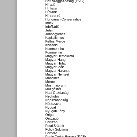
Heti Világgazdaság (HVG)
Híradó
Hírhatár
HírKlikk
Hírszerző
Hungarian Conservative
Index
InfoRádió
Jelen
Jobbegyenes
Kapitalizmus
Kettős Mérce
Kisalföld
Komment.hu
Kommentár
Magyar Demokrata
Magyar Hang
Magyar Hírlap
Magyar Idők
Magyar Narancs
Magyar Nemzet
Mandiner
Mérce
Mos maiorum
Mozgástér
Napi Gazdaság
Neokohn
Népszabadság
Népszava
Nyugat
Nyugati Fény
Origo
Országút
Partizán
Pesti Srácok
Policy Solutions
Portfolio
Radio Freies Europa (RFE)