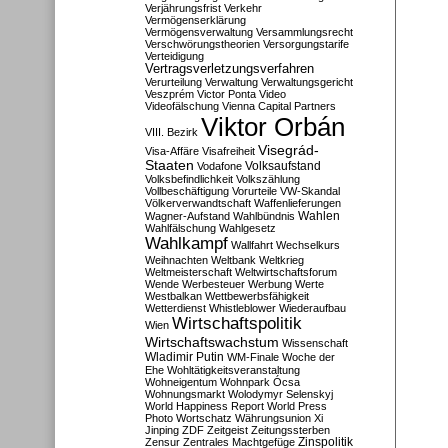
Verjährungsfrist
Verkehr
Vermögenserklärung
Vermögensverwaltung
Versammlungsrecht
Verschwörungstheorien
Versorgungstarife
Verteidigung
Vertragsverletzungsverfahren
Verurteilung
Verwaltung
Verwaltungsgericht
Veszprém
Victor Ponta
Video
Videofälschung
Vienna Capital Partners
Viktor Orbán
VIII. Bezirk
Visegrád-
Visa-Affäre
Visafreiheit
Staaten
Vodafone
Volksaufstand
Volksbefindlichkeit
Volkszählung
Vollbeschäftigung
Vorurteile
VW-Skandal
Völkerverwandtschaft
Waffenlieferungen
Wahlen
Wagner-Aufstand
Wahlbündnis
Wahlfälschung
Wahlgesetz
Wahlkampf
Wallfahrt
Wechselkurs
Weihnachten
Weltbank
Weltkrieg
Weltmeisterschaft
Weltwirtschaftsforum
Wende
Werbesteuer
Werbung
Werte
Westbalkan
Wettbewerbsfähigkeit
Wetterdienst
Whistleblower
Wiederaufbau
Wirtschaftspolitik
Wien
Wirtschaftswachstum
Wissenschaft
Wladimir Putin
WM-Finale
Woche der
Ehe
Wohltätigkeitsveranstaltung
Wohneigentum
Wohnpark Ócsa
Wohnungsmarkt
Wolodymyr Selenskyj
World Happiness Report
World Press
Photo
Wortschatz
Währungsunion
Xi
Jinping
ZDF
Zeitgeist
Zeitungssterben
Zensur
Zentrales Machtgefüge
Zinspolitik