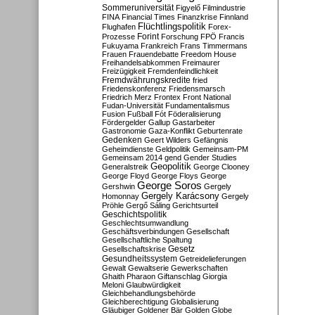
Sommeruniversität
Figyelő
Filmindustrie
FINA
Financial Times
Finanzkrise
Finnland
Flüchtlingspolitik
Flughafen
Forex-
Forint
Prozesse
Forschung
FPÖ
Francis
Fukuyama
Frankreich
Frans Timmermans
Frauen
Frauendebatte
Freedom House
Freihandelsabkommen
Freimaurer
Freizügigkeit
Fremdenfeindlichkeit
Fremdwährungskredite
fried
Friedenskonferenz
Friedensmarsch
Friedrich Merz
Frontex
Front National
Fudan-Universität
Fundamentalismus
Fusion
Fußball
Fót
Föderalisierung
Fördergelder
Gallup
Gastarbeiter
Gastronomie
Gaza-Konflikt
Geburtenrate
Gedenken
Geert Wilders
Gefängnis
Geheimdienste
Geldpolitik
Gemeinsam-PM
Gemeinsam 2014
gend
Gender Studies
Geopolitik
Generalstreik
George Clooney
George Floyd
George Floys
George
George Soros
Gershwin
Gergely
Gergely Karácsony
Homonnay
Gergely
Pröhle
Gergő Sáling
Gerichtsurteil
Geschichtspolitik
Geschlechtsumwandlung
Geschäftsverbindungen
Gesellschaft
Gesellschaftliche Spaltung
Gesetz
Gesellschaftskrise
Gesundheitssystem
Getreidelieferungen
Gewalt
Gewaltserie
Gewerkschaften
Ghaith Pharaon
Giftanschlag
Giorgia
Meloni
Glaubwürdigkeit
Gleichbehandlungsbehörde
Gleichberechtigung
Globalisierung
Gläubiger
Goldener Bär
Golden Globe