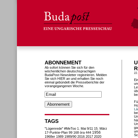
ABONNEMENT
U
Ab sofort können Sie sich für den
R
wöchentlichen deutschsprachigen
22
BudaPost-Newsletter registrieren. Melden
Sie sich HIER an und erhalten Sie noch
Ei
einmal gebündelt die Presseberichte der
un
vorangegangenen Woche.
Le
üb
be
Fü
Ho
Lá
be
Un
TAGS
hä
Un
ga
"Lügenrede"
#MeToo
1. Mai
9/11
15. März
un
1956
17-Punkte-Plan
99
168 óra
444
Sc
1968er
1989
1989/90
2016
2017
2020