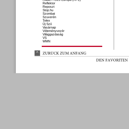
Reflektor
Reposzt
Stop.hu
Szombat
Szuverén
Telex
Új Szó
Vasárnap
Véleményvezér
Világgazdaság
VS
WMN
^
ZURÜ
CK 
ZUM 
ANFANG
DEN 
FAVORITEN 