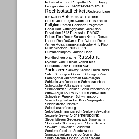
Industrialisierung
Realpolitik
Recep Tayyip
Rechtsextremismus
Erdoğan
Rechte
Rechtsstaatlichkeit
Rede zur Lage
Referendum
der Nation
Reform
Reformation
Regimewechsel
Reisefreiheit
Religion
Renten
Residenz-Programm
Resolution
Rettungspaket
Revolution
Revolution 1848
Rezession
RMDSZ
Roma
Robert Fico
Roger Scruton
Ronald
Lauder
Ron DeSantis
Ron Werber
Rote
Armee
Rotschlammkatastrophe
RTL Klub
Ruinenkneipen
Rumänien
Rumänienungarn
Runder Tisch
Russland
Rundtischgespräche
Ryanair
Ráhel Orbán
Róbert Kiss
Rückblick 2015
Rücktritt
S&P
Sanktionen
Sarkozy
Sarolta Laura Baritz
Satire
Schengen-Grenze
Schengen-Zone
Schengener Abkommen
Schiefergas
Schlacht am Donbogen
Schmalspurbahn
Schottische Volksabstimmung
Schuldenkrise
Schulen
Schulumbenennung
Schwarzgeld
Schwarzkonten
Schweden
Schweizer Franken
Schwimmsport
Scientology
Sebastian Kurz
Segregation
Seidenstraße-Initiative
Selbstbeschränkung
Selbstbestimmungsrecht
Serbien
Sexualität
Sicherheitspolitik
Sexuelle Gewalt
Siebenbürgen
Siegesparade
Sinopharm
Skinheads
Sklavengesetz
Slomó Köves
Slowakei
Slowenien
Solidarität
Sonderbefugnisse
Sondersteuer
Sonntagsverkaufsverbot
Son of Saul
South-Stream-Pipeline
South Stream