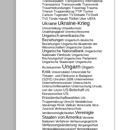
Transkarpatien
Transparency International
Transparenz
Transsexuelle
Transvestit
Trauerbekundungen
Trauertag
Trauma
Trianon
Truppenabzug
TTIP
Tucker
Carlson
Tugenden
TV-Debatte
TV-Duell
Türkei
TV2
Tünde Handó
Uber
UEFA
Ukraine-Krieg
Ukraine
Umverteilung
Umweltschutz
Unabhängigkeit
Unentschlossene
Ungarisch-amerikanische
Beziehungen
Ungarisch-deutsche
Beziehungen
Ungarische Akademie der
Wissenschaften
Ungarische Garde
Ungarische Nationalbank
Ungarischer
Nationaler Filmfonds
Ungarischer
Rechnungshof
Ungarisches Parlament
Ungarische Staatsoper
Ungarische
Ungarn
Ungarn-
Ärztekammer
Kritik
Universitäten
Universität für
Theater- und Filmkunst in Budapest
(SZFE)
Unruhen 2006
Unternehmen
Unternehmenssteuer
Unterschicht
Unterschriftenaktion
Untersuchung
Ursula
US-Botschaft
von der Leyen
US-
US-
Einreiseverbot
Präsidentschaftswahlen
US-
Truppenabzug
Utrecht
Vandalismus
Vasárnapi Hírek
Vatikan
Venezuela
Vera
Jourová
Verbraucherschutz
Vereinigte
Verdienstmöglichkeiten
Staaten von Amerika
Vereinte
Nationen
Verfahren
Verfassungsgericht
Verfassungsänderung
Vergangenheit
Vergewaltigungsvorwurf
Verhandlungen