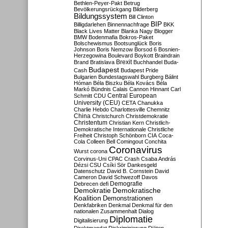
Bethlen-Peyer-Pakt
Betrug
Bevölkerungsrückgang
Bilderberg
Bildungssystem
Bill Clinton
BIP
Billigdarlehen
Binnennachfrage
BKK
Black Lives Matter
Blanka Nagy
Blogger
BMW
Bodenmafia
Bokros-Paket
Bolschewismus
Bootsunglück
Boris
Johnson
Boris Nemzow
Borsod 6
Bosnien-
Herzegowina
Boulevard
Boykott
Braindrain
Brexit
Brand
Bratislava
Buchhandel
Buda-
Budapest
Cash
Budapest Pride
Bulgarien
Bundestagswahl
Burgberg
Bálint
Hóman
Béla Biszku
Béla Kovács
Béla
Markó
Bündnis
Calais
Cannon Hinnant
Carl
Central European
Schmitt
CDU
University (CEU)
CETA
Chanukka
Charlie Hebdo
Charlottesville
Chemnitz
China
Christchurch
Christdemokratie
Christentum
Christian Kern
Christlich-
Demokratische Internationale
Christliche
Freiheit
Christoph Schönborn
CIA
Coca-
Cola
Colleen Bell
Comingout
Conchita
Coronavirus
Wurst
corona
Corvinus-Uni
CPAC
Crash
Csaba András
Dézsi
CSU
Csíki Sör
Dankesgeld
Datenschutz
David B. Cornstein
David
Cameron
David Schwezoff
Davos
Demografie
Debrecen
defi
Demokratie
Demokratische
Koalition
Demonstrationen
Denkfabriken
Denkmal
Denkmal für den
nationalen Zusammenhalt
Dialog
Diplomatie
Digitalisierung