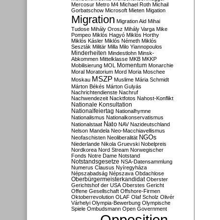
Mercosur
Metro M4
Michael Roth
Michail
Gorbatschow
Microsoft
Mieten
Migation
Migration
Migration Aid
Mihai
Tudose
Mihály Orosz
Mihály Varga
Mike
Pompeo
Miklós Hagyó
Miklós Horthy
Miklós Kásler
Miklós Németh
Miklós
Seszták
Militär
Milla
Milo Yiannopoulos
Minderheiten
Mindestlohn
Minsk-
Abkommen
Mittelklasse
MKB
MKKP
Momentum
Mobilisierung
MOL
Monarchie
Moral
Moratorium
Mord
Moria
Moschee
MSZP
Moskau
Muslime
Mária Schmidt
Márton Békés
Márton Gulyás
Nachrichtendienste
Nachruf
Nachwendezeit
Nacktfotos
Nahost-Konflikt
Nationale Konsultation
Nationalfeiertag
Nationalhymne
Nationalismus
Nationalkonservatismus
Nato
Nationalstaat
NAV
Nazideutschland
Nelson Mandela
Neo-Macchiavellismus
NGOs
Neofaschisten
Neoliberalität
Niederlande
Nikola Gruevski
Nobelpreis
Nordkorea
Nord Stream
Norwegischer
Fonds
Notre Dame
Notstand
Notstandsgesetze
NSA-Datensammlung
Numerus Clausus
Nyíregyháza
Népszabadság
Népszava
Obdachlose
Oberbürgermeisterkandidat
Oberster
Gerichtshof der USA
Oberstes Gericht
Offene Gesellschaft
Offshore-Firmen
Oktoberrevolution
OLAF
Olaf Scholz
Olivér
Várhelyi
Olympia-Bewerbung
Olympische
Spiele
Ombudsmann
Open Government
Opposition