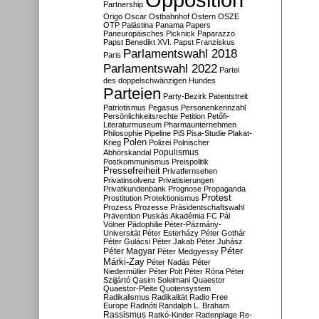
Partnership
Origo
Oscar
Ostbahnhof
Ostern
OSZE
OTP
Palästina
Panama Papers
Paneuropäisches Picknick
Paparazzo
Papst Benedikt XVI.
Papst Franziskus
Parlamentswahl 2018
Paris
Parlamentswahl 2022
Partei
des doppelschwänzigen Hundes
Parteien
Party-Bezirk
Patentstreit
Patriotismus
Pegasus
Personenkennzahl
Persönlichkeitsrechte
Petition
Petőfi-
Literaturmuseum
Pharmaunternehmen
Philosophie
Pipeline
PiS
Pisa-Studie
Plakat-
Polen
Krieg
Polizei
Polnischer
Populismus
Abhörskandal
Postkommunismus
Preispolitik
Pressefreiheit
Privatfernsehen
Privatinsolvenz
Privatisierungen
Privatkundenbank
Prognose
Propaganda
Protest
Prostitution
Protektionismus
Prozess
Prozesse
Präsidentschaftswahl
Prävention
Puskás Akadémia FC
Pál
Völner
Pädophilie
Péter-Pázmány-
Universität
Péter Esterházy
Péter Gothár
Péter Gulácsi
Péter Jakab
Péter Juhász
Péter
Péter Magyar
Péter Medgyessy
Márki-Zay
Péter Nadás
Péter
Niedermüller
Péter Polt
Péter Róna
Péter
Szijjártó
Qasim Soleimani
Quaestor
Quaestor-Pleite
Quotensystem
Radikalismus
Radikalität
Radio Free
Europe
Radnóti
Randalph L. Braham
Rassismus
Ratkó-Kinder
Rattenplage
Re-