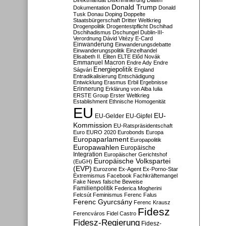
Direktmandat
Diskriminierung
Diäten
Donald Trump
Dokumentation
Donald
Tusk
Donau
Doping
Doppelte
Staatsbürgerschaft
Dritter Weltkrieg
Drogenpolitik
Drogentestpflicht
Dschihad
Dschihadismus
Dschungel
Dublin-III-
Verordnung
Dávid Vitézy
E-Card
Einwanderung
Einwanderungsdebatte
Einwanderungspolitik
Einzelhandel
Elisabeth II.
Eliten
ELTE
Előd Novák
Emmanuel Macron
Endre Ady
Endre
Energiepolitik
Ságvári
England
Entradikalisierung
Entschädigung
Entwicklung
Erasmus
Erbil
Ergebnisse
Erinnerung
Erklärung von Alba Iulia
ERSTE Group
Erster Weltkrieg
Establishment
Ethnische Homogenität
EU
EU-
EU-Gelder
EU-Gipfel
Kommission
EU-Ratspräsidentschaft
Euro
EURO 2020
Eurobonds
Europa
Europaparlament
Europapolitik
Europawahlen
Europäische
Integration
Europäischer Gerichtshof
Europäische Volkspartei
(EuGH)
(EVP)
Eurozone
Ex-Agent
Ex-Porno-Star
Extremismus
Facebook
Fachkräftemangel
Fake News
falsche Beweise
Familienpolitik
Federica Mogherini
Felcsút
Feminismus
Ferenc Falus
Ferenc Gyurcsány
Ferenc Krausz
Fidesz
Ferencváros
Fidel Castro
Fidesz-Regierung
Fidesz-