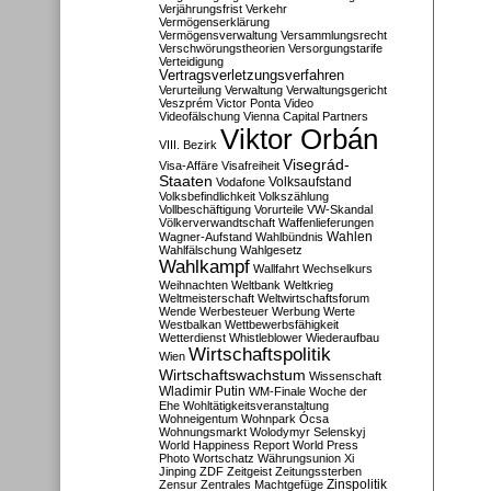
Verjährungsfrist
Verkehr
Vermögenserklärung
Vermögensverwaltung
Versammlungsrecht
Verschwörungstheorien
Versorgungstarife
Verteidigung
Vertragsverletzungsverfahren
Verurteilung
Verwaltung
Verwaltungsgericht
Veszprém
Victor Ponta
Video
Videofälschung
Vienna Capital Partners
Viktor Orbán
VIII. Bezirk
Visegrád-
Visa-Affäre
Visafreiheit
Staaten
Vodafone
Volksaufstand
Volksbefindlichkeit
Volkszählung
Vollbeschäftigung
Vorurteile
VW-Skandal
Völkerverwandtschaft
Waffenlieferungen
Wahlen
Wagner-Aufstand
Wahlbündnis
Wahlfälschung
Wahlgesetz
Wahlkampf
Wallfahrt
Wechselkurs
Weihnachten
Weltbank
Weltkrieg
Weltmeisterschaft
Weltwirtschaftsforum
Wende
Werbesteuer
Werbung
Werte
Westbalkan
Wettbewerbsfähigkeit
Wetterdienst
Whistleblower
Wiederaufbau
Wirtschaftspolitik
Wien
Wirtschaftswachstum
Wissenschaft
Wladimir Putin
WM-Finale
Woche der
Ehe
Wohltätigkeitsveranstaltung
Wohneigentum
Wohnpark Ócsa
Wohnungsmarkt
Wolodymyr Selenskyj
World Happiness Report
World Press
Photo
Wortschatz
Währungsunion
Xi
Jinping
ZDF
Zeitgeist
Zeitungssterben
Zensur
Zentrales Machtgefüge
Zinspolitik