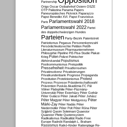
Partnership
Origo
Oscar
Ostbahnhof
Ostern
OSZE
OTP
Palästina
Panama Papers
Paneuropäisches Picknick
Paparazzo
Papst Benedikt XVI.
Papst Franziskus
Parlamentswahl 2018
Paris
Parlamentswahl 2022
Partei
des doppelschwänzigen Hundes
Parteien
Party-Bezirk
Patentstreit
Patriotismus
Pegasus
Personenkennzahl
Persönlichkeitsrechte
Petition
Petőfi-
Literaturmuseum
Pharmaunternehmen
Philosophie
Pipeline
PiS
Pisa-Studie
Plakat-
Polen
Krieg
Polizei
Polnischer
Populismus
Abhörskandal
Postkommunismus
Preispolitik
Pressefreiheit
Privatfernsehen
Privatinsolvenz
Privatisierungen
Privatkundenbank
Prognose
Propaganda
Protest
Prostitution
Protektionismus
Prozess
Prozesse
Präsidentschaftswahl
Prävention
Puskás Akadémia FC
Pál
Völner
Pädophilie
Péter-Pázmány-
Universität
Péter Esterházy
Péter Gothár
Péter Gulácsi
Péter Jakab
Péter Juhász
Péter
Péter Magyar
Péter Medgyessy
Márki-Zay
Péter Nadás
Péter
Niedermüller
Péter Polt
Péter Róna
Péter
Szijjártó
Qasim Soleimani
Quaestor
Quaestor-Pleite
Quotensystem
Radikalismus
Radikalität
Radio Free
Europe
Radnóti
Randalph L. Braham
Rassismus
Ratkó-Kinder
Rattenplage
Re-