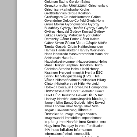
Goldman Sachs
Gordon Bajnai
Grenzzaun
Grenzkontrollen
Griechenland
Griechisch-katholische Kirche
Großbritannien
Große Koalition
Großungarn
Grundeinkommen
Grüne
Gwendoline Delbos-Corfield
Gyula Horn
Gyula Molnár
Gyöngyöspata
György
Budaházy
György Donáth
György Gattyán
György Hunvald
György Konrád
György
Lukács
György Matolcsy
Győr
Gábor
Demszky
Gábor Fodor
Gábor Kaleta
Gábor Vona
Gábor Simon
Gáspár Miklós
Tamás
Gáspár Orbán
Haftbedingungen
Hamas
Handelsketten
Harvey Weinstein
Hass
Hassrede
Hassverbrechen
Haus der
Haushalt
Schicksale
Haushaltseinkommen
Hausordnung
Heiko
Maas
Heiliger Stephan
Heineken
Heinz-
Christian Strache
Helmut Kohl
Henry
Kissinger
Herdenimmunität
Hertha BSC
Berlin
Heti Világgazdaság (HVG)
Heti
Válasz
Hilfsmaßnahmen
Hilfspaket
Hillary
Clinton
Historikerstreit
Hitler-Vergleich
Hollókő
Holocaust
Homo-Ehe
Homophobie
Homosexualität
Horst Seehofer
Hunxit
Huxit
HÉV
Häusliche Gewalt
Hír TV
Iain
Lindsay
Identität
Identitätspolitik
Ideologie
Ikonen
Ildikó Bangó Borbély
Ildikó Enyedi
Ildikó Lendvai
Ildikó Varga
Ildikó Vida
Illiberale
Illegale Einwanderung
Demokratie
Image
Imageschaden
Imagewandel
Immobilien
Impeachment
Impfung
Imre Horváth
Imre Kertész
Imre
Nagy
Imre Pozsgay
In-vitro-Fertilisation
Inflation
INA
Index
Informanten
Informationsfreiheit
Innenpolitik