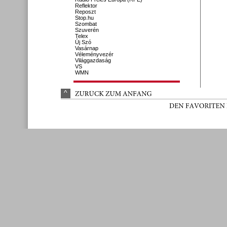
Reflektor
Reposzt
Stop.hu
Szombat
Szuverén
Telex
Új Szó
Vasárnap
Véleményvezér
Világgazdaság
VS
WMN
^
ZURÜ
CK 
ZUM 
ANFANG
DEN 
FAVORITEN 