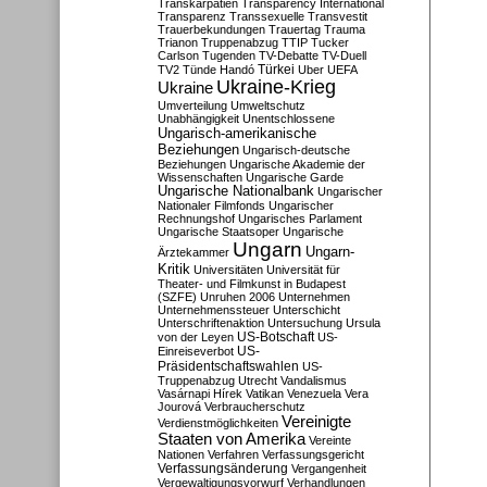
Transkarpatien
Transparency International
Transparenz
Transsexuelle
Transvestit
Trauerbekundungen
Trauertag
Trauma
Trianon
Truppenabzug
TTIP
Tucker
Carlson
Tugenden
TV-Debatte
TV-Duell
Türkei
TV2
Tünde Handó
Uber
UEFA
Ukraine-Krieg
Ukraine
Umverteilung
Umweltschutz
Unabhängigkeit
Unentschlossene
Ungarisch-amerikanische
Beziehungen
Ungarisch-deutsche
Beziehungen
Ungarische Akademie der
Wissenschaften
Ungarische Garde
Ungarische Nationalbank
Ungarischer
Nationaler Filmfonds
Ungarischer
Rechnungshof
Ungarisches Parlament
Ungarische Staatsoper
Ungarische
Ungarn
Ungarn-
Ärztekammer
Kritik
Universitäten
Universität für
Theater- und Filmkunst in Budapest
(SZFE)
Unruhen 2006
Unternehmen
Unternehmenssteuer
Unterschicht
Unterschriftenaktion
Untersuchung
Ursula
US-Botschaft
von der Leyen
US-
US-
Einreiseverbot
Präsidentschaftswahlen
US-
Truppenabzug
Utrecht
Vandalismus
Vasárnapi Hírek
Vatikan
Venezuela
Vera
Jourová
Verbraucherschutz
Vereinigte
Verdienstmöglichkeiten
Staaten von Amerika
Vereinte
Nationen
Verfahren
Verfassungsgericht
Verfassungsänderung
Vergangenheit
Vergewaltigungsvorwurf
Verhandlungen