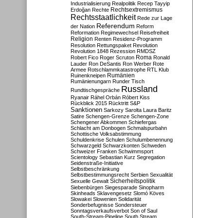
Industrialisierung
Realpolitik
Recep Tayyip
Rechtsextremismus
Erdoğan
Rechte
Rechtsstaatlichkeit
Rede zur Lage
Referendum
der Nation
Reform
Reformation
Regimewechsel
Reisefreiheit
Religion
Renten
Residenz-Programm
Resolution
Rettungspaket
Revolution
Revolution 1848
Rezession
RMDSZ
Roma
Robert Fico
Roger Scruton
Ronald
Lauder
Ron DeSantis
Ron Werber
Rote
Armee
Rotschlammkatastrophe
RTL Klub
Ruinenkneipen
Rumänien
Rumänienungarn
Runder Tisch
Russland
Rundtischgespräche
Ryanair
Ráhel Orbán
Róbert Kiss
Rückblick 2015
Rücktritt
S&P
Sanktionen
Sarkozy
Sarolta Laura Baritz
Satire
Schengen-Grenze
Schengen-Zone
Schengener Abkommen
Schiefergas
Schlacht am Donbogen
Schmalspurbahn
Schottische Volksabstimmung
Schuldenkrise
Schulen
Schulumbenennung
Schwarzgeld
Schwarzkonten
Schweden
Schweizer Franken
Schwimmsport
Scientology
Sebastian Kurz
Segregation
Seidenstraße-Initiative
Selbstbeschränkung
Selbstbestimmungsrecht
Serbien
Sexualität
Sicherheitspolitik
Sexuelle Gewalt
Siebenbürgen
Siegesparade
Sinopharm
Skinheads
Sklavengesetz
Slomó Köves
Slowakei
Slowenien
Solidarität
Sonderbefugnisse
Sondersteuer
Sonntagsverkaufsverbot
Son of Saul
South-Stream-Pipeline
South Stream