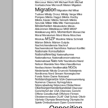
Mercosur
Metro M4
Michael Roth
Michail
Gorbatschow
Microsoft
Mieten
Migation
Migration
Migration Aid
Mihai
Tudose
Mihály Orosz
Mihály Varga
Mike
Pompeo
Miklós Hagyó
Miklós Horthy
Miklós Kásler
Miklós Németh
Miklós
Seszták
Militär
Milla
Milo Yiannopoulos
Minderheiten
Mindestlohn
Minsk-
Abkommen
Mittelklasse
MKB
MKKP
Momentum
Mobilisierung
MOL
Monarchie
Moral
Moratorium
Mord
Moria
Moschee
MSZP
Moskau
Muslime
Mária Schmidt
Márton Békés
Márton Gulyás
Nachrichtendienste
Nachruf
Nachwendezeit
Nacktfotos
Nahost-Konflikt
Nationale Konsultation
Nationalfeiertag
Nationalhymne
Nationalismus
Nationalkonservatismus
Nato
Nationalstaat
NAV
Nazideutschland
Nelson Mandela
Neo-Macchiavellismus
NGOs
Neofaschisten
Neoliberalität
Niederlande
Nikola Gruevski
Nobelpreis
Nordkorea
Nord Stream
Norwegischer
Fonds
Notre Dame
Notstand
Notstandsgesetze
NSA-Datensammlung
Numerus Clausus
Nyíregyháza
Népszabadság
Népszava
Obdachlose
Oberbürgermeisterkandidat
Oberster
Gerichtshof der USA
Oberstes Gericht
Offene Gesellschaft
Offshore-Firmen
Oktoberrevolution
OLAF
Olaf Scholz
Olivér
Várhelyi
Olympia-Bewerbung
Olympische
Spiele
Ombudsmann
Open Government
Opposition