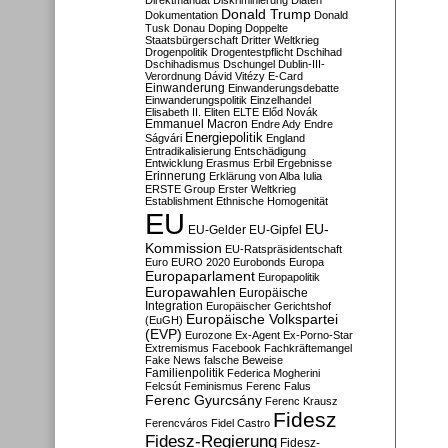
Direktmandat
Diskriminierung
Diäten
Donald Trump
Dokumentation
Donald
Tusk
Donau
Doping
Doppelte
Staatsbürgerschaft
Dritter Weltkrieg
Drogenpolitik
Drogentestpflicht
Dschihad
Dschihadismus
Dschungel
Dublin-III-
Verordnung
Dávid Vitézy
E-Card
Einwanderung
Einwanderungsdebatte
Einwanderungspolitik
Einzelhandel
Elisabeth II.
Eliten
ELTE
Előd Novák
Emmanuel Macron
Endre Ady
Endre
Energiepolitik
Ságvári
England
Entradikalisierung
Entschädigung
Entwicklung
Erasmus
Erbil
Ergebnisse
Erinnerung
Erklärung von Alba Iulia
ERSTE Group
Erster Weltkrieg
Establishment
Ethnische Homogenität
EU
EU-
EU-Gelder
EU-Gipfel
Kommission
EU-Ratspräsidentschaft
Euro
EURO 2020
Eurobonds
Europa
Europaparlament
Europapolitik
Europawahlen
Europäische
Integration
Europäischer Gerichtshof
Europäische Volkspartei
(EuGH)
(EVP)
Eurozone
Ex-Agent
Ex-Porno-Star
Extremismus
Facebook
Fachkräftemangel
Fake News
falsche Beweise
Familienpolitik
Federica Mogherini
Felcsút
Feminismus
Ferenc Falus
Ferenc Gyurcsány
Ferenc Krausz
Fidesz
Ferencváros
Fidel Castro
Fidesz-Regierung
Fidesz-