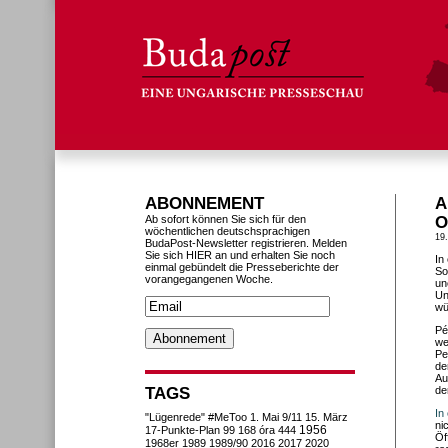
ABONNEMENT
A
Ab sofort können Sie sich für den
O
wöchentlichen deutschsprachigen
19
BudaPost-Newsletter registrieren. Melden
Sie sich HIER an und erhalten Sie noch
In
einmal gebündelt die Presseberichte der
So
vorangegangenen Woche.
un
Un
wü
Pé
we
Pe
de
Au
TAGS
de
In
"Lügenrede"
#MeToo
1. Mai
9/11
15. März
ni
1956
17-Punkte-Plan
99
168 óra
444
Öf
1968er
1989
1989/90
2016
2017
2020