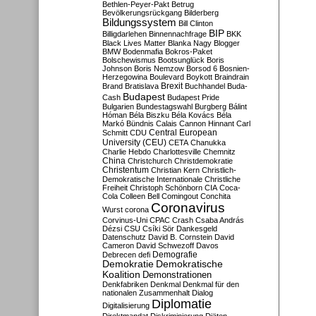
Bethlen-Peyer-Pakt
Betrug
Bevölkerungsrückgang
Bilderberg
Bildungssystem
Bill Clinton
BIP
Billigdarlehen
Binnennachfrage
BKK
Black Lives Matter
Blanka Nagy
Blogger
BMW
Bodenmafia
Bokros-Paket
Bolschewismus
Bootsunglück
Boris
Johnson
Boris Nemzow
Borsod 6
Bosnien-
Herzegowina
Boulevard
Boykott
Braindrain
Brexit
Brand
Bratislava
Buchhandel
Buda-
Budapest
Cash
Budapest Pride
Bulgarien
Bundestagswahl
Burgberg
Bálint
Hóman
Béla Biszku
Béla Kovács
Béla
Markó
Bündnis
Calais
Cannon Hinnant
Carl
Central European
Schmitt
CDU
University (CEU)
CETA
Chanukka
Charlie Hebdo
Charlottesville
Chemnitz
China
Christchurch
Christdemokratie
Christentum
Christian Kern
Christlich-
Demokratische Internationale
Christliche
Freiheit
Christoph Schönborn
CIA
Coca-
Cola
Colleen Bell
Comingout
Conchita
Coronavirus
Wurst
corona
Corvinus-Uni
CPAC
Crash
Csaba András
Dézsi
CSU
Csíki Sör
Dankesgeld
Datenschutz
David B. Cornstein
David
Cameron
David Schwezoff
Davos
Demografie
Debrecen
defi
Demokratie
Demokratische
Koalition
Demonstrationen
Denkfabriken
Denkmal
Denkmal für den
nationalen Zusammenhalt
Dialog
Diplomatie
Digitalisierung