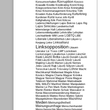
Korruption
Konsumverhalten
Kosovo
Krawalle
Kredite
Kreditrating
Kreml
Krieg
Kriegsverbrechen
Krim-Krise
Kriminalität
Krise
Krisenmanagement
Krisztina Tóth
Kulturkrieg
Kroatien
Kuba
Kulturförderung
Kurdistan
Kurie
kuruc.info
Kyrill
Käfighaltung
Kék Pont
Kötcse
Ladenschließungen
Lajos Bokros
Lajos Rig
Lajos Simicska
Landwirtschaft
lebenslange Haft
Lebensmittel
Lebensmittelqualität
Lehrkräfte
Lehrplan
LGBTQ
Leichtathletik-WM
Lenin
LIBE
Liberale
Liberalismus
Libri
Libyen
Li
Linksallianz
Keqiang
Linke
Linksopposition
Litauen
Literatur
Liz Truss
LMP
Lockdown
Lockerungen
Lokalismus
London
Lánchíd
Rádió
László Botka
László Donáth
László
Földi
László Kiss
László Kövér
László
Majtényi
László Marton
László Nemes
Jeles
László Rajk
László Sólyom
László
Löhne
Toroczkai
László Trócsányi
Macht
Machtkampf
Mafiastaat
Magda Kósa-
Kovács
Magna Charta
Magyar Krónika
Magyar Nemzet
Magyar Posta
Magyar
Telekom
Mahnmal
Maidan
Makkabiade
MAL
MALÉV
Manfred Weber
Manipulation
Marine Le Pen
Mark Rutte
Marktdogmen
Martin Reinke
Martin Schulz
Massaker in
Kenia
Masseneinwanderung
Mateusz
Morawiecki
Matteo Renzi
Matteo Salvini
Mautgebühren
Mazedonien
Mazsihisz
Medien
Meinungsfreiheit
Meinungsumfrage
Menschenhandel
Menschenrechte
Menschenschmuggel