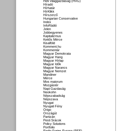
Heti Világgazdaság (HVG)
Híradó
Hírhatár
HírKlikk
Hírszerző
Hungarian Conservative
Index
InfoRádió
Jelen
Jobbegyenes
Kapitalizmus
Kettős Mérce
Kisalföld
Komment.hu
Kommentár
Magyar Demokrata
Magyar Hang
Magyar Hírlap
Magyar Idők
Magyar Narancs
Magyar Nemzet
Mandiner
Mérce
Mos maiorum
Mozgástér
Napi Gazdaság
Neokohn
Népszabadság
Népszava
Nyugat
Nyugati Fény
Origo
Országút
Partizán
Pesti Srácok
Policy Solutions
Portfolio
Radio Freies Europa (RFE)