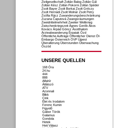
Zivilgesellschaft
Zoltán Balog
Zoltán Gál
Zoltán Kész
Zoltán Pokorni
Zoltán Spéder
Zsolt Bayer
Zsolt Borkai
Zsolt Gréczy
Zsolt Hernádi
Zsolt Molnár
Zsolt Petry
Zsófia Rácz
Zuwanderungsbeschränkung
Zuzana Čaputová
Zwangsräumungen
Zweidrittelmehrheit
Zweiter Weltkrieg
Zwischenkriegszeit
Ágnes Geréb
Ákos
Kovács
Árpád Göncz
Ásotthalom
Ärzteabwanderung
Érpatak
Ózd
Öffentliche Aufträge
Öffentlicher Dienst
Öl-
Embargo
Österreich
ÖVP
Újpest
Überalterung
Überstunden
Überwachung
Őszöd
UNSERE QUELLEN
168 Óra
24.hu
444
888
Alfahír
Átlátszó
ATV
Azonnali
Blikk
Cink
Élet és Irodalom
Ferenc Kumin
Figyelő
Gábor Török
Galamus
Gondola
Hetek
Heti Válasz