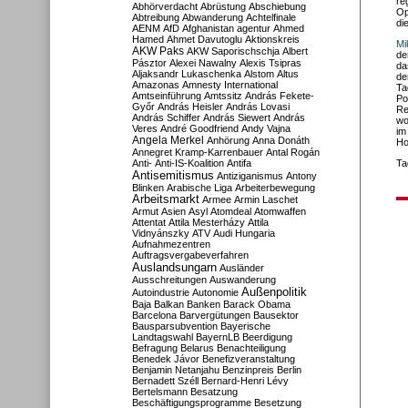
re
Abhörverdacht
Abrüstung
Abschiebung
Op
Abtreibung
Abwanderung
Achtelfinale
di
AENM
AfD
Afghanistan
agentur
Ahmed
Hamed
Ahmet Davutoglu
Aktionskreis
Mi
AKW Paks
AKW Saporischschja
Albert
de
Pásztor
Alexei Nawalny
Alexis Tsipras
da
Aljaksandr Lukaschenka
Alstom
Altus
de
Amazonas
Amnesty International
Ta
Amtseinführung
Amtssitz
András Fekete-
Po
Győr
András Heisler
András Lovasi
Re
András Schiffer
András Siewert
András
wo
Veres
André Goodfriend
Andy Vajna
im
Angela Merkel
Anhörung
Anna Donáth
Ho
Annegret Kramp-Karrenbauer
Antal Rogán
Anti-
Anti-IS-Koalition
Antifa
Ta
Antisemitismus
Antiziganismus
Antony
Blinken
Arabische Liga
Arbeiterbewegung
Arbeitsmarkt
Armee
Armin Laschet
Armut
Asien
Asyl
Atomdeal
Atomwaffen
Attentat
Attila Mesterházy
Attila
Vidnyánszky
ATV
Audi Hungaria
Aufnahmezentren
Auftragsvergabeverfahren
Auslandsungarn
Ausländer
Ausschreitungen
Auswanderung
Außenpolitik
Autoindustrie
Autonomie
Baja
Balkan
Banken
Barack Obama
Barcelona
Barvergütungen
Bausektor
Bausparsubvention
Bayerische
Landtagswahl
BayernLB
Beerdigung
Befragung
Belarus
Benachteiligung
Benedek Jávor
Benefizveranstaltung
Benjamin Netanjahu
Benzinpreis
Berlin
Bernadett Széll
Bernard-Henri Lévy
Bertelsmann
Besatzung
Beschäftigungsprogramme
Besetzung