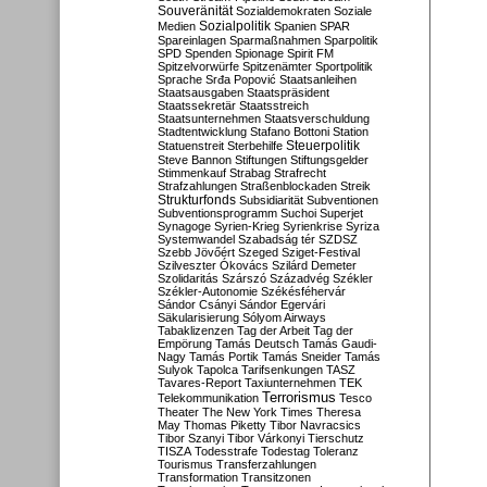
Souveränität
Sozialdemokraten
Soziale
Sozialpolitik
Medien
Spanien
SPAR
Spareinlagen
Sparmaßnahmen
Sparpolitik
SPD
Spenden
Spionage
Spirit FM
Spitzelvorwürfe
Spitzenämter
Sportpolitik
Sprache
Srđa Popović
Staatsanleihen
Staatsausgaben
Staatspräsident
Staatssekretär
Staatsstreich
Staatsunternehmen
Staatsverschuldung
Stadtentwicklung
Stafano Bottoni
Station
Steuerpolitik
Statuenstreit
Sterbehilfe
Steve Bannon
Stiftungen
Stiftungsgelder
Stimmenkauf
Strabag
Strafrecht
Strafzahlungen
Straßenblockaden
Streik
Strukturfonds
Subsidiarität
Subventionen
Subventionsprogramm
Suchoi Superjet
Synagoge
Syrien-Krieg
Syrienkrise
Syriza
Systemwandel
Szabadság tér
SZDSZ
Szebb Jövőért
Szeged
Sziget-Festival
Szilveszter Ókovács
Szilárd Demeter
Szolidaritás
Szárszó
Századvég
Székler
Székler-Autonomie
Székésféhervár
Sándor Csányi
Sándor Egervári
Säkularisierung
Sólyom Airways
Tabaklizenzen
Tag der Arbeit
Tag der
Empörung
Tamás Deutsch
Tamás Gaudi-
Nagy
Tamás Portik
Tamás Sneider
Tamás
Sulyok
Tapolca
Tarifsenkungen
TASZ
Tavares-Report
Taxiunternehmen
TEK
Terrorismus
Telekommunikation
Tesco
Theater
The New York Times
Theresa
May
Thomas Piketty
Tibor Navracsics
Tibor Szanyi
Tibor Várkonyi
Tierschutz
TISZA
Todesstrafe
Todestag
Toleranz
Tourismus
Transferzahlungen
Transformation
Transitzonen