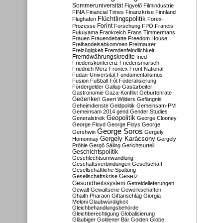
Sommeruniversität
Figyelő
Filmindustrie
FINA
Financial Times
Finanzkrise
Finnland
Flüchtlingspolitik
Flughafen
Forex-
Forint
Prozesse
Forschung
FPÖ
Francis
Fukuyama
Frankreich
Frans Timmermans
Frauen
Frauendebatte
Freedom House
Freihandelsabkommen
Freimaurer
Freizügigkeit
Fremdenfeindlichkeit
Fremdwährungskredite
fried
Friedenskonferenz
Friedensmarsch
Friedrich Merz
Frontex
Front National
Fudan-Universität
Fundamentalismus
Fusion
Fußball
Fót
Föderalisierung
Fördergelder
Gallup
Gastarbeiter
Gastronomie
Gaza-Konflikt
Geburtenrate
Gedenken
Geert Wilders
Gefängnis
Geheimdienste
Geldpolitik
Gemeinsam-PM
Gemeinsam 2014
gend
Gender Studies
Geopolitik
Generalstreik
George Clooney
George Floyd
George Floys
George
George Soros
Gershwin
Gergely
Gergely Karácsony
Homonnay
Gergely
Pröhle
Gergő Sáling
Gerichtsurteil
Geschichtspolitik
Geschlechtsumwandlung
Geschäftsverbindungen
Gesellschaft
Gesellschaftliche Spaltung
Gesetz
Gesellschaftskrise
Gesundheitssystem
Getreidelieferungen
Gewalt
Gewaltserie
Gewerkschaften
Ghaith Pharaon
Giftanschlag
Giorgia
Meloni
Glaubwürdigkeit
Gleichbehandlungsbehörde
Gleichberechtigung
Globalisierung
Gläubiger
Goldener Bär
Golden Globe