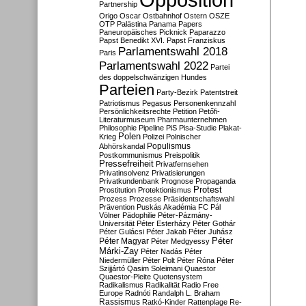
Partnership
Origo
Oscar
Ostbahnhof
Ostern
OSZE
OTP
Palästina
Panama Papers
Paneuropäisches Picknick
Paparazzo
Papst Benedikt XVI.
Papst Franziskus
Parlamentswahl 2018
Paris
Parlamentswahl 2022
Partei
des doppelschwänzigen Hundes
Parteien
Party-Bezirk
Patentstreit
Patriotismus
Pegasus
Personenkennzahl
Persönlichkeitsrechte
Petition
Petőfi-
Literaturmuseum
Pharmaunternehmen
Philosophie
Pipeline
PiS
Pisa-Studie
Plakat-
Polen
Krieg
Polizei
Polnischer
Populismus
Abhörskandal
Postkommunismus
Preispolitik
Pressefreiheit
Privatfernsehen
Privatinsolvenz
Privatisierungen
Privatkundenbank
Prognose
Propaganda
Protest
Prostitution
Protektionismus
Prozess
Prozesse
Präsidentschaftswahl
Prävention
Puskás Akadémia FC
Pál
Völner
Pädophilie
Péter-Pázmány-
Universität
Péter Esterházy
Péter Gothár
Péter Gulácsi
Péter Jakab
Péter Juhász
Péter
Péter Magyar
Péter Medgyessy
Márki-Zay
Péter Nadás
Péter
Niedermüller
Péter Polt
Péter Róna
Péter
Szijjártó
Qasim Soleimani
Quaestor
Quaestor-Pleite
Quotensystem
Radikalismus
Radikalität
Radio Free
Europe
Radnóti
Randalph L. Braham
Rassismus
Ratkó-Kinder
Rattenplage
Re-