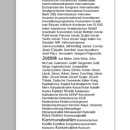
Inslovenzen
Insolvenzen
Intellektuelle
Interkontinentalraketen
Internationaler
Eucharistischer Kongress
Internationaler
Strafgerichtshof
International Investment
Bank (IIB)
Internetsteuer
Interview
Invasion
Invasionsmahnmal
Investitionen
Investitionsprogramme
Investment Grade
Irak-Einsatz
Irakisch-Kurdistan
Iran
IS
ISIS
Israel
Islam
Islamismus
Isolationismus
Istanbuler Konvention
István Bethlen
István
Pukli
István Pásztor
István Szabó
István
Tarlós
István Tisza
István Vágó
Italien
Ivo
Sanader
IWF
Jahresprognose
Jahrestag
Jahresrückblick
James Corney
Jean-Claude Juncker
Jean Asselborn
Jenő Rácz
Jerusalem
Jewgeni Prigoschin
Jobbik
Joe Biden
John Kirby
John
McCain
Judentum
Judith Sargentini
Judit
Varga
Jugendschutz
Jungwähler
Justizsystem
János Dénes Orbán
János
Lázár
János Volner
János Zuschlag
János
Áder
József Antall
József Szájer
József
Tóbiás
Jüdische Gemeinde
Kalter Krieg
Kapitalismus
Kapitol
Kardinalgesetz
Karl
Marx
Karpatoukraine
Kasachstan
Katalin
Katalin Novák
Karikó
Katalonien
Katholische Kirche
KDNP
Kecskemét
Kernklientel
Kettenbrücke
KGB
Kinderarmut
Kinderschutzgesetz
Kindesmissbrauch
Kirchen
Klaus Johannis
Kleiderordnung
Kleinanleger
Klimaneutralität
Klimawandel
Klubrádió
Klára Dobrev
Kommunalpolitik
Kommunalwahlen
Kommunismus
Konflikt
Konflikte
Konjunkturaussichten
Konservative
Konsens
Konsum