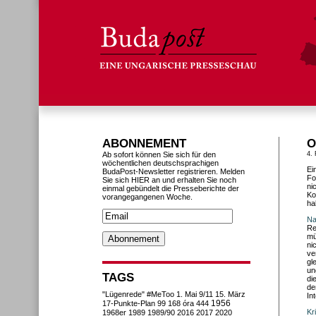
ABONNEMENT
O
Ab sofort können Sie sich für den
4.
wöchentlichen deutschsprachigen
Ei
BudaPost-Newsletter registrieren. Melden
Fo
Sie sich HIER an und erhalten Sie noch
ni
einmal gebündelt die Presseberichte der
Ko
vorangegangenen Woche.
ha
Na
Re
mü
ni
ve
gl
un
TAGS
di
de
"Lügenrede"
#MeToo
1. Mai
9/11
15. März
In
1956
17-Punkte-Plan
99
168 óra
444
Kr
1968er
1989
1989/90
2016
2017
2020