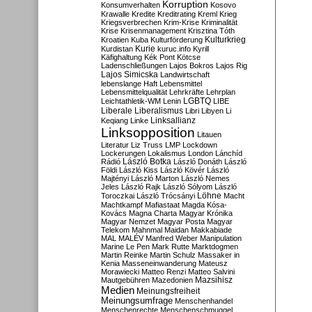
Korruption
Konsumverhalten
Kosovo
Krawalle
Kredite
Kreditrating
Kreml
Krieg
Kriegsverbrechen
Krim-Krise
Kriminalität
Krise
Krisenmanagement
Krisztina Tóth
Kulturkrieg
Kroatien
Kuba
Kulturförderung
Kurdistan
Kurie
kuruc.info
Kyrill
Käfighaltung
Kék Pont
Kötcse
Ladenschließungen
Lajos Bokros
Lajos Rig
Lajos Simicska
Landwirtschaft
lebenslange Haft
Lebensmittel
Lebensmittelqualität
Lehrkräfte
Lehrplan
LGBTQ
Leichtathletik-WM
Lenin
LIBE
Liberale
Liberalismus
Libri
Libyen
Li
Linksallianz
Keqiang
Linke
Linksopposition
Litauen
Literatur
Liz Truss
LMP
Lockdown
Lockerungen
Lokalismus
London
Lánchíd
Rádió
László Botka
László Donáth
László
Földi
László Kiss
László Kövér
László
Majtényi
László Marton
László Nemes
Jeles
László Rajk
László Sólyom
László
Löhne
Toroczkai
László Trócsányi
Macht
Machtkampf
Mafiastaat
Magda Kósa-
Kovács
Magna Charta
Magyar Krónika
Magyar Nemzet
Magyar Posta
Magyar
Telekom
Mahnmal
Maidan
Makkabiade
MAL
MALÉV
Manfred Weber
Manipulation
Marine Le Pen
Mark Rutte
Marktdogmen
Martin Reinke
Martin Schulz
Massaker in
Kenia
Masseneinwanderung
Mateusz
Morawiecki
Matteo Renzi
Matteo Salvini
Mautgebühren
Mazedonien
Mazsihisz
Medien
Meinungsfreiheit
Meinungsumfrage
Menschenhandel
Menschenrechte
Menschenschmuggel