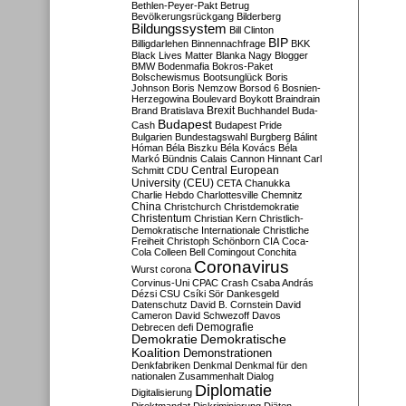
Bethlen-Peyer-Pakt
Betrug
Bevölkerungsrückgang
Bilderberg
Bildungssystem
Bill Clinton
BIP
Billigdarlehen
Binnennachfrage
BKK
Black Lives Matter
Blanka Nagy
Blogger
BMW
Bodenmafia
Bokros-Paket
Bolschewismus
Bootsunglück
Boris
Johnson
Boris Nemzow
Borsod 6
Bosnien-
Herzegowina
Boulevard
Boykott
Braindrain
Brexit
Brand
Bratislava
Buchhandel
Buda-
Budapest
Cash
Budapest Pride
Bulgarien
Bundestagswahl
Burgberg
Bálint
Hóman
Béla Biszku
Béla Kovács
Béla
Markó
Bündnis
Calais
Cannon Hinnant
Carl
Central European
Schmitt
CDU
University (CEU)
CETA
Chanukka
Charlie Hebdo
Charlottesville
Chemnitz
China
Christchurch
Christdemokratie
Christentum
Christian Kern
Christlich-
Demokratische Internationale
Christliche
Freiheit
Christoph Schönborn
CIA
Coca-
Cola
Colleen Bell
Comingout
Conchita
Coronavirus
Wurst
corona
Corvinus-Uni
CPAC
Crash
Csaba András
Dézsi
CSU
Csíki Sör
Dankesgeld
Datenschutz
David B. Cornstein
David
Cameron
David Schwezoff
Davos
Demografie
Debrecen
defi
Demokratie
Demokratische
Koalition
Demonstrationen
Denkfabriken
Denkmal
Denkmal für den
nationalen Zusammenhalt
Dialog
Diplomatie
Digitalisierung