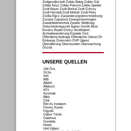
Zivilgesellschaft
Zoltán Balog
Zoltán Gál
Zoltán Kész
Zoltán Pokorni
Zoltán Spéder
Zsolt Bayer
Zsolt Borkai
Zsolt Gréczy
Zsolt Hernádi
Zsolt Molnár
Zsolt Petry
Zsófia Rácz
Zuwanderungsbeschränkung
Zuzana Čaputová
Zwangsräumungen
Zweidrittelmehrheit
Zweiter Weltkrieg
Zwischenkriegszeit
Ágnes Geréb
Ákos
Kovács
Árpád Göncz
Ásotthalom
Ärzteabwanderung
Érpatak
Ózd
Öffentliche Aufträge
Öffentlicher Dienst
Öl-
Embargo
Österreich
ÖVP
Újpest
Überalterung
Überstunden
Überwachung
Őszöd
UNSERE QUELLEN
168 Óra
24.hu
444
888
Alfahír
Átlátszó
ATV
Azonnali
Blikk
Cink
Élet és Irodalom
Ferenc Kumin
Figyelő
Gábor Török
Galamus
Gondola
Hetek
Heti Válasz