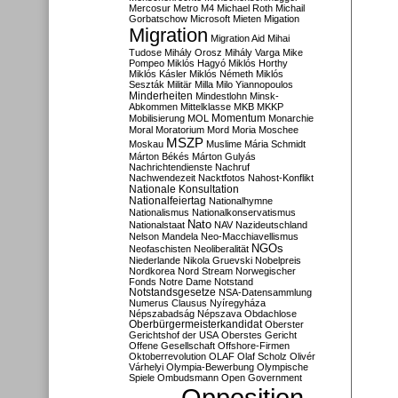
Mercosur
Metro M4
Michael Roth
Michail
Gorbatschow
Microsoft
Mieten
Migation
Migration
Migration Aid
Mihai
Tudose
Mihály Orosz
Mihály Varga
Mike
Pompeo
Miklós Hagyó
Miklós Horthy
Miklós Kásler
Miklós Németh
Miklós
Seszták
Militär
Milla
Milo Yiannopoulos
Minderheiten
Mindestlohn
Minsk-
Abkommen
Mittelklasse
MKB
MKKP
Momentum
Mobilisierung
MOL
Monarchie
Moral
Moratorium
Mord
Moria
Moschee
MSZP
Moskau
Muslime
Mária Schmidt
Márton Békés
Márton Gulyás
Nachrichtendienste
Nachruf
Nachwendezeit
Nacktfotos
Nahost-Konflikt
Nationale Konsultation
Nationalfeiertag
Nationalhymne
Nationalismus
Nationalkonservatismus
Nato
Nationalstaat
NAV
Nazideutschland
Nelson Mandela
Neo-Macchiavellismus
NGOs
Neofaschisten
Neoliberalität
Niederlande
Nikola Gruevski
Nobelpreis
Nordkorea
Nord Stream
Norwegischer
Fonds
Notre Dame
Notstand
Notstandsgesetze
NSA-Datensammlung
Numerus Clausus
Nyíregyháza
Népszabadság
Népszava
Obdachlose
Oberbürgermeisterkandidat
Oberster
Gerichtshof der USA
Oberstes Gericht
Offene Gesellschaft
Offshore-Firmen
Oktoberrevolution
OLAF
Olaf Scholz
Olivér
Várhelyi
Olympia-Bewerbung
Olympische
Spiele
Ombudsmann
Open Government
Opposition