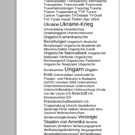
Transkarpatien
Transparency International
Transparenz
Transsexuelle
Transvestit
Trauerbekundungen
Trauertag
Trauma
Trianon
Truppenabzug
TTIP
Tucker
Carlson
Tugenden
TV-Debatte
TV-Duell
Türkei
TV2
Tünde Handó
Uber
UEFA
Ukraine-Krieg
Ukraine
Umverteilung
Umweltschutz
Unabhängigkeit
Unentschlossene
Ungarisch-amerikanische
Beziehungen
Ungarisch-deutsche
Beziehungen
Ungarische Akademie der
Wissenschaften
Ungarische Garde
Ungarische Nationalbank
Ungarischer
Nationaler Filmfonds
Ungarischer
Rechnungshof
Ungarisches Parlament
Ungarische Staatsoper
Ungarische
Ungarn
Ungarn-
Ärztekammer
Kritik
Universitäten
Universität für
Theater- und Filmkunst in Budapest
(SZFE)
Unruhen 2006
Unternehmen
Unternehmenssteuer
Unterschicht
Unterschriftenaktion
Untersuchung
Ursula
US-Botschaft
von der Leyen
US-
US-
Einreiseverbot
Präsidentschaftswahlen
US-
Truppenabzug
Utrecht
Vandalismus
Vasárnapi Hírek
Vatikan
Venezuela
Vera
Jourová
Verbraucherschutz
Vereinigte
Verdienstmöglichkeiten
Staaten von Amerika
Vereinte
Nationen
Verfahren
Verfassungsgericht
Verfassungsänderung
Vergangenheit
Vergewaltigungsvorwurf
Verhandlungen