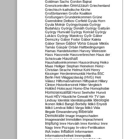
Goldman Sachs
Gordon Bajnai
Grenzzaun
Grenzkontrollen
Griechenland
Griechisch-katholische Kirche
Großbritannien
Große Koalition
Großungarn
Grundeinkommen
Grüne
Gwendoline Delbos-Corfield
Gyula Horn
Gyula Molnár
Gyöngyöspata
György
Budaházy
György Donáth
György Gattyán
György Hunvald
György Konrád
György
Lukács
György Matolcsy
Győr
Gábor
Demszky
Gábor Fodor
Gábor Kaleta
Gábor Vona
Gábor Simon
Gáspár Miklós
Tamás
Gáspár Orbán
Haftbedingungen
Hamas
Handelsketten
Harvey Weinstein
Hass
Hassrede
Hassverbrechen
Haus der
Haushalt
Schicksale
Haushaltseinkommen
Hausordnung
Heiko
Maas
Heiliger Stephan
Heineken
Heinz-
Christian Strache
Helmut Kohl
Henry
Kissinger
Herdenimmunität
Hertha BSC
Berlin
Heti Világgazdaság (HVG)
Heti
Válasz
Hilfsmaßnahmen
Hilfspaket
Hillary
Clinton
Historikerstreit
Hitler-Vergleich
Hollókő
Holocaust
Homo-Ehe
Homophobie
Homosexualität
Horst Seehofer
Hunxit
Huxit
HÉV
Häusliche Gewalt
Hír TV
Iain
Lindsay
Identität
Identitätspolitik
Ideologie
Ikonen
Ildikó Bangó Borbély
Ildikó Enyedi
Ildikó Lendvai
Ildikó Varga
Ildikó Vida
Illiberale
Illegale Einwanderung
Demokratie
Image
Imageschaden
Imagewandel
Immobilien
Impeachment
Impfung
Imre Horváth
Imre Kertész
Imre
Nagy
Imre Pozsgay
In-vitro-Fertilisation
Inflation
INA
Index
Informanten
Informationsfreiheit
Innenpolitik