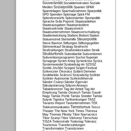
Souveränität
Sozialdemokraten
Soziale
Sozialpolitik
Medien
Spanien
SPAR
Spareinlagen
Sparmaßnahmen
Sparpolitik
SPD
Spenden
Spionage
Spirit FM
Spitzelvorwürfe
Spitzenämter
Sportpolitik
Sprache
Srđa Popović
Staatsanleihen
Staatsausgaben
Staatspräsident
Staatssekretär
Staatsstreich
Staatsunternehmen
Staatsverschuldung
Stadtentwicklung
Stafano Bottoni
Station
Steuerpolitik
Statuenstreit
Sterbehilfe
Steve Bannon
Stiftungen
Stiftungsgelder
Stimmenkauf
Strabag
Strafrecht
Strafzahlungen
Straßenblockaden
Streik
Strukturfonds
Subsidiarität
Subventionen
Subventionsprogramm
Suchoi Superjet
Synagoge
Syrien-Krieg
Syrienkrise
Syriza
Systemwandel
Szabadság tér
SZDSZ
Szebb Jövőért
Szeged
Sziget-Festival
Szilveszter Ókovács
Szilárd Demeter
Szolidaritás
Szárszó
Századvég
Székler
Székler-Autonomie
Székésféhervár
Sándor Csányi
Sándor Egervári
Säkularisierung
Sólyom Airways
Tabaklizenzen
Tag der Arbeit
Tag der
Empörung
Tamás Deutsch
Tamás Gaudi-
Nagy
Tamás Portik
Tamás Sneider
Tamás
Sulyok
Tapolca
Tarifsenkungen
TASZ
Tavares-Report
Taxiunternehmen
TEK
Terrorismus
Telekommunikation
Tesco
Theater
The New York Times
Theresa
May
Thomas Piketty
Tibor Navracsics
Tibor Szanyi
Tibor Várkonyi
Tierschutz
TISZA
Todesstrafe
Todestag
Toleranz
Tourismus
Transferzahlungen
Transformation
Transitzonen