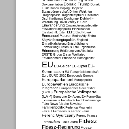
Direktmandat
Diskriminierung
Diäten
Donald Trump
Dokumentation
Donald
Tusk
Donau
Doping
Doppelte
Staatsbürgerschaft
Dritter Weltkrieg
Drogenpolitik
Drogentestpflicht
Dschihad
Dschihadismus
Dschungel
Dublin-III-
Verordnung
Dávid Vitézy
E-Card
Einwanderung
Einwanderungsdebatte
Einwanderungspolitik
Einzelhandel
Elisabeth II.
Eliten
ELTE
Előd Novák
Emmanuel Macron
Endre Ady
Endre
Energiepolitik
Ságvári
England
Entradikalisierung
Entschädigung
Entwicklung
Erasmus
Erbil
Ergebnisse
Erinnerung
Erklärung von Alba Iulia
ERSTE Group
Erster Weltkrieg
Establishment
Ethnische Homogenität
EU
EU-
EU-Gelder
EU-Gipfel
Kommission
EU-Ratspräsidentschaft
Euro
EURO 2020
Eurobonds
Europa
Europaparlament
Europapolitik
Europawahlen
Europäische
Integration
Europäischer Gerichtshof
Europäische Volkspartei
(EuGH)
(EVP)
Eurozone
Ex-Agent
Ex-Porno-Star
Extremismus
Facebook
Fachkräftemangel
Fake News
falsche Beweise
Familienpolitik
Federica Mogherini
Felcsút
Feminismus
Ferenc Falus
Ferenc Gyurcsány
Ferenc Krausz
Fidesz
Ferencváros
Fidel Castro
Fidesz-Regierung
Fidesz-