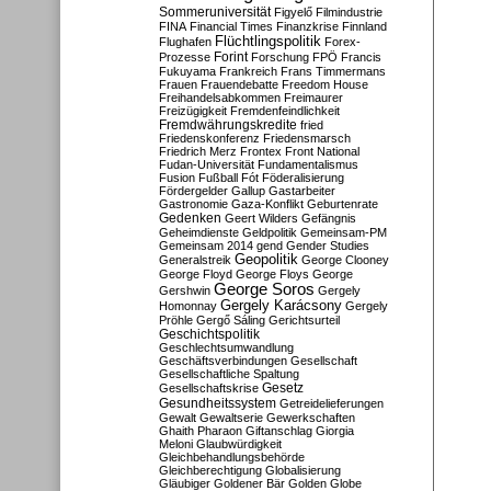
Sommeruniversität
Figyelő
Filmindustrie
FINA
Financial Times
Finanzkrise
Finnland
Flüchtlingspolitik
Flughafen
Forex-
Forint
Prozesse
Forschung
FPÖ
Francis
Fukuyama
Frankreich
Frans Timmermans
Frauen
Frauendebatte
Freedom House
Freihandelsabkommen
Freimaurer
Freizügigkeit
Fremdenfeindlichkeit
Fremdwährungskredite
fried
Friedenskonferenz
Friedensmarsch
Friedrich Merz
Frontex
Front National
Fudan-Universität
Fundamentalismus
Fusion
Fußball
Fót
Föderalisierung
Fördergelder
Gallup
Gastarbeiter
Gastronomie
Gaza-Konflikt
Geburtenrate
Gedenken
Geert Wilders
Gefängnis
Geheimdienste
Geldpolitik
Gemeinsam-PM
Gemeinsam 2014
gend
Gender Studies
Geopolitik
Generalstreik
George Clooney
George Floyd
George Floys
George
George Soros
Gershwin
Gergely
Gergely Karácsony
Homonnay
Gergely
Pröhle
Gergő Sáling
Gerichtsurteil
Geschichtspolitik
Geschlechtsumwandlung
Geschäftsverbindungen
Gesellschaft
Gesellschaftliche Spaltung
Gesetz
Gesellschaftskrise
Gesundheitssystem
Getreidelieferungen
Gewalt
Gewaltserie
Gewerkschaften
Ghaith Pharaon
Giftanschlag
Giorgia
Meloni
Glaubwürdigkeit
Gleichbehandlungsbehörde
Gleichberechtigung
Globalisierung
Gläubiger
Goldener Bär
Golden Globe