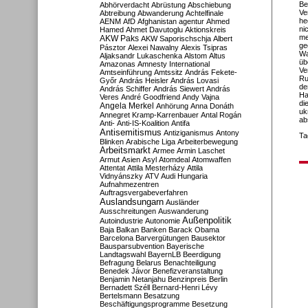
Be
Abhörverdacht
Abrüstung
Abschiebung
Ve
Abtreibung
Abwanderung
Achtelfinale
he
AENM
AfD
Afghanistan
agentur
Ahmed
ni
Hamed
Ahmet Davutoglu
Aktionskreis
me
AKW Paks
AKW Saporischschja
Albert
ge
Pásztor
Alexei Nawalny
Alexis Tsipras
Wa
Aljaksandr Lukaschenka
Alstom
Altus
üb
Amazonas
Amnesty International
Ve
Amtseinführung
Amtssitz
András Fekete-
Ru
Győr
András Heisler
András Lovasi
de
András Schiffer
András Siewert
András
Ha
Veres
André Goodfriend
Andy Vajna
di
Angela Merkel
Anhörung
Anna Donáth
uk
Annegret Kramp-Karrenbauer
Antal Rogán
ab
Anti-
Anti-IS-Koalition
Antifa
Antisemitismus
Antiziganismus
Antony
Ta
Blinken
Arabische Liga
Arbeiterbewegung
Arbeitsmarkt
Armee
Armin Laschet
Armut
Asien
Asyl
Atomdeal
Atomwaffen
Attentat
Attila Mesterházy
Attila
Vidnyánszky
ATV
Audi Hungaria
Aufnahmezentren
Auftragsvergabeverfahren
Auslandsungarn
Ausländer
Ausschreitungen
Auswanderung
Außenpolitik
Autoindustrie
Autonomie
Baja
Balkan
Banken
Barack Obama
Barcelona
Barvergütungen
Bausektor
Bausparsubvention
Bayerische
Landtagswahl
BayernLB
Beerdigung
Befragung
Belarus
Benachteiligung
Benedek Jávor
Benefizveranstaltung
Benjamin Netanjahu
Benzinpreis
Berlin
Bernadett Széll
Bernard-Henri Lévy
Bertelsmann
Besatzung
Beschäftigungsprogramme
Besetzung