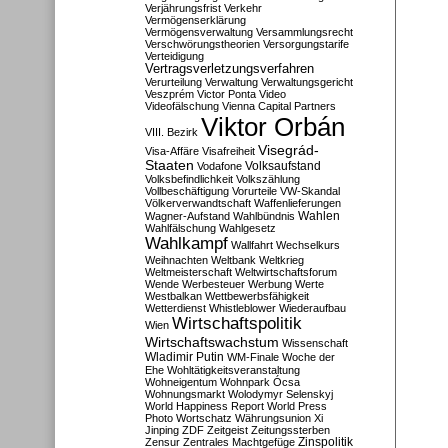
Verjährungsfrist
Verkehr
Vermögenserklärung
Vermögensverwaltung
Versammlungsrecht
Verschwörungstheorien
Versorgungstarife
Verteidigung
Vertragsverletzungsverfahren
Verurteilung
Verwaltung
Verwaltungsgericht
Veszprém
Victor Ponta
Video
Videofälschung
Vienna Capital Partners
Viktor Orbán
VIII. Bezirk
Visegrád-
Visa-Affäre
Visafreiheit
Staaten
Vodafone
Volksaufstand
Volksbefindlichkeit
Volkszählung
Vollbeschäftigung
Vorurteile
VW-Skandal
Völkerverwandtschaft
Waffenlieferungen
Wahlen
Wagner-Aufstand
Wahlbündnis
Wahlfälschung
Wahlgesetz
Wahlkampf
Wallfahrt
Wechselkurs
Weihnachten
Weltbank
Weltkrieg
Weltmeisterschaft
Weltwirtschaftsforum
Wende
Werbesteuer
Werbung
Werte
Westbalkan
Wettbewerbsfähigkeit
Wetterdienst
Whistleblower
Wiederaufbau
Wirtschaftspolitik
Wien
Wirtschaftswachstum
Wissenschaft
Wladimir Putin
WM-Finale
Woche der
Ehe
Wohltätigkeitsveranstaltung
Wohneigentum
Wohnpark Ócsa
Wohnungsmarkt
Wolodymyr Selenskyj
World Happiness Report
World Press
Photo
Wortschatz
Währungsunion
Xi
Jinping
ZDF
Zeitgeist
Zeitungssterben
Zensur
Zentrales Machtgefüge
Zinspolitik