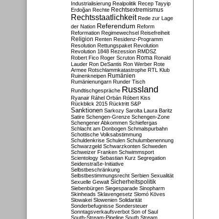
Industrialisierung
Realpolitik
Recep Tayyip
Rechtsextremismus
Erdoğan
Rechte
Rechtsstaatlichkeit
Rede zur Lage
Referendum
der Nation
Reform
Reformation
Regimewechsel
Reisefreiheit
Religion
Renten
Residenz-Programm
Resolution
Rettungspaket
Revolution
Revolution 1848
Rezession
RMDSZ
Roma
Robert Fico
Roger Scruton
Ronald
Lauder
Ron DeSantis
Ron Werber
Rote
Armee
Rotschlammkatastrophe
RTL Klub
Ruinenkneipen
Rumänien
Rumänienungarn
Runder Tisch
Russland
Rundtischgespräche
Ryanair
Ráhel Orbán
Róbert Kiss
Rückblick 2015
Rücktritt
S&P
Sanktionen
Sarkozy
Sarolta Laura Baritz
Satire
Schengen-Grenze
Schengen-Zone
Schengener Abkommen
Schiefergas
Schlacht am Donbogen
Schmalspurbahn
Schottische Volksabstimmung
Schuldenkrise
Schulen
Schulumbenennung
Schwarzgeld
Schwarzkonten
Schweden
Schweizer Franken
Schwimmsport
Scientology
Sebastian Kurz
Segregation
Seidenstraße-Initiative
Selbstbeschränkung
Selbstbestimmungsrecht
Serbien
Sexualität
Sicherheitspolitik
Sexuelle Gewalt
Siebenbürgen
Siegesparade
Sinopharm
Skinheads
Sklavengesetz
Slomó Köves
Slowakei
Slowenien
Solidarität
Sonderbefugnisse
Sondersteuer
Sonntagsverkaufsverbot
Son of Saul
South-Stream-Pipeline
South Stream