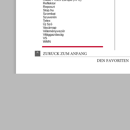
Reflektor
Reposzt
Stop.hu
Szombat
Szuverén
Telex
Új Szó
Vasárnap
Véleményvezér
Világgazdaság
VS
WMN
^
ZURÜ
CK 
ZUM 
ANFANG
DEN 
FAVORITEN 