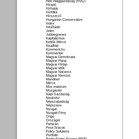
Heti Világgazdaság (HVG)
Híradó
Hírhatár
HírKlikk
Hírszerző
Hungarian Conservative
Index
InfoRádió
Jelen
Jobbegyenes
Kapitalizmus
Kettős Mérce
Kisalföld
Komment.hu
Kommentár
Magyar Demokrata
Magyar Hang
Magyar Hírlap
Magyar Idők
Magyar Narancs
Magyar Nemzet
Mandiner
Mérce
Mos maiorum
Mozgástér
Napi Gazdaság
Neokohn
Népszabadság
Népszava
Nyugat
Nyugati Fény
Origo
Országút
Partizán
Pesti Srácok
Policy Solutions
Portfolio
Radio Freies Europa (RFE)