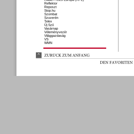
Reflektor
Reposzt
Stop.hu
Szombat
Szuverén
Telex
Új Szó
Vasárnap
Véleményvezér
Világgazdaság
VS
WMN
^
ZURÜ
CK 
ZUM 
ANFANG
DEN 
FAVORITEN 