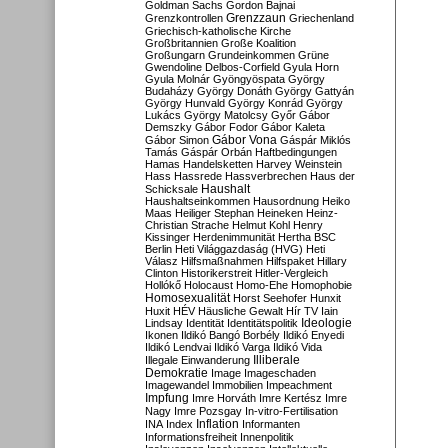
Goldman Sachs
Gordon Bajnai
Grenzzaun
Grenzkontrollen
Griechenland
Griechisch-katholische Kirche
Großbritannien
Große Koalition
Großungarn
Grundeinkommen
Grüne
Gwendoline Delbos-Corfield
Gyula Horn
Gyula Molnár
Gyöngyöspata
György
Budaházy
György Donáth
György Gattyán
György Hunvald
György Konrád
György
Lukács
György Matolcsy
Győr
Gábor
Demszky
Gábor Fodor
Gábor Kaleta
Gábor Vona
Gábor Simon
Gáspár Miklós
Tamás
Gáspár Orbán
Haftbedingungen
Hamas
Handelsketten
Harvey Weinstein
Hass
Hassrede
Hassverbrechen
Haus der
Haushalt
Schicksale
Haushaltseinkommen
Hausordnung
Heiko
Maas
Heiliger Stephan
Heineken
Heinz-
Christian Strache
Helmut Kohl
Henry
Kissinger
Herdenimmunität
Hertha BSC
Berlin
Heti Világgazdaság (HVG)
Heti
Válasz
Hilfsmaßnahmen
Hilfspaket
Hillary
Clinton
Historikerstreit
Hitler-Vergleich
Hollókő
Holocaust
Homo-Ehe
Homophobie
Homosexualität
Horst Seehofer
Hunxit
Huxit
HÉV
Häusliche Gewalt
Hír TV
Iain
Lindsay
Identität
Identitätspolitik
Ideologie
Ikonen
Ildikó Bangó Borbély
Ildikó Enyedi
Ildikó Lendvai
Ildikó Varga
Ildikó Vida
Illiberale
Illegale Einwanderung
Demokratie
Image
Imageschaden
Imagewandel
Immobilien
Impeachment
Impfung
Imre Horváth
Imre Kertész
Imre
Nagy
Imre Pozsgay
In-vitro-Fertilisation
Inflation
INA
Index
Informanten
Informationsfreiheit
Innenpolitik