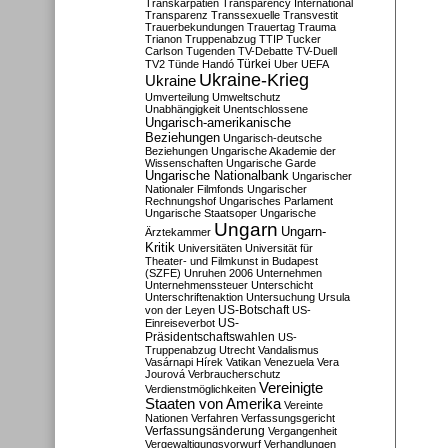
Transkarpatien
Transparency International
Transparenz
Transsexuelle
Transvestit
Trauerbekundungen
Trauertag
Trauma
Trianon
Truppenabzug
TTIP
Tucker
Carlson
Tugenden
TV-Debatte
TV-Duell
Türkei
TV2
Tünde Handó
Uber
UEFA
Ukraine-Krieg
Ukraine
Umverteilung
Umweltschutz
Unabhängigkeit
Unentschlossene
Ungarisch-amerikanische
Beziehungen
Ungarisch-deutsche
Beziehungen
Ungarische Akademie der
Wissenschaften
Ungarische Garde
Ungarische Nationalbank
Ungarischer
Nationaler Filmfonds
Ungarischer
Rechnungshof
Ungarisches Parlament
Ungarische Staatsoper
Ungarische
Ungarn
Ungarn-
Ärztekammer
Kritik
Universitäten
Universität für
Theater- und Filmkunst in Budapest
(SZFE)
Unruhen 2006
Unternehmen
Unternehmenssteuer
Unterschicht
Unterschriftenaktion
Untersuchung
Ursula
US-Botschaft
von der Leyen
US-
US-
Einreiseverbot
Präsidentschaftswahlen
US-
Truppenabzug
Utrecht
Vandalismus
Vasárnapi Hírek
Vatikan
Venezuela
Vera
Jourová
Verbraucherschutz
Vereinigte
Verdienstmöglichkeiten
Staaten von Amerika
Vereinte
Nationen
Verfahren
Verfassungsgericht
Verfassungsänderung
Vergangenheit
Vergewaltigungsvorwurf
Verhandlungen