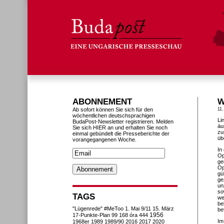
ABONNEMENT
W
Ab sofort können Sie sich für den
11.
wöchentlichen deutschsprachigen
Li
BudaPost-Newsletter registrieren. Melden
äu
Sie sich HIER an und erhalten Sie noch
zu
einmal gebündelt die Presseberichte der
üb
vorangegangenen Woche.
In
Op
ge
Op
gü
ge
un
so
TAGS
we
be
"Lügenrede"
#MeToo
1. Mai
9/11
15. März
be
1956
17-Punkte-Plan
99
168 óra
444
Im
1968er
1989
1989/90
2016
2017
2020