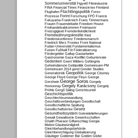
Sommeruniversität
Figyelő
Filmindustrie
FINA
Financial Times
Finanzkrise
Finnland
Flüchtlingspolitik
Flughafen
Forex-
Forint
Prozesse
Forschung
FPÖ
Francis
Fukuyama
Frankreich
Frans Timmermans
Frauen
Frauendebatte
Freedom House
Freihandelsabkommen
Freimaurer
Freizügigkeit
Fremdenfeindlichkeit
Fremdwährungskredite
fried
Friedenskonferenz
Friedensmarsch
Friedrich Merz
Frontex
Front National
Fudan-Universität
Fundamentalismus
Fusion
Fußball
Fót
Föderalisierung
Fördergelder
Gallup
Gastarbeiter
Gastronomie
Gaza-Konflikt
Geburtenrate
Gedenken
Geert Wilders
Gefängnis
Geheimdienste
Geldpolitik
Gemeinsam-PM
Gemeinsam 2014
gend
Gender Studies
Geopolitik
Generalstreik
George Clooney
George Floyd
George Floys
George
George Soros
Gershwin
Gergely
Gergely Karácsony
Homonnay
Gergely
Pröhle
Gergő Sáling
Gerichtsurteil
Geschichtspolitik
Geschlechtsumwandlung
Geschäftsverbindungen
Gesellschaft
Gesellschaftliche Spaltung
Gesetz
Gesellschaftskrise
Gesundheitssystem
Getreidelieferungen
Gewalt
Gewaltserie
Gewerkschaften
Ghaith Pharaon
Giftanschlag
Giorgia
Meloni
Glaubwürdigkeit
Gleichbehandlungsbehörde
Gleichberechtigung
Globalisierung
Gläubiger
Goldener Bär
Golden Globe