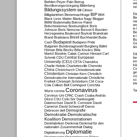
Bethlen-Peyer-Pakt
Betrug
we
Bevölkerungsrückgang
Bilderberg
se
Bildungssystem
Bill Clinton
De
BIP
Billigdarlehen
Binnennachfrage
BKK
Be
Black Lives Matter
Blanka Nagy
Blogger
na
BMW
Bodenmafia
Bokros-Paket
wo
Bolschewismus
Bootsunglück
Boris
in
Johnson
Boris Nemzow
Borsod 6
Bosnien-
Be
Herzegowina
Boulevard
Boykott
Braindrain
in
Brexit
Brand
Bratislava
Buchhandel
Buda-
Bu
Budapest
Cash
Budapest Pride
Ge
Bulgarien
Bundestagswahl
Burgberg
Bálint
än
Hóman
Béla Biszku
Béla Kovács
Béla
Markó
Bündnis
Calais
Cannon Hinnant
Carl
Dá
Central European
Schmitt
CDU
be
en
University (CEU)
CETA
Chanukka
kä
Charlie Hebdo
Charlottesville
Chemnitz
Co
China
Christchurch
Christdemokratie
ge
Christentum
Christian Kern
Christlich-
zu
Demokratische Internationale
Christliche
sc
Freiheit
Christoph Schönborn
CIA
Coca-
in
Cola
Colleen Bell
Comingout
Conchita
Coronavirus
Ta
Wurst
corona
Corvinus-Uni
CPAC
Crash
Csaba András
Dézsi
CSU
Csíki Sör
Dankesgeld
Datenschutz
David B. Cornstein
David
Cameron
David Schwezoff
Davos
Demografie
Debrecen
defi
Demokratie
Demokratische
Koalition
Demonstrationen
Denkfabriken
Denkmal
Denkmal für den
nationalen Zusammenhalt
Dialog
Diplomatie
Digitalisierung