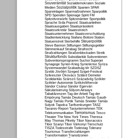
Souveränität
Sozialdemokraten
Soziale
Sozialpolitik
Medien
Spanien
SPAR
Spareinlagen
Sparmaßnahmen
Sparpolitik
SPD
Spenden
Spionage
Spirit FM
Spitzelvorwürfe
Spitzenämter
Sportpolitik
Sprache
Srđa Popović
Staatsanleihen
Staatsausgaben
Staatspräsident
Staatssekretär
Staatsstreich
Staatsunternehmen
Staatsverschuldung
Stadtentwicklung
Stafano Bottoni
Station
Steuerpolitik
Statuenstreit
Sterbehilfe
Steve Bannon
Stiftungen
Stiftungsgelder
Stimmenkauf
Strabag
Strafrecht
Strafzahlungen
Straßenblockaden
Streik
Strukturfonds
Subsidiarität
Subventionen
Subventionsprogramm
Suchoi Superjet
Synagoge
Syrien-Krieg
Syrienkrise
Syriza
Systemwandel
Szabadság tér
SZDSZ
Szebb Jövőért
Szeged
Sziget-Festival
Szilveszter Ókovács
Szilárd Demeter
Szolidaritás
Szárszó
Századvég
Székler
Székler-Autonomie
Székésféhervár
Sándor Csányi
Sándor Egervári
Säkularisierung
Sólyom Airways
Tabaklizenzen
Tag der Arbeit
Tag der
Empörung
Tamás Deutsch
Tamás Gaudi-
Nagy
Tamás Portik
Tamás Sneider
Tamás
Sulyok
Tapolca
Tarifsenkungen
TASZ
Tavares-Report
Taxiunternehmen
TEK
Terrorismus
Telekommunikation
Tesco
Theater
The New York Times
Theresa
May
Thomas Piketty
Tibor Navracsics
Tibor Szanyi
Tibor Várkonyi
Tierschutz
TISZA
Todesstrafe
Todestag
Toleranz
Tourismus
Transferzahlungen
Transformation
Transitzonen