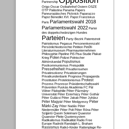
Partnership
Origo
Oscar
Ostbahnhof
Ostern
OSZE
OTP
Palästina
Panama Papers
Paneuropäisches Picknick
Paparazzo
Papst Benedikt XVI.
Papst Franziskus
Parlamentswahl 2018
Paris
Parlamentswahl 2022
Partei
des doppelschwänzigen Hundes
Parteien
Party-Bezirk
Patentstreit
Patriotismus
Pegasus
Personenkennzahl
Persönlichkeitsrechte
Petition
Petőfi-
Literaturmuseum
Pharmaunternehmen
Philosophie
Pipeline
PiS
Pisa-Studie
Plakat-
Polen
Krieg
Polizei
Polnischer
Populismus
Abhörskandal
Postkommunismus
Preispolitik
Pressefreiheit
Privatfernsehen
Privatinsolvenz
Privatisierungen
Privatkundenbank
Prognose
Propaganda
Protest
Prostitution
Protektionismus
Prozess
Prozesse
Präsidentschaftswahl
Prävention
Puskás Akadémia FC
Pál
Völner
Pädophilie
Péter-Pázmány-
Universität
Péter Esterházy
Péter Gothár
Péter Gulácsi
Péter Jakab
Péter Juhász
Péter
Péter Magyar
Péter Medgyessy
Márki-Zay
Péter Nadás
Péter
Niedermüller
Péter Polt
Péter Róna
Péter
Szijjártó
Qasim Soleimani
Quaestor
Quaestor-Pleite
Quotensystem
Radikalismus
Radikalität
Radio Free
Europe
Radnóti
Randalph L. Braham
Rassismus
Ratkó-Kinder
Rattenplage
Re-