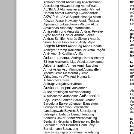
fü
Abhörverdacht
Abrüstung
Abschiebung
wi
Abtreibung
Abwanderung
Achtelfinale
Pa
AENM
AfD
Afghanistan
agentur
Ahmed
wü
Hamed
Ahmet Davutoglu
Aktionskreis
de
AKW Paks
AKW Saporischschja
Albert
Pr
Pásztor
Alexei Nawalny
Alexis Tsipras
sol
Aljaksandr Lukaschenka
Alstom
Altus
Amazonas
Amnesty International
A
Amtseinführung
Amtssitz
András Fekete-
ge
Győr
András Heisler
András Lovasi
Re
András Schiffer
András Siewert
András
Ge
Veres
André Goodfriend
Andy Vajna
an
Angela Merkel
Anhörung
Anna Donáth
ne
Annegret Kramp-Karrenbauer
Antal Rogán
de
Anti-
Anti-IS-Koalition
Antifa
fr
Antisemitismus
Antiziganismus
Antony
Blinken
Arabische Liga
Arbeiterbewegung
In
Arbeitsmarkt
Armee
Armin Laschet
Ma
Armut
Asien
Asyl
Atomdeal
Atomwaffen
er
Attentat
Attila Mesterházy
Attila
di
Vidnyánszky
ATV
Audi Hungaria
öf
Aufnahmezentren
Me
Auftragsvergabeverfahren
li
Auslandsungarn
Ausländer
Äh
Ausschreitungen
Auswanderung
Op
Außenpolitik
Autoindustrie
Autonomie
Fo
Baja
Balkan
Banken
Barack Obama
An
Barcelona
Barvergütungen
Bausektor
si
Bausparsubvention
Bayerische
Or
Landtagswahl
BayernLB
Beerdigung
da
Befragung
Belarus
Benachteiligung
Benedek Jávor
Benefizveranstaltung
In
Benjamin Netanjahu
Benzinpreis
Berlin
Fr
Bernadett Széll
Bernard-Henri Lévy
Po
Bertelsmann
Besatzung
de
Beschäftigungsprogramme
Besetzung
Uk