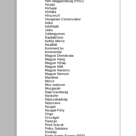
Heti Világgazdaság (HVG)
Híradó
Hírhatár
HírKlikk
Hírszerző
Hungarian Conservative
Index
InfoRádió
Jelen
Jobbegyenes
Kapitalizmus
Kettős Mérce
Kisalföld
Komment.hu
Kommentár
Magyar Demokrata
Magyar Hang
Magyar Hírlap
Magyar Idők
Magyar Narancs
Magyar Nemzet
Mandiner
Mérce
Mos maiorum
Mozgástér
Napi Gazdaság
Neokohn
Népszabadság
Népszava
Nyugat
Nyugati Fény
Origo
Országút
Partizán
Pesti Srácok
Policy Solutions
Portfolio
Radio Freies Europa (RFE)