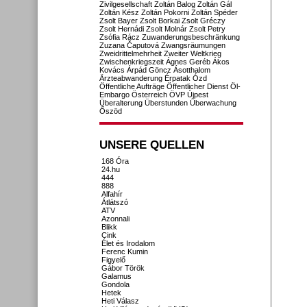
Zivilgesellschaft
Zoltán Balog
Zoltán Gál
Zoltán Kész
Zoltán Pokorni
Zoltán Spéder
Zsolt Bayer
Zsolt Borkai
Zsolt Gréczy
Zsolt Hernádi
Zsolt Molnár
Zsolt Petry
Zsófia Rácz
Zuwanderungsbeschränkung
Zuzana Čaputová
Zwangsräumungen
Zweidrittelmehrheit
Zweiter Weltkrieg
Zwischenkriegszeit
Ágnes Geréb
Ákos
Kovács
Árpád Göncz
Ásotthalom
Ärzteabwanderung
Érpatak
Ózd
Öffentliche Aufträge
Öffentlicher Dienst
Öl-
Embargo
Österreich
ÖVP
Újpest
Überalterung
Überstunden
Überwachung
Őszöd
UNSERE QUELLEN
168 Óra
24.hu
444
888
Alfahír
Átlátszó
ATV
Azonnali
Blikk
Cink
Élet és Irodalom
Ferenc Kumin
Figyelő
Gábor Török
Galamus
Gondola
Hetek
Heti Válasz