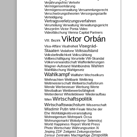
Verjährungsfrist
Verkehr
Vermögenserklärung
Vermögensverwaltung
Versammlungsrecht
Verschwörungstheorien
Versorgungstarife
Verteidigung
Vertragsverletzungsverfahren
Verurteilung
Verwaltung
Verwaltungsgericht
Veszprém
Victor Ponta
Video
Videofälschung
Vienna Capital Partners
Viktor Orbán
VIII. Bezirk
Visegrád-
Visa-Affäre
Visafreiheit
Staaten
Vodafone
Volksaufstand
Volksbefindlichkeit
Volkszählung
Vollbeschäftigung
Vorurteile
VW-Skandal
Völkerverwandtschaft
Waffenlieferungen
Wahlen
Wagner-Aufstand
Wahlbündnis
Wahlfälschung
Wahlgesetz
Wahlkampf
Wallfahrt
Wechselkurs
Weihnachten
Weltbank
Weltkrieg
Weltmeisterschaft
Weltwirtschaftsforum
Wende
Werbesteuer
Werbung
Werte
Westbalkan
Wettbewerbsfähigkeit
Wetterdienst
Whistleblower
Wiederaufbau
Wirtschaftspolitik
Wien
Wirtschaftswachstum
Wissenschaft
Wladimir Putin
WM-Finale
Woche der
Ehe
Wohltätigkeitsveranstaltung
Wohneigentum
Wohnpark Ócsa
Wohnungsmarkt
Wolodymyr Selenskyj
World Happiness Report
World Press
Photo
Wortschatz
Währungsunion
Xi
Jinping
ZDF
Zeitgeist
Zeitungssterben
Zensur
Zentrales Machtgefüge
Zinspolitik