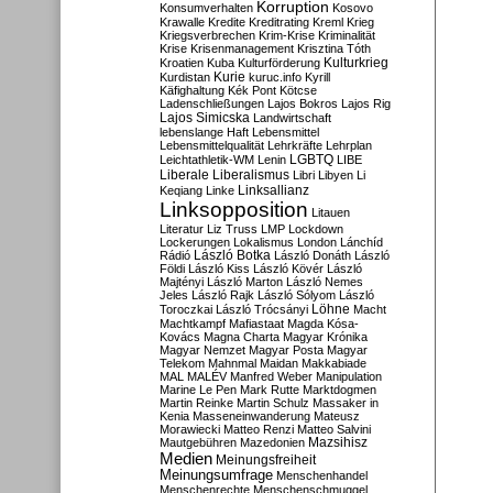
Korruption
Konsumverhalten
Kosovo
Krawalle
Kredite
Kreditrating
Kreml
Krieg
Kriegsverbrechen
Krim-Krise
Kriminalität
Krise
Krisenmanagement
Krisztina Tóth
Kulturkrieg
Kroatien
Kuba
Kulturförderung
Kurdistan
Kurie
kuruc.info
Kyrill
Käfighaltung
Kék Pont
Kötcse
Ladenschließungen
Lajos Bokros
Lajos Rig
Lajos Simicska
Landwirtschaft
lebenslange Haft
Lebensmittel
Lebensmittelqualität
Lehrkräfte
Lehrplan
LGBTQ
Leichtathletik-WM
Lenin
LIBE
Liberale
Liberalismus
Libri
Libyen
Li
Linksallianz
Keqiang
Linke
Linksopposition
Litauen
Literatur
Liz Truss
LMP
Lockdown
Lockerungen
Lokalismus
London
Lánchíd
Rádió
László Botka
László Donáth
László
Földi
László Kiss
László Kövér
László
Majtényi
László Marton
László Nemes
Jeles
László Rajk
László Sólyom
László
Löhne
Toroczkai
László Trócsányi
Macht
Machtkampf
Mafiastaat
Magda Kósa-
Kovács
Magna Charta
Magyar Krónika
Magyar Nemzet
Magyar Posta
Magyar
Telekom
Mahnmal
Maidan
Makkabiade
MAL
MALÉV
Manfred Weber
Manipulation
Marine Le Pen
Mark Rutte
Marktdogmen
Martin Reinke
Martin Schulz
Massaker in
Kenia
Masseneinwanderung
Mateusz
Morawiecki
Matteo Renzi
Matteo Salvini
Mautgebühren
Mazedonien
Mazsihisz
Medien
Meinungsfreiheit
Meinungsumfrage
Menschenhandel
Menschenrechte
Menschenschmuggel