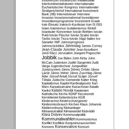
Inslovenzen
Insolvenzen
Intellektuelle
Interkontinentalraketen
Internationaler
Eucharistischer Kongress
Internationaler
Strafgerichtshof
International Investment
Bank (IIB)
Internetsteuer
Interview
Invasion
Invasionsmahnmal
Investitionen
Investitionsprogramme
Investment Grade
Irak-Einsatz
Irakisch-Kurdistan
Iran
IS
ISIS
Israel
Islam
Islamismus
Isolationismus
Istanbuler Konvention
István Bethlen
István
Pukli
István Pásztor
István Szabó
István
Tarlós
István Tisza
István Vágó
Italien
Ivo
Sanader
IWF
Jahresprognose
Jahrestag
Jahresrückblick
James Corney
Jean-Claude Juncker
Jean Asselborn
Jenő Rácz
Jerusalem
Jewgeni Prigoschin
Jobbik
Joe Biden
John Kirby
John
McCain
Judentum
Judith Sargentini
Judit
Varga
Jugendschutz
Jungwähler
Justizsystem
János Dénes Orbán
János
Lázár
János Volner
János Zuschlag
János
Áder
József Antall
József Szájer
József
Tóbiás
Jüdische Gemeinde
Kalter Krieg
Kapitalismus
Kapitol
Kardinalgesetz
Karl
Marx
Karpatoukraine
Kasachstan
Katalin
Katalin Novák
Karikó
Katalonien
Katholische Kirche
KDNP
Kecskemét
Kernklientel
Kettenbrücke
KGB
Kinderarmut
Kinderschutzgesetz
Kindesmissbrauch
Kirchen
Klaus Johannis
Kleiderordnung
Kleinanleger
Klimaneutralität
Klimawandel
Klubrádió
Klára Dobrev
Kommunalpolitik
Kommunalwahlen
Kommunismus
Konflikt
Konflikte
Konjunkturaussichten
Konservative
Konsens
Konsum