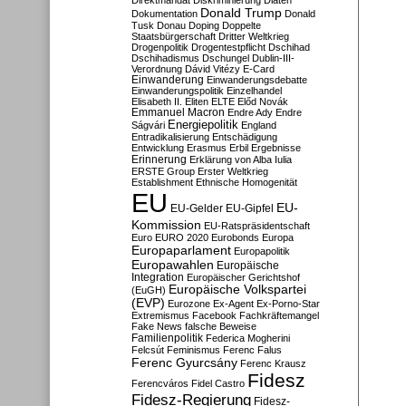
Direktmandat
Diskriminierung
Diäten
Donald Trump
Dokumentation
Donald
Tusk
Donau
Doping
Doppelte
Staatsbürgerschaft
Dritter Weltkrieg
Drogenpolitik
Drogentestpflicht
Dschihad
Dschihadismus
Dschungel
Dublin-III-
Verordnung
Dávid Vitézy
E-Card
Einwanderung
Einwanderungsdebatte
Einwanderungspolitik
Einzelhandel
Elisabeth II.
Eliten
ELTE
Előd Novák
Emmanuel Macron
Endre Ady
Endre
Energiepolitik
Ságvári
England
Entradikalisierung
Entschädigung
Entwicklung
Erasmus
Erbil
Ergebnisse
Erinnerung
Erklärung von Alba Iulia
ERSTE Group
Erster Weltkrieg
Establishment
Ethnische Homogenität
EU
EU-
EU-Gelder
EU-Gipfel
Kommission
EU-Ratspräsidentschaft
Euro
EURO 2020
Eurobonds
Europa
Europaparlament
Europapolitik
Europawahlen
Europäische
Integration
Europäischer Gerichtshof
Europäische Volkspartei
(EuGH)
(EVP)
Eurozone
Ex-Agent
Ex-Porno-Star
Extremismus
Facebook
Fachkräftemangel
Fake News
falsche Beweise
Familienpolitik
Federica Mogherini
Felcsút
Feminismus
Ferenc Falus
Ferenc Gyurcsány
Ferenc Krausz
Fidesz
Ferencváros
Fidel Castro
Fidesz-Regierung
Fidesz-