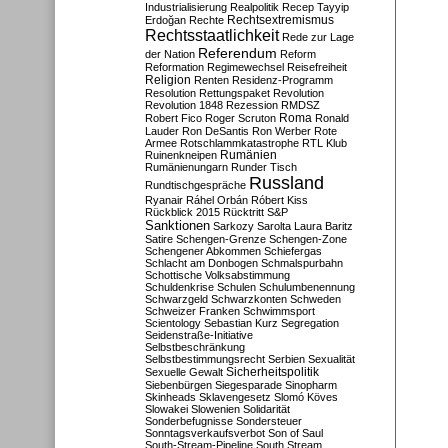
Industrialisierung
Realpolitik
Recep Tayyip
Rechtsextremismus
Erdoğan
Rechte
Rechtsstaatlichkeit
Rede zur Lage
Referendum
der Nation
Reform
Reformation
Regimewechsel
Reisefreiheit
Religion
Renten
Residenz-Programm
Resolution
Rettungspaket
Revolution
Revolution 1848
Rezession
RMDSZ
Roma
Robert Fico
Roger Scruton
Ronald
Lauder
Ron DeSantis
Ron Werber
Rote
Armee
Rotschlammkatastrophe
RTL Klub
Ruinenkneipen
Rumänien
Rumänienungarn
Runder Tisch
Russland
Rundtischgespräche
Ryanair
Ráhel Orbán
Róbert Kiss
Rückblick 2015
Rücktritt
S&P
Sanktionen
Sarkozy
Sarolta Laura Baritz
Satire
Schengen-Grenze
Schengen-Zone
Schengener Abkommen
Schiefergas
Schlacht am Donbogen
Schmalspurbahn
Schottische Volksabstimmung
Schuldenkrise
Schulen
Schulumbenennung
Schwarzgeld
Schwarzkonten
Schweden
Schweizer Franken
Schwimmsport
Scientology
Sebastian Kurz
Segregation
Seidenstraße-Initiative
Selbstbeschränkung
Selbstbestimmungsrecht
Serbien
Sexualität
Sicherheitspolitik
Sexuelle Gewalt
Siebenbürgen
Siegesparade
Sinopharm
Skinheads
Sklavengesetz
Slomó Köves
Slowakei
Slowenien
Solidarität
Sonderbefugnisse
Sondersteuer
Sonntagsverkaufsverbot
Son of Saul
South-Stream-Pipeline
South Stream