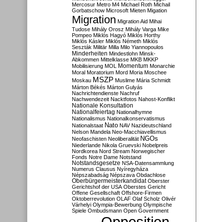
Mercosur
Metro M4
Michael Roth
Michail
Gorbatschow
Microsoft
Mieten
Migation
Migration
Migration Aid
Mihai
Tudose
Mihály Orosz
Mihály Varga
Mike
Pompeo
Miklós Hagyó
Miklós Horthy
Miklós Kásler
Miklós Németh
Miklós
Seszták
Militär
Milla
Milo Yiannopoulos
Minderheiten
Mindestlohn
Minsk-
Abkommen
Mittelklasse
MKB
MKKP
Momentum
Mobilisierung
MOL
Monarchie
Moral
Moratorium
Mord
Moria
Moschee
MSZP
Moskau
Muslime
Mária Schmidt
Márton Békés
Márton Gulyás
Nachrichtendienste
Nachruf
Nachwendezeit
Nacktfotos
Nahost-Konflikt
Nationale Konsultation
Nationalfeiertag
Nationalhymne
Nationalismus
Nationalkonservatismus
Nato
Nationalstaat
NAV
Nazideutschland
Nelson Mandela
Neo-Macchiavellismus
NGOs
Neofaschisten
Neoliberalität
Niederlande
Nikola Gruevski
Nobelpreis
Nordkorea
Nord Stream
Norwegischer
Fonds
Notre Dame
Notstand
Notstandsgesetze
NSA-Datensammlung
Numerus Clausus
Nyíregyháza
Népszabadság
Népszava
Obdachlose
Oberbürgermeisterkandidat
Oberster
Gerichtshof der USA
Oberstes Gericht
Offene Gesellschaft
Offshore-Firmen
Oktoberrevolution
OLAF
Olaf Scholz
Olivér
Várhelyi
Olympia-Bewerbung
Olympische
Spiele
Ombudsmann
Open Government
Opposition