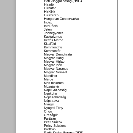
Heti Világgazdaság (HVG)
Híradó
Hírhatár
HírKlikk
Hírszerző
Hungarian Conservative
Index
InfoRádió
Jelen
Jobbegyenes
Kapitalizmus
Kettős Mérce
Kisalföld
Komment.hu
Kommentár
Magyar Demokrata
Magyar Hang
Magyar Hírlap
Magyar Idők
Magyar Narancs
Magyar Nemzet
Mandiner
Mérce
Mos maiorum
Mozgástér
Napi Gazdaság
Neokohn
Népszabadság
Népszava
Nyugat
Nyugati Fény
Origo
Országút
Partizán
Pesti Srácok
Policy Solutions
Portfolio
Radio Freies Europa (RFE)