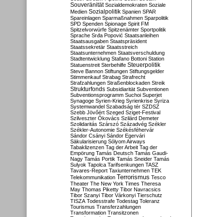
Souveränität
Sozialdemokraten
Soziale
Sozialpolitik
Medien
Spanien
SPAR
Spareinlagen
Sparmaßnahmen
Sparpolitik
SPD
Spenden
Spionage
Spirit FM
Spitzelvorwürfe
Spitzenämter
Sportpolitik
Sprache
Srđa Popović
Staatsanleihen
Staatsausgaben
Staatspräsident
Staatssekretär
Staatsstreich
Staatsunternehmen
Staatsverschuldung
Stadtentwicklung
Stafano Bottoni
Station
Steuerpolitik
Statuenstreit
Sterbehilfe
Steve Bannon
Stiftungen
Stiftungsgelder
Stimmenkauf
Strabag
Strafrecht
Strafzahlungen
Straßenblockaden
Streik
Strukturfonds
Subsidiarität
Subventionen
Subventionsprogramm
Suchoi Superjet
Synagoge
Syrien-Krieg
Syrienkrise
Syriza
Systemwandel
Szabadság tér
SZDSZ
Szebb Jövőért
Szeged
Sziget-Festival
Szilveszter Ókovács
Szilárd Demeter
Szolidaritás
Szárszó
Századvég
Székler
Székler-Autonomie
Székésféhervár
Sándor Csányi
Sándor Egervári
Säkularisierung
Sólyom Airways
Tabaklizenzen
Tag der Arbeit
Tag der
Empörung
Tamás Deutsch
Tamás Gaudi-
Nagy
Tamás Portik
Tamás Sneider
Tamás
Sulyok
Tapolca
Tarifsenkungen
TASZ
Tavares-Report
Taxiunternehmen
TEK
Terrorismus
Telekommunikation
Tesco
Theater
The New York Times
Theresa
May
Thomas Piketty
Tibor Navracsics
Tibor Szanyi
Tibor Várkonyi
Tierschutz
TISZA
Todesstrafe
Todestag
Toleranz
Tourismus
Transferzahlungen
Transformation
Transitzonen