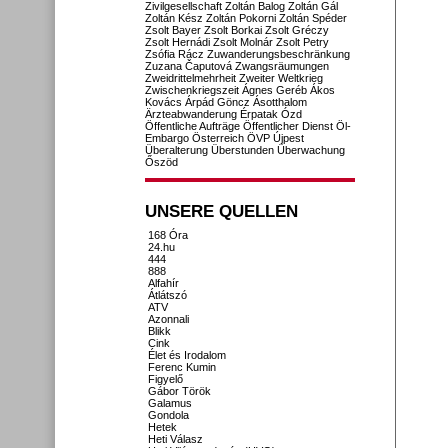
Zivilgesellschaft
Zoltán Balog
Zoltán Gál
Zoltán Kész
Zoltán Pokorni
Zoltán Spéder
Zsolt Bayer
Zsolt Borkai
Zsolt Gréczy
Zsolt Hernádi
Zsolt Molnár
Zsolt Petry
Zsófia Rácz
Zuwanderungsbeschränkung
Zuzana Čaputová
Zwangsräumungen
Zweidrittelmehrheit
Zweiter Weltkrieg
Zwischenkriegszeit
Ágnes Geréb
Ákos
Kovács
Árpád Göncz
Ásotthalom
Ärzteabwanderung
Érpatak
Ózd
Öffentliche Aufträge
Öffentlicher Dienst
Öl-
Embargo
Österreich
ÖVP
Újpest
Überalterung
Überstunden
Überwachung
Őszöd
UNSERE QUELLEN
168 Óra
24.hu
444
888
Alfahír
Átlátszó
ATV
Azonnali
Blikk
Cink
Élet és Irodalom
Ferenc Kumin
Figyelő
Gábor Török
Galamus
Gondola
Hetek
Heti Válasz