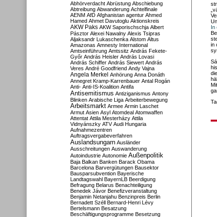
Abhörverdacht
Abrüstung
Abschiebung
st
Abtreibung
Abwanderung
Achtelfinale
„v
AENM
AfD
Afghanistan
agentur
Ahmed
Ve
Hamed
Ahmet Davutoglu
Aktionskreis
Un
AKW Paks
AKW Saporischschja
Albert
In
Be
Pásztor
Alexei Nawalny
Alexis Tsipras
st
Aljaksandr Lukaschenka
Alstom
Altus
in
Amazonas
Amnesty International
sy
Amtseinführung
Amtssitz
András Fekete-
Győr
András Heisler
András Lovasi
Sá
András Schiffer
András Siewert
András
hi
Veres
André Goodfriend
Andy Vajna
di
Angela Merkel
Anhörung
Anna Donáth
hä
Annegret Kramp-Karrenbauer
Antal Rogán
Mi
Anti-
Anti-IS-Koalition
Antifa
ga
Antisemitismus
Antiziganismus
Antony
Blinken
Arabische Liga
Arbeiterbewegung
Ta
Arbeitsmarkt
Armee
Armin Laschet
Armut
Asien
Asyl
Atomdeal
Atomwaffen
Attentat
Attila Mesterházy
Attila
Vidnyánszky
ATV
Audi Hungaria
Aufnahmezentren
Auftragsvergabeverfahren
Auslandsungarn
Ausländer
Ausschreitungen
Auswanderung
Außenpolitik
Autoindustrie
Autonomie
Baja
Balkan
Banken
Barack Obama
Barcelona
Barvergütungen
Bausektor
Bausparsubvention
Bayerische
Landtagswahl
BayernLB
Beerdigung
Befragung
Belarus
Benachteiligung
Benedek Jávor
Benefizveranstaltung
Benjamin Netanjahu
Benzinpreis
Berlin
Bernadett Széll
Bernard-Henri Lévy
Bertelsmann
Besatzung
Beschäftigungsprogramme
Besetzung