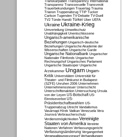
Transkarpatien
Transparency International
Transparenz
Transsexuelle
Transvestit
Trauerbekundungen
Trauertag
Trauma
Trianon
Truppenabzug
TTIP
Tucker
Carlson
Tugenden
TV-Debatte
TV-Duell
Türkei
TV2
Tünde Handó
Uber
UEFA
Ukraine-Krieg
Ukraine
Umverteilung
Umweltschutz
Unabhängigkeit
Unentschlossene
Ungarisch-amerikanische
Beziehungen
Ungarisch-deutsche
Beziehungen
Ungarische Akademie der
Wissenschaften
Ungarische Garde
Ungarische Nationalbank
Ungarischer
Nationaler Filmfonds
Ungarischer
Rechnungshof
Ungarisches Parlament
Ungarische Staatsoper
Ungarische
Ungarn
Ungarn-
Ärztekammer
Kritik
Universitäten
Universität für
Theater- und Filmkunst in Budapest
(SZFE)
Unruhen 2006
Unternehmen
Unternehmenssteuer
Unterschicht
Unterschriftenaktion
Untersuchung
Ursula
US-Botschaft
von der Leyen
US-
US-
Einreiseverbot
Präsidentschaftswahlen
US-
Truppenabzug
Utrecht
Vandalismus
Vasárnapi Hírek
Vatikan
Venezuela
Vera
Jourová
Verbraucherschutz
Vereinigte
Verdienstmöglichkeiten
Staaten von Amerika
Vereinte
Nationen
Verfahren
Verfassungsgericht
Verfassungsänderung
Vergangenheit
Vergewaltigungsvorwurf
Verhandlungen