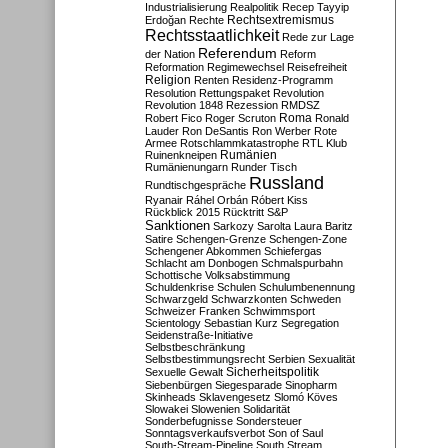
Industrialisierung
Realpolitik
Recep Tayyip
Rechtsextremismus
Erdoğan
Rechte
Rechtsstaatlichkeit
Rede zur Lage
Referendum
der Nation
Reform
Reformation
Regimewechsel
Reisefreiheit
Religion
Renten
Residenz-Programm
Resolution
Rettungspaket
Revolution
Revolution 1848
Rezession
RMDSZ
Roma
Robert Fico
Roger Scruton
Ronald
Lauder
Ron DeSantis
Ron Werber
Rote
Armee
Rotschlammkatastrophe
RTL Klub
Ruinenkneipen
Rumänien
Rumänienungarn
Runder Tisch
Russland
Rundtischgespräche
Ryanair
Ráhel Orbán
Róbert Kiss
Rückblick 2015
Rücktritt
S&P
Sanktionen
Sarkozy
Sarolta Laura Baritz
Satire
Schengen-Grenze
Schengen-Zone
Schengener Abkommen
Schiefergas
Schlacht am Donbogen
Schmalspurbahn
Schottische Volksabstimmung
Schuldenkrise
Schulen
Schulumbenennung
Schwarzgeld
Schwarzkonten
Schweden
Schweizer Franken
Schwimmsport
Scientology
Sebastian Kurz
Segregation
Seidenstraße-Initiative
Selbstbeschränkung
Selbstbestimmungsrecht
Serbien
Sexualität
Sicherheitspolitik
Sexuelle Gewalt
Siebenbürgen
Siegesparade
Sinopharm
Skinheads
Sklavengesetz
Slomó Köves
Slowakei
Slowenien
Solidarität
Sonderbefugnisse
Sondersteuer
Sonntagsverkaufsverbot
Son of Saul
South-Stream-Pipeline
South Stream