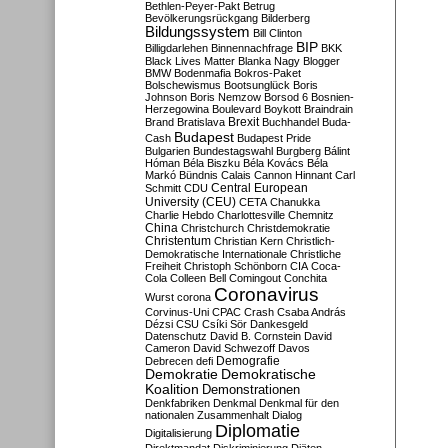
Bethlen-Peyer-Pakt
Betrug
Bevölkerungsrückgang
Bilderberg
Bildungssystem
Bill Clinton
BIP
Billigdarlehen
Binnennachfrage
BKK
Black Lives Matter
Blanka Nagy
Blogger
BMW
Bodenmafia
Bokros-Paket
Bolschewismus
Bootsunglück
Boris
Johnson
Boris Nemzow
Borsod 6
Bosnien-
Herzegowina
Boulevard
Boykott
Braindrain
Brexit
Brand
Bratislava
Buchhandel
Buda-
Budapest
Cash
Budapest Pride
Bulgarien
Bundestagswahl
Burgberg
Bálint
Hóman
Béla Biszku
Béla Kovács
Béla
Markó
Bündnis
Calais
Cannon Hinnant
Carl
Central European
Schmitt
CDU
University (CEU)
CETA
Chanukka
Charlie Hebdo
Charlottesville
Chemnitz
China
Christchurch
Christdemokratie
Christentum
Christian Kern
Christlich-
Demokratische Internationale
Christliche
Freiheit
Christoph Schönborn
CIA
Coca-
Cola
Colleen Bell
Comingout
Conchita
Coronavirus
Wurst
corona
Corvinus-Uni
CPAC
Crash
Csaba András
Dézsi
CSU
Csíki Sör
Dankesgeld
Datenschutz
David B. Cornstein
David
Cameron
David Schwezoff
Davos
Demografie
Debrecen
defi
Demokratie
Demokratische
Koalition
Demonstrationen
Denkfabriken
Denkmal
Denkmal für den
nationalen Zusammenhalt
Dialog
Diplomatie
Digitalisierung