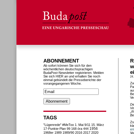
ABONNEMENT
R
Ab sofort können Sie sich für den
w
wöchentlichen deutschsprachigen
e
BudaPost-Newsletter registrieren. Melden
Sie sich HIER an und erhalten Sie noch
24
einmal gebündelt die Presseberichte der
Zw
vorangegangenen Woche.
Pa
au
Be
Ve
De
Ve
„R
Be
TAGS
Zs
"Lügenrede"
#MeToo
1. Mai
9/11
15. März
kl
1956
17-Punkte-Plan
99
168 óra
444
er
1968er
1989
1989/90
2016
2017
2020
Vo