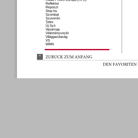
Reflektor
Reposzt
Stop.hu
Szombat
Szuverén
Telex
Új Szó
Vasárnap
Véleményvezér
Világgazdaság
VS
WMN
^
ZURÜ
CK 
ZUM 
ANFANG
DEN 
FAVORITEN 