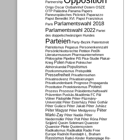
Partnership
Origo
Oscar
Ostbahnhof
Ostern
OSZE
OTP
Palästina
Panama Papers
Paneuropäisches Picknick
Paparazzo
Papst Benedikt XVI.
Papst Franziskus
Parlamentswahl 2018
Paris
Parlamentswahl 2022
Partei
des doppelschwänzigen Hundes
Parteien
Party-Bezirk
Patentstreit
Patriotismus
Pegasus
Personenkennzahl
Persönlichkeitsrechte
Petition
Petőfi-
Literaturmuseum
Pharmaunternehmen
Philosophie
Pipeline
PiS
Pisa-Studie
Plakat-
Polen
Krieg
Polizei
Polnischer
Populismus
Abhörskandal
Postkommunismus
Preispolitik
Pressefreiheit
Privatfernsehen
Privatinsolvenz
Privatisierungen
Privatkundenbank
Prognose
Propaganda
Protest
Prostitution
Protektionismus
Prozess
Prozesse
Präsidentschaftswahl
Prävention
Puskás Akadémia FC
Pál
Völner
Pädophilie
Péter-Pázmány-
Universität
Péter Esterházy
Péter Gothár
Péter Gulácsi
Péter Jakab
Péter Juhász
Péter
Péter Magyar
Péter Medgyessy
Márki-Zay
Péter Nadás
Péter
Niedermüller
Péter Polt
Péter Róna
Péter
Szijjártó
Qasim Soleimani
Quaestor
Quaestor-Pleite
Quotensystem
Radikalismus
Radikalität
Radio Free
Europe
Radnóti
Randalph L. Braham
Rassismus
Ratkó-Kinder
Rattenplage
Re-