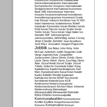
Inslovenzen
Insolvenzen
Intellektuelle
Interkontinentalraketen
Internationaler
Eucharistischer Kongress
Internationaler
Strafgerichtshof
International Investment
Bank (IIB)
Internetsteuer
Interview
Invasion
Invasionsmahnmal
Investitionen
Investitionsprogramme
Investment Grade
Irak-Einsatz
Irakisch-Kurdistan
Iran
IS
ISIS
Israel
Islam
Islamismus
Isolationismus
Istanbuler Konvention
István Bethlen
István
Pukli
István Pásztor
István Szabó
István
Tarlós
István Tisza
István Vágó
Italien
Ivo
Sanader
IWF
Jahresprognose
Jahrestag
Jahresrückblick
James Corney
Jean-Claude Juncker
Jean Asselborn
Jenő Rácz
Jerusalem
Jewgeni Prigoschin
Jobbik
Joe Biden
John Kirby
John
McCain
Judentum
Judith Sargentini
Judit
Varga
Jugendschutz
Jungwähler
Justizsystem
János Dénes Orbán
János
Lázár
János Volner
János Zuschlag
János
Áder
József Antall
József Szájer
József
Tóbiás
Jüdische Gemeinde
Kalter Krieg
Kapitalismus
Kapitol
Kardinalgesetz
Karl
Marx
Karpatoukraine
Kasachstan
Katalin
Katalin Novák
Karikó
Katalonien
Katholische Kirche
KDNP
Kecskemét
Kernklientel
Kettenbrücke
KGB
Kinderarmut
Kinderschutzgesetz
Kindesmissbrauch
Kirchen
Klaus Johannis
Kleiderordnung
Kleinanleger
Klimaneutralität
Klimawandel
Klubrádió
Klára Dobrev
Kommunalpolitik
Kommunalwahlen
Kommunismus
Konflikt
Konflikte
Konjunkturaussichten
Konservative
Konsens
Konsum