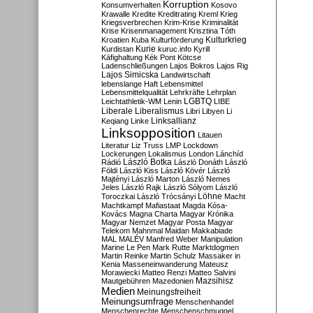
Korruption
Konsumverhalten
Kosovo
Krawalle
Kredite
Kreditrating
Kreml
Krieg
Kriegsverbrechen
Krim-Krise
Kriminalität
Krise
Krisenmanagement
Krisztina Tóth
Kulturkrieg
Kroatien
Kuba
Kulturförderung
Kurdistan
Kurie
kuruc.info
Kyrill
Käfighaltung
Kék Pont
Kötcse
Ladenschließungen
Lajos Bokros
Lajos Rig
Lajos Simicska
Landwirtschaft
lebenslange Haft
Lebensmittel
Lebensmittelqualität
Lehrkräfte
Lehrplan
LGBTQ
Leichtathletik-WM
Lenin
LIBE
Liberale
Liberalismus
Libri
Libyen
Li
Linksallianz
Keqiang
Linke
Linksopposition
Litauen
Literatur
Liz Truss
LMP
Lockdown
Lockerungen
Lokalismus
London
Lánchíd
Rádió
László Botka
László Donáth
László
Földi
László Kiss
László Kövér
László
Majtényi
László Marton
László Nemes
Jeles
László Rajk
László Sólyom
László
Löhne
Toroczkai
László Trócsányi
Macht
Machtkampf
Mafiastaat
Magda Kósa-
Kovács
Magna Charta
Magyar Krónika
Magyar Nemzet
Magyar Posta
Magyar
Telekom
Mahnmal
Maidan
Makkabiade
MAL
MALÉV
Manfred Weber
Manipulation
Marine Le Pen
Mark Rutte
Marktdogmen
Martin Reinke
Martin Schulz
Massaker in
Kenia
Masseneinwanderung
Mateusz
Morawiecki
Matteo Renzi
Matteo Salvini
Mautgebühren
Mazedonien
Mazsihisz
Medien
Meinungsfreiheit
Meinungsumfrage
Menschenhandel
Menschenrechte
Menschenschmuggel