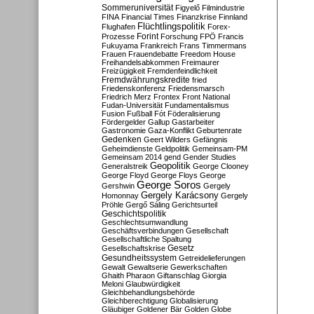
Sommeruniversität
Figyelő
Filmindustrie
FINA
Financial Times
Finanzkrise
Finnland
Flüchtlingspolitik
Flughafen
Forex-
Forint
Prozesse
Forschung
FPÖ
Francis
Fukuyama
Frankreich
Frans Timmermans
Frauen
Frauendebatte
Freedom House
Freihandelsabkommen
Freimaurer
Freizügigkeit
Fremdenfeindlichkeit
Fremdwährungskredite
fried
Friedenskonferenz
Friedensmarsch
Friedrich Merz
Frontex
Front National
Fudan-Universität
Fundamentalismus
Fusion
Fußball
Fót
Föderalisierung
Fördergelder
Gallup
Gastarbeiter
Gastronomie
Gaza-Konflikt
Geburtenrate
Gedenken
Geert Wilders
Gefängnis
Geheimdienste
Geldpolitik
Gemeinsam-PM
Gemeinsam 2014
gend
Gender Studies
Geopolitik
Generalstreik
George Clooney
George Floyd
George Floys
George
George Soros
Gershwin
Gergely
Gergely Karácsony
Homonnay
Gergely
Pröhle
Gergő Sáling
Gerichtsurteil
Geschichtspolitik
Geschlechtsumwandlung
Geschäftsverbindungen
Gesellschaft
Gesellschaftliche Spaltung
Gesetz
Gesellschaftskrise
Gesundheitssystem
Getreidelieferungen
Gewalt
Gewaltserie
Gewerkschaften
Ghaith Pharaon
Giftanschlag
Giorgia
Meloni
Glaubwürdigkeit
Gleichbehandlungsbehörde
Gleichberechtigung
Globalisierung
Gläubiger
Goldener Bär
Golden Globe