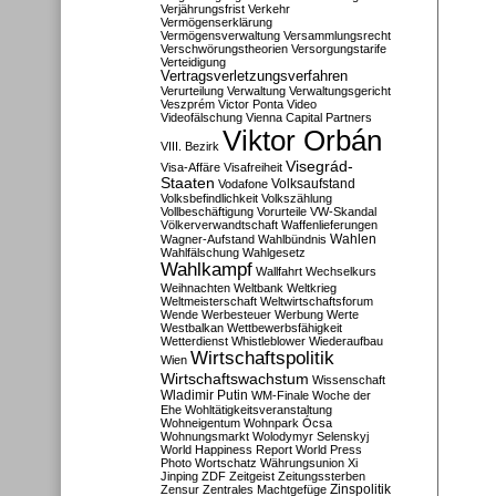
Verjährungsfrist
Verkehr
Vermögenserklärung
Vermögensverwaltung
Versammlungsrecht
Verschwörungstheorien
Versorgungstarife
Verteidigung
Vertragsverletzungsverfahren
Verurteilung
Verwaltung
Verwaltungsgericht
Veszprém
Victor Ponta
Video
Videofälschung
Vienna Capital Partners
Viktor Orbán
VIII. Bezirk
Visegrád-
Visa-Affäre
Visafreiheit
Staaten
Vodafone
Volksaufstand
Volksbefindlichkeit
Volkszählung
Vollbeschäftigung
Vorurteile
VW-Skandal
Völkerverwandtschaft
Waffenlieferungen
Wahlen
Wagner-Aufstand
Wahlbündnis
Wahlfälschung
Wahlgesetz
Wahlkampf
Wallfahrt
Wechselkurs
Weihnachten
Weltbank
Weltkrieg
Weltmeisterschaft
Weltwirtschaftsforum
Wende
Werbesteuer
Werbung
Werte
Westbalkan
Wettbewerbsfähigkeit
Wetterdienst
Whistleblower
Wiederaufbau
Wirtschaftspolitik
Wien
Wirtschaftswachstum
Wissenschaft
Wladimir Putin
WM-Finale
Woche der
Ehe
Wohltätigkeitsveranstaltung
Wohneigentum
Wohnpark Ócsa
Wohnungsmarkt
Wolodymyr Selenskyj
World Happiness Report
World Press
Photo
Wortschatz
Währungsunion
Xi
Jinping
ZDF
Zeitgeist
Zeitungssterben
Zensur
Zentrales Machtgefüge
Zinspolitik