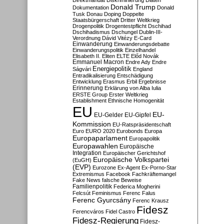
Direktmandat
Diskriminierung
Diäten
Donald Trump
Dokumentation
Donald
Tusk
Donau
Doping
Doppelte
Staatsbürgerschaft
Dritter Weltkrieg
Drogenpolitik
Drogentestpflicht
Dschihad
Dschihadismus
Dschungel
Dublin-III-
Verordnung
Dávid Vitézy
E-Card
Einwanderung
Einwanderungsdebatte
Einwanderungspolitik
Einzelhandel
Elisabeth II.
Eliten
ELTE
Előd Novák
Emmanuel Macron
Endre Ady
Endre
Energiepolitik
Ságvári
England
Entradikalisierung
Entschädigung
Entwicklung
Erasmus
Erbil
Ergebnisse
Erinnerung
Erklärung von Alba Iulia
ERSTE Group
Erster Weltkrieg
Establishment
Ethnische Homogenität
EU
EU-
EU-Gelder
EU-Gipfel
Kommission
EU-Ratspräsidentschaft
Euro
EURO 2020
Eurobonds
Europa
Europaparlament
Europapolitik
Europawahlen
Europäische
Integration
Europäischer Gerichtshof
Europäische Volkspartei
(EuGH)
(EVP)
Eurozone
Ex-Agent
Ex-Porno-Star
Extremismus
Facebook
Fachkräftemangel
Fake News
falsche Beweise
Familienpolitik
Federica Mogherini
Felcsút
Feminismus
Ferenc Falus
Ferenc Gyurcsány
Ferenc Krausz
Fidesz
Ferencváros
Fidel Castro
Fidesz-Regierung
Fidesz-