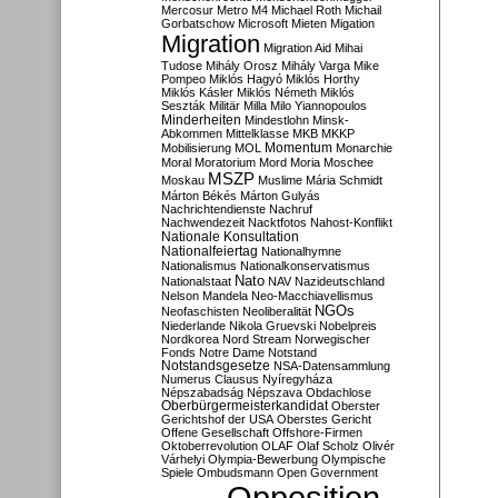
Mercosur
Metro M4
Michael Roth
Michail
Gorbatschow
Microsoft
Mieten
Migation
Migration
Migration Aid
Mihai
Tudose
Mihály Orosz
Mihály Varga
Mike
Pompeo
Miklós Hagyó
Miklós Horthy
Miklós Kásler
Miklós Németh
Miklós
Seszták
Militär
Milla
Milo Yiannopoulos
Minderheiten
Mindestlohn
Minsk-
Abkommen
Mittelklasse
MKB
MKKP
Momentum
Mobilisierung
MOL
Monarchie
Moral
Moratorium
Mord
Moria
Moschee
MSZP
Moskau
Muslime
Mária Schmidt
Márton Békés
Márton Gulyás
Nachrichtendienste
Nachruf
Nachwendezeit
Nacktfotos
Nahost-Konflikt
Nationale Konsultation
Nationalfeiertag
Nationalhymne
Nationalismus
Nationalkonservatismus
Nato
Nationalstaat
NAV
Nazideutschland
Nelson Mandela
Neo-Macchiavellismus
NGOs
Neofaschisten
Neoliberalität
Niederlande
Nikola Gruevski
Nobelpreis
Nordkorea
Nord Stream
Norwegischer
Fonds
Notre Dame
Notstand
Notstandsgesetze
NSA-Datensammlung
Numerus Clausus
Nyíregyháza
Népszabadság
Népszava
Obdachlose
Oberbürgermeisterkandidat
Oberster
Gerichtshof der USA
Oberstes Gericht
Offene Gesellschaft
Offshore-Firmen
Oktoberrevolution
OLAF
Olaf Scholz
Olivér
Várhelyi
Olympia-Bewerbung
Olympische
Spiele
Ombudsmann
Open Government
Opposition