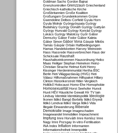
Goldman Sachs
Gordon Bajnai
Grenzzaun
Grenzkontrollen
Griechenland
Griechisch-katholische Kirche
Großbritannien
Große Koalition
Großungarn
Grundeinkommen
Grüne
Gwendoline Delbos-Corfield
Gyula Horn
Gyula Molnár
Gyöngyöspata
György
Budaházy
György Donáth
György Gattyán
György Hunvald
György Konrád
György
Lukács
György Matolcsy
Győr
Gábor
Demszky
Gábor Fodor
Gábor Kaleta
Gábor Vona
Gábor Simon
Gáspár Miklós
Tamás
Gáspár Orbán
Haftbedingungen
Hamas
Handelsketten
Harvey Weinstein
Hass
Hassrede
Hassverbrechen
Haus der
Haushalt
Schicksale
Haushaltseinkommen
Hausordnung
Heiko
Maas
Heiliger Stephan
Heineken
Heinz-
Christian Strache
Helmut Kohl
Henry
Kissinger
Herdenimmunität
Hertha BSC
Berlin
Heti Világgazdaság (HVG)
Heti
Válasz
Hilfsmaßnahmen
Hilfspaket
Hillary
Clinton
Historikerstreit
Hitler-Vergleich
Hollókő
Holocaust
Homo-Ehe
Homophobie
Homosexualität
Horst Seehofer
Hunxit
Huxit
HÉV
Häusliche Gewalt
Hír TV
Iain
Lindsay
Identität
Identitätspolitik
Ideologie
Ikonen
Ildikó Bangó Borbély
Ildikó Enyedi
Ildikó Lendvai
Ildikó Varga
Ildikó Vida
Illiberale
Illegale Einwanderung
Demokratie
Image
Imageschaden
Imagewandel
Immobilien
Impeachment
Impfung
Imre Horváth
Imre Kertész
Imre
Nagy
Imre Pozsgay
In-vitro-Fertilisation
Inflation
INA
Index
Informanten
Informationsfreiheit
Innenpolitik