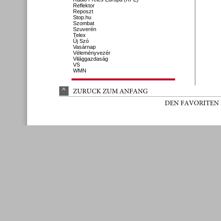
Reflektor
Reposzt
Stop.hu
Szombat
Szuverén
Telex
Új Szó
Vasárnap
Véleményvezér
Világgazdaság
VS
WMN
^
ZURÜ
CK 
ZUM 
ANFANG
DEN 
FAVORITEN 