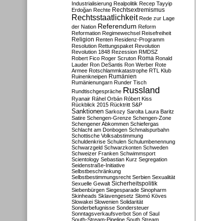
Industrialisierung
Realpolitik
Recep Tayyip
Rechtsextremismus
Erdoğan
Rechte
Rechtsstaatlichkeit
Rede zur Lage
Referendum
der Nation
Reform
Reformation
Regimewechsel
Reisefreiheit
Religion
Renten
Residenz-Programm
Resolution
Rettungspaket
Revolution
Revolution 1848
Rezession
RMDSZ
Roma
Robert Fico
Roger Scruton
Ronald
Lauder
Ron DeSantis
Ron Werber
Rote
Armee
Rotschlammkatastrophe
RTL Klub
Ruinenkneipen
Rumänien
Rumänienungarn
Runder Tisch
Russland
Rundtischgespräche
Ryanair
Ráhel Orbán
Róbert Kiss
Rückblick 2015
Rücktritt
S&P
Sanktionen
Sarkozy
Sarolta Laura Baritz
Satire
Schengen-Grenze
Schengen-Zone
Schengener Abkommen
Schiefergas
Schlacht am Donbogen
Schmalspurbahn
Schottische Volksabstimmung
Schuldenkrise
Schulen
Schulumbenennung
Schwarzgeld
Schwarzkonten
Schweden
Schweizer Franken
Schwimmsport
Scientology
Sebastian Kurz
Segregation
Seidenstraße-Initiative
Selbstbeschränkung
Selbstbestimmungsrecht
Serbien
Sexualität
Sicherheitspolitik
Sexuelle Gewalt
Siebenbürgen
Siegesparade
Sinopharm
Skinheads
Sklavengesetz
Slomó Köves
Slowakei
Slowenien
Solidarität
Sonderbefugnisse
Sondersteuer
Sonntagsverkaufsverbot
Son of Saul
South-Stream-Pipeline
South Stream