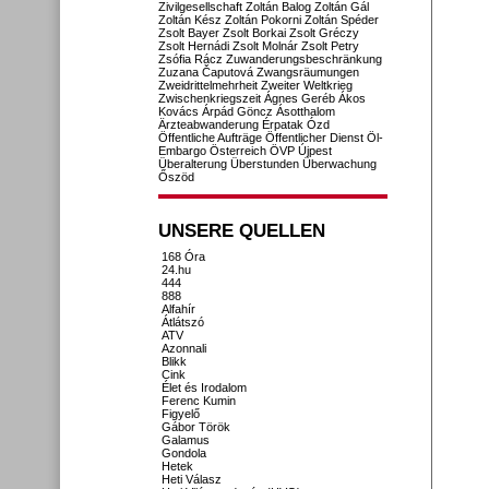
Zivilgesellschaft
Zoltán Balog
Zoltán Gál
Zoltán Kész
Zoltán Pokorni
Zoltán Spéder
Zsolt Bayer
Zsolt Borkai
Zsolt Gréczy
Zsolt Hernádi
Zsolt Molnár
Zsolt Petry
Zsófia Rácz
Zuwanderungsbeschränkung
Zuzana Čaputová
Zwangsräumungen
Zweidrittelmehrheit
Zweiter Weltkrieg
Zwischenkriegszeit
Ágnes Geréb
Ákos
Kovács
Árpád Göncz
Ásotthalom
Ärzteabwanderung
Érpatak
Ózd
Öffentliche Aufträge
Öffentlicher Dienst
Öl-
Embargo
Österreich
ÖVP
Újpest
Überalterung
Überstunden
Überwachung
Őszöd
UNSERE QUELLEN
168 Óra
24.hu
444
888
Alfahír
Átlátszó
ATV
Azonnali
Blikk
Cink
Élet és Irodalom
Ferenc Kumin
Figyelő
Gábor Török
Galamus
Gondola
Hetek
Heti Válasz