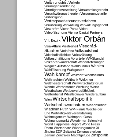
Verjährungsfrist
Verkehr
Vermögenserklärung
Vermögensverwaltung
Versammlungsrecht
Verschwörungstheorien
Versorgungstarife
Verteidigung
Vertragsverletzungsverfahren
Verurteilung
Verwaltung
Verwaltungsgericht
Veszprém
Victor Ponta
Video
Videofälschung
Vienna Capital Partners
Viktor Orbán
VIII. Bezirk
Visegrád-
Visa-Affäre
Visafreiheit
Staaten
Vodafone
Volksaufstand
Volksbefindlichkeit
Volkszählung
Vollbeschäftigung
Vorurteile
VW-Skandal
Völkerverwandtschaft
Waffenlieferungen
Wahlen
Wagner-Aufstand
Wahlbündnis
Wahlfälschung
Wahlgesetz
Wahlkampf
Wallfahrt
Wechselkurs
Weihnachten
Weltbank
Weltkrieg
Weltmeisterschaft
Weltwirtschaftsforum
Wende
Werbesteuer
Werbung
Werte
Westbalkan
Wettbewerbsfähigkeit
Wetterdienst
Whistleblower
Wiederaufbau
Wirtschaftspolitik
Wien
Wirtschaftswachstum
Wissenschaft
Wladimir Putin
WM-Finale
Woche der
Ehe
Wohltätigkeitsveranstaltung
Wohneigentum
Wohnpark Ócsa
Wohnungsmarkt
Wolodymyr Selenskyj
World Happiness Report
World Press
Photo
Wortschatz
Währungsunion
Xi
Jinping
ZDF
Zeitgeist
Zeitungssterben
Zensur
Zentrales Machtgefüge
Zinspolitik