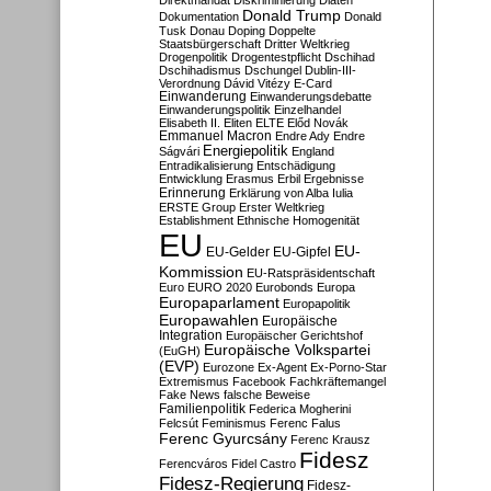
Direktmandat
Diskriminierung
Diäten
Donald Trump
Dokumentation
Donald
Tusk
Donau
Doping
Doppelte
Staatsbürgerschaft
Dritter Weltkrieg
Drogenpolitik
Drogentestpflicht
Dschihad
Dschihadismus
Dschungel
Dublin-III-
Verordnung
Dávid Vitézy
E-Card
Einwanderung
Einwanderungsdebatte
Einwanderungspolitik
Einzelhandel
Elisabeth II.
Eliten
ELTE
Előd Novák
Emmanuel Macron
Endre Ady
Endre
Energiepolitik
Ságvári
England
Entradikalisierung
Entschädigung
Entwicklung
Erasmus
Erbil
Ergebnisse
Erinnerung
Erklärung von Alba Iulia
ERSTE Group
Erster Weltkrieg
Establishment
Ethnische Homogenität
EU
EU-
EU-Gelder
EU-Gipfel
Kommission
EU-Ratspräsidentschaft
Euro
EURO 2020
Eurobonds
Europa
Europaparlament
Europapolitik
Europawahlen
Europäische
Integration
Europäischer Gerichtshof
Europäische Volkspartei
(EuGH)
(EVP)
Eurozone
Ex-Agent
Ex-Porno-Star
Extremismus
Facebook
Fachkräftemangel
Fake News
falsche Beweise
Familienpolitik
Federica Mogherini
Felcsút
Feminismus
Ferenc Falus
Ferenc Gyurcsány
Ferenc Krausz
Fidesz
Ferencváros
Fidel Castro
Fidesz-Regierung
Fidesz-