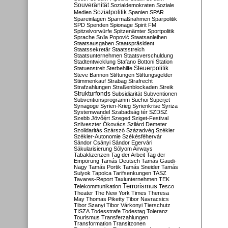
Souveränität
Sozialdemokraten
Soziale
Sozialpolitik
Medien
Spanien
SPAR
Spareinlagen
Sparmaßnahmen
Sparpolitik
SPD
Spenden
Spionage
Spirit FM
Spitzelvorwürfe
Spitzenämter
Sportpolitik
Sprache
Srđa Popović
Staatsanleihen
Staatsausgaben
Staatspräsident
Staatssekretär
Staatsstreich
Staatsunternehmen
Staatsverschuldung
Stadtentwicklung
Stafano Bottoni
Station
Steuerpolitik
Statuenstreit
Sterbehilfe
Steve Bannon
Stiftungen
Stiftungsgelder
Stimmenkauf
Strabag
Strafrecht
Strafzahlungen
Straßenblockaden
Streik
Strukturfonds
Subsidiarität
Subventionen
Subventionsprogramm
Suchoi Superjet
Synagoge
Syrien-Krieg
Syrienkrise
Syriza
Systemwandel
Szabadság tér
SZDSZ
Szebb Jövőért
Szeged
Sziget-Festival
Szilveszter Ókovács
Szilárd Demeter
Szolidaritás
Szárszó
Századvég
Székler
Székler-Autonomie
Székésféhervár
Sándor Csányi
Sándor Egervári
Säkularisierung
Sólyom Airways
Tabaklizenzen
Tag der Arbeit
Tag der
Empörung
Tamás Deutsch
Tamás Gaudi-
Nagy
Tamás Portik
Tamás Sneider
Tamás
Sulyok
Tapolca
Tarifsenkungen
TASZ
Tavares-Report
Taxiunternehmen
TEK
Terrorismus
Telekommunikation
Tesco
Theater
The New York Times
Theresa
May
Thomas Piketty
Tibor Navracsics
Tibor Szanyi
Tibor Várkonyi
Tierschutz
TISZA
Todesstrafe
Todestag
Toleranz
Tourismus
Transferzahlungen
Transformation
Transitzonen