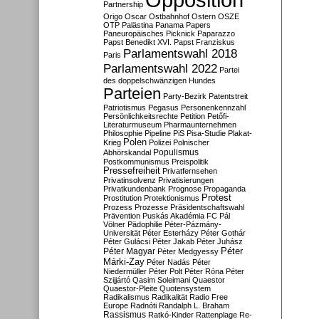
Partnership
Origo
Oscar
Ostbahnhof
Ostern
OSZE
OTP
Palästina
Panama Papers
Paneuropäisches Picknick
Paparazzo
Papst Benedikt XVI.
Papst Franziskus
Parlamentswahl 2018
Paris
Parlamentswahl 2022
Partei
des doppelschwänzigen Hundes
Parteien
Party-Bezirk
Patentstreit
Patriotismus
Pegasus
Personenkennzahl
Persönlichkeitsrechte
Petition
Petőfi-
Literaturmuseum
Pharmaunternehmen
Philosophie
Pipeline
PiS
Pisa-Studie
Plakat-
Polen
Krieg
Polizei
Polnischer
Populismus
Abhörskandal
Postkommunismus
Preispolitik
Pressefreiheit
Privatfernsehen
Privatinsolvenz
Privatisierungen
Privatkundenbank
Prognose
Propaganda
Protest
Prostitution
Protektionismus
Prozess
Prozesse
Präsidentschaftswahl
Prävention
Puskás Akadémia FC
Pál
Völner
Pädophilie
Péter-Pázmány-
Universität
Péter Esterházy
Péter Gothár
Péter Gulácsi
Péter Jakab
Péter Juhász
Péter
Péter Magyar
Péter Medgyessy
Márki-Zay
Péter Nadás
Péter
Niedermüller
Péter Polt
Péter Róna
Péter
Szijjártó
Qasim Soleimani
Quaestor
Quaestor-Pleite
Quotensystem
Radikalismus
Radikalität
Radio Free
Europe
Radnóti
Randalph L. Braham
Rassismus
Ratkó-Kinder
Rattenplage
Re-