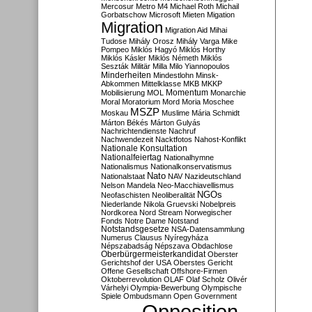
Mercosur
Metro M4
Michael Roth
Michail
Gorbatschow
Microsoft
Mieten
Migation
Migration
Migration Aid
Mihai
Tudose
Mihály Orosz
Mihály Varga
Mike
Pompeo
Miklós Hagyó
Miklós Horthy
Miklós Kásler
Miklós Németh
Miklós
Seszták
Militär
Milla
Milo Yiannopoulos
Minderheiten
Mindestlohn
Minsk-
Abkommen
Mittelklasse
MKB
MKKP
Momentum
Mobilisierung
MOL
Monarchie
Moral
Moratorium
Mord
Moria
Moschee
MSZP
Moskau
Muslime
Mária Schmidt
Márton Békés
Márton Gulyás
Nachrichtendienste
Nachruf
Nachwendezeit
Nacktfotos
Nahost-Konflikt
Nationale Konsultation
Nationalfeiertag
Nationalhymne
Nationalismus
Nationalkonservatismus
Nato
Nationalstaat
NAV
Nazideutschland
Nelson Mandela
Neo-Macchiavellismus
NGOs
Neofaschisten
Neoliberalität
Niederlande
Nikola Gruevski
Nobelpreis
Nordkorea
Nord Stream
Norwegischer
Fonds
Notre Dame
Notstand
Notstandsgesetze
NSA-Datensammlung
Numerus Clausus
Nyíregyháza
Népszabadság
Népszava
Obdachlose
Oberbürgermeisterkandidat
Oberster
Gerichtshof der USA
Oberstes Gericht
Offene Gesellschaft
Offshore-Firmen
Oktoberrevolution
OLAF
Olaf Scholz
Olivér
Várhelyi
Olympia-Bewerbung
Olympische
Spiele
Ombudsmann
Open Government
Opposition