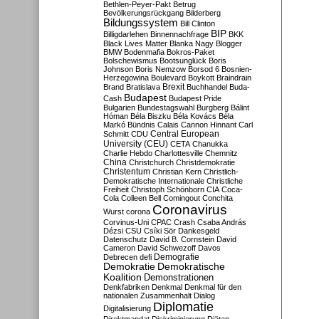
Bethlen-Peyer-Pakt
Betrug
Bevölkerungsrückgang
Bilderberg
Bildungssystem
Bill Clinton
BIP
Billigdarlehen
Binnennachfrage
BKK
Black Lives Matter
Blanka Nagy
Blogger
BMW
Bodenmafia
Bokros-Paket
Bolschewismus
Bootsunglück
Boris
Johnson
Boris Nemzow
Borsod 6
Bosnien-
Herzegowina
Boulevard
Boykott
Braindrain
Brexit
Brand
Bratislava
Buchhandel
Buda-
Budapest
Cash
Budapest Pride
Bulgarien
Bundestagswahl
Burgberg
Bálint
Hóman
Béla Biszku
Béla Kovács
Béla
Markó
Bündnis
Calais
Cannon Hinnant
Carl
Central European
Schmitt
CDU
University (CEU)
CETA
Chanukka
Charlie Hebdo
Charlottesville
Chemnitz
China
Christchurch
Christdemokratie
Christentum
Christian Kern
Christlich-
Demokratische Internationale
Christliche
Freiheit
Christoph Schönborn
CIA
Coca-
Cola
Colleen Bell
Comingout
Conchita
Coronavirus
Wurst
corona
Corvinus-Uni
CPAC
Crash
Csaba András
Dézsi
CSU
Csíki Sör
Dankesgeld
Datenschutz
David B. Cornstein
David
Cameron
David Schwezoff
Davos
Demografie
Debrecen
defi
Demokratie
Demokratische
Koalition
Demonstrationen
Denkfabriken
Denkmal
Denkmal für den
nationalen Zusammenhalt
Dialog
Diplomatie
Digitalisierung