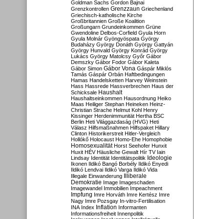
Goldman Sachs
Gordon Bajnai
Grenzzaun
Grenzkontrollen
Griechenland
Griechisch-katholische Kirche
Großbritannien
Große Koalition
Großungarn
Grundeinkommen
Grüne
Gwendoline Delbos-Corfield
Gyula Horn
Gyula Molnár
Gyöngyöspata
György
Budaházy
György Donáth
György Gattyán
György Hunvald
György Konrád
György
Lukács
György Matolcsy
Győr
Gábor
Demszky
Gábor Fodor
Gábor Kaleta
Gábor Vona
Gábor Simon
Gáspár Miklós
Tamás
Gáspár Orbán
Haftbedingungen
Hamas
Handelsketten
Harvey Weinstein
Hass
Hassrede
Hassverbrechen
Haus der
Haushalt
Schicksale
Haushaltseinkommen
Hausordnung
Heiko
Maas
Heiliger Stephan
Heineken
Heinz-
Christian Strache
Helmut Kohl
Henry
Kissinger
Herdenimmunität
Hertha BSC
Berlin
Heti Világgazdaság (HVG)
Heti
Válasz
Hilfsmaßnahmen
Hilfspaket
Hillary
Clinton
Historikerstreit
Hitler-Vergleich
Hollókő
Holocaust
Homo-Ehe
Homophobie
Homosexualität
Horst Seehofer
Hunxit
Huxit
HÉV
Häusliche Gewalt
Hír TV
Iain
Lindsay
Identität
Identitätspolitik
Ideologie
Ikonen
Ildikó Bangó Borbély
Ildikó Enyedi
Ildikó Lendvai
Ildikó Varga
Ildikó Vida
Illiberale
Illegale Einwanderung
Demokratie
Image
Imageschaden
Imagewandel
Immobilien
Impeachment
Impfung
Imre Horváth
Imre Kertész
Imre
Nagy
Imre Pozsgay
In-vitro-Fertilisation
Inflation
INA
Index
Informanten
Informationsfreiheit
Innenpolitik