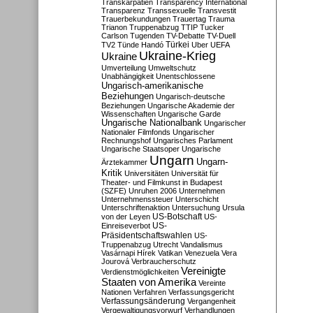
Transkarpatien
Transparency International
Transparenz
Transsexuelle
Transvestit
Trauerbekundungen
Trauertag
Trauma
Trianon
Truppenabzug
TTIP
Tucker
Carlson
Tugenden
TV-Debatte
TV-Duell
Türkei
TV2
Tünde Handó
Uber
UEFA
Ukraine-Krieg
Ukraine
Umverteilung
Umweltschutz
Unabhängigkeit
Unentschlossene
Ungarisch-amerikanische
Beziehungen
Ungarisch-deutsche
Beziehungen
Ungarische Akademie der
Wissenschaften
Ungarische Garde
Ungarische Nationalbank
Ungarischer
Nationaler Filmfonds
Ungarischer
Rechnungshof
Ungarisches Parlament
Ungarische Staatsoper
Ungarische
Ungarn
Ungarn-
Ärztekammer
Kritik
Universitäten
Universität für
Theater- und Filmkunst in Budapest
(SZFE)
Unruhen 2006
Unternehmen
Unternehmenssteuer
Unterschicht
Unterschriftenaktion
Untersuchung
Ursula
US-Botschaft
von der Leyen
US-
US-
Einreiseverbot
Präsidentschaftswahlen
US-
Truppenabzug
Utrecht
Vandalismus
Vasárnapi Hírek
Vatikan
Venezuela
Vera
Jourová
Verbraucherschutz
Vereinigte
Verdienstmöglichkeiten
Staaten von Amerika
Vereinte
Nationen
Verfahren
Verfassungsgericht
Verfassungsänderung
Vergangenheit
Vergewaltigungsvorwurf
Verhandlungen