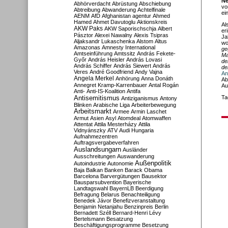
Né
Abhörverdacht
Abrüstung
Abschiebung
vo
Abtreibung
Abwanderung
Achtelfinale
ei
AENM
AfD
Afghanistan
agentur
Ahmed
Hamed
Ahmet Davutoglu
Aktionskreis
Al
AKW Paks
AKW Saporischschja
Albert
er
Pásztor
Alexei Nawalny
Alexis Tsipras
Ja
Aljaksandr Lukaschenka
Alstom
Altus
wo
Amazonas
Amnesty International
ge
Amtseinführung
Amtssitz
András Fekete-
Ma
Győr
András Heisler
András Lovasi
de
András Schiffer
András Siewert
András
de
Veres
André Goodfriend
Andy Vajna
An
Angela Merkel
Anhörung
Anna Donáth
Ab
Annegret Kramp-Karrenbauer
Antal Rogán
Au
Anti-
Anti-IS-Koalition
Antifa
Antisemitismus
Ta
Antiziganismus
Antony
Blinken
Arabische Liga
Arbeiterbewegung
Arbeitsmarkt
Armee
Armin Laschet
Armut
Asien
Asyl
Atomdeal
Atomwaffen
Attentat
Attila Mesterházy
Attila
Vidnyánszky
ATV
Audi Hungaria
Aufnahmezentren
Auftragsvergabeverfahren
Auslandsungarn
Ausländer
Ausschreitungen
Auswanderung
Außenpolitik
Autoindustrie
Autonomie
Baja
Balkan
Banken
Barack Obama
Barcelona
Barvergütungen
Bausektor
Bausparsubvention
Bayerische
Landtagswahl
BayernLB
Beerdigung
Befragung
Belarus
Benachteiligung
Benedek Jávor
Benefizveranstaltung
Benjamin Netanjahu
Benzinpreis
Berlin
Bernadett Széll
Bernard-Henri Lévy
Bertelsmann
Besatzung
Beschäftigungsprogramme
Besetzung