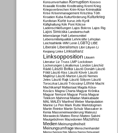
Korruption
Konsumverhalten
Kosovo
Krawalle
Kredite
Kreditrating
Kreml
Krieg
Kriegsverbrechen
Krim-Krise
Kriminalität
Krise
Krisenmanagement
Krisztina Tóth
Kulturkrieg
Kroatien
Kuba
Kulturförderung
Kurdistan
Kurie
kuruc.info
Kyrill
Käfighaltung
Kék Pont
Kötcse
Ladenschließungen
Lajos Bokros
Lajos Rig
Lajos Simicska
Landwirtschaft
lebenslange Haft
Lebensmittel
Lebensmittelqualität
Lehrkräfte
Lehrplan
LGBTQ
Leichtathletik-WM
Lenin
LIBE
Liberale
Liberalismus
Libri
Libyen
Li
Linksallianz
Keqiang
Linke
Linksopposition
Litauen
Literatur
Liz Truss
LMP
Lockdown
Lockerungen
Lokalismus
London
Lánchíd
Rádió
László Botka
László Donáth
László
Földi
László Kiss
László Kövér
László
Majtényi
László Marton
László Nemes
Jeles
László Rajk
László Sólyom
László
Löhne
Toroczkai
László Trócsányi
Macht
Machtkampf
Mafiastaat
Magda Kósa-
Kovács
Magna Charta
Magyar Krónika
Magyar Nemzet
Magyar Posta
Magyar
Telekom
Mahnmal
Maidan
Makkabiade
MAL
MALÉV
Manfred Weber
Manipulation
Marine Le Pen
Mark Rutte
Marktdogmen
Martin Reinke
Martin Schulz
Massaker in
Kenia
Masseneinwanderung
Mateusz
Morawiecki
Matteo Renzi
Matteo Salvini
Mautgebühren
Mazedonien
Mazsihisz
Medien
Meinungsfreiheit
Meinungsumfrage
Menschenhandel
Menschenrechte
Menschenschmuggel