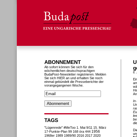
ABONNEMENT
U
Ab sofort können Sie sich für den
g
wöchentlichen deutschsprachigen
8. 
BudaPost-Newsletter registrieren. Melden
Sie sich HIER an und erhalten Sie noch
Ei
einmal gebündelt die Presseberichte der
an
vorangegangenen Woche.
wä
Hi
Ar
In
Un
ra
Eu
le
TAGS
be
di
"Lügenrede"
#MeToo
1. Mai
9/11
15. März
Di
1956
17-Punkte-Plan
99
168 óra
444
un
1968er
1989
1989/90
2016
2017
2020