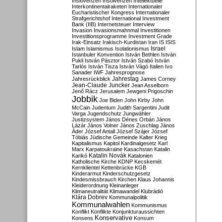
Inslovenzen
Insolvenzen
Intellektuelle
Interkontinentalraketen
Internationaler
Eucharistischer Kongress
Internationaler
Strafgerichtshof
International Investment
Bank (IIB)
Internetsteuer
Interview
Invasion
Invasionsmahnmal
Investitionen
Investitionsprogramme
Investment Grade
Irak-Einsatz
Irakisch-Kurdistan
Iran
IS
ISIS
Israel
Islam
Islamismus
Isolationismus
Istanbuler Konvention
István Bethlen
István
Pukli
István Pásztor
István Szabó
István
Tarlós
István Tisza
István Vágó
Italien
Ivo
Sanader
IWF
Jahresprognose
Jahrestag
Jahresrückblick
James Corney
Jean-Claude Juncker
Jean Asselborn
Jenő Rácz
Jerusalem
Jewgeni Prigoschin
Jobbik
Joe Biden
John Kirby
John
McCain
Judentum
Judith Sargentini
Judit
Varga
Jugendschutz
Jungwähler
Justizsystem
János Dénes Orbán
János
Lázár
János Volner
János Zuschlag
János
Áder
József Antall
József Szájer
József
Tóbiás
Jüdische Gemeinde
Kalter Krieg
Kapitalismus
Kapitol
Kardinalgesetz
Karl
Marx
Karpatoukraine
Kasachstan
Katalin
Katalin Novák
Karikó
Katalonien
Katholische Kirche
KDNP
Kecskemét
Kernklientel
Kettenbrücke
KGB
Kinderarmut
Kinderschutzgesetz
Kindesmissbrauch
Kirchen
Klaus Johannis
Kleiderordnung
Kleinanleger
Klimaneutralität
Klimawandel
Klubrádió
Klára Dobrev
Kommunalpolitik
Kommunalwahlen
Kommunismus
Konflikt
Konflikte
Konjunkturaussichten
Konservative
Konsens
Konsum