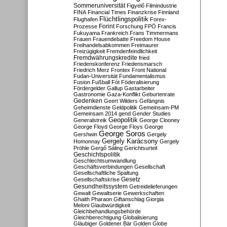
Sommeruniversität
Figyelő
Filmindustrie
FINA
Financial Times
Finanzkrise
Finnland
Flüchtlingspolitik
Flughafen
Forex-
Forint
Prozesse
Forschung
FPÖ
Francis
Fukuyama
Frankreich
Frans Timmermans
Frauen
Frauendebatte
Freedom House
Freihandelsabkommen
Freimaurer
Freizügigkeit
Fremdenfeindlichkeit
Fremdwährungskredite
fried
Friedenskonferenz
Friedensmarsch
Friedrich Merz
Frontex
Front National
Fudan-Universität
Fundamentalismus
Fusion
Fußball
Fót
Föderalisierung
Fördergelder
Gallup
Gastarbeiter
Gastronomie
Gaza-Konflikt
Geburtenrate
Gedenken
Geert Wilders
Gefängnis
Geheimdienste
Geldpolitik
Gemeinsam-PM
Gemeinsam 2014
gend
Gender Studies
Geopolitik
Generalstreik
George Clooney
George Floyd
George Floys
George
George Soros
Gershwin
Gergely
Gergely Karácsony
Homonnay
Gergely
Pröhle
Gergő Sáling
Gerichtsurteil
Geschichtspolitik
Geschlechtsumwandlung
Geschäftsverbindungen
Gesellschaft
Gesellschaftliche Spaltung
Gesetz
Gesellschaftskrise
Gesundheitssystem
Getreidelieferungen
Gewalt
Gewaltserie
Gewerkschaften
Ghaith Pharaon
Giftanschlag
Giorgia
Meloni
Glaubwürdigkeit
Gleichbehandlungsbehörde
Gleichberechtigung
Globalisierung
Gläubiger
Goldener Bär
Golden Globe