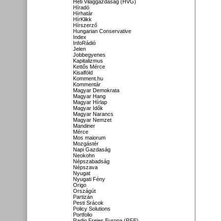
Heti Világgazdaság (HVG)
Híradó
Hírhatár
HírKlikk
Hírszerző
Hungarian Conservative
Index
InfoRádió
Jelen
Jobbegyenes
Kapitalizmus
Kettős Mérce
Kisalföld
Komment.hu
Kommentár
Magyar Demokrata
Magyar Hang
Magyar Hírlap
Magyar Idők
Magyar Narancs
Magyar Nemzet
Mandiner
Mérce
Mos maiorum
Mozgástér
Napi Gazdaság
Neokohn
Népszabadság
Népszava
Nyugat
Nyugati Fény
Origo
Országút
Partizán
Pesti Srácok
Policy Solutions
Portfolio
Radio Freies Europa (RFE)