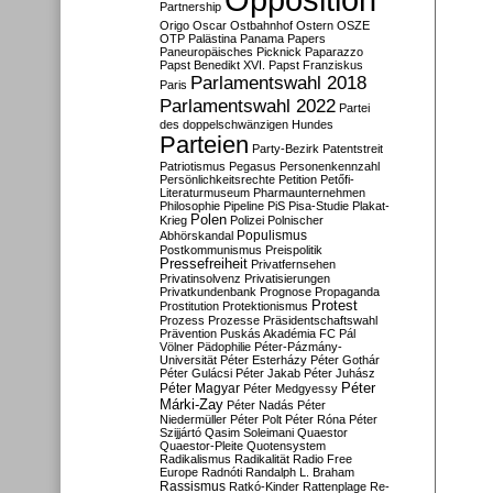
Partnership
Origo
Oscar
Ostbahnhof
Ostern
OSZE
OTP
Palästina
Panama Papers
Paneuropäisches Picknick
Paparazzo
Papst Benedikt XVI.
Papst Franziskus
Parlamentswahl 2018
Paris
Parlamentswahl 2022
Partei
des doppelschwänzigen Hundes
Parteien
Party-Bezirk
Patentstreit
Patriotismus
Pegasus
Personenkennzahl
Persönlichkeitsrechte
Petition
Petőfi-
Literaturmuseum
Pharmaunternehmen
Philosophie
Pipeline
PiS
Pisa-Studie
Plakat-
Polen
Krieg
Polizei
Polnischer
Populismus
Abhörskandal
Postkommunismus
Preispolitik
Pressefreiheit
Privatfernsehen
Privatinsolvenz
Privatisierungen
Privatkundenbank
Prognose
Propaganda
Protest
Prostitution
Protektionismus
Prozess
Prozesse
Präsidentschaftswahl
Prävention
Puskás Akadémia FC
Pál
Völner
Pädophilie
Péter-Pázmány-
Universität
Péter Esterházy
Péter Gothár
Péter Gulácsi
Péter Jakab
Péter Juhász
Péter
Péter Magyar
Péter Medgyessy
Márki-Zay
Péter Nadás
Péter
Niedermüller
Péter Polt
Péter Róna
Péter
Szijjártó
Qasim Soleimani
Quaestor
Quaestor-Pleite
Quotensystem
Radikalismus
Radikalität
Radio Free
Europe
Radnóti
Randalph L. Braham
Rassismus
Ratkó-Kinder
Rattenplage
Re-