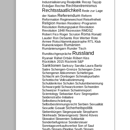
Industrialisierung
Realpolitik
Recep Tayyip
Rechtsextremismus
Erdoğan
Rechte
Rechtsstaatlichkeit
Rede zur Lage
Referendum
der Nation
Reform
Reformation
Regimewechsel
Reisefreiheit
Religion
Renten
Residenz-Programm
Resolution
Rettungspaket
Revolution
Revolution 1848
Rezession
RMDSZ
Roma
Robert Fico
Roger Scruton
Ronald
Lauder
Ron DeSantis
Ron Werber
Rote
Armee
Rotschlammkatastrophe
RTL Klub
Ruinenkneipen
Rumänien
Rumänienungarn
Runder Tisch
Russland
Rundtischgespräche
Ryanair
Ráhel Orbán
Róbert Kiss
Rückblick 2015
Rücktritt
S&P
Sanktionen
Sarkozy
Sarolta Laura Baritz
Satire
Schengen-Grenze
Schengen-Zone
Schengener Abkommen
Schiefergas
Schlacht am Donbogen
Schmalspurbahn
Schottische Volksabstimmung
Schuldenkrise
Schulen
Schulumbenennung
Schwarzgeld
Schwarzkonten
Schweden
Schweizer Franken
Schwimmsport
Scientology
Sebastian Kurz
Segregation
Seidenstraße-Initiative
Selbstbeschränkung
Selbstbestimmungsrecht
Serbien
Sexualität
Sicherheitspolitik
Sexuelle Gewalt
Siebenbürgen
Siegesparade
Sinopharm
Skinheads
Sklavengesetz
Slomó Köves
Slowakei
Slowenien
Solidarität
Sonderbefugnisse
Sondersteuer
Sonntagsverkaufsverbot
Son of Saul
South-Stream-Pipeline
South Stream