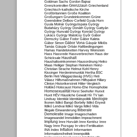
Goldman Sachs
Gordon Bajnai
Grenzzaun
Grenzkontrollen
Griechenland
Griechisch-katholische Kirche
Großbritannien
Große Koalition
Großungarn
Grundeinkommen
Grüne
Gwendoline Delbos-Corfield
Gyula Horn
Gyula Molnár
Gyöngyöspata
György
Budaházy
György Donáth
György Gattyán
György Hunvald
György Konrád
György
Lukács
György Matolcsy
Győr
Gábor
Demszky
Gábor Fodor
Gábor Kaleta
Gábor Vona
Gábor Simon
Gáspár Miklós
Tamás
Gáspár Orbán
Haftbedingungen
Hamas
Handelsketten
Harvey Weinstein
Hass
Hassrede
Hassverbrechen
Haus der
Haushalt
Schicksale
Haushaltseinkommen
Hausordnung
Heiko
Maas
Heiliger Stephan
Heineken
Heinz-
Christian Strache
Helmut Kohl
Henry
Kissinger
Herdenimmunität
Hertha BSC
Berlin
Heti Világgazdaság (HVG)
Heti
Válasz
Hilfsmaßnahmen
Hilfspaket
Hillary
Clinton
Historikerstreit
Hitler-Vergleich
Hollókő
Holocaust
Homo-Ehe
Homophobie
Homosexualität
Horst Seehofer
Hunxit
Huxit
HÉV
Häusliche Gewalt
Hír TV
Iain
Lindsay
Identität
Identitätspolitik
Ideologie
Ikonen
Ildikó Bangó Borbély
Ildikó Enyedi
Ildikó Lendvai
Ildikó Varga
Ildikó Vida
Illiberale
Illegale Einwanderung
Demokratie
Image
Imageschaden
Imagewandel
Immobilien
Impeachment
Impfung
Imre Horváth
Imre Kertész
Imre
Nagy
Imre Pozsgay
In-vitro-Fertilisation
Inflation
INA
Index
Informanten
Informationsfreiheit
Innenpolitik