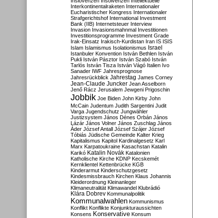
Inslovenzen
Insolvenzen
Intellektuelle
Interkontinentalraketen
Internationaler
Eucharistischer Kongress
Internationaler
Strafgerichtshof
International Investment
Bank (IIB)
Internetsteuer
Interview
Invasion
Invasionsmahnmal
Investitionen
Investitionsprogramme
Investment Grade
Irak-Einsatz
Irakisch-Kurdistan
Iran
IS
ISIS
Israel
Islam
Islamismus
Isolationismus
Istanbuler Konvention
István Bethlen
István
Pukli
István Pásztor
István Szabó
István
Tarlós
István Tisza
István Vágó
Italien
Ivo
Sanader
IWF
Jahresprognose
Jahrestag
Jahresrückblick
James Corney
Jean-Claude Juncker
Jean Asselborn
Jenő Rácz
Jerusalem
Jewgeni Prigoschin
Jobbik
Joe Biden
John Kirby
John
McCain
Judentum
Judith Sargentini
Judit
Varga
Jugendschutz
Jungwähler
Justizsystem
János Dénes Orbán
János
Lázár
János Volner
János Zuschlag
János
Áder
József Antall
József Szájer
József
Tóbiás
Jüdische Gemeinde
Kalter Krieg
Kapitalismus
Kapitol
Kardinalgesetz
Karl
Marx
Karpatoukraine
Kasachstan
Katalin
Katalin Novák
Karikó
Katalonien
Katholische Kirche
KDNP
Kecskemét
Kernklientel
Kettenbrücke
KGB
Kinderarmut
Kinderschutzgesetz
Kindesmissbrauch
Kirchen
Klaus Johannis
Kleiderordnung
Kleinanleger
Klimaneutralität
Klimawandel
Klubrádió
Klára Dobrev
Kommunalpolitik
Kommunalwahlen
Kommunismus
Konflikt
Konflikte
Konjunkturaussichten
Konservative
Konsens
Konsum