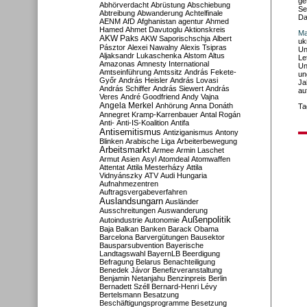
ge
Abhörverdacht
Abrüstung
Abschiebung
Se
Abtreibung
Abwanderung
Achtelfinale
Da
AENM
AfD
Afghanistan
agentur
Ahmed
Hamed
Ahmet Davutoglu
Aktionskreis
Ma
AKW Paks
AKW Saporischschja
Albert
uk
Pásztor
Alexei Nawalny
Alexis Tsipras
Un
Aljaksandr Lukaschenka
Alstom
Altus
Le
Amazonas
Amnesty International
Un
Amtseinführung
Amtssitz
András Fekete-
un
Győr
András Heisler
András Lovasi
Ja
András Schiffer
András Siewert
András
au
Veres
André Goodfriend
Andy Vajna
Angela Merkel
Anhörung
Anna Donáth
Ta
Annegret Kramp-Karrenbauer
Antal Rogán
Anti-
Anti-IS-Koalition
Antifa
Antisemitismus
Antiziganismus
Antony
Blinken
Arabische Liga
Arbeiterbewegung
Arbeitsmarkt
Armee
Armin Laschet
Armut
Asien
Asyl
Atomdeal
Atomwaffen
Attentat
Attila Mesterházy
Attila
Vidnyánszky
ATV
Audi Hungaria
Aufnahmezentren
Auftragsvergabeverfahren
Auslandsungarn
Ausländer
Ausschreitungen
Auswanderung
Außenpolitik
Autoindustrie
Autonomie
Baja
Balkan
Banken
Barack Obama
Barcelona
Barvergütungen
Bausektor
Bausparsubvention
Bayerische
Landtagswahl
BayernLB
Beerdigung
Befragung
Belarus
Benachteiligung
Benedek Jávor
Benefizveranstaltung
Benjamin Netanjahu
Benzinpreis
Berlin
Bernadett Széll
Bernard-Henri Lévy
Bertelsmann
Besatzung
Beschäftigungsprogramme
Besetzung