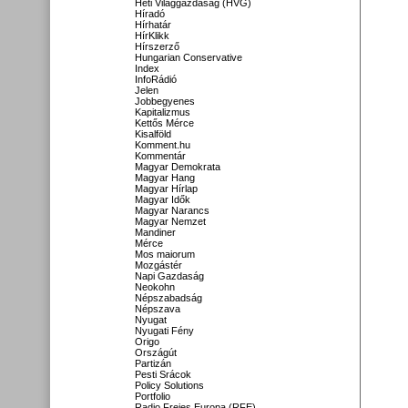
Heti Világgazdaság (HVG)
Híradó
Hírhatár
HírKlikk
Hírszerző
Hungarian Conservative
Index
InfoRádió
Jelen
Jobbegyenes
Kapitalizmus
Kettős Mérce
Kisalföld
Komment.hu
Kommentár
Magyar Demokrata
Magyar Hang
Magyar Hírlap
Magyar Idők
Magyar Narancs
Magyar Nemzet
Mandiner
Mérce
Mos maiorum
Mozgástér
Napi Gazdaság
Neokohn
Népszabadság
Népszava
Nyugat
Nyugati Fény
Origo
Országút
Partizán
Pesti Srácok
Policy Solutions
Portfolio
Radio Freies Europa (RFE)