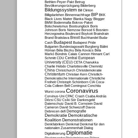
Bethlen-Peyer-Pakt
Betrug
Bevölkerungsrückgang
Bilderberg
Bildungssystem
Bill Clinton
BIP
Billigdarlehen
Binnennachfrage
BKK
Black Lives Matter
Blanka Nagy
Blogger
BMW
Bodenmafia
Bokros-Paket
Bolschewismus
Bootsunglück
Boris
Johnson
Boris Nemzow
Borsod 6
Bosnien-
Herzegowina
Boulevard
Boykott
Braindrain
Brexit
Brand
Bratislava
Buchhandel
Buda-
Budapest
Cash
Budapest Pride
Bulgarien
Bundestagswahl
Burgberg
Bálint
Hóman
Béla Biszku
Béla Kovács
Béla
Markó
Bündnis
Calais
Cannon Hinnant
Carl
Central European
Schmitt
CDU
University (CEU)
CETA
Chanukka
Charlie Hebdo
Charlottesville
Chemnitz
China
Christchurch
Christdemokratie
Christentum
Christian Kern
Christlich-
Demokratische Internationale
Christliche
Freiheit
Christoph Schönborn
CIA
Coca-
Cola
Colleen Bell
Comingout
Conchita
Coronavirus
Wurst
corona
Corvinus-Uni
CPAC
Crash
Csaba András
Dézsi
CSU
Csíki Sör
Dankesgeld
Datenschutz
David B. Cornstein
David
Cameron
David Schwezoff
Davos
Demografie
Debrecen
defi
Demokratie
Demokratische
Koalition
Demonstrationen
Denkfabriken
Denkmal
Denkmal für den
nationalen Zusammenhalt
Dialog
Diplomatie
Digitalisierung