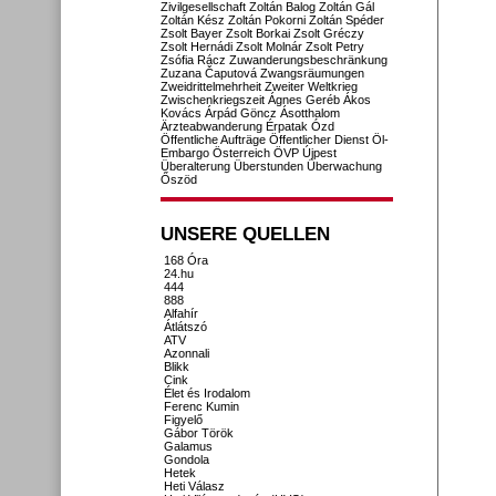
Zivilgesellschaft
Zoltán Balog
Zoltán Gál
Zoltán Kész
Zoltán Pokorni
Zoltán Spéder
Zsolt Bayer
Zsolt Borkai
Zsolt Gréczy
Zsolt Hernádi
Zsolt Molnár
Zsolt Petry
Zsófia Rácz
Zuwanderungsbeschränkung
Zuzana Čaputová
Zwangsräumungen
Zweidrittelmehrheit
Zweiter Weltkrieg
Zwischenkriegszeit
Ágnes Geréb
Ákos
Kovács
Árpád Göncz
Ásotthalom
Ärzteabwanderung
Érpatak
Ózd
Öffentliche Aufträge
Öffentlicher Dienst
Öl-
Embargo
Österreich
ÖVP
Újpest
Überalterung
Überstunden
Überwachung
Őszöd
UNSERE QUELLEN
168 Óra
24.hu
444
888
Alfahír
Átlátszó
ATV
Azonnali
Blikk
Cink
Élet és Irodalom
Ferenc Kumin
Figyelő
Gábor Török
Galamus
Gondola
Hetek
Heti Válasz