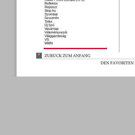
Reflektor
Reposzt
Stop.hu
Szombat
Szuverén
Telex
Új Szó
Vasárnap
Véleményvezér
Világgazdaság
VS
WMN
^
ZURÜ
CK 
ZUM 
ANFANG
DEN 
FAVORITEN 