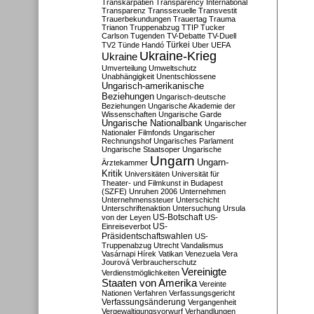
Transkarpatien
Transparency International
Transparenz
Transsexuelle
Transvestit
Trauerbekundungen
Trauertag
Trauma
Trianon
Truppenabzug
TTIP
Tucker
Carlson
Tugenden
TV-Debatte
TV-Duell
Türkei
TV2
Tünde Handó
Uber
UEFA
Ukraine-Krieg
Ukraine
Umverteilung
Umweltschutz
Unabhängigkeit
Unentschlossene
Ungarisch-amerikanische
Beziehungen
Ungarisch-deutsche
Beziehungen
Ungarische Akademie der
Wissenschaften
Ungarische Garde
Ungarische Nationalbank
Ungarischer
Nationaler Filmfonds
Ungarischer
Rechnungshof
Ungarisches Parlament
Ungarische Staatsoper
Ungarische
Ungarn
Ungarn-
Ärztekammer
Kritik
Universitäten
Universität für
Theater- und Filmkunst in Budapest
(SZFE)
Unruhen 2006
Unternehmen
Unternehmenssteuer
Unterschicht
Unterschriftenaktion
Untersuchung
Ursula
US-Botschaft
von der Leyen
US-
US-
Einreiseverbot
Präsidentschaftswahlen
US-
Truppenabzug
Utrecht
Vandalismus
Vasárnapi Hírek
Vatikan
Venezuela
Vera
Jourová
Verbraucherschutz
Vereinigte
Verdienstmöglichkeiten
Staaten von Amerika
Vereinte
Nationen
Verfahren
Verfassungsgericht
Verfassungsänderung
Vergangenheit
Vergewaltigungsvorwurf
Verhandlungen