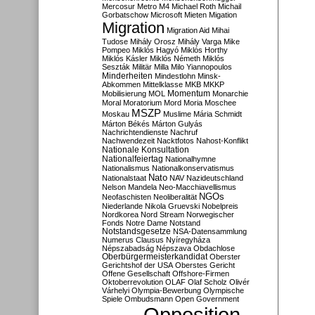
Mercosur
Metro M4
Michael Roth
Michail
Gorbatschow
Microsoft
Mieten
Migation
Migration
Migration Aid
Mihai
Tudose
Mihály Orosz
Mihály Varga
Mike
Pompeo
Miklós Hagyó
Miklós Horthy
Miklós Kásler
Miklós Németh
Miklós
Seszták
Militär
Milla
Milo Yiannopoulos
Minderheiten
Mindestlohn
Minsk-
Abkommen
Mittelklasse
MKB
MKKP
Momentum
Mobilisierung
MOL
Monarchie
Moral
Moratorium
Mord
Moria
Moschee
MSZP
Moskau
Muslime
Mária Schmidt
Márton Békés
Márton Gulyás
Nachrichtendienste
Nachruf
Nachwendezeit
Nacktfotos
Nahost-Konflikt
Nationale Konsultation
Nationalfeiertag
Nationalhymne
Nationalismus
Nationalkonservatismus
Nato
Nationalstaat
NAV
Nazideutschland
Nelson Mandela
Neo-Macchiavellismus
NGOs
Neofaschisten
Neoliberalität
Niederlande
Nikola Gruevski
Nobelpreis
Nordkorea
Nord Stream
Norwegischer
Fonds
Notre Dame
Notstand
Notstandsgesetze
NSA-Datensammlung
Numerus Clausus
Nyíregyháza
Népszabadság
Népszava
Obdachlose
Oberbürgermeisterkandidat
Oberster
Gerichtshof der USA
Oberstes Gericht
Offene Gesellschaft
Offshore-Firmen
Oktoberrevolution
OLAF
Olaf Scholz
Olivér
Várhelyi
Olympia-Bewerbung
Olympische
Spiele
Ombudsmann
Open Government
Opposition