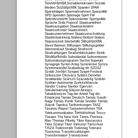
Souveränität
Sozialdemokraten
Soziale
Sozialpolitik
Medien
Spanien
SPAR
Spareinlagen
Sparmaßnahmen
Sparpolitik
SPD
Spenden
Spionage
Spirit FM
Spitzelvorwürfe
Spitzenämter
Sportpolitik
Sprache
Srđa Popović
Staatsanleihen
Staatsausgaben
Staatspräsident
Staatssekretär
Staatsstreich
Staatsunternehmen
Staatsverschuldung
Stadtentwicklung
Stafano Bottoni
Station
Steuerpolitik
Statuenstreit
Sterbehilfe
Steve Bannon
Stiftungen
Stiftungsgelder
Stimmenkauf
Strabag
Strafrecht
Strafzahlungen
Straßenblockaden
Streik
Strukturfonds
Subsidiarität
Subventionen
Subventionsprogramm
Suchoi Superjet
Synagoge
Syrien-Krieg
Syrienkrise
Syriza
Systemwandel
Szabadság tér
SZDSZ
Szebb Jövőért
Szeged
Sziget-Festival
Szilveszter Ókovács
Szilárd Demeter
Szolidaritás
Szárszó
Századvég
Székler
Székler-Autonomie
Székésféhervár
Sándor Csányi
Sándor Egervári
Säkularisierung
Sólyom Airways
Tabaklizenzen
Tag der Arbeit
Tag der
Empörung
Tamás Deutsch
Tamás Gaudi-
Nagy
Tamás Portik
Tamás Sneider
Tamás
Sulyok
Tapolca
Tarifsenkungen
TASZ
Tavares-Report
Taxiunternehmen
TEK
Terrorismus
Telekommunikation
Tesco
Theater
The New York Times
Theresa
May
Thomas Piketty
Tibor Navracsics
Tibor Szanyi
Tibor Várkonyi
Tierschutz
TISZA
Todesstrafe
Todestag
Toleranz
Tourismus
Transferzahlungen
Transformation
Transitzonen