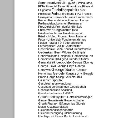
Sommeruniversität
Figyelő
Filmindustrie
FINA
Financial Times
Finanzkrise
Finnland
Flüchtlingspolitik
Flughafen
Forex-
Forint
Prozesse
Forschung
FPÖ
Francis
Fukuyama
Frankreich
Frans Timmermans
Frauen
Frauendebatte
Freedom House
Freihandelsabkommen
Freimaurer
Freizügigkeit
Fremdenfeindlichkeit
Fremdwährungskredite
fried
Friedenskonferenz
Friedensmarsch
Friedrich Merz
Frontex
Front National
Fudan-Universität
Fundamentalismus
Fusion
Fußball
Fót
Föderalisierung
Fördergelder
Gallup
Gastarbeiter
Gastronomie
Gaza-Konflikt
Geburtenrate
Gedenken
Geert Wilders
Gefängnis
Geheimdienste
Geldpolitik
Gemeinsam-PM
Gemeinsam 2014
gend
Gender Studies
Geopolitik
Generalstreik
George Clooney
George Floyd
George Floys
George
George Soros
Gershwin
Gergely
Gergely Karácsony
Homonnay
Gergely
Pröhle
Gergő Sáling
Gerichtsurteil
Geschichtspolitik
Geschlechtsumwandlung
Geschäftsverbindungen
Gesellschaft
Gesellschaftliche Spaltung
Gesetz
Gesellschaftskrise
Gesundheitssystem
Getreidelieferungen
Gewalt
Gewaltserie
Gewerkschaften
Ghaith Pharaon
Giftanschlag
Giorgia
Meloni
Glaubwürdigkeit
Gleichbehandlungsbehörde
Gleichberechtigung
Globalisierung
Gläubiger
Goldener Bär
Golden Globe