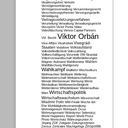
Verjährungsfrist
Verkehr
Vermögenserklärung
Vermögensverwaltung
Versammlungsrecht
Verschwörungstheorien
Versorgungstarife
Verteidigung
Vertragsverletzungsverfahren
Verurteilung
Verwaltung
Verwaltungsgericht
Veszprém
Victor Ponta
Video
Videofälschung
Vienna Capital Partners
Viktor Orbán
VIII. Bezirk
Visegrád-
Visa-Affäre
Visafreiheit
Staaten
Vodafone
Volksaufstand
Volksbefindlichkeit
Volkszählung
Vollbeschäftigung
Vorurteile
VW-Skandal
Völkerverwandtschaft
Waffenlieferungen
Wahlen
Wagner-Aufstand
Wahlbündnis
Wahlfälschung
Wahlgesetz
Wahlkampf
Wallfahrt
Wechselkurs
Weihnachten
Weltbank
Weltkrieg
Weltmeisterschaft
Weltwirtschaftsforum
Wende
Werbesteuer
Werbung
Werte
Westbalkan
Wettbewerbsfähigkeit
Wetterdienst
Whistleblower
Wiederaufbau
Wirtschaftspolitik
Wien
Wirtschaftswachstum
Wissenschaft
Wladimir Putin
WM-Finale
Woche der
Ehe
Wohltätigkeitsveranstaltung
Wohneigentum
Wohnpark Ócsa
Wohnungsmarkt
Wolodymyr Selenskyj
World Happiness Report
World Press
Photo
Wortschatz
Währungsunion
Xi
Jinping
ZDF
Zeitgeist
Zeitungssterben
Zensur
Zentrales Machtgefüge
Zinspolitik