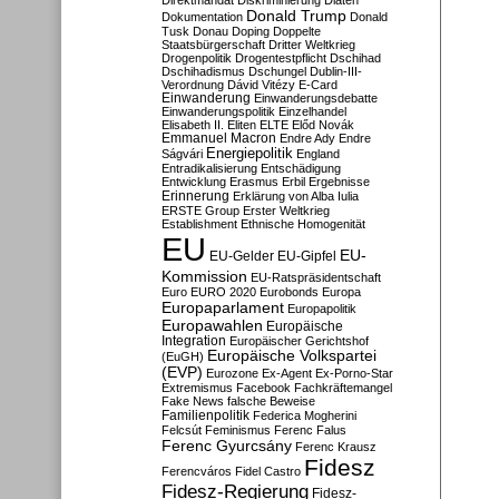
Direktmandat
Diskriminierung
Diäten
Donald Trump
Dokumentation
Donald
Tusk
Donau
Doping
Doppelte
Staatsbürgerschaft
Dritter Weltkrieg
Drogenpolitik
Drogentestpflicht
Dschihad
Dschihadismus
Dschungel
Dublin-III-
Verordnung
Dávid Vitézy
E-Card
Einwanderung
Einwanderungsdebatte
Einwanderungspolitik
Einzelhandel
Elisabeth II.
Eliten
ELTE
Előd Novák
Emmanuel Macron
Endre Ady
Endre
Energiepolitik
Ságvári
England
Entradikalisierung
Entschädigung
Entwicklung
Erasmus
Erbil
Ergebnisse
Erinnerung
Erklärung von Alba Iulia
ERSTE Group
Erster Weltkrieg
Establishment
Ethnische Homogenität
EU
EU-
EU-Gelder
EU-Gipfel
Kommission
EU-Ratspräsidentschaft
Euro
EURO 2020
Eurobonds
Europa
Europaparlament
Europapolitik
Europawahlen
Europäische
Integration
Europäischer Gerichtshof
Europäische Volkspartei
(EuGH)
(EVP)
Eurozone
Ex-Agent
Ex-Porno-Star
Extremismus
Facebook
Fachkräftemangel
Fake News
falsche Beweise
Familienpolitik
Federica Mogherini
Felcsút
Feminismus
Ferenc Falus
Ferenc Gyurcsány
Ferenc Krausz
Fidesz
Ferencváros
Fidel Castro
Fidesz-Regierung
Fidesz-