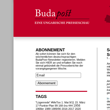
ABONNEMENT
S
Ab sofort können Sie sich für den
S
wöchentlichen deutschsprachigen
5. 
BudaPost-Newsletter registrieren. Melden
Sie sich HIER an und erhalten Sie noch
Am
einmal gebündelt die Presseberichte der
mi
vorangegangenen Woche.
Wa
di
in
Am
ju
se
ka
ge
TAGS
In
di
"Lügenrede"
#MeToo
1. Mai
9/11
15. März
we
1956
17-Punkte-Plan
99
168 óra
444
un
1968er
1989
1989/90
2016
2017
2020