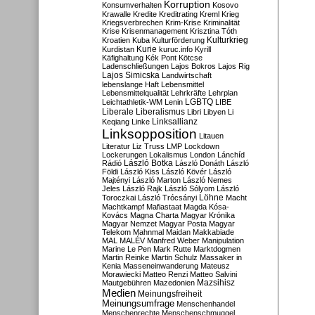
Korruption
Konsumverhalten
Kosovo
Krawalle
Kredite
Kreditrating
Kreml
Krieg
Kriegsverbrechen
Krim-Krise
Kriminalität
Krise
Krisenmanagement
Krisztina Tóth
Kulturkrieg
Kroatien
Kuba
Kulturförderung
Kurdistan
Kurie
kuruc.info
Kyrill
Käfighaltung
Kék Pont
Kötcse
Ladenschließungen
Lajos Bokros
Lajos Rig
Lajos Simicska
Landwirtschaft
lebenslange Haft
Lebensmittel
Lebensmittelqualität
Lehrkräfte
Lehrplan
LGBTQ
Leichtathletik-WM
Lenin
LIBE
Liberale
Liberalismus
Libri
Libyen
Li
Linksallianz
Keqiang
Linke
Linksopposition
Litauen
Literatur
Liz Truss
LMP
Lockdown
Lockerungen
Lokalismus
London
Lánchíd
Rádió
László Botka
László Donáth
László
Földi
László Kiss
László Kövér
László
Majtényi
László Marton
László Nemes
Jeles
László Rajk
László Sólyom
László
Löhne
Toroczkai
László Trócsányi
Macht
Machtkampf
Mafiastaat
Magda Kósa-
Kovács
Magna Charta
Magyar Krónika
Magyar Nemzet
Magyar Posta
Magyar
Telekom
Mahnmal
Maidan
Makkabiade
MAL
MALÉV
Manfred Weber
Manipulation
Marine Le Pen
Mark Rutte
Marktdogmen
Martin Reinke
Martin Schulz
Massaker in
Kenia
Masseneinwanderung
Mateusz
Morawiecki
Matteo Renzi
Matteo Salvini
Mautgebühren
Mazedonien
Mazsihisz
Medien
Meinungsfreiheit
Meinungsumfrage
Menschenhandel
Menschenrechte
Menschenschmuggel