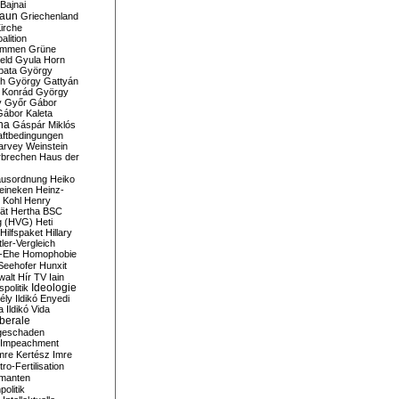
Bajnai
aun
Griechenland
irche
lition
ommen
Grüne
eld
Gyula Horn
pata
György
th
György Gattyán
 Konrád
György
y
Győr
Gábor
Gábor Kaleta
na
Gáspár Miklós
ftbedingungen
arvey Weinstein
brechen
Haus der
usordnung
Heiko
eineken
Heinz-
 Kohl
Henry
ät
Hertha BSC
g (HVG)
Heti
Hilfspaket
Hillary
tler-Vergleich
-Ehe
Homophobie
Seehofer
Hunxit
walt
Hír TV
Iain
spolitik
Ideologie
ély
Ildikó Enyedi
a
Ildikó Vida
liberale
geschaden
Impeachment
mre Kertész
Imre
itro-Fertilisation
rmanten
politik