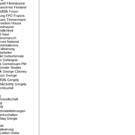
yelő
Filmindustrie
nanzkrise
Finnland
olitik
Forex-
ung
FPÖ
Francis
rans Timmermans
reedom House
reimaurer
dlichkeit
e
fried
densmarsch
ront National
mentalismus
alisierung
arbeiter
ikt
Geburtenrate
rs
Gefängnis
ik
Gemeinsam-PM
Gender Studies
ik
George Clooney
oys
George
ros
Gergely
arácsony
Gergely
chtsurteil
g
Gesellschaft
ng
tz
treidelieferungen
erkschaften
hlag
Giorgia
rde
alisierung
Golden Globe