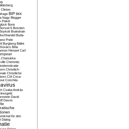
ug
ilderberg
l Clinton
BIP
frage
BKK
ka Nagy
Blogger
s-Paket
glück
Boris
Borsod 6
Bosnien-
Boykott
Braindrain
Buchhandel
Buda-
est Pride
hl
Burgberg
Bálint
 Kovács
Béla
nnon Hinnant
Carl
uropean
A
Chanukka
ville
Chemnitz
istdemokratie
Kern
Christlich-
onale
Christliche
born
CIA
Coca-
out
Conchita
avirus
sh
Csaba András
nkesgeld
rnstein
David
ff
Davos
fie
atische
tionen
enkmal für den
t
Dialog
atie