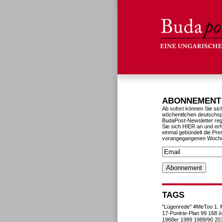
ABONNEMENT
Ab sofort können Sie sic
wöchentlichen deutschs
BudaPost-Newsletter reg
Sie sich HIER an und erh
einmal gebündelt die Pre
vorangegangenen Woch
TAGS
"Lügenrede"
#MeToo
1. 
17-Punkte-Plan
99
168 ó
1968er
1989
1989/90
20