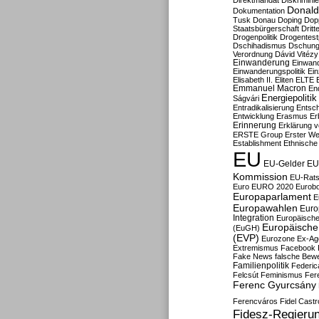
Direktmandat
Diskrimini
Donald
Dokumentation
Tusk
Donau
Doping
Dop
Staatsbürgerschaft
Dritt
Drogenpolitik
Drogentestp
Dschihadismus
Dschung
Verordnung
Dávid Vitézy
Einwanderung
Einwan
Einwanderungspolitik
Ein
Elisabeth II.
Eliten
ELTE
Emmanuel Macron
En
Energiepolitik
Ságvári
Entradikalisierung
Entsc
Entwicklung
Erasmus
Erb
Erinnerung
Erklärung vo
ERSTE Group
Erster We
Establishment
Ethnische
EU
EU-Gelder
EU
Kommission
EU-Rats
Euro
EURO 2020
Eurob
Europaparlament
E
Europawahlen
Euro
Integration
Europäische
Europäische 
(EuGH)
(EVP)
Eurozone
Ex-Ag
Extremismus
Facebook
Fake News
falsche Bew
Familienpolitik
Federic
Felcsút
Feminismus
Fer
Ferenc Gyurcsány
Ferencváros
Fidel Castr
Fidesz-Regieru