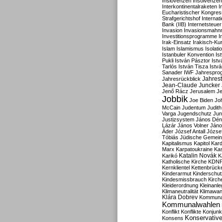
Inslovenzen
Insolvenzen
Interkontinentalraketen
I
Eucharistischer Kongres
Strafgerichtshof
Internat
Bank (IIB)
Internetsteuer
Invasion
Invasionsmahn
Investitionsprogramme
I
Irak-Einsatz
Irakisch-Ku
Islam
Islamismus
Isolat
Istanbuler Konvention
Is
Pukli
István Pásztor
Ist
Tarlós
István Tisza
Istv
Sanader
IWF
Jahrespro
Jahres
Jahresrückblick
Jean-Claude Juncker
Jenő Rácz
Jerusalem
Je
Jobbik
Joe Biden
Jo
McCain
Judentum
Judith
Varga
Jugendschutz
Jun
Justizsystem
János Dén
Lázár
János Volner
Jáno
Áder
József Antall
József
Tóbiás
Jüdische Gemei
Kapitalismus
Kapitol
Kard
Marx
Karpatoukraine
Ka
Katalin Novák
Karikó
K
Katholische Kirche
KDN
Kernklientel
Kettenbrück
Kinderarmut
Kinderschu
Kindesmissbrauch
Kirch
Kleiderordnung
Kleinanle
Klimaneutralität
Klimawan
Klára Dobrev
Kommunal
Kommunalwahlen
Konflikt
Konflikte
Konjunk
Konservativ
Konsens