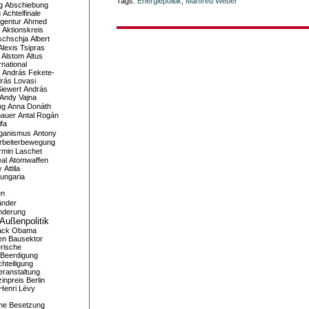
Tags:
Energiepolitik
,
Manfred Weber
g
Abschiebung
g
Achtelfinale
gentur
Ahmed
Aktionskreis
schschja
Albert
Alexis Tsipras
Alstom
Altus
national
András Fekete-
rás Lovasi
iewert
András
Andy Vajna
ng
Anna Donáth
bauer
Antal Rogán
ifa
iganismus
Antony
rbeiterbewegung
rmin Laschet
al
Atomwaffen
y
Attila
ungaria
en
änder
nderung
Außenpolitik
ack Obama
en
Bausektor
rische
Beerdigung
hteiligung
eranstaltung
inpreis
Berlin
Henri Lévy
me
Besetzung