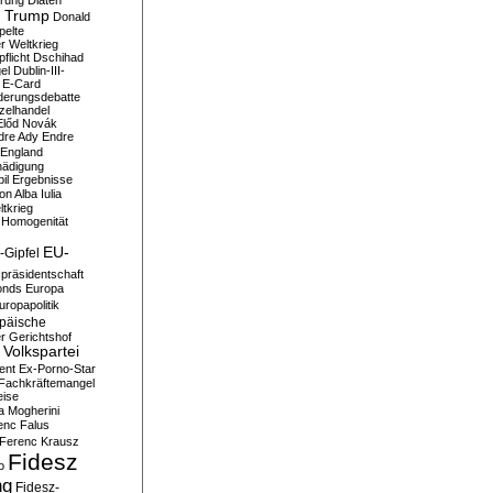
erung
Diäten
 Trump
Donald
pelte
er Weltkrieg
flicht
Dschihad
el
Dublin-III-
E-Card
derungsdebatte
zelhandel
Előd Novák
dre Ady
Endre
England
hädigung
il
Ergebnisse
n Alba Iulia
ltkrieg
 Homogenität
EU-
-Gipfel
präsidentschaft
onds
Europa
uropapolitik
päische
r Gerichtshof
Volkspartei
ent
Ex-Porno-Star
Fachkräftemangel
eise
a Mogherini
enc Falus
Ferenc Krausz
Fidesz
o
ng
Fidesz-