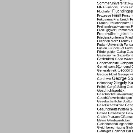
Sommeruniversität
Fig
FINA
Financial Times
Fi
Flüchtlingsp
Flughafen
Forint
Prozesse
Forsch
Fukuyama
Frankreich
F
Frauen
Frauendebatte
F
Freihandelsabkommen
F
Freizügigkeit
Fremdenfein
Fremdwährungskredit
Friedenskonferenz
Frie
Friedrich Merz
Frontex
F
Fudan-Universität
Funda
Fusion
Fußball
Fót
Föder
Fördergelder
Gallup
Gast
Gastronomie
Gaza-Konfl
Gedenken
Geert Wilde
Geheimdienste
Geldpolit
Gemeinsam 2014
gend
Geopolit
Generalstreik
George Floyd
George Fl
George So
Gershwin
Gergely K
Homonnay
Pröhle
Gergő Sáling
Geri
Geschichtspolitik
Geschlechtsumwandlun
Geschäftsverbindungen
Gesellschaftliche Spaltu
Gese
Gesellschaftskrise
Gesundheitssystem
Ge
Gewalt
Gewaltserie
Gew
Ghaith Pharaon
Giftansc
Meloni
Glaubwürdigkeit
Gleichbehandlungsbehö
Gleichberechtigung
Glob
Gläubiger
Goldener Bär