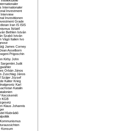
Intellektuelle
nternationaler
s
Internationaler
ional Investment
Interview
mal
Investitionen
nvestment Grade
rdistan
Iran
IS
ISIS
Israel
ionismus
tván Bethlen
István
ván Szabó
István
án Vágó
Italien
Ivo
gnose
tag
James Corney
Jean Asselborn
wgeni Prigoschin
hn Kirby
John
 Sargentini
Judit
gwähler
es Orbán
János
s Zuschlag
János
 Szájer
József
nde
Kalter Krieg
inalgesetz
Karl
sachstan
Katalin
atalonien
P
Kecskemét
e
KGB
tzgesetz
en
Klaus Johannis
ger
del
Klubrádió
politik
Kommunismus
turaussichten
e
Konsum