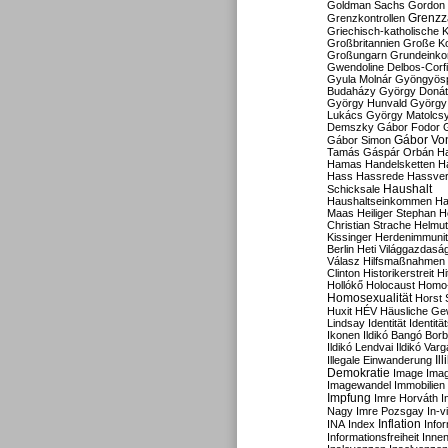
Goldman Sachs
Gordon 
Grenzz
Grenzkontrollen
Griechisch-katholische K
Großbritannien
Große Koa
Großungarn
Grundeink
Gwendoline Delbos-Corfi
Gyula Molnár
Gyöngyös
Budaházy
György Doná
György Hunvald
György
Lukács
György Matolcs
Demszky
Gábor Fodor
Gábor Vo
Gábor Simon
Tamás
Gáspár Orbán
Ha
Hamas
Handelsketten
H
Hass
Hassrede
Hassver
Haushalt
Schicksale
Haushaltseinkommen
Ha
Maas
Heiliger Stephan
H
Christian Strache
Helmut
Kissinger
Herdenimmunit
Berlin
Heti Világgazdasá
Válasz
Hilfsmaßnahmen
Clinton
Historikerstreit
Hi
Hollókő
Holocaust
Homo
Homosexualität
Horst 
Huxit
HÉV
Häusliche Ge
Lindsay
Identität
Identität
Ikonen
Ildikó Bangó Borb
Ildikó Lendvai
Ildikó Varg
Il
Illegale Einwanderung
Demokratie
Image
Ima
Imagewandel
Immobilien
Impfung
Imre Horváth
I
Nagy
Imre Pozsgay
In-v
Inflation
INA
Index
Info
Informationsfreiheit
Innen