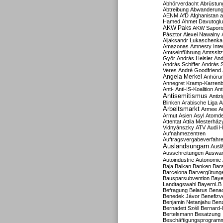
Abhörverdacht
Abrüstun
Abtreibung
Abwanderun
AENM
AfD
Afghanistan
a
Hamed
Ahmet Davutoglu
AKW Paks
AKW Sapori
Pásztor
Alexei Nawalny
Aljaksandr Lukaschenka
Amazonas
Amnesty Inter
Amtseinführung
Amtssitz
Győr
András Heisler
And
András Schiffer
András S
Veres
André Goodfriend
Angela Merkel
Anhöru
Annegret Kramp-Karren
Anti-
Anti-IS-Koalition
Ant
Antisemitismus
Antiz
Blinken
Arabische Liga
A
Arbeitsmarkt
Armee
A
Armut
Asien
Asyl
Atomde
Attentat
Attila Mesterház
Vidnyánszky
ATV
Audi H
Aufnahmezentren
Auftragsvergabeverfahr
Auslandsungarn
Ausl
Ausschreitungen
Auswa
Autoindustrie
Autonomie
Baja
Balkan
Banken
Bar
Barcelona
Barvergütung
Bausparsubvention
Baye
Landtagswahl
BayernLB
Befragung
Belarus
Benac
Benedek Jávor
Benefizv
Benjamin Netanjahu
Benz
Bernadett Széll
Bernard-
Bertelsmann
Besatzung
Beschäftigungsprogram