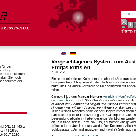
ÜBER 
Vorgeschlagenes System zum Aust
h für den
Erdgas kritisiert
prachigen
7. Jul. 2022
istrieren. Melden
alten Sie noch
Ein rechtsorientierter Kommentator lehnt die Anregung de
sseberichte der
Europäischen Volkspartei ab, der die Gas importierenden
e.
hatte, ihr Gas durch verbindliche Mechanismen mit ander
teilen.
Gergely Kiss von
Magyar Nemzet
vergleicht Manfred W
aus einer Äsop-Fabel
.
(Der Grashüpfer bittet darin die 
er selbst den Sommer mit Singen und Tanzen verbracht h
hingegen war mit dem Anlegen von Wintervorräten beschäf
In den letzten Monaten habe Weber Ungarn immer wieder d
Land die Idee einer Reduzierung von Gasimporten aus Ru
Begründung abgelehnt habe, derartige Sanktionen würden 
als Russland selbst. Jetzt, so Kiss, sei Weber klar gewo
früher oder später kommen werde. Der Kolumnist zitiert 
Mai
9/11
15. März
Schlusssatz: „Du hast musiziert, nicht wahr? Sehr gut, nu
1956
ra
444
16
2017
2020