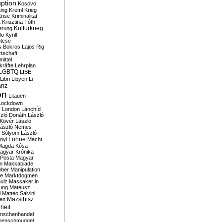
ption
Kosovo
ting
Kreml
Krieg
rise
Kriminalität
t
Krisztina Tóth
Kulturkrieg
erung
fo
Kyrill
tcse
s Bokros
Lajos Rig
tschaft
ittel
kräfte
Lehrplan
LGBTQ
LIBE
Libri
Libyen
Li
anz
on
Litauen
Lockdown
s
London
Lánchíd
zló Donáth
László
 Kövér
László
ászló Nemes
ó Sólyom
László
Löhne
nyi
Macht
Magda Kósa-
agyar Krónika
Posta
Magyar
n
Makkabiade
eber
Manipulation
te
Marktdogmen
ulz
Massaker in
ung
Mateusz
i
Matteo Salvini
en
Mazsihisz
heit
nschenhandel
henschmuggel