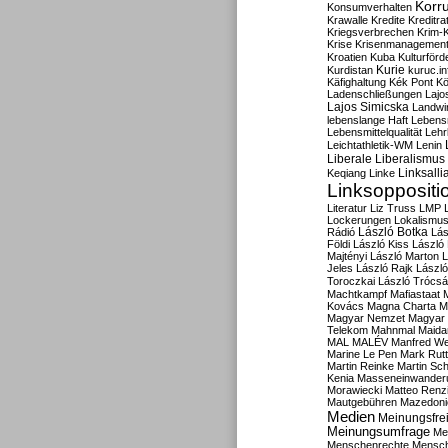
Korru
Konsumverhalten
Krawalle
Kredite
Kreditra
Kriegsverbrechen
Krim-K
Krise
Krisenmanagemen
Kroatien
Kuba
Kulturförd
Kurdistan
Kurie
kuruc.in
Käfighaltung
Kék Pont
Kö
Ladenschließungen
Lajo
Lajos Simicska
Landwir
lebenslange Haft
Lebensm
Lebensmittelqualität
Lehr
Leichtathletik-WM
Lenin
Liberale
Liberalismus
Linksalli
Keqiang
Linke
Linksoppositi
Literatur
Liz Truss
LMP
Lockerungen
Lokalismu
Rádió
László Botka
Lás
Földi
László Kiss
László
Majtényi
László Marton
L
Jeles
László Rajk
Lászl
Toroczkai
László Trócsá
Machtkampf
Mafiastaat
Kovács
Magna Charta
M
Magyar Nemzet
Magyar 
Telekom
Mahnmal
Maida
MAL
MALÉV
Manfred W
Marine Le Pen
Mark Rut
Martin Reinke
Martin Sch
Kenia
Masseneinwander
Morawiecki
Matteo Renz
Mautgebühren
Mazedoni
Medien
Meinungsfrei
Meinungsumfrage
Me
Menschenrechte
Mensc