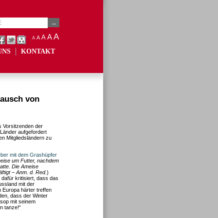
A
A
A
A
A
UNS
KONTAKT
ausch von
s Vorsitzenden der
 Länder aufgefordert
en Mitgliedsländern zu
eber mit dem Grashüpfer
Ameise um Futter, nachdem
atte. Die Ameise
tigt – Anm. d. Red.
)
afür kritisiert, dass das
ssland mit der
Europa härter treffen
rden, dass der Winter
Äsop mit seinem
n tanze!“