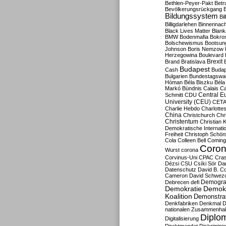
Bethlen-Peyer-Pakt
Betr
Bevölkerungsrückgang
B
Bildungssystem
Bil
Billigdarlehen
Binnennach
Black Lives Matter
Blan
BMW
Bodenmafia
Bokro
Bolschewismus
Bootsun
Johnson
Boris Nemzow
Herzegowina
Boulevard
Brexit
Brand
Bratislava
Budapest
Cash
Budap
Bulgarien
Bundestagswa
Hóman
Béla Biszku
Béla
Markó
Bündnis
Calais
Ca
Central E
Schmitt
CDU
University (CEU)
CET
Charlie Hebdo
Charlottes
China
Christchurch
Chr
Christentum
Christian 
Demokratische Internati
Freiheit
Christoph Schön
Cola
Colleen Bell
Coming
Coron
Wurst
corona
Corvinus-Uni
CPAC
Cra
Dézsi
CSU
Csíki Sör
Da
Datenschutz
David B. Co
Cameron
David Schwezo
Demogra
Debrecen
defi
Demokratie
Demokr
Koalition
Demonstra
Denkfabriken
Denkmal
D
nationalen Zusammenhal
Diplom
Digitalisierung