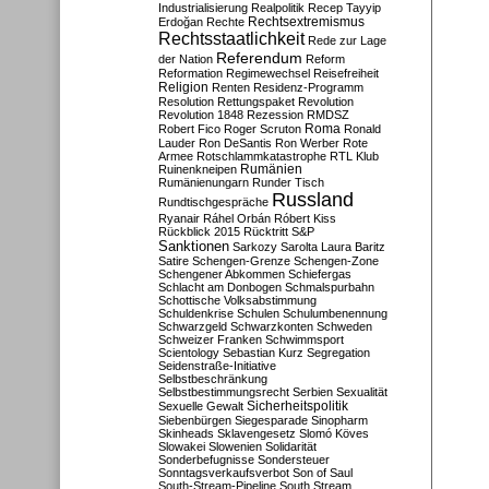
Industrialisierung
Realpolitik
Recep Tayyip
Rechtsextremismus
Erdoğan
Rechte
Rechtsstaatlichkeit
Rede zur Lage
Referendum
der Nation
Reform
Reformation
Regimewechsel
Reisefreiheit
Religion
Renten
Residenz-Programm
Resolution
Rettungspaket
Revolution
Revolution 1848
Rezession
RMDSZ
Roma
Robert Fico
Roger Scruton
Ronald
Lauder
Ron DeSantis
Ron Werber
Rote
Armee
Rotschlammkatastrophe
RTL Klub
Ruinenkneipen
Rumänien
Rumänienungarn
Runder Tisch
Russland
Rundtischgespräche
Ryanair
Ráhel Orbán
Róbert Kiss
Rückblick 2015
Rücktritt
S&P
Sanktionen
Sarkozy
Sarolta Laura Baritz
Satire
Schengen-Grenze
Schengen-Zone
Schengener Abkommen
Schiefergas
Schlacht am Donbogen
Schmalspurbahn
Schottische Volksabstimmung
Schuldenkrise
Schulen
Schulumbenennung
Schwarzgeld
Schwarzkonten
Schweden
Schweizer Franken
Schwimmsport
Scientology
Sebastian Kurz
Segregation
Seidenstraße-Initiative
Selbstbeschränkung
Selbstbestimmungsrecht
Serbien
Sexualität
Sicherheitspolitik
Sexuelle Gewalt
Siebenbürgen
Siegesparade
Sinopharm
Skinheads
Sklavengesetz
Slomó Köves
Slowakei
Slowenien
Solidarität
Sonderbefugnisse
Sondersteuer
Sonntagsverkaufsverbot
Son of Saul
South-Stream-Pipeline
South Stream