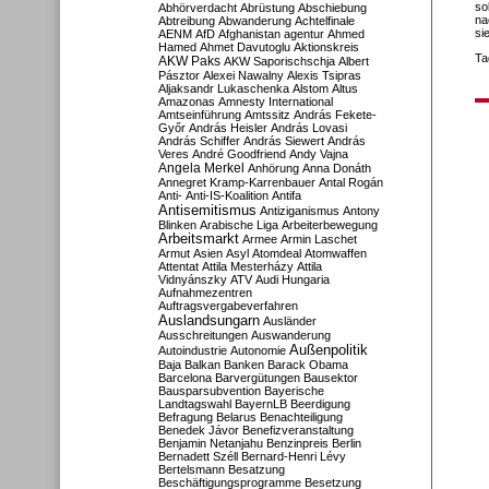
so
Abhörverdacht
Abrüstung
Abschiebung
na
Abtreibung
Abwanderung
Achtelfinale
si
AENM
AfD
Afghanistan
agentur
Ahmed
Hamed
Ahmet Davutoglu
Aktionskreis
Ta
AKW Paks
AKW Saporischschja
Albert
Pásztor
Alexei Nawalny
Alexis Tsipras
Aljaksandr Lukaschenka
Alstom
Altus
Amazonas
Amnesty International
Amtseinführung
Amtssitz
András Fekete-
Győr
András Heisler
András Lovasi
András Schiffer
András Siewert
András
Veres
André Goodfriend
Andy Vajna
Angela Merkel
Anhörung
Anna Donáth
Annegret Kramp-Karrenbauer
Antal Rogán
Anti-
Anti-IS-Koalition
Antifa
Antisemitismus
Antiziganismus
Antony
Blinken
Arabische Liga
Arbeiterbewegung
Arbeitsmarkt
Armee
Armin Laschet
Armut
Asien
Asyl
Atomdeal
Atomwaffen
Attentat
Attila Mesterházy
Attila
Vidnyánszky
ATV
Audi Hungaria
Aufnahmezentren
Auftragsvergabeverfahren
Auslandsungarn
Ausländer
Ausschreitungen
Auswanderung
Außenpolitik
Autoindustrie
Autonomie
Baja
Balkan
Banken
Barack Obama
Barcelona
Barvergütungen
Bausektor
Bausparsubvention
Bayerische
Landtagswahl
BayernLB
Beerdigung
Befragung
Belarus
Benachteiligung
Benedek Jávor
Benefizveranstaltung
Benjamin Netanjahu
Benzinpreis
Berlin
Bernadett Széll
Bernard-Henri Lévy
Bertelsmann
Besatzung
Beschäftigungsprogramme
Besetzung