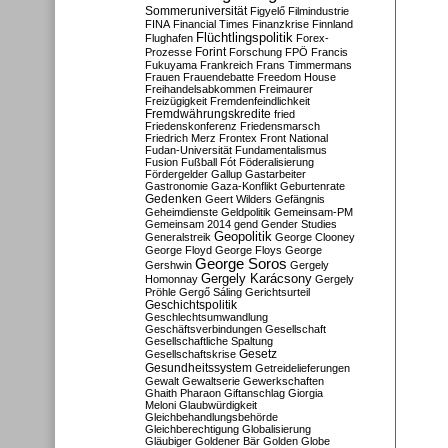
Sommeruniversität
Figyelő
Filmindustrie
FINA
Financial Times
Finanzkrise
Finnland
Flüchtlingspolitik
Flughafen
Forex-
Forint
Prozesse
Forschung
FPÖ
Francis
Fukuyama
Frankreich
Frans Timmermans
Frauen
Frauendebatte
Freedom House
Freihandelsabkommen
Freimaurer
Freizügigkeit
Fremdenfeindlichkeit
Fremdwährungskredite
fried
Friedenskonferenz
Friedensmarsch
Friedrich Merz
Frontex
Front National
Fudan-Universität
Fundamentalismus
Fusion
Fußball
Fót
Föderalisierung
Fördergelder
Gallup
Gastarbeiter
Gastronomie
Gaza-Konflikt
Geburtenrate
Gedenken
Geert Wilders
Gefängnis
Geheimdienste
Geldpolitik
Gemeinsam-PM
Gemeinsam 2014
gend
Gender Studies
Geopolitik
Generalstreik
George Clooney
George Floyd
George Floys
George
George Soros
Gershwin
Gergely
Gergely Karácsony
Homonnay
Gergely
Pröhle
Gergő Sáling
Gerichtsurteil
Geschichtspolitik
Geschlechtsumwandlung
Geschäftsverbindungen
Gesellschaft
Gesellschaftliche Spaltung
Gesetz
Gesellschaftskrise
Gesundheitssystem
Getreidelieferungen
Gewalt
Gewaltserie
Gewerkschaften
Ghaith Pharaon
Giftanschlag
Giorgia
Meloni
Glaubwürdigkeit
Gleichbehandlungsbehörde
Gleichberechtigung
Globalisierung
Gläubiger
Goldener Bär
Golden Globe