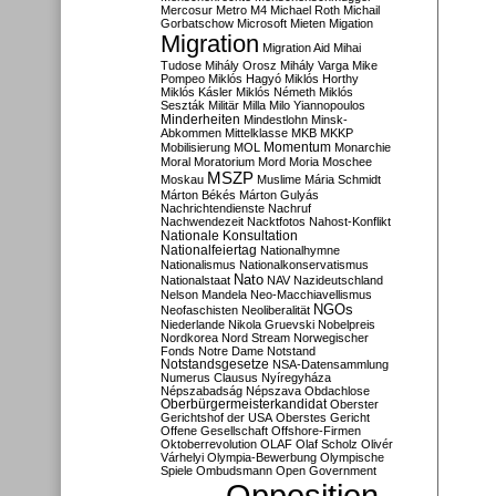
Mercosur
Metro M4
Michael Roth
Michail
Gorbatschow
Microsoft
Mieten
Migation
Migration
Migration Aid
Mihai
Tudose
Mihály Orosz
Mihály Varga
Mike
Pompeo
Miklós Hagyó
Miklós Horthy
Miklós Kásler
Miklós Németh
Miklós
Seszták
Militär
Milla
Milo Yiannopoulos
Minderheiten
Mindestlohn
Minsk-
Abkommen
Mittelklasse
MKB
MKKP
Momentum
Mobilisierung
MOL
Monarchie
Moral
Moratorium
Mord
Moria
Moschee
MSZP
Moskau
Muslime
Mária Schmidt
Márton Békés
Márton Gulyás
Nachrichtendienste
Nachruf
Nachwendezeit
Nacktfotos
Nahost-Konflikt
Nationale Konsultation
Nationalfeiertag
Nationalhymne
Nationalismus
Nationalkonservatismus
Nato
Nationalstaat
NAV
Nazideutschland
Nelson Mandela
Neo-Macchiavellismus
NGOs
Neofaschisten
Neoliberalität
Niederlande
Nikola Gruevski
Nobelpreis
Nordkorea
Nord Stream
Norwegischer
Fonds
Notre Dame
Notstand
Notstandsgesetze
NSA-Datensammlung
Numerus Clausus
Nyíregyháza
Népszabadság
Népszava
Obdachlose
Oberbürgermeisterkandidat
Oberster
Gerichtshof der USA
Oberstes Gericht
Offene Gesellschaft
Offshore-Firmen
Oktoberrevolution
OLAF
Olaf Scholz
Olivér
Várhelyi
Olympia-Bewerbung
Olympische
Spiele
Ombudsmann
Open Government
Opposition