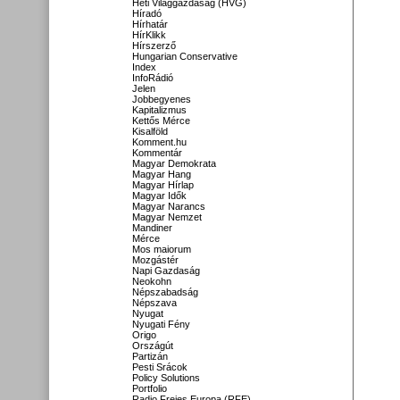
Heti Világgazdaság (HVG)
Híradó
Hírhatár
HírKlikk
Hírszerző
Hungarian Conservative
Index
InfoRádió
Jelen
Jobbegyenes
Kapitalizmus
Kettős Mérce
Kisalföld
Komment.hu
Kommentár
Magyar Demokrata
Magyar Hang
Magyar Hírlap
Magyar Idők
Magyar Narancs
Magyar Nemzet
Mandiner
Mérce
Mos maiorum
Mozgástér
Napi Gazdaság
Neokohn
Népszabadság
Népszava
Nyugat
Nyugati Fény
Origo
Országút
Partizán
Pesti Srácok
Policy Solutions
Portfolio
Radio Freies Europa (RFE)