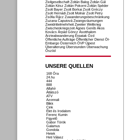
Zivilgesellschaft
Zoltán Balog
Zoltán Gál
Zoltán Kész
Zoltán Pokorni
Zoltán Spéder
Zsolt Bayer
Zsolt Borkai
Zsolt Gréczy
Zsolt Hernádi
Zsolt Molnár
Zsolt Petry
Zsófia Rácz
Zuwanderungsbeschränkung
Zuzana Čaputová
Zwangsräumungen
Zweidrittelmehrheit
Zweiter Weltkrieg
Zwischenkriegszeit
Ágnes Geréb
Ákos
Kovács
Árpád Göncz
Ásotthalom
Ärzteabwanderung
Érpatak
Ózd
Öffentliche Aufträge
Öffentlicher Dienst
Öl-
Embargo
Österreich
ÖVP
Újpest
Überalterung
Überstunden
Überwachung
Őszöd
UNSERE QUELLEN
168 Óra
24.hu
444
888
Alfahír
Átlátszó
ATV
Azonnali
Blikk
Cink
Élet és Irodalom
Ferenc Kumin
Figyelő
Gábor Török
Galamus
Gondola
Hetek
Heti Válasz