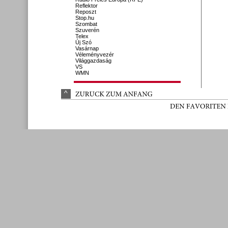
Reflektor
Reposzt
Stop.hu
Szombat
Szuverén
Telex
Új Szó
Vasárnap
Véleményvezér
Világgazdaság
VS
WMN
^
ZURÜ
CK 
ZUM 
ANFANG
DEN 
FAVORITEN 