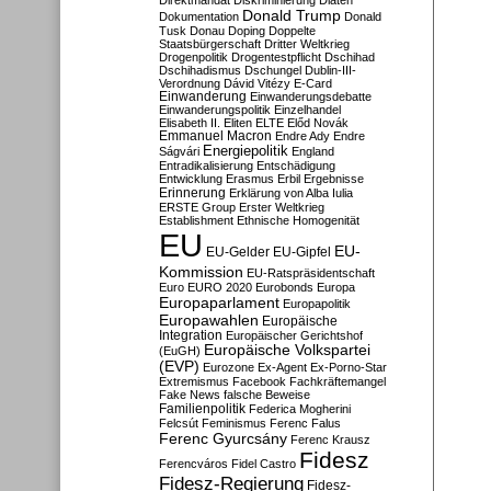
Direktmandat
Diskriminierung
Diäten
Donald Trump
Dokumentation
Donald
Tusk
Donau
Doping
Doppelte
Staatsbürgerschaft
Dritter Weltkrieg
Drogenpolitik
Drogentestpflicht
Dschihad
Dschihadismus
Dschungel
Dublin-III-
Verordnung
Dávid Vitézy
E-Card
Einwanderung
Einwanderungsdebatte
Einwanderungspolitik
Einzelhandel
Elisabeth II.
Eliten
ELTE
Előd Novák
Emmanuel Macron
Endre Ady
Endre
Energiepolitik
Ságvári
England
Entradikalisierung
Entschädigung
Entwicklung
Erasmus
Erbil
Ergebnisse
Erinnerung
Erklärung von Alba Iulia
ERSTE Group
Erster Weltkrieg
Establishment
Ethnische Homogenität
EU
EU-
EU-Gelder
EU-Gipfel
Kommission
EU-Ratspräsidentschaft
Euro
EURO 2020
Eurobonds
Europa
Europaparlament
Europapolitik
Europawahlen
Europäische
Integration
Europäischer Gerichtshof
Europäische Volkspartei
(EuGH)
(EVP)
Eurozone
Ex-Agent
Ex-Porno-Star
Extremismus
Facebook
Fachkräftemangel
Fake News
falsche Beweise
Familienpolitik
Federica Mogherini
Felcsút
Feminismus
Ferenc Falus
Ferenc Gyurcsány
Ferenc Krausz
Fidesz
Ferencváros
Fidel Castro
Fidesz-Regierung
Fidesz-