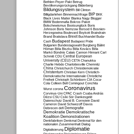
Bethlen-Peyer-Pakt
Betrug
Bevölkerungsrückgang
Bilderberg
Bildungssystem
Bill Clinton
BIP
Billigdarlehen
Binnennachfrage
BKK
Black Lives Matter
Blanka Nagy
Blogger
BMW
Bodenmafia
Bokros-Paket
Bolschewismus
Bootsunglück
Boris
Johnson
Boris Nemzow
Borsod 6
Bosnien-
Herzegowina
Boulevard
Boykott
Braindrain
Brexit
Brand
Bratislava
Buchhandel
Buda-
Budapest
Cash
Budapest Pride
Bulgarien
Bundestagswahl
Burgberg
Bálint
Hóman
Béla Biszku
Béla Kovács
Béla
Markó
Bündnis
Calais
Cannon Hinnant
Carl
Central European
Schmitt
CDU
University (CEU)
CETA
Chanukka
Charlie Hebdo
Charlottesville
Chemnitz
China
Christchurch
Christdemokratie
Christentum
Christian Kern
Christlich-
Demokratische Internationale
Christliche
Freiheit
Christoph Schönborn
CIA
Coca-
Cola
Colleen Bell
Comingout
Conchita
Coronavirus
Wurst
corona
Corvinus-Uni
CPAC
Crash
Csaba András
Dézsi
CSU
Csíki Sör
Dankesgeld
Datenschutz
David B. Cornstein
David
Cameron
David Schwezoff
Davos
Demografie
Debrecen
defi
Demokratie
Demokratische
Koalition
Demonstrationen
Denkfabriken
Denkmal
Denkmal für den
nationalen Zusammenhalt
Dialog
Diplomatie
Digitalisierung