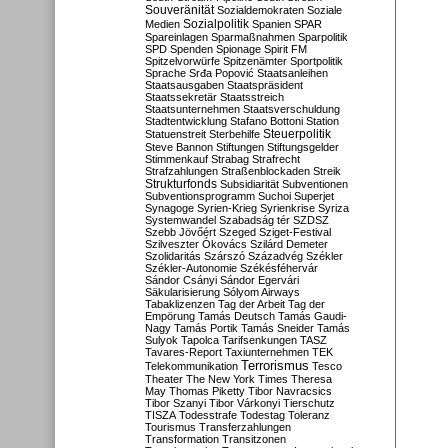
Souveränität
Sozialdemokraten
Soziale
Sozialpolitik
Medien
Spanien
SPAR
Spareinlagen
Sparmaßnahmen
Sparpolitik
SPD
Spenden
Spionage
Spirit FM
Spitzelvorwürfe
Spitzenämter
Sportpolitik
Sprache
Srđa Popović
Staatsanleihen
Staatsausgaben
Staatspräsident
Staatssekretär
Staatsstreich
Staatsunternehmen
Staatsverschuldung
Stadtentwicklung
Stafano Bottoni
Station
Steuerpolitik
Statuenstreit
Sterbehilfe
Steve Bannon
Stiftungen
Stiftungsgelder
Stimmenkauf
Strabag
Strafrecht
Strafzahlungen
Straßenblockaden
Streik
Strukturfonds
Subsidiarität
Subventionen
Subventionsprogramm
Suchoi Superjet
Synagoge
Syrien-Krieg
Syrienkrise
Syriza
Systemwandel
Szabadság tér
SZDSZ
Szebb Jövőért
Szeged
Sziget-Festival
Szilveszter Ókovács
Szilárd Demeter
Szolidaritás
Szárszó
Századvég
Székler
Székler-Autonomie
Székésféhervár
Sándor Csányi
Sándor Egervári
Säkularisierung
Sólyom Airways
Tabaklizenzen
Tag der Arbeit
Tag der
Empörung
Tamás Deutsch
Tamás Gaudi-
Nagy
Tamás Portik
Tamás Sneider
Tamás
Sulyok
Tapolca
Tarifsenkungen
TASZ
Tavares-Report
Taxiunternehmen
TEK
Terrorismus
Telekommunikation
Tesco
Theater
The New York Times
Theresa
May
Thomas Piketty
Tibor Navracsics
Tibor Szanyi
Tibor Várkonyi
Tierschutz
TISZA
Todesstrafe
Todestag
Toleranz
Tourismus
Transferzahlungen
Transformation
Transitzonen