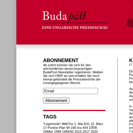
ABONNEMENT
K
Ab sofort können Sie sich für den
27
wöchentlichen deutschsprachigen
Ei
BudaPost-Newsletter registrieren. Melden
Pu
Sie sich HIER an und erhalten Sie noch
Pr
einmal gebündelt die Presseberichte der
be
vorangegangenen Woche.
Au
de
Au
un
In
re
An
TAGS
au
al
"Lügenrede"
#MeToo
1. Mai
9/11
15. März
Fo
1956
17-Punkte-Plan
99
168 óra
444
en
Fa
1968er
1989
1989/90
2016
2017
2020