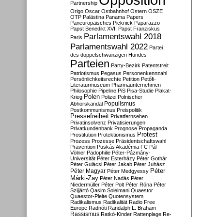
Partnership
Origo
Oscar
Ostbahnhof
Ostern
OSZE
OTP
Palästina
Panama Papers
Paneuropäisches Picknick
Paparazzo
Papst Benedikt XVI.
Papst Franziskus
Parlamentswahl 2018
Paris
Parlamentswahl 2022
Partei
des doppelschwänzigen Hundes
Parteien
Party-Bezirk
Patentstreit
Patriotismus
Pegasus
Personenkennzahl
Persönlichkeitsrechte
Petition
Petőfi-
Literaturmuseum
Pharmaunternehmen
Philosophie
Pipeline
PiS
Pisa-Studie
Plakat-
Polen
Krieg
Polizei
Polnischer
Populismus
Abhörskandal
Postkommunismus
Preispolitik
Pressefreiheit
Privatfernsehen
Privatinsolvenz
Privatisierungen
Privatkundenbank
Prognose
Propaganda
Protest
Prostitution
Protektionismus
Prozess
Prozesse
Präsidentschaftswahl
Prävention
Puskás Akadémia FC
Pál
Völner
Pädophilie
Péter-Pázmány-
Universität
Péter Esterházy
Péter Gothár
Péter Gulácsi
Péter Jakab
Péter Juhász
Péter
Péter Magyar
Péter Medgyessy
Márki-Zay
Péter Nadás
Péter
Niedermüller
Péter Polt
Péter Róna
Péter
Szijjártó
Qasim Soleimani
Quaestor
Quaestor-Pleite
Quotensystem
Radikalismus
Radikalität
Radio Free
Europe
Radnóti
Randalph L. Braham
Rassismus
Ratkó-Kinder
Rattenplage
Re-