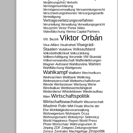
Verjährungsfrist
Verkehr
Vermögenserklärung
Vermögensverwaltung
Versammlungsrecht
Verschwörungstheorien
Versorgungstarife
Verteidigung
Vertragsverletzungsverfahren
Verurteilung
Verwaltung
Verwaltungsgericht
Veszprém
Victor Ponta
Video
Videofälschung
Vienna Capital Partners
Viktor Orbán
VIII. Bezirk
Visegrád-
Visa-Affäre
Visafreiheit
Staaten
Vodafone
Volksaufstand
Volksbefindlichkeit
Volkszählung
Vollbeschäftigung
Vorurteile
VW-Skandal
Völkerverwandtschaft
Waffenlieferungen
Wahlen
Wagner-Aufstand
Wahlbündnis
Wahlfälschung
Wahlgesetz
Wahlkampf
Wallfahrt
Wechselkurs
Weihnachten
Weltbank
Weltkrieg
Weltmeisterschaft
Weltwirtschaftsforum
Wende
Werbesteuer
Werbung
Werte
Westbalkan
Wettbewerbsfähigkeit
Wetterdienst
Whistleblower
Wiederaufbau
Wirtschaftspolitik
Wien
Wirtschaftswachstum
Wissenschaft
Wladimir Putin
WM-Finale
Woche der
Ehe
Wohltätigkeitsveranstaltung
Wohneigentum
Wohnpark Ócsa
Wohnungsmarkt
Wolodymyr Selenskyj
World Happiness Report
World Press
Photo
Wortschatz
Währungsunion
Xi
Jinping
ZDF
Zeitgeist
Zeitungssterben
Zensur
Zentrales Machtgefüge
Zinspolitik