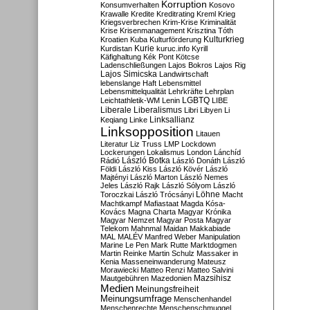
Korruption
Konsumverhalten
Kosovo
Krawalle
Kredite
Kreditrating
Kreml
Krieg
Kriegsverbrechen
Krim-Krise
Kriminalität
Krise
Krisenmanagement
Krisztina Tóth
Kulturkrieg
Kroatien
Kuba
Kulturförderung
Kurdistan
Kurie
kuruc.info
Kyrill
Käfighaltung
Kék Pont
Kötcse
Ladenschließungen
Lajos Bokros
Lajos Rig
Lajos Simicska
Landwirtschaft
lebenslange Haft
Lebensmittel
Lebensmittelqualität
Lehrkräfte
Lehrplan
LGBTQ
Leichtathletik-WM
Lenin
LIBE
Liberale
Liberalismus
Libri
Libyen
Li
Linksallianz
Keqiang
Linke
Linksopposition
Litauen
Literatur
Liz Truss
LMP
Lockdown
Lockerungen
Lokalismus
London
Lánchíd
Rádió
László Botka
László Donáth
László
Földi
László Kiss
László Kövér
László
Majtényi
László Marton
László Nemes
Jeles
László Rajk
László Sólyom
László
Löhne
Toroczkai
László Trócsányi
Macht
Machtkampf
Mafiastaat
Magda Kósa-
Kovács
Magna Charta
Magyar Krónika
Magyar Nemzet
Magyar Posta
Magyar
Telekom
Mahnmal
Maidan
Makkabiade
MAL
MALÉV
Manfred Weber
Manipulation
Marine Le Pen
Mark Rutte
Marktdogmen
Martin Reinke
Martin Schulz
Massaker in
Kenia
Masseneinwanderung
Mateusz
Morawiecki
Matteo Renzi
Matteo Salvini
Mautgebühren
Mazedonien
Mazsihisz
Medien
Meinungsfreiheit
Meinungsumfrage
Menschenhandel
Menschenrechte
Menschenschmuggel