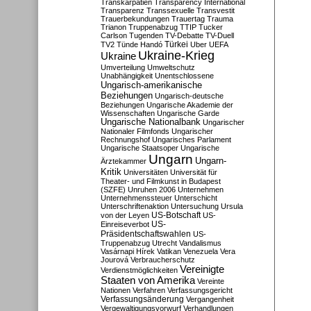
Transkarpatien
Transparency International
Transparenz
Transsexuelle
Transvestit
Trauerbekundungen
Trauertag
Trauma
Trianon
Truppenabzug
TTIP
Tucker
Carlson
Tugenden
TV-Debatte
TV-Duell
Türkei
TV2
Tünde Handó
Uber
UEFA
Ukraine-Krieg
Ukraine
Umverteilung
Umweltschutz
Unabhängigkeit
Unentschlossene
Ungarisch-amerikanische
Beziehungen
Ungarisch-deutsche
Beziehungen
Ungarische Akademie der
Wissenschaften
Ungarische Garde
Ungarische Nationalbank
Ungarischer
Nationaler Filmfonds
Ungarischer
Rechnungshof
Ungarisches Parlament
Ungarische Staatsoper
Ungarische
Ungarn
Ungarn-
Ärztekammer
Kritik
Universitäten
Universität für
Theater- und Filmkunst in Budapest
(SZFE)
Unruhen 2006
Unternehmen
Unternehmenssteuer
Unterschicht
Unterschriftenaktion
Untersuchung
Ursula
US-Botschaft
von der Leyen
US-
US-
Einreiseverbot
Präsidentschaftswahlen
US-
Truppenabzug
Utrecht
Vandalismus
Vasárnapi Hírek
Vatikan
Venezuela
Vera
Jourová
Verbraucherschutz
Vereinigte
Verdienstmöglichkeiten
Staaten von Amerika
Vereinte
Nationen
Verfahren
Verfassungsgericht
Verfassungsänderung
Vergangenheit
Vergewaltigungsvorwurf
Verhandlungen