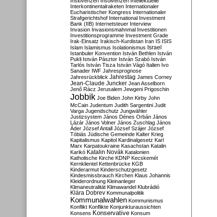
Inslovenzen
Insolvenzen
Intellektuelle
Interkontinentalraketen
Internationaler
Eucharistischer Kongress
Internationaler
Strafgerichtshof
International Investment
Bank (IIB)
Internetsteuer
Interview
Invasion
Invasionsmahnmal
Investitionen
Investitionsprogramme
Investment Grade
Irak-Einsatz
Irakisch-Kurdistan
Iran
IS
ISIS
Israel
Islam
Islamismus
Isolationismus
Istanbuler Konvention
István Bethlen
István
Pukli
István Pásztor
István Szabó
István
Tarlós
István Tisza
István Vágó
Italien
Ivo
Sanader
IWF
Jahresprognose
Jahrestag
Jahresrückblick
James Corney
Jean-Claude Juncker
Jean Asselborn
Jenő Rácz
Jerusalem
Jewgeni Prigoschin
Jobbik
Joe Biden
John Kirby
John
McCain
Judentum
Judith Sargentini
Judit
Varga
Jugendschutz
Jungwähler
Justizsystem
János Dénes Orbán
János
Lázár
János Volner
János Zuschlag
János
Áder
József Antall
József Szájer
József
Tóbiás
Jüdische Gemeinde
Kalter Krieg
Kapitalismus
Kapitol
Kardinalgesetz
Karl
Marx
Karpatoukraine
Kasachstan
Katalin
Katalin Novák
Karikó
Katalonien
Katholische Kirche
KDNP
Kecskemét
Kernklientel
Kettenbrücke
KGB
Kinderarmut
Kinderschutzgesetz
Kindesmissbrauch
Kirchen
Klaus Johannis
Kleiderordnung
Kleinanleger
Klimaneutralität
Klimawandel
Klubrádió
Klára Dobrev
Kommunalpolitik
Kommunalwahlen
Kommunismus
Konflikt
Konflikte
Konjunkturaussichten
Konservative
Konsens
Konsum