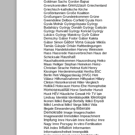
Goldman Sachs
Gordon Bajnai
Grenzzaun
Grenzkontrollen
Griechenland
Griechisch-katholische Kirche
Großbritannien
Große Koalition
Großungarn
Grundeinkommen
Grüne
Gwendoline Delbos-Corfield
Gyula Horn
Gyula Molnár
Gyöngyöspata
György
Budaházy
György Donáth
György Gattyán
György Hunvald
György Konrád
György
Lukács
György Matolcsy
Győr
Gábor
Demszky
Gábor Fodor
Gábor Kaleta
Gábor Vona
Gábor Simon
Gáspár Miklós
Tamás
Gáspár Orbán
Haftbedingungen
Hamas
Handelsketten
Harvey Weinstein
Hass
Hassrede
Hassverbrechen
Haus der
Haushalt
Schicksale
Haushaltseinkommen
Hausordnung
Heiko
Maas
Heiliger Stephan
Heineken
Heinz-
Christian Strache
Helmut Kohl
Henry
Kissinger
Herdenimmunität
Hertha BSC
Berlin
Heti Világgazdaság (HVG)
Heti
Válasz
Hilfsmaßnahmen
Hilfspaket
Hillary
Clinton
Historikerstreit
Hitler-Vergleich
Hollókő
Holocaust
Homo-Ehe
Homophobie
Homosexualität
Horst Seehofer
Hunxit
Huxit
HÉV
Häusliche Gewalt
Hír TV
Iain
Lindsay
Identität
Identitätspolitik
Ideologie
Ikonen
Ildikó Bangó Borbély
Ildikó Enyedi
Ildikó Lendvai
Ildikó Varga
Ildikó Vida
Illiberale
Illegale Einwanderung
Demokratie
Image
Imageschaden
Imagewandel
Immobilien
Impeachment
Impfung
Imre Horváth
Imre Kertész
Imre
Nagy
Imre Pozsgay
In-vitro-Fertilisation
Inflation
INA
Index
Informanten
Informationsfreiheit
Innenpolitik