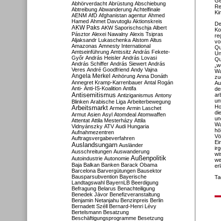
Ge
Abhörverdacht
Abrüstung
Abschiebung
Re
Abtreibung
Abwanderung
Achtelfinale
Ki
AENM
AfD
Afghanistan
agentur
Ahmed
Hamed
Ahmet Davutoglu
Aktionskreis
De
AKW Paks
AKW Saporischschja
Albert
Ko
Pásztor
Alexei Nawalny
Alexis Tsipras
re
Aljaksandr Lukaschenka
Alstom
Altus
vo
Amazonas
Amnesty International
Qu
Amtseinführung
Amtssitz
András Fekete-
Un
Győr
András Heisler
András Lovasi
Qu
András Schiffer
András Siewert
András
„w
Veres
André Goodfriend
Andy Vajna
Wa
Angela Merkel
Anhörung
Anna Donáth
zu
Annegret Kramp-Karrenbauer
Antal Rogán
Au
Anti-
Anti-IS-Koalition
Antifa
de
Antisemitismus
ar
Antiziganismus
Antony
un
Blinken
Arabische Liga
Arbeiterbewegung
Ho
Arbeitsmarkt
Armee
Armin Laschet
di
Armut
Asien
Asyl
Atomdeal
Atomwaffen
un
Attentat
Attila Mesterházy
Attila
Wa
Vidnyánszky
ATV
Audi Hungaria
hö
Aufnahmezentren
Vö
Auftragsvergabeverfahren
Ei
Auslandsungarn
Ausländer
ir
Ausschreitungen
Auswanderung
wi
Außenpolitik
Autoindustrie
Autonomie
we
Baja
Balkan
Banken
Barack Obama
er
Barcelona
Barvergütungen
Bausektor
Bausparsubvention
Bayerische
Ta
Landtagswahl
BayernLB
Beerdigung
Befragung
Belarus
Benachteiligung
Benedek Jávor
Benefizveranstaltung
Benjamin Netanjahu
Benzinpreis
Berlin
Bernadett Széll
Bernard-Henri Lévy
Bertelsmann
Besatzung
Beschäftigungsprogramme
Besetzung