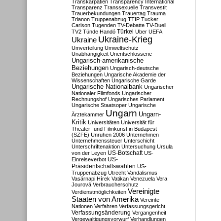
Transkarpatien
Transparency International
Transparenz
Transsexuelle
Transvestit
Trauerbekundungen
Trauertag
Trauma
Trianon
Truppenabzug
TTIP
Tucker
Carlson
Tugenden
TV-Debatte
TV-Duell
Türkei
TV2
Tünde Handó
Uber
UEFA
Ukraine-Krieg
Ukraine
Umverteilung
Umweltschutz
Unabhängigkeit
Unentschlossene
Ungarisch-amerikanische
Beziehungen
Ungarisch-deutsche
Beziehungen
Ungarische Akademie der
Wissenschaften
Ungarische Garde
Ungarische Nationalbank
Ungarischer
Nationaler Filmfonds
Ungarischer
Rechnungshof
Ungarisches Parlament
Ungarische Staatsoper
Ungarische
Ungarn
Ungarn-
Ärztekammer
Kritik
Universitäten
Universität für
Theater- und Filmkunst in Budapest
(SZFE)
Unruhen 2006
Unternehmen
Unternehmenssteuer
Unterschicht
Unterschriftenaktion
Untersuchung
Ursula
US-Botschaft
von der Leyen
US-
US-
Einreiseverbot
Präsidentschaftswahlen
US-
Truppenabzug
Utrecht
Vandalismus
Vasárnapi Hírek
Vatikan
Venezuela
Vera
Jourová
Verbraucherschutz
Vereinigte
Verdienstmöglichkeiten
Staaten von Amerika
Vereinte
Nationen
Verfahren
Verfassungsgericht
Verfassungsänderung
Vergangenheit
Vergewaltigungsvorwurf
Verhandlungen