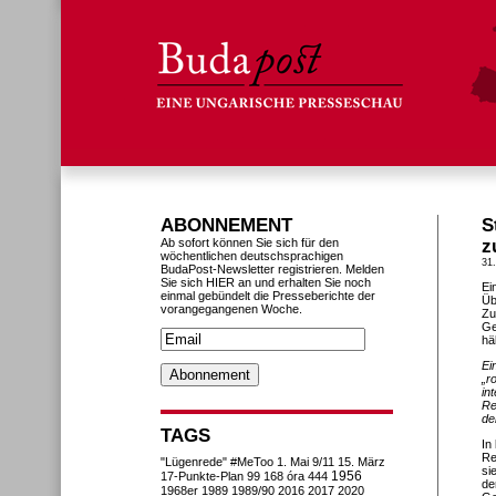
ABONNEMENT
S
Ab sofort können Sie sich für den
z
wöchentlichen deutschsprachigen
31
BudaPost-Newsletter registrieren. Melden
Sie sich HIER an und erhalten Sie noch
Ei
einmal gebündelt die Presseberichte der
Üb
vorangegangenen Woche.
Zu
Ge
hä
Ei
„r
in
Re
de
TAGS
In
Re
"Lügenrede"
#MeToo
1. Mai
9/11
15. März
si
1956
17-Punkte-Plan
99
168 óra
444
de
1968er
1989
1989/90
2016
2017
2020