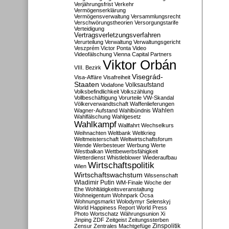
Verjährungsfrist
Verkehr
Vermögenserklärung
Vermögensverwaltung
Versammlungsrecht
Verschwörungstheorien
Versorgungstarife
Verteidigung
Vertragsverletzungsverfahren
Verurteilung
Verwaltung
Verwaltungsgericht
Veszprém
Victor Ponta
Video
Videofälschung
Vienna Capital Partners
Viktor Orbán
VIII. Bezirk
Visegrád-
Visa-Affäre
Visafreiheit
Staaten
Vodafone
Volksaufstand
Volksbefindlichkeit
Volkszählung
Vollbeschäftigung
Vorurteile
VW-Skandal
Völkerverwandtschaft
Waffenlieferungen
Wahlen
Wagner-Aufstand
Wahlbündnis
Wahlfälschung
Wahlgesetz
Wahlkampf
Wallfahrt
Wechselkurs
Weihnachten
Weltbank
Weltkrieg
Weltmeisterschaft
Weltwirtschaftsforum
Wende
Werbesteuer
Werbung
Werte
Westbalkan
Wettbewerbsfähigkeit
Wetterdienst
Whistleblower
Wiederaufbau
Wirtschaftspolitik
Wien
Wirtschaftswachstum
Wissenschaft
Wladimir Putin
WM-Finale
Woche der
Ehe
Wohltätigkeitsveranstaltung
Wohneigentum
Wohnpark Ócsa
Wohnungsmarkt
Wolodymyr Selenskyj
World Happiness Report
World Press
Photo
Wortschatz
Währungsunion
Xi
Jinping
ZDF
Zeitgeist
Zeitungssterben
Zensur
Zentrales Machtgefüge
Zinspolitik