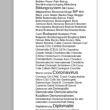
Bethlen-Peyer-Pakt
Betrug
Bevölkerungsrückgang
Bilderberg
Bildungssystem
Bill Clinton
BIP
Billigdarlehen
Binnennachfrage
BKK
Black Lives Matter
Blanka Nagy
Blogger
BMW
Bodenmafia
Bokros-Paket
Bolschewismus
Bootsunglück
Boris
Johnson
Boris Nemzow
Borsod 6
Bosnien-
Herzegowina
Boulevard
Boykott
Braindrain
Brexit
Brand
Bratislava
Buchhandel
Buda-
Budapest
Cash
Budapest Pride
Bulgarien
Bundestagswahl
Burgberg
Bálint
Hóman
Béla Biszku
Béla Kovács
Béla
Markó
Bündnis
Calais
Cannon Hinnant
Carl
Central European
Schmitt
CDU
University (CEU)
CETA
Chanukka
Charlie Hebdo
Charlottesville
Chemnitz
China
Christchurch
Christdemokratie
Christentum
Christian Kern
Christlich-
Demokratische Internationale
Christliche
Freiheit
Christoph Schönborn
CIA
Coca-
Cola
Colleen Bell
Comingout
Conchita
Coronavirus
Wurst
corona
Corvinus-Uni
CPAC
Crash
Csaba András
Dézsi
CSU
Csíki Sör
Dankesgeld
Datenschutz
David B. Cornstein
David
Cameron
David Schwezoff
Davos
Demografie
Debrecen
defi
Demokratie
Demokratische
Koalition
Demonstrationen
Denkfabriken
Denkmal
Denkmal für den
nationalen Zusammenhalt
Dialog
Diplomatie
Digitalisierung