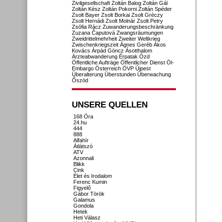
Zivilgesellschaft
Zoltán Balog
Zoltán Gál
Zoltán Kész
Zoltán Pokorni
Zoltán Spéder
Zsolt Bayer
Zsolt Borkai
Zsolt Gréczy
Zsolt Hernádi
Zsolt Molnár
Zsolt Petry
Zsófia Rácz
Zuwanderungsbeschränkung
Zuzana Čaputová
Zwangsräumungen
Zweidrittelmehrheit
Zweiter Weltkrieg
Zwischenkriegszeit
Ágnes Geréb
Ákos
Kovács
Árpád Göncz
Ásotthalom
Ärzteabwanderung
Érpatak
Ózd
Öffentliche Aufträge
Öffentlicher Dienst
Öl-
Embargo
Österreich
ÖVP
Újpest
Überalterung
Überstunden
Überwachung
Őszöd
UNSERE QUELLEN
168 Óra
24.hu
444
888
Alfahír
Átlátszó
ATV
Azonnali
Blikk
Cink
Élet és Irodalom
Ferenc Kumin
Figyelő
Gábor Török
Galamus
Gondola
Hetek
Heti Válasz