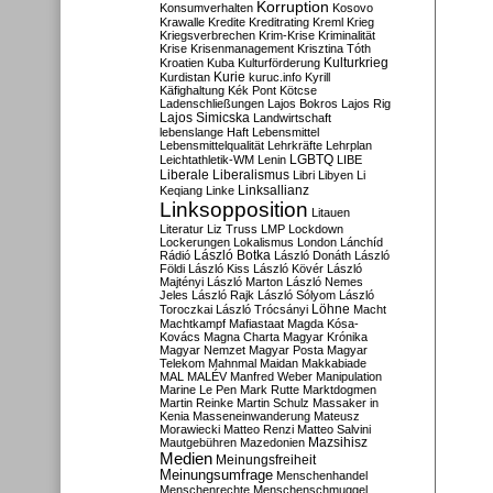
Korruption
Konsumverhalten
Kosovo
Krawalle
Kredite
Kreditrating
Kreml
Krieg
Kriegsverbrechen
Krim-Krise
Kriminalität
Krise
Krisenmanagement
Krisztina Tóth
Kulturkrieg
Kroatien
Kuba
Kulturförderung
Kurdistan
Kurie
kuruc.info
Kyrill
Käfighaltung
Kék Pont
Kötcse
Ladenschließungen
Lajos Bokros
Lajos Rig
Lajos Simicska
Landwirtschaft
lebenslange Haft
Lebensmittel
Lebensmittelqualität
Lehrkräfte
Lehrplan
LGBTQ
Leichtathletik-WM
Lenin
LIBE
Liberale
Liberalismus
Libri
Libyen
Li
Linksallianz
Keqiang
Linke
Linksopposition
Litauen
Literatur
Liz Truss
LMP
Lockdown
Lockerungen
Lokalismus
London
Lánchíd
Rádió
László Botka
László Donáth
László
Földi
László Kiss
László Kövér
László
Majtényi
László Marton
László Nemes
Jeles
László Rajk
László Sólyom
László
Löhne
Toroczkai
László Trócsányi
Macht
Machtkampf
Mafiastaat
Magda Kósa-
Kovács
Magna Charta
Magyar Krónika
Magyar Nemzet
Magyar Posta
Magyar
Telekom
Mahnmal
Maidan
Makkabiade
MAL
MALÉV
Manfred Weber
Manipulation
Marine Le Pen
Mark Rutte
Marktdogmen
Martin Reinke
Martin Schulz
Massaker in
Kenia
Masseneinwanderung
Mateusz
Morawiecki
Matteo Renzi
Matteo Salvini
Mautgebühren
Mazedonien
Mazsihisz
Medien
Meinungsfreiheit
Meinungsumfrage
Menschenhandel
Menschenrechte
Menschenschmuggel