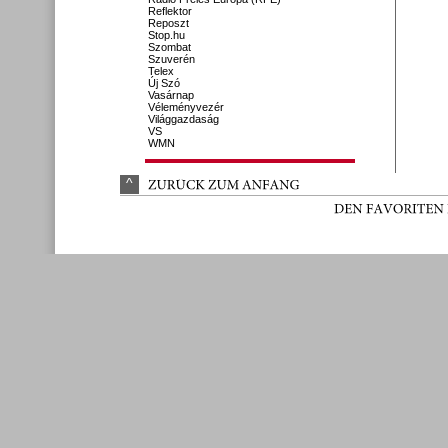
Reflektor
Reposzt
Stop.hu
Szombat
Szuverén
Telex
Új Szó
Vasárnap
Véleményvezér
Világgazdaság
VS
WMN
^
ZURÜ
CK 
ZUM 
ANFANG
DEN 
FAVORITEN 