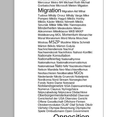
Mercosur
Metro M4
Michael Roth
Michail
Gorbatschow
Microsoft
Mieten
Migation
Migration
Migration Aid
Mihai
Tudose
Mihály Orosz
Mihály Varga
Mike
Pompeo
Miklós Hagyó
Miklós Horthy
Miklós Kásler
Miklós Németh
Miklós
Seszták
Militär
Milla
Milo Yiannopoulos
Minderheiten
Mindestlohn
Minsk-
Abkommen
Mittelklasse
MKB
MKKP
Momentum
Mobilisierung
MOL
Monarchie
Moral
Moratorium
Mord
Moria
Moschee
MSZP
Moskau
Muslime
Mária Schmidt
Márton Békés
Márton Gulyás
Nachrichtendienste
Nachruf
Nachwendezeit
Nacktfotos
Nahost-Konflikt
Nationale Konsultation
Nationalfeiertag
Nationalhymne
Nationalismus
Nationalkonservatismus
Nato
Nationalstaat
NAV
Nazideutschland
Nelson Mandela
Neo-Macchiavellismus
NGOs
Neofaschisten
Neoliberalität
Niederlande
Nikola Gruevski
Nobelpreis
Nordkorea
Nord Stream
Norwegischer
Fonds
Notre Dame
Notstand
Notstandsgesetze
NSA-Datensammlung
Numerus Clausus
Nyíregyháza
Népszabadság
Népszava
Obdachlose
Oberbürgermeisterkandidat
Oberster
Gerichtshof der USA
Oberstes Gericht
Offene Gesellschaft
Offshore-Firmen
Oktoberrevolution
OLAF
Olaf Scholz
Olivér
Várhelyi
Olympia-Bewerbung
Olympische
Spiele
Ombudsmann
Open Government
Opposition