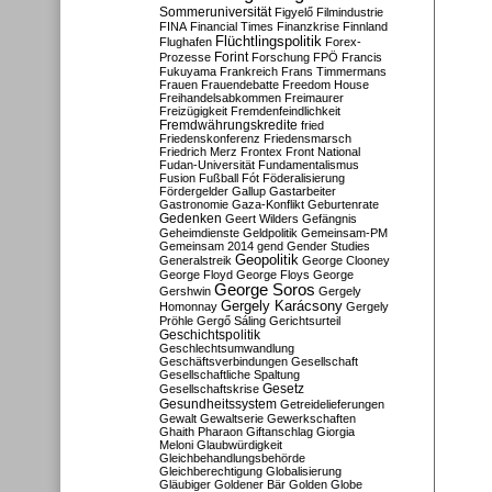
Sommeruniversität
Figyelő
Filmindustrie
FINA
Financial Times
Finanzkrise
Finnland
Flüchtlingspolitik
Flughafen
Forex-
Forint
Prozesse
Forschung
FPÖ
Francis
Fukuyama
Frankreich
Frans Timmermans
Frauen
Frauendebatte
Freedom House
Freihandelsabkommen
Freimaurer
Freizügigkeit
Fremdenfeindlichkeit
Fremdwährungskredite
fried
Friedenskonferenz
Friedensmarsch
Friedrich Merz
Frontex
Front National
Fudan-Universität
Fundamentalismus
Fusion
Fußball
Fót
Föderalisierung
Fördergelder
Gallup
Gastarbeiter
Gastronomie
Gaza-Konflikt
Geburtenrate
Gedenken
Geert Wilders
Gefängnis
Geheimdienste
Geldpolitik
Gemeinsam-PM
Gemeinsam 2014
gend
Gender Studies
Geopolitik
Generalstreik
George Clooney
George Floyd
George Floys
George
George Soros
Gershwin
Gergely
Gergely Karácsony
Homonnay
Gergely
Pröhle
Gergő Sáling
Gerichtsurteil
Geschichtspolitik
Geschlechtsumwandlung
Geschäftsverbindungen
Gesellschaft
Gesellschaftliche Spaltung
Gesetz
Gesellschaftskrise
Gesundheitssystem
Getreidelieferungen
Gewalt
Gewaltserie
Gewerkschaften
Ghaith Pharaon
Giftanschlag
Giorgia
Meloni
Glaubwürdigkeit
Gleichbehandlungsbehörde
Gleichberechtigung
Globalisierung
Gläubiger
Goldener Bär
Golden Globe