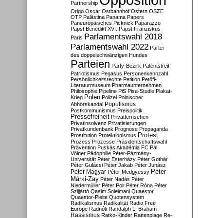
Partnership
Origo
Oscar
Ostbahnhof
Ostern
OSZE
OTP
Palästina
Panama Papers
Paneuropäisches Picknick
Paparazzo
Papst Benedikt XVI.
Papst Franziskus
Parlamentswahl 2018
Paris
Parlamentswahl 2022
Partei
des doppelschwänzigen Hundes
Parteien
Party-Bezirk
Patentstreit
Patriotismus
Pegasus
Personenkennzahl
Persönlichkeitsrechte
Petition
Petőfi-
Literaturmuseum
Pharmaunternehmen
Philosophie
Pipeline
PiS
Pisa-Studie
Plakat-
Polen
Krieg
Polizei
Polnischer
Populismus
Abhörskandal
Postkommunismus
Preispolitik
Pressefreiheit
Privatfernsehen
Privatinsolvenz
Privatisierungen
Privatkundenbank
Prognose
Propaganda
Protest
Prostitution
Protektionismus
Prozess
Prozesse
Präsidentschaftswahl
Prävention
Puskás Akadémia FC
Pál
Völner
Pädophilie
Péter-Pázmány-
Universität
Péter Esterházy
Péter Gothár
Péter Gulácsi
Péter Jakab
Péter Juhász
Péter
Péter Magyar
Péter Medgyessy
Márki-Zay
Péter Nadás
Péter
Niedermüller
Péter Polt
Péter Róna
Péter
Szijjártó
Qasim Soleimani
Quaestor
Quaestor-Pleite
Quotensystem
Radikalismus
Radikalität
Radio Free
Europe
Radnóti
Randalph L. Braham
Rassismus
Ratkó-Kinder
Rattenplage
Re-