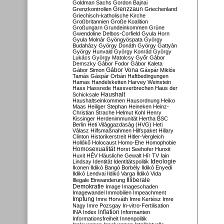
Goldman Sachs
Gordon Bajnai
Grenzzaun
Grenzkontrollen
Griechenland
Griechisch-katholische Kirche
Großbritannien
Große Koalition
Großungarn
Grundeinkommen
Grüne
Gwendoline Delbos-Corfield
Gyula Horn
Gyula Molnár
Gyöngyöspata
György
Budaházy
György Donáth
György Gattyán
György Hunvald
György Konrád
György
Lukács
György Matolcsy
Győr
Gábor
Demszky
Gábor Fodor
Gábor Kaleta
Gábor Vona
Gábor Simon
Gáspár Miklós
Tamás
Gáspár Orbán
Haftbedingungen
Hamas
Handelsketten
Harvey Weinstein
Hass
Hassrede
Hassverbrechen
Haus der
Haushalt
Schicksale
Haushaltseinkommen
Hausordnung
Heiko
Maas
Heiliger Stephan
Heineken
Heinz-
Christian Strache
Helmut Kohl
Henry
Kissinger
Herdenimmunität
Hertha BSC
Berlin
Heti Világgazdaság (HVG)
Heti
Válasz
Hilfsmaßnahmen
Hilfspaket
Hillary
Clinton
Historikerstreit
Hitler-Vergleich
Hollókő
Holocaust
Homo-Ehe
Homophobie
Homosexualität
Horst Seehofer
Hunxit
Huxit
HÉV
Häusliche Gewalt
Hír TV
Iain
Lindsay
Identität
Identitätspolitik
Ideologie
Ikonen
Ildikó Bangó Borbély
Ildikó Enyedi
Ildikó Lendvai
Ildikó Varga
Ildikó Vida
Illiberale
Illegale Einwanderung
Demokratie
Image
Imageschaden
Imagewandel
Immobilien
Impeachment
Impfung
Imre Horváth
Imre Kertész
Imre
Nagy
Imre Pozsgay
In-vitro-Fertilisation
Inflation
INA
Index
Informanten
Informationsfreiheit
Innenpolitik