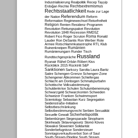
Industrialisierung
Realpolitik
Recep Tayyip
Rechtsextremismus
Erdoğan
Rechte
Rechtsstaatlichkeit
Rede zur Lage
Referendum
der Nation
Reform
Reformation
Regimewechsel
Reisefreiheit
Religion
Renten
Residenz-Programm
Resolution
Rettungspaket
Revolution
Revolution 1848
Rezession
RMDSZ
Roma
Robert Fico
Roger Scruton
Ronald
Lauder
Ron DeSantis
Ron Werber
Rote
Armee
Rotschlammkatastrophe
RTL Klub
Ruinenkneipen
Rumänien
Rumänienungarn
Runder Tisch
Russland
Rundtischgespräche
Ryanair
Ráhel Orbán
Róbert Kiss
Rückblick 2015
Rücktritt
S&P
Sanktionen
Sarkozy
Sarolta Laura Baritz
Satire
Schengen-Grenze
Schengen-Zone
Schengener Abkommen
Schiefergas
Schlacht am Donbogen
Schmalspurbahn
Schottische Volksabstimmung
Schuldenkrise
Schulen
Schulumbenennung
Schwarzgeld
Schwarzkonten
Schweden
Schweizer Franken
Schwimmsport
Scientology
Sebastian Kurz
Segregation
Seidenstraße-Initiative
Selbstbeschränkung
Selbstbestimmungsrecht
Serbien
Sexualität
Sicherheitspolitik
Sexuelle Gewalt
Siebenbürgen
Siegesparade
Sinopharm
Skinheads
Sklavengesetz
Slomó Köves
Slowakei
Slowenien
Solidarität
Sonderbefugnisse
Sondersteuer
Sonntagsverkaufsverbot
Son of Saul
South-Stream-Pipeline
South Stream