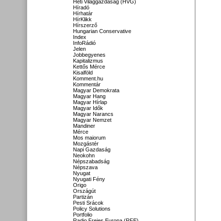
Heti Világgazdaság (HVG)
Híradó
Hírhatár
HírKlikk
Hírszerző
Hungarian Conservative
Index
InfoRádió
Jelen
Jobbegyenes
Kapitalizmus
Kettős Mérce
Kisalföld
Komment.hu
Kommentár
Magyar Demokrata
Magyar Hang
Magyar Hírlap
Magyar Idők
Magyar Narancs
Magyar Nemzet
Mandiner
Mérce
Mos maiorum
Mozgástér
Napi Gazdaság
Neokohn
Népszabadság
Népszava
Nyugat
Nyugati Fény
Origo
Országút
Partizán
Pesti Srácok
Policy Solutions
Portfolio
Radio Freies Europa (RFE)