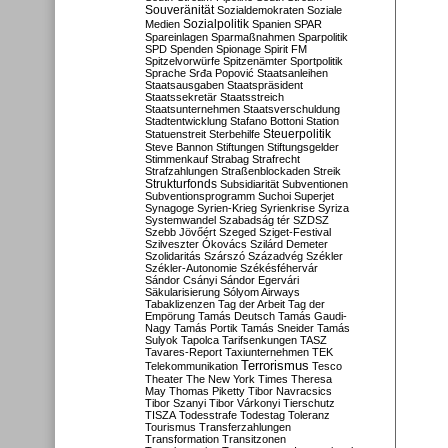
Souveränität
Sozialdemokraten
Soziale
Sozialpolitik
Medien
Spanien
SPAR
Spareinlagen
Sparmaßnahmen
Sparpolitik
SPD
Spenden
Spionage
Spirit FM
Spitzelvorwürfe
Spitzenämter
Sportpolitik
Sprache
Srđa Popović
Staatsanleihen
Staatsausgaben
Staatspräsident
Staatssekretär
Staatsstreich
Staatsunternehmen
Staatsverschuldung
Stadtentwicklung
Stafano Bottoni
Station
Steuerpolitik
Statuenstreit
Sterbehilfe
Steve Bannon
Stiftungen
Stiftungsgelder
Stimmenkauf
Strabag
Strafrecht
Strafzahlungen
Straßenblockaden
Streik
Strukturfonds
Subsidiarität
Subventionen
Subventionsprogramm
Suchoi Superjet
Synagoge
Syrien-Krieg
Syrienkrise
Syriza
Systemwandel
Szabadság tér
SZDSZ
Szebb Jövőért
Szeged
Sziget-Festival
Szilveszter Ókovács
Szilárd Demeter
Szolidaritás
Szárszó
Századvég
Székler
Székler-Autonomie
Székésféhervár
Sándor Csányi
Sándor Egervári
Säkularisierung
Sólyom Airways
Tabaklizenzen
Tag der Arbeit
Tag der
Empörung
Tamás Deutsch
Tamás Gaudi-
Nagy
Tamás Portik
Tamás Sneider
Tamás
Sulyok
Tapolca
Tarifsenkungen
TASZ
Tavares-Report
Taxiunternehmen
TEK
Terrorismus
Telekommunikation
Tesco
Theater
The New York Times
Theresa
May
Thomas Piketty
Tibor Navracsics
Tibor Szanyi
Tibor Várkonyi
Tierschutz
TISZA
Todesstrafe
Todestag
Toleranz
Tourismus
Transferzahlungen
Transformation
Transitzonen