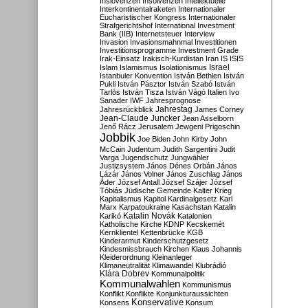
Inslovenzen
Insolvenzen
Intellektuelle
Interkontinentalraketen
Internationaler
Eucharistischer Kongress
Internationaler
Strafgerichtshof
International Investment
Bank (IIB)
Internetsteuer
Interview
Invasion
Invasionsmahnmal
Investitionen
Investitionsprogramme
Investment Grade
Irak-Einsatz
Irakisch-Kurdistan
Iran
IS
ISIS
Israel
Islam
Islamismus
Isolationismus
Istanbuler Konvention
István Bethlen
István
Pukli
István Pásztor
István Szabó
István
Tarlós
István Tisza
István Vágó
Italien
Ivo
Sanader
IWF
Jahresprognose
Jahrestag
Jahresrückblick
James Corney
Jean-Claude Juncker
Jean Asselborn
Jenő Rácz
Jerusalem
Jewgeni Prigoschin
Jobbik
Joe Biden
John Kirby
John
McCain
Judentum
Judith Sargentini
Judit
Varga
Jugendschutz
Jungwähler
Justizsystem
János Dénes Orbán
János
Lázár
János Volner
János Zuschlag
János
Áder
József Antall
József Szájer
József
Tóbiás
Jüdische Gemeinde
Kalter Krieg
Kapitalismus
Kapitol
Kardinalgesetz
Karl
Marx
Karpatoukraine
Kasachstan
Katalin
Katalin Novák
Karikó
Katalonien
Katholische Kirche
KDNP
Kecskemét
Kernklientel
Kettenbrücke
KGB
Kinderarmut
Kinderschutzgesetz
Kindesmissbrauch
Kirchen
Klaus Johannis
Kleiderordnung
Kleinanleger
Klimaneutralität
Klimawandel
Klubrádió
Klára Dobrev
Kommunalpolitik
Kommunalwahlen
Kommunismus
Konflikt
Konflikte
Konjunkturaussichten
Konservative
Konsens
Konsum