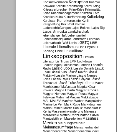
Korruption
Konsumverhalten
Kosovo
Krawalle
Kredite
Kreditrating
Kreml
Krieg
Kriegsverbrechen
Krim-Krise
Kriminalität
Krise
Krisenmanagement
Krisztina Tóth
Kulturkrieg
Kroatien
Kuba
Kulturförderung
Kurdistan
Kurie
kuruc.info
Kyrill
Käfighaltung
Kék Pont
Kötcse
Ladenschließungen
Lajos Bokros
Lajos Rig
Lajos Simicska
Landwirtschaft
lebenslange Haft
Lebensmittel
Lebensmittelqualität
Lehrkräfte
Lehrplan
LGBTQ
Leichtathletik-WM
Lenin
LIBE
Liberale
Liberalismus
Libri
Libyen
Li
Linksallianz
Keqiang
Linke
Linksopposition
Litauen
Literatur
Liz Truss
LMP
Lockdown
Lockerungen
Lokalismus
London
Lánchíd
Rádió
László Botka
László Donáth
László
Földi
László Kiss
László Kövér
László
Majtényi
László Marton
László Nemes
Jeles
László Rajk
László Sólyom
László
Löhne
Toroczkai
László Trócsányi
Macht
Machtkampf
Mafiastaat
Magda Kósa-
Kovács
Magna Charta
Magyar Krónika
Magyar Nemzet
Magyar Posta
Magyar
Telekom
Mahnmal
Maidan
Makkabiade
MAL
MALÉV
Manfred Weber
Manipulation
Marine Le Pen
Mark Rutte
Marktdogmen
Martin Reinke
Martin Schulz
Massaker in
Kenia
Masseneinwanderung
Mateusz
Morawiecki
Matteo Renzi
Matteo Salvini
Mautgebühren
Mazedonien
Mazsihisz
Medien
Meinungsfreiheit
Meinungsumfrage
Menschenhandel
Menschenrechte
Menschenschmuggel