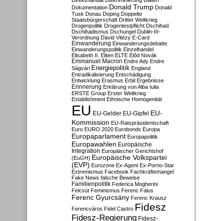
Direktmandat
Diskriminierung
Diäten
Donald Trump
Dokumentation
Donald
Tusk
Donau
Doping
Doppelte
Staatsbürgerschaft
Dritter Weltkrieg
Drogenpolitik
Drogentestpflicht
Dschihad
Dschihadismus
Dschungel
Dublin-III-
Verordnung
Dávid Vitézy
E-Card
Einwanderung
Einwanderungsdebatte
Einwanderungspolitik
Einzelhandel
Elisabeth II.
Eliten
ELTE
Előd Novák
Emmanuel Macron
Endre Ady
Endre
Energiepolitik
Ságvári
England
Entradikalisierung
Entschädigung
Entwicklung
Erasmus
Erbil
Ergebnisse
Erinnerung
Erklärung von Alba Iulia
ERSTE Group
Erster Weltkrieg
Establishment
Ethnische Homogenität
EU
EU-
EU-Gelder
EU-Gipfel
Kommission
EU-Ratspräsidentschaft
Euro
EURO 2020
Eurobonds
Europa
Europaparlament
Europapolitik
Europawahlen
Europäische
Integration
Europäischer Gerichtshof
Europäische Volkspartei
(EuGH)
(EVP)
Eurozone
Ex-Agent
Ex-Porno-Star
Extremismus
Facebook
Fachkräftemangel
Fake News
falsche Beweise
Familienpolitik
Federica Mogherini
Felcsút
Feminismus
Ferenc Falus
Ferenc Gyurcsány
Ferenc Krausz
Fidesz
Ferencváros
Fidel Castro
Fidesz-Regierung
Fidesz-