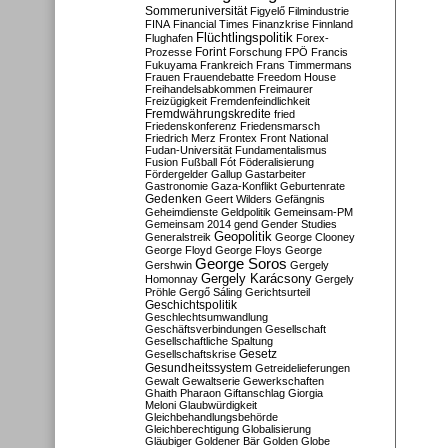
Sommeruniversität
Figyelő
Filmindustrie
FINA
Financial Times
Finanzkrise
Finnland
Flüchtlingspolitik
Flughafen
Forex-
Forint
Prozesse
Forschung
FPÖ
Francis
Fukuyama
Frankreich
Frans Timmermans
Frauen
Frauendebatte
Freedom House
Freihandelsabkommen
Freimaurer
Freizügigkeit
Fremdenfeindlichkeit
Fremdwährungskredite
fried
Friedenskonferenz
Friedensmarsch
Friedrich Merz
Frontex
Front National
Fudan-Universität
Fundamentalismus
Fusion
Fußball
Fót
Föderalisierung
Fördergelder
Gallup
Gastarbeiter
Gastronomie
Gaza-Konflikt
Geburtenrate
Gedenken
Geert Wilders
Gefängnis
Geheimdienste
Geldpolitik
Gemeinsam-PM
Gemeinsam 2014
gend
Gender Studies
Geopolitik
Generalstreik
George Clooney
George Floyd
George Floys
George
George Soros
Gershwin
Gergely
Gergely Karácsony
Homonnay
Gergely
Pröhle
Gergő Sáling
Gerichtsurteil
Geschichtspolitik
Geschlechtsumwandlung
Geschäftsverbindungen
Gesellschaft
Gesellschaftliche Spaltung
Gesetz
Gesellschaftskrise
Gesundheitssystem
Getreidelieferungen
Gewalt
Gewaltserie
Gewerkschaften
Ghaith Pharaon
Giftanschlag
Giorgia
Meloni
Glaubwürdigkeit
Gleichbehandlungsbehörde
Gleichberechtigung
Globalisierung
Gläubiger
Goldener Bär
Golden Globe