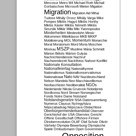
Mercosur
Metro M4
Michael Roth
Michail
Gorbatschow
Microsoft
Mieten
Migation
Migration
Migration Aid
Mihai
Tudose
Mihály Orosz
Mihály Varga
Mike
Pompeo
Miklós Hagyó
Miklós Horthy
Miklós Kásler
Miklós Németh
Miklós
Seszták
Militär
Milla
Milo Yiannopoulos
Minderheiten
Mindestlohn
Minsk-
Abkommen
Mittelklasse
MKB
MKKP
Momentum
Mobilisierung
MOL
Monarchie
Moral
Moratorium
Mord
Moria
Moschee
MSZP
Moskau
Muslime
Mária Schmidt
Márton Békés
Márton Gulyás
Nachrichtendienste
Nachruf
Nachwendezeit
Nacktfotos
Nahost-Konflikt
Nationale Konsultation
Nationalfeiertag
Nationalhymne
Nationalismus
Nationalkonservatismus
Nato
Nationalstaat
NAV
Nazideutschland
Nelson Mandela
Neo-Macchiavellismus
NGOs
Neofaschisten
Neoliberalität
Niederlande
Nikola Gruevski
Nobelpreis
Nordkorea
Nord Stream
Norwegischer
Fonds
Notre Dame
Notstand
Notstandsgesetze
NSA-Datensammlung
Numerus Clausus
Nyíregyháza
Népszabadság
Népszava
Obdachlose
Oberbürgermeisterkandidat
Oberster
Gerichtshof der USA
Oberstes Gericht
Offene Gesellschaft
Offshore-Firmen
Oktoberrevolution
OLAF
Olaf Scholz
Olivér
Várhelyi
Olympia-Bewerbung
Olympische
Spiele
Ombudsmann
Open Government
Opposition