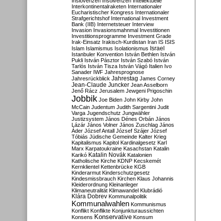
Inslovenzen
Insolvenzen
Intellektuelle
Interkontinentalraketen
Internationaler
Eucharistischer Kongress
Internationaler
Strafgerichtshof
International Investment
Bank (IIB)
Internetsteuer
Interview
Invasion
Invasionsmahnmal
Investitionen
Investitionsprogramme
Investment Grade
Irak-Einsatz
Irakisch-Kurdistan
Iran
IS
ISIS
Israel
Islam
Islamismus
Isolationismus
Istanbuler Konvention
István Bethlen
István
Pukli
István Pásztor
István Szabó
István
Tarlós
István Tisza
István Vágó
Italien
Ivo
Sanader
IWF
Jahresprognose
Jahrestag
Jahresrückblick
James Corney
Jean-Claude Juncker
Jean Asselborn
Jenő Rácz
Jerusalem
Jewgeni Prigoschin
Jobbik
Joe Biden
John Kirby
John
McCain
Judentum
Judith Sargentini
Judit
Varga
Jugendschutz
Jungwähler
Justizsystem
János Dénes Orbán
János
Lázár
János Volner
János Zuschlag
János
Áder
József Antall
József Szájer
József
Tóbiás
Jüdische Gemeinde
Kalter Krieg
Kapitalismus
Kapitol
Kardinalgesetz
Karl
Marx
Karpatoukraine
Kasachstan
Katalin
Katalin Novák
Karikó
Katalonien
Katholische Kirche
KDNP
Kecskemét
Kernklientel
Kettenbrücke
KGB
Kinderarmut
Kinderschutzgesetz
Kindesmissbrauch
Kirchen
Klaus Johannis
Kleiderordnung
Kleinanleger
Klimaneutralität
Klimawandel
Klubrádió
Klára Dobrev
Kommunalpolitik
Kommunalwahlen
Kommunismus
Konflikt
Konflikte
Konjunkturaussichten
Konservative
Konsens
Konsum