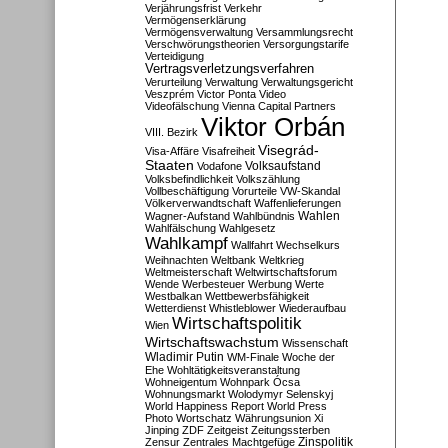
Verjährungsfrist
Verkehr
Vermögenserklärung
Vermögensverwaltung
Versammlungsrecht
Verschwörungstheorien
Versorgungstarife
Verteidigung
Vertragsverletzungsverfahren
Verurteilung
Verwaltung
Verwaltungsgericht
Veszprém
Victor Ponta
Video
Videofälschung
Vienna Capital Partners
Viktor Orbán
VIII. Bezirk
Visegrád-
Visa-Affäre
Visafreiheit
Staaten
Vodafone
Volksaufstand
Volksbefindlichkeit
Volkszählung
Vollbeschäftigung
Vorurteile
VW-Skandal
Völkerverwandtschaft
Waffenlieferungen
Wahlen
Wagner-Aufstand
Wahlbündnis
Wahlfälschung
Wahlgesetz
Wahlkampf
Wallfahrt
Wechselkurs
Weihnachten
Weltbank
Weltkrieg
Weltmeisterschaft
Weltwirtschaftsforum
Wende
Werbesteuer
Werbung
Werte
Westbalkan
Wettbewerbsfähigkeit
Wetterdienst
Whistleblower
Wiederaufbau
Wirtschaftspolitik
Wien
Wirtschaftswachstum
Wissenschaft
Wladimir Putin
WM-Finale
Woche der
Ehe
Wohltätigkeitsveranstaltung
Wohneigentum
Wohnpark Ócsa
Wohnungsmarkt
Wolodymyr Selenskyj
World Happiness Report
World Press
Photo
Wortschatz
Währungsunion
Xi
Jinping
ZDF
Zeitgeist
Zeitungssterben
Zensur
Zentrales Machtgefüge
Zinspolitik