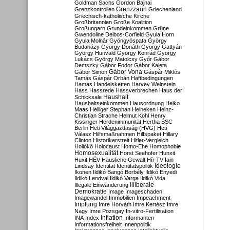
Goldman Sachs
Gordon Bajnai
Grenzzaun
Grenzkontrollen
Griechenland
Griechisch-katholische Kirche
Großbritannien
Große Koalition
Großungarn
Grundeinkommen
Grüne
Gwendoline Delbos-Corfield
Gyula Horn
Gyula Molnár
Gyöngyöspata
György
Budaházy
György Donáth
György Gattyán
György Hunvald
György Konrád
György
Lukács
György Matolcsy
Győr
Gábor
Demszky
Gábor Fodor
Gábor Kaleta
Gábor Vona
Gábor Simon
Gáspár Miklós
Tamás
Gáspár Orbán
Haftbedingungen
Hamas
Handelsketten
Harvey Weinstein
Hass
Hassrede
Hassverbrechen
Haus der
Haushalt
Schicksale
Haushaltseinkommen
Hausordnung
Heiko
Maas
Heiliger Stephan
Heineken
Heinz-
Christian Strache
Helmut Kohl
Henry
Kissinger
Herdenimmunität
Hertha BSC
Berlin
Heti Világgazdaság (HVG)
Heti
Válasz
Hilfsmaßnahmen
Hilfspaket
Hillary
Clinton
Historikerstreit
Hitler-Vergleich
Hollókő
Holocaust
Homo-Ehe
Homophobie
Homosexualität
Horst Seehofer
Hunxit
Huxit
HÉV
Häusliche Gewalt
Hír TV
Iain
Lindsay
Identität
Identitätspolitik
Ideologie
Ikonen
Ildikó Bangó Borbély
Ildikó Enyedi
Ildikó Lendvai
Ildikó Varga
Ildikó Vida
Illiberale
Illegale Einwanderung
Demokratie
Image
Imageschaden
Imagewandel
Immobilien
Impeachment
Impfung
Imre Horváth
Imre Kertész
Imre
Nagy
Imre Pozsgay
In-vitro-Fertilisation
Inflation
INA
Index
Informanten
Informationsfreiheit
Innenpolitik