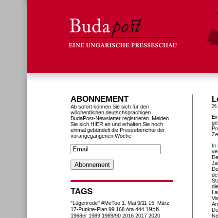
ABONNEMENT
L
Ab sofort können Sie sich für den
26
wöchentlichen deutschsprachigen
Ei
BudaPost-Newsletter registrieren. Melden
ge
Sie sich HIER an und erhalten Sie noch
Pr
einmal gebündelt die Presseberichte der
Ze
vorangegangenen Woche.
In
ve
De
Ja
De
de
St
di
TAGS
La
Vi
"Lügenrede"
#MeToo
1. Mai
9/11
15. März
An
1956
17-Punkte-Plan
99
168 óra
444
De
1968er
1989
1989/90
2016
2017
2020
Ne