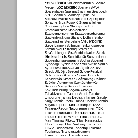
Souveränität
Sozialdemokraten
Soziale
Sozialpolitik
Medien
Spanien
SPAR
Spareinlagen
Sparmaßnahmen
Sparpolitik
SPD
Spenden
Spionage
Spirit FM
Spitzelvorwürfe
Spitzenämter
Sportpolitik
Sprache
Srđa Popović
Staatsanleihen
Staatsausgaben
Staatspräsident
Staatssekretär
Staatsstreich
Staatsunternehmen
Staatsverschuldung
Stadtentwicklung
Stafano Bottoni
Station
Steuerpolitik
Statuenstreit
Sterbehilfe
Steve Bannon
Stiftungen
Stiftungsgelder
Stimmenkauf
Strabag
Strafrecht
Strafzahlungen
Straßenblockaden
Streik
Strukturfonds
Subsidiarität
Subventionen
Subventionsprogramm
Suchoi Superjet
Synagoge
Syrien-Krieg
Syrienkrise
Syriza
Systemwandel
Szabadság tér
SZDSZ
Szebb Jövőért
Szeged
Sziget-Festival
Szilveszter Ókovács
Szilárd Demeter
Szolidaritás
Szárszó
Századvég
Székler
Székler-Autonomie
Székésféhervár
Sándor Csányi
Sándor Egervári
Säkularisierung
Sólyom Airways
Tabaklizenzen
Tag der Arbeit
Tag der
Empörung
Tamás Deutsch
Tamás Gaudi-
Nagy
Tamás Portik
Tamás Sneider
Tamás
Sulyok
Tapolca
Tarifsenkungen
TASZ
Tavares-Report
Taxiunternehmen
TEK
Terrorismus
Telekommunikation
Tesco
Theater
The New York Times
Theresa
May
Thomas Piketty
Tibor Navracsics
Tibor Szanyi
Tibor Várkonyi
Tierschutz
TISZA
Todesstrafe
Todestag
Toleranz
Tourismus
Transferzahlungen
Transformation
Transitzonen