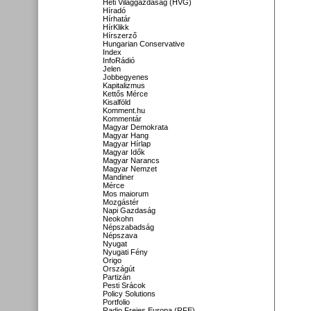
Heti Világgazdaság (HVG)
Híradó
Hírhatár
HírKlikk
Hírszerző
Hungarian Conservative
Index
InfoRádió
Jelen
Jobbegyenes
Kapitalizmus
Kettős Mérce
Kisalföld
Komment.hu
Kommentár
Magyar Demokrata
Magyar Hang
Magyar Hírlap
Magyar Idők
Magyar Narancs
Magyar Nemzet
Mandiner
Mérce
Mos maiorum
Mozgástér
Napi Gazdaság
Neokohn
Népszabadság
Népszava
Nyugat
Nyugati Fény
Origo
Országút
Partizán
Pesti Srácok
Policy Solutions
Portfolio
Radio Freies Europa (RFE)