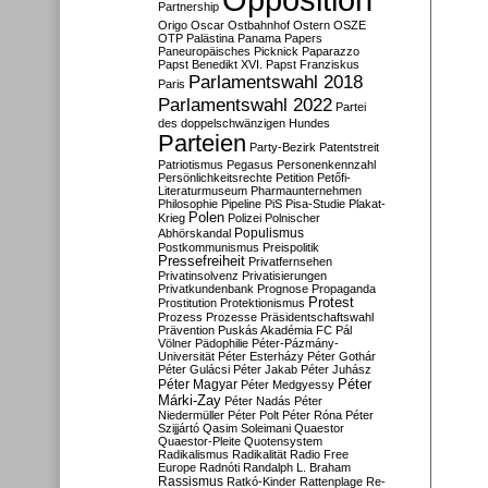
Partnership
Origo
Oscar
Ostbahnhof
Ostern
OSZE
OTP
Palästina
Panama Papers
Paneuropäisches Picknick
Paparazzo
Papst Benedikt XVI.
Papst Franziskus
Parlamentswahl 2018
Paris
Parlamentswahl 2022
Partei
des doppelschwänzigen Hundes
Parteien
Party-Bezirk
Patentstreit
Patriotismus
Pegasus
Personenkennzahl
Persönlichkeitsrechte
Petition
Petőfi-
Literaturmuseum
Pharmaunternehmen
Philosophie
Pipeline
PiS
Pisa-Studie
Plakat-
Polen
Krieg
Polizei
Polnischer
Populismus
Abhörskandal
Postkommunismus
Preispolitik
Pressefreiheit
Privatfernsehen
Privatinsolvenz
Privatisierungen
Privatkundenbank
Prognose
Propaganda
Protest
Prostitution
Protektionismus
Prozess
Prozesse
Präsidentschaftswahl
Prävention
Puskás Akadémia FC
Pál
Völner
Pädophilie
Péter-Pázmány-
Universität
Péter Esterházy
Péter Gothár
Péter Gulácsi
Péter Jakab
Péter Juhász
Péter
Péter Magyar
Péter Medgyessy
Márki-Zay
Péter Nadás
Péter
Niedermüller
Péter Polt
Péter Róna
Péter
Szijjártó
Qasim Soleimani
Quaestor
Quaestor-Pleite
Quotensystem
Radikalismus
Radikalität
Radio Free
Europe
Radnóti
Randalph L. Braham
Rassismus
Ratkó-Kinder
Rattenplage
Re-