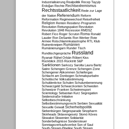
Industrialisierung
Realpolitik
Recep Tayyip
Rechtsextremismus
Erdoğan
Rechte
Rechtsstaatlichkeit
Rede zur Lage
Referendum
der Nation
Reform
Reformation
Regimewechsel
Reisefreiheit
Religion
Renten
Residenz-Programm
Resolution
Rettungspaket
Revolution
Revolution 1848
Rezession
RMDSZ
Roma
Robert Fico
Roger Scruton
Ronald
Lauder
Ron DeSantis
Ron Werber
Rote
Armee
Rotschlammkatastrophe
RTL Klub
Ruinenkneipen
Rumänien
Rumänienungarn
Runder Tisch
Russland
Rundtischgespräche
Ryanair
Ráhel Orbán
Róbert Kiss
Rückblick 2015
Rücktritt
S&P
Sanktionen
Sarkozy
Sarolta Laura Baritz
Satire
Schengen-Grenze
Schengen-Zone
Schengener Abkommen
Schiefergas
Schlacht am Donbogen
Schmalspurbahn
Schottische Volksabstimmung
Schuldenkrise
Schulen
Schulumbenennung
Schwarzgeld
Schwarzkonten
Schweden
Schweizer Franken
Schwimmsport
Scientology
Sebastian Kurz
Segregation
Seidenstraße-Initiative
Selbstbeschränkung
Selbstbestimmungsrecht
Serbien
Sexualität
Sicherheitspolitik
Sexuelle Gewalt
Siebenbürgen
Siegesparade
Sinopharm
Skinheads
Sklavengesetz
Slomó Köves
Slowakei
Slowenien
Solidarität
Sonderbefugnisse
Sondersteuer
Sonntagsverkaufsverbot
Son of Saul
South-Stream-Pipeline
South Stream