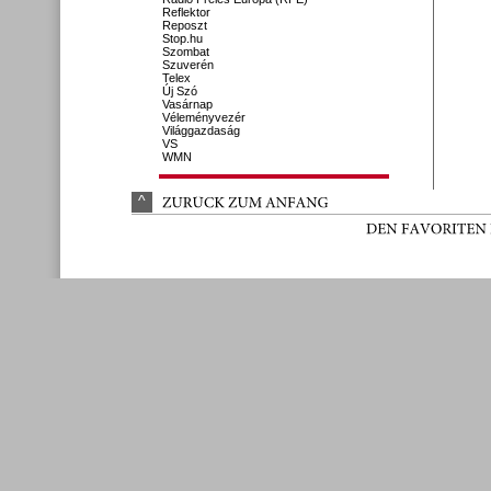
Reflektor
Reposzt
Stop.hu
Szombat
Szuverén
Telex
Új Szó
Vasárnap
Véleményvezér
Világgazdaság
VS
WMN
^
ZURÜ
CK 
ZUM 
ANFANG
DEN 
FAVORITEN 