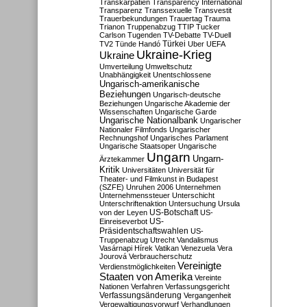
Transkarpatien
Transparency International
Transparenz
Transsexuelle
Transvestit
Trauerbekundungen
Trauertag
Trauma
Trianon
Truppenabzug
TTIP
Tucker
Carlson
Tugenden
TV-Debatte
TV-Duell
Türkei
TV2
Tünde Handó
Uber
UEFA
Ukraine-Krieg
Ukraine
Umverteilung
Umweltschutz
Unabhängigkeit
Unentschlossene
Ungarisch-amerikanische
Beziehungen
Ungarisch-deutsche
Beziehungen
Ungarische Akademie der
Wissenschaften
Ungarische Garde
Ungarische Nationalbank
Ungarischer
Nationaler Filmfonds
Ungarischer
Rechnungshof
Ungarisches Parlament
Ungarische Staatsoper
Ungarische
Ungarn
Ungarn-
Ärztekammer
Kritik
Universitäten
Universität für
Theater- und Filmkunst in Budapest
(SZFE)
Unruhen 2006
Unternehmen
Unternehmenssteuer
Unterschicht
Unterschriftenaktion
Untersuchung
Ursula
US-Botschaft
von der Leyen
US-
US-
Einreiseverbot
Präsidentschaftswahlen
US-
Truppenabzug
Utrecht
Vandalismus
Vasárnapi Hírek
Vatikan
Venezuela
Vera
Jourová
Verbraucherschutz
Vereinigte
Verdienstmöglichkeiten
Staaten von Amerika
Vereinte
Nationen
Verfahren
Verfassungsgericht
Verfassungsänderung
Vergangenheit
Vergewaltigungsvorwurf
Verhandlungen