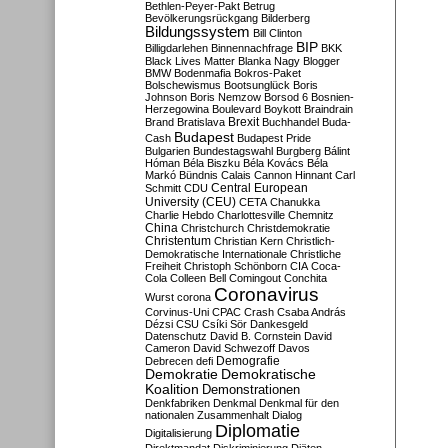
Bethlen-Peyer-Pakt
Betrug
Bevölkerungsrückgang
Bilderberg
Bildungssystem
Bill Clinton
BIP
Billigdarlehen
Binnennachfrage
BKK
Black Lives Matter
Blanka Nagy
Blogger
BMW
Bodenmafia
Bokros-Paket
Bolschewismus
Bootsunglück
Boris
Johnson
Boris Nemzow
Borsod 6
Bosnien-
Herzegowina
Boulevard
Boykott
Braindrain
Brexit
Brand
Bratislava
Buchhandel
Buda-
Budapest
Cash
Budapest Pride
Bulgarien
Bundestagswahl
Burgberg
Bálint
Hóman
Béla Biszku
Béla Kovács
Béla
Markó
Bündnis
Calais
Cannon Hinnant
Carl
Central European
Schmitt
CDU
University (CEU)
CETA
Chanukka
Charlie Hebdo
Charlottesville
Chemnitz
China
Christchurch
Christdemokratie
Christentum
Christian Kern
Christlich-
Demokratische Internationale
Christliche
Freiheit
Christoph Schönborn
CIA
Coca-
Cola
Colleen Bell
Comingout
Conchita
Coronavirus
Wurst
corona
Corvinus-Uni
CPAC
Crash
Csaba András
Dézsi
CSU
Csíki Sör
Dankesgeld
Datenschutz
David B. Cornstein
David
Cameron
David Schwezoff
Davos
Demografie
Debrecen
defi
Demokratie
Demokratische
Koalition
Demonstrationen
Denkfabriken
Denkmal
Denkmal für den
nationalen Zusammenhalt
Dialog
Diplomatie
Digitalisierung