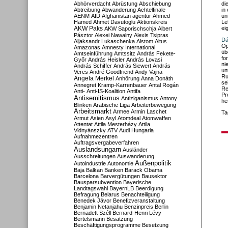
Abhörverdacht
Abrüstung
Abschiebung
di
Abtreibung
Abwanderung
Achtelfinale
in
AENM
AfD
Afghanistan
agentur
Ahmed
un
Hamed
Ahmet Davutoglu
Aktionskreis
Le
AKW Paks
ei
AKW Saporischschja
Albert
Pásztor
Alexei Nawalny
Alexis Tsipras
Dá
Aljaksandr Lukaschenka
Alstom
Altus
Op
Amazonas
Amnesty International
üb
Amtseinführung
Amtssitz
András Fekete-
fo
Győr
András Heisler
András Lovasi
ni
András Schiffer
András Siewert
András
un
Veres
André Goodfriend
Andy Vajna
Ru
Angela Merkel
Anhörung
Anna Donáth
se
Annegret Kramp-Karrenbauer
Antal Rogán
Re
Anti-
Anti-IS-Koalition
Antifa
Pr
Antisemitismus
Antiziganismus
Antony
he
Blinken
Arabische Liga
Arbeiterbewegung
Arbeitsmarkt
Armee
Armin Laschet
Ta
Armut
Asien
Asyl
Atomdeal
Atomwaffen
Attentat
Attila Mesterházy
Attila
Vidnyánszky
ATV
Audi Hungaria
Aufnahmezentren
Auftragsvergabeverfahren
Auslandsungarn
Ausländer
Ausschreitungen
Auswanderung
Außenpolitik
Autoindustrie
Autonomie
Baja
Balkan
Banken
Barack Obama
Barcelona
Barvergütungen
Bausektor
Bausparsubvention
Bayerische
Landtagswahl
BayernLB
Beerdigung
Befragung
Belarus
Benachteiligung
Benedek Jávor
Benefizveranstaltung
Benjamin Netanjahu
Benzinpreis
Berlin
Bernadett Széll
Bernard-Henri Lévy
Bertelsmann
Besatzung
Beschäftigungsprogramme
Besetzung