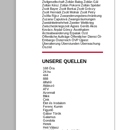
Zivilgesellschaft
Zoltán Balog
Zoltán Gál
Zoltán Kész
Zoltán Pokorni
Zoltán Spéder
Zsolt Bayer
Zsolt Borkai
Zsolt Gréczy
Zsolt Hernádi
Zsolt Molnár
Zsolt Petry
Zsófia Rácz
Zuwanderungsbeschränkung
Zuzana Čaputová
Zwangsräumungen
Zweidrittelmehrheit
Zweiter Weltkrieg
Zwischenkriegszeit
Ágnes Geréb
Ákos
Kovács
Árpád Göncz
Ásotthalom
Ärzteabwanderung
Érpatak
Ózd
Öffentliche Aufträge
Öffentlicher Dienst
Öl-
Embargo
Österreich
ÖVP
Újpest
Überalterung
Überstunden
Überwachung
Őszöd
UNSERE QUELLEN
168 Óra
24.hu
444
888
Alfahír
Átlátszó
ATV
Azonnali
Blikk
Cink
Élet és Irodalom
Ferenc Kumin
Figyelő
Gábor Török
Galamus
Gondola
Hetek
Heti Válasz