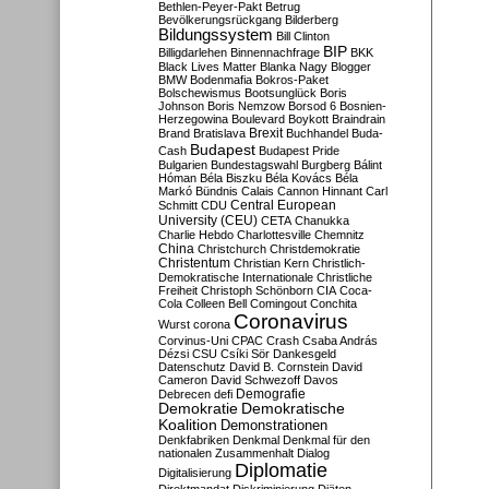
Bethlen-Peyer-Pakt
Betrug
Bevölkerungsrückgang
Bilderberg
Bildungssystem
Bill Clinton
BIP
Billigdarlehen
Binnennachfrage
BKK
Black Lives Matter
Blanka Nagy
Blogger
BMW
Bodenmafia
Bokros-Paket
Bolschewismus
Bootsunglück
Boris
Johnson
Boris Nemzow
Borsod 6
Bosnien-
Herzegowina
Boulevard
Boykott
Braindrain
Brexit
Brand
Bratislava
Buchhandel
Buda-
Budapest
Cash
Budapest Pride
Bulgarien
Bundestagswahl
Burgberg
Bálint
Hóman
Béla Biszku
Béla Kovács
Béla
Markó
Bündnis
Calais
Cannon Hinnant
Carl
Central European
Schmitt
CDU
University (CEU)
CETA
Chanukka
Charlie Hebdo
Charlottesville
Chemnitz
China
Christchurch
Christdemokratie
Christentum
Christian Kern
Christlich-
Demokratische Internationale
Christliche
Freiheit
Christoph Schönborn
CIA
Coca-
Cola
Colleen Bell
Comingout
Conchita
Coronavirus
Wurst
corona
Corvinus-Uni
CPAC
Crash
Csaba András
Dézsi
CSU
Csíki Sör
Dankesgeld
Datenschutz
David B. Cornstein
David
Cameron
David Schwezoff
Davos
Demografie
Debrecen
defi
Demokratie
Demokratische
Koalition
Demonstrationen
Denkfabriken
Denkmal
Denkmal für den
nationalen Zusammenhalt
Dialog
Diplomatie
Digitalisierung