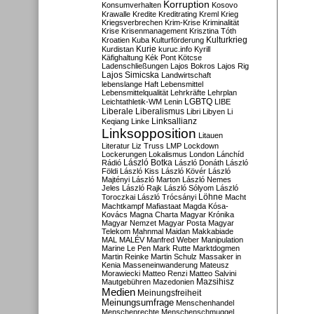
Korruption
Konsumverhalten
Kosovo
Krawalle
Kredite
Kreditrating
Kreml
Krieg
Kriegsverbrechen
Krim-Krise
Kriminalität
Krise
Krisenmanagement
Krisztina Tóth
Kulturkrieg
Kroatien
Kuba
Kulturförderung
Kurdistan
Kurie
kuruc.info
Kyrill
Käfighaltung
Kék Pont
Kötcse
Ladenschließungen
Lajos Bokros
Lajos Rig
Lajos Simicska
Landwirtschaft
lebenslange Haft
Lebensmittel
Lebensmittelqualität
Lehrkräfte
Lehrplan
LGBTQ
Leichtathletik-WM
Lenin
LIBE
Liberale
Liberalismus
Libri
Libyen
Li
Linksallianz
Keqiang
Linke
Linksopposition
Litauen
Literatur
Liz Truss
LMP
Lockdown
Lockerungen
Lokalismus
London
Lánchíd
Rádió
László Botka
László Donáth
László
Földi
László Kiss
László Kövér
László
Majtényi
László Marton
László Nemes
Jeles
László Rajk
László Sólyom
László
Löhne
Toroczkai
László Trócsányi
Macht
Machtkampf
Mafiastaat
Magda Kósa-
Kovács
Magna Charta
Magyar Krónika
Magyar Nemzet
Magyar Posta
Magyar
Telekom
Mahnmal
Maidan
Makkabiade
MAL
MALÉV
Manfred Weber
Manipulation
Marine Le Pen
Mark Rutte
Marktdogmen
Martin Reinke
Martin Schulz
Massaker in
Kenia
Masseneinwanderung
Mateusz
Morawiecki
Matteo Renzi
Matteo Salvini
Mautgebühren
Mazedonien
Mazsihisz
Medien
Meinungsfreiheit
Meinungsumfrage
Menschenhandel
Menschenrechte
Menschenschmuggel