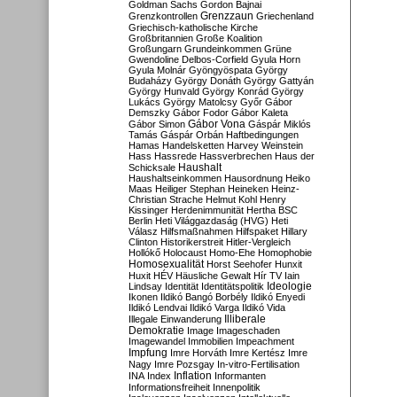
Goldman Sachs
Gordon Bajnai
Grenzzaun
Grenzkontrollen
Griechenland
Griechisch-katholische Kirche
Großbritannien
Große Koalition
Großungarn
Grundeinkommen
Grüne
Gwendoline Delbos-Corfield
Gyula Horn
Gyula Molnár
Gyöngyöspata
György
Budaházy
György Donáth
György Gattyán
György Hunvald
György Konrád
György
Lukács
György Matolcsy
Győr
Gábor
Demszky
Gábor Fodor
Gábor Kaleta
Gábor Vona
Gábor Simon
Gáspár Miklós
Tamás
Gáspár Orbán
Haftbedingungen
Hamas
Handelsketten
Harvey Weinstein
Hass
Hassrede
Hassverbrechen
Haus der
Haushalt
Schicksale
Haushaltseinkommen
Hausordnung
Heiko
Maas
Heiliger Stephan
Heineken
Heinz-
Christian Strache
Helmut Kohl
Henry
Kissinger
Herdenimmunität
Hertha BSC
Berlin
Heti Világgazdaság (HVG)
Heti
Válasz
Hilfsmaßnahmen
Hilfspaket
Hillary
Clinton
Historikerstreit
Hitler-Vergleich
Hollókő
Holocaust
Homo-Ehe
Homophobie
Homosexualität
Horst Seehofer
Hunxit
Huxit
HÉV
Häusliche Gewalt
Hír TV
Iain
Lindsay
Identität
Identitätspolitik
Ideologie
Ikonen
Ildikó Bangó Borbély
Ildikó Enyedi
Ildikó Lendvai
Ildikó Varga
Ildikó Vida
Illiberale
Illegale Einwanderung
Demokratie
Image
Imageschaden
Imagewandel
Immobilien
Impeachment
Impfung
Imre Horváth
Imre Kertész
Imre
Nagy
Imre Pozsgay
In-vitro-Fertilisation
Inflation
INA
Index
Informanten
Informationsfreiheit
Innenpolitik