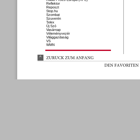
Reflektor
Reposzt
Stop.hu
Szombat
Szuverén
Telex
Új Szó
Vasárnap
Véleményvezér
Világgazdaság
VS
WMN
^
ZURÜ
CK 
ZUM 
ANFANG
DEN 
FAVORITEN 