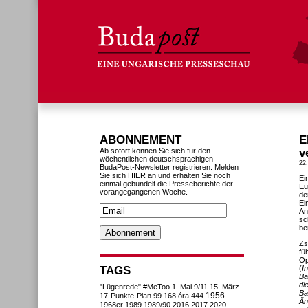
ABONNEMENT
E
Ab sofort können Sie sich für den
v
wöchentlichen deutschsprachigen
22
BudaPost-Newsletter registrieren. Melden
Sie sich HIER an und erhalten Sie noch
Ei
einmal gebündelt die Presseberichte der
Eu
vorangegangenen Woche.
de
Ei
An
sc
be
Zs
fü
Op
TAGS
(
I
Ba
di
"Lügenrede"
#MeToo
1. Mai
9/11
15. März
Ba
1956
17-Punkte-Plan
99
168 óra
444
Än
1968er
1989
1989/90
2016
2017
2020