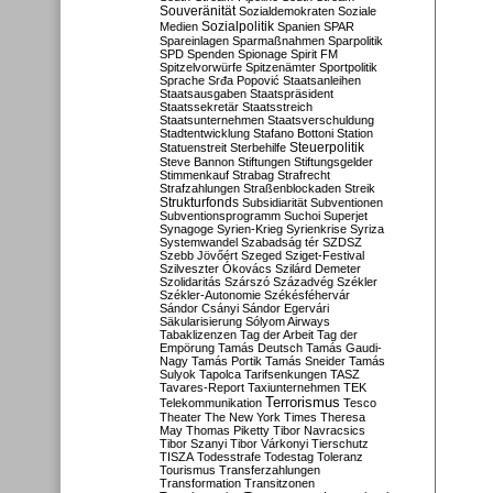
Souveränität
Sozialdemokraten
Soziale
Sozialpolitik
Medien
Spanien
SPAR
Spareinlagen
Sparmaßnahmen
Sparpolitik
SPD
Spenden
Spionage
Spirit FM
Spitzelvorwürfe
Spitzenämter
Sportpolitik
Sprache
Srđa Popović
Staatsanleihen
Staatsausgaben
Staatspräsident
Staatssekretär
Staatsstreich
Staatsunternehmen
Staatsverschuldung
Stadtentwicklung
Stafano Bottoni
Station
Steuerpolitik
Statuenstreit
Sterbehilfe
Steve Bannon
Stiftungen
Stiftungsgelder
Stimmenkauf
Strabag
Strafrecht
Strafzahlungen
Straßenblockaden
Streik
Strukturfonds
Subsidiarität
Subventionen
Subventionsprogramm
Suchoi Superjet
Synagoge
Syrien-Krieg
Syrienkrise
Syriza
Systemwandel
Szabadság tér
SZDSZ
Szebb Jövőért
Szeged
Sziget-Festival
Szilveszter Ókovács
Szilárd Demeter
Szolidaritás
Szárszó
Századvég
Székler
Székler-Autonomie
Székésféhervár
Sándor Csányi
Sándor Egervári
Säkularisierung
Sólyom Airways
Tabaklizenzen
Tag der Arbeit
Tag der
Empörung
Tamás Deutsch
Tamás Gaudi-
Nagy
Tamás Portik
Tamás Sneider
Tamás
Sulyok
Tapolca
Tarifsenkungen
TASZ
Tavares-Report
Taxiunternehmen
TEK
Terrorismus
Telekommunikation
Tesco
Theater
The New York Times
Theresa
May
Thomas Piketty
Tibor Navracsics
Tibor Szanyi
Tibor Várkonyi
Tierschutz
TISZA
Todesstrafe
Todestag
Toleranz
Tourismus
Transferzahlungen
Transformation
Transitzonen