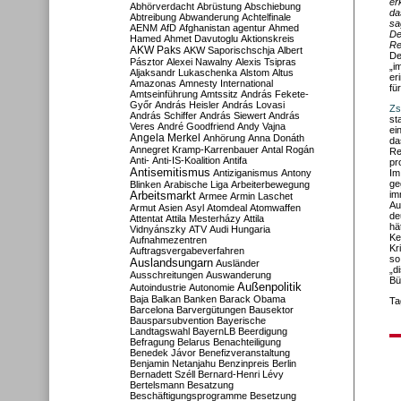
er
Abhörverdacht
Abrüstung
Abschiebung
da
Abtreibung
Abwanderung
Achtelfinale
sa
AENM
AfD
Afghanistan
agentur
Ahmed
De
Hamed
Ahmet Davutoglu
Aktionskreis
Re
AKW Paks
AKW Saporischschja
Albert
De
Pásztor
Alexei Nawalny
Alexis Tsipras
„i
Aljaksandr Lukaschenka
Alstom
Altus
er
Amazonas
Amnesty International
fü
Amtseinführung
Amtssitz
András Fekete-
Győr
András Heisler
András Lovasi
Zs
András Schiffer
András Siewert
András
st
Veres
André Goodfriend
Andy Vajna
ei
Angela Merkel
Anhörung
Anna Donáth
da
Annegret Kramp-Karrenbauer
Antal Rogán
Re
Anti-
Anti-IS-Koalition
Antifa
pr
Antisemitismus
Antiziganismus
Antony
Im
ge
Blinken
Arabische Liga
Arbeiterbewegung
im
Arbeitsmarkt
Armee
Armin Laschet
Au
Armut
Asien
Asyl
Atomdeal
Atomwaffen
de
Attentat
Attila Mesterházy
Attila
hä
Vidnyánszky
ATV
Audi Hungaria
Ke
Aufnahmezentren
Kr
Auftragsvergabeverfahren
so
Auslandsungarn
Ausländer
„d
Ausschreitungen
Auswanderung
Bü
Außenpolitik
Autoindustrie
Autonomie
Baja
Balkan
Banken
Barack Obama
Ta
Barcelona
Barvergütungen
Bausektor
Bausparsubvention
Bayerische
Landtagswahl
BayernLB
Beerdigung
Befragung
Belarus
Benachteiligung
Benedek Jávor
Benefizveranstaltung
Benjamin Netanjahu
Benzinpreis
Berlin
Bernadett Széll
Bernard-Henri Lévy
Bertelsmann
Besatzung
Beschäftigungsprogramme
Besetzung