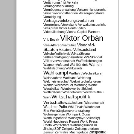
Verjährungsfrist
Verkehr
Vermögenserklärung
Vermögensverwaltung
Versammlungsrecht
Verschwörungstheorien
Versorgungstarife
Verteidigung
Vertragsverletzungsverfahren
Verurteilung
Verwaltung
Verwaltungsgericht
Veszprém
Victor Ponta
Video
Videofälschung
Vienna Capital Partners
Viktor Orbán
VIII. Bezirk
Visegrád-
Visa-Affäre
Visafreiheit
Staaten
Vodafone
Volksaufstand
Volksbefindlichkeit
Volkszählung
Vollbeschäftigung
Vorurteile
VW-Skandal
Völkerverwandtschaft
Waffenlieferungen
Wahlen
Wagner-Aufstand
Wahlbündnis
Wahlfälschung
Wahlgesetz
Wahlkampf
Wallfahrt
Wechselkurs
Weihnachten
Weltbank
Weltkrieg
Weltmeisterschaft
Weltwirtschaftsforum
Wende
Werbesteuer
Werbung
Werte
Westbalkan
Wettbewerbsfähigkeit
Wetterdienst
Whistleblower
Wiederaufbau
Wirtschaftspolitik
Wien
Wirtschaftswachstum
Wissenschaft
Wladimir Putin
WM-Finale
Woche der
Ehe
Wohltätigkeitsveranstaltung
Wohneigentum
Wohnpark Ócsa
Wohnungsmarkt
Wolodymyr Selenskyj
World Happiness Report
World Press
Photo
Wortschatz
Währungsunion
Xi
Jinping
ZDF
Zeitgeist
Zeitungssterben
Zensur
Zentrales Machtgefüge
Zinspolitik