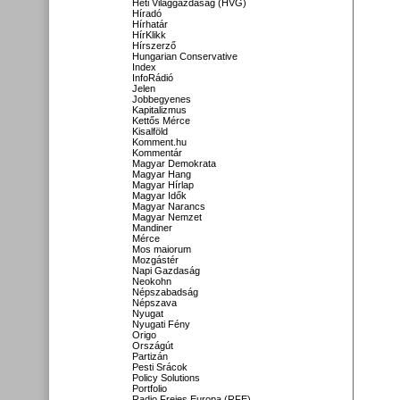
Heti Világgazdaság (HVG)
Híradó
Hírhatár
HírKlikk
Hírszerző
Hungarian Conservative
Index
InfoRádió
Jelen
Jobbegyenes
Kapitalizmus
Kettős Mérce
Kisalföld
Komment.hu
Kommentár
Magyar Demokrata
Magyar Hang
Magyar Hírlap
Magyar Idők
Magyar Narancs
Magyar Nemzet
Mandiner
Mérce
Mos maiorum
Mozgástér
Napi Gazdaság
Neokohn
Népszabadság
Népszava
Nyugat
Nyugati Fény
Origo
Országút
Partizán
Pesti Srácok
Policy Solutions
Portfolio
Radio Freies Europa (RFE)