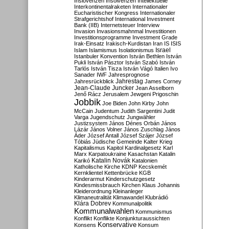
Inslovenzen
Insolvenzen
Intellektuelle
Interkontinentalraketen
Internationaler
Eucharistischer Kongress
Internationaler
Strafgerichtshof
International Investment
Bank (IIB)
Internetsteuer
Interview
Invasion
Invasionsmahnmal
Investitionen
Investitionsprogramme
Investment Grade
Irak-Einsatz
Irakisch-Kurdistan
Iran
IS
ISIS
Israel
Islam
Islamismus
Isolationismus
Istanbuler Konvention
István Bethlen
István
Pukli
István Pásztor
István Szabó
István
Tarlós
István Tisza
István Vágó
Italien
Ivo
Sanader
IWF
Jahresprognose
Jahrestag
Jahresrückblick
James Corney
Jean-Claude Juncker
Jean Asselborn
Jenő Rácz
Jerusalem
Jewgeni Prigoschin
Jobbik
Joe Biden
John Kirby
John
McCain
Judentum
Judith Sargentini
Judit
Varga
Jugendschutz
Jungwähler
Justizsystem
János Dénes Orbán
János
Lázár
János Volner
János Zuschlag
János
Áder
József Antall
József Szájer
József
Tóbiás
Jüdische Gemeinde
Kalter Krieg
Kapitalismus
Kapitol
Kardinalgesetz
Karl
Marx
Karpatoukraine
Kasachstan
Katalin
Katalin Novák
Karikó
Katalonien
Katholische Kirche
KDNP
Kecskemét
Kernklientel
Kettenbrücke
KGB
Kinderarmut
Kinderschutzgesetz
Kindesmissbrauch
Kirchen
Klaus Johannis
Kleiderordnung
Kleinanleger
Klimaneutralität
Klimawandel
Klubrádió
Klára Dobrev
Kommunalpolitik
Kommunalwahlen
Kommunismus
Konflikt
Konflikte
Konjunkturaussichten
Konservative
Konsens
Konsum