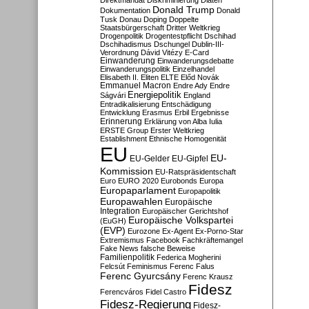
Direktmandat
Diskriminierung
Diäten
Donald Trump
Dokumentation
Donald
Tusk
Donau
Doping
Doppelte
Staatsbürgerschaft
Dritter Weltkrieg
Drogenpolitik
Drogentestpflicht
Dschihad
Dschihadismus
Dschungel
Dublin-III-
Verordnung
Dávid Vitézy
E-Card
Einwanderung
Einwanderungsdebatte
Einwanderungspolitik
Einzelhandel
Elisabeth II.
Eliten
ELTE
Előd Novák
Emmanuel Macron
Endre Ady
Endre
Energiepolitik
Ságvári
England
Entradikalisierung
Entschädigung
Entwicklung
Erasmus
Erbil
Ergebnisse
Erinnerung
Erklärung von Alba Iulia
ERSTE Group
Erster Weltkrieg
Establishment
Ethnische Homogenität
EU
EU-
EU-Gelder
EU-Gipfel
Kommission
EU-Ratspräsidentschaft
Euro
EURO 2020
Eurobonds
Europa
Europaparlament
Europapolitik
Europawahlen
Europäische
Integration
Europäischer Gerichtshof
Europäische Volkspartei
(EuGH)
(EVP)
Eurozone
Ex-Agent
Ex-Porno-Star
Extremismus
Facebook
Fachkräftemangel
Fake News
falsche Beweise
Familienpolitik
Federica Mogherini
Felcsút
Feminismus
Ferenc Falus
Ferenc Gyurcsány
Ferenc Krausz
Fidesz
Ferencváros
Fidel Castro
Fidesz-Regierung
Fidesz-