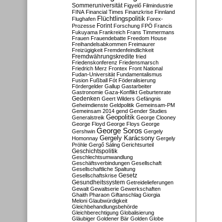
Sommeruniversität
Figyelő
Filmindustrie
FINA
Financial Times
Finanzkrise
Finnland
Flüchtlingspolitik
Flughafen
Forex-
Forint
Prozesse
Forschung
FPÖ
Francis
Fukuyama
Frankreich
Frans Timmermans
Frauen
Frauendebatte
Freedom House
Freihandelsabkommen
Freimaurer
Freizügigkeit
Fremdenfeindlichkeit
Fremdwährungskredite
fried
Friedenskonferenz
Friedensmarsch
Friedrich Merz
Frontex
Front National
Fudan-Universität
Fundamentalismus
Fusion
Fußball
Fót
Föderalisierung
Fördergelder
Gallup
Gastarbeiter
Gastronomie
Gaza-Konflikt
Geburtenrate
Gedenken
Geert Wilders
Gefängnis
Geheimdienste
Geldpolitik
Gemeinsam-PM
Gemeinsam 2014
gend
Gender Studies
Geopolitik
Generalstreik
George Clooney
George Floyd
George Floys
George
George Soros
Gershwin
Gergely
Gergely Karácsony
Homonnay
Gergely
Pröhle
Gergő Sáling
Gerichtsurteil
Geschichtspolitik
Geschlechtsumwandlung
Geschäftsverbindungen
Gesellschaft
Gesellschaftliche Spaltung
Gesetz
Gesellschaftskrise
Gesundheitssystem
Getreidelieferungen
Gewalt
Gewaltserie
Gewerkschaften
Ghaith Pharaon
Giftanschlag
Giorgia
Meloni
Glaubwürdigkeit
Gleichbehandlungsbehörde
Gleichberechtigung
Globalisierung
Gläubiger
Goldener Bär
Golden Globe