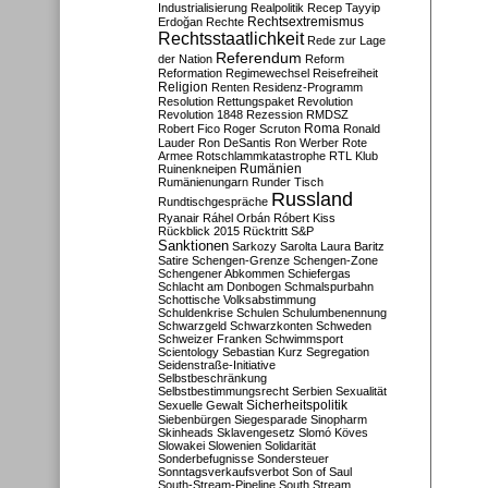
Industrialisierung
Realpolitik
Recep Tayyip
Rechtsextremismus
Erdoğan
Rechte
Rechtsstaatlichkeit
Rede zur Lage
Referendum
der Nation
Reform
Reformation
Regimewechsel
Reisefreiheit
Religion
Renten
Residenz-Programm
Resolution
Rettungspaket
Revolution
Revolution 1848
Rezession
RMDSZ
Roma
Robert Fico
Roger Scruton
Ronald
Lauder
Ron DeSantis
Ron Werber
Rote
Armee
Rotschlammkatastrophe
RTL Klub
Ruinenkneipen
Rumänien
Rumänienungarn
Runder Tisch
Russland
Rundtischgespräche
Ryanair
Ráhel Orbán
Róbert Kiss
Rückblick 2015
Rücktritt
S&P
Sanktionen
Sarkozy
Sarolta Laura Baritz
Satire
Schengen-Grenze
Schengen-Zone
Schengener Abkommen
Schiefergas
Schlacht am Donbogen
Schmalspurbahn
Schottische Volksabstimmung
Schuldenkrise
Schulen
Schulumbenennung
Schwarzgeld
Schwarzkonten
Schweden
Schweizer Franken
Schwimmsport
Scientology
Sebastian Kurz
Segregation
Seidenstraße-Initiative
Selbstbeschränkung
Selbstbestimmungsrecht
Serbien
Sexualität
Sicherheitspolitik
Sexuelle Gewalt
Siebenbürgen
Siegesparade
Sinopharm
Skinheads
Sklavengesetz
Slomó Köves
Slowakei
Slowenien
Solidarität
Sonderbefugnisse
Sondersteuer
Sonntagsverkaufsverbot
Son of Saul
South-Stream-Pipeline
South Stream