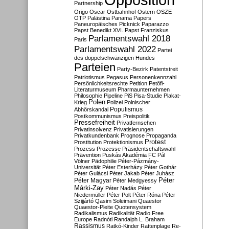
Partnership
Origo
Oscar
Ostbahnhof
Ostern
OSZE
OTP
Palästina
Panama Papers
Paneuropäisches Picknick
Paparazzo
Papst Benedikt XVI.
Papst Franziskus
Parlamentswahl 2018
Paris
Parlamentswahl 2022
Partei
des doppelschwänzigen Hundes
Parteien
Party-Bezirk
Patentstreit
Patriotismus
Pegasus
Personenkennzahl
Persönlichkeitsrechte
Petition
Petőfi-
Literaturmuseum
Pharmaunternehmen
Philosophie
Pipeline
PiS
Pisa-Studie
Plakat-
Polen
Krieg
Polizei
Polnischer
Populismus
Abhörskandal
Postkommunismus
Preispolitik
Pressefreiheit
Privatfernsehen
Privatinsolvenz
Privatisierungen
Privatkundenbank
Prognose
Propaganda
Protest
Prostitution
Protektionismus
Prozess
Prozesse
Präsidentschaftswahl
Prävention
Puskás Akadémia FC
Pál
Völner
Pädophilie
Péter-Pázmány-
Universität
Péter Esterházy
Péter Gothár
Péter Gulácsi
Péter Jakab
Péter Juhász
Péter
Péter Magyar
Péter Medgyessy
Márki-Zay
Péter Nadás
Péter
Niedermüller
Péter Polt
Péter Róna
Péter
Szijjártó
Qasim Soleimani
Quaestor
Quaestor-Pleite
Quotensystem
Radikalismus
Radikalität
Radio Free
Europe
Radnóti
Randalph L. Braham
Rassismus
Ratkó-Kinder
Rattenplage
Re-