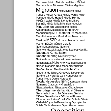
Mercosur
Metro M4
Michael Roth
Michail
Gorbatschow
Microsoft
Mieten
Migation
Migration
Migration Aid
Mihai
Tudose
Mihály Orosz
Mihály Varga
Mike
Pompeo
Miklós Hagyó
Miklós Horthy
Miklós Kásler
Miklós Németh
Miklós
Seszták
Militär
Milla
Milo Yiannopoulos
Minderheiten
Mindestlohn
Minsk-
Abkommen
Mittelklasse
MKB
MKKP
Momentum
Mobilisierung
MOL
Monarchie
Moral
Moratorium
Mord
Moria
Moschee
MSZP
Moskau
Muslime
Mária Schmidt
Márton Békés
Márton Gulyás
Nachrichtendienste
Nachruf
Nachwendezeit
Nacktfotos
Nahost-Konflikt
Nationale Konsultation
Nationalfeiertag
Nationalhymne
Nationalismus
Nationalkonservatismus
Nato
Nationalstaat
NAV
Nazideutschland
Nelson Mandela
Neo-Macchiavellismus
NGOs
Neofaschisten
Neoliberalität
Niederlande
Nikola Gruevski
Nobelpreis
Nordkorea
Nord Stream
Norwegischer
Fonds
Notre Dame
Notstand
Notstandsgesetze
NSA-Datensammlung
Numerus Clausus
Nyíregyháza
Népszabadság
Népszava
Obdachlose
Oberbürgermeisterkandidat
Oberster
Gerichtshof der USA
Oberstes Gericht
Offene Gesellschaft
Offshore-Firmen
Oktoberrevolution
OLAF
Olaf Scholz
Olivér
Várhelyi
Olympia-Bewerbung
Olympische
Spiele
Ombudsmann
Open Government
Opposition