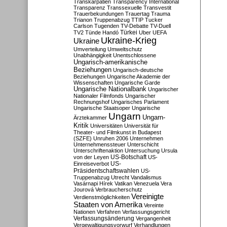
Transkarpatien
Transparency International
Transparenz
Transsexuelle
Transvestit
Trauerbekundungen
Trauertag
Trauma
Trianon
Truppenabzug
TTIP
Tucker
Carlson
Tugenden
TV-Debatte
TV-Duell
Türkei
TV2
Tünde Handó
Uber
UEFA
Ukraine-Krieg
Ukraine
Umverteilung
Umweltschutz
Unabhängigkeit
Unentschlossene
Ungarisch-amerikanische
Beziehungen
Ungarisch-deutsche
Beziehungen
Ungarische Akademie der
Wissenschaften
Ungarische Garde
Ungarische Nationalbank
Ungarischer
Nationaler Filmfonds
Ungarischer
Rechnungshof
Ungarisches Parlament
Ungarische Staatsoper
Ungarische
Ungarn
Ungarn-
Ärztekammer
Kritik
Universitäten
Universität für
Theater- und Filmkunst in Budapest
(SZFE)
Unruhen 2006
Unternehmen
Unternehmenssteuer
Unterschicht
Unterschriftenaktion
Untersuchung
Ursula
US-Botschaft
von der Leyen
US-
US-
Einreiseverbot
Präsidentschaftswahlen
US-
Truppenabzug
Utrecht
Vandalismus
Vasárnapi Hírek
Vatikan
Venezuela
Vera
Jourová
Verbraucherschutz
Vereinigte
Verdienstmöglichkeiten
Staaten von Amerika
Vereinte
Nationen
Verfahren
Verfassungsgericht
Verfassungsänderung
Vergangenheit
Vergewaltigungsvorwurf
Verhandlungen