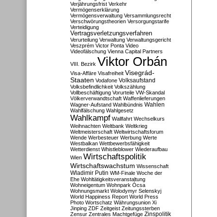
Verjährungsfrist
Verkehr
Vermögenserklärung
Vermögensverwaltung
Versammlungsrecht
Verschwörungstheorien
Versorgungstarife
Verteidigung
Vertragsverletzungsverfahren
Verurteilung
Verwaltung
Verwaltungsgericht
Veszprém
Victor Ponta
Video
Videofälschung
Vienna Capital Partners
Viktor Orbán
VIII. Bezirk
Visegrád-
Visa-Affäre
Visafreiheit
Staaten
Vodafone
Volksaufstand
Volksbefindlichkeit
Volkszählung
Vollbeschäftigung
Vorurteile
VW-Skandal
Völkerverwandtschaft
Waffenlieferungen
Wahlen
Wagner-Aufstand
Wahlbündnis
Wahlfälschung
Wahlgesetz
Wahlkampf
Wallfahrt
Wechselkurs
Weihnachten
Weltbank
Weltkrieg
Weltmeisterschaft
Weltwirtschaftsforum
Wende
Werbesteuer
Werbung
Werte
Westbalkan
Wettbewerbsfähigkeit
Wetterdienst
Whistleblower
Wiederaufbau
Wirtschaftspolitik
Wien
Wirtschaftswachstum
Wissenschaft
Wladimir Putin
WM-Finale
Woche der
Ehe
Wohltätigkeitsveranstaltung
Wohneigentum
Wohnpark Ócsa
Wohnungsmarkt
Wolodymyr Selenskyj
World Happiness Report
World Press
Photo
Wortschatz
Währungsunion
Xi
Jinping
ZDF
Zeitgeist
Zeitungssterben
Zensur
Zentrales Machtgefüge
Zinspolitik