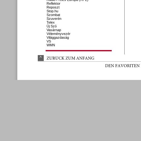
Reflektor
Reposzt
Stop.hu
Szombat
Szuverén
Telex
Új Szó
Vasárnap
Véleményvezér
Világgazdaság
VS
WMN
^
ZURÜ
CK 
ZUM 
ANFANG
DEN 
FAVORITEN 