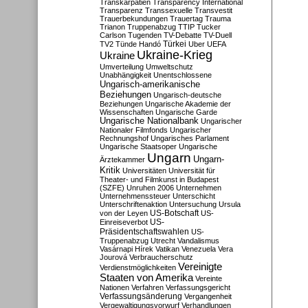
Transkarpatien
Transparency International
Transparenz
Transsexuelle
Transvestit
Trauerbekundungen
Trauertag
Trauma
Trianon
Truppenabzug
TTIP
Tucker
Carlson
Tugenden
TV-Debatte
TV-Duell
Türkei
TV2
Tünde Handó
Uber
UEFA
Ukraine-Krieg
Ukraine
Umverteilung
Umweltschutz
Unabhängigkeit
Unentschlossene
Ungarisch-amerikanische
Beziehungen
Ungarisch-deutsche
Beziehungen
Ungarische Akademie der
Wissenschaften
Ungarische Garde
Ungarische Nationalbank
Ungarischer
Nationaler Filmfonds
Ungarischer
Rechnungshof
Ungarisches Parlament
Ungarische Staatsoper
Ungarische
Ungarn
Ungarn-
Ärztekammer
Kritik
Universitäten
Universität für
Theater- und Filmkunst in Budapest
(SZFE)
Unruhen 2006
Unternehmen
Unternehmenssteuer
Unterschicht
Unterschriftenaktion
Untersuchung
Ursula
US-Botschaft
von der Leyen
US-
US-
Einreiseverbot
Präsidentschaftswahlen
US-
Truppenabzug
Utrecht
Vandalismus
Vasárnapi Hírek
Vatikan
Venezuela
Vera
Jourová
Verbraucherschutz
Vereinigte
Verdienstmöglichkeiten
Staaten von Amerika
Vereinte
Nationen
Verfahren
Verfassungsgericht
Verfassungsänderung
Vergangenheit
Vergewaltigungsvorwurf
Verhandlungen