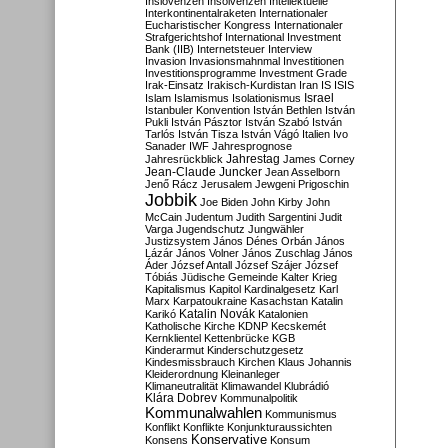
Inslovenzen
Insolvenzen
Intellektuelle
Interkontinentalraketen
Internationaler
Eucharistischer Kongress
Internationaler
Strafgerichtshof
International Investment
Bank (IIB)
Internetsteuer
Interview
Invasion
Invasionsmahnmal
Investitionen
Investitionsprogramme
Investment Grade
Irak-Einsatz
Irakisch-Kurdistan
Iran
IS
ISIS
Israel
Islam
Islamismus
Isolationismus
Istanbuler Konvention
István Bethlen
István
Pukli
István Pásztor
István Szabó
István
Tarlós
István Tisza
István Vágó
Italien
Ivo
Sanader
IWF
Jahresprognose
Jahrestag
Jahresrückblick
James Corney
Jean-Claude Juncker
Jean Asselborn
Jenő Rácz
Jerusalem
Jewgeni Prigoschin
Jobbik
Joe Biden
John Kirby
John
McCain
Judentum
Judith Sargentini
Judit
Varga
Jugendschutz
Jungwähler
Justizsystem
János Dénes Orbán
János
Lázár
János Volner
János Zuschlag
János
Áder
József Antall
József Szájer
József
Tóbiás
Jüdische Gemeinde
Kalter Krieg
Kapitalismus
Kapitol
Kardinalgesetz
Karl
Marx
Karpatoukraine
Kasachstan
Katalin
Katalin Novák
Karikó
Katalonien
Katholische Kirche
KDNP
Kecskemét
Kernklientel
Kettenbrücke
KGB
Kinderarmut
Kinderschutzgesetz
Kindesmissbrauch
Kirchen
Klaus Johannis
Kleiderordnung
Kleinanleger
Klimaneutralität
Klimawandel
Klubrádió
Klára Dobrev
Kommunalpolitik
Kommunalwahlen
Kommunismus
Konflikt
Konflikte
Konjunkturaussichten
Konservative
Konsens
Konsum