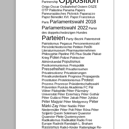
Partnership
Origo
Oscar
Ostbahnhof
Ostern
OSZE
OTP
Palästina
Panama Papers
Paneuropäisches Picknick
Paparazzo
Papst Benedikt XVI.
Papst Franziskus
Parlamentswahl 2018
Paris
Parlamentswahl 2022
Partei
des doppelschwänzigen Hundes
Parteien
Party-Bezirk
Patentstreit
Patriotismus
Pegasus
Personenkennzahl
Persönlichkeitsrechte
Petition
Petőfi-
Literaturmuseum
Pharmaunternehmen
Philosophie
Pipeline
PiS
Pisa-Studie
Plakat-
Polen
Krieg
Polizei
Polnischer
Populismus
Abhörskandal
Postkommunismus
Preispolitik
Pressefreiheit
Privatfernsehen
Privatinsolvenz
Privatisierungen
Privatkundenbank
Prognose
Propaganda
Protest
Prostitution
Protektionismus
Prozess
Prozesse
Präsidentschaftswahl
Prävention
Puskás Akadémia FC
Pál
Völner
Pädophilie
Péter-Pázmány-
Universität
Péter Esterházy
Péter Gothár
Péter Gulácsi
Péter Jakab
Péter Juhász
Péter
Péter Magyar
Péter Medgyessy
Márki-Zay
Péter Nadás
Péter
Niedermüller
Péter Polt
Péter Róna
Péter
Szijjártó
Qasim Soleimani
Quaestor
Quaestor-Pleite
Quotensystem
Radikalismus
Radikalität
Radio Free
Europe
Radnóti
Randalph L. Braham
Rassismus
Ratkó-Kinder
Rattenplage
Re-