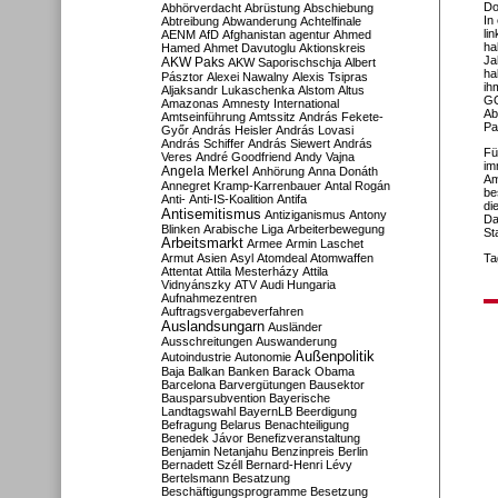
Do
Abhörverdacht
Abrüstung
Abschiebung
In
Abtreibung
Abwanderung
Achtelfinale
li
AENM
AfD
Afghanistan
agentur
Ahmed
ha
Hamed
Ahmet Davutoglu
Aktionskreis
Ja
AKW Paks
AKW Saporischschja
Albert
ha
Pásztor
Alexei Nawalny
Alexis Tsipras
ih
Aljaksandr Lukaschenka
Alstom
Altus
GO
Amazonas
Amnesty International
Ab
Amtseinführung
Amtssitz
András Fekete-
Pa
Győr
András Heisler
András Lovasi
András Schiffer
András Siewert
András
Fü
Veres
André Goodfriend
Andy Vajna
im
Angela Merkel
Anhörung
Anna Donáth
Am
Annegret Kramp-Karrenbauer
Antal Rogán
be
Anti-
Anti-IS-Koalition
Antifa
di
Antisemitismus
Antiziganismus
Antony
Da
Blinken
Arabische Liga
Arbeiterbewegung
St
Arbeitsmarkt
Armee
Armin Laschet
Armut
Asien
Asyl
Atomdeal
Atomwaffen
Ta
Attentat
Attila Mesterházy
Attila
Vidnyánszky
ATV
Audi Hungaria
Aufnahmezentren
Auftragsvergabeverfahren
Auslandsungarn
Ausländer
Ausschreitungen
Auswanderung
Außenpolitik
Autoindustrie
Autonomie
Baja
Balkan
Banken
Barack Obama
Barcelona
Barvergütungen
Bausektor
Bausparsubvention
Bayerische
Landtagswahl
BayernLB
Beerdigung
Befragung
Belarus
Benachteiligung
Benedek Jávor
Benefizveranstaltung
Benjamin Netanjahu
Benzinpreis
Berlin
Bernadett Széll
Bernard-Henri Lévy
Bertelsmann
Besatzung
Beschäftigungsprogramme
Besetzung