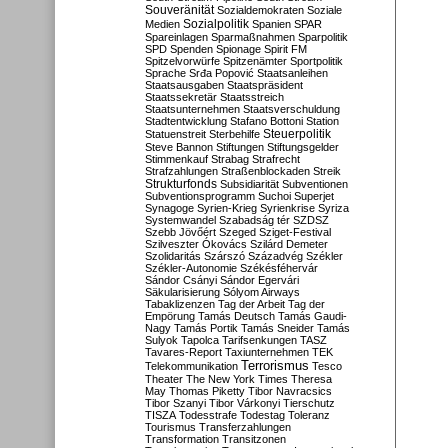
Souveränität
Sozialdemokraten
Soziale
Sozialpolitik
Medien
Spanien
SPAR
Spareinlagen
Sparmaßnahmen
Sparpolitik
SPD
Spenden
Spionage
Spirit FM
Spitzelvorwürfe
Spitzenämter
Sportpolitik
Sprache
Srđa Popović
Staatsanleihen
Staatsausgaben
Staatspräsident
Staatssekretär
Staatsstreich
Staatsunternehmen
Staatsverschuldung
Stadtentwicklung
Stafano Bottoni
Station
Steuerpolitik
Statuenstreit
Sterbehilfe
Steve Bannon
Stiftungen
Stiftungsgelder
Stimmenkauf
Strabag
Strafrecht
Strafzahlungen
Straßenblockaden
Streik
Strukturfonds
Subsidiarität
Subventionen
Subventionsprogramm
Suchoi Superjet
Synagoge
Syrien-Krieg
Syrienkrise
Syriza
Systemwandel
Szabadság tér
SZDSZ
Szebb Jövőért
Szeged
Sziget-Festival
Szilveszter Ókovács
Szilárd Demeter
Szolidaritás
Szárszó
Századvég
Székler
Székler-Autonomie
Székésféhervár
Sándor Csányi
Sándor Egervári
Säkularisierung
Sólyom Airways
Tabaklizenzen
Tag der Arbeit
Tag der
Empörung
Tamás Deutsch
Tamás Gaudi-
Nagy
Tamás Portik
Tamás Sneider
Tamás
Sulyok
Tapolca
Tarifsenkungen
TASZ
Tavares-Report
Taxiunternehmen
TEK
Terrorismus
Telekommunikation
Tesco
Theater
The New York Times
Theresa
May
Thomas Piketty
Tibor Navracsics
Tibor Szanyi
Tibor Várkonyi
Tierschutz
TISZA
Todesstrafe
Todestag
Toleranz
Tourismus
Transferzahlungen
Transformation
Transitzonen