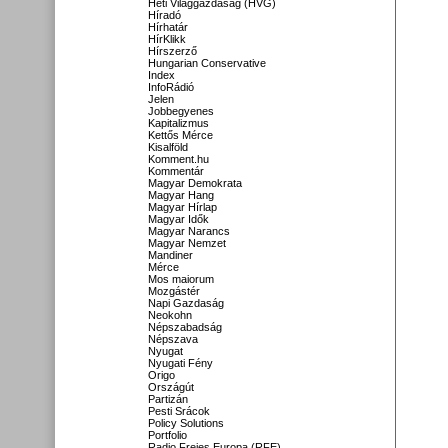
Heti Világgazdaság (HVG)
Híradó
Hírhatár
HírKlikk
Hírszerző
Hungarian Conservative
Index
InfoRádió
Jelen
Jobbegyenes
Kapitalizmus
Kettős Mérce
Kisalföld
Komment.hu
Kommentár
Magyar Demokrata
Magyar Hang
Magyar Hírlap
Magyar Idők
Magyar Narancs
Magyar Nemzet
Mandiner
Mérce
Mos maiorum
Mozgástér
Napi Gazdaság
Neokohn
Népszabadság
Népszava
Nyugat
Nyugati Fény
Origo
Országút
Partizán
Pesti Srácok
Policy Solutions
Portfolio
Radio Freies Europa (RFE)