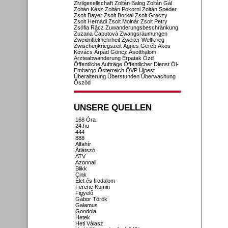
Zivilgesellschaft
Zoltán Balog
Zoltán Gál
Zoltán Kész
Zoltán Pokorni
Zoltán Spéder
Zsolt Bayer
Zsolt Borkai
Zsolt Gréczy
Zsolt Hernádi
Zsolt Molnár
Zsolt Petry
Zsófia Rácz
Zuwanderungsbeschränkung
Zuzana Čaputová
Zwangsräumungen
Zweidrittelmehrheit
Zweiter Weltkrieg
Zwischenkriegszeit
Ágnes Geréb
Ákos
Kovács
Árpád Göncz
Ásotthalom
Ärzteabwanderung
Érpatak
Ózd
Öffentliche Aufträge
Öffentlicher Dienst
Öl-
Embargo
Österreich
ÖVP
Újpest
Überalterung
Überstunden
Überwachung
Őszöd
UNSERE QUELLEN
168 Óra
24.hu
444
888
Alfahír
Átlátszó
ATV
Azonnali
Blikk
Cink
Élet és Irodalom
Ferenc Kumin
Figyelő
Gábor Török
Galamus
Gondola
Hetek
Heti Válasz