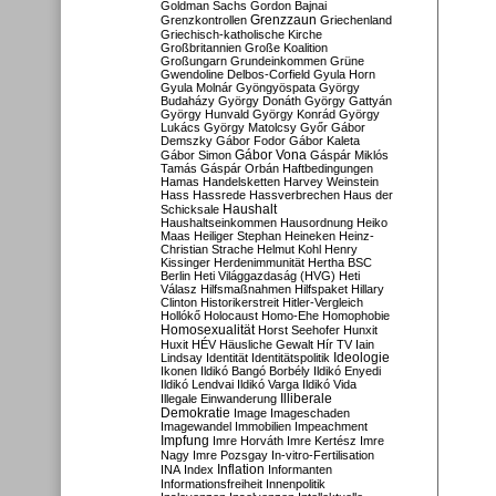
Goldman Sachs
Gordon Bajnai
Grenzzaun
Grenzkontrollen
Griechenland
Griechisch-katholische Kirche
Großbritannien
Große Koalition
Großungarn
Grundeinkommen
Grüne
Gwendoline Delbos-Corfield
Gyula Horn
Gyula Molnár
Gyöngyöspata
György
Budaházy
György Donáth
György Gattyán
György Hunvald
György Konrád
György
Lukács
György Matolcsy
Győr
Gábor
Demszky
Gábor Fodor
Gábor Kaleta
Gábor Vona
Gábor Simon
Gáspár Miklós
Tamás
Gáspár Orbán
Haftbedingungen
Hamas
Handelsketten
Harvey Weinstein
Hass
Hassrede
Hassverbrechen
Haus der
Haushalt
Schicksale
Haushaltseinkommen
Hausordnung
Heiko
Maas
Heiliger Stephan
Heineken
Heinz-
Christian Strache
Helmut Kohl
Henry
Kissinger
Herdenimmunität
Hertha BSC
Berlin
Heti Világgazdaság (HVG)
Heti
Válasz
Hilfsmaßnahmen
Hilfspaket
Hillary
Clinton
Historikerstreit
Hitler-Vergleich
Hollókő
Holocaust
Homo-Ehe
Homophobie
Homosexualität
Horst Seehofer
Hunxit
Huxit
HÉV
Häusliche Gewalt
Hír TV
Iain
Lindsay
Identität
Identitätspolitik
Ideologie
Ikonen
Ildikó Bangó Borbély
Ildikó Enyedi
Ildikó Lendvai
Ildikó Varga
Ildikó Vida
Illiberale
Illegale Einwanderung
Demokratie
Image
Imageschaden
Imagewandel
Immobilien
Impeachment
Impfung
Imre Horváth
Imre Kertész
Imre
Nagy
Imre Pozsgay
In-vitro-Fertilisation
Inflation
INA
Index
Informanten
Informationsfreiheit
Innenpolitik