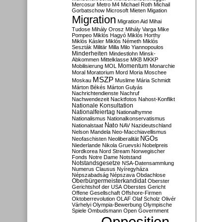
Mercosur
Metro M4
Michael Roth
Michail
Gorbatschow
Microsoft
Mieten
Migation
Migration
Migration Aid
Mihai
Tudose
Mihály Orosz
Mihály Varga
Mike
Pompeo
Miklós Hagyó
Miklós Horthy
Miklós Kásler
Miklós Németh
Miklós
Seszták
Militär
Milla
Milo Yiannopoulos
Minderheiten
Mindestlohn
Minsk-
Abkommen
Mittelklasse
MKB
MKKP
Momentum
Mobilisierung
MOL
Monarchie
Moral
Moratorium
Mord
Moria
Moschee
MSZP
Moskau
Muslime
Mária Schmidt
Márton Békés
Márton Gulyás
Nachrichtendienste
Nachruf
Nachwendezeit
Nacktfotos
Nahost-Konflikt
Nationale Konsultation
Nationalfeiertag
Nationalhymne
Nationalismus
Nationalkonservatismus
Nato
Nationalstaat
NAV
Nazideutschland
Nelson Mandela
Neo-Macchiavellismus
NGOs
Neofaschisten
Neoliberalität
Niederlande
Nikola Gruevski
Nobelpreis
Nordkorea
Nord Stream
Norwegischer
Fonds
Notre Dame
Notstand
Notstandsgesetze
NSA-Datensammlung
Numerus Clausus
Nyíregyháza
Népszabadság
Népszava
Obdachlose
Oberbürgermeisterkandidat
Oberster
Gerichtshof der USA
Oberstes Gericht
Offene Gesellschaft
Offshore-Firmen
Oktoberrevolution
OLAF
Olaf Scholz
Olivér
Várhelyi
Olympia-Bewerbung
Olympische
Spiele
Ombudsmann
Open Government
Opposition