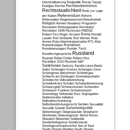
Industrialisierung
Realpolitik
Recep Tayyip
Rechtsextremismus
Erdoğan
Rechte
Rechtsstaatlichkeit
Rede zur Lage
Referendum
der Nation
Reform
Reformation
Regimewechsel
Reisefreiheit
Religion
Renten
Residenz-Programm
Resolution
Rettungspaket
Revolution
Revolution 1848
Rezession
RMDSZ
Roma
Robert Fico
Roger Scruton
Ronald
Lauder
Ron DeSantis
Ron Werber
Rote
Armee
Rotschlammkatastrophe
RTL Klub
Ruinenkneipen
Rumänien
Rumänienungarn
Runder Tisch
Russland
Rundtischgespräche
Ryanair
Ráhel Orbán
Róbert Kiss
Rückblick 2015
Rücktritt
S&P
Sanktionen
Sarkozy
Sarolta Laura Baritz
Satire
Schengen-Grenze
Schengen-Zone
Schengener Abkommen
Schiefergas
Schlacht am Donbogen
Schmalspurbahn
Schottische Volksabstimmung
Schuldenkrise
Schulen
Schulumbenennung
Schwarzgeld
Schwarzkonten
Schweden
Schweizer Franken
Schwimmsport
Scientology
Sebastian Kurz
Segregation
Seidenstraße-Initiative
Selbstbeschränkung
Selbstbestimmungsrecht
Serbien
Sexualität
Sicherheitspolitik
Sexuelle Gewalt
Siebenbürgen
Siegesparade
Sinopharm
Skinheads
Sklavengesetz
Slomó Köves
Slowakei
Slowenien
Solidarität
Sonderbefugnisse
Sondersteuer
Sonntagsverkaufsverbot
Son of Saul
South-Stream-Pipeline
South Stream