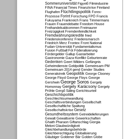
Sommeruniversität
Figyelő
Filmindustrie
FINA
Financial Times
Finanzkrise
Finnland
Flüchtlingspolitik
Flughafen
Forex-
Forint
Prozesse
Forschung
FPÖ
Francis
Fukuyama
Frankreich
Frans Timmermans
Frauen
Frauendebatte
Freedom House
Freihandelsabkommen
Freimaurer
Freizügigkeit
Fremdenfeindlichkeit
Fremdwährungskredite
fried
Friedenskonferenz
Friedensmarsch
Friedrich Merz
Frontex
Front National
Fudan-Universität
Fundamentalismus
Fusion
Fußball
Fót
Föderalisierung
Fördergelder
Gallup
Gastarbeiter
Gastronomie
Gaza-Konflikt
Geburtenrate
Gedenken
Geert Wilders
Gefängnis
Geheimdienste
Geldpolitik
Gemeinsam-PM
Gemeinsam 2014
gend
Gender Studies
Geopolitik
Generalstreik
George Clooney
George Floyd
George Floys
George
George Soros
Gershwin
Gergely
Gergely Karácsony
Homonnay
Gergely
Pröhle
Gergő Sáling
Gerichtsurteil
Geschichtspolitik
Geschlechtsumwandlung
Geschäftsverbindungen
Gesellschaft
Gesellschaftliche Spaltung
Gesetz
Gesellschaftskrise
Gesundheitssystem
Getreidelieferungen
Gewalt
Gewaltserie
Gewerkschaften
Ghaith Pharaon
Giftanschlag
Giorgia
Meloni
Glaubwürdigkeit
Gleichbehandlungsbehörde
Gleichberechtigung
Globalisierung
Gläubiger
Goldener Bär
Golden Globe