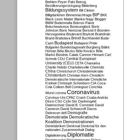
Bethlen-Peyer-Pakt
Betrug
Bevölkerungsrückgang
Bilderberg
Bildungssystem
Bill Clinton
BIP
Billigdarlehen
Binnennachfrage
BKK
Black Lives Matter
Blanka Nagy
Blogger
BMW
Bodenmafia
Bokros-Paket
Bolschewismus
Bootsunglück
Boris
Johnson
Boris Nemzow
Borsod 6
Bosnien-
Herzegowina
Boulevard
Boykott
Braindrain
Brexit
Brand
Bratislava
Buchhandel
Buda-
Budapest
Cash
Budapest Pride
Bulgarien
Bundestagswahl
Burgberg
Bálint
Hóman
Béla Biszku
Béla Kovács
Béla
Markó
Bündnis
Calais
Cannon Hinnant
Carl
Central European
Schmitt
CDU
University (CEU)
CETA
Chanukka
Charlie Hebdo
Charlottesville
Chemnitz
China
Christchurch
Christdemokratie
Christentum
Christian Kern
Christlich-
Demokratische Internationale
Christliche
Freiheit
Christoph Schönborn
CIA
Coca-
Cola
Colleen Bell
Comingout
Conchita
Coronavirus
Wurst
corona
Corvinus-Uni
CPAC
Crash
Csaba András
Dézsi
CSU
Csíki Sör
Dankesgeld
Datenschutz
David B. Cornstein
David
Cameron
David Schwezoff
Davos
Demografie
Debrecen
defi
Demokratie
Demokratische
Koalition
Demonstrationen
Denkfabriken
Denkmal
Denkmal für den
nationalen Zusammenhalt
Dialog
Diplomatie
Digitalisierung