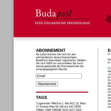
ABONNEMENT
E
Ab sofort können Sie sich für den
11
wöchentlichen deutschsprachigen
Ko
BudaPost-Newsletter registrieren. Melden
in
Sie sich HIER an und erhalten Sie noch
einmal gebündelt die Presseberichte der
Fü
vorangegangenen Woche.
da
„w
er
Go
de
Ra
er
Un
un
TAGS
So
de
"Lügenrede"
#MeToo
1. Mai
9/11
15. März
ve
1956
17-Punkte-Plan
99
168 óra
444
mu
1968er
1989
1989/90
2016
2017
2020