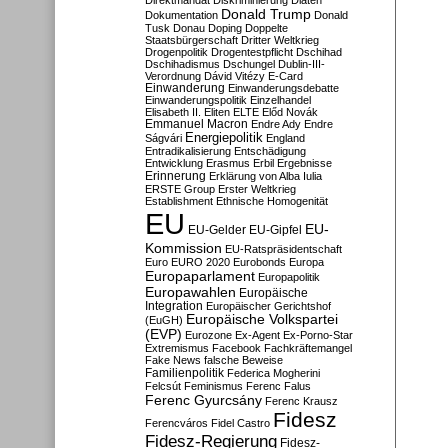
Direktmandat
Diskriminierung
Diäten
Donald Trump
Dokumentation
Donald
Tusk
Donau
Doping
Doppelte
Staatsbürgerschaft
Dritter Weltkrieg
Drogenpolitik
Drogentestpflicht
Dschihad
Dschihadismus
Dschungel
Dublin-III-
Verordnung
Dávid Vitézy
E-Card
Einwanderung
Einwanderungsdebatte
Einwanderungspolitik
Einzelhandel
Elisabeth II.
Eliten
ELTE
Előd Novák
Emmanuel Macron
Endre Ady
Endre
Energiepolitik
Ságvári
England
Entradikalisierung
Entschädigung
Entwicklung
Erasmus
Erbil
Ergebnisse
Erinnerung
Erklärung von Alba Iulia
ERSTE Group
Erster Weltkrieg
Establishment
Ethnische Homogenität
EU
EU-
EU-Gelder
EU-Gipfel
Kommission
EU-Ratspräsidentschaft
Euro
EURO 2020
Eurobonds
Europa
Europaparlament
Europapolitik
Europawahlen
Europäische
Integration
Europäischer Gerichtshof
Europäische Volkspartei
(EuGH)
(EVP)
Eurozone
Ex-Agent
Ex-Porno-Star
Extremismus
Facebook
Fachkräftemangel
Fake News
falsche Beweise
Familienpolitik
Federica Mogherini
Felcsút
Feminismus
Ferenc Falus
Ferenc Gyurcsány
Ferenc Krausz
Fidesz
Ferencváros
Fidel Castro
Fidesz-Regierung
Fidesz-