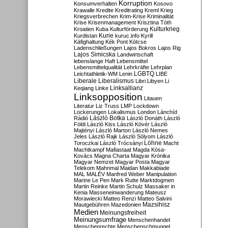
Korruption
Konsumverhalten
Kosovo
Krawalle
Kredite
Kreditrating
Kreml
Krieg
Kriegsverbrechen
Krim-Krise
Kriminalität
Krise
Krisenmanagement
Krisztina Tóth
Kulturkrieg
Kroatien
Kuba
Kulturförderung
Kurdistan
Kurie
kuruc.info
Kyrill
Käfighaltung
Kék Pont
Kötcse
Ladenschließungen
Lajos Bokros
Lajos Rig
Lajos Simicska
Landwirtschaft
lebenslange Haft
Lebensmittel
Lebensmittelqualität
Lehrkräfte
Lehrplan
LGBTQ
Leichtathletik-WM
Lenin
LIBE
Liberale
Liberalismus
Libri
Libyen
Li
Linksallianz
Keqiang
Linke
Linksopposition
Litauen
Literatur
Liz Truss
LMP
Lockdown
Lockerungen
Lokalismus
London
Lánchíd
Rádió
László Botka
László Donáth
László
Földi
László Kiss
László Kövér
László
Majtényi
László Marton
László Nemes
Jeles
László Rajk
László Sólyom
László
Löhne
Toroczkai
László Trócsányi
Macht
Machtkampf
Mafiastaat
Magda Kósa-
Kovács
Magna Charta
Magyar Krónika
Magyar Nemzet
Magyar Posta
Magyar
Telekom
Mahnmal
Maidan
Makkabiade
MAL
MALÉV
Manfred Weber
Manipulation
Marine Le Pen
Mark Rutte
Marktdogmen
Martin Reinke
Martin Schulz
Massaker in
Kenia
Masseneinwanderung
Mateusz
Morawiecki
Matteo Renzi
Matteo Salvini
Mautgebühren
Mazedonien
Mazsihisz
Medien
Meinungsfreiheit
Meinungsumfrage
Menschenhandel
Menschenrechte
Menschenschmuggel