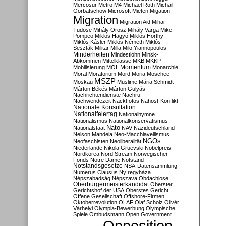
Mercosur
Metro M4
Michael Roth
Michail
Gorbatschow
Microsoft
Mieten
Migation
Migration
Migration Aid
Mihai
Tudose
Mihály Orosz
Mihály Varga
Mike
Pompeo
Miklós Hagyó
Miklós Horthy
Miklós Kásler
Miklós Németh
Miklós
Seszták
Militär
Milla
Milo Yiannopoulos
Minderheiten
Mindestlohn
Minsk-
Abkommen
Mittelklasse
MKB
MKKP
Momentum
Mobilisierung
MOL
Monarchie
Moral
Moratorium
Mord
Moria
Moschee
MSZP
Moskau
Muslime
Mária Schmidt
Márton Békés
Márton Gulyás
Nachrichtendienste
Nachruf
Nachwendezeit
Nacktfotos
Nahost-Konflikt
Nationale Konsultation
Nationalfeiertag
Nationalhymne
Nationalismus
Nationalkonservatismus
Nato
Nationalstaat
NAV
Nazideutschland
Nelson Mandela
Neo-Macchiavellismus
NGOs
Neofaschisten
Neoliberalität
Niederlande
Nikola Gruevski
Nobelpreis
Nordkorea
Nord Stream
Norwegischer
Fonds
Notre Dame
Notstand
Notstandsgesetze
NSA-Datensammlung
Numerus Clausus
Nyíregyháza
Népszabadság
Népszava
Obdachlose
Oberbürgermeisterkandidat
Oberster
Gerichtshof der USA
Oberstes Gericht
Offene Gesellschaft
Offshore-Firmen
Oktoberrevolution
OLAF
Olaf Scholz
Olivér
Várhelyi
Olympia-Bewerbung
Olympische
Spiele
Ombudsmann
Open Government
Opposition