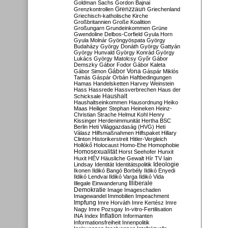
Goldman Sachs
Gordon Bajnai
Grenzzaun
Grenzkontrollen
Griechenland
Griechisch-katholische Kirche
Großbritannien
Große Koalition
Großungarn
Grundeinkommen
Grüne
Gwendoline Delbos-Corfield
Gyula Horn
Gyula Molnár
Gyöngyöspata
György
Budaházy
György Donáth
György Gattyán
György Hunvald
György Konrád
György
Lukács
György Matolcsy
Győr
Gábor
Demszky
Gábor Fodor
Gábor Kaleta
Gábor Vona
Gábor Simon
Gáspár Miklós
Tamás
Gáspár Orbán
Haftbedingungen
Hamas
Handelsketten
Harvey Weinstein
Hass
Hassrede
Hassverbrechen
Haus der
Haushalt
Schicksale
Haushaltseinkommen
Hausordnung
Heiko
Maas
Heiliger Stephan
Heineken
Heinz-
Christian Strache
Helmut Kohl
Henry
Kissinger
Herdenimmunität
Hertha BSC
Berlin
Heti Világgazdaság (HVG)
Heti
Válasz
Hilfsmaßnahmen
Hilfspaket
Hillary
Clinton
Historikerstreit
Hitler-Vergleich
Hollókő
Holocaust
Homo-Ehe
Homophobie
Homosexualität
Horst Seehofer
Hunxit
Huxit
HÉV
Häusliche Gewalt
Hír TV
Iain
Lindsay
Identität
Identitätspolitik
Ideologie
Ikonen
Ildikó Bangó Borbély
Ildikó Enyedi
Ildikó Lendvai
Ildikó Varga
Ildikó Vida
Illiberale
Illegale Einwanderung
Demokratie
Image
Imageschaden
Imagewandel
Immobilien
Impeachment
Impfung
Imre Horváth
Imre Kertész
Imre
Nagy
Imre Pozsgay
In-vitro-Fertilisation
Inflation
INA
Index
Informanten
Informationsfreiheit
Innenpolitik