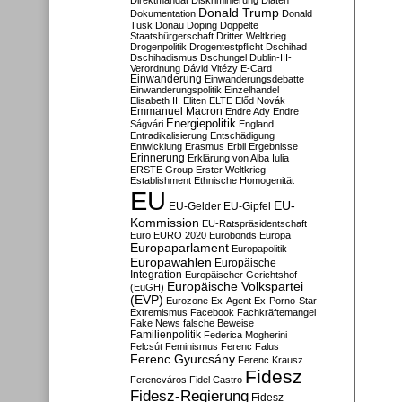
Direktmandat
Diskriminierung
Diäten
Donald Trump
Dokumentation
Donald
Tusk
Donau
Doping
Doppelte
Staatsbürgerschaft
Dritter Weltkrieg
Drogenpolitik
Drogentestpflicht
Dschihad
Dschihadismus
Dschungel
Dublin-III-
Verordnung
Dávid Vitézy
E-Card
Einwanderung
Einwanderungsdebatte
Einwanderungspolitik
Einzelhandel
Elisabeth II.
Eliten
ELTE
Előd Novák
Emmanuel Macron
Endre Ady
Endre
Energiepolitik
Ságvári
England
Entradikalisierung
Entschädigung
Entwicklung
Erasmus
Erbil
Ergebnisse
Erinnerung
Erklärung von Alba Iulia
ERSTE Group
Erster Weltkrieg
Establishment
Ethnische Homogenität
EU
EU-
EU-Gelder
EU-Gipfel
Kommission
EU-Ratspräsidentschaft
Euro
EURO 2020
Eurobonds
Europa
Europaparlament
Europapolitik
Europawahlen
Europäische
Integration
Europäischer Gerichtshof
Europäische Volkspartei
(EuGH)
(EVP)
Eurozone
Ex-Agent
Ex-Porno-Star
Extremismus
Facebook
Fachkräftemangel
Fake News
falsche Beweise
Familienpolitik
Federica Mogherini
Felcsút
Feminismus
Ferenc Falus
Ferenc Gyurcsány
Ferenc Krausz
Fidesz
Ferencváros
Fidel Castro
Fidesz-Regierung
Fidesz-