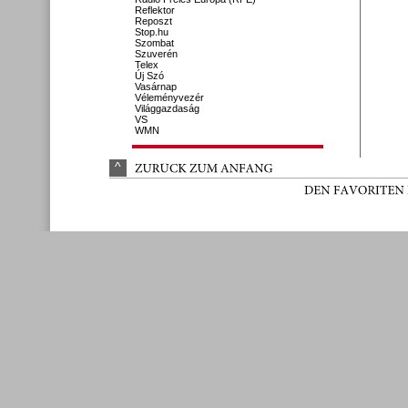
Reflektor
Reposzt
Stop.hu
Szombat
Szuverén
Telex
Új Szó
Vasárnap
Véleményvezér
Világgazdaság
VS
WMN
^
ZURÜ
CK 
ZUM 
ANFANG
DEN 
FAVORITEN 