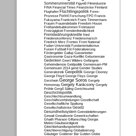
Sommeruniversität
Figyelő
Filmindustrie
FINA
Financial Times
Finanzkrise
Finnland
Flüchtlingspolitik
Flughafen
Forex-
Forint
Prozesse
Forschung
FPÖ
Francis
Fukuyama
Frankreich
Frans Timmermans
Frauen
Frauendebatte
Freedom House
Freihandelsabkommen
Freimaurer
Freizügigkeit
Fremdenfeindlichkeit
Fremdwährungskredite
fried
Friedenskonferenz
Friedensmarsch
Friedrich Merz
Frontex
Front National
Fudan-Universität
Fundamentalismus
Fusion
Fußball
Fót
Föderalisierung
Fördergelder
Gallup
Gastarbeiter
Gastronomie
Gaza-Konflikt
Geburtenrate
Gedenken
Geert Wilders
Gefängnis
Geheimdienste
Geldpolitik
Gemeinsam-PM
Gemeinsam 2014
gend
Gender Studies
Geopolitik
Generalstreik
George Clooney
George Floyd
George Floys
George
George Soros
Gershwin
Gergely
Gergely Karácsony
Homonnay
Gergely
Pröhle
Gergő Sáling
Gerichtsurteil
Geschichtspolitik
Geschlechtsumwandlung
Geschäftsverbindungen
Gesellschaft
Gesellschaftliche Spaltung
Gesetz
Gesellschaftskrise
Gesundheitssystem
Getreidelieferungen
Gewalt
Gewaltserie
Gewerkschaften
Ghaith Pharaon
Giftanschlag
Giorgia
Meloni
Glaubwürdigkeit
Gleichbehandlungsbehörde
Gleichberechtigung
Globalisierung
Gläubiger
Goldener Bär
Golden Globe