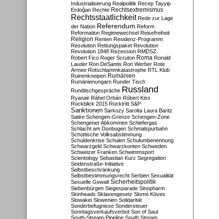
Industrialisierung
Realpolitik
Recep Tayyip
Rechtsextremismus
Erdoğan
Rechte
Rechtsstaatlichkeit
Rede zur Lage
Referendum
der Nation
Reform
Reformation
Regimewechsel
Reisefreiheit
Religion
Renten
Residenz-Programm
Resolution
Rettungspaket
Revolution
Revolution 1848
Rezession
RMDSZ
Roma
Robert Fico
Roger Scruton
Ronald
Lauder
Ron DeSantis
Ron Werber
Rote
Armee
Rotschlammkatastrophe
RTL Klub
Ruinenkneipen
Rumänien
Rumänienungarn
Runder Tisch
Russland
Rundtischgespräche
Ryanair
Ráhel Orbán
Róbert Kiss
Rückblick 2015
Rücktritt
S&P
Sanktionen
Sarkozy
Sarolta Laura Baritz
Satire
Schengen-Grenze
Schengen-Zone
Schengener Abkommen
Schiefergas
Schlacht am Donbogen
Schmalspurbahn
Schottische Volksabstimmung
Schuldenkrise
Schulen
Schulumbenennung
Schwarzgeld
Schwarzkonten
Schweden
Schweizer Franken
Schwimmsport
Scientology
Sebastian Kurz
Segregation
Seidenstraße-Initiative
Selbstbeschränkung
Selbstbestimmungsrecht
Serbien
Sexualität
Sicherheitspolitik
Sexuelle Gewalt
Siebenbürgen
Siegesparade
Sinopharm
Skinheads
Sklavengesetz
Slomó Köves
Slowakei
Slowenien
Solidarität
Sonderbefugnisse
Sondersteuer
Sonntagsverkaufsverbot
Son of Saul
South-Stream-Pipeline
South Stream