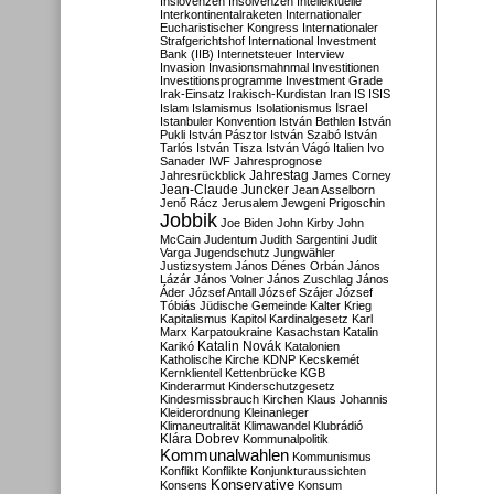
Inslovenzen
Insolvenzen
Intellektuelle
Interkontinentalraketen
Internationaler
Eucharistischer Kongress
Internationaler
Strafgerichtshof
International Investment
Bank (IIB)
Internetsteuer
Interview
Invasion
Invasionsmahnmal
Investitionen
Investitionsprogramme
Investment Grade
Irak-Einsatz
Irakisch-Kurdistan
Iran
IS
ISIS
Israel
Islam
Islamismus
Isolationismus
Istanbuler Konvention
István Bethlen
István
Pukli
István Pásztor
István Szabó
István
Tarlós
István Tisza
István Vágó
Italien
Ivo
Sanader
IWF
Jahresprognose
Jahrestag
Jahresrückblick
James Corney
Jean-Claude Juncker
Jean Asselborn
Jenő Rácz
Jerusalem
Jewgeni Prigoschin
Jobbik
Joe Biden
John Kirby
John
McCain
Judentum
Judith Sargentini
Judit
Varga
Jugendschutz
Jungwähler
Justizsystem
János Dénes Orbán
János
Lázár
János Volner
János Zuschlag
János
Áder
József Antall
József Szájer
József
Tóbiás
Jüdische Gemeinde
Kalter Krieg
Kapitalismus
Kapitol
Kardinalgesetz
Karl
Marx
Karpatoukraine
Kasachstan
Katalin
Katalin Novák
Karikó
Katalonien
Katholische Kirche
KDNP
Kecskemét
Kernklientel
Kettenbrücke
KGB
Kinderarmut
Kinderschutzgesetz
Kindesmissbrauch
Kirchen
Klaus Johannis
Kleiderordnung
Kleinanleger
Klimaneutralität
Klimawandel
Klubrádió
Klára Dobrev
Kommunalpolitik
Kommunalwahlen
Kommunismus
Konflikt
Konflikte
Konjunkturaussichten
Konservative
Konsens
Konsum