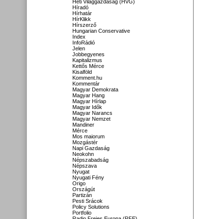
Heti Világgazdaság (HVG)
Híradó
Hírhatár
HírKlikk
Hírszerző
Hungarian Conservative
Index
InfoRádió
Jelen
Jobbegyenes
Kapitalizmus
Kettős Mérce
Kisalföld
Komment.hu
Kommentár
Magyar Demokrata
Magyar Hang
Magyar Hírlap
Magyar Idők
Magyar Narancs
Magyar Nemzet
Mandiner
Mérce
Mos maiorum
Mozgástér
Napi Gazdaság
Neokohn
Népszabadság
Népszava
Nyugat
Nyugati Fény
Origo
Országút
Partizán
Pesti Srácok
Policy Solutions
Portfolio
Radio Freies Europa (RFE)