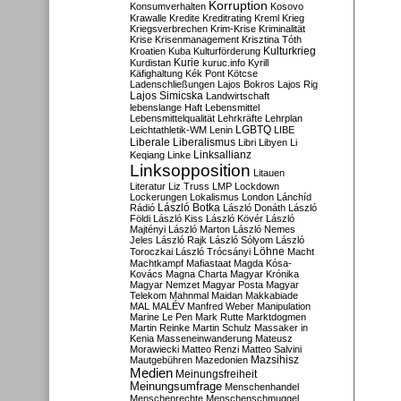
Korruption
Konsumverhalten
Kosovo
Krawalle
Kredite
Kreditrating
Kreml
Krieg
Kriegsverbrechen
Krim-Krise
Kriminalität
Krise
Krisenmanagement
Krisztina Tóth
Kulturkrieg
Kroatien
Kuba
Kulturförderung
Kurdistan
Kurie
kuruc.info
Kyrill
Käfighaltung
Kék Pont
Kötcse
Ladenschließungen
Lajos Bokros
Lajos Rig
Lajos Simicska
Landwirtschaft
lebenslange Haft
Lebensmittel
Lebensmittelqualität
Lehrkräfte
Lehrplan
LGBTQ
Leichtathletik-WM
Lenin
LIBE
Liberale
Liberalismus
Libri
Libyen
Li
Linksallianz
Keqiang
Linke
Linksopposition
Litauen
Literatur
Liz Truss
LMP
Lockdown
Lockerungen
Lokalismus
London
Lánchíd
Rádió
László Botka
László Donáth
László
Földi
László Kiss
László Kövér
László
Majtényi
László Marton
László Nemes
Jeles
László Rajk
László Sólyom
László
Löhne
Toroczkai
László Trócsányi
Macht
Machtkampf
Mafiastaat
Magda Kósa-
Kovács
Magna Charta
Magyar Krónika
Magyar Nemzet
Magyar Posta
Magyar
Telekom
Mahnmal
Maidan
Makkabiade
MAL
MALÉV
Manfred Weber
Manipulation
Marine Le Pen
Mark Rutte
Marktdogmen
Martin Reinke
Martin Schulz
Massaker in
Kenia
Masseneinwanderung
Mateusz
Morawiecki
Matteo Renzi
Matteo Salvini
Mautgebühren
Mazedonien
Mazsihisz
Medien
Meinungsfreiheit
Meinungsumfrage
Menschenhandel
Menschenrechte
Menschenschmuggel