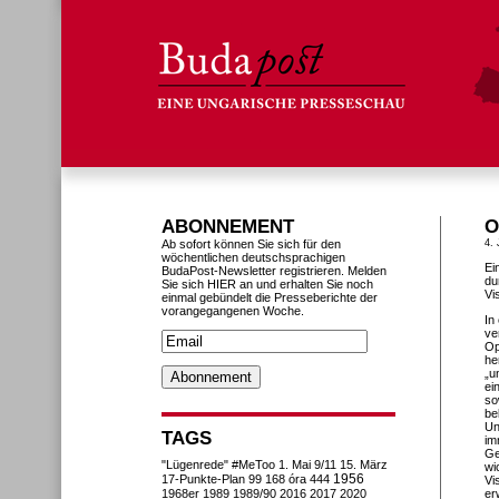
ABONNEMENT
O
Ab sofort können Sie sich für den
4. 
wöchentlichen deutschsprachigen
Ei
BudaPost-Newsletter registrieren. Melden
du
Sie sich HIER an und erhalten Sie noch
Vi
einmal gebündelt die Presseberichte der
vorangegangenen Woche.
In
ve
Op
he
„u
ei
so
be
Un
TAGS
im
Ge
"Lügenrede"
#MeToo
1. Mai
9/11
15. März
wi
1956
17-Punkte-Plan
99
168 óra
444
Vi
1968er
1989
1989/90
2016
2017
2020
er