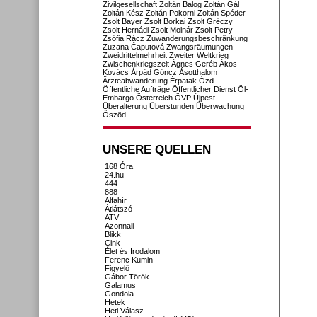
Zivilgesellschaft
Zoltán Balog
Zoltán Gál
Zoltán Kész
Zoltán Pokorni
Zoltán Spéder
Zsolt Bayer
Zsolt Borkai
Zsolt Gréczy
Zsolt Hernádi
Zsolt Molnár
Zsolt Petry
Zsófia Rácz
Zuwanderungsbeschränkung
Zuzana Čaputová
Zwangsräumungen
Zweidrittelmehrheit
Zweiter Weltkrieg
Zwischenkriegszeit
Ágnes Geréb
Ákos
Kovács
Árpád Göncz
Ásotthalom
Ärzteabwanderung
Érpatak
Ózd
Öffentliche Aufträge
Öffentlicher Dienst
Öl-
Embargo
Österreich
ÖVP
Újpest
Überalterung
Überstunden
Überwachung
Őszöd
UNSERE QUELLEN
168 Óra
24.hu
444
888
Alfahír
Átlátszó
ATV
Azonnali
Blikk
Cink
Élet és Irodalom
Ferenc Kumin
Figyelő
Gábor Török
Galamus
Gondola
Hetek
Heti Válasz