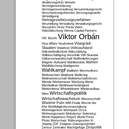
Verjährungsfrist
Verkehr
Vermögenserklärung
Vermögensverwaltung
Versammlungsrecht
Verschwörungstheorien
Versorgungstarife
Verteidigung
Vertragsverletzungsverfahren
Verurteilung
Verwaltung
Verwaltungsgericht
Veszprém
Victor Ponta
Video
Videofälschung
Vienna Capital Partners
Viktor Orbán
VIII. Bezirk
Visegrád-
Visa-Affäre
Visafreiheit
Staaten
Vodafone
Volksaufstand
Volksbefindlichkeit
Volkszählung
Vollbeschäftigung
Vorurteile
VW-Skandal
Völkerverwandtschaft
Waffenlieferungen
Wahlen
Wagner-Aufstand
Wahlbündnis
Wahlfälschung
Wahlgesetz
Wahlkampf
Wallfahrt
Wechselkurs
Weihnachten
Weltbank
Weltkrieg
Weltmeisterschaft
Weltwirtschaftsforum
Wende
Werbesteuer
Werbung
Werte
Westbalkan
Wettbewerbsfähigkeit
Wetterdienst
Whistleblower
Wiederaufbau
Wirtschaftspolitik
Wien
Wirtschaftswachstum
Wissenschaft
Wladimir Putin
WM-Finale
Woche der
Ehe
Wohltätigkeitsveranstaltung
Wohneigentum
Wohnpark Ócsa
Wohnungsmarkt
Wolodymyr Selenskyj
World Happiness Report
World Press
Photo
Wortschatz
Währungsunion
Xi
Jinping
ZDF
Zeitgeist
Zeitungssterben
Zensur
Zentrales Machtgefüge
Zinspolitik