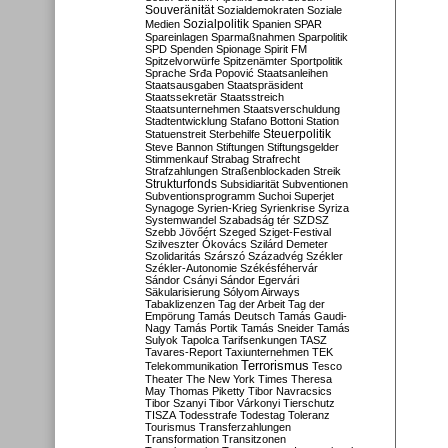
Souveränität
Sozialdemokraten
Soziale
Sozialpolitik
Medien
Spanien
SPAR
Spareinlagen
Sparmaßnahmen
Sparpolitik
SPD
Spenden
Spionage
Spirit FM
Spitzelvorwürfe
Spitzenämter
Sportpolitik
Sprache
Srđa Popović
Staatsanleihen
Staatsausgaben
Staatspräsident
Staatssekretär
Staatsstreich
Staatsunternehmen
Staatsverschuldung
Stadtentwicklung
Stafano Bottoni
Station
Steuerpolitik
Statuenstreit
Sterbehilfe
Steve Bannon
Stiftungen
Stiftungsgelder
Stimmenkauf
Strabag
Strafrecht
Strafzahlungen
Straßenblockaden
Streik
Strukturfonds
Subsidiarität
Subventionen
Subventionsprogramm
Suchoi Superjet
Synagoge
Syrien-Krieg
Syrienkrise
Syriza
Systemwandel
Szabadság tér
SZDSZ
Szebb Jövőért
Szeged
Sziget-Festival
Szilveszter Ókovács
Szilárd Demeter
Szolidaritás
Szárszó
Századvég
Székler
Székler-Autonomie
Székésféhervár
Sándor Csányi
Sándor Egervári
Säkularisierung
Sólyom Airways
Tabaklizenzen
Tag der Arbeit
Tag der
Empörung
Tamás Deutsch
Tamás Gaudi-
Nagy
Tamás Portik
Tamás Sneider
Tamás
Sulyok
Tapolca
Tarifsenkungen
TASZ
Tavares-Report
Taxiunternehmen
TEK
Terrorismus
Telekommunikation
Tesco
Theater
The New York Times
Theresa
May
Thomas Piketty
Tibor Navracsics
Tibor Szanyi
Tibor Várkonyi
Tierschutz
TISZA
Todesstrafe
Todestag
Toleranz
Tourismus
Transferzahlungen
Transformation
Transitzonen