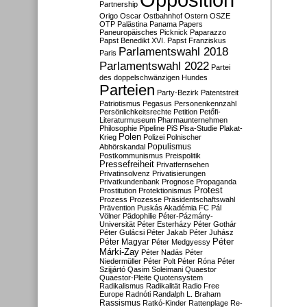
Partnership
Origo
Oscar
Ostbahnhof
Ostern
OSZE
OTP
Palästina
Panama Papers
Paneuropäisches Picknick
Paparazzo
Papst Benedikt XVI.
Papst Franziskus
Parlamentswahl 2018
Paris
Parlamentswahl 2022
Partei
des doppelschwänzigen Hundes
Parteien
Party-Bezirk
Patentstreit
Patriotismus
Pegasus
Personenkennzahl
Persönlichkeitsrechte
Petition
Petőfi-
Literaturmuseum
Pharmaunternehmen
Philosophie
Pipeline
PiS
Pisa-Studie
Plakat-
Polen
Krieg
Polizei
Polnischer
Populismus
Abhörskandal
Postkommunismus
Preispolitik
Pressefreiheit
Privatfernsehen
Privatinsolvenz
Privatisierungen
Privatkundenbank
Prognose
Propaganda
Protest
Prostitution
Protektionismus
Prozess
Prozesse
Präsidentschaftswahl
Prävention
Puskás Akadémia FC
Pál
Völner
Pädophilie
Péter-Pázmány-
Universität
Péter Esterházy
Péter Gothár
Péter Gulácsi
Péter Jakab
Péter Juhász
Péter
Péter Magyar
Péter Medgyessy
Márki-Zay
Péter Nadás
Péter
Niedermüller
Péter Polt
Péter Róna
Péter
Szijjártó
Qasim Soleimani
Quaestor
Quaestor-Pleite
Quotensystem
Radikalismus
Radikalität
Radio Free
Europe
Radnóti
Randalph L. Braham
Rassismus
Ratkó-Kinder
Rattenplage
Re-