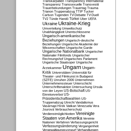
Transkarpatien
Transparency International
Transparenz
Transsexuelle
Transvestit
Trauerbekundungen
Trauertag
Trauma
Trianon
Truppenabzug
TTIP
Tucker
Carlson
Tugenden
TV-Debatte
TV-Duell
Türkei
TV2
Tünde Handó
Uber
UEFA
Ukraine-Krieg
Ukraine
Umverteilung
Umweltschutz
Unabhängigkeit
Unentschlossene
Ungarisch-amerikanische
Beziehungen
Ungarisch-deutsche
Beziehungen
Ungarische Akademie der
Wissenschaften
Ungarische Garde
Ungarische Nationalbank
Ungarischer
Nationaler Filmfonds
Ungarischer
Rechnungshof
Ungarisches Parlament
Ungarische Staatsoper
Ungarische
Ungarn
Ungarn-
Ärztekammer
Kritik
Universitäten
Universität für
Theater- und Filmkunst in Budapest
(SZFE)
Unruhen 2006
Unternehmen
Unternehmenssteuer
Unterschicht
Unterschriftenaktion
Untersuchung
Ursula
US-Botschaft
von der Leyen
US-
US-
Einreiseverbot
Präsidentschaftswahlen
US-
Truppenabzug
Utrecht
Vandalismus
Vasárnapi Hírek
Vatikan
Venezuela
Vera
Jourová
Verbraucherschutz
Vereinigte
Verdienstmöglichkeiten
Staaten von Amerika
Vereinte
Nationen
Verfahren
Verfassungsgericht
Verfassungsänderung
Vergangenheit
Vergewaltigungsvorwurf
Verhandlungen