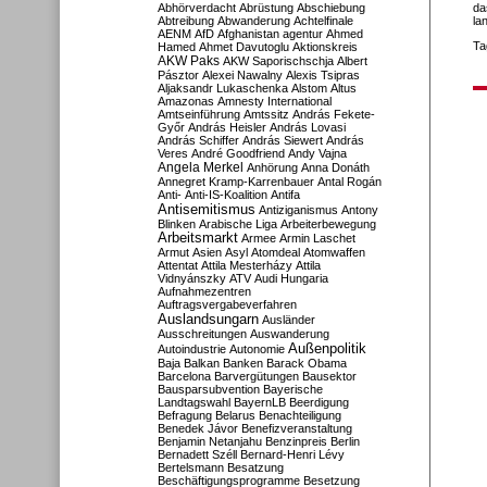
Abhörverdacht
Abrüstung
Abschiebung
da
Abtreibung
Abwanderung
Achtelfinale
la
AENM
AfD
Afghanistan
agentur
Ahmed
Ta
Hamed
Ahmet Davutoglu
Aktionskreis
AKW Paks
AKW Saporischschja
Albert
Pásztor
Alexei Nawalny
Alexis Tsipras
Aljaksandr Lukaschenka
Alstom
Altus
Amazonas
Amnesty International
Amtseinführung
Amtssitz
András Fekete-
Győr
András Heisler
András Lovasi
András Schiffer
András Siewert
András
Veres
André Goodfriend
Andy Vajna
Angela Merkel
Anhörung
Anna Donáth
Annegret Kramp-Karrenbauer
Antal Rogán
Anti-
Anti-IS-Koalition
Antifa
Antisemitismus
Antiziganismus
Antony
Blinken
Arabische Liga
Arbeiterbewegung
Arbeitsmarkt
Armee
Armin Laschet
Armut
Asien
Asyl
Atomdeal
Atomwaffen
Attentat
Attila Mesterházy
Attila
Vidnyánszky
ATV
Audi Hungaria
Aufnahmezentren
Auftragsvergabeverfahren
Auslandsungarn
Ausländer
Ausschreitungen
Auswanderung
Außenpolitik
Autoindustrie
Autonomie
Baja
Balkan
Banken
Barack Obama
Barcelona
Barvergütungen
Bausektor
Bausparsubvention
Bayerische
Landtagswahl
BayernLB
Beerdigung
Befragung
Belarus
Benachteiligung
Benedek Jávor
Benefizveranstaltung
Benjamin Netanjahu
Benzinpreis
Berlin
Bernadett Széll
Bernard-Henri Lévy
Bertelsmann
Besatzung
Beschäftigungsprogramme
Besetzung