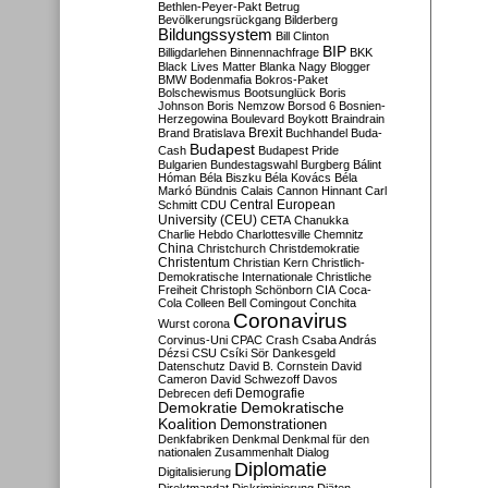
Bethlen-Peyer-Pakt
Betrug
Bevölkerungsrückgang
Bilderberg
Bildungssystem
Bill Clinton
BIP
Billigdarlehen
Binnennachfrage
BKK
Black Lives Matter
Blanka Nagy
Blogger
BMW
Bodenmafia
Bokros-Paket
Bolschewismus
Bootsunglück
Boris
Johnson
Boris Nemzow
Borsod 6
Bosnien-
Herzegowina
Boulevard
Boykott
Braindrain
Brexit
Brand
Bratislava
Buchhandel
Buda-
Budapest
Cash
Budapest Pride
Bulgarien
Bundestagswahl
Burgberg
Bálint
Hóman
Béla Biszku
Béla Kovács
Béla
Markó
Bündnis
Calais
Cannon Hinnant
Carl
Central European
Schmitt
CDU
University (CEU)
CETA
Chanukka
Charlie Hebdo
Charlottesville
Chemnitz
China
Christchurch
Christdemokratie
Christentum
Christian Kern
Christlich-
Demokratische Internationale
Christliche
Freiheit
Christoph Schönborn
CIA
Coca-
Cola
Colleen Bell
Comingout
Conchita
Coronavirus
Wurst
corona
Corvinus-Uni
CPAC
Crash
Csaba András
Dézsi
CSU
Csíki Sör
Dankesgeld
Datenschutz
David B. Cornstein
David
Cameron
David Schwezoff
Davos
Demografie
Debrecen
defi
Demokratie
Demokratische
Koalition
Demonstrationen
Denkfabriken
Denkmal
Denkmal für den
nationalen Zusammenhalt
Dialog
Diplomatie
Digitalisierung