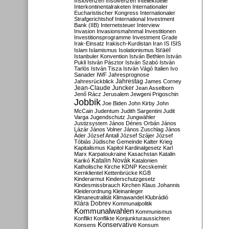
Inslovenzen
Insolvenzen
Intellektuelle
Interkontinentalraketen
Internationaler
Eucharistischer Kongress
Internationaler
Strafgerichtshof
International Investment
Bank (IIB)
Internetsteuer
Interview
Invasion
Invasionsmahnmal
Investitionen
Investitionsprogramme
Investment Grade
Irak-Einsatz
Irakisch-Kurdistan
Iran
IS
ISIS
Israel
Islam
Islamismus
Isolationismus
Istanbuler Konvention
István Bethlen
István
Pukli
István Pásztor
István Szabó
István
Tarlós
István Tisza
István Vágó
Italien
Ivo
Sanader
IWF
Jahresprognose
Jahrestag
Jahresrückblick
James Corney
Jean-Claude Juncker
Jean Asselborn
Jenő Rácz
Jerusalem
Jewgeni Prigoschin
Jobbik
Joe Biden
John Kirby
John
McCain
Judentum
Judith Sargentini
Judit
Varga
Jugendschutz
Jungwähler
Justizsystem
János Dénes Orbán
János
Lázár
János Volner
János Zuschlag
János
Áder
József Antall
József Szájer
József
Tóbiás
Jüdische Gemeinde
Kalter Krieg
Kapitalismus
Kapitol
Kardinalgesetz
Karl
Marx
Karpatoukraine
Kasachstan
Katalin
Katalin Novák
Karikó
Katalonien
Katholische Kirche
KDNP
Kecskemét
Kernklientel
Kettenbrücke
KGB
Kinderarmut
Kinderschutzgesetz
Kindesmissbrauch
Kirchen
Klaus Johannis
Kleiderordnung
Kleinanleger
Klimaneutralität
Klimawandel
Klubrádió
Klára Dobrev
Kommunalpolitik
Kommunalwahlen
Kommunismus
Konflikt
Konflikte
Konjunkturaussichten
Konservative
Konsens
Konsum