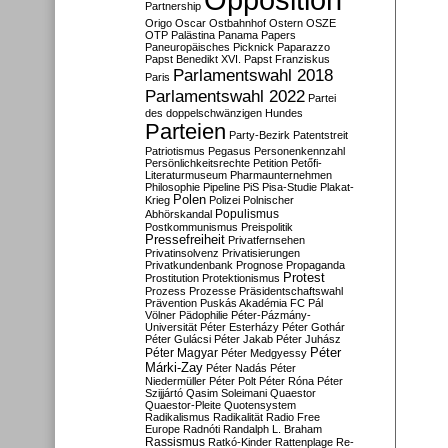
Partnership
Origo
Oscar
Ostbahnhof
Ostern
OSZE
OTP
Palästina
Panama Papers
Paneuropäisches Picknick
Paparazzo
Papst Benedikt XVI.
Papst Franziskus
Parlamentswahl 2018
Paris
Parlamentswahl 2022
Partei
des doppelschwänzigen Hundes
Parteien
Party-Bezirk
Patentstreit
Patriotismus
Pegasus
Personenkennzahl
Persönlichkeitsrechte
Petition
Petőfi-
Literaturmuseum
Pharmaunternehmen
Philosophie
Pipeline
PiS
Pisa-Studie
Plakat-
Polen
Krieg
Polizei
Polnischer
Populismus
Abhörskandal
Postkommunismus
Preispolitik
Pressefreiheit
Privatfernsehen
Privatinsolvenz
Privatisierungen
Privatkundenbank
Prognose
Propaganda
Protest
Prostitution
Protektionismus
Prozess
Prozesse
Präsidentschaftswahl
Prävention
Puskás Akadémia FC
Pál
Völner
Pädophilie
Péter-Pázmány-
Universität
Péter Esterházy
Péter Gothár
Péter Gulácsi
Péter Jakab
Péter Juhász
Péter
Péter Magyar
Péter Medgyessy
Márki-Zay
Péter Nadás
Péter
Niedermüller
Péter Polt
Péter Róna
Péter
Szijjártó
Qasim Soleimani
Quaestor
Quaestor-Pleite
Quotensystem
Radikalismus
Radikalität
Radio Free
Europe
Radnóti
Randalph L. Braham
Rassismus
Ratkó-Kinder
Rattenplage
Re-