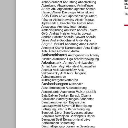
de
Abhörverdacht
Abrüstung
Abschiebung
üb
Abtreibung
Abwanderung
Achtelfinale
Sz
AENM
AfD
Afghanistan
agentur
Ahmed
Hamed
Ahmet Davutoglu
Aktionskreis
Ta
AKW Paks
AKW Saporischschja
Albert
Pásztor
Alexei Nawalny
Alexis Tsipras
Aljaksandr Lukaschenka
Alstom
Altus
Amazonas
Amnesty International
Amtseinführung
Amtssitz
András Fekete-
Győr
András Heisler
András Lovasi
András Schiffer
András Siewert
András
Veres
André Goodfriend
Andy Vajna
Angela Merkel
Anhörung
Anna Donáth
Annegret Kramp-Karrenbauer
Antal Rogán
Anti-
Anti-IS-Koalition
Antifa
Antisemitismus
Antiziganismus
Antony
Blinken
Arabische Liga
Arbeiterbewegung
Arbeitsmarkt
Armee
Armin Laschet
Armut
Asien
Asyl
Atomdeal
Atomwaffen
Attentat
Attila Mesterházy
Attila
Vidnyánszky
ATV
Audi Hungaria
Aufnahmezentren
Auftragsvergabeverfahren
Auslandsungarn
Ausländer
Ausschreitungen
Auswanderung
Außenpolitik
Autoindustrie
Autonomie
Baja
Balkan
Banken
Barack Obama
Barcelona
Barvergütungen
Bausektor
Bausparsubvention
Bayerische
Landtagswahl
BayernLB
Beerdigung
Befragung
Belarus
Benachteiligung
Benedek Jávor
Benefizveranstaltung
Benjamin Netanjahu
Benzinpreis
Berlin
Bernadett Széll
Bernard-Henri Lévy
Bertelsmann
Besatzung
Beschäftigungsprogramme
Besetzung