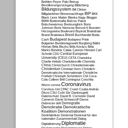
Bethlen-Peyer-Pakt
Betrug
Bevölkerungsrückgang
Bilderberg
Bildungssystem
Bill Clinton
BIP
Billigdarlehen
Binnennachfrage
BKK
Black Lives Matter
Blanka Nagy
Blogger
BMW
Bodenmafia
Bokros-Paket
Bolschewismus
Bootsunglück
Boris
Johnson
Boris Nemzow
Borsod 6
Bosnien-
Herzegowina
Boulevard
Boykott
Braindrain
Brexit
Brand
Bratislava
Buchhandel
Buda-
Budapest
Cash
Budapest Pride
Bulgarien
Bundestagswahl
Burgberg
Bálint
Hóman
Béla Biszku
Béla Kovács
Béla
Markó
Bündnis
Calais
Cannon Hinnant
Carl
Central European
Schmitt
CDU
University (CEU)
CETA
Chanukka
Charlie Hebdo
Charlottesville
Chemnitz
China
Christchurch
Christdemokratie
Christentum
Christian Kern
Christlich-
Demokratische Internationale
Christliche
Freiheit
Christoph Schönborn
CIA
Coca-
Cola
Colleen Bell
Comingout
Conchita
Coronavirus
Wurst
corona
Corvinus-Uni
CPAC
Crash
Csaba András
Dézsi
CSU
Csíki Sör
Dankesgeld
Datenschutz
David B. Cornstein
David
Cameron
David Schwezoff
Davos
Demografie
Debrecen
defi
Demokratie
Demokratische
Koalition
Demonstrationen
Denkfabriken
Denkmal
Denkmal für den
nationalen Zusammenhalt
Dialog
Diplomatie
Digitalisierung