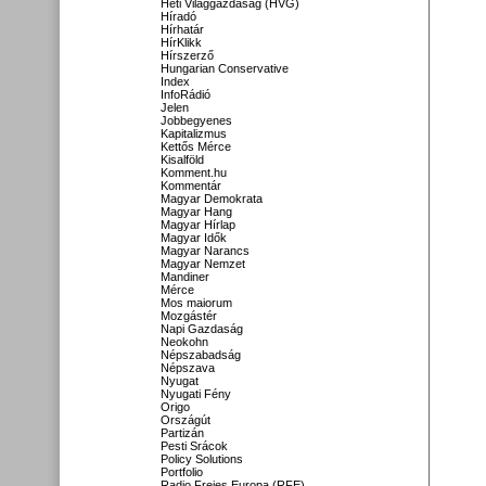
Heti Világgazdaság (HVG)
Híradó
Hírhatár
HírKlikk
Hírszerző
Hungarian Conservative
Index
InfoRádió
Jelen
Jobbegyenes
Kapitalizmus
Kettős Mérce
Kisalföld
Komment.hu
Kommentár
Magyar Demokrata
Magyar Hang
Magyar Hírlap
Magyar Idők
Magyar Narancs
Magyar Nemzet
Mandiner
Mérce
Mos maiorum
Mozgástér
Napi Gazdaság
Neokohn
Népszabadság
Népszava
Nyugat
Nyugati Fény
Origo
Országút
Partizán
Pesti Srácok
Policy Solutions
Portfolio
Radio Freies Europa (RFE)