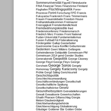
Sommeruniversität
Figyelő
Filmindustrie
FINA
Financial Times
Finanzkrise
Finnland
Flüchtlingspolitik
Flughafen
Forex-
Forint
Prozesse
Forschung
FPÖ
Francis
Fukuyama
Frankreich
Frans Timmermans
Frauen
Frauendebatte
Freedom House
Freihandelsabkommen
Freimaurer
Freizügigkeit
Fremdenfeindlichkeit
Fremdwährungskredite
fried
Friedenskonferenz
Friedensmarsch
Friedrich Merz
Frontex
Front National
Fudan-Universität
Fundamentalismus
Fusion
Fußball
Fót
Föderalisierung
Fördergelder
Gallup
Gastarbeiter
Gastronomie
Gaza-Konflikt
Geburtenrate
Gedenken
Geert Wilders
Gefängnis
Geheimdienste
Geldpolitik
Gemeinsam-PM
Gemeinsam 2014
gend
Gender Studies
Geopolitik
Generalstreik
George Clooney
George Floyd
George Floys
George
George Soros
Gershwin
Gergely
Gergely Karácsony
Homonnay
Gergely
Pröhle
Gergő Sáling
Gerichtsurteil
Geschichtspolitik
Geschlechtsumwandlung
Geschäftsverbindungen
Gesellschaft
Gesellschaftliche Spaltung
Gesetz
Gesellschaftskrise
Gesundheitssystem
Getreidelieferungen
Gewalt
Gewaltserie
Gewerkschaften
Ghaith Pharaon
Giftanschlag
Giorgia
Meloni
Glaubwürdigkeit
Gleichbehandlungsbehörde
Gleichberechtigung
Globalisierung
Gläubiger
Goldener Bär
Golden Globe