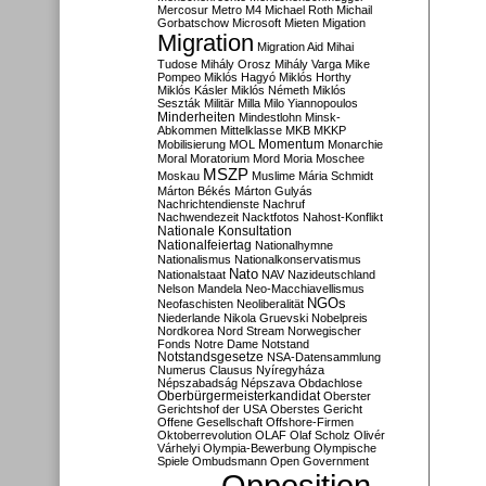
Mercosur
Metro M4
Michael Roth
Michail
Gorbatschow
Microsoft
Mieten
Migation
Migration
Migration Aid
Mihai
Tudose
Mihály Orosz
Mihály Varga
Mike
Pompeo
Miklós Hagyó
Miklós Horthy
Miklós Kásler
Miklós Németh
Miklós
Seszták
Militär
Milla
Milo Yiannopoulos
Minderheiten
Mindestlohn
Minsk-
Abkommen
Mittelklasse
MKB
MKKP
Momentum
Mobilisierung
MOL
Monarchie
Moral
Moratorium
Mord
Moria
Moschee
MSZP
Moskau
Muslime
Mária Schmidt
Márton Békés
Márton Gulyás
Nachrichtendienste
Nachruf
Nachwendezeit
Nacktfotos
Nahost-Konflikt
Nationale Konsultation
Nationalfeiertag
Nationalhymne
Nationalismus
Nationalkonservatismus
Nato
Nationalstaat
NAV
Nazideutschland
Nelson Mandela
Neo-Macchiavellismus
NGOs
Neofaschisten
Neoliberalität
Niederlande
Nikola Gruevski
Nobelpreis
Nordkorea
Nord Stream
Norwegischer
Fonds
Notre Dame
Notstand
Notstandsgesetze
NSA-Datensammlung
Numerus Clausus
Nyíregyháza
Népszabadság
Népszava
Obdachlose
Oberbürgermeisterkandidat
Oberster
Gerichtshof der USA
Oberstes Gericht
Offene Gesellschaft
Offshore-Firmen
Oktoberrevolution
OLAF
Olaf Scholz
Olivér
Várhelyi
Olympia-Bewerbung
Olympische
Spiele
Ombudsmann
Open Government
Opposition