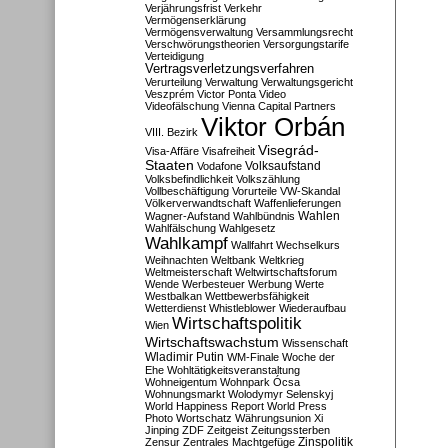
Verjährungsfrist
Verkehr
Vermögenserklärung
Vermögensverwaltung
Versammlungsrecht
Verschwörungstheorien
Versorgungstarife
Verteidigung
Vertragsverletzungsverfahren
Verurteilung
Verwaltung
Verwaltungsgericht
Veszprém
Victor Ponta
Video
Videofälschung
Vienna Capital Partners
Viktor Orbán
VIII. Bezirk
Visegrád-
Visa-Affäre
Visafreiheit
Staaten
Vodafone
Volksaufstand
Volksbefindlichkeit
Volkszählung
Vollbeschäftigung
Vorurteile
VW-Skandal
Völkerverwandtschaft
Waffenlieferungen
Wahlen
Wagner-Aufstand
Wahlbündnis
Wahlfälschung
Wahlgesetz
Wahlkampf
Wallfahrt
Wechselkurs
Weihnachten
Weltbank
Weltkrieg
Weltmeisterschaft
Weltwirtschaftsforum
Wende
Werbesteuer
Werbung
Werte
Westbalkan
Wettbewerbsfähigkeit
Wetterdienst
Whistleblower
Wiederaufbau
Wirtschaftspolitik
Wien
Wirtschaftswachstum
Wissenschaft
Wladimir Putin
WM-Finale
Woche der
Ehe
Wohltätigkeitsveranstaltung
Wohneigentum
Wohnpark Ócsa
Wohnungsmarkt
Wolodymyr Selenskyj
World Happiness Report
World Press
Photo
Wortschatz
Währungsunion
Xi
Jinping
ZDF
Zeitgeist
Zeitungssterben
Zensur
Zentrales Machtgefüge
Zinspolitik