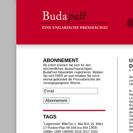
ABONNEMENT
U
Ab sofort können Sie sich für den
D
wöchentlichen deutschsprachigen
9.
BudaPost-Newsletter registrieren. Melden
Sie sich HIER an und erhalten Sie noch
Au
einmal gebündelt die Presseberichte der
ru
vorangegangenen Woche.
Uk
In
Kä
Lö
At
Ru
Al
de
TAGS
Da
od
Ro
"Lügenrede"
#MeToo
1. Mai
9/11
15. März
be
1956
17-Punkte-Plan
99
168 óra
444
Wi
1968er
1989
1989/90
2016
2017
2020