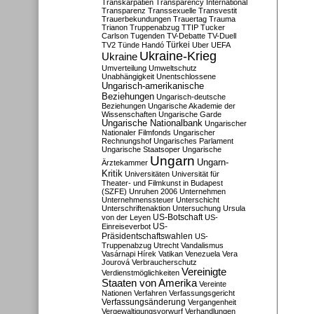
Transkarpatien
Transparency International
Transparenz
Transsexuelle
Transvestit
Trauerbekundungen
Trauertag
Trauma
Trianon
Truppenabzug
TTIP
Tucker
Carlson
Tugenden
TV-Debatte
TV-Duell
Türkei
TV2
Tünde Handó
Uber
UEFA
Ukraine-Krieg
Ukraine
Umverteilung
Umweltschutz
Unabhängigkeit
Unentschlossene
Ungarisch-amerikanische
Beziehungen
Ungarisch-deutsche
Beziehungen
Ungarische Akademie der
Wissenschaften
Ungarische Garde
Ungarische Nationalbank
Ungarischer
Nationaler Filmfonds
Ungarischer
Rechnungshof
Ungarisches Parlament
Ungarische Staatsoper
Ungarische
Ungarn
Ungarn-
Ärztekammer
Kritik
Universitäten
Universität für
Theater- und Filmkunst in Budapest
(SZFE)
Unruhen 2006
Unternehmen
Unternehmenssteuer
Unterschicht
Unterschriftenaktion
Untersuchung
Ursula
US-Botschaft
von der Leyen
US-
US-
Einreiseverbot
Präsidentschaftswahlen
US-
Truppenabzug
Utrecht
Vandalismus
Vasárnapi Hírek
Vatikan
Venezuela
Vera
Jourová
Verbraucherschutz
Vereinigte
Verdienstmöglichkeiten
Staaten von Amerika
Vereinte
Nationen
Verfahren
Verfassungsgericht
Verfassungsänderung
Vergangenheit
Vergewaltigungsvorwurf
Verhandlungen