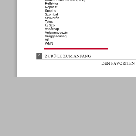
Reflektor
Reposzt
Stop.hu
Szombat
Szuverén
Telex
Új Szó
Vasárnap
Véleményvezér
Világgazdaság
VS
WMN
^
ZURÜ
CK 
ZUM 
ANFANG
DEN 
FAVORITEN 