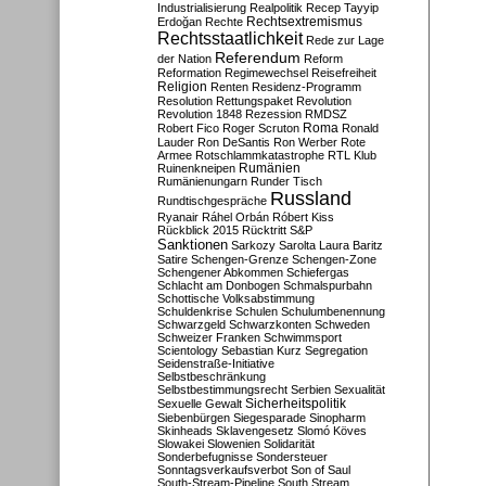
Industrialisierung
Realpolitik
Recep Tayyip
Rechtsextremismus
Erdoğan
Rechte
Rechtsstaatlichkeit
Rede zur Lage
Referendum
der Nation
Reform
Reformation
Regimewechsel
Reisefreiheit
Religion
Renten
Residenz-Programm
Resolution
Rettungspaket
Revolution
Revolution 1848
Rezession
RMDSZ
Roma
Robert Fico
Roger Scruton
Ronald
Lauder
Ron DeSantis
Ron Werber
Rote
Armee
Rotschlammkatastrophe
RTL Klub
Ruinenkneipen
Rumänien
Rumänienungarn
Runder Tisch
Russland
Rundtischgespräche
Ryanair
Ráhel Orbán
Róbert Kiss
Rückblick 2015
Rücktritt
S&P
Sanktionen
Sarkozy
Sarolta Laura Baritz
Satire
Schengen-Grenze
Schengen-Zone
Schengener Abkommen
Schiefergas
Schlacht am Donbogen
Schmalspurbahn
Schottische Volksabstimmung
Schuldenkrise
Schulen
Schulumbenennung
Schwarzgeld
Schwarzkonten
Schweden
Schweizer Franken
Schwimmsport
Scientology
Sebastian Kurz
Segregation
Seidenstraße-Initiative
Selbstbeschränkung
Selbstbestimmungsrecht
Serbien
Sexualität
Sicherheitspolitik
Sexuelle Gewalt
Siebenbürgen
Siegesparade
Sinopharm
Skinheads
Sklavengesetz
Slomó Köves
Slowakei
Slowenien
Solidarität
Sonderbefugnisse
Sondersteuer
Sonntagsverkaufsverbot
Son of Saul
South-Stream-Pipeline
South Stream