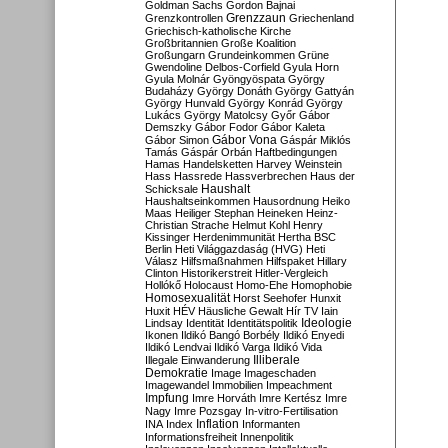
Goldman Sachs
Gordon Bajnai
Grenzzaun
Grenzkontrollen
Griechenland
Griechisch-katholische Kirche
Großbritannien
Große Koalition
Großungarn
Grundeinkommen
Grüne
Gwendoline Delbos-Corfield
Gyula Horn
Gyula Molnár
Gyöngyöspata
György
Budaházy
György Donáth
György Gattyán
György Hunvald
György Konrád
György
Lukács
György Matolcsy
Győr
Gábor
Demszky
Gábor Fodor
Gábor Kaleta
Gábor Vona
Gábor Simon
Gáspár Miklós
Tamás
Gáspár Orbán
Haftbedingungen
Hamas
Handelsketten
Harvey Weinstein
Hass
Hassrede
Hassverbrechen
Haus der
Haushalt
Schicksale
Haushaltseinkommen
Hausordnung
Heiko
Maas
Heiliger Stephan
Heineken
Heinz-
Christian Strache
Helmut Kohl
Henry
Kissinger
Herdenimmunität
Hertha BSC
Berlin
Heti Világgazdaság (HVG)
Heti
Válasz
Hilfsmaßnahmen
Hilfspaket
Hillary
Clinton
Historikerstreit
Hitler-Vergleich
Hollókő
Holocaust
Homo-Ehe
Homophobie
Homosexualität
Horst Seehofer
Hunxit
Huxit
HÉV
Häusliche Gewalt
Hír TV
Iain
Lindsay
Identität
Identitätspolitik
Ideologie
Ikonen
Ildikó Bangó Borbély
Ildikó Enyedi
Ildikó Lendvai
Ildikó Varga
Ildikó Vida
Illiberale
Illegale Einwanderung
Demokratie
Image
Imageschaden
Imagewandel
Immobilien
Impeachment
Impfung
Imre Horváth
Imre Kertész
Imre
Nagy
Imre Pozsgay
In-vitro-Fertilisation
Inflation
INA
Index
Informanten
Informationsfreiheit
Innenpolitik