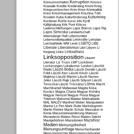
Korruption
Konsumverhalten
Kosovo
Krawalle
Kredite
Kreditrating
Kreml
Krieg
Kriegsverbrechen
Krim-Krise
Kriminalität
Krise
Krisenmanagement
Krisztina Tóth
Kulturkrieg
Kroatien
Kuba
Kulturförderung
Kurdistan
Kurie
kuruc.info
Kyrill
Käfighaltung
Kék Pont
Kötcse
Ladenschließungen
Lajos Bokros
Lajos Rig
Lajos Simicska
Landwirtschaft
lebenslange Haft
Lebensmittel
Lebensmittelqualität
Lehrkräfte
Lehrplan
LGBTQ
Leichtathletik-WM
Lenin
LIBE
Liberale
Liberalismus
Libri
Libyen
Li
Linksallianz
Keqiang
Linke
Linksopposition
Litauen
Literatur
Liz Truss
LMP
Lockdown
Lockerungen
Lokalismus
London
Lánchíd
Rádió
László Botka
László Donáth
László
Földi
László Kiss
László Kövér
László
Majtényi
László Marton
László Nemes
Jeles
László Rajk
László Sólyom
László
Löhne
Toroczkai
László Trócsányi
Macht
Machtkampf
Mafiastaat
Magda Kósa-
Kovács
Magna Charta
Magyar Krónika
Magyar Nemzet
Magyar Posta
Magyar
Telekom
Mahnmal
Maidan
Makkabiade
MAL
MALÉV
Manfred Weber
Manipulation
Marine Le Pen
Mark Rutte
Marktdogmen
Martin Reinke
Martin Schulz
Massaker in
Kenia
Masseneinwanderung
Mateusz
Morawiecki
Matteo Renzi
Matteo Salvini
Mautgebühren
Mazedonien
Mazsihisz
Medien
Meinungsfreiheit
Meinungsumfrage
Menschenhandel
Menschenrechte
Menschenschmuggel