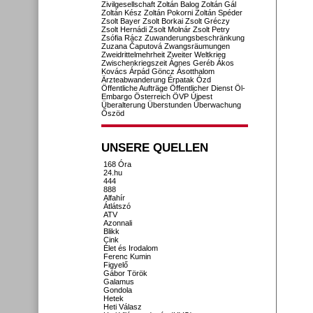
Zivilgesellschaft
Zoltán Balog
Zoltán Gál
Zoltán Kész
Zoltán Pokorni
Zoltán Spéder
Zsolt Bayer
Zsolt Borkai
Zsolt Gréczy
Zsolt Hernádi
Zsolt Molnár
Zsolt Petry
Zsófia Rácz
Zuwanderungsbeschränkung
Zuzana Čaputová
Zwangsräumungen
Zweidrittelmehrheit
Zweiter Weltkrieg
Zwischenkriegszeit
Ágnes Geréb
Ákos
Kovács
Árpád Göncz
Ásotthalom
Ärzteabwanderung
Érpatak
Ózd
Öffentliche Aufträge
Öffentlicher Dienst
Öl-
Embargo
Österreich
ÖVP
Újpest
Überalterung
Überstunden
Überwachung
Őszöd
UNSERE QUELLEN
168 Óra
24.hu
444
888
Alfahír
Átlátszó
ATV
Azonnali
Blikk
Cink
Élet és Irodalom
Ferenc Kumin
Figyelő
Gábor Török
Galamus
Gondola
Hetek
Heti Válasz