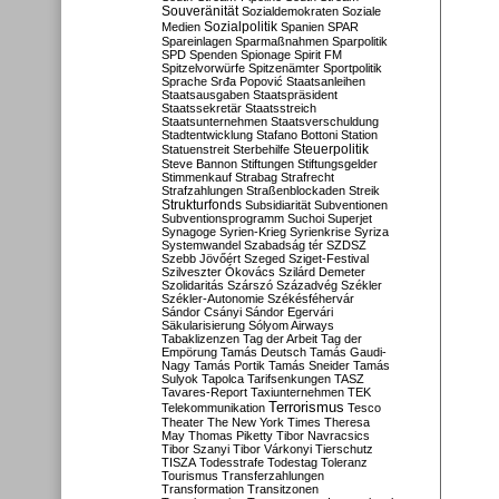
Souveränität
Sozialdemokraten
Soziale
Sozialpolitik
Medien
Spanien
SPAR
Spareinlagen
Sparmaßnahmen
Sparpolitik
SPD
Spenden
Spionage
Spirit FM
Spitzelvorwürfe
Spitzenämter
Sportpolitik
Sprache
Srđa Popović
Staatsanleihen
Staatsausgaben
Staatspräsident
Staatssekretär
Staatsstreich
Staatsunternehmen
Staatsverschuldung
Stadtentwicklung
Stafano Bottoni
Station
Steuerpolitik
Statuenstreit
Sterbehilfe
Steve Bannon
Stiftungen
Stiftungsgelder
Stimmenkauf
Strabag
Strafrecht
Strafzahlungen
Straßenblockaden
Streik
Strukturfonds
Subsidiarität
Subventionen
Subventionsprogramm
Suchoi Superjet
Synagoge
Syrien-Krieg
Syrienkrise
Syriza
Systemwandel
Szabadság tér
SZDSZ
Szebb Jövőért
Szeged
Sziget-Festival
Szilveszter Ókovács
Szilárd Demeter
Szolidaritás
Szárszó
Századvég
Székler
Székler-Autonomie
Székésféhervár
Sándor Csányi
Sándor Egervári
Säkularisierung
Sólyom Airways
Tabaklizenzen
Tag der Arbeit
Tag der
Empörung
Tamás Deutsch
Tamás Gaudi-
Nagy
Tamás Portik
Tamás Sneider
Tamás
Sulyok
Tapolca
Tarifsenkungen
TASZ
Tavares-Report
Taxiunternehmen
TEK
Terrorismus
Telekommunikation
Tesco
Theater
The New York Times
Theresa
May
Thomas Piketty
Tibor Navracsics
Tibor Szanyi
Tibor Várkonyi
Tierschutz
TISZA
Todesstrafe
Todestag
Toleranz
Tourismus
Transferzahlungen
Transformation
Transitzonen