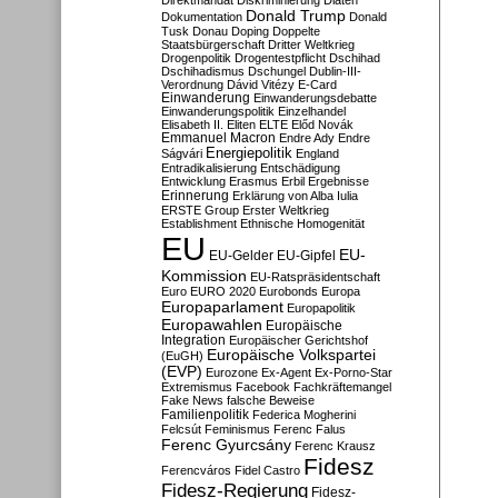
Direktmandat
Diskriminierung
Diäten
Donald Trump
Dokumentation
Donald
Tusk
Donau
Doping
Doppelte
Staatsbürgerschaft
Dritter Weltkrieg
Drogenpolitik
Drogentestpflicht
Dschihad
Dschihadismus
Dschungel
Dublin-III-
Verordnung
Dávid Vitézy
E-Card
Einwanderung
Einwanderungsdebatte
Einwanderungspolitik
Einzelhandel
Elisabeth II.
Eliten
ELTE
Előd Novák
Emmanuel Macron
Endre Ady
Endre
Energiepolitik
Ságvári
England
Entradikalisierung
Entschädigung
Entwicklung
Erasmus
Erbil
Ergebnisse
Erinnerung
Erklärung von Alba Iulia
ERSTE Group
Erster Weltkrieg
Establishment
Ethnische Homogenität
EU
EU-
EU-Gelder
EU-Gipfel
Kommission
EU-Ratspräsidentschaft
Euro
EURO 2020
Eurobonds
Europa
Europaparlament
Europapolitik
Europawahlen
Europäische
Integration
Europäischer Gerichtshof
Europäische Volkspartei
(EuGH)
(EVP)
Eurozone
Ex-Agent
Ex-Porno-Star
Extremismus
Facebook
Fachkräftemangel
Fake News
falsche Beweise
Familienpolitik
Federica Mogherini
Felcsút
Feminismus
Ferenc Falus
Ferenc Gyurcsány
Ferenc Krausz
Fidesz
Ferencváros
Fidel Castro
Fidesz-Regierung
Fidesz-