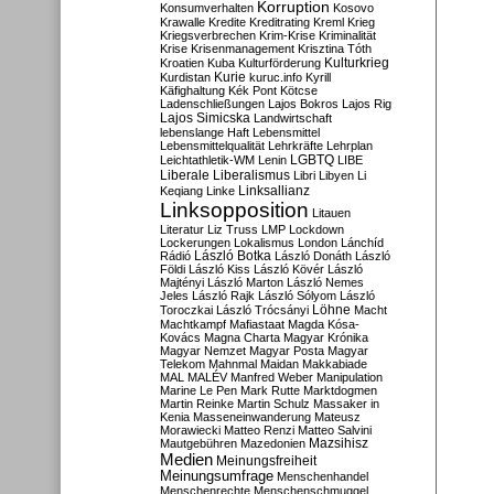
Korruption
Konsumverhalten
Kosovo
Krawalle
Kredite
Kreditrating
Kreml
Krieg
Kriegsverbrechen
Krim-Krise
Kriminalität
Krise
Krisenmanagement
Krisztina Tóth
Kulturkrieg
Kroatien
Kuba
Kulturförderung
Kurdistan
Kurie
kuruc.info
Kyrill
Käfighaltung
Kék Pont
Kötcse
Ladenschließungen
Lajos Bokros
Lajos Rig
Lajos Simicska
Landwirtschaft
lebenslange Haft
Lebensmittel
Lebensmittelqualität
Lehrkräfte
Lehrplan
LGBTQ
Leichtathletik-WM
Lenin
LIBE
Liberale
Liberalismus
Libri
Libyen
Li
Linksallianz
Keqiang
Linke
Linksopposition
Litauen
Literatur
Liz Truss
LMP
Lockdown
Lockerungen
Lokalismus
London
Lánchíd
Rádió
László Botka
László Donáth
László
Földi
László Kiss
László Kövér
László
Majtényi
László Marton
László Nemes
Jeles
László Rajk
László Sólyom
László
Löhne
Toroczkai
László Trócsányi
Macht
Machtkampf
Mafiastaat
Magda Kósa-
Kovács
Magna Charta
Magyar Krónika
Magyar Nemzet
Magyar Posta
Magyar
Telekom
Mahnmal
Maidan
Makkabiade
MAL
MALÉV
Manfred Weber
Manipulation
Marine Le Pen
Mark Rutte
Marktdogmen
Martin Reinke
Martin Schulz
Massaker in
Kenia
Masseneinwanderung
Mateusz
Morawiecki
Matteo Renzi
Matteo Salvini
Mautgebühren
Mazedonien
Mazsihisz
Medien
Meinungsfreiheit
Meinungsumfrage
Menschenhandel
Menschenrechte
Menschenschmuggel