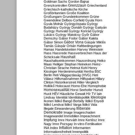
Goldman Sachs
Gordon Bajnai
Grenzzaun
Grenzkontrollen
Griechenland
Griechisch-katholische Kirche
Großbritannien
Große Koalition
Großungarn
Grundeinkommen
Grüne
Gwendoline Delbos-Corfield
Gyula Horn
Gyula Molnár
Gyöngyöspata
György
Budaházy
György Donáth
György Gattyán
György Hunvald
György Konrád
György
Lukács
György Matolcsy
Győr
Gábor
Demszky
Gábor Fodor
Gábor Kaleta
Gábor Vona
Gábor Simon
Gáspár Miklós
Tamás
Gáspár Orbán
Haftbedingungen
Hamas
Handelsketten
Harvey Weinstein
Hass
Hassrede
Hassverbrechen
Haus der
Haushalt
Schicksale
Haushaltseinkommen
Hausordnung
Heiko
Maas
Heiliger Stephan
Heineken
Heinz-
Christian Strache
Helmut Kohl
Henry
Kissinger
Herdenimmunität
Hertha BSC
Berlin
Heti Világgazdaság (HVG)
Heti
Válasz
Hilfsmaßnahmen
Hilfspaket
Hillary
Clinton
Historikerstreit
Hitler-Vergleich
Hollókő
Holocaust
Homo-Ehe
Homophobie
Homosexualität
Horst Seehofer
Hunxit
Huxit
HÉV
Häusliche Gewalt
Hír TV
Iain
Lindsay
Identität
Identitätspolitik
Ideologie
Ikonen
Ildikó Bangó Borbély
Ildikó Enyedi
Ildikó Lendvai
Ildikó Varga
Ildikó Vida
Illiberale
Illegale Einwanderung
Demokratie
Image
Imageschaden
Imagewandel
Immobilien
Impeachment
Impfung
Imre Horváth
Imre Kertész
Imre
Nagy
Imre Pozsgay
In-vitro-Fertilisation
Inflation
INA
Index
Informanten
Informationsfreiheit
Innenpolitik