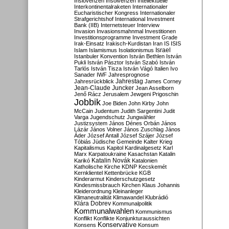
Inslovenzen
Insolvenzen
Intellektuelle
Interkontinentalraketen
Internationaler
Eucharistischer Kongress
Internationaler
Strafgerichtshof
International Investment
Bank (IIB)
Internetsteuer
Interview
Invasion
Invasionsmahnmal
Investitionen
Investitionsprogramme
Investment Grade
Irak-Einsatz
Irakisch-Kurdistan
Iran
IS
ISIS
Israel
Islam
Islamismus
Isolationismus
Istanbuler Konvention
István Bethlen
István
Pukli
István Pásztor
István Szabó
István
Tarlós
István Tisza
István Vágó
Italien
Ivo
Sanader
IWF
Jahresprognose
Jahrestag
Jahresrückblick
James Corney
Jean-Claude Juncker
Jean Asselborn
Jenő Rácz
Jerusalem
Jewgeni Prigoschin
Jobbik
Joe Biden
John Kirby
John
McCain
Judentum
Judith Sargentini
Judit
Varga
Jugendschutz
Jungwähler
Justizsystem
János Dénes Orbán
János
Lázár
János Volner
János Zuschlag
János
Áder
József Antall
József Szájer
József
Tóbiás
Jüdische Gemeinde
Kalter Krieg
Kapitalismus
Kapitol
Kardinalgesetz
Karl
Marx
Karpatoukraine
Kasachstan
Katalin
Katalin Novák
Karikó
Katalonien
Katholische Kirche
KDNP
Kecskemét
Kernklientel
Kettenbrücke
KGB
Kinderarmut
Kinderschutzgesetz
Kindesmissbrauch
Kirchen
Klaus Johannis
Kleiderordnung
Kleinanleger
Klimaneutralität
Klimawandel
Klubrádió
Klára Dobrev
Kommunalpolitik
Kommunalwahlen
Kommunismus
Konflikt
Konflikte
Konjunkturaussichten
Konservative
Konsens
Konsum