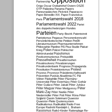
Partnership
Origo
Oscar
Ostbahnhof
Ostern
OSZE
OTP
Palästina
Panama Papers
Paneuropäisches Picknick
Paparazzo
Papst Benedikt XVI.
Papst Franziskus
Parlamentswahl 2018
Paris
Parlamentswahl 2022
Partei
des doppelschwänzigen Hundes
Parteien
Party-Bezirk
Patentstreit
Patriotismus
Pegasus
Personenkennzahl
Persönlichkeitsrechte
Petition
Petőfi-
Literaturmuseum
Pharmaunternehmen
Philosophie
Pipeline
PiS
Pisa-Studie
Plakat-
Polen
Krieg
Polizei
Polnischer
Populismus
Abhörskandal
Postkommunismus
Preispolitik
Pressefreiheit
Privatfernsehen
Privatinsolvenz
Privatisierungen
Privatkundenbank
Prognose
Propaganda
Protest
Prostitution
Protektionismus
Prozess
Prozesse
Präsidentschaftswahl
Prävention
Puskás Akadémia FC
Pál
Völner
Pädophilie
Péter-Pázmány-
Universität
Péter Esterházy
Péter Gothár
Péter Gulácsi
Péter Jakab
Péter Juhász
Péter
Péter Magyar
Péter Medgyessy
Márki-Zay
Péter Nadás
Péter
Niedermüller
Péter Polt
Péter Róna
Péter
Szijjártó
Qasim Soleimani
Quaestor
Quaestor-Pleite
Quotensystem
Radikalismus
Radikalität
Radio Free
Europe
Radnóti
Randalph L. Braham
Rassismus
Ratkó-Kinder
Rattenplage
Re-