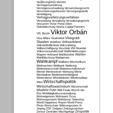
Verjährungsfrist
Verkehr
Vermögenserklärung
Vermögensverwaltung
Versammlungsrecht
Verschwörungstheorien
Versorgungstarife
Verteidigung
Vertragsverletzungsverfahren
Verurteilung
Verwaltung
Verwaltungsgericht
Veszprém
Victor Ponta
Video
Videofälschung
Vienna Capital Partners
Viktor Orbán
VIII. Bezirk
Visegrád-
Visa-Affäre
Visafreiheit
Staaten
Vodafone
Volksaufstand
Volksbefindlichkeit
Volkszählung
Vollbeschäftigung
Vorurteile
VW-Skandal
Völkerverwandtschaft
Waffenlieferungen
Wahlen
Wagner-Aufstand
Wahlbündnis
Wahlfälschung
Wahlgesetz
Wahlkampf
Wallfahrt
Wechselkurs
Weihnachten
Weltbank
Weltkrieg
Weltmeisterschaft
Weltwirtschaftsforum
Wende
Werbesteuer
Werbung
Werte
Westbalkan
Wettbewerbsfähigkeit
Wetterdienst
Whistleblower
Wiederaufbau
Wirtschaftspolitik
Wien
Wirtschaftswachstum
Wissenschaft
Wladimir Putin
WM-Finale
Woche der
Ehe
Wohltätigkeitsveranstaltung
Wohneigentum
Wohnpark Ócsa
Wohnungsmarkt
Wolodymyr Selenskyj
World Happiness Report
World Press
Photo
Wortschatz
Währungsunion
Xi
Jinping
ZDF
Zeitgeist
Zeitungssterben
Zensur
Zentrales Machtgefüge
Zinspolitik