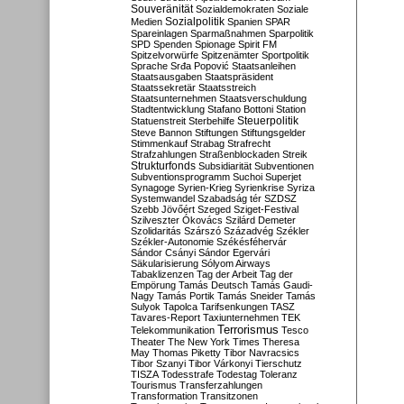
Souveränität
Sozialdemokraten
Soziale
Sozialpolitik
Medien
Spanien
SPAR
Spareinlagen
Sparmaßnahmen
Sparpolitik
SPD
Spenden
Spionage
Spirit FM
Spitzelvorwürfe
Spitzenämter
Sportpolitik
Sprache
Srđa Popović
Staatsanleihen
Staatsausgaben
Staatspräsident
Staatssekretär
Staatsstreich
Staatsunternehmen
Staatsverschuldung
Stadtentwicklung
Stafano Bottoni
Station
Steuerpolitik
Statuenstreit
Sterbehilfe
Steve Bannon
Stiftungen
Stiftungsgelder
Stimmenkauf
Strabag
Strafrecht
Strafzahlungen
Straßenblockaden
Streik
Strukturfonds
Subsidiarität
Subventionen
Subventionsprogramm
Suchoi Superjet
Synagoge
Syrien-Krieg
Syrienkrise
Syriza
Systemwandel
Szabadság tér
SZDSZ
Szebb Jövőért
Szeged
Sziget-Festival
Szilveszter Ókovács
Szilárd Demeter
Szolidaritás
Szárszó
Századvég
Székler
Székler-Autonomie
Székésféhervár
Sándor Csányi
Sándor Egervári
Säkularisierung
Sólyom Airways
Tabaklizenzen
Tag der Arbeit
Tag der
Empörung
Tamás Deutsch
Tamás Gaudi-
Nagy
Tamás Portik
Tamás Sneider
Tamás
Sulyok
Tapolca
Tarifsenkungen
TASZ
Tavares-Report
Taxiunternehmen
TEK
Terrorismus
Telekommunikation
Tesco
Theater
The New York Times
Theresa
May
Thomas Piketty
Tibor Navracsics
Tibor Szanyi
Tibor Várkonyi
Tierschutz
TISZA
Todesstrafe
Todestag
Toleranz
Tourismus
Transferzahlungen
Transformation
Transitzonen