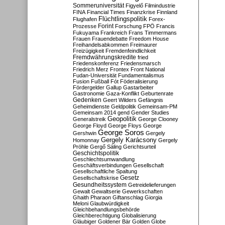
Sommeruniversität
Figyelő
Filmindustrie
FINA
Financial Times
Finanzkrise
Finnland
Flüchtlingspolitik
Flughafen
Forex-
Forint
Prozesse
Forschung
FPÖ
Francis
Fukuyama
Frankreich
Frans Timmermans
Frauen
Frauendebatte
Freedom House
Freihandelsabkommen
Freimaurer
Freizügigkeit
Fremdenfeindlichkeit
Fremdwährungskredite
fried
Friedenskonferenz
Friedensmarsch
Friedrich Merz
Frontex
Front National
Fudan-Universität
Fundamentalismus
Fusion
Fußball
Fót
Föderalisierung
Fördergelder
Gallup
Gastarbeiter
Gastronomie
Gaza-Konflikt
Geburtenrate
Gedenken
Geert Wilders
Gefängnis
Geheimdienste
Geldpolitik
Gemeinsam-PM
Gemeinsam 2014
gend
Gender Studies
Geopolitik
Generalstreik
George Clooney
George Floyd
George Floys
George
George Soros
Gershwin
Gergely
Gergely Karácsony
Homonnay
Gergely
Pröhle
Gergő Sáling
Gerichtsurteil
Geschichtspolitik
Geschlechtsumwandlung
Geschäftsverbindungen
Gesellschaft
Gesellschaftliche Spaltung
Gesetz
Gesellschaftskrise
Gesundheitssystem
Getreidelieferungen
Gewalt
Gewaltserie
Gewerkschaften
Ghaith Pharaon
Giftanschlag
Giorgia
Meloni
Glaubwürdigkeit
Gleichbehandlungsbehörde
Gleichberechtigung
Globalisierung
Gläubiger
Goldener Bär
Golden Globe