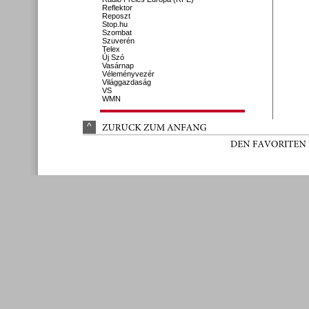
Reflektor
Reposzt
Stop.hu
Szombat
Szuverén
Telex
Új Szó
Vasárnap
Véleményvezér
Világgazdaság
VS
WMN
^
ZURÜ
CK 
ZUM 
ANFANG
DEN 
FAVORITEN 