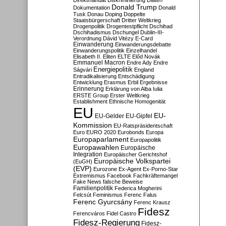
Direktmandat
Diskriminierung
Diäten
Donald Trump
Dokumentation
Donald
Tusk
Donau
Doping
Doppelte
Staatsbürgerschaft
Dritter Weltkrieg
Drogenpolitik
Drogentestpflicht
Dschihad
Dschihadismus
Dschungel
Dublin-III-
Verordnung
Dávid Vitézy
E-Card
Einwanderung
Einwanderungsdebatte
Einwanderungspolitik
Einzelhandel
Elisabeth II.
Eliten
ELTE
Előd Novák
Emmanuel Macron
Endre Ady
Endre
Energiepolitik
Ságvári
England
Entradikalisierung
Entschädigung
Entwicklung
Erasmus
Erbil
Ergebnisse
Erinnerung
Erklärung von Alba Iulia
ERSTE Group
Erster Weltkrieg
Establishment
Ethnische Homogenität
EU
EU-
EU-Gelder
EU-Gipfel
Kommission
EU-Ratspräsidentschaft
Euro
EURO 2020
Eurobonds
Europa
Europaparlament
Europapolitik
Europawahlen
Europäische
Integration
Europäischer Gerichtshof
Europäische Volkspartei
(EuGH)
(EVP)
Eurozone
Ex-Agent
Ex-Porno-Star
Extremismus
Facebook
Fachkräftemangel
Fake News
falsche Beweise
Familienpolitik
Federica Mogherini
Felcsút
Feminismus
Ferenc Falus
Ferenc Gyurcsány
Ferenc Krausz
Fidesz
Ferencváros
Fidel Castro
Fidesz-Regierung
Fidesz-