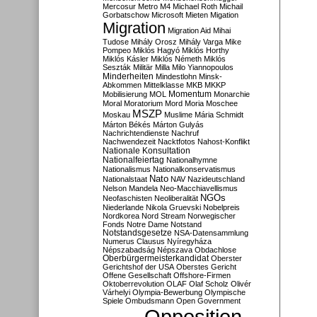
Mercosur
Metro M4
Michael Roth
Michail
Gorbatschow
Microsoft
Mieten
Migation
Migration
Migration Aid
Mihai
Tudose
Mihály Orosz
Mihály Varga
Mike
Pompeo
Miklós Hagyó
Miklós Horthy
Miklós Kásler
Miklós Németh
Miklós
Seszták
Militär
Milla
Milo Yiannopoulos
Minderheiten
Mindestlohn
Minsk-
Abkommen
Mittelklasse
MKB
MKKP
Momentum
Mobilisierung
MOL
Monarchie
Moral
Moratorium
Mord
Moria
Moschee
MSZP
Moskau
Muslime
Mária Schmidt
Márton Békés
Márton Gulyás
Nachrichtendienste
Nachruf
Nachwendezeit
Nacktfotos
Nahost-Konflikt
Nationale Konsultation
Nationalfeiertag
Nationalhymne
Nationalismus
Nationalkonservatismus
Nato
Nationalstaat
NAV
Nazideutschland
Nelson Mandela
Neo-Macchiavellismus
NGOs
Neofaschisten
Neoliberalität
Niederlande
Nikola Gruevski
Nobelpreis
Nordkorea
Nord Stream
Norwegischer
Fonds
Notre Dame
Notstand
Notstandsgesetze
NSA-Datensammlung
Numerus Clausus
Nyíregyháza
Népszabadság
Népszava
Obdachlose
Oberbürgermeisterkandidat
Oberster
Gerichtshof der USA
Oberstes Gericht
Offene Gesellschaft
Offshore-Firmen
Oktoberrevolution
OLAF
Olaf Scholz
Olivér
Várhelyi
Olympia-Bewerbung
Olympische
Spiele
Ombudsmann
Open Government
Opposition