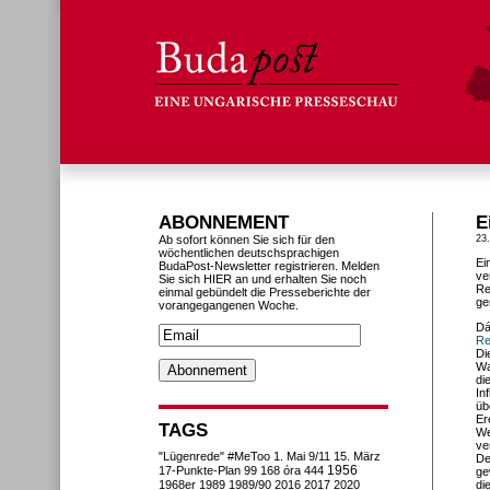
ABONNEMENT
E
Ab sofort können Sie sich für den
23
wöchentlichen deutschsprachigen
Ei
BudaPost-Newsletter registrieren. Melden
ve
Sie sich HIER an und erhalten Sie noch
Re
einmal gebündelt die Presseberichte der
ge
vorangegangenen Woche.
Dá
Re
Di
Wa
di
In
üb
Er
TAGS
We
ve
"Lügenrede"
#MeToo
1. Mai
9/11
15. März
De
1956
17-Punkte-Plan
99
168 óra
444
ge
1968er
1989
1989/90
2016
2017
2020
di