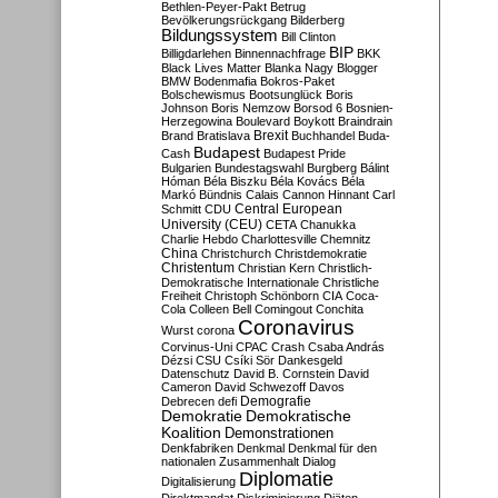
Bethlen-Peyer-Pakt
Betrug
Bevölkerungsrückgang
Bilderberg
Bildungssystem
Bill Clinton
BIP
Billigdarlehen
Binnennachfrage
BKK
Black Lives Matter
Blanka Nagy
Blogger
BMW
Bodenmafia
Bokros-Paket
Bolschewismus
Bootsunglück
Boris
Johnson
Boris Nemzow
Borsod 6
Bosnien-
Herzegowina
Boulevard
Boykott
Braindrain
Brexit
Brand
Bratislava
Buchhandel
Buda-
Budapest
Cash
Budapest Pride
Bulgarien
Bundestagswahl
Burgberg
Bálint
Hóman
Béla Biszku
Béla Kovács
Béla
Markó
Bündnis
Calais
Cannon Hinnant
Carl
Central European
Schmitt
CDU
University (CEU)
CETA
Chanukka
Charlie Hebdo
Charlottesville
Chemnitz
China
Christchurch
Christdemokratie
Christentum
Christian Kern
Christlich-
Demokratische Internationale
Christliche
Freiheit
Christoph Schönborn
CIA
Coca-
Cola
Colleen Bell
Comingout
Conchita
Coronavirus
Wurst
corona
Corvinus-Uni
CPAC
Crash
Csaba András
Dézsi
CSU
Csíki Sör
Dankesgeld
Datenschutz
David B. Cornstein
David
Cameron
David Schwezoff
Davos
Demografie
Debrecen
defi
Demokratie
Demokratische
Koalition
Demonstrationen
Denkfabriken
Denkmal
Denkmal für den
nationalen Zusammenhalt
Dialog
Diplomatie
Digitalisierung