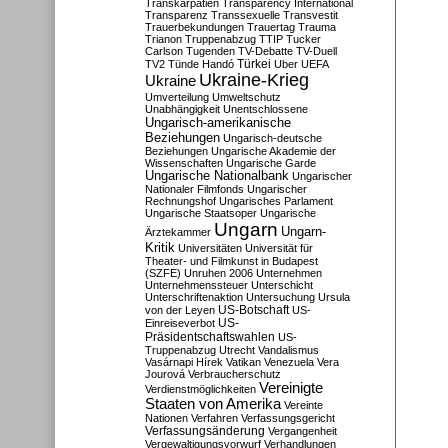
Transkarpatien
Transparency International
Transparenz
Transsexuelle
Transvestit
Trauerbekundungen
Trauertag
Trauma
Trianon
Truppenabzug
TTIP
Tucker
Carlson
Tugenden
TV-Debatte
TV-Duell
Türkei
TV2
Tünde Handó
Uber
UEFA
Ukraine-Krieg
Ukraine
Umverteilung
Umweltschutz
Unabhängigkeit
Unentschlossene
Ungarisch-amerikanische
Beziehungen
Ungarisch-deutsche
Beziehungen
Ungarische Akademie der
Wissenschaften
Ungarische Garde
Ungarische Nationalbank
Ungarischer
Nationaler Filmfonds
Ungarischer
Rechnungshof
Ungarisches Parlament
Ungarische Staatsoper
Ungarische
Ungarn
Ungarn-
Ärztekammer
Kritik
Universitäten
Universität für
Theater- und Filmkunst in Budapest
(SZFE)
Unruhen 2006
Unternehmen
Unternehmenssteuer
Unterschicht
Unterschriftenaktion
Untersuchung
Ursula
US-Botschaft
von der Leyen
US-
US-
Einreiseverbot
Präsidentschaftswahlen
US-
Truppenabzug
Utrecht
Vandalismus
Vasárnapi Hírek
Vatikan
Venezuela
Vera
Jourová
Verbraucherschutz
Vereinigte
Verdienstmöglichkeiten
Staaten von Amerika
Vereinte
Nationen
Verfahren
Verfassungsgericht
Verfassungsänderung
Vergangenheit
Vergewaltigungsvorwurf
Verhandlungen