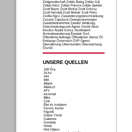
Zivilgesellschaft
Zoltán Balog
Zoltán Gál
Zoltán Kész
Zoltán Pokorni
Zoltán Spéder
Zsolt Bayer
Zsolt Borkai
Zsolt Gréczy
Zsolt Hernádi
Zsolt Molnár
Zsolt Petry
Zsófia Rácz
Zuwanderungsbeschränkung
Zuzana Čaputová
Zwangsräumungen
Zweidrittelmehrheit
Zweiter Weltkrieg
Zwischenkriegszeit
Ágnes Geréb
Ákos
Kovács
Árpád Göncz
Ásotthalom
Ärzteabwanderung
Érpatak
Ózd
Öffentliche Aufträge
Öffentlicher Dienst
Öl-
Embargo
Österreich
ÖVP
Újpest
Überalterung
Überstunden
Überwachung
Őszöd
UNSERE QUELLEN
168 Óra
24.hu
444
888
Alfahír
Átlátszó
ATV
Azonnali
Blikk
Cink
Élet és Irodalom
Ferenc Kumin
Figyelő
Gábor Török
Galamus
Gondola
Hetek
Heti Válasz