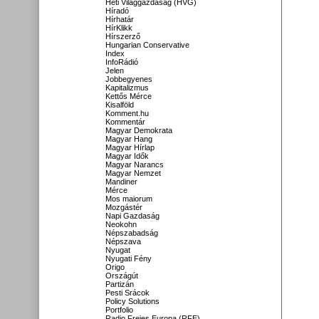
Heti Világgazdaság (HVG)
Híradó
Hírhatár
HírKlikk
Hírszerző
Hungarian Conservative
Index
InfoRádió
Jelen
Jobbegyenes
Kapitalizmus
Kettős Mérce
Kisalföld
Komment.hu
Kommentár
Magyar Demokrata
Magyar Hang
Magyar Hírlap
Magyar Idők
Magyar Narancs
Magyar Nemzet
Mandiner
Mérce
Mos maiorum
Mozgástér
Napi Gazdaság
Neokohn
Népszabadság
Népszava
Nyugat
Nyugati Fény
Origo
Országút
Partizán
Pesti Srácok
Policy Solutions
Portfolio
Radio Freies Europa (RFE)