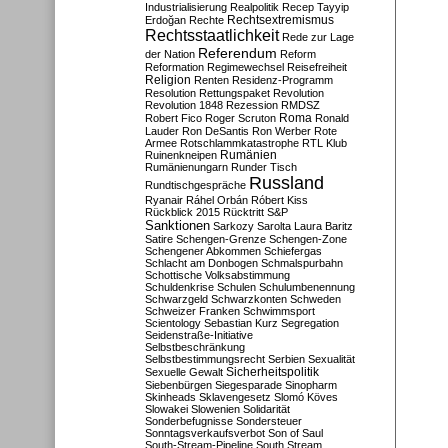
Industrialisierung
Realpolitik
Recep Tayyip
Rechtsextremismus
Erdoğan
Rechte
Rechtsstaatlichkeit
Rede zur Lage
Referendum
der Nation
Reform
Reformation
Regimewechsel
Reisefreiheit
Religion
Renten
Residenz-Programm
Resolution
Rettungspaket
Revolution
Revolution 1848
Rezession
RMDSZ
Roma
Robert Fico
Roger Scruton
Ronald
Lauder
Ron DeSantis
Ron Werber
Rote
Armee
Rotschlammkatastrophe
RTL Klub
Ruinenkneipen
Rumänien
Rumänienungarn
Runder Tisch
Russland
Rundtischgespräche
Ryanair
Ráhel Orbán
Róbert Kiss
Rückblick 2015
Rücktritt
S&P
Sanktionen
Sarkozy
Sarolta Laura Baritz
Satire
Schengen-Grenze
Schengen-Zone
Schengener Abkommen
Schiefergas
Schlacht am Donbogen
Schmalspurbahn
Schottische Volksabstimmung
Schuldenkrise
Schulen
Schulumbenennung
Schwarzgeld
Schwarzkonten
Schweden
Schweizer Franken
Schwimmsport
Scientology
Sebastian Kurz
Segregation
Seidenstraße-Initiative
Selbstbeschränkung
Selbstbestimmungsrecht
Serbien
Sexualität
Sicherheitspolitik
Sexuelle Gewalt
Siebenbürgen
Siegesparade
Sinopharm
Skinheads
Sklavengesetz
Slomó Köves
Slowakei
Slowenien
Solidarität
Sonderbefugnisse
Sondersteuer
Sonntagsverkaufsverbot
Son of Saul
South-Stream-Pipeline
South Stream