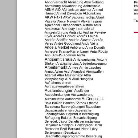
Abhörverdacht
Abrüstung
Abschiebung
Kr
Abtreibung
Abwanderung
Achtelfinale
kö
AENM
AfD
Afghanistan
agentur
Ahmed
au
Hamed
Ahmet Davutoglu
Aktionskreis
an
AKW Paks
AKW Saporischschja
Albert
Ta
Pásztor
Alexei Nawalny
Alexis Tsipras
Aljaksandr Lukaschenka
Alstom
Altus
Amazonas
Amnesty International
Amtseinführung
Amtssitz
András Fekete-
Győr
András Heisler
András Lovasi
András Schiffer
András Siewert
András
Veres
André Goodfriend
Andy Vajna
Angela Merkel
Anhörung
Anna Donáth
Annegret Kramp-Karrenbauer
Antal Rogán
Anti-
Anti-IS-Koalition
Antifa
Antisemitismus
Antiziganismus
Antony
Blinken
Arabische Liga
Arbeiterbewegung
Arbeitsmarkt
Armee
Armin Laschet
Armut
Asien
Asyl
Atomdeal
Atomwaffen
Attentat
Attila Mesterházy
Attila
Vidnyánszky
ATV
Audi Hungaria
Aufnahmezentren
Auftragsvergabeverfahren
Auslandsungarn
Ausländer
Ausschreitungen
Auswanderung
Außenpolitik
Autoindustrie
Autonomie
Baja
Balkan
Banken
Barack Obama
Barcelona
Barvergütungen
Bausektor
Bausparsubvention
Bayerische
Landtagswahl
BayernLB
Beerdigung
Befragung
Belarus
Benachteiligung
Benedek Jávor
Benefizveranstaltung
Benjamin Netanjahu
Benzinpreis
Berlin
Bernadett Széll
Bernard-Henri Lévy
Bertelsmann
Besatzung
Beschäftigungsprogramme
Besetzung