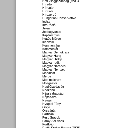
Heti Világgazdaság (HVG)
Híradó
Hírhatár
HírKlikk
Hírszerző
Hungarian Conservative
Index
InfoRádió
Jelen
Jobbegyenes
Kapitalizmus
Kettős Mérce
Kisalföld
Komment.hu
Kommentár
Magyar Demokrata
Magyar Hang
Magyar Hírlap
Magyar Idők
Magyar Narancs
Magyar Nemzet
Mandiner
Mérce
Mos maiorum
Mozgástér
Napi Gazdaság
Neokohn
Népszabadság
Népszava
Nyugat
Nyugati Fény
Origo
Országút
Partizán
Pesti Srácok
Policy Solutions
Portfolio
Radio Freies Europa (RFE)