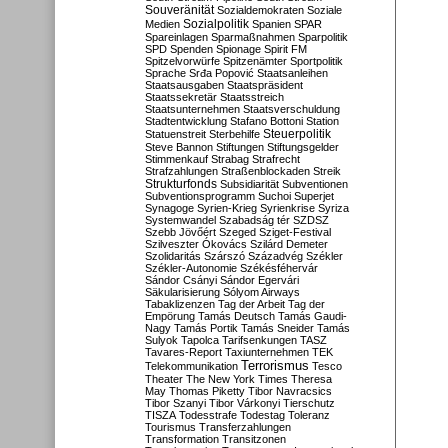
Souveränität
Sozialdemokraten
Soziale
Sozialpolitik
Medien
Spanien
SPAR
Spareinlagen
Sparmaßnahmen
Sparpolitik
SPD
Spenden
Spionage
Spirit FM
Spitzelvorwürfe
Spitzenämter
Sportpolitik
Sprache
Srđa Popović
Staatsanleihen
Staatsausgaben
Staatspräsident
Staatssekretär
Staatsstreich
Staatsunternehmen
Staatsverschuldung
Stadtentwicklung
Stafano Bottoni
Station
Steuerpolitik
Statuenstreit
Sterbehilfe
Steve Bannon
Stiftungen
Stiftungsgelder
Stimmenkauf
Strabag
Strafrecht
Strafzahlungen
Straßenblockaden
Streik
Strukturfonds
Subsidiarität
Subventionen
Subventionsprogramm
Suchoi Superjet
Synagoge
Syrien-Krieg
Syrienkrise
Syriza
Systemwandel
Szabadság tér
SZDSZ
Szebb Jövőért
Szeged
Sziget-Festival
Szilveszter Ókovács
Szilárd Demeter
Szolidaritás
Szárszó
Századvég
Székler
Székler-Autonomie
Székésféhervár
Sándor Csányi
Sándor Egervári
Säkularisierung
Sólyom Airways
Tabaklizenzen
Tag der Arbeit
Tag der
Empörung
Tamás Deutsch
Tamás Gaudi-
Nagy
Tamás Portik
Tamás Sneider
Tamás
Sulyok
Tapolca
Tarifsenkungen
TASZ
Tavares-Report
Taxiunternehmen
TEK
Terrorismus
Telekommunikation
Tesco
Theater
The New York Times
Theresa
May
Thomas Piketty
Tibor Navracsics
Tibor Szanyi
Tibor Várkonyi
Tierschutz
TISZA
Todesstrafe
Todestag
Toleranz
Tourismus
Transferzahlungen
Transformation
Transitzonen