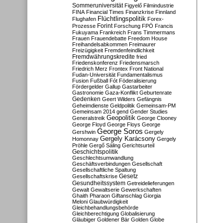
Sommeruniversität
Figyelő
Filmindustrie
FINA
Financial Times
Finanzkrise
Finnland
Flüchtlingspolitik
Flughafen
Forex-
Forint
Prozesse
Forschung
FPÖ
Francis
Fukuyama
Frankreich
Frans Timmermans
Frauen
Frauendebatte
Freedom House
Freihandelsabkommen
Freimaurer
Freizügigkeit
Fremdenfeindlichkeit
Fremdwährungskredite
fried
Friedenskonferenz
Friedensmarsch
Friedrich Merz
Frontex
Front National
Fudan-Universität
Fundamentalismus
Fusion
Fußball
Fót
Föderalisierung
Fördergelder
Gallup
Gastarbeiter
Gastronomie
Gaza-Konflikt
Geburtenrate
Gedenken
Geert Wilders
Gefängnis
Geheimdienste
Geldpolitik
Gemeinsam-PM
Gemeinsam 2014
gend
Gender Studies
Geopolitik
Generalstreik
George Clooney
George Floyd
George Floys
George
George Soros
Gershwin
Gergely
Gergely Karácsony
Homonnay
Gergely
Pröhle
Gergő Sáling
Gerichtsurteil
Geschichtspolitik
Geschlechtsumwandlung
Geschäftsverbindungen
Gesellschaft
Gesellschaftliche Spaltung
Gesetz
Gesellschaftskrise
Gesundheitssystem
Getreidelieferungen
Gewalt
Gewaltserie
Gewerkschaften
Ghaith Pharaon
Giftanschlag
Giorgia
Meloni
Glaubwürdigkeit
Gleichbehandlungsbehörde
Gleichberechtigung
Globalisierung
Gläubiger
Goldener Bär
Golden Globe