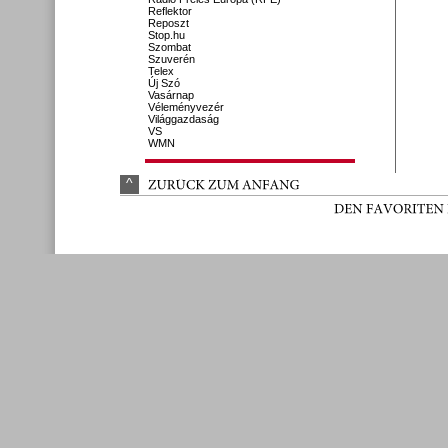
Reflektor
Reposzt
Stop.hu
Szombat
Szuverén
Telex
Új Szó
Vasárnap
Véleményvezér
Világgazdaság
VS
WMN
^
ZURÜ
CK 
ZUM 
ANFANG
DEN 
FAVORITEN 