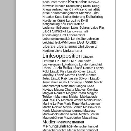
Korruption
Konsumverhalten
Kosovo
Krawalle
Kredite
Kreditrating
Kreml
Krieg
Kriegsverbrechen
Krim-Krise
Kriminalität
Krise
Krisenmanagement
Krisztina Tóth
Kulturkrieg
Kroatien
Kuba
Kulturförderung
Kurdistan
Kurie
kuruc.info
Kyrill
Käfighaltung
Kék Pont
Kötcse
Ladenschließungen
Lajos Bokros
Lajos Rig
Lajos Simicska
Landwirtschaft
lebenslange Haft
Lebensmittel
Lebensmittelqualität
Lehrkräfte
Lehrplan
LGBTQ
Leichtathletik-WM
Lenin
LIBE
Liberale
Liberalismus
Libri
Libyen
Li
Linksallianz
Keqiang
Linke
Linksopposition
Litauen
Literatur
Liz Truss
LMP
Lockdown
Lockerungen
Lokalismus
London
Lánchíd
Rádió
László Botka
László Donáth
László
Földi
László Kiss
László Kövér
László
Majtényi
László Marton
László Nemes
Jeles
László Rajk
László Sólyom
László
Löhne
Toroczkai
László Trócsányi
Macht
Machtkampf
Mafiastaat
Magda Kósa-
Kovács
Magna Charta
Magyar Krónika
Magyar Nemzet
Magyar Posta
Magyar
Telekom
Mahnmal
Maidan
Makkabiade
MAL
MALÉV
Manfred Weber
Manipulation
Marine Le Pen
Mark Rutte
Marktdogmen
Martin Reinke
Martin Schulz
Massaker in
Kenia
Masseneinwanderung
Mateusz
Morawiecki
Matteo Renzi
Matteo Salvini
Mautgebühren
Mazedonien
Mazsihisz
Medien
Meinungsfreiheit
Meinungsumfrage
Menschenhandel
Menschenrechte
Menschenschmuggel