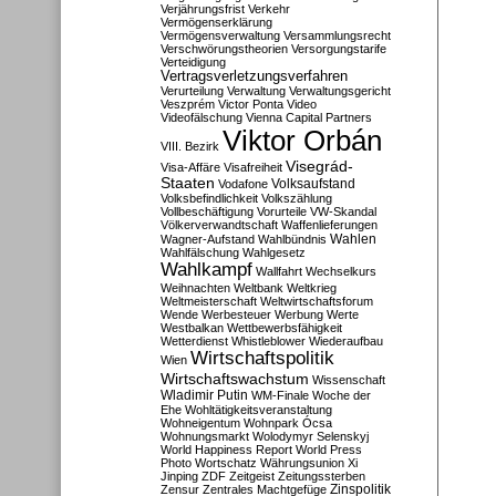
Verjährungsfrist
Verkehr
Vermögenserklärung
Vermögensverwaltung
Versammlungsrecht
Verschwörungstheorien
Versorgungstarife
Verteidigung
Vertragsverletzungsverfahren
Verurteilung
Verwaltung
Verwaltungsgericht
Veszprém
Victor Ponta
Video
Videofälschung
Vienna Capital Partners
Viktor Orbán
VIII. Bezirk
Visegrád-
Visa-Affäre
Visafreiheit
Staaten
Vodafone
Volksaufstand
Volksbefindlichkeit
Volkszählung
Vollbeschäftigung
Vorurteile
VW-Skandal
Völkerverwandtschaft
Waffenlieferungen
Wahlen
Wagner-Aufstand
Wahlbündnis
Wahlfälschung
Wahlgesetz
Wahlkampf
Wallfahrt
Wechselkurs
Weihnachten
Weltbank
Weltkrieg
Weltmeisterschaft
Weltwirtschaftsforum
Wende
Werbesteuer
Werbung
Werte
Westbalkan
Wettbewerbsfähigkeit
Wetterdienst
Whistleblower
Wiederaufbau
Wirtschaftspolitik
Wien
Wirtschaftswachstum
Wissenschaft
Wladimir Putin
WM-Finale
Woche der
Ehe
Wohltätigkeitsveranstaltung
Wohneigentum
Wohnpark Ócsa
Wohnungsmarkt
Wolodymyr Selenskyj
World Happiness Report
World Press
Photo
Wortschatz
Währungsunion
Xi
Jinping
ZDF
Zeitgeist
Zeitungssterben
Zensur
Zentrales Machtgefüge
Zinspolitik