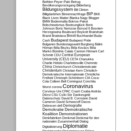
Bethlen-Peyer-Pakt
Betrug
Bevölkerungsrückgang
Bilderberg
Bildungssystem
Bill Clinton
BIP
Billigdarlehen
Binnennachfrage
BKK
Black Lives Matter
Blanka Nagy
Blogger
BMW
Bodenmafia
Bokros-Paket
Bolschewismus
Bootsunglück
Boris
Johnson
Boris Nemzow
Borsod 6
Bosnien-
Herzegowina
Boulevard
Boykott
Braindrain
Brexit
Brand
Bratislava
Buchhandel
Buda-
Budapest
Cash
Budapest Pride
Bulgarien
Bundestagswahl
Burgberg
Bálint
Hóman
Béla Biszku
Béla Kovács
Béla
Markó
Bündnis
Calais
Cannon Hinnant
Carl
Central European
Schmitt
CDU
University (CEU)
CETA
Chanukka
Charlie Hebdo
Charlottesville
Chemnitz
China
Christchurch
Christdemokratie
Christentum
Christian Kern
Christlich-
Demokratische Internationale
Christliche
Freiheit
Christoph Schönborn
CIA
Coca-
Cola
Colleen Bell
Comingout
Conchita
Coronavirus
Wurst
corona
Corvinus-Uni
CPAC
Crash
Csaba András
Dézsi
CSU
Csíki Sör
Dankesgeld
Datenschutz
David B. Cornstein
David
Cameron
David Schwezoff
Davos
Demografie
Debrecen
defi
Demokratie
Demokratische
Koalition
Demonstrationen
Denkfabriken
Denkmal
Denkmal für den
nationalen Zusammenhalt
Dialog
Diplomatie
Digitalisierung