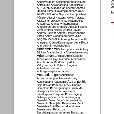
ge
Abhörverdacht
Abrüstung
Abschiebung
De
Abtreibung
Abwanderung
Achtelfinale
üb
AENM
AfD
Afghanistan
agentur
Ahmed
Hamed
Ahmet Davutoglu
Aktionskreis
Ta
AKW Paks
AKW Saporischschja
Albert
Pásztor
Alexei Nawalny
Alexis Tsipras
Aljaksandr Lukaschenka
Alstom
Altus
Amazonas
Amnesty International
Amtseinführung
Amtssitz
András Fekete-
Győr
András Heisler
András Lovasi
András Schiffer
András Siewert
András
Veres
André Goodfriend
Andy Vajna
Angela Merkel
Anhörung
Anna Donáth
Annegret Kramp-Karrenbauer
Antal Rogán
Anti-
Anti-IS-Koalition
Antifa
Antisemitismus
Antiziganismus
Antony
Blinken
Arabische Liga
Arbeiterbewegung
Arbeitsmarkt
Armee
Armin Laschet
Armut
Asien
Asyl
Atomdeal
Atomwaffen
Attentat
Attila Mesterházy
Attila
Vidnyánszky
ATV
Audi Hungaria
Aufnahmezentren
Auftragsvergabeverfahren
Auslandsungarn
Ausländer
Ausschreitungen
Auswanderung
Außenpolitik
Autoindustrie
Autonomie
Baja
Balkan
Banken
Barack Obama
Barcelona
Barvergütungen
Bausektor
Bausparsubvention
Bayerische
Landtagswahl
BayernLB
Beerdigung
Befragung
Belarus
Benachteiligung
Benedek Jávor
Benefizveranstaltung
Benjamin Netanjahu
Benzinpreis
Berlin
Bernadett Széll
Bernard-Henri Lévy
Bertelsmann
Besatzung
Beschäftigungsprogramme
Besetzung