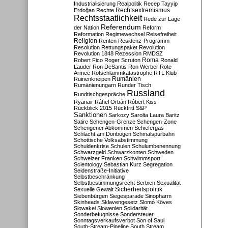
Industrialisierung
Realpolitik
Recep Tayyip
Rechtsextremismus
Erdoğan
Rechte
Rechtsstaatlichkeit
Rede zur Lage
Referendum
der Nation
Reform
Reformation
Regimewechsel
Reisefreiheit
Religion
Renten
Residenz-Programm
Resolution
Rettungspaket
Revolution
Revolution 1848
Rezession
RMDSZ
Roma
Robert Fico
Roger Scruton
Ronald
Lauder
Ron DeSantis
Ron Werber
Rote
Armee
Rotschlammkatastrophe
RTL Klub
Ruinenkneipen
Rumänien
Rumänienungarn
Runder Tisch
Russland
Rundtischgespräche
Ryanair
Ráhel Orbán
Róbert Kiss
Rückblick 2015
Rücktritt
S&P
Sanktionen
Sarkozy
Sarolta Laura Baritz
Satire
Schengen-Grenze
Schengen-Zone
Schengener Abkommen
Schiefergas
Schlacht am Donbogen
Schmalspurbahn
Schottische Volksabstimmung
Schuldenkrise
Schulen
Schulumbenennung
Schwarzgeld
Schwarzkonten
Schweden
Schweizer Franken
Schwimmsport
Scientology
Sebastian Kurz
Segregation
Seidenstraße-Initiative
Selbstbeschränkung
Selbstbestimmungsrecht
Serbien
Sexualität
Sicherheitspolitik
Sexuelle Gewalt
Siebenbürgen
Siegesparade
Sinopharm
Skinheads
Sklavengesetz
Slomó Köves
Slowakei
Slowenien
Solidarität
Sonderbefugnisse
Sondersteuer
Sonntagsverkaufsverbot
Son of Saul
South-Stream-Pipeline
South Stream