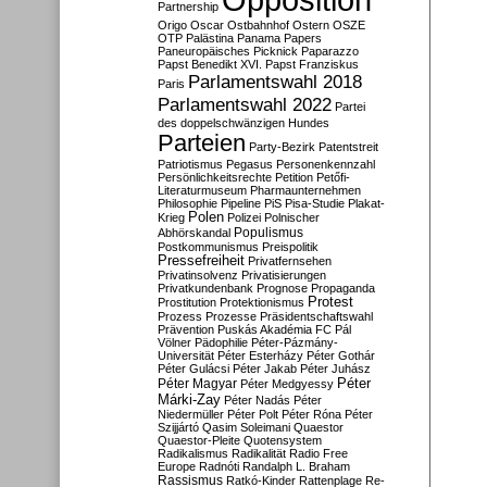
Partnership
Origo
Oscar
Ostbahnhof
Ostern
OSZE
OTP
Palästina
Panama Papers
Paneuropäisches Picknick
Paparazzo
Papst Benedikt XVI.
Papst Franziskus
Parlamentswahl 2018
Paris
Parlamentswahl 2022
Partei
des doppelschwänzigen Hundes
Parteien
Party-Bezirk
Patentstreit
Patriotismus
Pegasus
Personenkennzahl
Persönlichkeitsrechte
Petition
Petőfi-
Literaturmuseum
Pharmaunternehmen
Philosophie
Pipeline
PiS
Pisa-Studie
Plakat-
Polen
Krieg
Polizei
Polnischer
Populismus
Abhörskandal
Postkommunismus
Preispolitik
Pressefreiheit
Privatfernsehen
Privatinsolvenz
Privatisierungen
Privatkundenbank
Prognose
Propaganda
Protest
Prostitution
Protektionismus
Prozess
Prozesse
Präsidentschaftswahl
Prävention
Puskás Akadémia FC
Pál
Völner
Pädophilie
Péter-Pázmány-
Universität
Péter Esterházy
Péter Gothár
Péter Gulácsi
Péter Jakab
Péter Juhász
Péter
Péter Magyar
Péter Medgyessy
Márki-Zay
Péter Nadás
Péter
Niedermüller
Péter Polt
Péter Róna
Péter
Szijjártó
Qasim Soleimani
Quaestor
Quaestor-Pleite
Quotensystem
Radikalismus
Radikalität
Radio Free
Europe
Radnóti
Randalph L. Braham
Rassismus
Ratkó-Kinder
Rattenplage
Re-