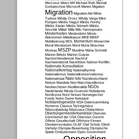
Mercosur
Metro M4
Michael Roth
Michail
Gorbatschow
Microsoft
Mieten
Migation
Migration
Migration Aid
Mihai
Tudose
Mihály Orosz
Mihály Varga
Mike
Pompeo
Miklós Hagyó
Miklós Horthy
Miklós Kásler
Miklós Németh
Miklós
Seszták
Militär
Milla
Milo Yiannopoulos
Minderheiten
Mindestlohn
Minsk-
Abkommen
Mittelklasse
MKB
MKKP
Momentum
Mobilisierung
MOL
Monarchie
Moral
Moratorium
Mord
Moria
Moschee
MSZP
Moskau
Muslime
Mária Schmidt
Márton Békés
Márton Gulyás
Nachrichtendienste
Nachruf
Nachwendezeit
Nacktfotos
Nahost-Konflikt
Nationale Konsultation
Nationalfeiertag
Nationalhymne
Nationalismus
Nationalkonservatismus
Nato
Nationalstaat
NAV
Nazideutschland
Nelson Mandela
Neo-Macchiavellismus
NGOs
Neofaschisten
Neoliberalität
Niederlande
Nikola Gruevski
Nobelpreis
Nordkorea
Nord Stream
Norwegischer
Fonds
Notre Dame
Notstand
Notstandsgesetze
NSA-Datensammlung
Numerus Clausus
Nyíregyháza
Népszabadság
Népszava
Obdachlose
Oberbürgermeisterkandidat
Oberster
Gerichtshof der USA
Oberstes Gericht
Offene Gesellschaft
Offshore-Firmen
Oktoberrevolution
OLAF
Olaf Scholz
Olivér
Várhelyi
Olympia-Bewerbung
Olympische
Spiele
Ombudsmann
Open Government
Opposition