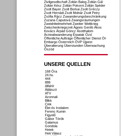
Zivilgesellschaft
Zoltán Balog
Zoltán Gál
Zoltán Kész
Zoltán Pokorni
Zoltán Spéder
Zsolt Bayer
Zsolt Borkai
Zsolt Gréczy
Zsolt Hernádi
Zsolt Molnár
Zsolt Petry
Zsófia Rácz
Zuwanderungsbeschränkung
Zuzana Čaputová
Zwangsräumungen
Zweidrittelmehrheit
Zweiter Weltkrieg
Zwischenkriegszeit
Ágnes Geréb
Ákos
Kovács
Árpád Göncz
Ásotthalom
Ärzteabwanderung
Érpatak
Ózd
Öffentliche Aufträge
Öffentlicher Dienst
Öl-
Embargo
Österreich
ÖVP
Újpest
Überalterung
Überstunden
Überwachung
Őszöd
UNSERE QUELLEN
168 Óra
24.hu
444
888
Alfahír
Átlátszó
ATV
Azonnali
Blikk
Cink
Élet és Irodalom
Ferenc Kumin
Figyelő
Gábor Török
Galamus
Gondola
Hetek
Heti Válasz