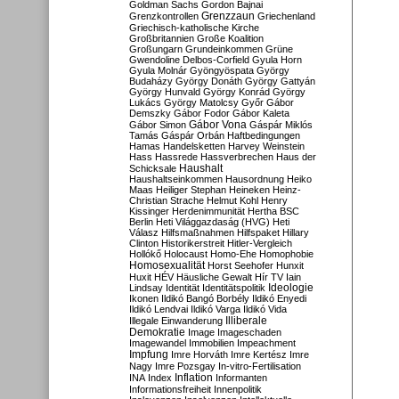
Goldman Sachs
Gordon Bajnai
Grenzzaun
Grenzkontrollen
Griechenland
Griechisch-katholische Kirche
Großbritannien
Große Koalition
Großungarn
Grundeinkommen
Grüne
Gwendoline Delbos-Corfield
Gyula Horn
Gyula Molnár
Gyöngyöspata
György
Budaházy
György Donáth
György Gattyán
György Hunvald
György Konrád
György
Lukács
György Matolcsy
Győr
Gábor
Demszky
Gábor Fodor
Gábor Kaleta
Gábor Vona
Gábor Simon
Gáspár Miklós
Tamás
Gáspár Orbán
Haftbedingungen
Hamas
Handelsketten
Harvey Weinstein
Hass
Hassrede
Hassverbrechen
Haus der
Haushalt
Schicksale
Haushaltseinkommen
Hausordnung
Heiko
Maas
Heiliger Stephan
Heineken
Heinz-
Christian Strache
Helmut Kohl
Henry
Kissinger
Herdenimmunität
Hertha BSC
Berlin
Heti Világgazdaság (HVG)
Heti
Válasz
Hilfsmaßnahmen
Hilfspaket
Hillary
Clinton
Historikerstreit
Hitler-Vergleich
Hollókő
Holocaust
Homo-Ehe
Homophobie
Homosexualität
Horst Seehofer
Hunxit
Huxit
HÉV
Häusliche Gewalt
Hír TV
Iain
Lindsay
Identität
Identitätspolitik
Ideologie
Ikonen
Ildikó Bangó Borbély
Ildikó Enyedi
Ildikó Lendvai
Ildikó Varga
Ildikó Vida
Illiberale
Illegale Einwanderung
Demokratie
Image
Imageschaden
Imagewandel
Immobilien
Impeachment
Impfung
Imre Horváth
Imre Kertész
Imre
Nagy
Imre Pozsgay
In-vitro-Fertilisation
Inflation
INA
Index
Informanten
Informationsfreiheit
Innenpolitik