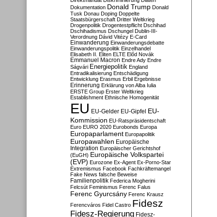
Direktmandat
Diskriminierung
Diäten
Donald Trump
Dokumentation
Donald
Tusk
Donau
Doping
Doppelte
Staatsbürgerschaft
Dritter Weltkrieg
Drogenpolitik
Drogentestpflicht
Dschihad
Dschihadismus
Dschungel
Dublin-III-
Verordnung
Dávid Vitézy
E-Card
Einwanderung
Einwanderungsdebatte
Einwanderungspolitik
Einzelhandel
Elisabeth II.
Eliten
ELTE
Előd Novák
Emmanuel Macron
Endre Ady
Endre
Energiepolitik
Ságvári
England
Entradikalisierung
Entschädigung
Entwicklung
Erasmus
Erbil
Ergebnisse
Erinnerung
Erklärung von Alba Iulia
ERSTE Group
Erster Weltkrieg
Establishment
Ethnische Homogenität
EU
EU-
EU-Gelder
EU-Gipfel
Kommission
EU-Ratspräsidentschaft
Euro
EURO 2020
Eurobonds
Europa
Europaparlament
Europapolitik
Europawahlen
Europäische
Integration
Europäischer Gerichtshof
Europäische Volkspartei
(EuGH)
(EVP)
Eurozone
Ex-Agent
Ex-Porno-Star
Extremismus
Facebook
Fachkräftemangel
Fake News
falsche Beweise
Familienpolitik
Federica Mogherini
Felcsút
Feminismus
Ferenc Falus
Ferenc Gyurcsány
Ferenc Krausz
Fidesz
Ferencváros
Fidel Castro
Fidesz-Regierung
Fidesz-