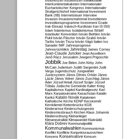
Inslovenzen
Insolvenzen
Intellektuelle
Interkontinentalraketen
Internationaler
Eucharistischer Kongress
Internationaler
Strafgerichtshof
International Investment
Bank (IIB)
Internetsteuer
Interview
Invasion
Invasionsmahnmal
Investitionen
Investitionsprogramme
Investment Grade
Irak-Einsatz
Irakisch-Kurdistan
Iran
IS
ISIS
Israel
Islam
Islamismus
Isolationismus
Istanbuler Konvention
István Bethlen
István
Pukli
István Pásztor
István Szabó
István
Tarlós
István Tisza
István Vágó
Italien
Ivo
Sanader
IWF
Jahresprognose
Jahrestag
Jahresrückblick
James Corney
Jean-Claude Juncker
Jean Asselborn
Jenő Rácz
Jerusalem
Jewgeni Prigoschin
Jobbik
Joe Biden
John Kirby
John
McCain
Judentum
Judith Sargentini
Judit
Varga
Jugendschutz
Jungwähler
Justizsystem
János Dénes Orbán
János
Lázár
János Volner
János Zuschlag
János
Áder
József Antall
József Szájer
József
Tóbiás
Jüdische Gemeinde
Kalter Krieg
Kapitalismus
Kapitol
Kardinalgesetz
Karl
Marx
Karpatoukraine
Kasachstan
Katalin
Katalin Novák
Karikó
Katalonien
Katholische Kirche
KDNP
Kecskemét
Kernklientel
Kettenbrücke
KGB
Kinderarmut
Kinderschutzgesetz
Kindesmissbrauch
Kirchen
Klaus Johannis
Kleiderordnung
Kleinanleger
Klimaneutralität
Klimawandel
Klubrádió
Klára Dobrev
Kommunalpolitik
Kommunalwahlen
Kommunismus
Konflikt
Konflikte
Konjunkturaussichten
Konservative
Konsens
Konsum