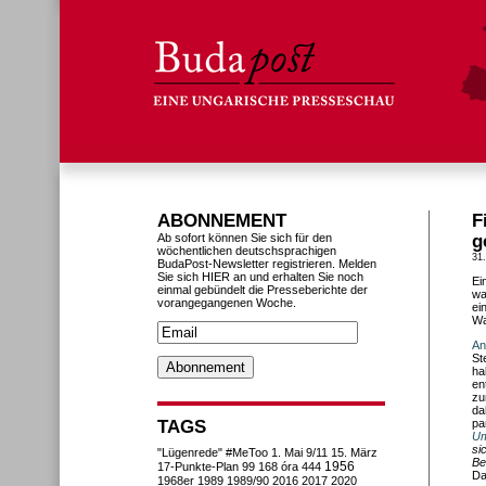
ABONNEMENT
F
Ab sofort können Sie sich für den
g
wöchentlichen deutschsprachigen
31
BudaPost-Newsletter registrieren. Melden
Sie sich HIER an und erhalten Sie noch
Ei
einmal gebündelt die Presseberichte der
wa
vorangegangenen Woche.
ei
Wa
An
St
ha
en
zu
da
TAGS
pa
Um
si
"Lügenrede"
#MeToo
1. Mai
9/11
15. März
Be
1956
17-Punkte-Plan
99
168 óra
444
Da
1968er
1989
1989/90
2016
2017
2020