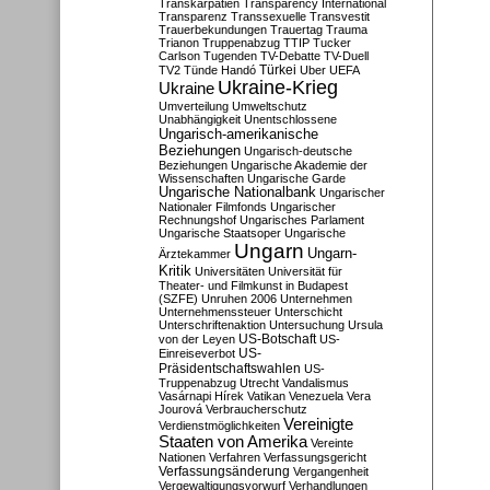
Transkarpatien
Transparency International
Transparenz
Transsexuelle
Transvestit
Trauerbekundungen
Trauertag
Trauma
Trianon
Truppenabzug
TTIP
Tucker
Carlson
Tugenden
TV-Debatte
TV-Duell
Türkei
TV2
Tünde Handó
Uber
UEFA
Ukraine-Krieg
Ukraine
Umverteilung
Umweltschutz
Unabhängigkeit
Unentschlossene
Ungarisch-amerikanische
Beziehungen
Ungarisch-deutsche
Beziehungen
Ungarische Akademie der
Wissenschaften
Ungarische Garde
Ungarische Nationalbank
Ungarischer
Nationaler Filmfonds
Ungarischer
Rechnungshof
Ungarisches Parlament
Ungarische Staatsoper
Ungarische
Ungarn
Ungarn-
Ärztekammer
Kritik
Universitäten
Universität für
Theater- und Filmkunst in Budapest
(SZFE)
Unruhen 2006
Unternehmen
Unternehmenssteuer
Unterschicht
Unterschriftenaktion
Untersuchung
Ursula
US-Botschaft
von der Leyen
US-
US-
Einreiseverbot
Präsidentschaftswahlen
US-
Truppenabzug
Utrecht
Vandalismus
Vasárnapi Hírek
Vatikan
Venezuela
Vera
Jourová
Verbraucherschutz
Vereinigte
Verdienstmöglichkeiten
Staaten von Amerika
Vereinte
Nationen
Verfahren
Verfassungsgericht
Verfassungsänderung
Vergangenheit
Vergewaltigungsvorwurf
Verhandlungen