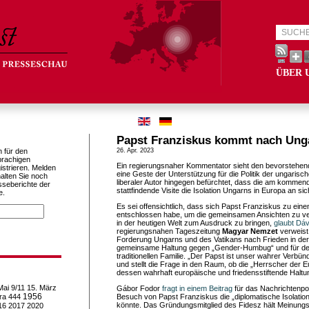
ÜBER 
Papst Franziskus kommt nach Ung
h für den
26. Apr. 2023
prachigen
Ein regierungsnaher Kommentator sieht den bevorstehen
istrieren. Melden
eine Geste der Unterstützung für die Politik der ungarisc
alten Sie noch
liberaler Autor hingegen befürchtet, dass die am komm
sseberichte der
stattfindende Visite die Isolation Ungarns in Europa an si
e.
Es sei offensichtlich, dass sich Papst Franziskus zu ei
entschlossen habe, um die gemeinsamen Ansichten zu v
in der heutigen Welt zum Ausdruck zu bringen,
glaubt Dáv
regierungsnahen Tageszeitung
Magyar Nemzet
verweist
Forderung Ungarns und des Vatikans nach Frieden in der
gemeinsame Haltung gegen „Gender-Humbug“ und für de
traditionellen Familie. „Der Papst ist unser wahrer Verbün
und stellt die Frage in den Raum, ob die „Herrscher der 
dessen wahrhaft europäische und friedensstiftende Haltu
Mai
9/11
15. März
Gábor Fodor
fragt in einem Beitrag
für das Nachrichtenpo
1956
ra
444
Besuch von Papst Franziskus die „diplomatische Isolatio
könnte. Das Gründungsmitglied des Fidesz hält Meinungs
16
2017
2020