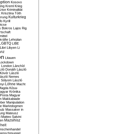
ption
Kosovo
ting
Kreml
Krieg
rise
Kriminalität
t
Krisztina Tóth
Kulturkrieg
erung
fo
Kyrill
tcse
s Bokros
Lajos Rig
tschaft
ittel
kräfte
Lehrplan
LGBTQ
LIBE
Libri
Libyen
Li
anz
on
Litauen
Lockdown
s
London
Lánchíd
zló Donáth
László
 Kövér
László
ászló Nemes
ó Sólyom
László
Löhne
nyi
Macht
Magda Kósa-
agyar Krónika
Posta
Magyar
n
Makkabiade
eber
Manipulation
te
Marktdogmen
ulz
Massaker in
ung
Mateusz
i
Matteo Salvini
en
Mazsihisz
heit
nschenhandel
henschmuggel