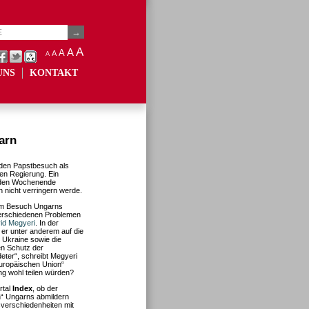
A
A
A
A
A
UNS
KONTAKT
arn
den Papstbesuch als
hen Regierung. Ein
enden Wochenende
ch nicht verringern werde.
nem Besuch Ungarns
erschiedenen Problemen
id Megyeri
. In der
 er unter anderem auf die
 Ukraine sowie die
n Schutz der
deter“, schreibt Megyeri
Europäischen Union“
ng wohl teilen würden?
rtal
Index
, ob der
n“ Ungarns abmildern
verschiedenheiten mit