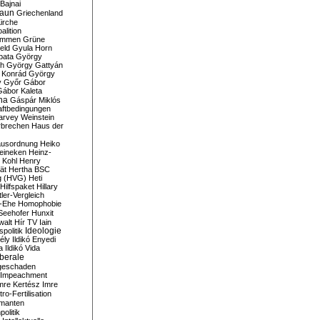
Bajnai
aun
Griechenland
irche
lition
ommen
Grüne
eld
Gyula Horn
pata
György
th
György Gattyán
 Konrád
György
y
Győr
Gábor
Gábor Kaleta
na
Gáspár Miklós
ftbedingungen
arvey Weinstein
brechen
Haus der
usordnung
Heiko
eineken
Heinz-
 Kohl
Henry
ät
Hertha BSC
g (HVG)
Heti
Hilfspaket
Hillary
tler-Vergleich
-Ehe
Homophobie
Seehofer
Hunxit
walt
Hír TV
Iain
spolitik
Ideologie
ély
Ildikó Enyedi
a
Ildikó Vida
liberale
geschaden
Impeachment
mre Kertész
Imre
itro-Fertilisation
rmanten
politik