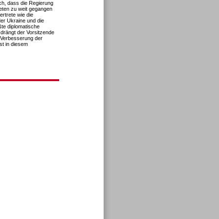
och, dass die Regierung
eten zu weit gegangen
ertrete wie die
der Ukraine und die
ßte diplomatische
drängt der Vorsitzende
e Verbesserung der
t in diesem