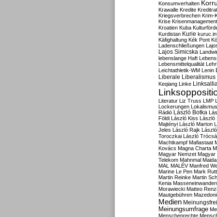
Korru
Konsumverhalten
Krawalle
Kredite
Kreditra
Kriegsverbrechen
Krim-K
Krise
Krisenmanagemen
Kroatien
Kuba
Kulturförd
Kurdistan
Kurie
kuruc.in
Käfighaltung
Kék Pont
Kö
Ladenschließungen
Lajo
Lajos Simicska
Landwir
lebenslange Haft
Lebensm
Lebensmittelqualität
Lehr
Leichtathletik-WM
Lenin
Liberale
Liberalismus
Linksalli
Keqiang
Linke
Linksoppositi
Literatur
Liz Truss
LMP
Lockerungen
Lokalismu
Rádió
László Botka
Lás
Földi
László Kiss
László
Majtényi
László Marton
L
Jeles
László Rajk
Lászl
Toroczkai
László Trócsá
Machtkampf
Mafiastaat
Kovács
Magna Charta
M
Magyar Nemzet
Magyar 
Telekom
Mahnmal
Maida
MAL
MALÉV
Manfred W
Marine Le Pen
Mark Rut
Martin Reinke
Martin Sch
Kenia
Masseneinwander
Morawiecki
Matteo Renz
Mautgebühren
Mazedoni
Medien
Meinungsfrei
Meinungsumfrage
Me
Menschenrechte
Mensc