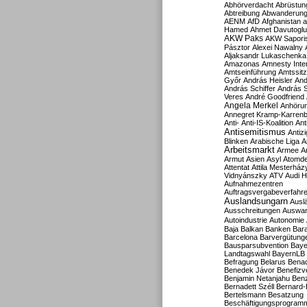
Abhörverdacht
Abrüstun
Abtreibung
Abwanderun
AENM
AfD
Afghanistan
a
Hamed
Ahmet Davutoglu
AKW Paks
AKW Sapori
Pásztor
Alexei Nawalny
Aljaksandr Lukaschenka
Amazonas
Amnesty Inter
Amtseinführung
Amtssitz
Győr
András Heisler
And
András Schiffer
András S
Veres
André Goodfriend
Angela Merkel
Anhöru
Annegret Kramp-Karren
Anti-
Anti-IS-Koalition
Ant
Antisemitismus
Antiz
Blinken
Arabische Liga
A
Arbeitsmarkt
Armee
A
Armut
Asien
Asyl
Atomde
Attentat
Attila Mesterház
Vidnyánszky
ATV
Audi H
Aufnahmezentren
Auftragsvergabeverfahr
Auslandsungarn
Ausl
Ausschreitungen
Auswa
Autoindustrie
Autonomie
Baja
Balkan
Banken
Bar
Barcelona
Barvergütung
Bausparsubvention
Baye
Landtagswahl
BayernLB
Befragung
Belarus
Benac
Benedek Jávor
Benefizv
Benjamin Netanjahu
Benz
Bernadett Széll
Bernard-
Bertelsmann
Besatzung
Beschäftigungsprogram