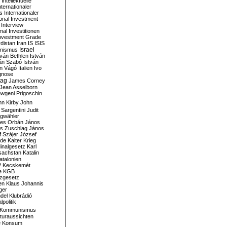
Intellektuelle
nternationaler
s
Internationaler
ional Investment
Interview
mal
Investitionen
nvestment Grade
rdistan
Iran
IS
ISIS
Israel
ionismus
tván Bethlen
István
ván Szabó
István
án Vágó
Italien
Ivo
gnose
tag
James Corney
Jean Asselborn
wgeni Prigoschin
hn Kirby
John
 Sargentini
Judit
gwähler
es Orbán
János
s Zuschlag
János
 Szájer
József
nde
Kalter Krieg
inalgesetz
Karl
sachstan
Katalin
atalonien
P
Kecskemét
e
KGB
tzgesetz
en
Klaus Johannis
ger
del
Klubrádió
politik
Kommunismus
turaussichten
e
Konsum