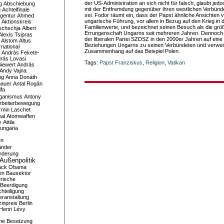
der US-Administration an sich nicht für falsch, glaubt jed
g
Abschiebung
mit der Entfremdung gegenüber ihren westlichen Verbünd
g
Achtelfinale
sei. Fodor räumt ein, dass der Papst ähnliche Ansichten v
gentur
Ahmed
ungarische Führung, vor allem in Bezug auf den Krieg in 
Aktionskreis
Familienwerte, und bezeichnet seinen Besuch als die grö
schschja
Albert
Errungenschaft Ungarns seit mehreren Jahren. Dennoch 
Alexis Tsipras
der liberalen Partei SZDSZ in den 2000er Jahren auf ein
Alstom
Altus
Beziehungen Ungarns zu seinen Verbündeten und verweis
national
Zusammenhang auf das Beispiel Polen.
András Fekete-
rás Lovasi
Tags:
Papst Franziskus
,
Religion
,
Vatikan
iewert
András
Andy Vajna
ng
Anna Donáth
bauer
Antal Rogán
ifa
iganismus
Antony
rbeiterbewegung
rmin Laschet
al
Atomwaffen
y
Attila
ungaria
en
änder
nderung
Außenpolitik
ack Obama
en
Bausektor
rische
Beerdigung
hteiligung
eranstaltung
inpreis
Berlin
Henri Lévy
me
Besetzung