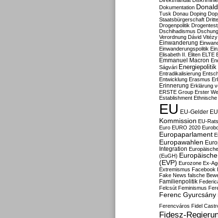
Direktmandat
Diskrimini
Donald
Dokumentation
Tusk
Donau
Doping
Dop
Staatsbürgerschaft
Dritt
Drogenpolitik
Drogentestp
Dschihadismus
Dschung
Verordnung
Dávid Vitézy
Einwanderung
Einwan
Einwanderungspolitik
Ein
Elisabeth II.
Eliten
ELTE
Emmanuel Macron
En
Energiepolitik
Ságvári
Entradikalisierung
Entsc
Entwicklung
Erasmus
Erb
Erinnerung
Erklärung vo
ERSTE Group
Erster We
Establishment
Ethnische
EU
EU-Gelder
EU
Kommission
EU-Rats
Euro
EURO 2020
Eurob
Europaparlament
E
Europawahlen
Euro
Integration
Europäische
Europäische 
(EuGH)
(EVP)
Eurozone
Ex-Ag
Extremismus
Facebook
Fake News
falsche Bew
Familienpolitik
Federic
Felcsút
Feminismus
Fer
Ferenc Gyurcsány
Ferencváros
Fidel Castr
Fidesz-Regieru