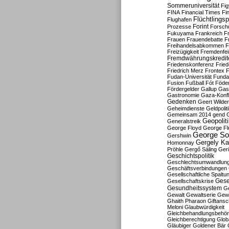
Sommeruniversität
Fig
FINA
Financial Times
Fi
Flüchtlingsp
Flughafen
Forint
Prozesse
Forsch
Fukuyama
Frankreich
F
Frauen
Frauendebatte
F
Freihandelsabkommen
F
Freizügigkeit
Fremdenfein
Fremdwährungskredit
Friedenskonferenz
Frie
Friedrich Merz
Frontex
F
Fudan-Universität
Funda
Fusion
Fußball
Fót
Föder
Fördergelder
Gallup
Gast
Gastronomie
Gaza-Konfl
Gedenken
Geert Wilde
Geheimdienste
Geldpolit
Gemeinsam 2014
gend
Geopolit
Generalstreik
George Floyd
George Fl
George So
Gershwin
Gergely K
Homonnay
Pröhle
Gergő Sáling
Geri
Geschichtspolitik
Geschlechtsumwandlun
Geschäftsverbindungen
Gesellschaftliche Spaltu
Gese
Gesellschaftskrise
Gesundheitssystem
Ge
Gewalt
Gewaltserie
Gew
Ghaith Pharaon
Giftansc
Meloni
Glaubwürdigkeit
Gleichbehandlungsbehö
Gleichberechtigung
Glob
Gläubiger
Goldener Bär