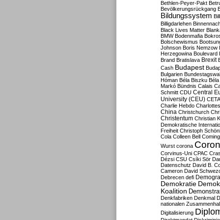
Bethlen-Peyer-Pakt
Betr
Bevölkerungsrückgang
B
Bildungssystem
Bil
Billigdarlehen
Binnennach
Black Lives Matter
Blan
BMW
Bodenmafia
Bokro
Bolschewismus
Bootsun
Johnson
Boris Nemzow
Herzegowina
Boulevard
Brexit
Brand
Bratislava
Budapest
Cash
Budap
Bulgarien
Bundestagswa
Hóman
Béla Biszku
Béla
Markó
Bündnis
Calais
Ca
Central E
Schmitt
CDU
University (CEU)
CET
Charlie Hebdo
Charlottes
China
Christchurch
Chr
Christentum
Christian 
Demokratische Internati
Freiheit
Christoph Schön
Cola
Colleen Bell
Coming
Coron
Wurst
corona
Corvinus-Uni
CPAC
Cra
Dézsi
CSU
Csíki Sör
Da
Datenschutz
David B. Co
Cameron
David Schwezo
Demogra
Debrecen
defi
Demokratie
Demokr
Koalition
Demonstra
Denkfabriken
Denkmal
D
nationalen Zusammenhal
Diplom
Digitalisierung