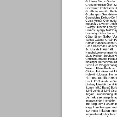
Goldman Sachs
Gordon 
Grenzz
Grenzkontrollen
Griechisch-katholische K
Großbritannien
Große Koa
Großungarn
Grundeink
Gwendoline Delbos-Corfi
Gyula Molnár
Gyöngyös
Budaházy
György Doná
György Hunvald
György
Lukács
György Matolcs
Demszky
Gábor Fodor
Gábor Vo
Gábor Simon
Tamás
Gáspár Orbán
Ha
Hamas
Handelsketten
H
Hass
Hassrede
Hassver
Haushalt
Schicksale
Haushaltseinkommen
Ha
Maas
Heiliger Stephan
H
Christian Strache
Helmut
Kissinger
Herdenimmunit
Berlin
Heti Világgazdasá
Válasz
Hilfsmaßnahmen
Clinton
Historikerstreit
Hi
Hollókő
Holocaust
Homo
Homosexualität
Horst 
Huxit
HÉV
Häusliche Ge
Lindsay
Identität
Identität
Ikonen
Ildikó Bangó Borb
Ildikó Lendvai
Ildikó Varg
Il
Illegale Einwanderung
Demokratie
Image
Ima
Imagewandel
Immobilien
Impfung
Imre Horváth
I
Nagy
Imre Pozsgay
In-v
Inflation
INA
Index
Info
Informationsfreiheit
Innen