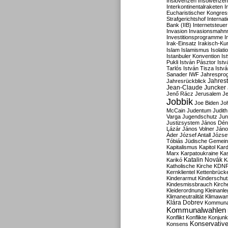
Inslovenzen
Insolvenzen
Interkontinentalraketen
I
Eucharistischer Kongres
Strafgerichtshof
Internat
Bank (IIB)
Internetsteuer
Invasion
Invasionsmahn
Investitionsprogramme
I
Irak-Einsatz
Irakisch-Ku
Islam
Islamismus
Isolat
Istanbuler Konvention
Is
Pukli
István Pásztor
Ist
Tarlós
István Tisza
Istv
Sanader
IWF
Jahrespro
Jahres
Jahresrückblick
Jean-Claude Juncker
Jenő Rácz
Jerusalem
Je
Jobbik
Joe Biden
Jo
McCain
Judentum
Judith
Varga
Jugendschutz
Jun
Justizsystem
János Dén
Lázár
János Volner
Jáno
Áder
József Antall
József
Tóbiás
Jüdische Gemei
Kapitalismus
Kapitol
Kard
Marx
Karpatoukraine
Ka
Katalin Novák
Karikó
K
Katholische Kirche
KDN
Kernklientel
Kettenbrück
Kinderarmut
Kinderschu
Kindesmissbrauch
Kirch
Kleiderordnung
Kleinanle
Klimaneutralität
Klimawan
Klára Dobrev
Kommunal
Kommunalwahlen
Konflikt
Konflikte
Konjunk
Konservativ
Konsens