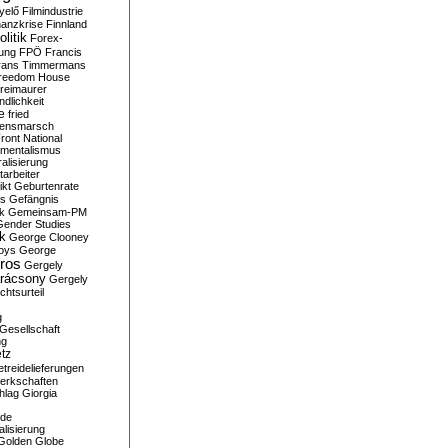
yelő
Filmindustrie
nanzkrise
Finnland
olitik
Forex-
ung
FPÖ
Francis
rans Timmermans
reedom House
reimaurer
dlichkeit
e
fried
densmarsch
ront National
mentalismus
alisierung
arbeiter
ikt
Geburtenrate
rs
Gefängnis
ik
Gemeinsam-PM
Gender Studies
ik
George Clooney
oys
George
ros
Gergely
arácsony
Gergely
chtsurteil
g
Gesellschaft
ng
tz
treidelieferungen
erkschaften
hlag
Giorgia
rde
alisierung
Golden Globe