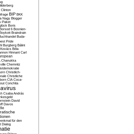
ug
ilderberg
l Clinton
BIP
frage
BKK
ka Nagy
Blogger
s-Paket
glück
Boris
Borsod 6
Bosnien-
Boykott
Braindrain
Buchhandel
Buda-
est Pride
hl
Burgberg
Bálint
 Kovács
Béla
nnon Hinnant
Carl
uropean
A
Chanukka
ville
Chemnitz
istdemokratie
Kern
Christlich-
onale
Christliche
born
CIA
Coca-
out
Conchita
avirus
sh
Csaba András
nkesgeld
rnstein
David
ff
Davos
fie
atische
tionen
enkmal für den
t
Dialog
atie