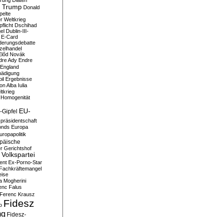
erung
Diäten
 Trump
Donald
pelte
er Weltkrieg
flicht
Dschihad
el
Dublin-III-
E-Card
derungsdebatte
zelhandel
Előd Novák
dre Ady
Endre
England
hädigung
il
Ergebnisse
n Alba Iulia
ltkrieg
 Homogenität
EU-
-Gipfel
präsidentschaft
onds
Europa
uropapolitik
päische
r Gerichtshof
Volkspartei
ent
Ex-Porno-Star
Fachkräftemangel
eise
a Mogherini
enc Falus
Ferenc Krausz
Fidesz
o
ng
Fidesz-