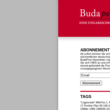
ABONNEMENT
Ab sofort können Sie sic
wöchentlichen deutschs
BudaPost-Newsletter reg
Sie sich HIER an und erh
einmal gebündelt die Pre
vorangegangenen Woch
TAGS
"Lügenrede"
#MeToo
1. 
17-Punkte-Plan
99
168 ó
1968er
1989
1989/90
20