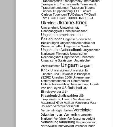
Transkarpatien
Transparency International
Transparenz
Transsexuelle
Transvestit
Trauerbekundungen
Trauertag
Trauma
Trianon
Truppenabzug
TTIP
Tucker
Carlson
Tugenden
TV-Debatte
TV-Duell
Türkei
TV2
Tünde Handó
Uber
UEFA
Ukraine-Krieg
Ukraine
Umverteilung
Umweltschutz
Unabhängigkeit
Unentschlossene
Ungarisch-amerikanische
Beziehungen
Ungarisch-deutsche
Beziehungen
Ungarische Akademie der
Wissenschaften
Ungarische Garde
Ungarische Nationalbank
Ungarischer
Nationaler Filmfonds
Ungarischer
Rechnungshof
Ungarisches Parlament
Ungarische Staatsoper
Ungarische
Ungarn
Ungarn-
Ärztekammer
Kritik
Universitäten
Universität für
Theater- und Filmkunst in Budapest
(SZFE)
Unruhen 2006
Unternehmen
Unternehmenssteuer
Unterschicht
Unterschriftenaktion
Untersuchung
Ursula
US-Botschaft
von der Leyen
US-
US-
Einreiseverbot
Präsidentschaftswahlen
US-
Truppenabzug
Utrecht
Vandalismus
Vasárnapi Hírek
Vatikan
Venezuela
Vera
Jourová
Verbraucherschutz
Vereinigte
Verdienstmöglichkeiten
Staaten von Amerika
Vereinte
Nationen
Verfahren
Verfassungsgericht
Verfassungsänderung
Vergangenheit
Vergewaltigungsvorwurf
Verhandlungen