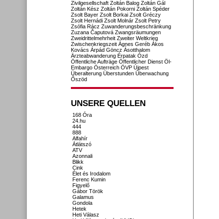
Zivilgesellschaft
Zoltán Balog
Zoltán Gál
Zoltán Kész
Zoltán Pokorni
Zoltán Spéder
Zsolt Bayer
Zsolt Borkai
Zsolt Gréczy
Zsolt Hernádi
Zsolt Molnár
Zsolt Petry
Zsófia Rácz
Zuwanderungsbeschränkung
Zuzana Čaputová
Zwangsräumungen
Zweidrittelmehrheit
Zweiter Weltkrieg
Zwischenkriegszeit
Ágnes Geréb
Ákos
Kovács
Árpád Göncz
Ásotthalom
Ärzteabwanderung
Érpatak
Ózd
Öffentliche Aufträge
Öffentlicher Dienst
Öl-
Embargo
Österreich
ÖVP
Újpest
Überalterung
Überstunden
Überwachung
Őszöd
UNSERE QUELLEN
168 Óra
24.hu
444
888
Alfahír
Átlátszó
ATV
Azonnali
Blikk
Cink
Élet és Irodalom
Ferenc Kumin
Figyelő
Gábor Török
Galamus
Gondola
Hetek
Heti Válasz