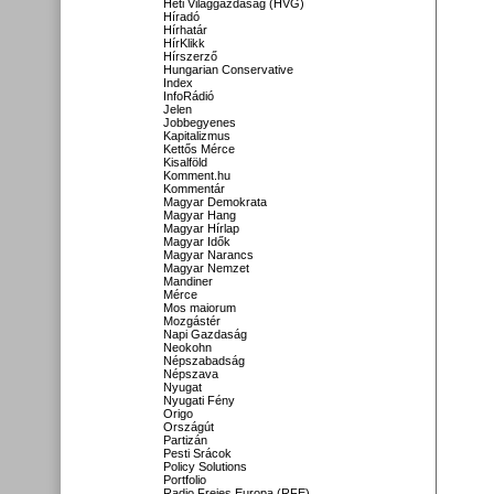
Heti Világgazdaság (HVG)
Híradó
Hírhatár
HírKlikk
Hírszerző
Hungarian Conservative
Index
InfoRádió
Jelen
Jobbegyenes
Kapitalizmus
Kettős Mérce
Kisalföld
Komment.hu
Kommentár
Magyar Demokrata
Magyar Hang
Magyar Hírlap
Magyar Idők
Magyar Narancs
Magyar Nemzet
Mandiner
Mérce
Mos maiorum
Mozgástér
Napi Gazdaság
Neokohn
Népszabadság
Népszava
Nyugat
Nyugati Fény
Origo
Országút
Partizán
Pesti Srácok
Policy Solutions
Portfolio
Radio Freies Europa (RFE)