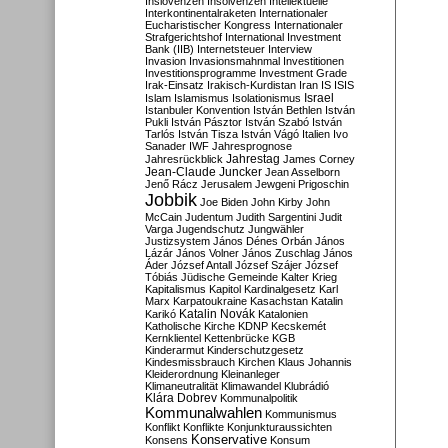
Inslovenzen
Insolvenzen
Intellektuelle
Interkontinentalraketen
Internationaler
Eucharistischer Kongress
Internationaler
Strafgerichtshof
International Investment
Bank (IIB)
Internetsteuer
Interview
Invasion
Invasionsmahnmal
Investitionen
Investitionsprogramme
Investment Grade
Irak-Einsatz
Irakisch-Kurdistan
Iran
IS
ISIS
Israel
Islam
Islamismus
Isolationismus
Istanbuler Konvention
István Bethlen
István
Pukli
István Pásztor
István Szabó
István
Tarlós
István Tisza
István Vágó
Italien
Ivo
Sanader
IWF
Jahresprognose
Jahrestag
Jahresrückblick
James Corney
Jean-Claude Juncker
Jean Asselborn
Jenő Rácz
Jerusalem
Jewgeni Prigoschin
Jobbik
Joe Biden
John Kirby
John
McCain
Judentum
Judith Sargentini
Judit
Varga
Jugendschutz
Jungwähler
Justizsystem
János Dénes Orbán
János
Lázár
János Volner
János Zuschlag
János
Áder
József Antall
József Szájer
József
Tóbiás
Jüdische Gemeinde
Kalter Krieg
Kapitalismus
Kapitol
Kardinalgesetz
Karl
Marx
Karpatoukraine
Kasachstan
Katalin
Katalin Novák
Karikó
Katalonien
Katholische Kirche
KDNP
Kecskemét
Kernklientel
Kettenbrücke
KGB
Kinderarmut
Kinderschutzgesetz
Kindesmissbrauch
Kirchen
Klaus Johannis
Kleiderordnung
Kleinanleger
Klimaneutralität
Klimawandel
Klubrádió
Klára Dobrev
Kommunalpolitik
Kommunalwahlen
Kommunismus
Konflikt
Konflikte
Konjunkturaussichten
Konservative
Konsens
Konsum