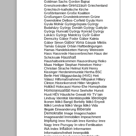
Goldman Sachs
Gordon Bajnai
Grenzzaun
Grenzkontrollen
Griechenland
Griechisch-katholische Kirche
Großbritannien
Große Koalition
Großungarn
Grundeinkommen
Grüne
Gwendoline Delbos-Corfield
Gyula Horn
Gyula Molnár
Gyöngyöspata
György
Budaházy
György Donáth
György Gattyán
György Hunvald
György Konrád
György
Lukács
György Matolcsy
Győr
Gábor
Demszky
Gábor Fodor
Gábor Kaleta
Gábor Vona
Gábor Simon
Gáspár Miklós
Tamás
Gáspár Orbán
Haftbedingungen
Hamas
Handelsketten
Harvey Weinstein
Hass
Hassrede
Hassverbrechen
Haus der
Haushalt
Schicksale
Haushaltseinkommen
Hausordnung
Heiko
Maas
Heiliger Stephan
Heineken
Heinz-
Christian Strache
Helmut Kohl
Henry
Kissinger
Herdenimmunität
Hertha BSC
Berlin
Heti Világgazdaság (HVG)
Heti
Válasz
Hilfsmaßnahmen
Hilfspaket
Hillary
Clinton
Historikerstreit
Hitler-Vergleich
Hollókő
Holocaust
Homo-Ehe
Homophobie
Homosexualität
Horst Seehofer
Hunxit
Huxit
HÉV
Häusliche Gewalt
Hír TV
Iain
Lindsay
Identität
Identitätspolitik
Ideologie
Ikonen
Ildikó Bangó Borbély
Ildikó Enyedi
Ildikó Lendvai
Ildikó Varga
Ildikó Vida
Illiberale
Illegale Einwanderung
Demokratie
Image
Imageschaden
Imagewandel
Immobilien
Impeachment
Impfung
Imre Horváth
Imre Kertész
Imre
Nagy
Imre Pozsgay
In-vitro-Fertilisation
Inflation
INA
Index
Informanten
Informationsfreiheit
Innenpolitik