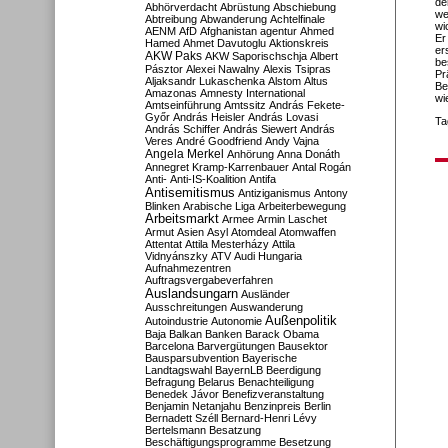
de
Abhörverdacht
Abrüstung
Abschiebung
we
Abtreibung
Abwanderung
Achtelfinale
wi
AENM
AfD
Afghanistan
agentur
Ahmed
Er
Hamed
Ahmet Davutoglu
Aktionskreis
er
AKW Paks
AKW Saporischschja
Albert
be
Pásztor
Alexei Nawalny
Alexis Tsipras
Pr
Aljaksandr Lukaschenka
Alstom
Altus
Be
Amazonas
Amnesty International
wi
Amtseinführung
Amtssitz
András Fekete-
Győr
András Heisler
András Lovasi
Ta
András Schiffer
András Siewert
András
Veres
André Goodfriend
Andy Vajna
Angela Merkel
Anhörung
Anna Donáth
Annegret Kramp-Karrenbauer
Antal Rogán
Anti-
Anti-IS-Koalition
Antifa
Antisemitismus
Antiziganismus
Antony
Blinken
Arabische Liga
Arbeiterbewegung
Arbeitsmarkt
Armee
Armin Laschet
Armut
Asien
Asyl
Atomdeal
Atomwaffen
Attentat
Attila Mesterházy
Attila
Vidnyánszky
ATV
Audi Hungaria
Aufnahmezentren
Auftragsvergabeverfahren
Auslandsungarn
Ausländer
Ausschreitungen
Auswanderung
Außenpolitik
Autoindustrie
Autonomie
Baja
Balkan
Banken
Barack Obama
Barcelona
Barvergütungen
Bausektor
Bausparsubvention
Bayerische
Landtagswahl
BayernLB
Beerdigung
Befragung
Belarus
Benachteiligung
Benedek Jávor
Benefizveranstaltung
Benjamin Netanjahu
Benzinpreis
Berlin
Bernadett Széll
Bernard-Henri Lévy
Bertelsmann
Besatzung
Beschäftigungsprogramme
Besetzung