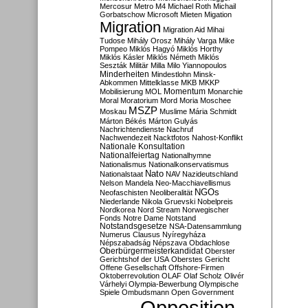
Mercosur
Metro M4
Michael Roth
Michail
Gorbatschow
Microsoft
Mieten
Migation
Migration
Migration Aid
Mihai
Tudose
Mihály Orosz
Mihály Varga
Mike
Pompeo
Miklós Hagyó
Miklós Horthy
Miklós Kásler
Miklós Németh
Miklós
Seszták
Militär
Milla
Milo Yiannopoulos
Minderheiten
Mindestlohn
Minsk-
Abkommen
Mittelklasse
MKB
MKKP
Momentum
Mobilisierung
MOL
Monarchie
Moral
Moratorium
Mord
Moria
Moschee
MSZP
Moskau
Muslime
Mária Schmidt
Márton Békés
Márton Gulyás
Nachrichtendienste
Nachruf
Nachwendezeit
Nacktfotos
Nahost-Konflikt
Nationale Konsultation
Nationalfeiertag
Nationalhymne
Nationalismus
Nationalkonservatismus
Nato
Nationalstaat
NAV
Nazideutschland
Nelson Mandela
Neo-Macchiavellismus
NGOs
Neofaschisten
Neoliberalität
Niederlande
Nikola Gruevski
Nobelpreis
Nordkorea
Nord Stream
Norwegischer
Fonds
Notre Dame
Notstand
Notstandsgesetze
NSA-Datensammlung
Numerus Clausus
Nyíregyháza
Népszabadság
Népszava
Obdachlose
Oberbürgermeisterkandidat
Oberster
Gerichtshof der USA
Oberstes Gericht
Offene Gesellschaft
Offshore-Firmen
Oktoberrevolution
OLAF
Olaf Scholz
Olivér
Várhelyi
Olympia-Bewerbung
Olympische
Spiele
Ombudsmann
Open Government
Opposition