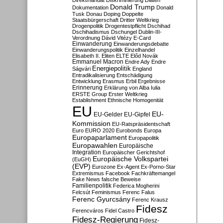
Direktmandat
Diskriminierung
Diäten
Donald Trump
Dokumentation
Donald
Tusk
Donau
Doping
Doppelte
Staatsbürgerschaft
Dritter Weltkrieg
Drogenpolitik
Drogentestpflicht
Dschihad
Dschihadismus
Dschungel
Dublin-III-
Verordnung
Dávid Vitézy
E-Card
Einwanderung
Einwanderungsdebatte
Einwanderungspolitik
Einzelhandel
Elisabeth II.
Eliten
ELTE
Előd Novák
Emmanuel Macron
Endre Ady
Endre
Energiepolitik
Ságvári
England
Entradikalisierung
Entschädigung
Entwicklung
Erasmus
Erbil
Ergebnisse
Erinnerung
Erklärung von Alba Iulia
ERSTE Group
Erster Weltkrieg
Establishment
Ethnische Homogenität
EU
EU-
EU-Gelder
EU-Gipfel
Kommission
EU-Ratspräsidentschaft
Euro
EURO 2020
Eurobonds
Europa
Europaparlament
Europapolitik
Europawahlen
Europäische
Integration
Europäischer Gerichtshof
Europäische Volkspartei
(EuGH)
(EVP)
Eurozone
Ex-Agent
Ex-Porno-Star
Extremismus
Facebook
Fachkräftemangel
Fake News
falsche Beweise
Familienpolitik
Federica Mogherini
Felcsút
Feminismus
Ferenc Falus
Ferenc Gyurcsány
Ferenc Krausz
Fidesz
Ferencváros
Fidel Castro
Fidesz-Regierung
Fidesz-