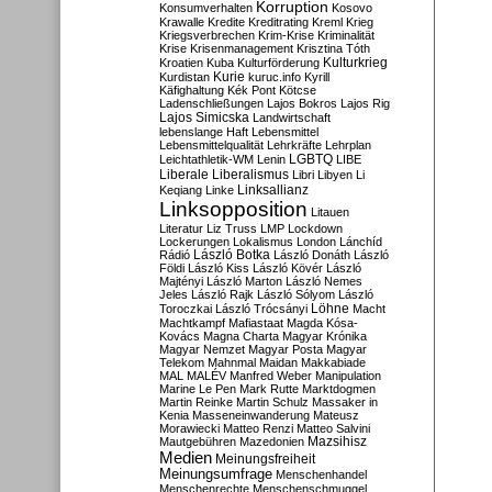
Korruption
Konsumverhalten
Kosovo
Krawalle
Kredite
Kreditrating
Kreml
Krieg
Kriegsverbrechen
Krim-Krise
Kriminalität
Krise
Krisenmanagement
Krisztina Tóth
Kulturkrieg
Kroatien
Kuba
Kulturförderung
Kurdistan
Kurie
kuruc.info
Kyrill
Käfighaltung
Kék Pont
Kötcse
Ladenschließungen
Lajos Bokros
Lajos Rig
Lajos Simicska
Landwirtschaft
lebenslange Haft
Lebensmittel
Lebensmittelqualität
Lehrkräfte
Lehrplan
LGBTQ
Leichtathletik-WM
Lenin
LIBE
Liberale
Liberalismus
Libri
Libyen
Li
Linksallianz
Keqiang
Linke
Linksopposition
Litauen
Literatur
Liz Truss
LMP
Lockdown
Lockerungen
Lokalismus
London
Lánchíd
Rádió
László Botka
László Donáth
László
Földi
László Kiss
László Kövér
László
Majtényi
László Marton
László Nemes
Jeles
László Rajk
László Sólyom
László
Löhne
Toroczkai
László Trócsányi
Macht
Machtkampf
Mafiastaat
Magda Kósa-
Kovács
Magna Charta
Magyar Krónika
Magyar Nemzet
Magyar Posta
Magyar
Telekom
Mahnmal
Maidan
Makkabiade
MAL
MALÉV
Manfred Weber
Manipulation
Marine Le Pen
Mark Rutte
Marktdogmen
Martin Reinke
Martin Schulz
Massaker in
Kenia
Masseneinwanderung
Mateusz
Morawiecki
Matteo Renzi
Matteo Salvini
Mautgebühren
Mazedonien
Mazsihisz
Medien
Meinungsfreiheit
Meinungsumfrage
Menschenhandel
Menschenrechte
Menschenschmuggel