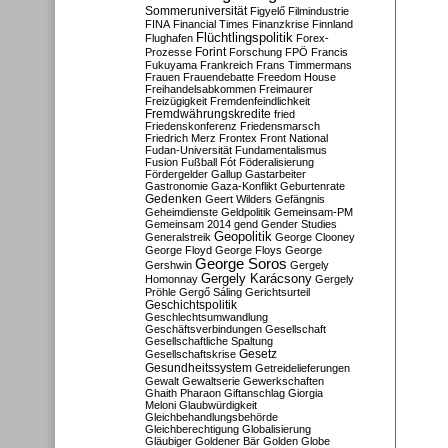
Sommeruniversität
Figyelő
Filmindustrie
FINA
Financial Times
Finanzkrise
Finnland
Flüchtlingspolitik
Flughafen
Forex-
Forint
Prozesse
Forschung
FPÖ
Francis
Fukuyama
Frankreich
Frans Timmermans
Frauen
Frauendebatte
Freedom House
Freihandelsabkommen
Freimaurer
Freizügigkeit
Fremdenfeindlichkeit
Fremdwährungskredite
fried
Friedenskonferenz
Friedensmarsch
Friedrich Merz
Frontex
Front National
Fudan-Universität
Fundamentalismus
Fusion
Fußball
Fót
Föderalisierung
Fördergelder
Gallup
Gastarbeiter
Gastronomie
Gaza-Konflikt
Geburtenrate
Gedenken
Geert Wilders
Gefängnis
Geheimdienste
Geldpolitik
Gemeinsam-PM
Gemeinsam 2014
gend
Gender Studies
Geopolitik
Generalstreik
George Clooney
George Floyd
George Floys
George
George Soros
Gershwin
Gergely
Gergely Karácsony
Homonnay
Gergely
Pröhle
Gergő Sáling
Gerichtsurteil
Geschichtspolitik
Geschlechtsumwandlung
Geschäftsverbindungen
Gesellschaft
Gesellschaftliche Spaltung
Gesetz
Gesellschaftskrise
Gesundheitssystem
Getreidelieferungen
Gewalt
Gewaltserie
Gewerkschaften
Ghaith Pharaon
Giftanschlag
Giorgia
Meloni
Glaubwürdigkeit
Gleichbehandlungsbehörde
Gleichberechtigung
Globalisierung
Gläubiger
Goldener Bär
Golden Globe