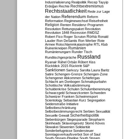
Industrialisierung
Realpolitik
Recep Tayyip
Rechtsextremismus
Erdoğan
Rechte
Rechtsstaatlichkeit
Rede zur Lage
Referendum
der Nation
Reform
Reformation
Regimewechsel
Reisefreiheit
Religion
Renten
Residenz-Programm
Resolution
Rettungspaket
Revolution
Revolution 1848
Rezession
RMDSZ
Roma
Robert Fico
Roger Scruton
Ronald
Lauder
Ron DeSantis
Ron Werber
Rote
Armee
Rotschlammkatastrophe
RTL Klub
Ruinenkneipen
Rumänien
Rumänienungarn
Runder Tisch
Russland
Rundtischgespräche
Ryanair
Ráhel Orbán
Róbert Kiss
Rückblick 2015
Rücktritt
S&P
Sanktionen
Sarkozy
Sarolta Laura Baritz
Satire
Schengen-Grenze
Schengen-Zone
Schengener Abkommen
Schiefergas
Schlacht am Donbogen
Schmalspurbahn
Schottische Volksabstimmung
Schuldenkrise
Schulen
Schulumbenennung
Schwarzgeld
Schwarzkonten
Schweden
Schweizer Franken
Schwimmsport
Scientology
Sebastian Kurz
Segregation
Seidenstraße-Initiative
Selbstbeschränkung
Selbstbestimmungsrecht
Serbien
Sexualität
Sicherheitspolitik
Sexuelle Gewalt
Siebenbürgen
Siegesparade
Sinopharm
Skinheads
Sklavengesetz
Slomó Köves
Slowakei
Slowenien
Solidarität
Sonderbefugnisse
Sondersteuer
Sonntagsverkaufsverbot
Son of Saul
South-Stream-Pipeline
South Stream