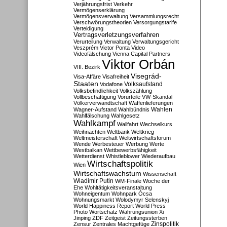
Verjährungsfrist
Verkehr
Vermögenserklärung
Vermögensverwaltung
Versammlungsrecht
Verschwörungstheorien
Versorgungstarife
Verteidigung
Vertragsverletzungsverfahren
Verurteilung
Verwaltung
Verwaltungsgericht
Veszprém
Victor Ponta
Video
Videofälschung
Vienna Capital Partners
Viktor Orbán
VIII. Bezirk
Visegrád-
Visa-Affäre
Visafreiheit
Staaten
Vodafone
Volksaufstand
Volksbefindlichkeit
Volkszählung
Vollbeschäftigung
Vorurteile
VW-Skandal
Völkerverwandtschaft
Waffenlieferungen
Wahlen
Wagner-Aufstand
Wahlbündnis
Wahlfälschung
Wahlgesetz
Wahlkampf
Wallfahrt
Wechselkurs
Weihnachten
Weltbank
Weltkrieg
Weltmeisterschaft
Weltwirtschaftsforum
Wende
Werbesteuer
Werbung
Werte
Westbalkan
Wettbewerbsfähigkeit
Wetterdienst
Whistleblower
Wiederaufbau
Wirtschaftspolitik
Wien
Wirtschaftswachstum
Wissenschaft
Wladimir Putin
WM-Finale
Woche der
Ehe
Wohltätigkeitsveranstaltung
Wohneigentum
Wohnpark Ócsa
Wohnungsmarkt
Wolodymyr Selenskyj
World Happiness Report
World Press
Photo
Wortschatz
Währungsunion
Xi
Jinping
ZDF
Zeitgeist
Zeitungssterben
Zensur
Zentrales Machtgefüge
Zinspolitik