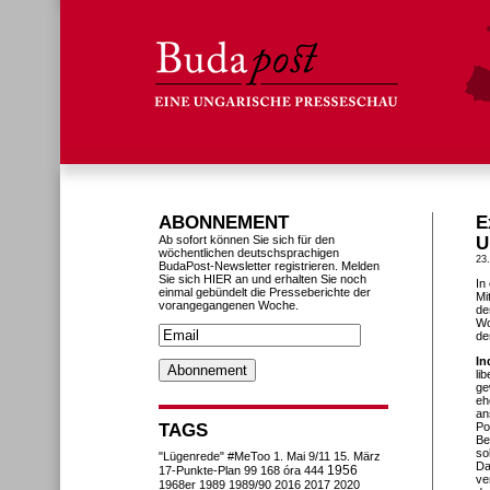
ABONNEMENT
E
Ab sofort können Sie sich für den
U
wöchentlichen deutschsprachigen
23
BudaPost-Newsletter registrieren. Melden
Sie sich HIER an und erhalten Sie noch
In
einmal gebündelt die Presseberichte der
Mi
vorangegangenen Woche.
de
Wo
de
In
li
ge
eh
an
TAGS
Po
Be
sol
"Lügenrede"
#MeToo
1. Mai
9/11
15. März
Da
1956
17-Punkte-Plan
99
168 óra
444
ve
1968er
1989
1989/90
2016
2017
2020