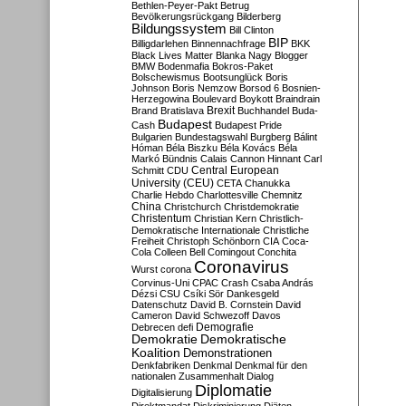
Bethlen-Peyer-Pakt
Betrug
Bevölkerungsrückgang
Bilderberg
Bildungssystem
Bill Clinton
BIP
Billigdarlehen
Binnennachfrage
BKK
Black Lives Matter
Blanka Nagy
Blogger
BMW
Bodenmafia
Bokros-Paket
Bolschewismus
Bootsunglück
Boris
Johnson
Boris Nemzow
Borsod 6
Bosnien-
Herzegowina
Boulevard
Boykott
Braindrain
Brexit
Brand
Bratislava
Buchhandel
Buda-
Budapest
Cash
Budapest Pride
Bulgarien
Bundestagswahl
Burgberg
Bálint
Hóman
Béla Biszku
Béla Kovács
Béla
Markó
Bündnis
Calais
Cannon Hinnant
Carl
Central European
Schmitt
CDU
University (CEU)
CETA
Chanukka
Charlie Hebdo
Charlottesville
Chemnitz
China
Christchurch
Christdemokratie
Christentum
Christian Kern
Christlich-
Demokratische Internationale
Christliche
Freiheit
Christoph Schönborn
CIA
Coca-
Cola
Colleen Bell
Comingout
Conchita
Coronavirus
Wurst
corona
Corvinus-Uni
CPAC
Crash
Csaba András
Dézsi
CSU
Csíki Sör
Dankesgeld
Datenschutz
David B. Cornstein
David
Cameron
David Schwezoff
Davos
Demografie
Debrecen
defi
Demokratie
Demokratische
Koalition
Demonstrationen
Denkfabriken
Denkmal
Denkmal für den
nationalen Zusammenhalt
Dialog
Diplomatie
Digitalisierung