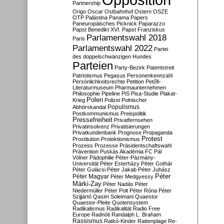
Partnership
Origo
Oscar
Ostbahnhof
Ostern
OSZE
OTP
Palästina
Panama Papers
Paneuropäisches Picknick
Paparazzo
Papst Benedikt XVI.
Papst Franziskus
Parlamentswahl 2018
Paris
Parlamentswahl 2022
Partei
des doppelschwänzigen Hundes
Parteien
Party-Bezirk
Patentstreit
Patriotismus
Pegasus
Personenkennzahl
Persönlichkeitsrechte
Petition
Petőfi-
Literaturmuseum
Pharmaunternehmen
Philosophie
Pipeline
PiS
Pisa-Studie
Plakat-
Polen
Krieg
Polizei
Polnischer
Populismus
Abhörskandal
Postkommunismus
Preispolitik
Pressefreiheit
Privatfernsehen
Privatinsolvenz
Privatisierungen
Privatkundenbank
Prognose
Propaganda
Protest
Prostitution
Protektionismus
Prozess
Prozesse
Präsidentschaftswahl
Prävention
Puskás Akadémia FC
Pál
Völner
Pädophilie
Péter-Pázmány-
Universität
Péter Esterházy
Péter Gothár
Péter Gulácsi
Péter Jakab
Péter Juhász
Péter
Péter Magyar
Péter Medgyessy
Márki-Zay
Péter Nadás
Péter
Niedermüller
Péter Polt
Péter Róna
Péter
Szijjártó
Qasim Soleimani
Quaestor
Quaestor-Pleite
Quotensystem
Radikalismus
Radikalität
Radio Free
Europe
Radnóti
Randalph L. Braham
Rassismus
Ratkó-Kinder
Rattenplage
Re-