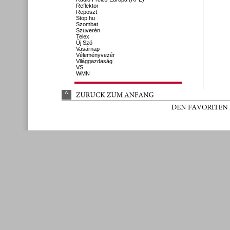
Reflektor
Reposzt
Stop.hu
Szombat
Szuverén
Telex
Új Szó
Vasárnap
Véleményvezér
Világgazdaság
VS
WMN
^
ZURÜ
CK 
ZUM 
ANFANG
DEN 
FAVORITEN 