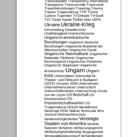
Transkarpatien
Transparency International
Transparenz
Transsexuelle
Transvestit
Trauerbekundungen
Trauertag
Trauma
Trianon
Truppenabzug
TTIP
Tucker
Carlson
Tugenden
TV-Debatte
TV-Duell
Türkei
TV2
Tünde Handó
Uber
UEFA
Ukraine-Krieg
Ukraine
Umverteilung
Umweltschutz
Unabhängigkeit
Unentschlossene
Ungarisch-amerikanische
Beziehungen
Ungarisch-deutsche
Beziehungen
Ungarische Akademie der
Wissenschaften
Ungarische Garde
Ungarische Nationalbank
Ungarischer
Nationaler Filmfonds
Ungarischer
Rechnungshof
Ungarisches Parlament
Ungarische Staatsoper
Ungarische
Ungarn
Ungarn-
Ärztekammer
Kritik
Universitäten
Universität für
Theater- und Filmkunst in Budapest
(SZFE)
Unruhen 2006
Unternehmen
Unternehmenssteuer
Unterschicht
Unterschriftenaktion
Untersuchung
Ursula
US-Botschaft
von der Leyen
US-
US-
Einreiseverbot
Präsidentschaftswahlen
US-
Truppenabzug
Utrecht
Vandalismus
Vasárnapi Hírek
Vatikan
Venezuela
Vera
Jourová
Verbraucherschutz
Vereinigte
Verdienstmöglichkeiten
Staaten von Amerika
Vereinte
Nationen
Verfahren
Verfassungsgericht
Verfassungsänderung
Vergangenheit
Vergewaltigungsvorwurf
Verhandlungen