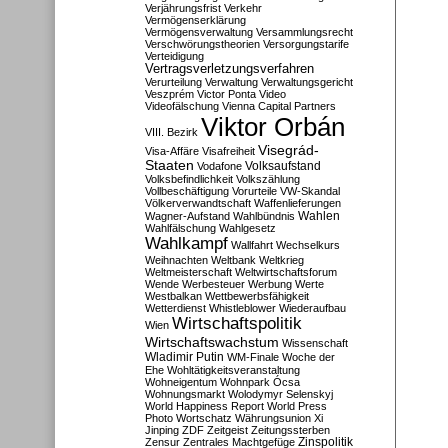
Verjährungsfrist
Verkehr
Vermögenserklärung
Vermögensverwaltung
Versammlungsrecht
Verschwörungstheorien
Versorgungstarife
Verteidigung
Vertragsverletzungsverfahren
Verurteilung
Verwaltung
Verwaltungsgericht
Veszprém
Victor Ponta
Video
Videofälschung
Vienna Capital Partners
Viktor Orbán
VIII. Bezirk
Visegrád-
Visa-Affäre
Visafreiheit
Staaten
Vodafone
Volksaufstand
Volksbefindlichkeit
Volkszählung
Vollbeschäftigung
Vorurteile
VW-Skandal
Völkerverwandtschaft
Waffenlieferungen
Wahlen
Wagner-Aufstand
Wahlbündnis
Wahlfälschung
Wahlgesetz
Wahlkampf
Wallfahrt
Wechselkurs
Weihnachten
Weltbank
Weltkrieg
Weltmeisterschaft
Weltwirtschaftsforum
Wende
Werbesteuer
Werbung
Werte
Westbalkan
Wettbewerbsfähigkeit
Wetterdienst
Whistleblower
Wiederaufbau
Wirtschaftspolitik
Wien
Wirtschaftswachstum
Wissenschaft
Wladimir Putin
WM-Finale
Woche der
Ehe
Wohltätigkeitsveranstaltung
Wohneigentum
Wohnpark Ócsa
Wohnungsmarkt
Wolodymyr Selenskyj
World Happiness Report
World Press
Photo
Wortschatz
Währungsunion
Xi
Jinping
ZDF
Zeitgeist
Zeitungssterben
Zensur
Zentrales Machtgefüge
Zinspolitik