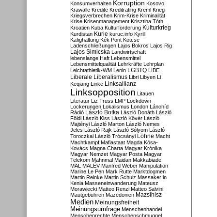
Korruption
Konsumverhalten
Kosovo
Krawalle
Kredite
Kreditrating
Kreml
Krieg
Kriegsverbrechen
Krim-Krise
Kriminalität
Krise
Krisenmanagement
Krisztina Tóth
Kulturkrieg
Kroatien
Kuba
Kulturförderung
Kurdistan
Kurie
kuruc.info
Kyrill
Käfighaltung
Kék Pont
Kötcse
Ladenschließungen
Lajos Bokros
Lajos Rig
Lajos Simicska
Landwirtschaft
lebenslange Haft
Lebensmittel
Lebensmittelqualität
Lehrkräfte
Lehrplan
LGBTQ
Leichtathletik-WM
Lenin
LIBE
Liberale
Liberalismus
Libri
Libyen
Li
Linksallianz
Keqiang
Linke
Linksopposition
Litauen
Literatur
Liz Truss
LMP
Lockdown
Lockerungen
Lokalismus
London
Lánchíd
Rádió
László Botka
László Donáth
László
Földi
László Kiss
László Kövér
László
Majtényi
László Marton
László Nemes
Jeles
László Rajk
László Sólyom
László
Löhne
Toroczkai
László Trócsányi
Macht
Machtkampf
Mafiastaat
Magda Kósa-
Kovács
Magna Charta
Magyar Krónika
Magyar Nemzet
Magyar Posta
Magyar
Telekom
Mahnmal
Maidan
Makkabiade
MAL
MALÉV
Manfred Weber
Manipulation
Marine Le Pen
Mark Rutte
Marktdogmen
Martin Reinke
Martin Schulz
Massaker in
Kenia
Masseneinwanderung
Mateusz
Morawiecki
Matteo Renzi
Matteo Salvini
Mautgebühren
Mazedonien
Mazsihisz
Medien
Meinungsfreiheit
Meinungsumfrage
Menschenhandel
Menschenrechte
Menschenschmuggel