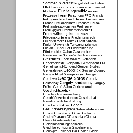
Sommeruniversität
Figyelő
Filmindustrie
FINA
Financial Times
Finanzkrise
Finnland
Flüchtlingspolitik
Flughafen
Forex-
Forint
Prozesse
Forschung
FPÖ
Francis
Fukuyama
Frankreich
Frans Timmermans
Frauen
Frauendebatte
Freedom House
Freihandelsabkommen
Freimaurer
Freizügigkeit
Fremdenfeindlichkeit
Fremdwährungskredite
fried
Friedenskonferenz
Friedensmarsch
Friedrich Merz
Frontex
Front National
Fudan-Universität
Fundamentalismus
Fusion
Fußball
Fót
Föderalisierung
Fördergelder
Gallup
Gastarbeiter
Gastronomie
Gaza-Konflikt
Geburtenrate
Gedenken
Geert Wilders
Gefängnis
Geheimdienste
Geldpolitik
Gemeinsam-PM
Gemeinsam 2014
gend
Gender Studies
Geopolitik
Generalstreik
George Clooney
George Floyd
George Floys
George
George Soros
Gershwin
Gergely
Gergely Karácsony
Homonnay
Gergely
Pröhle
Gergő Sáling
Gerichtsurteil
Geschichtspolitik
Geschlechtsumwandlung
Geschäftsverbindungen
Gesellschaft
Gesellschaftliche Spaltung
Gesetz
Gesellschaftskrise
Gesundheitssystem
Getreidelieferungen
Gewalt
Gewaltserie
Gewerkschaften
Ghaith Pharaon
Giftanschlag
Giorgia
Meloni
Glaubwürdigkeit
Gleichbehandlungsbehörde
Gleichberechtigung
Globalisierung
Gläubiger
Goldener Bär
Golden Globe