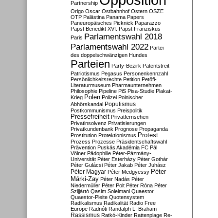
Partnership
Origo
Oscar
Ostbahnhof
Ostern
OSZE
OTP
Palästina
Panama Papers
Paneuropäisches Picknick
Paparazzo
Papst Benedikt XVI.
Papst Franziskus
Parlamentswahl 2018
Paris
Parlamentswahl 2022
Partei
des doppelschwänzigen Hundes
Parteien
Party-Bezirk
Patentstreit
Patriotismus
Pegasus
Personenkennzahl
Persönlichkeitsrechte
Petition
Petőfi-
Literaturmuseum
Pharmaunternehmen
Philosophie
Pipeline
PiS
Pisa-Studie
Plakat-
Polen
Krieg
Polizei
Polnischer
Populismus
Abhörskandal
Postkommunismus
Preispolitik
Pressefreiheit
Privatfernsehen
Privatinsolvenz
Privatisierungen
Privatkundenbank
Prognose
Propaganda
Protest
Prostitution
Protektionismus
Prozess
Prozesse
Präsidentschaftswahl
Prävention
Puskás Akadémia FC
Pál
Völner
Pädophilie
Péter-Pázmány-
Universität
Péter Esterházy
Péter Gothár
Péter Gulácsi
Péter Jakab
Péter Juhász
Péter
Péter Magyar
Péter Medgyessy
Márki-Zay
Péter Nadás
Péter
Niedermüller
Péter Polt
Péter Róna
Péter
Szijjártó
Qasim Soleimani
Quaestor
Quaestor-Pleite
Quotensystem
Radikalismus
Radikalität
Radio Free
Europe
Radnóti
Randalph L. Braham
Rassismus
Ratkó-Kinder
Rattenplage
Re-