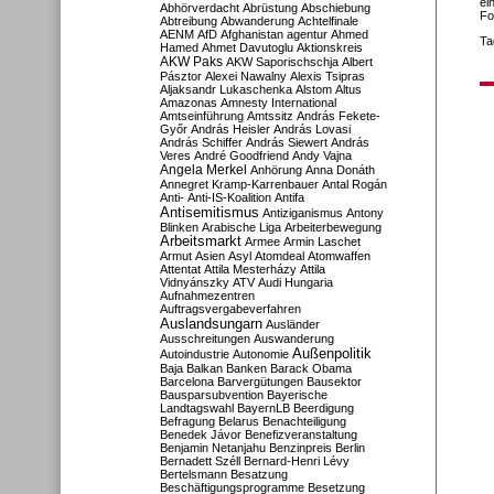
ei
Abhörverdacht
Abrüstung
Abschiebung
Fo
Abtreibung
Abwanderung
Achtelfinale
AENM
AfD
Afghanistan
agentur
Ahmed
Ta
Hamed
Ahmet Davutoglu
Aktionskreis
AKW Paks
AKW Saporischschja
Albert
Pásztor
Alexei Nawalny
Alexis Tsipras
Aljaksandr Lukaschenka
Alstom
Altus
Amazonas
Amnesty International
Amtseinführung
Amtssitz
András Fekete-
Győr
András Heisler
András Lovasi
András Schiffer
András Siewert
András
Veres
André Goodfriend
Andy Vajna
Angela Merkel
Anhörung
Anna Donáth
Annegret Kramp-Karrenbauer
Antal Rogán
Anti-
Anti-IS-Koalition
Antifa
Antisemitismus
Antiziganismus
Antony
Blinken
Arabische Liga
Arbeiterbewegung
Arbeitsmarkt
Armee
Armin Laschet
Armut
Asien
Asyl
Atomdeal
Atomwaffen
Attentat
Attila Mesterházy
Attila
Vidnyánszky
ATV
Audi Hungaria
Aufnahmezentren
Auftragsvergabeverfahren
Auslandsungarn
Ausländer
Ausschreitungen
Auswanderung
Außenpolitik
Autoindustrie
Autonomie
Baja
Balkan
Banken
Barack Obama
Barcelona
Barvergütungen
Bausektor
Bausparsubvention
Bayerische
Landtagswahl
BayernLB
Beerdigung
Befragung
Belarus
Benachteiligung
Benedek Jávor
Benefizveranstaltung
Benjamin Netanjahu
Benzinpreis
Berlin
Bernadett Széll
Bernard-Henri Lévy
Bertelsmann
Besatzung
Beschäftigungsprogramme
Besetzung