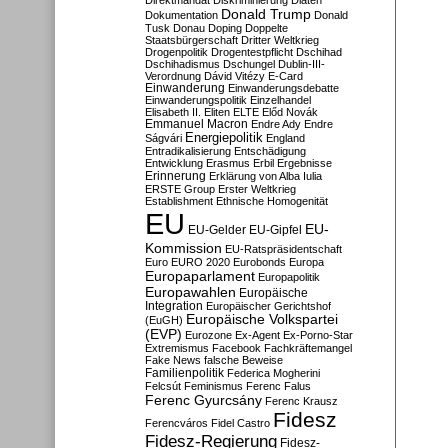
Direktmandat
Diskriminierung
Diäten
Donald Trump
Dokumentation
Donald
Tusk
Donau
Doping
Doppelte
Staatsbürgerschaft
Dritter Weltkrieg
Drogenpolitik
Drogentestpflicht
Dschihad
Dschihadismus
Dschungel
Dublin-III-
Verordnung
Dávid Vitézy
E-Card
Einwanderung
Einwanderungsdebatte
Einwanderungspolitik
Einzelhandel
Elisabeth II.
Eliten
ELTE
Előd Novák
Emmanuel Macron
Endre Ady
Endre
Energiepolitik
Ságvári
England
Entradikalisierung
Entschädigung
Entwicklung
Erasmus
Erbil
Ergebnisse
Erinnerung
Erklärung von Alba Iulia
ERSTE Group
Erster Weltkrieg
Establishment
Ethnische Homogenität
EU
EU-
EU-Gelder
EU-Gipfel
Kommission
EU-Ratspräsidentschaft
Euro
EURO 2020
Eurobonds
Europa
Europaparlament
Europapolitik
Europawahlen
Europäische
Integration
Europäischer Gerichtshof
Europäische Volkspartei
(EuGH)
(EVP)
Eurozone
Ex-Agent
Ex-Porno-Star
Extremismus
Facebook
Fachkräftemangel
Fake News
falsche Beweise
Familienpolitik
Federica Mogherini
Felcsút
Feminismus
Ferenc Falus
Ferenc Gyurcsány
Ferenc Krausz
Fidesz
Ferencváros
Fidel Castro
Fidesz-Regierung
Fidesz-