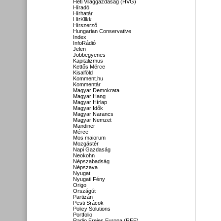
Heti Világgazdaság (HVG)
Híradó
Hírhatár
HírKlikk
Hírszerző
Hungarian Conservative
Index
InfoRádió
Jelen
Jobbegyenes
Kapitalizmus
Kettős Mérce
Kisalföld
Komment.hu
Kommentár
Magyar Demokrata
Magyar Hang
Magyar Hírlap
Magyar Idők
Magyar Narancs
Magyar Nemzet
Mandiner
Mérce
Mos maiorum
Mozgástér
Napi Gazdaság
Neokohn
Népszabadság
Népszava
Nyugat
Nyugati Fény
Origo
Országút
Partizán
Pesti Srácok
Policy Solutions
Portfolio
Radio Freies Europa (RFE)