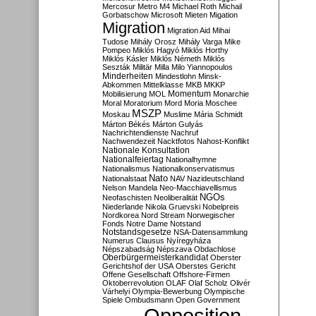
Mercosur
Metro M4
Michael Roth
Michail
Gorbatschow
Microsoft
Mieten
Migation
Migration
Migration Aid
Mihai
Tudose
Mihály Orosz
Mihály Varga
Mike
Pompeo
Miklós Hagyó
Miklós Horthy
Miklós Kásler
Miklós Németh
Miklós
Seszták
Militär
Milla
Milo Yiannopoulos
Minderheiten
Mindestlohn
Minsk-
Abkommen
Mittelklasse
MKB
MKKP
Momentum
Mobilisierung
MOL
Monarchie
Moral
Moratorium
Mord
Moria
Moschee
MSZP
Moskau
Muslime
Mária Schmidt
Márton Békés
Márton Gulyás
Nachrichtendienste
Nachruf
Nachwendezeit
Nacktfotos
Nahost-Konflikt
Nationale Konsultation
Nationalfeiertag
Nationalhymne
Nationalismus
Nationalkonservatismus
Nato
Nationalstaat
NAV
Nazideutschland
Nelson Mandela
Neo-Macchiavellismus
NGOs
Neofaschisten
Neoliberalität
Niederlande
Nikola Gruevski
Nobelpreis
Nordkorea
Nord Stream
Norwegischer
Fonds
Notre Dame
Notstand
Notstandsgesetze
NSA-Datensammlung
Numerus Clausus
Nyíregyháza
Népszabadság
Népszava
Obdachlose
Oberbürgermeisterkandidat
Oberster
Gerichtshof der USA
Oberstes Gericht
Offene Gesellschaft
Offshore-Firmen
Oktoberrevolution
OLAF
Olaf Scholz
Olivér
Várhelyi
Olympia-Bewerbung
Olympische
Spiele
Ombudsmann
Open Government
Opposition