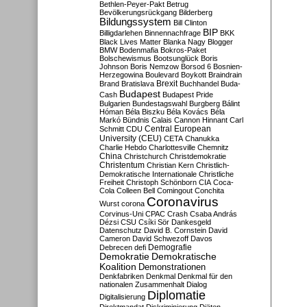
Bethlen-Peyer-Pakt
Betrug
Bevölkerungsrückgang
Bilderberg
Bildungssystem
Bill Clinton
BIP
Billigdarlehen
Binnennachfrage
BKK
Black Lives Matter
Blanka Nagy
Blogger
BMW
Bodenmafia
Bokros-Paket
Bolschewismus
Bootsunglück
Boris
Johnson
Boris Nemzow
Borsod 6
Bosnien-
Herzegowina
Boulevard
Boykott
Braindrain
Brexit
Brand
Bratislava
Buchhandel
Buda-
Budapest
Cash
Budapest Pride
Bulgarien
Bundestagswahl
Burgberg
Bálint
Hóman
Béla Biszku
Béla Kovács
Béla
Markó
Bündnis
Calais
Cannon Hinnant
Carl
Central European
Schmitt
CDU
University (CEU)
CETA
Chanukka
Charlie Hebdo
Charlottesville
Chemnitz
China
Christchurch
Christdemokratie
Christentum
Christian Kern
Christlich-
Demokratische Internationale
Christliche
Freiheit
Christoph Schönborn
CIA
Coca-
Cola
Colleen Bell
Comingout
Conchita
Coronavirus
Wurst
corona
Corvinus-Uni
CPAC
Crash
Csaba András
Dézsi
CSU
Csíki Sör
Dankesgeld
Datenschutz
David B. Cornstein
David
Cameron
David Schwezoff
Davos
Demografie
Debrecen
defi
Demokratie
Demokratische
Koalition
Demonstrationen
Denkfabriken
Denkmal
Denkmal für den
nationalen Zusammenhalt
Dialog
Diplomatie
Digitalisierung