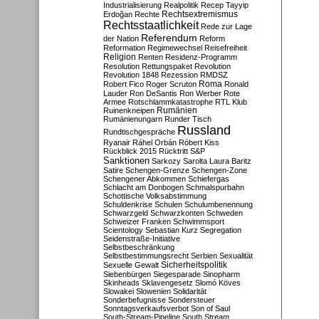
Industrialisierung
Realpolitik
Recep Tayyip
Rechtsextremismus
Erdoğan
Rechte
Rechtsstaatlichkeit
Rede zur Lage
Referendum
der Nation
Reform
Reformation
Regimewechsel
Reisefreiheit
Religion
Renten
Residenz-Programm
Resolution
Rettungspaket
Revolution
Revolution 1848
Rezession
RMDSZ
Roma
Robert Fico
Roger Scruton
Ronald
Lauder
Ron DeSantis
Ron Werber
Rote
Armee
Rotschlammkatastrophe
RTL Klub
Ruinenkneipen
Rumänien
Rumänienungarn
Runder Tisch
Russland
Rundtischgespräche
Ryanair
Ráhel Orbán
Róbert Kiss
Rückblick 2015
Rücktritt
S&P
Sanktionen
Sarkozy
Sarolta Laura Baritz
Satire
Schengen-Grenze
Schengen-Zone
Schengener Abkommen
Schiefergas
Schlacht am Donbogen
Schmalspurbahn
Schottische Volksabstimmung
Schuldenkrise
Schulen
Schulumbenennung
Schwarzgeld
Schwarzkonten
Schweden
Schweizer Franken
Schwimmsport
Scientology
Sebastian Kurz
Segregation
Seidenstraße-Initiative
Selbstbeschränkung
Selbstbestimmungsrecht
Serbien
Sexualität
Sicherheitspolitik
Sexuelle Gewalt
Siebenbürgen
Siegesparade
Sinopharm
Skinheads
Sklavengesetz
Slomó Köves
Slowakei
Slowenien
Solidarität
Sonderbefugnisse
Sondersteuer
Sonntagsverkaufsverbot
Son of Saul
South-Stream-Pipeline
South Stream