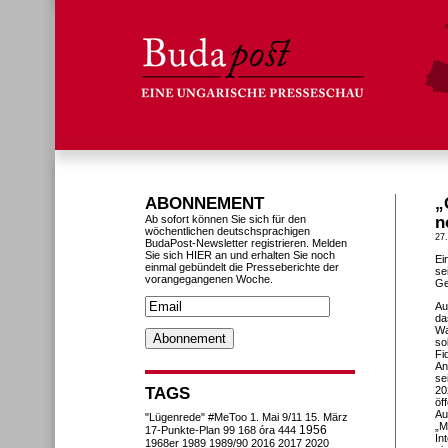
ABONNEMENT
„
Ab sofort können Sie sich für den
n
wöchentlichen deutschsprachigen
27
BudaPost-Newsletter registrieren. Melden
Sie sich HIER an und erhalten Sie noch
Ei
einmal gebündelt die Presseberichte der
se
vorangegangenen Woche.
Ge
Au
da
Wa
so
Fi
An
se
TAGS
20
öf
Au
"Lügenrede"
#MeToo
1. Mai
9/11
15. März
„M
1956
17-Punkte-Plan
99
168 óra
444
In
1968er
1989
1989/90
2016
2017
2020