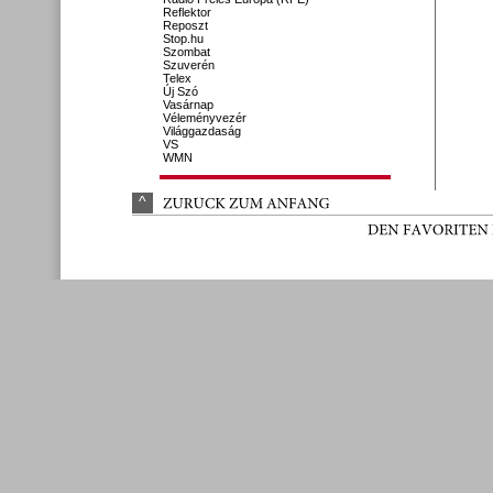
Reflektor
Reposzt
Stop.hu
Szombat
Szuverén
Telex
Új Szó
Vasárnap
Véleményvezér
Világgazdaság
VS
WMN
^
ZURÜ
CK 
ZUM 
ANFANG
DEN 
FAVORITEN 