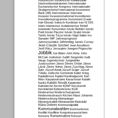
Inslovenzen
Insolvenzen
Intellektuelle
Interkontinentalraketen
Internationaler
Eucharistischer Kongress
Internationaler
Strafgerichtshof
International Investment
Bank (IIB)
Internetsteuer
Interview
Invasion
Invasionsmahnmal
Investitionen
Investitionsprogramme
Investment Grade
Irak-Einsatz
Irakisch-Kurdistan
Iran
IS
ISIS
Israel
Islam
Islamismus
Isolationismus
Istanbuler Konvention
István Bethlen
István
Pukli
István Pásztor
István Szabó
István
Tarlós
István Tisza
István Vágó
Italien
Ivo
Sanader
IWF
Jahresprognose
Jahrestag
Jahresrückblick
James Corney
Jean-Claude Juncker
Jean Asselborn
Jenő Rácz
Jerusalem
Jewgeni Prigoschin
Jobbik
Joe Biden
John Kirby
John
McCain
Judentum
Judith Sargentini
Judit
Varga
Jugendschutz
Jungwähler
Justizsystem
János Dénes Orbán
János
Lázár
János Volner
János Zuschlag
János
Áder
József Antall
József Szájer
József
Tóbiás
Jüdische Gemeinde
Kalter Krieg
Kapitalismus
Kapitol
Kardinalgesetz
Karl
Marx
Karpatoukraine
Kasachstan
Katalin
Katalin Novák
Karikó
Katalonien
Katholische Kirche
KDNP
Kecskemét
Kernklientel
Kettenbrücke
KGB
Kinderarmut
Kinderschutzgesetz
Kindesmissbrauch
Kirchen
Klaus Johannis
Kleiderordnung
Kleinanleger
Klimaneutralität
Klimawandel
Klubrádió
Klára Dobrev
Kommunalpolitik
Kommunalwahlen
Kommunismus
Konflikt
Konflikte
Konjunkturaussichten
Konservative
Konsens
Konsum