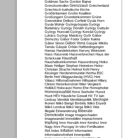
Goldman Sachs
Gordon Bajnai
Grenzzaun
Grenzkontrollen
Griechenland
Griechisch-katholische Kirche
Großbritannien
Große Koalition
Großungarn
Grundeinkommen
Grüne
Gwendoline Delbos-Corfield
Gyula Horn
Gyula Molnár
Gyöngyöspata
György
Budaházy
György Donáth
György Gattyán
György Hunvald
György Konrád
György
Lukács
György Matolcsy
Győr
Gábor
Demszky
Gábor Fodor
Gábor Kaleta
Gábor Vona
Gábor Simon
Gáspár Miklós
Tamás
Gáspár Orbán
Haftbedingungen
Hamas
Handelsketten
Harvey Weinstein
Hass
Hassrede
Hassverbrechen
Haus der
Haushalt
Schicksale
Haushaltseinkommen
Hausordnung
Heiko
Maas
Heiliger Stephan
Heineken
Heinz-
Christian Strache
Helmut Kohl
Henry
Kissinger
Herdenimmunität
Hertha BSC
Berlin
Heti Világgazdaság (HVG)
Heti
Válasz
Hilfsmaßnahmen
Hilfspaket
Hillary
Clinton
Historikerstreit
Hitler-Vergleich
Hollókő
Holocaust
Homo-Ehe
Homophobie
Homosexualität
Horst Seehofer
Hunxit
Huxit
HÉV
Häusliche Gewalt
Hír TV
Iain
Lindsay
Identität
Identitätspolitik
Ideologie
Ikonen
Ildikó Bangó Borbély
Ildikó Enyedi
Ildikó Lendvai
Ildikó Varga
Ildikó Vida
Illiberale
Illegale Einwanderung
Demokratie
Image
Imageschaden
Imagewandel
Immobilien
Impeachment
Impfung
Imre Horváth
Imre Kertész
Imre
Nagy
Imre Pozsgay
In-vitro-Fertilisation
Inflation
INA
Index
Informanten
Informationsfreiheit
Innenpolitik