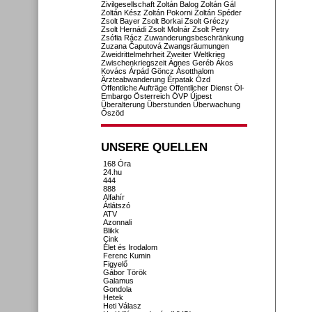
Zivilgesellschaft
Zoltán Balog
Zoltán Gál
Zoltán Kész
Zoltán Pokorni
Zoltán Spéder
Zsolt Bayer
Zsolt Borkai
Zsolt Gréczy
Zsolt Hernádi
Zsolt Molnár
Zsolt Petry
Zsófia Rácz
Zuwanderungsbeschränkung
Zuzana Čaputová
Zwangsräumungen
Zweidrittelmehrheit
Zweiter Weltkrieg
Zwischenkriegszeit
Ágnes Geréb
Ákos
Kovács
Árpád Göncz
Ásotthalom
Ärzteabwanderung
Érpatak
Ózd
Öffentliche Aufträge
Öffentlicher Dienst
Öl-
Embargo
Österreich
ÖVP
Újpest
Überalterung
Überstunden
Überwachung
Őszöd
UNSERE QUELLEN
168 Óra
24.hu
444
888
Alfahír
Átlátszó
ATV
Azonnali
Blikk
Cink
Élet és Irodalom
Ferenc Kumin
Figyelő
Gábor Török
Galamus
Gondola
Hetek
Heti Válasz