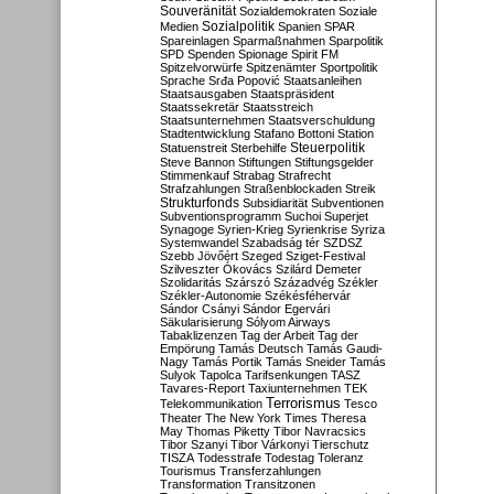
Souveränität
Sozialdemokraten
Soziale
Sozialpolitik
Medien
Spanien
SPAR
Spareinlagen
Sparmaßnahmen
Sparpolitik
SPD
Spenden
Spionage
Spirit FM
Spitzelvorwürfe
Spitzenämter
Sportpolitik
Sprache
Srđa Popović
Staatsanleihen
Staatsausgaben
Staatspräsident
Staatssekretär
Staatsstreich
Staatsunternehmen
Staatsverschuldung
Stadtentwicklung
Stafano Bottoni
Station
Steuerpolitik
Statuenstreit
Sterbehilfe
Steve Bannon
Stiftungen
Stiftungsgelder
Stimmenkauf
Strabag
Strafrecht
Strafzahlungen
Straßenblockaden
Streik
Strukturfonds
Subsidiarität
Subventionen
Subventionsprogramm
Suchoi Superjet
Synagoge
Syrien-Krieg
Syrienkrise
Syriza
Systemwandel
Szabadság tér
SZDSZ
Szebb Jövőért
Szeged
Sziget-Festival
Szilveszter Ókovács
Szilárd Demeter
Szolidaritás
Szárszó
Századvég
Székler
Székler-Autonomie
Székésféhervár
Sándor Csányi
Sándor Egervári
Säkularisierung
Sólyom Airways
Tabaklizenzen
Tag der Arbeit
Tag der
Empörung
Tamás Deutsch
Tamás Gaudi-
Nagy
Tamás Portik
Tamás Sneider
Tamás
Sulyok
Tapolca
Tarifsenkungen
TASZ
Tavares-Report
Taxiunternehmen
TEK
Terrorismus
Telekommunikation
Tesco
Theater
The New York Times
Theresa
May
Thomas Piketty
Tibor Navracsics
Tibor Szanyi
Tibor Várkonyi
Tierschutz
TISZA
Todesstrafe
Todestag
Toleranz
Tourismus
Transferzahlungen
Transformation
Transitzonen