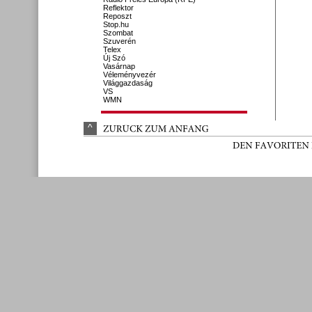
Reflektor
Reposzt
Stop.hu
Szombat
Szuverén
Telex
Új Szó
Vasárnap
Véleményvezér
Világgazdaság
VS
WMN
^
ZURÜ
CK 
ZUM 
ANFANG
DEN 
FAVORITEN 