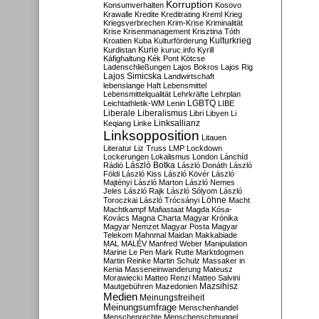
Korruption
Konsumverhalten
Kosovo
Krawalle
Kredite
Kreditrating
Kreml
Krieg
Kriegsverbrechen
Krim-Krise
Kriminalität
Krise
Krisenmanagement
Krisztina Tóth
Kulturkrieg
Kroatien
Kuba
Kulturförderung
Kurdistan
Kurie
kuruc.info
Kyrill
Käfighaltung
Kék Pont
Kötcse
Ladenschließungen
Lajos Bokros
Lajos Rig
Lajos Simicska
Landwirtschaft
lebenslange Haft
Lebensmittel
Lebensmittelqualität
Lehrkräfte
Lehrplan
LGBTQ
Leichtathletik-WM
Lenin
LIBE
Liberale
Liberalismus
Libri
Libyen
Li
Linksallianz
Keqiang
Linke
Linksopposition
Litauen
Literatur
Liz Truss
LMP
Lockdown
Lockerungen
Lokalismus
London
Lánchíd
Rádió
László Botka
László Donáth
László
Földi
László Kiss
László Kövér
László
Majtényi
László Marton
László Nemes
Jeles
László Rajk
László Sólyom
László
Löhne
Toroczkai
László Trócsányi
Macht
Machtkampf
Mafiastaat
Magda Kósa-
Kovács
Magna Charta
Magyar Krónika
Magyar Nemzet
Magyar Posta
Magyar
Telekom
Mahnmal
Maidan
Makkabiade
MAL
MALÉV
Manfred Weber
Manipulation
Marine Le Pen
Mark Rutte
Marktdogmen
Martin Reinke
Martin Schulz
Massaker in
Kenia
Masseneinwanderung
Mateusz
Morawiecki
Matteo Renzi
Matteo Salvini
Mautgebühren
Mazedonien
Mazsihisz
Medien
Meinungsfreiheit
Meinungsumfrage
Menschenhandel
Menschenrechte
Menschenschmuggel