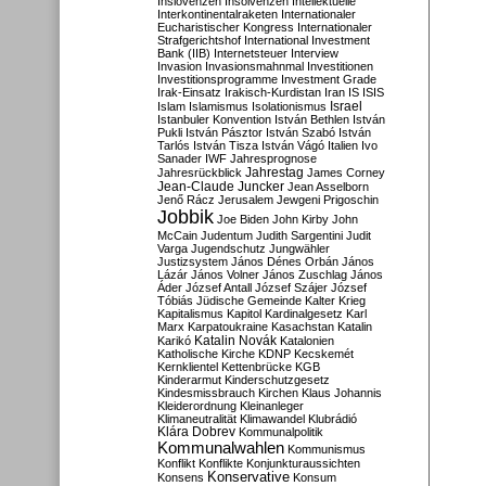
Inslovenzen
Insolvenzen
Intellektuelle
Interkontinentalraketen
Internationaler
Eucharistischer Kongress
Internationaler
Strafgerichtshof
International Investment
Bank (IIB)
Internetsteuer
Interview
Invasion
Invasionsmahnmal
Investitionen
Investitionsprogramme
Investment Grade
Irak-Einsatz
Irakisch-Kurdistan
Iran
IS
ISIS
Israel
Islam
Islamismus
Isolationismus
Istanbuler Konvention
István Bethlen
István
Pukli
István Pásztor
István Szabó
István
Tarlós
István Tisza
István Vágó
Italien
Ivo
Sanader
IWF
Jahresprognose
Jahrestag
Jahresrückblick
James Corney
Jean-Claude Juncker
Jean Asselborn
Jenő Rácz
Jerusalem
Jewgeni Prigoschin
Jobbik
Joe Biden
John Kirby
John
McCain
Judentum
Judith Sargentini
Judit
Varga
Jugendschutz
Jungwähler
Justizsystem
János Dénes Orbán
János
Lázár
János Volner
János Zuschlag
János
Áder
József Antall
József Szájer
József
Tóbiás
Jüdische Gemeinde
Kalter Krieg
Kapitalismus
Kapitol
Kardinalgesetz
Karl
Marx
Karpatoukraine
Kasachstan
Katalin
Katalin Novák
Karikó
Katalonien
Katholische Kirche
KDNP
Kecskemét
Kernklientel
Kettenbrücke
KGB
Kinderarmut
Kinderschutzgesetz
Kindesmissbrauch
Kirchen
Klaus Johannis
Kleiderordnung
Kleinanleger
Klimaneutralität
Klimawandel
Klubrádió
Klára Dobrev
Kommunalpolitik
Kommunalwahlen
Kommunismus
Konflikt
Konflikte
Konjunkturaussichten
Konservative
Konsens
Konsum