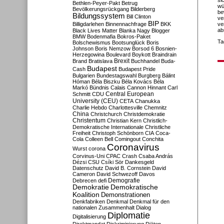
si
Bethlen-Peyer-Pakt
Betrug
wü
Bevölkerungsrückgang
Bilderberg
be
Bildungssystem
Bill Clinton
ve
BIP
Billigdarlehen
Binnennachfrage
BKK
ve
ab
Black Lives Matter
Blanka Nagy
Blogger
BMW
Bodenmafia
Bokros-Paket
Ta
Bolschewismus
Bootsunglück
Boris
Johnson
Boris Nemzow
Borsod 6
Bosnien-
Herzegowina
Boulevard
Boykott
Braindrain
Brexit
Brand
Bratislava
Buchhandel
Buda-
Budapest
Cash
Budapest Pride
Bulgarien
Bundestagswahl
Burgberg
Bálint
Hóman
Béla Biszku
Béla Kovács
Béla
Markó
Bündnis
Calais
Cannon Hinnant
Carl
Central European
Schmitt
CDU
University (CEU)
CETA
Chanukka
Charlie Hebdo
Charlottesville
Chemnitz
China
Christchurch
Christdemokratie
Christentum
Christian Kern
Christlich-
Demokratische Internationale
Christliche
Freiheit
Christoph Schönborn
CIA
Coca-
Cola
Colleen Bell
Comingout
Conchita
Coronavirus
Wurst
corona
Corvinus-Uni
CPAC
Crash
Csaba András
Dézsi
CSU
Csíki Sör
Dankesgeld
Datenschutz
David B. Cornstein
David
Cameron
David Schwezoff
Davos
Demografie
Debrecen
defi
Demokratie
Demokratische
Koalition
Demonstrationen
Denkfabriken
Denkmal
Denkmal für den
nationalen Zusammenhalt
Dialog
Diplomatie
Digitalisierung