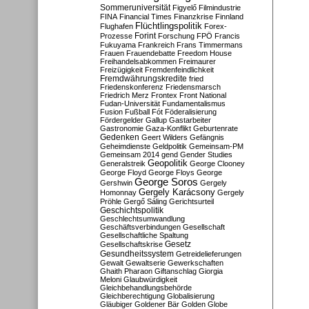
Sommeruniversität
Figyelő
Filmindustrie
FINA
Financial Times
Finanzkrise
Finnland
Flüchtlingspolitik
Flughafen
Forex-
Forint
Prozesse
Forschung
FPÖ
Francis
Fukuyama
Frankreich
Frans Timmermans
Frauen
Frauendebatte
Freedom House
Freihandelsabkommen
Freimaurer
Freizügigkeit
Fremdenfeindlichkeit
Fremdwährungskredite
fried
Friedenskonferenz
Friedensmarsch
Friedrich Merz
Frontex
Front National
Fudan-Universität
Fundamentalismus
Fusion
Fußball
Fót
Föderalisierung
Fördergelder
Gallup
Gastarbeiter
Gastronomie
Gaza-Konflikt
Geburtenrate
Gedenken
Geert Wilders
Gefängnis
Geheimdienste
Geldpolitik
Gemeinsam-PM
Gemeinsam 2014
gend
Gender Studies
Geopolitik
Generalstreik
George Clooney
George Floyd
George Floys
George
George Soros
Gershwin
Gergely
Gergely Karácsony
Homonnay
Gergely
Pröhle
Gergő Sáling
Gerichtsurteil
Geschichtspolitik
Geschlechtsumwandlung
Geschäftsverbindungen
Gesellschaft
Gesellschaftliche Spaltung
Gesetz
Gesellschaftskrise
Gesundheitssystem
Getreidelieferungen
Gewalt
Gewaltserie
Gewerkschaften
Ghaith Pharaon
Giftanschlag
Giorgia
Meloni
Glaubwürdigkeit
Gleichbehandlungsbehörde
Gleichberechtigung
Globalisierung
Gläubiger
Goldener Bär
Golden Globe