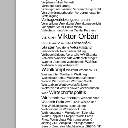
Verjährungsfrist
Verkehr
Vermögenserklärung
Vermögensverwaltung
Versammlungsrecht
Verschwörungstheorien
Versorgungstarife
Verteidigung
Vertragsverletzungsverfahren
Verurteilung
Verwaltung
Verwaltungsgericht
Veszprém
Victor Ponta
Video
Videofälschung
Vienna Capital Partners
Viktor Orbán
VIII. Bezirk
Visegrád-
Visa-Affäre
Visafreiheit
Staaten
Vodafone
Volksaufstand
Volksbefindlichkeit
Volkszählung
Vollbeschäftigung
Vorurteile
VW-Skandal
Völkerverwandtschaft
Waffenlieferungen
Wahlen
Wagner-Aufstand
Wahlbündnis
Wahlfälschung
Wahlgesetz
Wahlkampf
Wallfahrt
Wechselkurs
Weihnachten
Weltbank
Weltkrieg
Weltmeisterschaft
Weltwirtschaftsforum
Wende
Werbesteuer
Werbung
Werte
Westbalkan
Wettbewerbsfähigkeit
Wetterdienst
Whistleblower
Wiederaufbau
Wirtschaftspolitik
Wien
Wirtschaftswachstum
Wissenschaft
Wladimir Putin
WM-Finale
Woche der
Ehe
Wohltätigkeitsveranstaltung
Wohneigentum
Wohnpark Ócsa
Wohnungsmarkt
Wolodymyr Selenskyj
World Happiness Report
World Press
Photo
Wortschatz
Währungsunion
Xi
Jinping
ZDF
Zeitgeist
Zeitungssterben
Zensur
Zentrales Machtgefüge
Zinspolitik