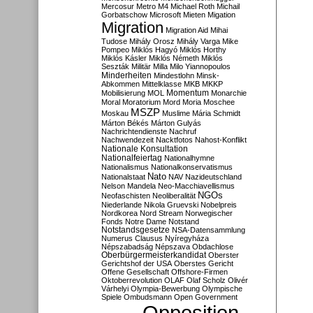
Mercosur
Metro M4
Michael Roth
Michail
Gorbatschow
Microsoft
Mieten
Migation
Migration
Migration Aid
Mihai
Tudose
Mihály Orosz
Mihály Varga
Mike
Pompeo
Miklós Hagyó
Miklós Horthy
Miklós Kásler
Miklós Németh
Miklós
Seszták
Militär
Milla
Milo Yiannopoulos
Minderheiten
Mindestlohn
Minsk-
Abkommen
Mittelklasse
MKB
MKKP
Momentum
Mobilisierung
MOL
Monarchie
Moral
Moratorium
Mord
Moria
Moschee
MSZP
Moskau
Muslime
Mária Schmidt
Márton Békés
Márton Gulyás
Nachrichtendienste
Nachruf
Nachwendezeit
Nacktfotos
Nahost-Konflikt
Nationale Konsultation
Nationalfeiertag
Nationalhymne
Nationalismus
Nationalkonservatismus
Nato
Nationalstaat
NAV
Nazideutschland
Nelson Mandela
Neo-Macchiavellismus
NGOs
Neofaschisten
Neoliberalität
Niederlande
Nikola Gruevski
Nobelpreis
Nordkorea
Nord Stream
Norwegischer
Fonds
Notre Dame
Notstand
Notstandsgesetze
NSA-Datensammlung
Numerus Clausus
Nyíregyháza
Népszabadság
Népszava
Obdachlose
Oberbürgermeisterkandidat
Oberster
Gerichtshof der USA
Oberstes Gericht
Offene Gesellschaft
Offshore-Firmen
Oktoberrevolution
OLAF
Olaf Scholz
Olivér
Várhelyi
Olympia-Bewerbung
Olympische
Spiele
Ombudsmann
Open Government
Opposition