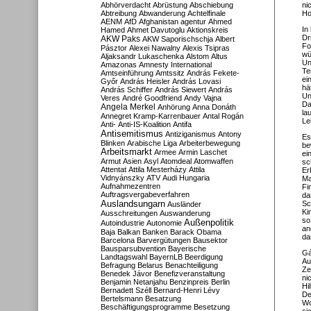
Abhörverdacht
Abrüstung
Abschiebung
ni
Abtreibung
Abwanderung
Achtelfinale
Ho
AENM
AfD
Afghanistan
agentur
Ahmed
In
Hamed
Ahmet Davutoglu
Aktionskreis
Dr
AKW Paks
AKW Saporischschja
Albert
Fo
Pásztor
Alexei Nawalny
Alexis Tsipras
wü
Aljaksandr Lukaschenka
Alstom
Altus
Un
Amazonas
Amnesty International
Te
Amtseinführung
Amtssitz
András Fekete-
ei
Győr
András Heisler
András Lovasi
hä
András Schiffer
András Siewert
András
Un
Veres
André Goodfriend
Andy Vajna
Da
Angela Merkel
Anhörung
Anna Donáth
la
Annegret Kramp-Karrenbauer
Antal Rogán
Le
Anti-
Anti-IS-Koalition
Antifa
Antisemitismus
Antiziganismus
Antony
Es
Blinken
Arabische Liga
Arbeiterbewegung
be
Arbeitsmarkt
Armee
Armin Laschet
ei
Armut
Asien
Asyl
Atomdeal
Atomwaffen
sc
Attentat
Attila Mesterházy
Attila
Er
Vidnyánszky
ATV
Audi Hungaria
Ma
Aufnahmezentren
Fi
Auftragsvergabeverfahren
da
Auslandsungarn
Sc
Ausländer
Ki
Ausschreitungen
Auswanderung
so
Außenpolitik
Autoindustrie
Autonomie
an
Baja
Balkan
Banken
Barack Obama
da
Barcelona
Barvergütungen
Bausektor
Bausparsubvention
Bayerische
Gá
Landtagswahl
BayernLB
Beerdigung
Au
Befragung
Belarus
Benachteiligung
Ze
Benedek Jávor
Benefizveranstaltung
ni
Benjamin Netanjahu
Benzinpreis
Berlin
Hi
Bernadett Széll
Bernard-Henri Lévy
De
Bertelsmann
Besatzung
Wo
Beschäftigungsprogramme
Besetzung