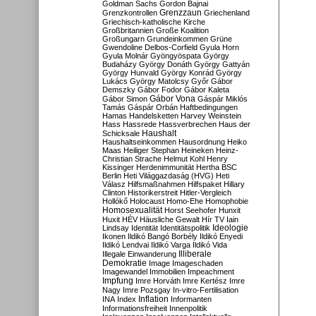
Goldman Sachs
Gordon Bajnai
Grenzzaun
Grenzkontrollen
Griechenland
Griechisch-katholische Kirche
Großbritannien
Große Koalition
Großungarn
Grundeinkommen
Grüne
Gwendoline Delbos-Corfield
Gyula Horn
Gyula Molnár
Gyöngyöspata
György
Budaházy
György Donáth
György Gattyán
György Hunvald
György Konrád
György
Lukács
György Matolcsy
Győr
Gábor
Demszky
Gábor Fodor
Gábor Kaleta
Gábor Vona
Gábor Simon
Gáspár Miklós
Tamás
Gáspár Orbán
Haftbedingungen
Hamas
Handelsketten
Harvey Weinstein
Hass
Hassrede
Hassverbrechen
Haus der
Haushalt
Schicksale
Haushaltseinkommen
Hausordnung
Heiko
Maas
Heiliger Stephan
Heineken
Heinz-
Christian Strache
Helmut Kohl
Henry
Kissinger
Herdenimmunität
Hertha BSC
Berlin
Heti Világgazdaság (HVG)
Heti
Válasz
Hilfsmaßnahmen
Hilfspaket
Hillary
Clinton
Historikerstreit
Hitler-Vergleich
Hollókő
Holocaust
Homo-Ehe
Homophobie
Homosexualität
Horst Seehofer
Hunxit
Huxit
HÉV
Häusliche Gewalt
Hír TV
Iain
Lindsay
Identität
Identitätspolitik
Ideologie
Ikonen
Ildikó Bangó Borbély
Ildikó Enyedi
Ildikó Lendvai
Ildikó Varga
Ildikó Vida
Illiberale
Illegale Einwanderung
Demokratie
Image
Imageschaden
Imagewandel
Immobilien
Impeachment
Impfung
Imre Horváth
Imre Kertész
Imre
Nagy
Imre Pozsgay
In-vitro-Fertilisation
Inflation
INA
Index
Informanten
Informationsfreiheit
Innenpolitik