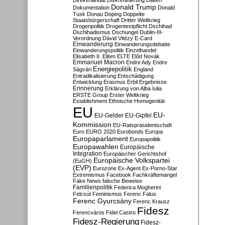
Direktmandat
Diskriminierung
Diäten
Donald Trump
Dokumentation
Donald
Tusk
Donau
Doping
Doppelte
Staatsbürgerschaft
Dritter Weltkrieg
Drogenpolitik
Drogentestpflicht
Dschihad
Dschihadismus
Dschungel
Dublin-III-
Verordnung
Dávid Vitézy
E-Card
Einwanderung
Einwanderungsdebatte
Einwanderungspolitik
Einzelhandel
Elisabeth II.
Eliten
ELTE
Előd Novák
Emmanuel Macron
Endre Ady
Endre
Energiepolitik
Ságvári
England
Entradikalisierung
Entschädigung
Entwicklung
Erasmus
Erbil
Ergebnisse
Erinnerung
Erklärung von Alba Iulia
ERSTE Group
Erster Weltkrieg
Establishment
Ethnische Homogenität
EU
EU-
EU-Gelder
EU-Gipfel
Kommission
EU-Ratspräsidentschaft
Euro
EURO 2020
Eurobonds
Europa
Europaparlament
Europapolitik
Europawahlen
Europäische
Integration
Europäischer Gerichtshof
Europäische Volkspartei
(EuGH)
(EVP)
Eurozone
Ex-Agent
Ex-Porno-Star
Extremismus
Facebook
Fachkräftemangel
Fake News
falsche Beweise
Familienpolitik
Federica Mogherini
Felcsút
Feminismus
Ferenc Falus
Ferenc Gyurcsány
Ferenc Krausz
Fidesz
Ferencváros
Fidel Castro
Fidesz-Regierung
Fidesz-