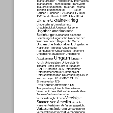
Transkarpatien
Transparency International
Transparenz
Transsexuelle
Transvestit
Trauerbekundungen
Trauertag
Trauma
Trianon
Truppenabzug
TTIP
Tucker
Carlson
Tugenden
TV-Debatte
TV-Duell
Türkei
TV2
Tünde Handó
Uber
UEFA
Ukraine-Krieg
Ukraine
Umverteilung
Umweltschutz
Unabhängigkeit
Unentschlossene
Ungarisch-amerikanische
Beziehungen
Ungarisch-deutsche
Beziehungen
Ungarische Akademie der
Wissenschaften
Ungarische Garde
Ungarische Nationalbank
Ungarischer
Nationaler Filmfonds
Ungarischer
Rechnungshof
Ungarisches Parlament
Ungarische Staatsoper
Ungarische
Ungarn
Ungarn-
Ärztekammer
Kritik
Universitäten
Universität für
Theater- und Filmkunst in Budapest
(SZFE)
Unruhen 2006
Unternehmen
Unternehmenssteuer
Unterschicht
Unterschriftenaktion
Untersuchung
Ursula
US-Botschaft
von der Leyen
US-
US-
Einreiseverbot
Präsidentschaftswahlen
US-
Truppenabzug
Utrecht
Vandalismus
Vasárnapi Hírek
Vatikan
Venezuela
Vera
Jourová
Verbraucherschutz
Vereinigte
Verdienstmöglichkeiten
Staaten von Amerika
Vereinte
Nationen
Verfahren
Verfassungsgericht
Verfassungsänderung
Vergangenheit
Vergewaltigungsvorwurf
Verhandlungen