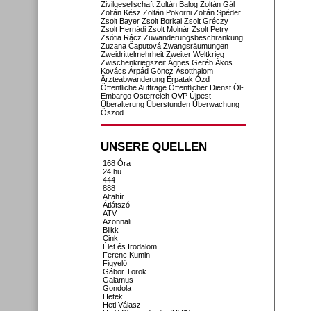
Zivilgesellschaft
Zoltán Balog
Zoltán Gál
Zoltán Kész
Zoltán Pokorni
Zoltán Spéder
Zsolt Bayer
Zsolt Borkai
Zsolt Gréczy
Zsolt Hernádi
Zsolt Molnár
Zsolt Petry
Zsófia Rácz
Zuwanderungsbeschränkung
Zuzana Čaputová
Zwangsräumungen
Zweidrittelmehrheit
Zweiter Weltkrieg
Zwischenkriegszeit
Ágnes Geréb
Ákos
Kovács
Árpád Göncz
Ásotthalom
Ärzteabwanderung
Érpatak
Ózd
Öffentliche Aufträge
Öffentlicher Dienst
Öl-
Embargo
Österreich
ÖVP
Újpest
Überalterung
Überstunden
Überwachung
Őszöd
UNSERE QUELLEN
168 Óra
24.hu
444
888
Alfahír
Átlátszó
ATV
Azonnali
Blikk
Cink
Élet és Irodalom
Ferenc Kumin
Figyelő
Gábor Török
Galamus
Gondola
Hetek
Heti Válasz