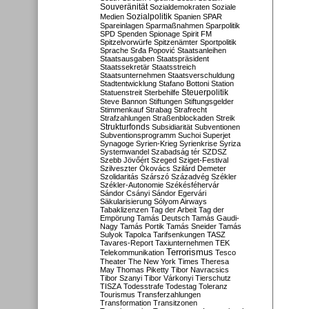
Souveränität
Sozialdemokraten
Soziale
Sozialpolitik
Medien
Spanien
SPAR
Spareinlagen
Sparmaßnahmen
Sparpolitik
SPD
Spenden
Spionage
Spirit FM
Spitzelvorwürfe
Spitzenämter
Sportpolitik
Sprache
Srđa Popović
Staatsanleihen
Staatsausgaben
Staatspräsident
Staatssekretär
Staatsstreich
Staatsunternehmen
Staatsverschuldung
Stadtentwicklung
Stafano Bottoni
Station
Steuerpolitik
Statuenstreit
Sterbehilfe
Steve Bannon
Stiftungen
Stiftungsgelder
Stimmenkauf
Strabag
Strafrecht
Strafzahlungen
Straßenblockaden
Streik
Strukturfonds
Subsidiarität
Subventionen
Subventionsprogramm
Suchoi Superjet
Synagoge
Syrien-Krieg
Syrienkrise
Syriza
Systemwandel
Szabadság tér
SZDSZ
Szebb Jövőért
Szeged
Sziget-Festival
Szilveszter Ókovács
Szilárd Demeter
Szolidaritás
Szárszó
Századvég
Székler
Székler-Autonomie
Székésféhervár
Sándor Csányi
Sándor Egervári
Säkularisierung
Sólyom Airways
Tabaklizenzen
Tag der Arbeit
Tag der
Empörung
Tamás Deutsch
Tamás Gaudi-
Nagy
Tamás Portik
Tamás Sneider
Tamás
Sulyok
Tapolca
Tarifsenkungen
TASZ
Tavares-Report
Taxiunternehmen
TEK
Terrorismus
Telekommunikation
Tesco
Theater
The New York Times
Theresa
May
Thomas Piketty
Tibor Navracsics
Tibor Szanyi
Tibor Várkonyi
Tierschutz
TISZA
Todesstrafe
Todestag
Toleranz
Tourismus
Transferzahlungen
Transformation
Transitzonen