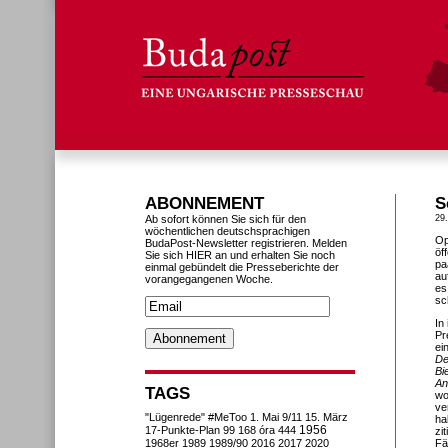
ABONNEMENT
S
Ab sofort können Sie sich für den
29
wöchentlichen deutschsprachigen
Op
BudaPost-Newsletter registrieren. Melden
öf
Sie sich HIER an und erhalten Sie noch
pa
einmal gebündelt die Presseberichte der
au
vorangegangenen Woche.
es
sc
In
Pr
ei
De
Bi
An
TAGS
wo
ve
"Lügenrede"
#MeToo
1. Mai
9/11
15. März
ha
1956
17-Punkte-Plan
99
168 óra
444
zi
1968er
1989
1989/90
2016
2017
2020
Fä