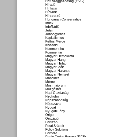
Heti Világgazdaság (HVG)
Híradó
Hírhatár
HírKlikk
Hírszerző
Hungarian Conservative
Index
InfoRádió
Jelen
Jobbegyenes
Kapitalizmus
Kettős Mérce
Kisalföld
Komment.hu
Kommentár
Magyar Demokrata
Magyar Hang
Magyar Hírlap
Magyar Idők
Magyar Narancs
Magyar Nemzet
Mandiner
Mérce
Mos maiorum
Mozgástér
Napi Gazdaság
Neokohn
Népszabadság
Népszava
Nyugat
Nyugati Fény
Origo
Országút
Partizán
Pesti Srácok
Policy Solutions
Portfolio
Radio Freies Europa (RFE)