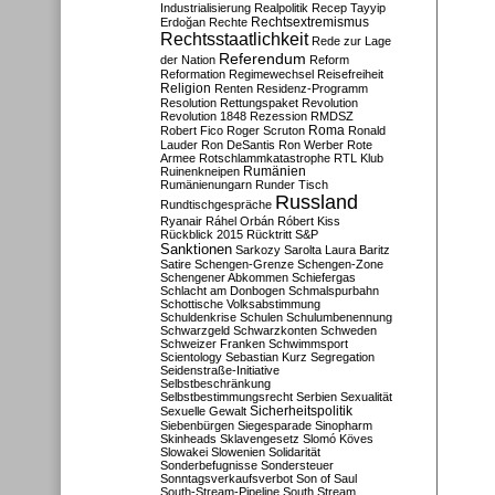
Industrialisierung
Realpolitik
Recep Tayyip
Rechtsextremismus
Erdoğan
Rechte
Rechtsstaatlichkeit
Rede zur Lage
Referendum
der Nation
Reform
Reformation
Regimewechsel
Reisefreiheit
Religion
Renten
Residenz-Programm
Resolution
Rettungspaket
Revolution
Revolution 1848
Rezession
RMDSZ
Roma
Robert Fico
Roger Scruton
Ronald
Lauder
Ron DeSantis
Ron Werber
Rote
Armee
Rotschlammkatastrophe
RTL Klub
Ruinenkneipen
Rumänien
Rumänienungarn
Runder Tisch
Russland
Rundtischgespräche
Ryanair
Ráhel Orbán
Róbert Kiss
Rückblick 2015
Rücktritt
S&P
Sanktionen
Sarkozy
Sarolta Laura Baritz
Satire
Schengen-Grenze
Schengen-Zone
Schengener Abkommen
Schiefergas
Schlacht am Donbogen
Schmalspurbahn
Schottische Volksabstimmung
Schuldenkrise
Schulen
Schulumbenennung
Schwarzgeld
Schwarzkonten
Schweden
Schweizer Franken
Schwimmsport
Scientology
Sebastian Kurz
Segregation
Seidenstraße-Initiative
Selbstbeschränkung
Selbstbestimmungsrecht
Serbien
Sexualität
Sicherheitspolitik
Sexuelle Gewalt
Siebenbürgen
Siegesparade
Sinopharm
Skinheads
Sklavengesetz
Slomó Köves
Slowakei
Slowenien
Solidarität
Sonderbefugnisse
Sondersteuer
Sonntagsverkaufsverbot
Son of Saul
South-Stream-Pipeline
South Stream