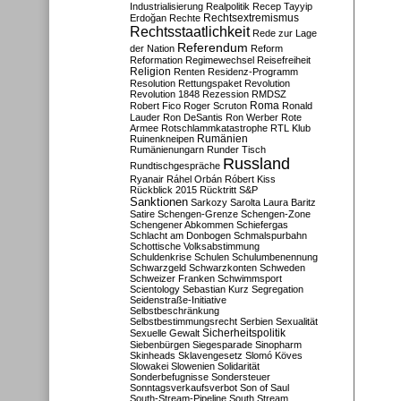
Industrialisierung
Realpolitik
Recep Tayyip
Rechtsextremismus
Erdoğan
Rechte
Rechtsstaatlichkeit
Rede zur Lage
Referendum
der Nation
Reform
Reformation
Regimewechsel
Reisefreiheit
Religion
Renten
Residenz-Programm
Resolution
Rettungspaket
Revolution
Revolution 1848
Rezession
RMDSZ
Roma
Robert Fico
Roger Scruton
Ronald
Lauder
Ron DeSantis
Ron Werber
Rote
Armee
Rotschlammkatastrophe
RTL Klub
Ruinenkneipen
Rumänien
Rumänienungarn
Runder Tisch
Russland
Rundtischgespräche
Ryanair
Ráhel Orbán
Róbert Kiss
Rückblick 2015
Rücktritt
S&P
Sanktionen
Sarkozy
Sarolta Laura Baritz
Satire
Schengen-Grenze
Schengen-Zone
Schengener Abkommen
Schiefergas
Schlacht am Donbogen
Schmalspurbahn
Schottische Volksabstimmung
Schuldenkrise
Schulen
Schulumbenennung
Schwarzgeld
Schwarzkonten
Schweden
Schweizer Franken
Schwimmsport
Scientology
Sebastian Kurz
Segregation
Seidenstraße-Initiative
Selbstbeschränkung
Selbstbestimmungsrecht
Serbien
Sexualität
Sicherheitspolitik
Sexuelle Gewalt
Siebenbürgen
Siegesparade
Sinopharm
Skinheads
Sklavengesetz
Slomó Köves
Slowakei
Slowenien
Solidarität
Sonderbefugnisse
Sondersteuer
Sonntagsverkaufsverbot
Son of Saul
South-Stream-Pipeline
South Stream