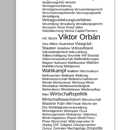
Verjährungsfrist
Verkehr
Vermögenserklärung
Vermögensverwaltung
Versammlungsrecht
Verschwörungstheorien
Versorgungstarife
Verteidigung
Vertragsverletzungsverfahren
Verurteilung
Verwaltung
Verwaltungsgericht
Veszprém
Victor Ponta
Video
Videofälschung
Vienna Capital Partners
Viktor Orbán
VIII. Bezirk
Visegrád-
Visa-Affäre
Visafreiheit
Staaten
Vodafone
Volksaufstand
Volksbefindlichkeit
Volkszählung
Vollbeschäftigung
Vorurteile
VW-Skandal
Völkerverwandtschaft
Waffenlieferungen
Wahlen
Wagner-Aufstand
Wahlbündnis
Wahlfälschung
Wahlgesetz
Wahlkampf
Wallfahrt
Wechselkurs
Weihnachten
Weltbank
Weltkrieg
Weltmeisterschaft
Weltwirtschaftsforum
Wende
Werbesteuer
Werbung
Werte
Westbalkan
Wettbewerbsfähigkeit
Wetterdienst
Whistleblower
Wiederaufbau
Wirtschaftspolitik
Wien
Wirtschaftswachstum
Wissenschaft
Wladimir Putin
WM-Finale
Woche der
Ehe
Wohltätigkeitsveranstaltung
Wohneigentum
Wohnpark Ócsa
Wohnungsmarkt
Wolodymyr Selenskyj
World Happiness Report
World Press
Photo
Wortschatz
Währungsunion
Xi
Jinping
ZDF
Zeitgeist
Zeitungssterben
Zensur
Zentrales Machtgefüge
Zinspolitik