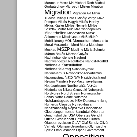
Mercosur
Metro M4
Michael Roth
Michail
Gorbatschow
Microsoft
Mieten
Migation
Migration
Migration Aid
Mihai
Tudose
Mihály Orosz
Mihály Varga
Mike
Pompeo
Miklós Hagyó
Miklós Horthy
Miklós Kásler
Miklós Németh
Miklós
Seszták
Militär
Milla
Milo Yiannopoulos
Minderheiten
Mindestlohn
Minsk-
Abkommen
Mittelklasse
MKB
MKKP
Momentum
Mobilisierung
MOL
Monarchie
Moral
Moratorium
Mord
Moria
Moschee
MSZP
Moskau
Muslime
Mária Schmidt
Márton Békés
Márton Gulyás
Nachrichtendienste
Nachruf
Nachwendezeit
Nacktfotos
Nahost-Konflikt
Nationale Konsultation
Nationalfeiertag
Nationalhymne
Nationalismus
Nationalkonservatismus
Nato
Nationalstaat
NAV
Nazideutschland
Nelson Mandela
Neo-Macchiavellismus
NGOs
Neofaschisten
Neoliberalität
Niederlande
Nikola Gruevski
Nobelpreis
Nordkorea
Nord Stream
Norwegischer
Fonds
Notre Dame
Notstand
Notstandsgesetze
NSA-Datensammlung
Numerus Clausus
Nyíregyháza
Népszabadság
Népszava
Obdachlose
Oberbürgermeisterkandidat
Oberster
Gerichtshof der USA
Oberstes Gericht
Offene Gesellschaft
Offshore-Firmen
Oktoberrevolution
OLAF
Olaf Scholz
Olivér
Várhelyi
Olympia-Bewerbung
Olympische
Spiele
Ombudsmann
Open Government
Opposition