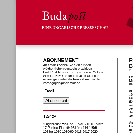
ABONNEMENT
R
Ab sofort können Sie sich für den
B
wöchentlichen deutschsprachigen
25.
BudaPost-Newsletter registrieren. Melden
Sie sich HIER an und erhalten Sie noch
Op
einmal gebündelt die Presseberichte der
Mi
vorangegangenen Woche.
na
In
„S
Mi
Ei
da
zu
Ja
TAGS
an
Au
"Lügenrede"
#MeToo
1. Mai
9/11
15. März
Bü
1956
17-Punkte-Plan
99
168 óra
444
di
1968er
1989
1989/90
2016
2017
2020