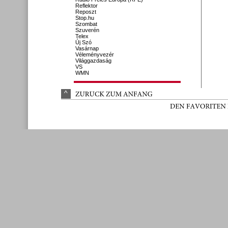
Reflektor
Reposzt
Stop.hu
Szombat
Szuverén
Telex
Új Szó
Vasárnap
Véleményvezér
Világgazdaság
VS
WMN
^
ZURÜ
CK 
ZUM 
ANFANG
DEN 
FAVORITEN 