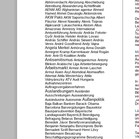
Au
Abhörverdacht
Abrüstung
Abschiebung
Ve
Abtreibung
Abwanderung
Achtelfinale
sa
AENM
AfD
Afghanistan
agentur
Ahmed
Re
Hamed
Ahmet Davutoglu
Aktionskreis
AKW Paks
AKW Saporischschja
Albert
De
Pásztor
Alexei Nawalny
Alexis Tsipras
Be
Aljaksandr Lukaschenka
Alstom
Altus
La
Amazonas
Amnesty International
„G
Amtseinführung
Amtssitz
András Fekete-
Ts
Győr
András Heisler
András Lovasi
hä
András Schiffer
András Siewert
András
Be
Veres
André Goodfriend
Andy Vajna
na
Angela Merkel
Anhörung
Anna Donáth
Annegret Kramp-Karrenbauer
Antal Rogán
Má
Anti-
Anti-IS-Koalition
Antifa
en
Antisemitismus
Äu
Antiziganismus
Antony
Po
Blinken
Arabische Liga
Arbeiterbewegung
mi
Arbeitsmarkt
Armee
Armin Laschet
de
Armut
Asien
Asyl
Atomdeal
Atomwaffen
ge
Attentat
Attila Mesterházy
Attila
Vidnyánszky
ATV
Audi Hungaria
In
Aufnahmezentren
au
Auftragsvergabeverfahren
he
Auslandsungarn
Ausländer
Bl
Ausschreitungen
Auswanderung
ve
Außenpolitik
Autoindustrie
Autonomie
„v
Baja
Balkan
Banken
Barack Obama
Dr
Barcelona
Barvergütungen
Bausektor
Lá
Bausparsubvention
Bayerische
ge
Landtagswahl
BayernLB
Beerdigung
un
Befragung
Belarus
Benachteiligung
da
Benedek Jávor
Benefizveranstaltung
Fa
Benjamin Netanjahu
Benzinpreis
Berlin
Bernadett Széll
Bernard-Henri Lévy
Ta
Bertelsmann
Besatzung
Vi
Beschäftigungsprogramme
Besetzung