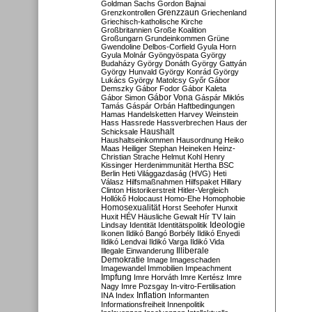
Goldman Sachs
Gordon Bajnai
Grenzzaun
Grenzkontrollen
Griechenland
Griechisch-katholische Kirche
Großbritannien
Große Koalition
Großungarn
Grundeinkommen
Grüne
Gwendoline Delbos-Corfield
Gyula Horn
Gyula Molnár
Gyöngyöspata
György
Budaházy
György Donáth
György Gattyán
György Hunvald
György Konrád
György
Lukács
György Matolcsy
Győr
Gábor
Demszky
Gábor Fodor
Gábor Kaleta
Gábor Vona
Gábor Simon
Gáspár Miklós
Tamás
Gáspár Orbán
Haftbedingungen
Hamas
Handelsketten
Harvey Weinstein
Hass
Hassrede
Hassverbrechen
Haus der
Haushalt
Schicksale
Haushaltseinkommen
Hausordnung
Heiko
Maas
Heiliger Stephan
Heineken
Heinz-
Christian Strache
Helmut Kohl
Henry
Kissinger
Herdenimmunität
Hertha BSC
Berlin
Heti Világgazdaság (HVG)
Heti
Válasz
Hilfsmaßnahmen
Hilfspaket
Hillary
Clinton
Historikerstreit
Hitler-Vergleich
Hollókő
Holocaust
Homo-Ehe
Homophobie
Homosexualität
Horst Seehofer
Hunxit
Huxit
HÉV
Häusliche Gewalt
Hír TV
Iain
Lindsay
Identität
Identitätspolitik
Ideologie
Ikonen
Ildikó Bangó Borbély
Ildikó Enyedi
Ildikó Lendvai
Ildikó Varga
Ildikó Vida
Illiberale
Illegale Einwanderung
Demokratie
Image
Imageschaden
Imagewandel
Immobilien
Impeachment
Impfung
Imre Horváth
Imre Kertész
Imre
Nagy
Imre Pozsgay
In-vitro-Fertilisation
Inflation
INA
Index
Informanten
Informationsfreiheit
Innenpolitik