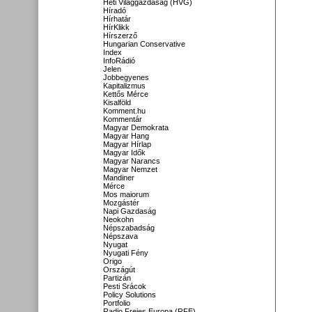
Heti Világgazdaság (HVG)
Híradó
Hírhatár
HírKlikk
Hírszerző
Hungarian Conservative
Index
InfoRádió
Jelen
Jobbegyenes
Kapitalizmus
Kettős Mérce
Kisalföld
Komment.hu
Kommentár
Magyar Demokrata
Magyar Hang
Magyar Hírlap
Magyar Idők
Magyar Narancs
Magyar Nemzet
Mandiner
Mérce
Mos maiorum
Mozgástér
Napi Gazdaság
Neokohn
Népszabadság
Népszava
Nyugat
Nyugati Fény
Origo
Országút
Partizán
Pesti Srácok
Policy Solutions
Portfolio
Radio Freies Europa (RFE)