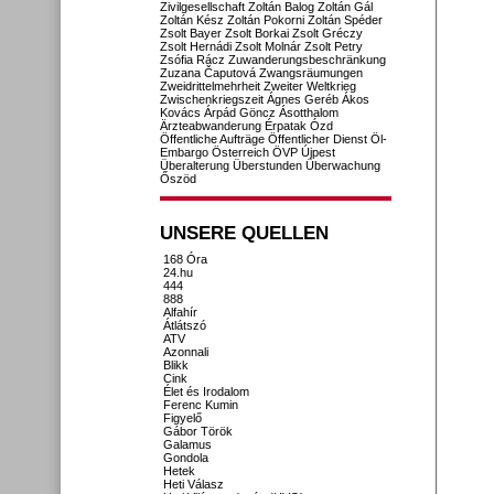
Zivilgesellschaft
Zoltán Balog
Zoltán Gál
Zoltán Kész
Zoltán Pokorni
Zoltán Spéder
Zsolt Bayer
Zsolt Borkai
Zsolt Gréczy
Zsolt Hernádi
Zsolt Molnár
Zsolt Petry
Zsófia Rácz
Zuwanderungsbeschränkung
Zuzana Čaputová
Zwangsräumungen
Zweidrittelmehrheit
Zweiter Weltkrieg
Zwischenkriegszeit
Ágnes Geréb
Ákos
Kovács
Árpád Göncz
Ásotthalom
Ärzteabwanderung
Érpatak
Ózd
Öffentliche Aufträge
Öffentlicher Dienst
Öl-
Embargo
Österreich
ÖVP
Újpest
Überalterung
Überstunden
Überwachung
Őszöd
UNSERE QUELLEN
168 Óra
24.hu
444
888
Alfahír
Átlátszó
ATV
Azonnali
Blikk
Cink
Élet és Irodalom
Ferenc Kumin
Figyelő
Gábor Török
Galamus
Gondola
Hetek
Heti Válasz