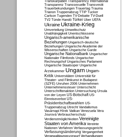
Transkarpatien
Transparency International
Transparenz
Transsexuelle
Transvestit
Trauerbekundungen
Trauertag
Trauma
Trianon
Truppenabzug
TTIP
Tucker
Carlson
Tugenden
TV-Debatte
TV-Duell
Türkei
TV2
Tünde Handó
Uber
UEFA
Ukraine-Krieg
Ukraine
Umverteilung
Umweltschutz
Unabhängigkeit
Unentschlossene
Ungarisch-amerikanische
Beziehungen
Ungarisch-deutsche
Beziehungen
Ungarische Akademie der
Wissenschaften
Ungarische Garde
Ungarische Nationalbank
Ungarischer
Nationaler Filmfonds
Ungarischer
Rechnungshof
Ungarisches Parlament
Ungarische Staatsoper
Ungarische
Ungarn
Ungarn-
Ärztekammer
Kritik
Universitäten
Universität für
Theater- und Filmkunst in Budapest
(SZFE)
Unruhen 2006
Unternehmen
Unternehmenssteuer
Unterschicht
Unterschriftenaktion
Untersuchung
Ursula
US-Botschaft
von der Leyen
US-
US-
Einreiseverbot
Präsidentschaftswahlen
US-
Truppenabzug
Utrecht
Vandalismus
Vasárnapi Hírek
Vatikan
Venezuela
Vera
Jourová
Verbraucherschutz
Vereinigte
Verdienstmöglichkeiten
Staaten von Amerika
Vereinte
Nationen
Verfahren
Verfassungsgericht
Verfassungsänderung
Vergangenheit
Vergewaltigungsvorwurf
Verhandlungen