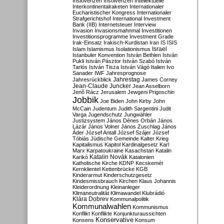
Inslovenzen
Insolvenzen
Intellektuelle
Interkontinentalraketen
Internationaler
Eucharistischer Kongress
Internationaler
Strafgerichtshof
International Investment
Bank (IIB)
Internetsteuer
Interview
Invasion
Invasionsmahnmal
Investitionen
Investitionsprogramme
Investment Grade
Irak-Einsatz
Irakisch-Kurdistan
Iran
IS
ISIS
Israel
Islam
Islamismus
Isolationismus
Istanbuler Konvention
István Bethlen
István
Pukli
István Pásztor
István Szabó
István
Tarlós
István Tisza
István Vágó
Italien
Ivo
Sanader
IWF
Jahresprognose
Jahrestag
Jahresrückblick
James Corney
Jean-Claude Juncker
Jean Asselborn
Jenő Rácz
Jerusalem
Jewgeni Prigoschin
Jobbik
Joe Biden
John Kirby
John
McCain
Judentum
Judith Sargentini
Judit
Varga
Jugendschutz
Jungwähler
Justizsystem
János Dénes Orbán
János
Lázár
János Volner
János Zuschlag
János
Áder
József Antall
József Szájer
József
Tóbiás
Jüdische Gemeinde
Kalter Krieg
Kapitalismus
Kapitol
Kardinalgesetz
Karl
Marx
Karpatoukraine
Kasachstan
Katalin
Katalin Novák
Karikó
Katalonien
Katholische Kirche
KDNP
Kecskemét
Kernklientel
Kettenbrücke
KGB
Kinderarmut
Kinderschutzgesetz
Kindesmissbrauch
Kirchen
Klaus Johannis
Kleiderordnung
Kleinanleger
Klimaneutralität
Klimawandel
Klubrádió
Klára Dobrev
Kommunalpolitik
Kommunalwahlen
Kommunismus
Konflikt
Konflikte
Konjunkturaussichten
Konservative
Konsens
Konsum