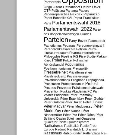
Partnership
Origo
Oscar
Ostbahnhof
Ostern
OSZE
OTP
Palästina
Panama Papers
Paneuropäisches Picknick
Paparazzo
Papst Benedikt XVI.
Papst Franziskus
Parlamentswahl 2018
Paris
Parlamentswahl 2022
Partei
des doppelschwänzigen Hundes
Parteien
Party-Bezirk
Patentstreit
Patriotismus
Pegasus
Personenkennzahl
Persönlichkeitsrechte
Petition
Petőfi-
Literaturmuseum
Pharmaunternehmen
Philosophie
Pipeline
PiS
Pisa-Studie
Plakat-
Polen
Krieg
Polizei
Polnischer
Populismus
Abhörskandal
Postkommunismus
Preispolitik
Pressefreiheit
Privatfernsehen
Privatinsolvenz
Privatisierungen
Privatkundenbank
Prognose
Propaganda
Protest
Prostitution
Protektionismus
Prozess
Prozesse
Präsidentschaftswahl
Prävention
Puskás Akadémia FC
Pál
Völner
Pädophilie
Péter-Pázmány-
Universität
Péter Esterházy
Péter Gothár
Péter Gulácsi
Péter Jakab
Péter Juhász
Péter
Péter Magyar
Péter Medgyessy
Márki-Zay
Péter Nadás
Péter
Niedermüller
Péter Polt
Péter Róna
Péter
Szijjártó
Qasim Soleimani
Quaestor
Quaestor-Pleite
Quotensystem
Radikalismus
Radikalität
Radio Free
Europe
Radnóti
Randalph L. Braham
Rassismus
Ratkó-Kinder
Rattenplage
Re-