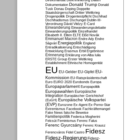
Direktmandat
Diskriminierung
Diäten
Donald Trump
Dokumentation
Donald
Tusk
Donau
Doping
Doppelte
Staatsbürgerschaft
Dritter Weltkrieg
Drogenpolitik
Drogentestpflicht
Dschihad
Dschihadismus
Dschungel
Dublin-III-
Verordnung
Dávid Vitézy
E-Card
Einwanderung
Einwanderungsdebatte
Einwanderungspolitik
Einzelhandel
Elisabeth II.
Eliten
ELTE
Előd Novák
Emmanuel Macron
Endre Ady
Endre
Energiepolitik
Ságvári
England
Entradikalisierung
Entschädigung
Entwicklung
Erasmus
Erbil
Ergebnisse
Erinnerung
Erklärung von Alba Iulia
ERSTE Group
Erster Weltkrieg
Establishment
Ethnische Homogenität
EU
EU-
EU-Gelder
EU-Gipfel
Kommission
EU-Ratspräsidentschaft
Euro
EURO 2020
Eurobonds
Europa
Europaparlament
Europapolitik
Europawahlen
Europäische
Integration
Europäischer Gerichtshof
Europäische Volkspartei
(EuGH)
(EVP)
Eurozone
Ex-Agent
Ex-Porno-Star
Extremismus
Facebook
Fachkräftemangel
Fake News
falsche Beweise
Familienpolitik
Federica Mogherini
Felcsút
Feminismus
Ferenc Falus
Ferenc Gyurcsány
Ferenc Krausz
Fidesz
Ferencváros
Fidel Castro
Fidesz-Regierung
Fidesz-