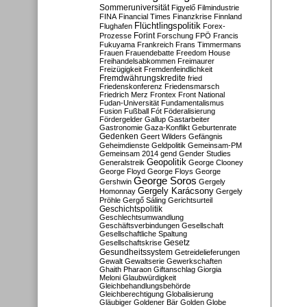
Sommeruniversität
Figyelő
Filmindustrie
FINA
Financial Times
Finanzkrise
Finnland
Flüchtlingspolitik
Flughafen
Forex-
Forint
Prozesse
Forschung
FPÖ
Francis
Fukuyama
Frankreich
Frans Timmermans
Frauen
Frauendebatte
Freedom House
Freihandelsabkommen
Freimaurer
Freizügigkeit
Fremdenfeindlichkeit
Fremdwährungskredite
fried
Friedenskonferenz
Friedensmarsch
Friedrich Merz
Frontex
Front National
Fudan-Universität
Fundamentalismus
Fusion
Fußball
Fót
Föderalisierung
Fördergelder
Gallup
Gastarbeiter
Gastronomie
Gaza-Konflikt
Geburtenrate
Gedenken
Geert Wilders
Gefängnis
Geheimdienste
Geldpolitik
Gemeinsam-PM
Gemeinsam 2014
gend
Gender Studies
Geopolitik
Generalstreik
George Clooney
George Floyd
George Floys
George
George Soros
Gershwin
Gergely
Gergely Karácsony
Homonnay
Gergely
Pröhle
Gergő Sáling
Gerichtsurteil
Geschichtspolitik
Geschlechtsumwandlung
Geschäftsverbindungen
Gesellschaft
Gesellschaftliche Spaltung
Gesetz
Gesellschaftskrise
Gesundheitssystem
Getreidelieferungen
Gewalt
Gewaltserie
Gewerkschaften
Ghaith Pharaon
Giftanschlag
Giorgia
Meloni
Glaubwürdigkeit
Gleichbehandlungsbehörde
Gleichberechtigung
Globalisierung
Gläubiger
Goldener Bär
Golden Globe