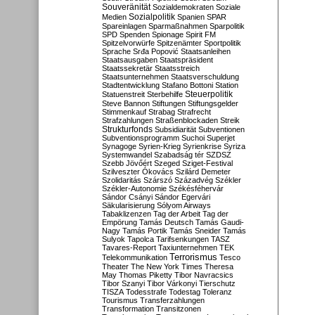
Souveränität
Sozialdemokraten
Soziale
Sozialpolitik
Medien
Spanien
SPAR
Spareinlagen
Sparmaßnahmen
Sparpolitik
SPD
Spenden
Spionage
Spirit FM
Spitzelvorwürfe
Spitzenämter
Sportpolitik
Sprache
Srđa Popović
Staatsanleihen
Staatsausgaben
Staatspräsident
Staatssekretär
Staatsstreich
Staatsunternehmen
Staatsverschuldung
Stadtentwicklung
Stafano Bottoni
Station
Steuerpolitik
Statuenstreit
Sterbehilfe
Steve Bannon
Stiftungen
Stiftungsgelder
Stimmenkauf
Strabag
Strafrecht
Strafzahlungen
Straßenblockaden
Streik
Strukturfonds
Subsidiarität
Subventionen
Subventionsprogramm
Suchoi Superjet
Synagoge
Syrien-Krieg
Syrienkrise
Syriza
Systemwandel
Szabadság tér
SZDSZ
Szebb Jövőért
Szeged
Sziget-Festival
Szilveszter Ókovács
Szilárd Demeter
Szolidaritás
Szárszó
Századvég
Székler
Székler-Autonomie
Székésféhervár
Sándor Csányi
Sándor Egervári
Säkularisierung
Sólyom Airways
Tabaklizenzen
Tag der Arbeit
Tag der
Empörung
Tamás Deutsch
Tamás Gaudi-
Nagy
Tamás Portik
Tamás Sneider
Tamás
Sulyok
Tapolca
Tarifsenkungen
TASZ
Tavares-Report
Taxiunternehmen
TEK
Terrorismus
Telekommunikation
Tesco
Theater
The New York Times
Theresa
May
Thomas Piketty
Tibor Navracsics
Tibor Szanyi
Tibor Várkonyi
Tierschutz
TISZA
Todesstrafe
Todestag
Toleranz
Tourismus
Transferzahlungen
Transformation
Transitzonen