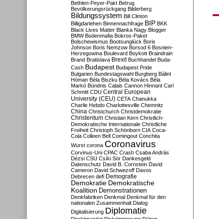
Bethlen-Peyer-Pakt
Betrug
Bevölkerungsrückgang
Bilderberg
Bildungssystem
Bill Clinton
BIP
Billigdarlehen
Binnennachfrage
BKK
Black Lives Matter
Blanka Nagy
Blogger
BMW
Bodenmafia
Bokros-Paket
Bolschewismus
Bootsunglück
Boris
Johnson
Boris Nemzow
Borsod 6
Bosnien-
Herzegowina
Boulevard
Boykott
Braindrain
Brexit
Brand
Bratislava
Buchhandel
Buda-
Budapest
Cash
Budapest Pride
Bulgarien
Bundestagswahl
Burgberg
Bálint
Hóman
Béla Biszku
Béla Kovács
Béla
Markó
Bündnis
Calais
Cannon Hinnant
Carl
Central European
Schmitt
CDU
University (CEU)
CETA
Chanukka
Charlie Hebdo
Charlottesville
Chemnitz
China
Christchurch
Christdemokratie
Christentum
Christian Kern
Christlich-
Demokratische Internationale
Christliche
Freiheit
Christoph Schönborn
CIA
Coca-
Cola
Colleen Bell
Comingout
Conchita
Coronavirus
Wurst
corona
Corvinus-Uni
CPAC
Crash
Csaba András
Dézsi
CSU
Csíki Sör
Dankesgeld
Datenschutz
David B. Cornstein
David
Cameron
David Schwezoff
Davos
Demografie
Debrecen
defi
Demokratie
Demokratische
Koalition
Demonstrationen
Denkfabriken
Denkmal
Denkmal für den
nationalen Zusammenhalt
Dialog
Diplomatie
Digitalisierung