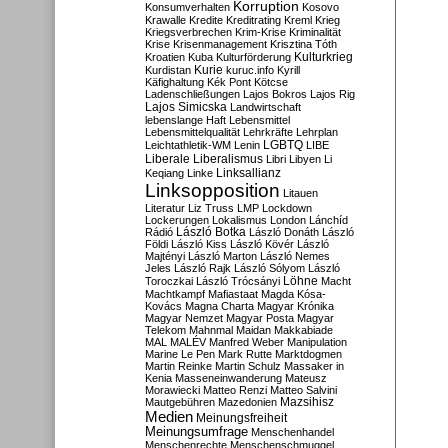
Korruption
Konsumverhalten
Kosovo
Krawalle
Kredite
Kreditrating
Kreml
Krieg
Kriegsverbrechen
Krim-Krise
Kriminalität
Krise
Krisenmanagement
Krisztina Tóth
Kulturkrieg
Kroatien
Kuba
Kulturförderung
Kurdistan
Kurie
kuruc.info
Kyrill
Käfighaltung
Kék Pont
Kötcse
Ladenschließungen
Lajos Bokros
Lajos Rig
Lajos Simicska
Landwirtschaft
lebenslange Haft
Lebensmittel
Lebensmittelqualität
Lehrkräfte
Lehrplan
LGBTQ
Leichtathletik-WM
Lenin
LIBE
Liberale
Liberalismus
Libri
Libyen
Li
Linksallianz
Keqiang
Linke
Linksopposition
Litauen
Literatur
Liz Truss
LMP
Lockdown
Lockerungen
Lokalismus
London
Lánchíd
Rádió
László Botka
László Donáth
László
Földi
László Kiss
László Kövér
László
Majtényi
László Marton
László Nemes
Jeles
László Rajk
László Sólyom
László
Löhne
Toroczkai
László Trócsányi
Macht
Machtkampf
Mafiastaat
Magda Kósa-
Kovács
Magna Charta
Magyar Krónika
Magyar Nemzet
Magyar Posta
Magyar
Telekom
Mahnmal
Maidan
Makkabiade
MAL
MALÉV
Manfred Weber
Manipulation
Marine Le Pen
Mark Rutte
Marktdogmen
Martin Reinke
Martin Schulz
Massaker in
Kenia
Masseneinwanderung
Mateusz
Morawiecki
Matteo Renzi
Matteo Salvini
Mautgebühren
Mazedonien
Mazsihisz
Medien
Meinungsfreiheit
Meinungsumfrage
Menschenhandel
Menschenrechte
Menschenschmuggel