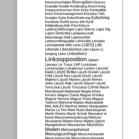
Korruption
Konsumverhalten
Kosovo
Krawalle
Kredite
Kreditrating
Kreml
Krieg
Kriegsverbrechen
Krim-Krise
Kriminalität
Krise
Krisenmanagement
Krisztina Tóth
Kulturkrieg
Kroatien
Kuba
Kulturförderung
Kurdistan
Kurie
kuruc.info
Kyrill
Käfighaltung
Kék Pont
Kötcse
Ladenschließungen
Lajos Bokros
Lajos Rig
Lajos Simicska
Landwirtschaft
lebenslange Haft
Lebensmittel
Lebensmittelqualität
Lehrkräfte
Lehrplan
LGBTQ
Leichtathletik-WM
Lenin
LIBE
Liberale
Liberalismus
Libri
Libyen
Li
Linksallianz
Keqiang
Linke
Linksopposition
Litauen
Literatur
Liz Truss
LMP
Lockdown
Lockerungen
Lokalismus
London
Lánchíd
Rádió
László Botka
László Donáth
László
Földi
László Kiss
László Kövér
László
Majtényi
László Marton
László Nemes
Jeles
László Rajk
László Sólyom
László
Löhne
Toroczkai
László Trócsányi
Macht
Machtkampf
Mafiastaat
Magda Kósa-
Kovács
Magna Charta
Magyar Krónika
Magyar Nemzet
Magyar Posta
Magyar
Telekom
Mahnmal
Maidan
Makkabiade
MAL
MALÉV
Manfred Weber
Manipulation
Marine Le Pen
Mark Rutte
Marktdogmen
Martin Reinke
Martin Schulz
Massaker in
Kenia
Masseneinwanderung
Mateusz
Morawiecki
Matteo Renzi
Matteo Salvini
Mautgebühren
Mazedonien
Mazsihisz
Medien
Meinungsfreiheit
Meinungsumfrage
Menschenhandel
Menschenrechte
Menschenschmuggel