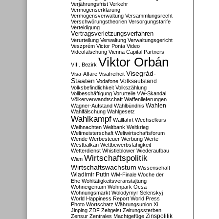
Verjährungsfrist
Verkehr
Vermögenserklärung
Vermögensverwaltung
Versammlungsrecht
Verschwörungstheorien
Versorgungstarife
Verteidigung
Vertragsverletzungsverfahren
Verurteilung
Verwaltung
Verwaltungsgericht
Veszprém
Victor Ponta
Video
Videofälschung
Vienna Capital Partners
Viktor Orbán
VIII. Bezirk
Visegrád-
Visa-Affäre
Visafreiheit
Staaten
Vodafone
Volksaufstand
Volksbefindlichkeit
Volkszählung
Vollbeschäftigung
Vorurteile
VW-Skandal
Völkerverwandtschaft
Waffenlieferungen
Wahlen
Wagner-Aufstand
Wahlbündnis
Wahlfälschung
Wahlgesetz
Wahlkampf
Wallfahrt
Wechselkurs
Weihnachten
Weltbank
Weltkrieg
Weltmeisterschaft
Weltwirtschaftsforum
Wende
Werbesteuer
Werbung
Werte
Westbalkan
Wettbewerbsfähigkeit
Wetterdienst
Whistleblower
Wiederaufbau
Wirtschaftspolitik
Wien
Wirtschaftswachstum
Wissenschaft
Wladimir Putin
WM-Finale
Woche der
Ehe
Wohltätigkeitsveranstaltung
Wohneigentum
Wohnpark Ócsa
Wohnungsmarkt
Wolodymyr Selenskyj
World Happiness Report
World Press
Photo
Wortschatz
Währungsunion
Xi
Jinping
ZDF
Zeitgeist
Zeitungssterben
Zensur
Zentrales Machtgefüge
Zinspolitik