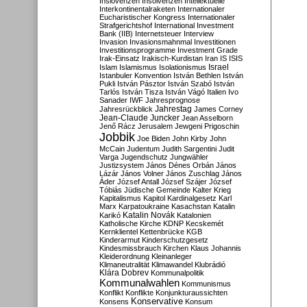
Inslovenzen
Insolvenzen
Intellektuelle
Interkontinentalraketen
Internationaler
Eucharistischer Kongress
Internationaler
Strafgerichtshof
International Investment
Bank (IIB)
Internetsteuer
Interview
Invasion
Invasionsmahnmal
Investitionen
Investitionsprogramme
Investment Grade
Irak-Einsatz
Irakisch-Kurdistan
Iran
IS
ISIS
Israel
Islam
Islamismus
Isolationismus
Istanbuler Konvention
István Bethlen
István
Pukli
István Pásztor
István Szabó
István
Tarlós
István Tisza
István Vágó
Italien
Ivo
Sanader
IWF
Jahresprognose
Jahrestag
Jahresrückblick
James Corney
Jean-Claude Juncker
Jean Asselborn
Jenő Rácz
Jerusalem
Jewgeni Prigoschin
Jobbik
Joe Biden
John Kirby
John
McCain
Judentum
Judith Sargentini
Judit
Varga
Jugendschutz
Jungwähler
Justizsystem
János Dénes Orbán
János
Lázár
János Volner
János Zuschlag
János
Áder
József Antall
József Szájer
József
Tóbiás
Jüdische Gemeinde
Kalter Krieg
Kapitalismus
Kapitol
Kardinalgesetz
Karl
Marx
Karpatoukraine
Kasachstan
Katalin
Katalin Novák
Karikó
Katalonien
Katholische Kirche
KDNP
Kecskemét
Kernklientel
Kettenbrücke
KGB
Kinderarmut
Kinderschutzgesetz
Kindesmissbrauch
Kirchen
Klaus Johannis
Kleiderordnung
Kleinanleger
Klimaneutralität
Klimawandel
Klubrádió
Klára Dobrev
Kommunalpolitik
Kommunalwahlen
Kommunismus
Konflikt
Konflikte
Konjunkturaussichten
Konservative
Konsens
Konsum