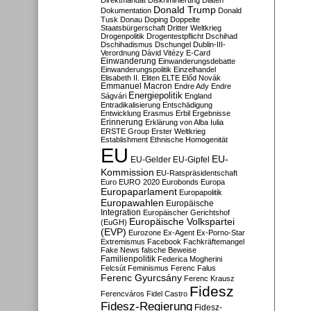
Direktmandat
Diskriminierung
Diäten
Donald Trump
Dokumentation
Donald
Tusk
Donau
Doping
Doppelte
Staatsbürgerschaft
Dritter Weltkrieg
Drogenpolitik
Drogentestpflicht
Dschihad
Dschihadismus
Dschungel
Dublin-III-
Verordnung
Dávid Vitézy
E-Card
Einwanderung
Einwanderungsdebatte
Einwanderungspolitik
Einzelhandel
Elisabeth II.
Eliten
ELTE
Előd Novák
Emmanuel Macron
Endre Ady
Endre
Energiepolitik
Ságvári
England
Entradikalisierung
Entschädigung
Entwicklung
Erasmus
Erbil
Ergebnisse
Erinnerung
Erklärung von Alba Iulia
ERSTE Group
Erster Weltkrieg
Establishment
Ethnische Homogenität
EU
EU-
EU-Gelder
EU-Gipfel
Kommission
EU-Ratspräsidentschaft
Euro
EURO 2020
Eurobonds
Europa
Europaparlament
Europapolitik
Europawahlen
Europäische
Integration
Europäischer Gerichtshof
Europäische Volkspartei
(EuGH)
(EVP)
Eurozone
Ex-Agent
Ex-Porno-Star
Extremismus
Facebook
Fachkräftemangel
Fake News
falsche Beweise
Familienpolitik
Federica Mogherini
Felcsút
Feminismus
Ferenc Falus
Ferenc Gyurcsány
Ferenc Krausz
Fidesz
Ferencváros
Fidel Castro
Fidesz-Regierung
Fidesz-