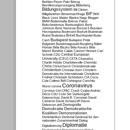
Bethlen-Peyer-Pakt
Betrug
Bevölkerungsrückgang
Bilderberg
Bildungssystem
Bill Clinton
BIP
Billigdarlehen
Binnennachfrage
BKK
Black Lives Matter
Blanka Nagy
Blogger
BMW
Bodenmafia
Bokros-Paket
Bolschewismus
Bootsunglück
Boris
Johnson
Boris Nemzow
Borsod 6
Bosnien-
Herzegowina
Boulevard
Boykott
Braindrain
Brexit
Brand
Bratislava
Buchhandel
Buda-
Budapest
Cash
Budapest Pride
Bulgarien
Bundestagswahl
Burgberg
Bálint
Hóman
Béla Biszku
Béla Kovács
Béla
Markó
Bündnis
Calais
Cannon Hinnant
Carl
Central European
Schmitt
CDU
University (CEU)
CETA
Chanukka
Charlie Hebdo
Charlottesville
Chemnitz
China
Christchurch
Christdemokratie
Christentum
Christian Kern
Christlich-
Demokratische Internationale
Christliche
Freiheit
Christoph Schönborn
CIA
Coca-
Cola
Colleen Bell
Comingout
Conchita
Coronavirus
Wurst
corona
Corvinus-Uni
CPAC
Crash
Csaba András
Dézsi
CSU
Csíki Sör
Dankesgeld
Datenschutz
David B. Cornstein
David
Cameron
David Schwezoff
Davos
Demografie
Debrecen
defi
Demokratie
Demokratische
Koalition
Demonstrationen
Denkfabriken
Denkmal
Denkmal für den
nationalen Zusammenhalt
Dialog
Diplomatie
Digitalisierung