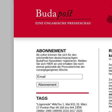
ABONNEMENT
R
Ab sofort können Sie sich für den
k
wöchentlichen deutschsprachigen
19.
BudaPost-Newsletter registrieren. Melden
Sie sich HIER an und erhalten Sie noch
So
einmal gebündelt die Presseberichte der
an
vorangegangenen Woche.
Mi
he
Zo
un
da
le
re
44
TAGS
50
si
Ro
"Lügenrede"
#MeToo
1. Mai
9/11
15. März
Al
1956
17-Punkte-Plan
99
168 óra
444
1968er
1989
1989/90
2016
2017
2020