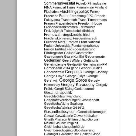
Sommeruniversität
Figyelő
Filmindustrie
FINA
Financial Times
Finanzkrise
Finnland
Flüchtlingspolitik
Flughafen
Forex-
Forint
Prozesse
Forschung
FPÖ
Francis
Fukuyama
Frankreich
Frans Timmermans
Frauen
Frauendebatte
Freedom House
Freihandelsabkommen
Freimaurer
Freizügigkeit
Fremdenfeindlichkeit
Fremdwährungskredite
fried
Friedenskonferenz
Friedensmarsch
Friedrich Merz
Frontex
Front National
Fudan-Universität
Fundamentalismus
Fusion
Fußball
Fót
Föderalisierung
Fördergelder
Gallup
Gastarbeiter
Gastronomie
Gaza-Konflikt
Geburtenrate
Gedenken
Geert Wilders
Gefängnis
Geheimdienste
Geldpolitik
Gemeinsam-PM
Gemeinsam 2014
gend
Gender Studies
Geopolitik
Generalstreik
George Clooney
George Floyd
George Floys
George
George Soros
Gershwin
Gergely
Gergely Karácsony
Homonnay
Gergely
Pröhle
Gergő Sáling
Gerichtsurteil
Geschichtspolitik
Geschlechtsumwandlung
Geschäftsverbindungen
Gesellschaft
Gesellschaftliche Spaltung
Gesetz
Gesellschaftskrise
Gesundheitssystem
Getreidelieferungen
Gewalt
Gewaltserie
Gewerkschaften
Ghaith Pharaon
Giftanschlag
Giorgia
Meloni
Glaubwürdigkeit
Gleichbehandlungsbehörde
Gleichberechtigung
Globalisierung
Gläubiger
Goldener Bär
Golden Globe