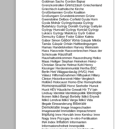
Goldman Sachs
Gordon Bajnai
Grenzzaun
Grenzkontrollen
Griechenland
Griechisch-katholische Kirche
Großbritannien
Große Koalition
Großungarn
Grundeinkommen
Grüne
Gwendoline Delbos-Corfield
Gyula Horn
Gyula Molnár
Gyöngyöspata
György
Budaházy
György Donáth
György Gattyán
György Hunvald
György Konrád
György
Lukács
György Matolcsy
Győr
Gábor
Demszky
Gábor Fodor
Gábor Kaleta
Gábor Vona
Gábor Simon
Gáspár Miklós
Tamás
Gáspár Orbán
Haftbedingungen
Hamas
Handelsketten
Harvey Weinstein
Hass
Hassrede
Hassverbrechen
Haus der
Haushalt
Schicksale
Haushaltseinkommen
Hausordnung
Heiko
Maas
Heiliger Stephan
Heineken
Heinz-
Christian Strache
Helmut Kohl
Henry
Kissinger
Herdenimmunität
Hertha BSC
Berlin
Heti Világgazdaság (HVG)
Heti
Válasz
Hilfsmaßnahmen
Hilfspaket
Hillary
Clinton
Historikerstreit
Hitler-Vergleich
Hollókő
Holocaust
Homo-Ehe
Homophobie
Homosexualität
Horst Seehofer
Hunxit
Huxit
HÉV
Häusliche Gewalt
Hír TV
Iain
Lindsay
Identität
Identitätspolitik
Ideologie
Ikonen
Ildikó Bangó Borbély
Ildikó Enyedi
Ildikó Lendvai
Ildikó Varga
Ildikó Vida
Illiberale
Illegale Einwanderung
Demokratie
Image
Imageschaden
Imagewandel
Immobilien
Impeachment
Impfung
Imre Horváth
Imre Kertész
Imre
Nagy
Imre Pozsgay
In-vitro-Fertilisation
Inflation
INA
Index
Informanten
Informationsfreiheit
Innenpolitik