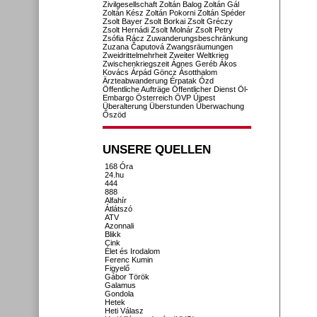
Zivilgesellschaft
Zoltán Balog
Zoltán Gál
Zoltán Kész
Zoltán Pokorni
Zoltán Spéder
Zsolt Bayer
Zsolt Borkai
Zsolt Gréczy
Zsolt Hernádi
Zsolt Molnár
Zsolt Petry
Zsófia Rácz
Zuwanderungsbeschränkung
Zuzana Čaputová
Zwangsräumungen
Zweidrittelmehrheit
Zweiter Weltkrieg
Zwischenkriegszeit
Ágnes Geréb
Ákos
Kovács
Árpád Göncz
Ásotthalom
Ärzteabwanderung
Érpatak
Ózd
Öffentliche Aufträge
Öffentlicher Dienst
Öl-
Embargo
Österreich
ÖVP
Újpest
Überalterung
Überstunden
Überwachung
Őszöd
UNSERE QUELLEN
168 Óra
24.hu
444
888
Alfahír
Átlátszó
ATV
Azonnali
Blikk
Cink
Élet és Irodalom
Ferenc Kumin
Figyelő
Gábor Török
Galamus
Gondola
Hetek
Heti Válasz