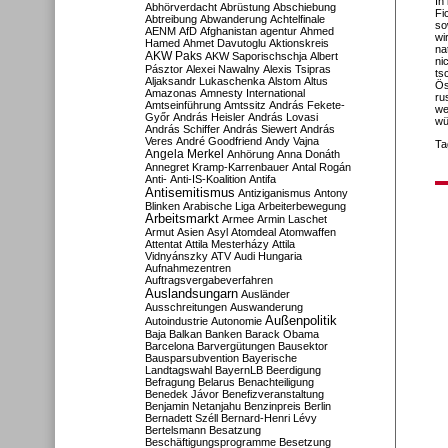
In
Abhörverdacht
Abrüstung
Abschiebung
Fi
Abtreibung
Abwanderung
Achtelfinale
so
AENM
AfD
Afghanistan
agentur
Ahmed
wi
Hamed
Ahmet Davutoglu
Aktionskreis
na
AKW Paks
AKW Saporischschja
Albert
ni
Pásztor
Alexei Nawalny
Alexis Tsipras
ts
Aljaksandr Lukaschenka
Alstom
Altus
Ös
Amazonas
Amnesty International
ru
Amtseinführung
Amtssitz
András Fekete-
we
Győr
András Heisler
András Lovasi
wü
András Schiffer
András Siewert
András
Veres
André Goodfriend
Andy Vajna
Ta
Angela Merkel
Anhörung
Anna Donáth
Annegret Kramp-Karrenbauer
Antal Rogán
Anti-
Anti-IS-Koalition
Antifa
Antisemitismus
Antiziganismus
Antony
Blinken
Arabische Liga
Arbeiterbewegung
Arbeitsmarkt
Armee
Armin Laschet
Armut
Asien
Asyl
Atomdeal
Atomwaffen
Attentat
Attila Mesterházy
Attila
Vidnyánszky
ATV
Audi Hungaria
Aufnahmezentren
Auftragsvergabeverfahren
Auslandsungarn
Ausländer
Ausschreitungen
Auswanderung
Außenpolitik
Autoindustrie
Autonomie
Baja
Balkan
Banken
Barack Obama
Barcelona
Barvergütungen
Bausektor
Bausparsubvention
Bayerische
Landtagswahl
BayernLB
Beerdigung
Befragung
Belarus
Benachteiligung
Benedek Jávor
Benefizveranstaltung
Benjamin Netanjahu
Benzinpreis
Berlin
Bernadett Széll
Bernard-Henri Lévy
Bertelsmann
Besatzung
Beschäftigungsprogramme
Besetzung