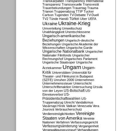
Transkarpatien
Transparency International
Transparenz
Transsexuelle
Transvestit
Trauerbekundungen
Trauertag
Trauma
Trianon
Truppenabzug
TTIP
Tucker
Carlson
Tugenden
TV-Debatte
TV-Duell
Türkei
TV2
Tünde Handó
Uber
UEFA
Ukraine-Krieg
Ukraine
Umverteilung
Umweltschutz
Unabhängigkeit
Unentschlossene
Ungarisch-amerikanische
Beziehungen
Ungarisch-deutsche
Beziehungen
Ungarische Akademie der
Wissenschaften
Ungarische Garde
Ungarische Nationalbank
Ungarischer
Nationaler Filmfonds
Ungarischer
Rechnungshof
Ungarisches Parlament
Ungarische Staatsoper
Ungarische
Ungarn
Ungarn-
Ärztekammer
Kritik
Universitäten
Universität für
Theater- und Filmkunst in Budapest
(SZFE)
Unruhen 2006
Unternehmen
Unternehmenssteuer
Unterschicht
Unterschriftenaktion
Untersuchung
Ursula
US-Botschaft
von der Leyen
US-
US-
Einreiseverbot
Präsidentschaftswahlen
US-
Truppenabzug
Utrecht
Vandalismus
Vasárnapi Hírek
Vatikan
Venezuela
Vera
Jourová
Verbraucherschutz
Vereinigte
Verdienstmöglichkeiten
Staaten von Amerika
Vereinte
Nationen
Verfahren
Verfassungsgericht
Verfassungsänderung
Vergangenheit
Vergewaltigungsvorwurf
Verhandlungen