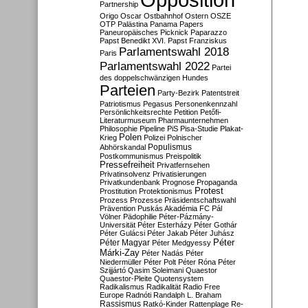
Partnership
Origo
Oscar
Ostbahnhof
Ostern
OSZE
OTP
Palästina
Panama Papers
Paneuropäisches Picknick
Paparazzo
Papst Benedikt XVI.
Papst Franziskus
Parlamentswahl 2018
Paris
Parlamentswahl 2022
Partei
des doppelschwänzigen Hundes
Parteien
Party-Bezirk
Patentstreit
Patriotismus
Pegasus
Personenkennzahl
Persönlichkeitsrechte
Petition
Petőfi-
Literaturmuseum
Pharmaunternehmen
Philosophie
Pipeline
PiS
Pisa-Studie
Plakat-
Polen
Krieg
Polizei
Polnischer
Populismus
Abhörskandal
Postkommunismus
Preispolitik
Pressefreiheit
Privatfernsehen
Privatinsolvenz
Privatisierungen
Privatkundenbank
Prognose
Propaganda
Protest
Prostitution
Protektionismus
Prozess
Prozesse
Präsidentschaftswahl
Prävention
Puskás Akadémia FC
Pál
Völner
Pädophilie
Péter-Pázmány-
Universität
Péter Esterházy
Péter Gothár
Péter Gulácsi
Péter Jakab
Péter Juhász
Péter
Péter Magyar
Péter Medgyessy
Márki-Zay
Péter Nadás
Péter
Niedermüller
Péter Polt
Péter Róna
Péter
Szijjártó
Qasim Soleimani
Quaestor
Quaestor-Pleite
Quotensystem
Radikalismus
Radikalität
Radio Free
Europe
Radnóti
Randalph L. Braham
Rassismus
Ratkó-Kinder
Rattenplage
Re-