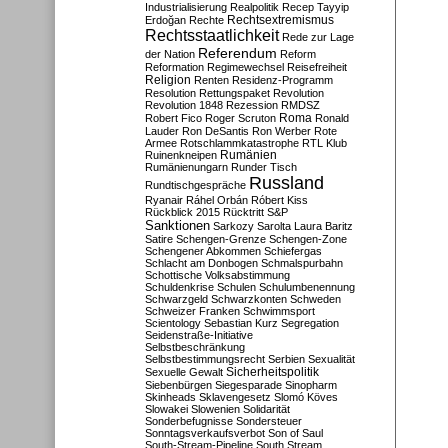
Industrialisierung
Realpolitik
Recep Tayyip
Rechtsextremismus
Erdoğan
Rechte
Rechtsstaatlichkeit
Rede zur Lage
Referendum
der Nation
Reform
Reformation
Regimewechsel
Reisefreiheit
Religion
Renten
Residenz-Programm
Resolution
Rettungspaket
Revolution
Revolution 1848
Rezession
RMDSZ
Roma
Robert Fico
Roger Scruton
Ronald
Lauder
Ron DeSantis
Ron Werber
Rote
Armee
Rotschlammkatastrophe
RTL Klub
Ruinenkneipen
Rumänien
Rumänienungarn
Runder Tisch
Russland
Rundtischgespräche
Ryanair
Ráhel Orbán
Róbert Kiss
Rückblick 2015
Rücktritt
S&P
Sanktionen
Sarkozy
Sarolta Laura Baritz
Satire
Schengen-Grenze
Schengen-Zone
Schengener Abkommen
Schiefergas
Schlacht am Donbogen
Schmalspurbahn
Schottische Volksabstimmung
Schuldenkrise
Schulen
Schulumbenennung
Schwarzgeld
Schwarzkonten
Schweden
Schweizer Franken
Schwimmsport
Scientology
Sebastian Kurz
Segregation
Seidenstraße-Initiative
Selbstbeschränkung
Selbstbestimmungsrecht
Serbien
Sexualität
Sicherheitspolitik
Sexuelle Gewalt
Siebenbürgen
Siegesparade
Sinopharm
Skinheads
Sklavengesetz
Slomó Köves
Slowakei
Slowenien
Solidarität
Sonderbefugnisse
Sondersteuer
Sonntagsverkaufsverbot
Son of Saul
South-Stream-Pipeline
South Stream