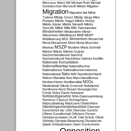
Mercosur
Metro M4
Michael Roth
Michail
Gorbatschow
Microsoft
Mieten
Migation
Migration
Migration Aid
Mihai
Tudose
Mihály Orosz
Mihály Varga
Mike
Pompeo
Miklós Hagyó
Miklós Horthy
Miklós Kásler
Miklós Németh
Miklós
Seszták
Militär
Milla
Milo Yiannopoulos
Minderheiten
Mindestlohn
Minsk-
Abkommen
Mittelklasse
MKB
MKKP
Momentum
Mobilisierung
MOL
Monarchie
Moral
Moratorium
Mord
Moria
Moschee
MSZP
Moskau
Muslime
Mária Schmidt
Márton Békés
Márton Gulyás
Nachrichtendienste
Nachruf
Nachwendezeit
Nacktfotos
Nahost-Konflikt
Nationale Konsultation
Nationalfeiertag
Nationalhymne
Nationalismus
Nationalkonservatismus
Nato
Nationalstaat
NAV
Nazideutschland
Nelson Mandela
Neo-Macchiavellismus
NGOs
Neofaschisten
Neoliberalität
Niederlande
Nikola Gruevski
Nobelpreis
Nordkorea
Nord Stream
Norwegischer
Fonds
Notre Dame
Notstand
Notstandsgesetze
NSA-Datensammlung
Numerus Clausus
Nyíregyháza
Népszabadság
Népszava
Obdachlose
Oberbürgermeisterkandidat
Oberster
Gerichtshof der USA
Oberstes Gericht
Offene Gesellschaft
Offshore-Firmen
Oktoberrevolution
OLAF
Olaf Scholz
Olivér
Várhelyi
Olympia-Bewerbung
Olympische
Spiele
Ombudsmann
Open Government
Opposition