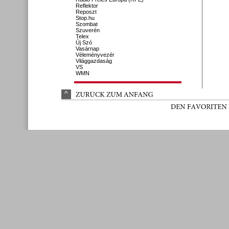
Reflektor
Reposzt
Stop.hu
Szombat
Szuverén
Telex
Új Szó
Vasárnap
Véleményvezér
Világgazdaság
VS
WMN
^
ZURÜ
CK 
ZUM 
ANFANG
DEN 
FAVORITEN 