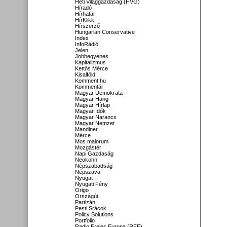
Heti Világgazdaság (HVG)
Híradó
Hírhatár
HírKlikk
Hírszerző
Hungarian Conservative
Index
InfoRádió
Jelen
Jobbegyenes
Kapitalizmus
Kettős Mérce
Kisalföld
Komment.hu
Kommentár
Magyar Demokrata
Magyar Hang
Magyar Hírlap
Magyar Idők
Magyar Narancs
Magyar Nemzet
Mandiner
Mérce
Mos maiorum
Mozgástér
Napi Gazdaság
Neokohn
Népszabadság
Népszava
Nyugat
Nyugati Fény
Origo
Országút
Partizán
Pesti Srácok
Policy Solutions
Portfolio
Radio Freies Europa (RFE)