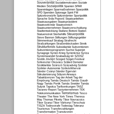
Souveränität
Sozialdemokraten
Soziale
Sozialpolitik
Medien
Spanien
SPAR
Spareinlagen
Sparmaßnahmen
Sparpolitik
SPD
Spenden
Spionage
Spirit FM
Spitzelvorwürfe
Spitzenämter
Sportpolitik
Sprache
Srđa Popović
Staatsanleihen
Staatsausgaben
Staatspräsident
Staatssekretär
Staatsstreich
Staatsunternehmen
Staatsverschuldung
Stadtentwicklung
Stafano Bottoni
Station
Steuerpolitik
Statuenstreit
Sterbehilfe
Steve Bannon
Stiftungen
Stiftungsgelder
Stimmenkauf
Strabag
Strafrecht
Strafzahlungen
Straßenblockaden
Streik
Strukturfonds
Subsidiarität
Subventionen
Subventionsprogramm
Suchoi Superjet
Synagoge
Syrien-Krieg
Syrienkrise
Syriza
Systemwandel
Szabadság tér
SZDSZ
Szebb Jövőért
Szeged
Sziget-Festival
Szilveszter Ókovács
Szilárd Demeter
Szolidaritás
Szárszó
Századvég
Székler
Székler-Autonomie
Székésféhervár
Sándor Csányi
Sándor Egervári
Säkularisierung
Sólyom Airways
Tabaklizenzen
Tag der Arbeit
Tag der
Empörung
Tamás Deutsch
Tamás Gaudi-
Nagy
Tamás Portik
Tamás Sneider
Tamás
Sulyok
Tapolca
Tarifsenkungen
TASZ
Tavares-Report
Taxiunternehmen
TEK
Terrorismus
Telekommunikation
Tesco
Theater
The New York Times
Theresa
May
Thomas Piketty
Tibor Navracsics
Tibor Szanyi
Tibor Várkonyi
Tierschutz
TISZA
Todesstrafe
Todestag
Toleranz
Tourismus
Transferzahlungen
Transformation
Transitzonen