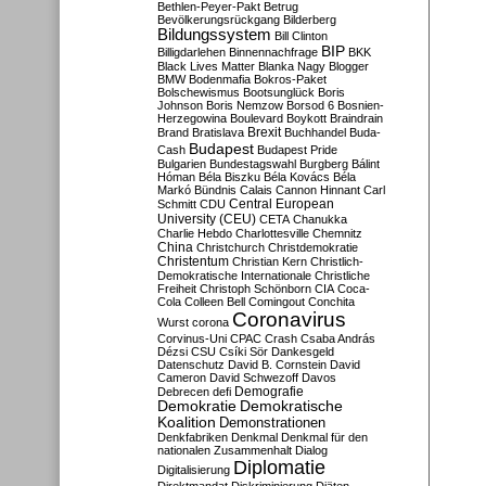
Bethlen-Peyer-Pakt
Betrug
Bevölkerungsrückgang
Bilderberg
Bildungssystem
Bill Clinton
BIP
Billigdarlehen
Binnennachfrage
BKK
Black Lives Matter
Blanka Nagy
Blogger
BMW
Bodenmafia
Bokros-Paket
Bolschewismus
Bootsunglück
Boris
Johnson
Boris Nemzow
Borsod 6
Bosnien-
Herzegowina
Boulevard
Boykott
Braindrain
Brexit
Brand
Bratislava
Buchhandel
Buda-
Budapest
Cash
Budapest Pride
Bulgarien
Bundestagswahl
Burgberg
Bálint
Hóman
Béla Biszku
Béla Kovács
Béla
Markó
Bündnis
Calais
Cannon Hinnant
Carl
Central European
Schmitt
CDU
University (CEU)
CETA
Chanukka
Charlie Hebdo
Charlottesville
Chemnitz
China
Christchurch
Christdemokratie
Christentum
Christian Kern
Christlich-
Demokratische Internationale
Christliche
Freiheit
Christoph Schönborn
CIA
Coca-
Cola
Colleen Bell
Comingout
Conchita
Coronavirus
Wurst
corona
Corvinus-Uni
CPAC
Crash
Csaba András
Dézsi
CSU
Csíki Sör
Dankesgeld
Datenschutz
David B. Cornstein
David
Cameron
David Schwezoff
Davos
Demografie
Debrecen
defi
Demokratie
Demokratische
Koalition
Demonstrationen
Denkfabriken
Denkmal
Denkmal für den
nationalen Zusammenhalt
Dialog
Diplomatie
Digitalisierung