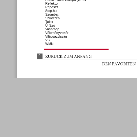
Reflektor
Reposzt
Stop.hu
Szombat
Szuverén
Telex
Új Szó
Vasárnap
Véleményvezér
Világgazdaság
VS
WMN
^
ZURÜ
CK 
ZUM 
ANFANG
DEN 
FAVORITEN 