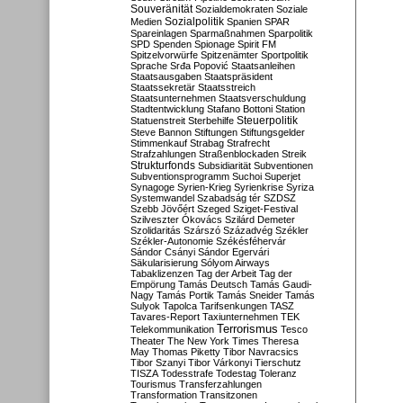
Souveränität
Sozialdemokraten
Soziale
Sozialpolitik
Medien
Spanien
SPAR
Spareinlagen
Sparmaßnahmen
Sparpolitik
SPD
Spenden
Spionage
Spirit FM
Spitzelvorwürfe
Spitzenämter
Sportpolitik
Sprache
Srđa Popović
Staatsanleihen
Staatsausgaben
Staatspräsident
Staatssekretär
Staatsstreich
Staatsunternehmen
Staatsverschuldung
Stadtentwicklung
Stafano Bottoni
Station
Steuerpolitik
Statuenstreit
Sterbehilfe
Steve Bannon
Stiftungen
Stiftungsgelder
Stimmenkauf
Strabag
Strafrecht
Strafzahlungen
Straßenblockaden
Streik
Strukturfonds
Subsidiarität
Subventionen
Subventionsprogramm
Suchoi Superjet
Synagoge
Syrien-Krieg
Syrienkrise
Syriza
Systemwandel
Szabadság tér
SZDSZ
Szebb Jövőért
Szeged
Sziget-Festival
Szilveszter Ókovács
Szilárd Demeter
Szolidaritás
Szárszó
Századvég
Székler
Székler-Autonomie
Székésféhervár
Sándor Csányi
Sándor Egervári
Säkularisierung
Sólyom Airways
Tabaklizenzen
Tag der Arbeit
Tag der
Empörung
Tamás Deutsch
Tamás Gaudi-
Nagy
Tamás Portik
Tamás Sneider
Tamás
Sulyok
Tapolca
Tarifsenkungen
TASZ
Tavares-Report
Taxiunternehmen
TEK
Terrorismus
Telekommunikation
Tesco
Theater
The New York Times
Theresa
May
Thomas Piketty
Tibor Navracsics
Tibor Szanyi
Tibor Várkonyi
Tierschutz
TISZA
Todesstrafe
Todestag
Toleranz
Tourismus
Transferzahlungen
Transformation
Transitzonen