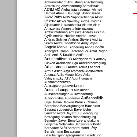
Ta
Abhörverdacht
Abrüstung
Abschiebung
Abtreibung
Abwanderung
Achtelfinale
AENM
AfD
Afghanistan
agentur
Ahmed
Hamed
Ahmet Davutoglu
Aktionskreis
AKW Paks
AKW Saporischschja
Albert
Pásztor
Alexei Nawalny
Alexis Tsipras
Aljaksandr Lukaschenka
Alstom
Altus
Amazonas
Amnesty International
Amtseinführung
Amtssitz
András Fekete-
Győr
András Heisler
András Lovasi
András Schiffer
András Siewert
András
Veres
André Goodfriend
Andy Vajna
Angela Merkel
Anhörung
Anna Donáth
Annegret Kramp-Karrenbauer
Antal Rogán
Anti-
Anti-IS-Koalition
Antifa
Antisemitismus
Antiziganismus
Antony
Blinken
Arabische Liga
Arbeiterbewegung
Arbeitsmarkt
Armee
Armin Laschet
Armut
Asien
Asyl
Atomdeal
Atomwaffen
Attentat
Attila Mesterházy
Attila
Vidnyánszky
ATV
Audi Hungaria
Aufnahmezentren
Auftragsvergabeverfahren
Auslandsungarn
Ausländer
Ausschreitungen
Auswanderung
Außenpolitik
Autoindustrie
Autonomie
Baja
Balkan
Banken
Barack Obama
Barcelona
Barvergütungen
Bausektor
Bausparsubvention
Bayerische
Landtagswahl
BayernLB
Beerdigung
Befragung
Belarus
Benachteiligung
Benedek Jávor
Benefizveranstaltung
Benjamin Netanjahu
Benzinpreis
Berlin
Bernadett Széll
Bernard-Henri Lévy
Bertelsmann
Besatzung
Beschäftigungsprogramme
Besetzung