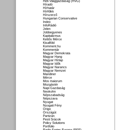
Heti Világgazdaság (HVG)
Híradó
Hírhatár
HírKlikk
Hírszerző
Hungarian Conservative
Index
InfoRádió
Jelen
Jobbegyenes
Kapitalizmus
Kettős Mérce
Kisalföld
Komment.hu
Kommentár
Magyar Demokrata
Magyar Hang
Magyar Hírlap
Magyar Idők
Magyar Narancs
Magyar Nemzet
Mandiner
Mérce
Mos maiorum
Mozgástér
Napi Gazdaság
Neokohn
Népszabadság
Népszava
Nyugat
Nyugati Fény
Origo
Országút
Partizán
Pesti Srácok
Policy Solutions
Portfolio
Radio Freies Europa (RFE)