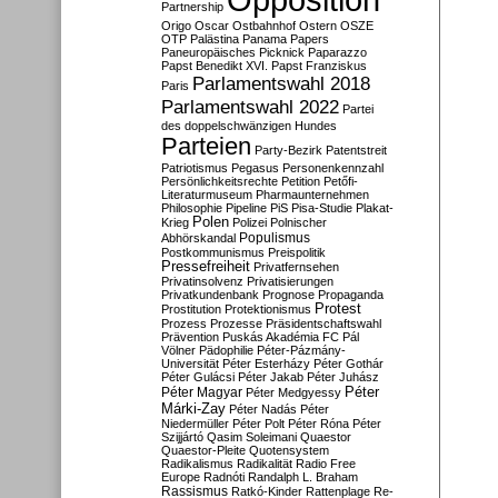
Partnership
Origo
Oscar
Ostbahnhof
Ostern
OSZE
OTP
Palästina
Panama Papers
Paneuropäisches Picknick
Paparazzo
Papst Benedikt XVI.
Papst Franziskus
Parlamentswahl 2018
Paris
Parlamentswahl 2022
Partei
des doppelschwänzigen Hundes
Parteien
Party-Bezirk
Patentstreit
Patriotismus
Pegasus
Personenkennzahl
Persönlichkeitsrechte
Petition
Petőfi-
Literaturmuseum
Pharmaunternehmen
Philosophie
Pipeline
PiS
Pisa-Studie
Plakat-
Polen
Krieg
Polizei
Polnischer
Populismus
Abhörskandal
Postkommunismus
Preispolitik
Pressefreiheit
Privatfernsehen
Privatinsolvenz
Privatisierungen
Privatkundenbank
Prognose
Propaganda
Protest
Prostitution
Protektionismus
Prozess
Prozesse
Präsidentschaftswahl
Prävention
Puskás Akadémia FC
Pál
Völner
Pädophilie
Péter-Pázmány-
Universität
Péter Esterházy
Péter Gothár
Péter Gulácsi
Péter Jakab
Péter Juhász
Péter
Péter Magyar
Péter Medgyessy
Márki-Zay
Péter Nadás
Péter
Niedermüller
Péter Polt
Péter Róna
Péter
Szijjártó
Qasim Soleimani
Quaestor
Quaestor-Pleite
Quotensystem
Radikalismus
Radikalität
Radio Free
Europe
Radnóti
Randalph L. Braham
Rassismus
Ratkó-Kinder
Rattenplage
Re-