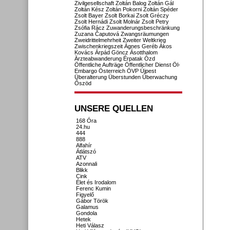
Zivilgesellschaft
Zoltán Balog
Zoltán Gál
Zoltán Kész
Zoltán Pokorni
Zoltán Spéder
Zsolt Bayer
Zsolt Borkai
Zsolt Gréczy
Zsolt Hernádi
Zsolt Molnár
Zsolt Petry
Zsófia Rácz
Zuwanderungsbeschränkung
Zuzana Čaputová
Zwangsräumungen
Zweidrittelmehrheit
Zweiter Weltkrieg
Zwischenkriegszeit
Ágnes Geréb
Ákos
Kovács
Árpád Göncz
Ásotthalom
Ärzteabwanderung
Érpatak
Ózd
Öffentliche Aufträge
Öffentlicher Dienst
Öl-
Embargo
Österreich
ÖVP
Újpest
Überalterung
Überstunden
Überwachung
Őszöd
UNSERE QUELLEN
168 Óra
24.hu
444
888
Alfahír
Átlátszó
ATV
Azonnali
Blikk
Cink
Élet és Irodalom
Ferenc Kumin
Figyelő
Gábor Török
Galamus
Gondola
Hetek
Heti Válasz