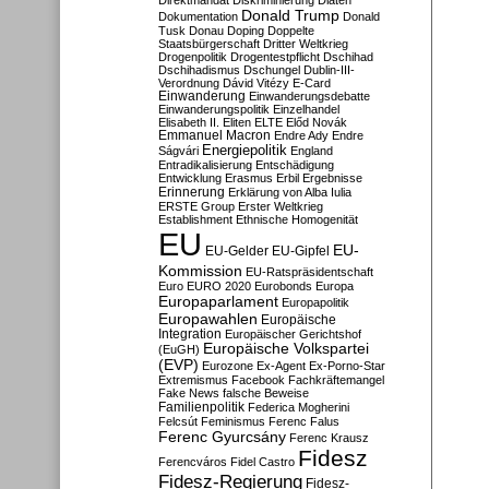
Direktmandat
Diskriminierung
Diäten
Donald Trump
Dokumentation
Donald
Tusk
Donau
Doping
Doppelte
Staatsbürgerschaft
Dritter Weltkrieg
Drogenpolitik
Drogentestpflicht
Dschihad
Dschihadismus
Dschungel
Dublin-III-
Verordnung
Dávid Vitézy
E-Card
Einwanderung
Einwanderungsdebatte
Einwanderungspolitik
Einzelhandel
Elisabeth II.
Eliten
ELTE
Előd Novák
Emmanuel Macron
Endre Ady
Endre
Energiepolitik
Ságvári
England
Entradikalisierung
Entschädigung
Entwicklung
Erasmus
Erbil
Ergebnisse
Erinnerung
Erklärung von Alba Iulia
ERSTE Group
Erster Weltkrieg
Establishment
Ethnische Homogenität
EU
EU-
EU-Gelder
EU-Gipfel
Kommission
EU-Ratspräsidentschaft
Euro
EURO 2020
Eurobonds
Europa
Europaparlament
Europapolitik
Europawahlen
Europäische
Integration
Europäischer Gerichtshof
Europäische Volkspartei
(EuGH)
(EVP)
Eurozone
Ex-Agent
Ex-Porno-Star
Extremismus
Facebook
Fachkräftemangel
Fake News
falsche Beweise
Familienpolitik
Federica Mogherini
Felcsút
Feminismus
Ferenc Falus
Ferenc Gyurcsány
Ferenc Krausz
Fidesz
Ferencváros
Fidel Castro
Fidesz-Regierung
Fidesz-