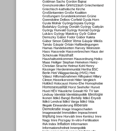
Goldman Sachs
Gordon Bajnai
Grenzzaun
Grenzkontrollen
Griechenland
Griechisch-katholische Kirche
Großbritannien
Große Koalition
Großungarn
Grundeinkommen
Grüne
Gwendoline Delbos-Corfield
Gyula Horn
Gyula Molnár
Gyöngyöspata
György
Budaházy
György Donáth
György Gattyán
György Hunvald
György Konrád
György
Lukács
György Matolcsy
Győr
Gábor
Demszky
Gábor Fodor
Gábor Kaleta
Gábor Vona
Gábor Simon
Gáspár Miklós
Tamás
Gáspár Orbán
Haftbedingungen
Hamas
Handelsketten
Harvey Weinstein
Hass
Hassrede
Hassverbrechen
Haus der
Haushalt
Schicksale
Haushaltseinkommen
Hausordnung
Heiko
Maas
Heiliger Stephan
Heineken
Heinz-
Christian Strache
Helmut Kohl
Henry
Kissinger
Herdenimmunität
Hertha BSC
Berlin
Heti Világgazdaság (HVG)
Heti
Válasz
Hilfsmaßnahmen
Hilfspaket
Hillary
Clinton
Historikerstreit
Hitler-Vergleich
Hollókő
Holocaust
Homo-Ehe
Homophobie
Homosexualität
Horst Seehofer
Hunxit
Huxit
HÉV
Häusliche Gewalt
Hír TV
Iain
Lindsay
Identität
Identitätspolitik
Ideologie
Ikonen
Ildikó Bangó Borbély
Ildikó Enyedi
Ildikó Lendvai
Ildikó Varga
Ildikó Vida
Illiberale
Illegale Einwanderung
Demokratie
Image
Imageschaden
Imagewandel
Immobilien
Impeachment
Impfung
Imre Horváth
Imre Kertész
Imre
Nagy
Imre Pozsgay
In-vitro-Fertilisation
Inflation
INA
Index
Informanten
Informationsfreiheit
Innenpolitik