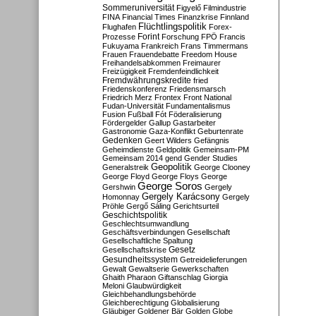
Sommeruniversität
Figyelő
Filmindustrie
FINA
Financial Times
Finanzkrise
Finnland
Flüchtlingspolitik
Flughafen
Forex-
Forint
Prozesse
Forschung
FPÖ
Francis
Fukuyama
Frankreich
Frans Timmermans
Frauen
Frauendebatte
Freedom House
Freihandelsabkommen
Freimaurer
Freizügigkeit
Fremdenfeindlichkeit
Fremdwährungskredite
fried
Friedenskonferenz
Friedensmarsch
Friedrich Merz
Frontex
Front National
Fudan-Universität
Fundamentalismus
Fusion
Fußball
Fót
Föderalisierung
Fördergelder
Gallup
Gastarbeiter
Gastronomie
Gaza-Konflikt
Geburtenrate
Gedenken
Geert Wilders
Gefängnis
Geheimdienste
Geldpolitik
Gemeinsam-PM
Gemeinsam 2014
gend
Gender Studies
Geopolitik
Generalstreik
George Clooney
George Floyd
George Floys
George
George Soros
Gershwin
Gergely
Gergely Karácsony
Homonnay
Gergely
Pröhle
Gergő Sáling
Gerichtsurteil
Geschichtspolitik
Geschlechtsumwandlung
Geschäftsverbindungen
Gesellschaft
Gesellschaftliche Spaltung
Gesetz
Gesellschaftskrise
Gesundheitssystem
Getreidelieferungen
Gewalt
Gewaltserie
Gewerkschaften
Ghaith Pharaon
Giftanschlag
Giorgia
Meloni
Glaubwürdigkeit
Gleichbehandlungsbehörde
Gleichberechtigung
Globalisierung
Gläubiger
Goldener Bär
Golden Globe