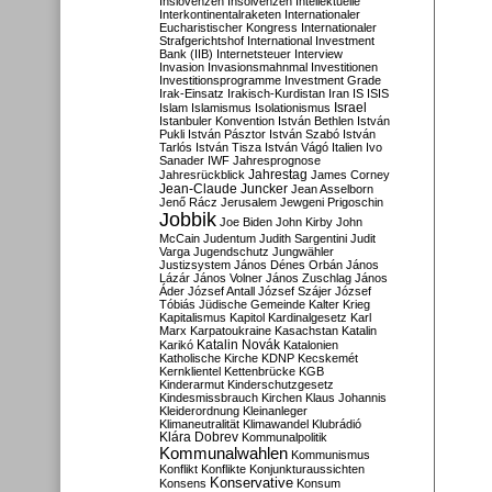
Inslovenzen
Insolvenzen
Intellektuelle
Interkontinentalraketen
Internationaler
Eucharistischer Kongress
Internationaler
Strafgerichtshof
International Investment
Bank (IIB)
Internetsteuer
Interview
Invasion
Invasionsmahnmal
Investitionen
Investitionsprogramme
Investment Grade
Irak-Einsatz
Irakisch-Kurdistan
Iran
IS
ISIS
Israel
Islam
Islamismus
Isolationismus
Istanbuler Konvention
István Bethlen
István
Pukli
István Pásztor
István Szabó
István
Tarlós
István Tisza
István Vágó
Italien
Ivo
Sanader
IWF
Jahresprognose
Jahrestag
Jahresrückblick
James Corney
Jean-Claude Juncker
Jean Asselborn
Jenő Rácz
Jerusalem
Jewgeni Prigoschin
Jobbik
Joe Biden
John Kirby
John
McCain
Judentum
Judith Sargentini
Judit
Varga
Jugendschutz
Jungwähler
Justizsystem
János Dénes Orbán
János
Lázár
János Volner
János Zuschlag
János
Áder
József Antall
József Szájer
József
Tóbiás
Jüdische Gemeinde
Kalter Krieg
Kapitalismus
Kapitol
Kardinalgesetz
Karl
Marx
Karpatoukraine
Kasachstan
Katalin
Katalin Novák
Karikó
Katalonien
Katholische Kirche
KDNP
Kecskemét
Kernklientel
Kettenbrücke
KGB
Kinderarmut
Kinderschutzgesetz
Kindesmissbrauch
Kirchen
Klaus Johannis
Kleiderordnung
Kleinanleger
Klimaneutralität
Klimawandel
Klubrádió
Klára Dobrev
Kommunalpolitik
Kommunalwahlen
Kommunismus
Konflikt
Konflikte
Konjunkturaussichten
Konservative
Konsens
Konsum