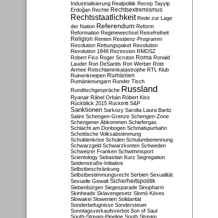
Industrialisierung
Realpolitik
Recep Tayyip
Rechtsextremismus
Erdoğan
Rechte
Rechtsstaatlichkeit
Rede zur Lage
Referendum
der Nation
Reform
Reformation
Regimewechsel
Reisefreiheit
Religion
Renten
Residenz-Programm
Resolution
Rettungspaket
Revolution
Revolution 1848
Rezession
RMDSZ
Roma
Robert Fico
Roger Scruton
Ronald
Lauder
Ron DeSantis
Ron Werber
Rote
Armee
Rotschlammkatastrophe
RTL Klub
Ruinenkneipen
Rumänien
Rumänienungarn
Runder Tisch
Russland
Rundtischgespräche
Ryanair
Ráhel Orbán
Róbert Kiss
Rückblick 2015
Rücktritt
S&P
Sanktionen
Sarkozy
Sarolta Laura Baritz
Satire
Schengen-Grenze
Schengen-Zone
Schengener Abkommen
Schiefergas
Schlacht am Donbogen
Schmalspurbahn
Schottische Volksabstimmung
Schuldenkrise
Schulen
Schulumbenennung
Schwarzgeld
Schwarzkonten
Schweden
Schweizer Franken
Schwimmsport
Scientology
Sebastian Kurz
Segregation
Seidenstraße-Initiative
Selbstbeschränkung
Selbstbestimmungsrecht
Serbien
Sexualität
Sicherheitspolitik
Sexuelle Gewalt
Siebenbürgen
Siegesparade
Sinopharm
Skinheads
Sklavengesetz
Slomó Köves
Slowakei
Slowenien
Solidarität
Sonderbefugnisse
Sondersteuer
Sonntagsverkaufsverbot
Son of Saul
South-Stream-Pipeline
South Stream