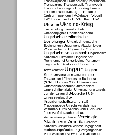
Transkarpatien
Transparency International
Transparenz
Transsexuelle
Transvestit
Trauerbekundungen
Trauertag
Trauma
Trianon
Truppenabzug
TTIP
Tucker
Carlson
Tugenden
TV-Debatte
TV-Duell
Türkei
TV2
Tünde Handó
Uber
UEFA
Ukraine-Krieg
Ukraine
Umverteilung
Umweltschutz
Unabhängigkeit
Unentschlossene
Ungarisch-amerikanische
Beziehungen
Ungarisch-deutsche
Beziehungen
Ungarische Akademie der
Wissenschaften
Ungarische Garde
Ungarische Nationalbank
Ungarischer
Nationaler Filmfonds
Ungarischer
Rechnungshof
Ungarisches Parlament
Ungarische Staatsoper
Ungarische
Ungarn
Ungarn-
Ärztekammer
Kritik
Universitäten
Universität für
Theater- und Filmkunst in Budapest
(SZFE)
Unruhen 2006
Unternehmen
Unternehmenssteuer
Unterschicht
Unterschriftenaktion
Untersuchung
Ursula
US-Botschaft
von der Leyen
US-
US-
Einreiseverbot
Präsidentschaftswahlen
US-
Truppenabzug
Utrecht
Vandalismus
Vasárnapi Hírek
Vatikan
Venezuela
Vera
Jourová
Verbraucherschutz
Vereinigte
Verdienstmöglichkeiten
Staaten von Amerika
Vereinte
Nationen
Verfahren
Verfassungsgericht
Verfassungsänderung
Vergangenheit
Vergewaltigungsvorwurf
Verhandlungen