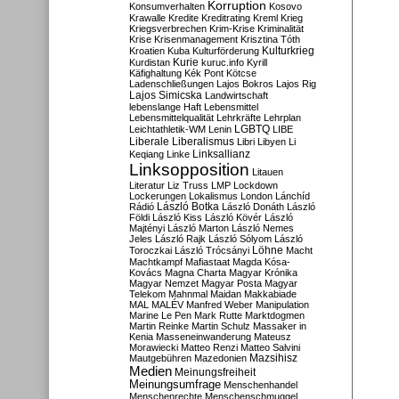
Korruption
Konsumverhalten
Kosovo
Krawalle
Kredite
Kreditrating
Kreml
Krieg
Kriegsverbrechen
Krim-Krise
Kriminalität
Krise
Krisenmanagement
Krisztina Tóth
Kulturkrieg
Kroatien
Kuba
Kulturförderung
Kurdistan
Kurie
kuruc.info
Kyrill
Käfighaltung
Kék Pont
Kötcse
Ladenschließungen
Lajos Bokros
Lajos Rig
Lajos Simicska
Landwirtschaft
lebenslange Haft
Lebensmittel
Lebensmittelqualität
Lehrkräfte
Lehrplan
LGBTQ
Leichtathletik-WM
Lenin
LIBE
Liberale
Liberalismus
Libri
Libyen
Li
Linksallianz
Keqiang
Linke
Linksopposition
Litauen
Literatur
Liz Truss
LMP
Lockdown
Lockerungen
Lokalismus
London
Lánchíd
Rádió
László Botka
László Donáth
László
Földi
László Kiss
László Kövér
László
Majtényi
László Marton
László Nemes
Jeles
László Rajk
László Sólyom
László
Löhne
Toroczkai
László Trócsányi
Macht
Machtkampf
Mafiastaat
Magda Kósa-
Kovács
Magna Charta
Magyar Krónika
Magyar Nemzet
Magyar Posta
Magyar
Telekom
Mahnmal
Maidan
Makkabiade
MAL
MALÉV
Manfred Weber
Manipulation
Marine Le Pen
Mark Rutte
Marktdogmen
Martin Reinke
Martin Schulz
Massaker in
Kenia
Masseneinwanderung
Mateusz
Morawiecki
Matteo Renzi
Matteo Salvini
Mautgebühren
Mazedonien
Mazsihisz
Medien
Meinungsfreiheit
Meinungsumfrage
Menschenhandel
Menschenrechte
Menschenschmuggel