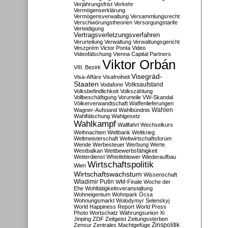
Verjährungsfrist
Verkehr
Vermögenserklärung
Vermögensverwaltung
Versammlungsrecht
Verschwörungstheorien
Versorgungstarife
Verteidigung
Vertragsverletzungsverfahren
Verurteilung
Verwaltung
Verwaltungsgericht
Veszprém
Victor Ponta
Video
Videofälschung
Vienna Capital Partners
Viktor Orbán
VIII. Bezirk
Visegrád-
Visa-Affäre
Visafreiheit
Staaten
Vodafone
Volksaufstand
Volksbefindlichkeit
Volkszählung
Vollbeschäftigung
Vorurteile
VW-Skandal
Völkerverwandtschaft
Waffenlieferungen
Wahlen
Wagner-Aufstand
Wahlbündnis
Wahlfälschung
Wahlgesetz
Wahlkampf
Wallfahrt
Wechselkurs
Weihnachten
Weltbank
Weltkrieg
Weltmeisterschaft
Weltwirtschaftsforum
Wende
Werbesteuer
Werbung
Werte
Westbalkan
Wettbewerbsfähigkeit
Wetterdienst
Whistleblower
Wiederaufbau
Wirtschaftspolitik
Wien
Wirtschaftswachstum
Wissenschaft
Wladimir Putin
WM-Finale
Woche der
Ehe
Wohltätigkeitsveranstaltung
Wohneigentum
Wohnpark Ócsa
Wohnungsmarkt
Wolodymyr Selenskyj
World Happiness Report
World Press
Photo
Wortschatz
Währungsunion
Xi
Jinping
ZDF
Zeitgeist
Zeitungssterben
Zensur
Zentrales Machtgefüge
Zinspolitik