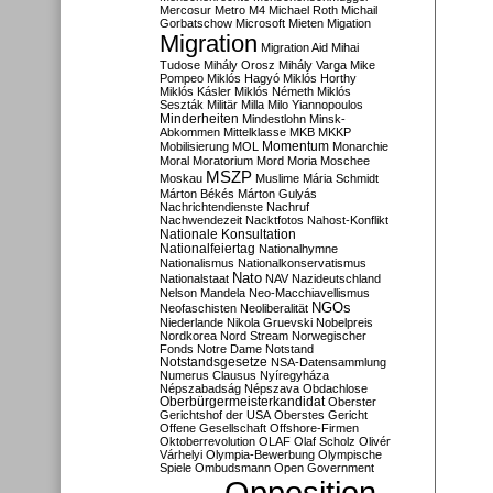
Mercosur
Metro M4
Michael Roth
Michail
Gorbatschow
Microsoft
Mieten
Migation
Migration
Migration Aid
Mihai
Tudose
Mihály Orosz
Mihály Varga
Mike
Pompeo
Miklós Hagyó
Miklós Horthy
Miklós Kásler
Miklós Németh
Miklós
Seszták
Militär
Milla
Milo Yiannopoulos
Minderheiten
Mindestlohn
Minsk-
Abkommen
Mittelklasse
MKB
MKKP
Momentum
Mobilisierung
MOL
Monarchie
Moral
Moratorium
Mord
Moria
Moschee
MSZP
Moskau
Muslime
Mária Schmidt
Márton Békés
Márton Gulyás
Nachrichtendienste
Nachruf
Nachwendezeit
Nacktfotos
Nahost-Konflikt
Nationale Konsultation
Nationalfeiertag
Nationalhymne
Nationalismus
Nationalkonservatismus
Nato
Nationalstaat
NAV
Nazideutschland
Nelson Mandela
Neo-Macchiavellismus
NGOs
Neofaschisten
Neoliberalität
Niederlande
Nikola Gruevski
Nobelpreis
Nordkorea
Nord Stream
Norwegischer
Fonds
Notre Dame
Notstand
Notstandsgesetze
NSA-Datensammlung
Numerus Clausus
Nyíregyháza
Népszabadság
Népszava
Obdachlose
Oberbürgermeisterkandidat
Oberster
Gerichtshof der USA
Oberstes Gericht
Offene Gesellschaft
Offshore-Firmen
Oktoberrevolution
OLAF
Olaf Scholz
Olivér
Várhelyi
Olympia-Bewerbung
Olympische
Spiele
Ombudsmann
Open Government
Opposition