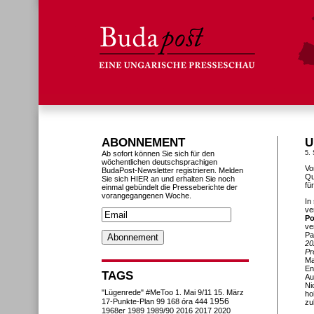
ABONNEMENT
U
Ab sofort können Sie sich für den
5.
wöchentlichen deutschsprachigen
Vo
BudaPost-Newsletter registrieren. Melden
Qu
Sie sich HIER an und erhalten Sie noch
fü
einmal gebündelt die Presseberichte der
vorangegangenen Woche.
In
ve
Po
ve
Pa
20
Pr
Ma
En
TAGS
Au
Ni
"Lügenrede"
#MeToo
1. Mai
9/11
15. März
ho
1956
17-Punkte-Plan
99
168 óra
444
zu
1968er
1989
1989/90
2016
2017
2020