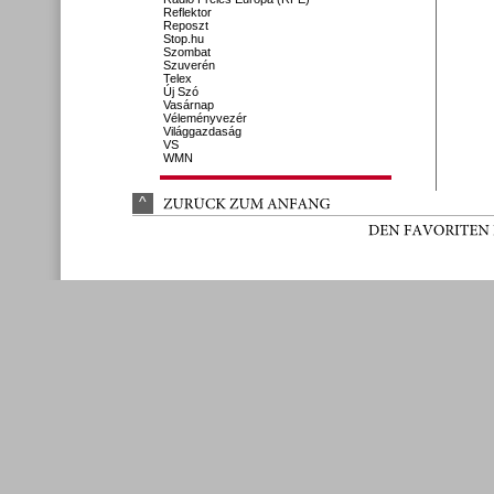
Reflektor
Reposzt
Stop.hu
Szombat
Szuverén
Telex
Új Szó
Vasárnap
Véleményvezér
Világgazdaság
VS
WMN
^
ZURÜ
CK 
ZUM 
ANFANG
DEN 
FAVORITEN 