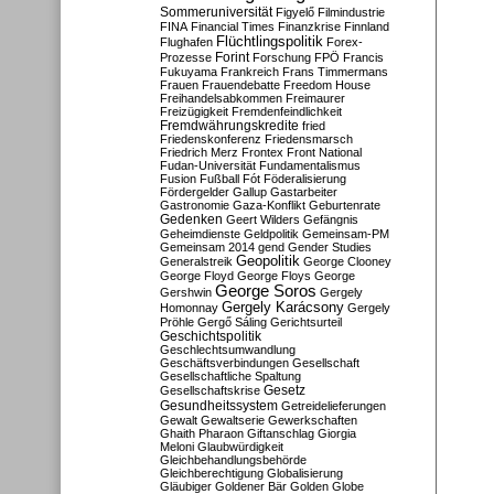
Sommeruniversität
Figyelő
Filmindustrie
FINA
Financial Times
Finanzkrise
Finnland
Flüchtlingspolitik
Flughafen
Forex-
Forint
Prozesse
Forschung
FPÖ
Francis
Fukuyama
Frankreich
Frans Timmermans
Frauen
Frauendebatte
Freedom House
Freihandelsabkommen
Freimaurer
Freizügigkeit
Fremdenfeindlichkeit
Fremdwährungskredite
fried
Friedenskonferenz
Friedensmarsch
Friedrich Merz
Frontex
Front National
Fudan-Universität
Fundamentalismus
Fusion
Fußball
Fót
Föderalisierung
Fördergelder
Gallup
Gastarbeiter
Gastronomie
Gaza-Konflikt
Geburtenrate
Gedenken
Geert Wilders
Gefängnis
Geheimdienste
Geldpolitik
Gemeinsam-PM
Gemeinsam 2014
gend
Gender Studies
Geopolitik
Generalstreik
George Clooney
George Floyd
George Floys
George
George Soros
Gershwin
Gergely
Gergely Karácsony
Homonnay
Gergely
Pröhle
Gergő Sáling
Gerichtsurteil
Geschichtspolitik
Geschlechtsumwandlung
Geschäftsverbindungen
Gesellschaft
Gesellschaftliche Spaltung
Gesetz
Gesellschaftskrise
Gesundheitssystem
Getreidelieferungen
Gewalt
Gewaltserie
Gewerkschaften
Ghaith Pharaon
Giftanschlag
Giorgia
Meloni
Glaubwürdigkeit
Gleichbehandlungsbehörde
Gleichberechtigung
Globalisierung
Gläubiger
Goldener Bär
Golden Globe