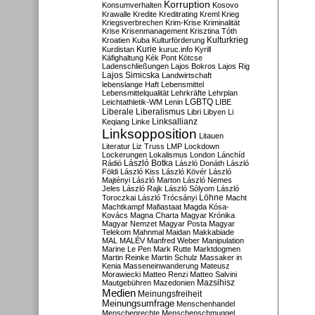
Korruption
Konsumverhalten
Kosovo
Krawalle
Kredite
Kreditrating
Kreml
Krieg
Kriegsverbrechen
Krim-Krise
Kriminalität
Krise
Krisenmanagement
Krisztina Tóth
Kulturkrieg
Kroatien
Kuba
Kulturförderung
Kurdistan
Kurie
kuruc.info
Kyrill
Käfighaltung
Kék Pont
Kötcse
Ladenschließungen
Lajos Bokros
Lajos Rig
Lajos Simicska
Landwirtschaft
lebenslange Haft
Lebensmittel
Lebensmittelqualität
Lehrkräfte
Lehrplan
LGBTQ
Leichtathletik-WM
Lenin
LIBE
Liberale
Liberalismus
Libri
Libyen
Li
Linksallianz
Keqiang
Linke
Linksopposition
Litauen
Literatur
Liz Truss
LMP
Lockdown
Lockerungen
Lokalismus
London
Lánchíd
Rádió
László Botka
László Donáth
László
Földi
László Kiss
László Kövér
László
Majtényi
László Marton
László Nemes
Jeles
László Rajk
László Sólyom
László
Löhne
Toroczkai
László Trócsányi
Macht
Machtkampf
Mafiastaat
Magda Kósa-
Kovács
Magna Charta
Magyar Krónika
Magyar Nemzet
Magyar Posta
Magyar
Telekom
Mahnmal
Maidan
Makkabiade
MAL
MALÉV
Manfred Weber
Manipulation
Marine Le Pen
Mark Rutte
Marktdogmen
Martin Reinke
Martin Schulz
Massaker in
Kenia
Masseneinwanderung
Mateusz
Morawiecki
Matteo Renzi
Matteo Salvini
Mautgebühren
Mazedonien
Mazsihisz
Medien
Meinungsfreiheit
Meinungsumfrage
Menschenhandel
Menschenrechte
Menschenschmuggel