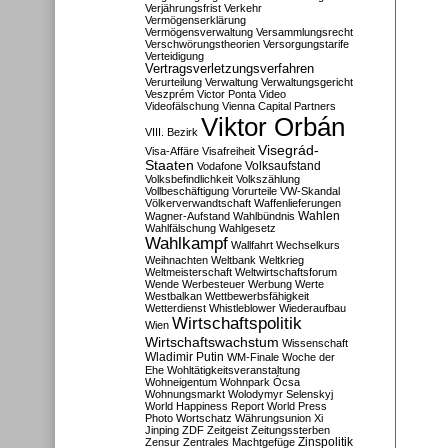
Verjährungsfrist
Verkehr
Vermögenserklärung
Vermögensverwaltung
Versammlungsrecht
Verschwörungstheorien
Versorgungstarife
Verteidigung
Vertragsverletzungsverfahren
Verurteilung
Verwaltung
Verwaltungsgericht
Veszprém
Victor Ponta
Video
Videofälschung
Vienna Capital Partners
Viktor Orbán
VIII. Bezirk
Visegrád-
Visa-Affäre
Visafreiheit
Staaten
Vodafone
Volksaufstand
Volksbefindlichkeit
Volkszählung
Vollbeschäftigung
Vorurteile
VW-Skandal
Völkerverwandtschaft
Waffenlieferungen
Wahlen
Wagner-Aufstand
Wahlbündnis
Wahlfälschung
Wahlgesetz
Wahlkampf
Wallfahrt
Wechselkurs
Weihnachten
Weltbank
Weltkrieg
Weltmeisterschaft
Weltwirtschaftsforum
Wende
Werbesteuer
Werbung
Werte
Westbalkan
Wettbewerbsfähigkeit
Wetterdienst
Whistleblower
Wiederaufbau
Wirtschaftspolitik
Wien
Wirtschaftswachstum
Wissenschaft
Wladimir Putin
WM-Finale
Woche der
Ehe
Wohltätigkeitsveranstaltung
Wohneigentum
Wohnpark Ócsa
Wohnungsmarkt
Wolodymyr Selenskyj
World Happiness Report
World Press
Photo
Wortschatz
Währungsunion
Xi
Jinping
ZDF
Zeitgeist
Zeitungssterben
Zensur
Zentrales Machtgefüge
Zinspolitik