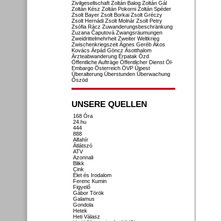
Zivilgesellschaft
Zoltán Balog
Zoltán Gál
Zoltán Kész
Zoltán Pokorni
Zoltán Spéder
Zsolt Bayer
Zsolt Borkai
Zsolt Gréczy
Zsolt Hernádi
Zsolt Molnár
Zsolt Petry
Zsófia Rácz
Zuwanderungsbeschränkung
Zuzana Čaputová
Zwangsräumungen
Zweidrittelmehrheit
Zweiter Weltkrieg
Zwischenkriegszeit
Ágnes Geréb
Ákos
Kovács
Árpád Göncz
Ásotthalom
Ärzteabwanderung
Érpatak
Ózd
Öffentliche Aufträge
Öffentlicher Dienst
Öl-
Embargo
Österreich
ÖVP
Újpest
Überalterung
Überstunden
Überwachung
Őszöd
UNSERE QUELLEN
168 Óra
24.hu
444
888
Alfahír
Átlátszó
ATV
Azonnali
Blikk
Cink
Élet és Irodalom
Ferenc Kumin
Figyelő
Gábor Török
Galamus
Gondola
Hetek
Heti Válasz