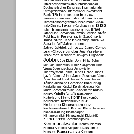
Inslovenzen
Insolvenzen
Intellektuelle
Interkontinentalraketen
Internationaler
Eucharistischer Kongress
Internationaler
Strafgerichtshof
International Investment
Bank (IIB)
Internetsteuer
Interview
Invasion
Invasionsmahnmal
Investitionen
Investitionsprogramme
Investment Grade
Irak-Einsatz
Irakisch-Kurdistan
Iran
IS
ISIS
Israel
Islam
Islamismus
Isolationismus
Istanbuler Konvention
István Bethlen
István
Pukli
István Pásztor
István Szabó
István
Tarlós
István Tisza
István Vágó
Italien
Ivo
Sanader
IWF
Jahresprognose
Jahrestag
Jahresrückblick
James Corney
Jean-Claude Juncker
Jean Asselborn
Jenő Rácz
Jerusalem
Jewgeni Prigoschin
Jobbik
Joe Biden
John Kirby
John
McCain
Judentum
Judith Sargentini
Judit
Varga
Jugendschutz
Jungwähler
Justizsystem
János Dénes Orbán
János
Lázár
János Volner
János Zuschlag
János
Áder
József Antall
József Szájer
József
Tóbiás
Jüdische Gemeinde
Kalter Krieg
Kapitalismus
Kapitol
Kardinalgesetz
Karl
Marx
Karpatoukraine
Kasachstan
Katalin
Katalin Novák
Karikó
Katalonien
Katholische Kirche
KDNP
Kecskemét
Kernklientel
Kettenbrücke
KGB
Kinderarmut
Kinderschutzgesetz
Kindesmissbrauch
Kirchen
Klaus Johannis
Kleiderordnung
Kleinanleger
Klimaneutralität
Klimawandel
Klubrádió
Klára Dobrev
Kommunalpolitik
Kommunalwahlen
Kommunismus
Konflikt
Konflikte
Konjunkturaussichten
Konservative
Konsens
Konsum