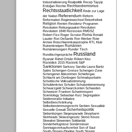
Industrialisierung
Realpolitik
Recep Tayyip
Rechtsextremismus
Erdoğan
Rechte
Rechtsstaatlichkeit
Rede zur Lage
Referendum
der Nation
Reform
Reformation
Regimewechsel
Reisefreiheit
Religion
Renten
Residenz-Programm
Resolution
Rettungspaket
Revolution
Revolution 1848
Rezession
RMDSZ
Roma
Robert Fico
Roger Scruton
Ronald
Lauder
Ron DeSantis
Ron Werber
Rote
Armee
Rotschlammkatastrophe
RTL Klub
Ruinenkneipen
Rumänien
Rumänienungarn
Runder Tisch
Russland
Rundtischgespräche
Ryanair
Ráhel Orbán
Róbert Kiss
Rückblick 2015
Rücktritt
S&P
Sanktionen
Sarkozy
Sarolta Laura Baritz
Satire
Schengen-Grenze
Schengen-Zone
Schengener Abkommen
Schiefergas
Schlacht am Donbogen
Schmalspurbahn
Schottische Volksabstimmung
Schuldenkrise
Schulen
Schulumbenennung
Schwarzgeld
Schwarzkonten
Schweden
Schweizer Franken
Schwimmsport
Scientology
Sebastian Kurz
Segregation
Seidenstraße-Initiative
Selbstbeschränkung
Selbstbestimmungsrecht
Serbien
Sexualität
Sicherheitspolitik
Sexuelle Gewalt
Siebenbürgen
Siegesparade
Sinopharm
Skinheads
Sklavengesetz
Slomó Köves
Slowakei
Slowenien
Solidarität
Sonderbefugnisse
Sondersteuer
Sonntagsverkaufsverbot
Son of Saul
South-Stream-Pipeline
South Stream