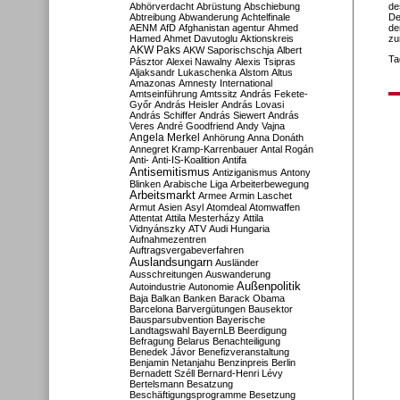
Abhörverdacht
Abrüstung
Abschiebung
de
Abtreibung
Abwanderung
Achtelfinale
De
AENM
AfD
Afghanistan
agentur
Ahmed
de
Hamed
Ahmet Davutoglu
Aktionskreis
zu
AKW Paks
AKW Saporischschja
Albert
Ta
Pásztor
Alexei Nawalny
Alexis Tsipras
Aljaksandr Lukaschenka
Alstom
Altus
Amazonas
Amnesty International
Amtseinführung
Amtssitz
András Fekete-
Győr
András Heisler
András Lovasi
András Schiffer
András Siewert
András
Veres
André Goodfriend
Andy Vajna
Angela Merkel
Anhörung
Anna Donáth
Annegret Kramp-Karrenbauer
Antal Rogán
Anti-
Anti-IS-Koalition
Antifa
Antisemitismus
Antiziganismus
Antony
Blinken
Arabische Liga
Arbeiterbewegung
Arbeitsmarkt
Armee
Armin Laschet
Armut
Asien
Asyl
Atomdeal
Atomwaffen
Attentat
Attila Mesterházy
Attila
Vidnyánszky
ATV
Audi Hungaria
Aufnahmezentren
Auftragsvergabeverfahren
Auslandsungarn
Ausländer
Ausschreitungen
Auswanderung
Außenpolitik
Autoindustrie
Autonomie
Baja
Balkan
Banken
Barack Obama
Barcelona
Barvergütungen
Bausektor
Bausparsubvention
Bayerische
Landtagswahl
BayernLB
Beerdigung
Befragung
Belarus
Benachteiligung
Benedek Jávor
Benefizveranstaltung
Benjamin Netanjahu
Benzinpreis
Berlin
Bernadett Széll
Bernard-Henri Lévy
Bertelsmann
Besatzung
Beschäftigungsprogramme
Besetzung