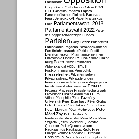
Partnership
Origo
Oscar
Ostbahnhof
Ostern
OSZE
OTP
Palästina
Panama Papers
Paneuropäisches Picknick
Paparazzo
Papst Benedikt XVI.
Papst Franziskus
Parlamentswahl 2018
Paris
Parlamentswahl 2022
Partei
des doppelschwänzigen Hundes
Parteien
Party-Bezirk
Patentstreit
Patriotismus
Pegasus
Personenkennzahl
Persönlichkeitsrechte
Petition
Petőfi-
Literaturmuseum
Pharmaunternehmen
Philosophie
Pipeline
PiS
Pisa-Studie
Plakat-
Polen
Krieg
Polizei
Polnischer
Populismus
Abhörskandal
Postkommunismus
Preispolitik
Pressefreiheit
Privatfernsehen
Privatinsolvenz
Privatisierungen
Privatkundenbank
Prognose
Propaganda
Protest
Prostitution
Protektionismus
Prozess
Prozesse
Präsidentschaftswahl
Prävention
Puskás Akadémia FC
Pál
Völner
Pädophilie
Péter-Pázmány-
Universität
Péter Esterházy
Péter Gothár
Péter Gulácsi
Péter Jakab
Péter Juhász
Péter
Péter Magyar
Péter Medgyessy
Márki-Zay
Péter Nadás
Péter
Niedermüller
Péter Polt
Péter Róna
Péter
Szijjártó
Qasim Soleimani
Quaestor
Quaestor-Pleite
Quotensystem
Radikalismus
Radikalität
Radio Free
Europe
Radnóti
Randalph L. Braham
Rassismus
Ratkó-Kinder
Rattenplage
Re-