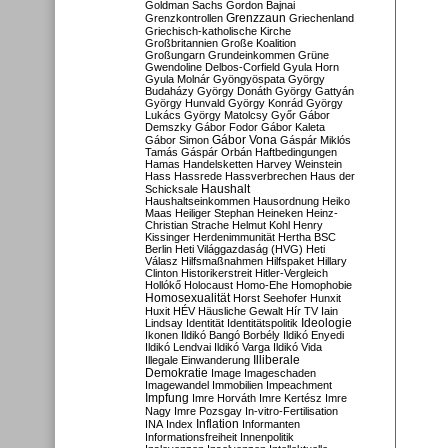
Goldman Sachs
Gordon Bajnai
Grenzzaun
Grenzkontrollen
Griechenland
Griechisch-katholische Kirche
Großbritannien
Große Koalition
Großungarn
Grundeinkommen
Grüne
Gwendoline Delbos-Corfield
Gyula Horn
Gyula Molnár
Gyöngyöspata
György
Budaházy
György Donáth
György Gattyán
György Hunvald
György Konrád
György
Lukács
György Matolcsy
Győr
Gábor
Demszky
Gábor Fodor
Gábor Kaleta
Gábor Vona
Gábor Simon
Gáspár Miklós
Tamás
Gáspár Orbán
Haftbedingungen
Hamas
Handelsketten
Harvey Weinstein
Hass
Hassrede
Hassverbrechen
Haus der
Haushalt
Schicksale
Haushaltseinkommen
Hausordnung
Heiko
Maas
Heiliger Stephan
Heineken
Heinz-
Christian Strache
Helmut Kohl
Henry
Kissinger
Herdenimmunität
Hertha BSC
Berlin
Heti Világgazdaság (HVG)
Heti
Válasz
Hilfsmaßnahmen
Hilfspaket
Hillary
Clinton
Historikerstreit
Hitler-Vergleich
Hollókő
Holocaust
Homo-Ehe
Homophobie
Homosexualität
Horst Seehofer
Hunxit
Huxit
HÉV
Häusliche Gewalt
Hír TV
Iain
Lindsay
Identität
Identitätspolitik
Ideologie
Ikonen
Ildikó Bangó Borbély
Ildikó Enyedi
Ildikó Lendvai
Ildikó Varga
Ildikó Vida
Illiberale
Illegale Einwanderung
Demokratie
Image
Imageschaden
Imagewandel
Immobilien
Impeachment
Impfung
Imre Horváth
Imre Kertész
Imre
Nagy
Imre Pozsgay
In-vitro-Fertilisation
Inflation
INA
Index
Informanten
Informationsfreiheit
Innenpolitik