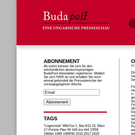
ABONNEMENT
O
Ab sofort können Sie sich für den
23
wöchentlichen deutschsprachigen
Ei
BudaPost-Newsletter registrieren. Melden
na
Sie sich HIER an und erhalten Sie noch
Se
einmal gebündelt die Presseberichte der
vorangegangenen Woche.
Fü
na
er
ge
du
Fi
üb
Da
so
TAGS
Ve
Di
"Lügenrede"
#MeToo
1. Mai
9/11
15. März
Po
1956
17-Punkte-Plan
99
168 óra
444
we
1968er
1989
1989/90
2016
2017
2020
in