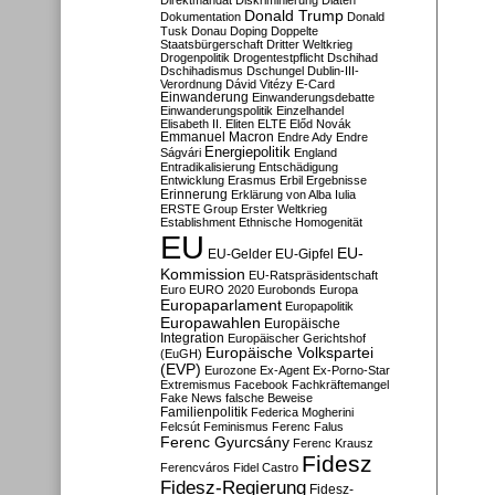
Direktmandat
Diskriminierung
Diäten
Donald Trump
Dokumentation
Donald
Tusk
Donau
Doping
Doppelte
Staatsbürgerschaft
Dritter Weltkrieg
Drogenpolitik
Drogentestpflicht
Dschihad
Dschihadismus
Dschungel
Dublin-III-
Verordnung
Dávid Vitézy
E-Card
Einwanderung
Einwanderungsdebatte
Einwanderungspolitik
Einzelhandel
Elisabeth II.
Eliten
ELTE
Előd Novák
Emmanuel Macron
Endre Ady
Endre
Energiepolitik
Ságvári
England
Entradikalisierung
Entschädigung
Entwicklung
Erasmus
Erbil
Ergebnisse
Erinnerung
Erklärung von Alba Iulia
ERSTE Group
Erster Weltkrieg
Establishment
Ethnische Homogenität
EU
EU-
EU-Gelder
EU-Gipfel
Kommission
EU-Ratspräsidentschaft
Euro
EURO 2020
Eurobonds
Europa
Europaparlament
Europapolitik
Europawahlen
Europäische
Integration
Europäischer Gerichtshof
Europäische Volkspartei
(EuGH)
(EVP)
Eurozone
Ex-Agent
Ex-Porno-Star
Extremismus
Facebook
Fachkräftemangel
Fake News
falsche Beweise
Familienpolitik
Federica Mogherini
Felcsút
Feminismus
Ferenc Falus
Ferenc Gyurcsány
Ferenc Krausz
Fidesz
Ferencváros
Fidel Castro
Fidesz-Regierung
Fidesz-