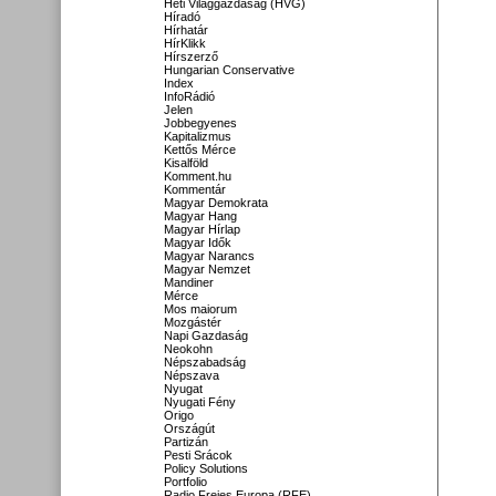
Heti Világgazdaság (HVG)
Híradó
Hírhatár
HírKlikk
Hírszerző
Hungarian Conservative
Index
InfoRádió
Jelen
Jobbegyenes
Kapitalizmus
Kettős Mérce
Kisalföld
Komment.hu
Kommentár
Magyar Demokrata
Magyar Hang
Magyar Hírlap
Magyar Idők
Magyar Narancs
Magyar Nemzet
Mandiner
Mérce
Mos maiorum
Mozgástér
Napi Gazdaság
Neokohn
Népszabadság
Népszava
Nyugat
Nyugati Fény
Origo
Országút
Partizán
Pesti Srácok
Policy Solutions
Portfolio
Radio Freies Europa (RFE)