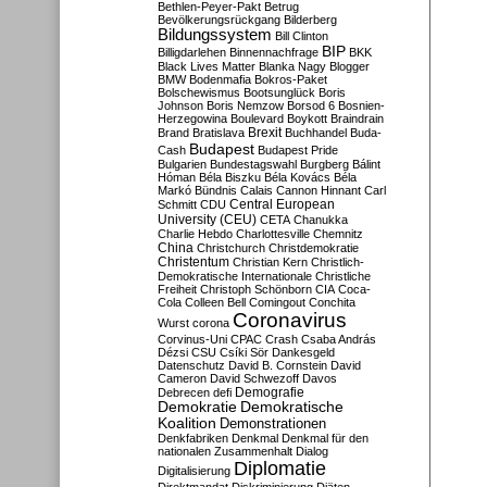
Bethlen-Peyer-Pakt
Betrug
Bevölkerungsrückgang
Bilderberg
Bildungssystem
Bill Clinton
BIP
Billigdarlehen
Binnennachfrage
BKK
Black Lives Matter
Blanka Nagy
Blogger
BMW
Bodenmafia
Bokros-Paket
Bolschewismus
Bootsunglück
Boris
Johnson
Boris Nemzow
Borsod 6
Bosnien-
Herzegowina
Boulevard
Boykott
Braindrain
Brexit
Brand
Bratislava
Buchhandel
Buda-
Budapest
Cash
Budapest Pride
Bulgarien
Bundestagswahl
Burgberg
Bálint
Hóman
Béla Biszku
Béla Kovács
Béla
Markó
Bündnis
Calais
Cannon Hinnant
Carl
Central European
Schmitt
CDU
University (CEU)
CETA
Chanukka
Charlie Hebdo
Charlottesville
Chemnitz
China
Christchurch
Christdemokratie
Christentum
Christian Kern
Christlich-
Demokratische Internationale
Christliche
Freiheit
Christoph Schönborn
CIA
Coca-
Cola
Colleen Bell
Comingout
Conchita
Coronavirus
Wurst
corona
Corvinus-Uni
CPAC
Crash
Csaba András
Dézsi
CSU
Csíki Sör
Dankesgeld
Datenschutz
David B. Cornstein
David
Cameron
David Schwezoff
Davos
Demografie
Debrecen
defi
Demokratie
Demokratische
Koalition
Demonstrationen
Denkfabriken
Denkmal
Denkmal für den
nationalen Zusammenhalt
Dialog
Diplomatie
Digitalisierung