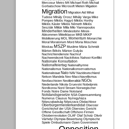
Mercosur
Metro M4
Michael Roth
Michail
Gorbatschow
Microsoft
Mieten
Migation
Migration
Migration Aid
Mihai
Tudose
Mihály Orosz
Mihály Varga
Mike
Pompeo
Miklós Hagyó
Miklós Horthy
Miklós Kásler
Miklós Németh
Miklós
Seszták
Militär
Milla
Milo Yiannopoulos
Minderheiten
Mindestlohn
Minsk-
Abkommen
Mittelklasse
MKB
MKKP
Momentum
Mobilisierung
MOL
Monarchie
Moral
Moratorium
Mord
Moria
Moschee
MSZP
Moskau
Muslime
Mária Schmidt
Márton Békés
Márton Gulyás
Nachrichtendienste
Nachruf
Nachwendezeit
Nacktfotos
Nahost-Konflikt
Nationale Konsultation
Nationalfeiertag
Nationalhymne
Nationalismus
Nationalkonservatismus
Nato
Nationalstaat
NAV
Nazideutschland
Nelson Mandela
Neo-Macchiavellismus
NGOs
Neofaschisten
Neoliberalität
Niederlande
Nikola Gruevski
Nobelpreis
Nordkorea
Nord Stream
Norwegischer
Fonds
Notre Dame
Notstand
Notstandsgesetze
NSA-Datensammlung
Numerus Clausus
Nyíregyháza
Népszabadság
Népszava
Obdachlose
Oberbürgermeisterkandidat
Oberster
Gerichtshof der USA
Oberstes Gericht
Offene Gesellschaft
Offshore-Firmen
Oktoberrevolution
OLAF
Olaf Scholz
Olivér
Várhelyi
Olympia-Bewerbung
Olympische
Spiele
Ombudsmann
Open Government
Opposition