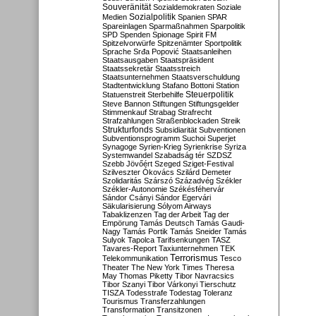
Souveränität
Sozialdemokraten
Soziale
Sozialpolitik
Medien
Spanien
SPAR
Spareinlagen
Sparmaßnahmen
Sparpolitik
SPD
Spenden
Spionage
Spirit FM
Spitzelvorwürfe
Spitzenämter
Sportpolitik
Sprache
Srđa Popović
Staatsanleihen
Staatsausgaben
Staatspräsident
Staatssekretär
Staatsstreich
Staatsunternehmen
Staatsverschuldung
Stadtentwicklung
Stafano Bottoni
Station
Steuerpolitik
Statuenstreit
Sterbehilfe
Steve Bannon
Stiftungen
Stiftungsgelder
Stimmenkauf
Strabag
Strafrecht
Strafzahlungen
Straßenblockaden
Streik
Strukturfonds
Subsidiarität
Subventionen
Subventionsprogramm
Suchoi Superjet
Synagoge
Syrien-Krieg
Syrienkrise
Syriza
Systemwandel
Szabadság tér
SZDSZ
Szebb Jövőért
Szeged
Sziget-Festival
Szilveszter Ókovács
Szilárd Demeter
Szolidaritás
Szárszó
Századvég
Székler
Székler-Autonomie
Székésféhervár
Sándor Csányi
Sándor Egervári
Säkularisierung
Sólyom Airways
Tabaklizenzen
Tag der Arbeit
Tag der
Empörung
Tamás Deutsch
Tamás Gaudi-
Nagy
Tamás Portik
Tamás Sneider
Tamás
Sulyok
Tapolca
Tarifsenkungen
TASZ
Tavares-Report
Taxiunternehmen
TEK
Terrorismus
Telekommunikation
Tesco
Theater
The New York Times
Theresa
May
Thomas Piketty
Tibor Navracsics
Tibor Szanyi
Tibor Várkonyi
Tierschutz
TISZA
Todesstrafe
Todestag
Toleranz
Tourismus
Transferzahlungen
Transformation
Transitzonen