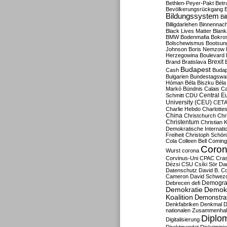
Bethlen-Peyer-Pakt
Betr
Bevölkerungsrückgang
B
Bildungssystem
Bil
Billigdarlehen
Binnennach
Black Lives Matter
Blan
BMW
Bodenmafia
Bokro
Bolschewismus
Bootsun
Johnson
Boris Nemzow
Herzegowina
Boulevard
Brexit
Brand
Bratislava
Budapest
Cash
Budap
Bulgarien
Bundestagswa
Hóman
Béla Biszku
Béla
Markó
Bündnis
Calais
Ca
Central E
Schmitt
CDU
University (CEU)
CET
Charlie Hebdo
Charlottes
China
Christchurch
Chr
Christentum
Christian 
Demokratische Internati
Freiheit
Christoph Schön
Cola
Colleen Bell
Coming
Coron
Wurst
corona
Corvinus-Uni
CPAC
Cra
Dézsi
CSU
Csíki Sör
Da
Datenschutz
David B. Co
Cameron
David Schwezo
Demogra
Debrecen
defi
Demokratie
Demokr
Koalition
Demonstra
Denkfabriken
Denkmal
D
nationalen Zusammenhal
Diplom
Digitalisierung