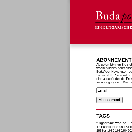
ABONNEMENT
Ab sofort können Sie sic
wöchentlichen deutschs
BudaPost-Newsletter reg
Sie sich HIER an und erh
einmal gebündelt die Pre
vorangegangenen Woch
TAGS
"Lügenrede"
#MeToo
1. 
17-Punkte-Plan
99
168 ó
1968er
1989
1989/90
20