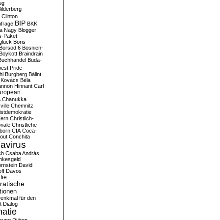
ug
ilderberg
l Clinton
BIP
frage
BKK
ka Nagy
Blogger
s-Paket
glück
Boris
Borsod 6
Bosnien-
Boykott
Braindrain
Buchhandel
Buda-
est Pride
hl
Burgberg
Bálint
 Kovács
Béla
nnon Hinnant
Carl
uropean
A
Chanukka
ville
Chemnitz
istdemokratie
Kern
Christlich-
onale
Christliche
born
CIA
Coca-
out
Conchita
avirus
sh
Csaba András
nkesgeld
rnstein
David
ff
Davos
fie
atische
tionen
enkmal für den
t
Dialog
atie