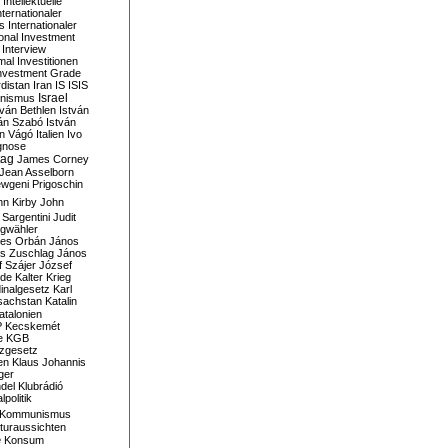
Intellektuelle
nternationaler
s
Internationaler
ional Investment
Interview
mal
Investitionen
nvestment Grade
rdistan
Iran
IS
ISIS
Israel
ionismus
tván Bethlen
István
ván Szabó
István
án Vágó
Italien
Ivo
gnose
tag
James Corney
Jean Asselborn
wgeni Prigoschin
hn Kirby
John
 Sargentini
Judit
gwähler
es Orbán
János
s Zuschlag
János
 Szájer
József
nde
Kalter Krieg
inalgesetz
Karl
sachstan
Katalin
atalonien
P
Kecskemét
e
KGB
tzgesetz
en
Klaus Johannis
ger
del
Klubrádió
politik
Kommunismus
turaussichten
e
Konsum