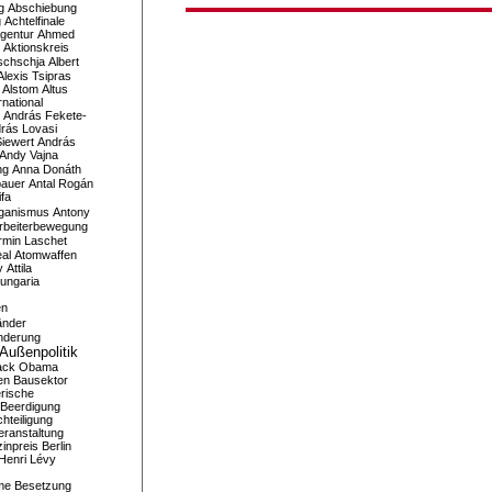
g
Abschiebung
g
Achtelfinale
gentur
Ahmed
Aktionskreis
schschja
Albert
Alexis Tsipras
Alstom
Altus
national
András Fekete-
rás Lovasi
iewert
András
Andy Vajna
ng
Anna Donáth
bauer
Antal Rogán
ifa
iganismus
Antony
rbeiterbewegung
rmin Laschet
al
Atomwaffen
y
Attila
ungaria
en
änder
nderung
Außenpolitik
ack Obama
en
Bausektor
rische
Beerdigung
hteiligung
eranstaltung
inpreis
Berlin
Henri Lévy
me
Besetzung