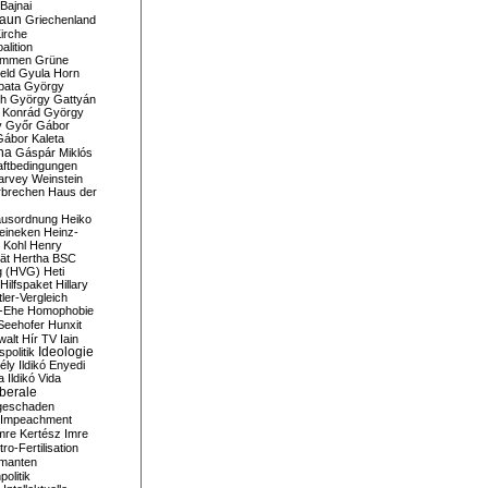
Bajnai
aun
Griechenland
irche
lition
ommen
Grüne
eld
Gyula Horn
pata
György
th
György Gattyán
 Konrád
György
y
Győr
Gábor
Gábor Kaleta
na
Gáspár Miklós
ftbedingungen
arvey Weinstein
brechen
Haus der
usordnung
Heiko
eineken
Heinz-
 Kohl
Henry
ät
Hertha BSC
g (HVG)
Heti
Hilfspaket
Hillary
tler-Vergleich
-Ehe
Homophobie
Seehofer
Hunxit
walt
Hír TV
Iain
spolitik
Ideologie
ély
Ildikó Enyedi
a
Ildikó Vida
liberale
geschaden
Impeachment
mre Kertész
Imre
itro-Fertilisation
rmanten
politik