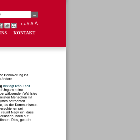
A
A
A
A
A
UNS
KONTAKT
che Bevölkerung ins
u ändern.
ág
beklagt Iván Zsolt
d Ungarn keine
berwältigenden Wahlsieg
 meisten Menschen mit
gimes betrachten
hre, als der Kommunismus
rschienen sei.
gs räumt Nagy ein, dass
verlassen, noch auf
önnen. Dies, gesteht