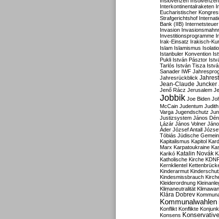
Inslovenzen
Insolvenzen
Interkontinentalraketen
I
Eucharistischer Kongres
Strafgerichtshof
Internat
Bank (IIB)
Internetsteuer
Invasion
Invasionsmahn
Investitionsprogramme
I
Irak-Einsatz
Irakisch-Ku
Islam
Islamismus
Isolat
Istanbuler Konvention
Is
Pukli
István Pásztor
Ist
Tarlós
István Tisza
Istv
Sanader
IWF
Jahrespro
Jahres
Jahresrückblick
Jean-Claude Juncker
Jenő Rácz
Jerusalem
Je
Jobbik
Joe Biden
Jo
McCain
Judentum
Judith
Varga
Jugendschutz
Jun
Justizsystem
János Dén
Lázár
János Volner
Jáno
Áder
József Antall
József
Tóbiás
Jüdische Gemei
Kapitalismus
Kapitol
Kard
Marx
Karpatoukraine
Ka
Katalin Novák
Karikó
K
Katholische Kirche
KDN
Kernklientel
Kettenbrück
Kinderarmut
Kinderschu
Kindesmissbrauch
Kirch
Kleiderordnung
Kleinanle
Klimaneutralität
Klimawan
Klára Dobrev
Kommunal
Kommunalwahlen
Konflikt
Konflikte
Konjunk
Konservativ
Konsens