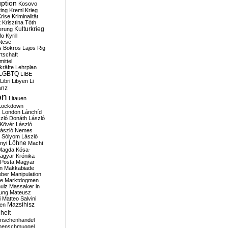
ption
Kosovo
ting
Kreml
Krieg
rise
Kriminalität
t
Krisztina Tóth
Kulturkrieg
erung
fo
Kyrill
tcse
s Bokros
Lajos Rig
tschaft
ittel
kräfte
Lehrplan
LGBTQ
LIBE
Libri
Libyen
Li
anz
on
Litauen
Lockdown
s
London
Lánchíd
zló Donáth
László
 Kövér
László
ászló Nemes
ó Sólyom
László
Löhne
nyi
Macht
Magda Kósa-
agyar Krónika
Posta
Magyar
n
Makkabiade
eber
Manipulation
te
Marktdogmen
ulz
Massaker in
ung
Mateusz
i
Matteo Salvini
en
Mazsihisz
heit
nschenhandel
henschmuggel