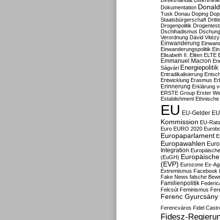
Direktmandat
Diskrimini
Donald
Dokumentation
Tusk
Donau
Doping
Dop
Staatsbürgerschaft
Dritt
Drogenpolitik
Drogentestp
Dschihadismus
Dschung
Verordnung
Dávid Vitézy
Einwanderung
Einwan
Einwanderungspolitik
Ein
Elisabeth II.
Eliten
ELTE
Emmanuel Macron
En
Energiepolitik
Ságvári
Entradikalisierung
Entsc
Entwicklung
Erasmus
Erb
Erinnerung
Erklärung vo
ERSTE Group
Erster We
Establishment
Ethnische
EU
EU-Gelder
EU
Kommission
EU-Rats
Euro
EURO 2020
Eurob
Europaparlament
E
Europawahlen
Euro
Integration
Europäische
Europäische 
(EuGH)
(EVP)
Eurozone
Ex-Ag
Extremismus
Facebook
Fake News
falsche Bew
Familienpolitik
Federic
Felcsút
Feminismus
Fer
Ferenc Gyurcsány
Ferencváros
Fidel Castr
Fidesz-Regieru