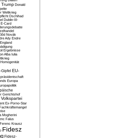
erung
Diäten
 Trump
Donald
pelte
er Weltkrieg
flicht
Dschihad
el
Dublin-III-
E-Card
derungsdebatte
zelhandel
Előd Novák
dre Ady
Endre
England
hädigung
il
Ergebnisse
n Alba Iulia
ltkrieg
 Homogenität
EU-
-Gipfel
präsidentschaft
onds
Europa
uropapolitik
päische
r Gerichtshof
Volkspartei
ent
Ex-Porno-Star
Fachkräftemangel
eise
a Mogherini
enc Falus
Ferenc Krausz
Fidesz
o
ng
Fidesz-