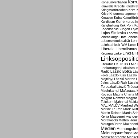
Korru
Konsumverhalten
Krawalle
Kredite
Kreditra
Kriegsverbrechen
Krim-K
Krise
Krisenmanagemen
Kroatien
Kuba
Kulturförd
Kurdistan
Kurie
kuruc.in
Käfighaltung
Kék Pont
Kö
Ladenschließungen
Lajo
Lajos Simicska
Landwir
lebenslange Haft
Lebensm
Lebensmittelqualität
Lehr
Leichtathletik-WM
Lenin
Liberale
Liberalismus
Linksalli
Keqiang
Linke
Linksoppositi
Literatur
Liz Truss
LMP
Lockerungen
Lokalismu
Rádió
László Botka
Lás
Földi
László Kiss
László
Majtényi
László Marton
L
Jeles
László Rajk
Lászl
Toroczkai
László Trócsá
Machtkampf
Mafiastaat
Kovács
Magna Charta
M
Magyar Nemzet
Magyar 
Telekom
Mahnmal
Maida
MAL
MALÉV
Manfred W
Marine Le Pen
Mark Rut
Martin Reinke
Martin Sch
Kenia
Masseneinwander
Morawiecki
Matteo Renz
Mautgebühren
Mazedoni
Medien
Meinungsfrei
Meinungsumfrage
Me
Menschenrechte
Mensc