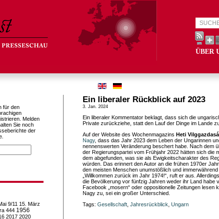
ÜBER 
Ein liberaler Rückblick auf 2023
h für den
3. Jan. 2024
prachigen
Ein liberaler Kommentator beklagt, dass sich die ungaris
istrieren. Melden
Private zurückziehe, statt den Lauf der Dinge im Lande z
alten Sie noch
sseberichte der
Auf der Website des Wochenmagazins
Heti Vilggazdas
e.
Nagy
, dass das Jahr 2023 dem Leben der Ungarinnen un
nennenswerten Veränderung beschert habe. Nach dem ü
der Regierungspartei vom Frühjahr 2022 hätten sich die
dem abgefunden, was sie als Ewigkeitscharakter des Re
würden. Das erinnert den Autor an die frühen 1970er Ja
den meisten Menschen unumstößlich und immerwährend e
„Willkommen zurück im Jahr 1974!“, ruft er aus. Allerdin
die Bevölkerung vor fünfzig Jahren weder ihr Land habe 
Facebook „mosern“ oder oppositionelle Zeitungen lesen k
Nagy zu, sei ein großer Unterschied.
Mai
9/11
15. März
Tags:
Gesellschaft
,
Jahresrückblick
,
Ungarn
1956
ra
444
16
2017
2020