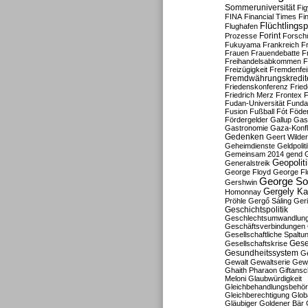
Sommeruniversität
Fig
FINA
Financial Times
Fi
Flüchtlingsp
Flughafen
Forint
Prozesse
Forsch
Fukuyama
Frankreich
F
Frauen
Frauendebatte
F
Freihandelsabkommen
F
Freizügigkeit
Fremdenfein
Fremdwährungskredit
Friedenskonferenz
Frie
Friedrich Merz
Frontex
F
Fudan-Universität
Funda
Fusion
Fußball
Fót
Föder
Fördergelder
Gallup
Gast
Gastronomie
Gaza-Konfl
Gedenken
Geert Wilde
Geheimdienste
Geldpolit
Gemeinsam 2014
gend
Geopolit
Generalstreik
George Floyd
George Fl
George So
Gershwin
Gergely K
Homonnay
Pröhle
Gergő Sáling
Geri
Geschichtspolitik
Geschlechtsumwandlun
Geschäftsverbindungen
Gesellschaftliche Spaltu
Gese
Gesellschaftskrise
Gesundheitssystem
Ge
Gewalt
Gewaltserie
Gew
Ghaith Pharaon
Giftansc
Meloni
Glaubwürdigkeit
Gleichbehandlungsbehö
Gleichberechtigung
Glob
Gläubiger
Goldener Bär