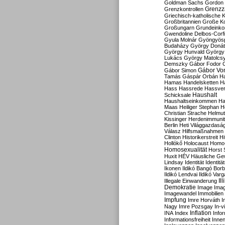
Goldman Sachs
Gordon 
Grenzz
Grenzkontrollen
Griechisch-katholische K
Großbritannien
Große Koa
Großungarn
Grundeink
Gwendoline Delbos-Corfi
Gyula Molnár
Gyöngyös
Budaházy
György Doná
György Hunvald
György
Lukács
György Matolcs
Demszky
Gábor Fodor
Gábor Vo
Gábor Simon
Tamás
Gáspár Orbán
Ha
Hamas
Handelsketten
H
Hass
Hassrede
Hassver
Haushalt
Schicksale
Haushaltseinkommen
Ha
Maas
Heiliger Stephan
H
Christian Strache
Helmut
Kissinger
Herdenimmunit
Berlin
Heti Világgazdasá
Válasz
Hilfsmaßnahmen
Clinton
Historikerstreit
Hi
Hollókő
Holocaust
Homo
Homosexualität
Horst 
Huxit
HÉV
Häusliche Ge
Lindsay
Identität
Identität
Ikonen
Ildikó Bangó Borb
Ildikó Lendvai
Ildikó Varg
Il
Illegale Einwanderung
Demokratie
Image
Ima
Imagewandel
Immobilien
Impfung
Imre Horváth
I
Nagy
Imre Pozsgay
In-v
Inflation
INA
Index
Info
Informationsfreiheit
Innen