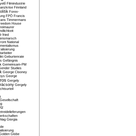
yelő
Filmindustrie
nanzkrise
Finnland
olitik
Forex-
ung
FPÖ
Francis
rans Timmermans
reedom House
reimaurer
dlichkeit
e
fried
densmarsch
ront National
mentalismus
alisierung
arbeiter
ikt
Geburtenrate
rs
Gefängnis
ik
Gemeinsam-PM
Gender Studies
ik
George Clooney
oys
George
ros
Gergely
arácsony
Gergely
chtsurteil
g
Gesellschaft
ng
tz
treidelieferungen
erkschaften
hlag
Giorgia
rde
alisierung
Golden Globe