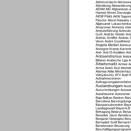
Abhörverdacht
Abrüstun
Abtreibung
Abwanderun
AENM
AfD
Afghanistan
a
Hamed
Ahmet Davutoglu
AKW Paks
AKW Sapori
Pásztor
Alexei Nawalny
Aljaksandr Lukaschenka
Amazonas
Amnesty Inter
Amtseinführung
Amtssitz
Győr
András Heisler
And
András Schiffer
András S
Veres
André Goodfriend
Angela Merkel
Anhöru
Annegret Kramp-Karren
Anti-
Anti-IS-Koalition
Ant
Antisemitismus
Antiz
Blinken
Arabische Liga
A
Arbeitsmarkt
Armee
A
Armut
Asien
Asyl
Atomde
Attentat
Attila Mesterház
Vidnyánszky
ATV
Audi H
Aufnahmezentren
Auftragsvergabeverfahr
Auslandsungarn
Ausl
Ausschreitungen
Auswa
Autoindustrie
Autonomie
Baja
Balkan
Banken
Bar
Barcelona
Barvergütung
Bausparsubvention
Baye
Landtagswahl
BayernLB
Befragung
Belarus
Benac
Benedek Jávor
Benefizv
Benjamin Netanjahu
Benz
Bernadett Széll
Bernard-
Bertelsmann
Besatzung
Beschäftigungsprogram