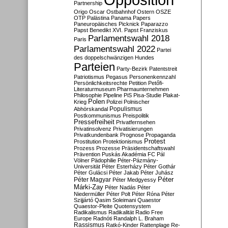
Partnership
Origo
Oscar
Ostbahnhof
Ostern
OSZE
OTP
Palästina
Panama Papers
Paneuropäisches Picknick
Paparazzo
Papst Benedikt XVI.
Papst Franziskus
Parlamentswahl 2018
Paris
Parlamentswahl 2022
Partei
des doppelschwänzigen Hundes
Parteien
Party-Bezirk
Patentstreit
Patriotismus
Pegasus
Personenkennzahl
Persönlichkeitsrechte
Petition
Petőfi-
Literaturmuseum
Pharmaunternehmen
Philosophie
Pipeline
PiS
Pisa-Studie
Plakat-
Polen
Krieg
Polizei
Polnischer
Populismus
Abhörskandal
Postkommunismus
Preispolitik
Pressefreiheit
Privatfernsehen
Privatinsolvenz
Privatisierungen
Privatkundenbank
Prognose
Propaganda
Protest
Prostitution
Protektionismus
Prozess
Prozesse
Präsidentschaftswahl
Prävention
Puskás Akadémia FC
Pál
Völner
Pädophilie
Péter-Pázmány-
Universität
Péter Esterházy
Péter Gothár
Péter Gulácsi
Péter Jakab
Péter Juhász
Péter
Péter Magyar
Péter Medgyessy
Márki-Zay
Péter Nadás
Péter
Niedermüller
Péter Polt
Péter Róna
Péter
Szijjártó
Qasim Soleimani
Quaestor
Quaestor-Pleite
Quotensystem
Radikalismus
Radikalität
Radio Free
Europe
Radnóti
Randalph L. Braham
Rassismus
Ratkó-Kinder
Rattenplage
Re-