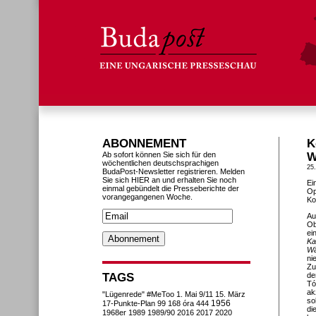
ABONNEMENT
K
Ab sofort können Sie sich für den
W
wöchentlichen deutschsprachigen
25
BudaPost-Newsletter registrieren. Melden
Sie sich HIER an und erhalten Sie noch
Ei
einmal gebündelt die Presseberichte der
Op
vorangegangenen Woche.
Ko
Au
Ob
ei
Ka
Wä
ni
Zu
TAGS
de
Tó
ak
"Lügenrede"
#MeToo
1. Mai
9/11
15. März
so
1956
17-Punkte-Plan
99
168 óra
444
di
1968er
1989
1989/90
2016
2017
2020