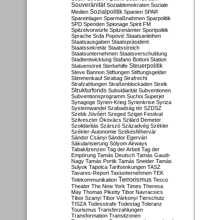
Souveränität
Sozialdemokraten
Soziale
Sozialpolitik
Medien
Spanien
SPAR
Spareinlagen
Sparmaßnahmen
Sparpolitik
SPD
Spenden
Spionage
Spirit FM
Spitzelvorwürfe
Spitzenämter
Sportpolitik
Sprache
Srđa Popović
Staatsanleihen
Staatsausgaben
Staatspräsident
Staatssekretär
Staatsstreich
Staatsunternehmen
Staatsverschuldung
Stadtentwicklung
Stafano Bottoni
Station
Steuerpolitik
Statuenstreit
Sterbehilfe
Steve Bannon
Stiftungen
Stiftungsgelder
Stimmenkauf
Strabag
Strafrecht
Strafzahlungen
Straßenblockaden
Streik
Strukturfonds
Subsidiarität
Subventionen
Subventionsprogramm
Suchoi Superjet
Synagoge
Syrien-Krieg
Syrienkrise
Syriza
Systemwandel
Szabadság tér
SZDSZ
Szebb Jövőért
Szeged
Sziget-Festival
Szilveszter Ókovács
Szilárd Demeter
Szolidaritás
Szárszó
Századvég
Székler
Székler-Autonomie
Székésféhervár
Sándor Csányi
Sándor Egervári
Säkularisierung
Sólyom Airways
Tabaklizenzen
Tag der Arbeit
Tag der
Empörung
Tamás Deutsch
Tamás Gaudi-
Nagy
Tamás Portik
Tamás Sneider
Tamás
Sulyok
Tapolca
Tarifsenkungen
TASZ
Tavares-Report
Taxiunternehmen
TEK
Terrorismus
Telekommunikation
Tesco
Theater
The New York Times
Theresa
May
Thomas Piketty
Tibor Navracsics
Tibor Szanyi
Tibor Várkonyi
Tierschutz
TISZA
Todesstrafe
Todestag
Toleranz
Tourismus
Transferzahlungen
Transformation
Transitzonen