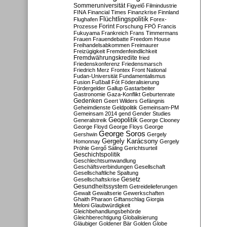
Sommeruniversität
Figyelő
Filmindustrie
FINA
Financial Times
Finanzkrise
Finnland
Flüchtlingspolitik
Flughafen
Forex-
Forint
Prozesse
Forschung
FPÖ
Francis
Fukuyama
Frankreich
Frans Timmermans
Frauen
Frauendebatte
Freedom House
Freihandelsabkommen
Freimaurer
Freizügigkeit
Fremdenfeindlichkeit
Fremdwährungskredite
fried
Friedenskonferenz
Friedensmarsch
Friedrich Merz
Frontex
Front National
Fudan-Universität
Fundamentalismus
Fusion
Fußball
Fót
Föderalisierung
Fördergelder
Gallup
Gastarbeiter
Gastronomie
Gaza-Konflikt
Geburtenrate
Gedenken
Geert Wilders
Gefängnis
Geheimdienste
Geldpolitik
Gemeinsam-PM
Gemeinsam 2014
gend
Gender Studies
Geopolitik
Generalstreik
George Clooney
George Floyd
George Floys
George
George Soros
Gershwin
Gergely
Gergely Karácsony
Homonnay
Gergely
Pröhle
Gergő Sáling
Gerichtsurteil
Geschichtspolitik
Geschlechtsumwandlung
Geschäftsverbindungen
Gesellschaft
Gesellschaftliche Spaltung
Gesetz
Gesellschaftskrise
Gesundheitssystem
Getreidelieferungen
Gewalt
Gewaltserie
Gewerkschaften
Ghaith Pharaon
Giftanschlag
Giorgia
Meloni
Glaubwürdigkeit
Gleichbehandlungsbehörde
Gleichberechtigung
Globalisierung
Gläubiger
Goldener Bär
Golden Globe