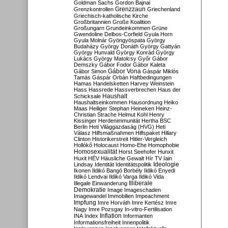
Goldman Sachs
Gordon Bajnai
Grenzzaun
Grenzkontrollen
Griechenland
Griechisch-katholische Kirche
Großbritannien
Große Koalition
Großungarn
Grundeinkommen
Grüne
Gwendoline Delbos-Corfield
Gyula Horn
Gyula Molnár
Gyöngyöspata
György
Budaházy
György Donáth
György Gattyán
György Hunvald
György Konrád
György
Lukács
György Matolcsy
Győr
Gábor
Demszky
Gábor Fodor
Gábor Kaleta
Gábor Vona
Gábor Simon
Gáspár Miklós
Tamás
Gáspár Orbán
Haftbedingungen
Hamas
Handelsketten
Harvey Weinstein
Hass
Hassrede
Hassverbrechen
Haus der
Haushalt
Schicksale
Haushaltseinkommen
Hausordnung
Heiko
Maas
Heiliger Stephan
Heineken
Heinz-
Christian Strache
Helmut Kohl
Henry
Kissinger
Herdenimmunität
Hertha BSC
Berlin
Heti Világgazdaság (HVG)
Heti
Válasz
Hilfsmaßnahmen
Hilfspaket
Hillary
Clinton
Historikerstreit
Hitler-Vergleich
Hollókő
Holocaust
Homo-Ehe
Homophobie
Homosexualität
Horst Seehofer
Hunxit
Huxit
HÉV
Häusliche Gewalt
Hír TV
Iain
Lindsay
Identität
Identitätspolitik
Ideologie
Ikonen
Ildikó Bangó Borbély
Ildikó Enyedi
Ildikó Lendvai
Ildikó Varga
Ildikó Vida
Illiberale
Illegale Einwanderung
Demokratie
Image
Imageschaden
Imagewandel
Immobilien
Impeachment
Impfung
Imre Horváth
Imre Kertész
Imre
Nagy
Imre Pozsgay
In-vitro-Fertilisation
Inflation
INA
Index
Informanten
Informationsfreiheit
Innenpolitik