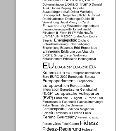
Direktmandat
Diskriminierung
Diäten
Donald Trump
Dokumentation
Donald
Tusk
Donau
Doping
Doppelte
Staatsbürgerschaft
Dritter Weltkrieg
Drogenpolitik
Drogentestpflicht
Dschihad
Dschihadismus
Dschungel
Dublin-III-
Verordnung
Dávid Vitézy
E-Card
Einwanderung
Einwanderungsdebatte
Einwanderungspolitik
Einzelhandel
Elisabeth II.
Eliten
ELTE
Előd Novák
Emmanuel Macron
Endre Ady
Endre
Energiepolitik
Ságvári
England
Entradikalisierung
Entschädigung
Entwicklung
Erasmus
Erbil
Ergebnisse
Erinnerung
Erklärung von Alba Iulia
ERSTE Group
Erster Weltkrieg
Establishment
Ethnische Homogenität
EU
EU-
EU-Gelder
EU-Gipfel
Kommission
EU-Ratspräsidentschaft
Euro
EURO 2020
Eurobonds
Europa
Europaparlament
Europapolitik
Europawahlen
Europäische
Integration
Europäischer Gerichtshof
Europäische Volkspartei
(EuGH)
(EVP)
Eurozone
Ex-Agent
Ex-Porno-Star
Extremismus
Facebook
Fachkräftemangel
Fake News
falsche Beweise
Familienpolitik
Federica Mogherini
Felcsút
Feminismus
Ferenc Falus
Ferenc Gyurcsány
Ferenc Krausz
Fidesz
Ferencváros
Fidel Castro
Fidesz-Regierung
Fidesz-