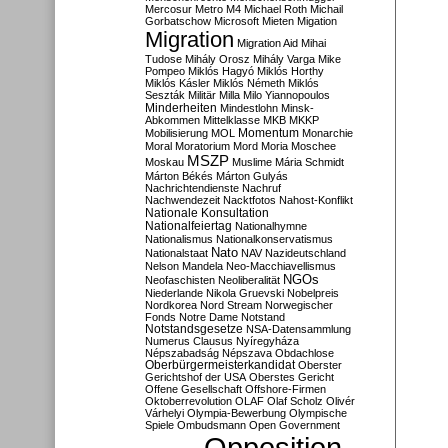
Mercosur
Metro M4
Michael Roth
Michail
Gorbatschow
Microsoft
Mieten
Migation
Migration
Migration Aid
Mihai
Tudose
Mihály Orosz
Mihály Varga
Mike
Pompeo
Miklós Hagyó
Miklós Horthy
Miklós Kásler
Miklós Németh
Miklós
Seszták
Militär
Milla
Milo Yiannopoulos
Minderheiten
Mindestlohn
Minsk-
Abkommen
Mittelklasse
MKB
MKKP
Momentum
Mobilisierung
MOL
Monarchie
Moral
Moratorium
Mord
Moria
Moschee
MSZP
Moskau
Muslime
Mária Schmidt
Márton Békés
Márton Gulyás
Nachrichtendienste
Nachruf
Nachwendezeit
Nacktfotos
Nahost-Konflikt
Nationale Konsultation
Nationalfeiertag
Nationalhymne
Nationalismus
Nationalkonservatismus
Nato
Nationalstaat
NAV
Nazideutschland
Nelson Mandela
Neo-Macchiavellismus
NGOs
Neofaschisten
Neoliberalität
Niederlande
Nikola Gruevski
Nobelpreis
Nordkorea
Nord Stream
Norwegischer
Fonds
Notre Dame
Notstand
Notstandsgesetze
NSA-Datensammlung
Numerus Clausus
Nyíregyháza
Népszabadság
Népszava
Obdachlose
Oberbürgermeisterkandidat
Oberster
Gerichtshof der USA
Oberstes Gericht
Offene Gesellschaft
Offshore-Firmen
Oktoberrevolution
OLAF
Olaf Scholz
Olivér
Várhelyi
Olympia-Bewerbung
Olympische
Spiele
Ombudsmann
Open Government
Opposition