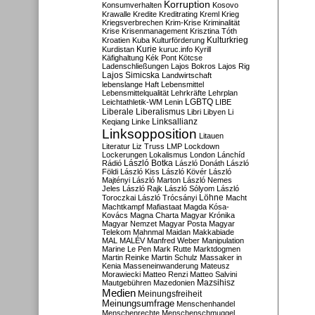
Korruption
Konsumverhalten
Kosovo
Krawalle
Kredite
Kreditrating
Kreml
Krieg
Kriegsverbrechen
Krim-Krise
Kriminalität
Krise
Krisenmanagement
Krisztina Tóth
Kulturkrieg
Kroatien
Kuba
Kulturförderung
Kurdistan
Kurie
kuruc.info
Kyrill
Käfighaltung
Kék Pont
Kötcse
Ladenschließungen
Lajos Bokros
Lajos Rig
Lajos Simicska
Landwirtschaft
lebenslange Haft
Lebensmittel
Lebensmittelqualität
Lehrkräfte
Lehrplan
LGBTQ
Leichtathletik-WM
Lenin
LIBE
Liberale
Liberalismus
Libri
Libyen
Li
Linksallianz
Keqiang
Linke
Linksopposition
Litauen
Literatur
Liz Truss
LMP
Lockdown
Lockerungen
Lokalismus
London
Lánchíd
Rádió
László Botka
László Donáth
László
Földi
László Kiss
László Kövér
László
Majtényi
László Marton
László Nemes
Jeles
László Rajk
László Sólyom
László
Löhne
Toroczkai
László Trócsányi
Macht
Machtkampf
Mafiastaat
Magda Kósa-
Kovács
Magna Charta
Magyar Krónika
Magyar Nemzet
Magyar Posta
Magyar
Telekom
Mahnmal
Maidan
Makkabiade
MAL
MALÉV
Manfred Weber
Manipulation
Marine Le Pen
Mark Rutte
Marktdogmen
Martin Reinke
Martin Schulz
Massaker in
Kenia
Masseneinwanderung
Mateusz
Morawiecki
Matteo Renzi
Matteo Salvini
Mautgebühren
Mazedonien
Mazsihisz
Medien
Meinungsfreiheit
Meinungsumfrage
Menschenhandel
Menschenrechte
Menschenschmuggel