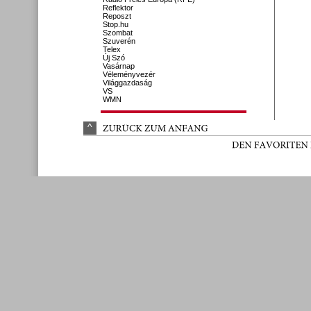
Reflektor
Reposzt
Stop.hu
Szombat
Szuverén
Telex
Új Szó
Vasárnap
Véleményvezér
Világgazdaság
VS
WMN
^
ZURÜ
CK 
ZUM 
ANFANG
DEN 
FAVORITEN 