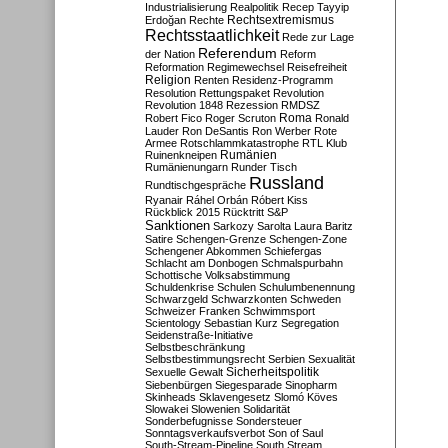
Industrialisierung
Realpolitik
Recep Tayyip
Rechtsextremismus
Erdoğan
Rechte
Rechtsstaatlichkeit
Rede zur Lage
Referendum
der Nation
Reform
Reformation
Regimewechsel
Reisefreiheit
Religion
Renten
Residenz-Programm
Resolution
Rettungspaket
Revolution
Revolution 1848
Rezession
RMDSZ
Roma
Robert Fico
Roger Scruton
Ronald
Lauder
Ron DeSantis
Ron Werber
Rote
Armee
Rotschlammkatastrophe
RTL Klub
Ruinenkneipen
Rumänien
Rumänienungarn
Runder Tisch
Russland
Rundtischgespräche
Ryanair
Ráhel Orbán
Róbert Kiss
Rückblick 2015
Rücktritt
S&P
Sanktionen
Sarkozy
Sarolta Laura Baritz
Satire
Schengen-Grenze
Schengen-Zone
Schengener Abkommen
Schiefergas
Schlacht am Donbogen
Schmalspurbahn
Schottische Volksabstimmung
Schuldenkrise
Schulen
Schulumbenennung
Schwarzgeld
Schwarzkonten
Schweden
Schweizer Franken
Schwimmsport
Scientology
Sebastian Kurz
Segregation
Seidenstraße-Initiative
Selbstbeschränkung
Selbstbestimmungsrecht
Serbien
Sexualität
Sicherheitspolitik
Sexuelle Gewalt
Siebenbürgen
Siegesparade
Sinopharm
Skinheads
Sklavengesetz
Slomó Köves
Slowakei
Slowenien
Solidarität
Sonderbefugnisse
Sondersteuer
Sonntagsverkaufsverbot
Son of Saul
South-Stream-Pipeline
South Stream