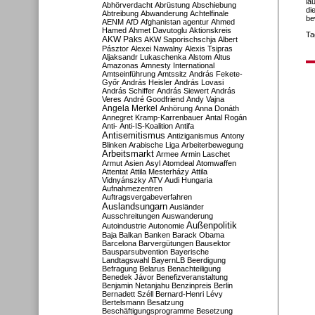
la
Abhörverdacht
Abrüstung
Abschiebung
di
Abtreibung
Abwanderung
Achtelfinale
be
AENM
AfD
Afghanistan
agentur
Ahmed
Hamed
Ahmet Davutoglu
Aktionskreis
Ta
AKW Paks
AKW Saporischschja
Albert
Pásztor
Alexei Nawalny
Alexis Tsipras
Aljaksandr Lukaschenka
Alstom
Altus
Amazonas
Amnesty International
Amtseinführung
Amtssitz
András Fekete-
Győr
András Heisler
András Lovasi
András Schiffer
András Siewert
András
Veres
André Goodfriend
Andy Vajna
Angela Merkel
Anhörung
Anna Donáth
Annegret Kramp-Karrenbauer
Antal Rogán
Anti-
Anti-IS-Koalition
Antifa
Antisemitismus
Antiziganismus
Antony
Blinken
Arabische Liga
Arbeiterbewegung
Arbeitsmarkt
Armee
Armin Laschet
Armut
Asien
Asyl
Atomdeal
Atomwaffen
Attentat
Attila Mesterházy
Attila
Vidnyánszky
ATV
Audi Hungaria
Aufnahmezentren
Auftragsvergabeverfahren
Auslandsungarn
Ausländer
Ausschreitungen
Auswanderung
Außenpolitik
Autoindustrie
Autonomie
Baja
Balkan
Banken
Barack Obama
Barcelona
Barvergütungen
Bausektor
Bausparsubvention
Bayerische
Landtagswahl
BayernLB
Beerdigung
Befragung
Belarus
Benachteiligung
Benedek Jávor
Benefizveranstaltung
Benjamin Netanjahu
Benzinpreis
Berlin
Bernadett Széll
Bernard-Henri Lévy
Bertelsmann
Besatzung
Beschäftigungsprogramme
Besetzung