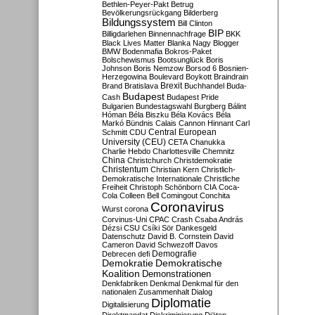
Bethlen-Peyer-Pakt
Betrug
Bevölkerungsrückgang
Bilderberg
Bildungssystem
Bill Clinton
BIP
Billigdarlehen
Binnennachfrage
BKK
Black Lives Matter
Blanka Nagy
Blogger
BMW
Bodenmafia
Bokros-Paket
Bolschewismus
Bootsunglück
Boris
Johnson
Boris Nemzow
Borsod 6
Bosnien-
Herzegowina
Boulevard
Boykott
Braindrain
Brexit
Brand
Bratislava
Buchhandel
Buda-
Budapest
Cash
Budapest Pride
Bulgarien
Bundestagswahl
Burgberg
Bálint
Hóman
Béla Biszku
Béla Kovács
Béla
Markó
Bündnis
Calais
Cannon Hinnant
Carl
Central European
Schmitt
CDU
University (CEU)
CETA
Chanukka
Charlie Hebdo
Charlottesville
Chemnitz
China
Christchurch
Christdemokratie
Christentum
Christian Kern
Christlich-
Demokratische Internationale
Christliche
Freiheit
Christoph Schönborn
CIA
Coca-
Cola
Colleen Bell
Comingout
Conchita
Coronavirus
Wurst
corona
Corvinus-Uni
CPAC
Crash
Csaba András
Dézsi
CSU
Csíki Sör
Dankesgeld
Datenschutz
David B. Cornstein
David
Cameron
David Schwezoff
Davos
Demografie
Debrecen
defi
Demokratie
Demokratische
Koalition
Demonstrationen
Denkfabriken
Denkmal
Denkmal für den
nationalen Zusammenhalt
Dialog
Diplomatie
Digitalisierung