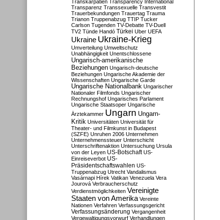
Transkarpatien
Transparency International
Transparenz
Transsexuelle
Transvestit
Trauerbekundungen
Trauertag
Trauma
Trianon
Truppenabzug
TTIP
Tucker
Carlson
Tugenden
TV-Debatte
TV-Duell
Türkei
TV2
Tünde Handó
Uber
UEFA
Ukraine-Krieg
Ukraine
Umverteilung
Umweltschutz
Unabhängigkeit
Unentschlossene
Ungarisch-amerikanische
Beziehungen
Ungarisch-deutsche
Beziehungen
Ungarische Akademie der
Wissenschaften
Ungarische Garde
Ungarische Nationalbank
Ungarischer
Nationaler Filmfonds
Ungarischer
Rechnungshof
Ungarisches Parlament
Ungarische Staatsoper
Ungarische
Ungarn
Ungarn-
Ärztekammer
Kritik
Universitäten
Universität für
Theater- und Filmkunst in Budapest
(SZFE)
Unruhen 2006
Unternehmen
Unternehmenssteuer
Unterschicht
Unterschriftenaktion
Untersuchung
Ursula
US-Botschaft
von der Leyen
US-
US-
Einreiseverbot
Präsidentschaftswahlen
US-
Truppenabzug
Utrecht
Vandalismus
Vasárnapi Hírek
Vatikan
Venezuela
Vera
Jourová
Verbraucherschutz
Vereinigte
Verdienstmöglichkeiten
Staaten von Amerika
Vereinte
Nationen
Verfahren
Verfassungsgericht
Verfassungsänderung
Vergangenheit
Vergewaltigungsvorwurf
Verhandlungen