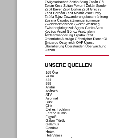
Zivilgesellschaft
Zoltán Balog
Zoltán Gál
Zoltán Kész
Zoltán Pokorni
Zoltán Spéder
Zsolt Bayer
Zsolt Borkai
Zsolt Gréczy
Zsolt Hernádi
Zsolt Molnár
Zsolt Petry
Zsófia Rácz
Zuwanderungsbeschränkung
Zuzana Čaputová
Zwangsräumungen
Zweidrittelmehrheit
Zweiter Weltkrieg
Zwischenkriegszeit
Ágnes Geréb
Ákos
Kovács
Árpád Göncz
Ásotthalom
Ärzteabwanderung
Érpatak
Ózd
Öffentliche Aufträge
Öffentlicher Dienst
Öl-
Embargo
Österreich
ÖVP
Újpest
Überalterung
Überstunden
Überwachung
Őszöd
UNSERE QUELLEN
168 Óra
24.hu
444
888
Alfahír
Átlátszó
ATV
Azonnali
Blikk
Cink
Élet és Irodalom
Ferenc Kumin
Figyelő
Gábor Török
Galamus
Gondola
Hetek
Heti Válasz