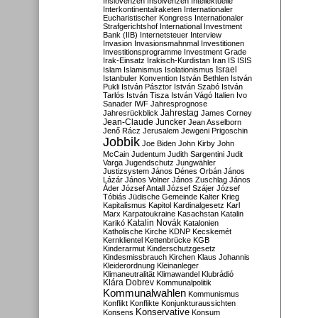
Inslovenzen
Insolvenzen
Intellektuelle
Interkontinentalraketen
Internationaler
Eucharistischer Kongress
Internationaler
Strafgerichtshof
International Investment
Bank (IIB)
Internetsteuer
Interview
Invasion
Invasionsmahnmal
Investitionen
Investitionsprogramme
Investment Grade
Irak-Einsatz
Irakisch-Kurdistan
Iran
IS
ISIS
Israel
Islam
Islamismus
Isolationismus
Istanbuler Konvention
István Bethlen
István
Pukli
István Pásztor
István Szabó
István
Tarlós
István Tisza
István Vágó
Italien
Ivo
Sanader
IWF
Jahresprognose
Jahrestag
Jahresrückblick
James Corney
Jean-Claude Juncker
Jean Asselborn
Jenő Rácz
Jerusalem
Jewgeni Prigoschin
Jobbik
Joe Biden
John Kirby
John
McCain
Judentum
Judith Sargentini
Judit
Varga
Jugendschutz
Jungwähler
Justizsystem
János Dénes Orbán
János
Lázár
János Volner
János Zuschlag
János
Áder
József Antall
József Szájer
József
Tóbiás
Jüdische Gemeinde
Kalter Krieg
Kapitalismus
Kapitol
Kardinalgesetz
Karl
Marx
Karpatoukraine
Kasachstan
Katalin
Katalin Novák
Karikó
Katalonien
Katholische Kirche
KDNP
Kecskemét
Kernklientel
Kettenbrücke
KGB
Kinderarmut
Kinderschutzgesetz
Kindesmissbrauch
Kirchen
Klaus Johannis
Kleiderordnung
Kleinanleger
Klimaneutralität
Klimawandel
Klubrádió
Klára Dobrev
Kommunalpolitik
Kommunalwahlen
Kommunismus
Konflikt
Konflikte
Konjunkturaussichten
Konservative
Konsens
Konsum