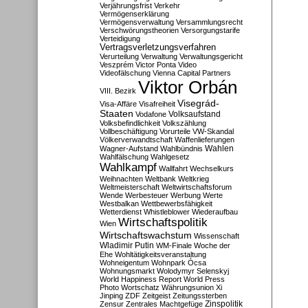
Verjährungsfrist
Verkehr
Vermögenserklärung
Vermögensverwaltung
Versammlungsrecht
Verschwörungstheorien
Versorgungstarife
Verteidigung
Vertragsverletzungsverfahren
Verurteilung
Verwaltung
Verwaltungsgericht
Veszprém
Victor Ponta
Video
Videofälschung
Vienna Capital Partners
Viktor Orbán
VIII. Bezirk
Visegrád-
Visa-Affäre
Visafreiheit
Staaten
Vodafone
Volksaufstand
Volksbefindlichkeit
Volkszählung
Vollbeschäftigung
Vorurteile
VW-Skandal
Völkerverwandtschaft
Waffenlieferungen
Wahlen
Wagner-Aufstand
Wahlbündnis
Wahlfälschung
Wahlgesetz
Wahlkampf
Wallfahrt
Wechselkurs
Weihnachten
Weltbank
Weltkrieg
Weltmeisterschaft
Weltwirtschaftsforum
Wende
Werbesteuer
Werbung
Werte
Westbalkan
Wettbewerbsfähigkeit
Wetterdienst
Whistleblower
Wiederaufbau
Wirtschaftspolitik
Wien
Wirtschaftswachstum
Wissenschaft
Wladimir Putin
WM-Finale
Woche der
Ehe
Wohltätigkeitsveranstaltung
Wohneigentum
Wohnpark Ócsa
Wohnungsmarkt
Wolodymyr Selenskyj
World Happiness Report
World Press
Photo
Wortschatz
Währungsunion
Xi
Jinping
ZDF
Zeitgeist
Zeitungssterben
Zensur
Zentrales Machtgefüge
Zinspolitik