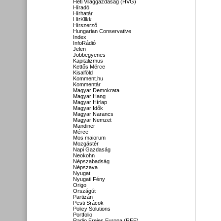
Heti Világgazdaság (HVG)
Híradó
Hírhatár
HírKlikk
Hírszerző
Hungarian Conservative
Index
InfoRádió
Jelen
Jobbegyenes
Kapitalizmus
Kettős Mérce
Kisalföld
Komment.hu
Kommentár
Magyar Demokrata
Magyar Hang
Magyar Hírlap
Magyar Idők
Magyar Narancs
Magyar Nemzet
Mandiner
Mérce
Mos maiorum
Mozgástér
Napi Gazdaság
Neokohn
Népszabadság
Népszava
Nyugat
Nyugati Fény
Origo
Országút
Partizán
Pesti Srácok
Policy Solutions
Portfolio
Radio Freies Europa (RFE)