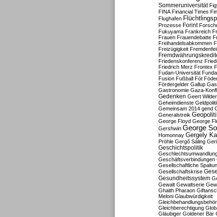
Sommeruniversität
Fig
FINA
Financial Times
Fi
Flüchtlingsp
Flughafen
Forint
Prozesse
Forsch
Fukuyama
Frankreich
F
Frauen
Frauendebatte
F
Freihandelsabkommen
F
Freizügigkeit
Fremdenfein
Fremdwährungskredit
Friedenskonferenz
Frie
Friedrich Merz
Frontex
F
Fudan-Universität
Funda
Fusion
Fußball
Fót
Föder
Fördergelder
Gallup
Gast
Gastronomie
Gaza-Konfl
Gedenken
Geert Wilde
Geheimdienste
Geldpolit
Gemeinsam 2014
gend
Geopolit
Generalstreik
George Floyd
George Fl
George So
Gershwin
Gergely K
Homonnay
Pröhle
Gergő Sáling
Geri
Geschichtspolitik
Geschlechtsumwandlun
Geschäftsverbindungen
Gesellschaftliche Spaltu
Gese
Gesellschaftskrise
Gesundheitssystem
Ge
Gewalt
Gewaltserie
Gew
Ghaith Pharaon
Giftansc
Meloni
Glaubwürdigkeit
Gleichbehandlungsbehö
Gleichberechtigung
Glob
Gläubiger
Goldener Bär