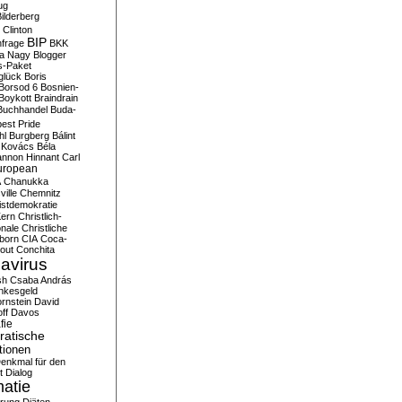
ug
ilderberg
l Clinton
BIP
frage
BKK
ka Nagy
Blogger
s-Paket
glück
Boris
Borsod 6
Bosnien-
Boykott
Braindrain
Buchhandel
Buda-
est Pride
hl
Burgberg
Bálint
 Kovács
Béla
nnon Hinnant
Carl
uropean
A
Chanukka
ville
Chemnitz
istdemokratie
Kern
Christlich-
onale
Christliche
born
CIA
Coca-
out
Conchita
avirus
sh
Csaba András
nkesgeld
rnstein
David
ff
Davos
fie
atische
tionen
enkmal für den
t
Dialog
atie