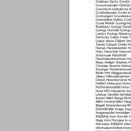
Goldman Sachs
Gordon 
Grenzz
Grenzkontrollen
Griechisch-katholische K
Großbritannien
Große Koa
Großungarn
Grundeink
Gwendoline Delbos-Corfi
Gyula Molnár
Gyöngyös
Budaházy
György Doná
György Hunvald
György
Lukács
György Matolcs
Demszky
Gábor Fodor
Gábor Vo
Gábor Simon
Tamás
Gáspár Orbán
Ha
Hamas
Handelsketten
H
Hass
Hassrede
Hassver
Haushalt
Schicksale
Haushaltseinkommen
Ha
Maas
Heiliger Stephan
H
Christian Strache
Helmut
Kissinger
Herdenimmunit
Berlin
Heti Világgazdasá
Válasz
Hilfsmaßnahmen
Clinton
Historikerstreit
Hi
Hollókő
Holocaust
Homo
Homosexualität
Horst 
Huxit
HÉV
Häusliche Ge
Lindsay
Identität
Identität
Ikonen
Ildikó Bangó Borb
Ildikó Lendvai
Ildikó Varg
Il
Illegale Einwanderung
Demokratie
Image
Ima
Imagewandel
Immobilien
Impfung
Imre Horváth
I
Nagy
Imre Pozsgay
In-v
Inflation
INA
Index
Info
Informationsfreiheit
Innen