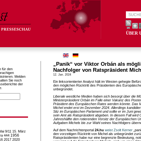
ÜBER 
„Panik“ vor Viktor Orbán als mögl
h für den
Nachfolger von Ratspräsident Mich
prachigen
12. Jan. 2024
istrieren. Melden
alten Sie noch
Ein linksorientierter Analyst hält im Westen gehegte Befür
sseberichte der
den möglichen Rücktritt des Präsidenten des Europäisch
e.
unbegründet.
Liberale westliche Medien haben sich besorgt über die Mö
Ministerpräsident Orbán im Falle einer Vakanz des Post
Präsident des Europäischen Rates werden könnte. Das 
Michel endet erst im Dezember 2024. Allerdings kandidiert
Sitz im Europäischen Parlament und sollte er im Juni gew
sein Amt als Ratspräsident abgeben. In diesem Fall wird 
Jahreshälfte den rotierenden Vorsitz der Europäischen Un
Aufgaben Michels bis zur Wahl seines Nachfolgers über
Auf dem Nachrichtenportal
24.hu
weist Zsolt Kerner
„pani
Mai
9/11
15. März
den vorzeitigen Rücktritt von Michel als unbegründet zur
1956
ra
444
Ratspräsidenten habe nur eine begrenzte Bedeutung, not
16
2017
2020