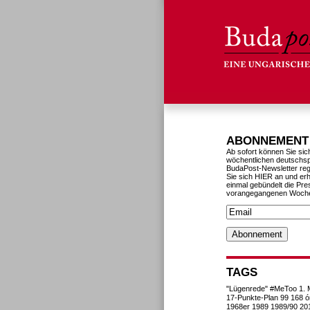
ABONNEMENT
Ab sofort können Sie sic
wöchentlichen deutschs
BudaPost-Newsletter reg
Sie sich HIER an und erh
einmal gebündelt die Pre
vorangegangenen Woch
TAGS
"Lügenrede"
#MeToo
1. 
17-Punkte-Plan
99
168 ó
1968er
1989
1989/90
20