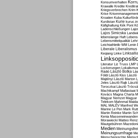
Korru
Konsumverhalten
Krawalle
Kredite
Kreditra
Kriegsverbrechen
Krim-K
Krise
Krisenmanagemen
Kroatien
Kuba
Kulturförd
Kurdistan
Kurie
kuruc.in
Käfighaltung
Kék Pont
Kö
Ladenschließungen
Lajo
Lajos Simicska
Landwir
lebenslange Haft
Lebensm
Lebensmittelqualität
Lehr
Leichtathletik-WM
Lenin
Liberale
Liberalismus
Linksalli
Keqiang
Linke
Linksoppositi
Literatur
Liz Truss
LMP
Lockerungen
Lokalismu
Rádió
László Botka
Lás
Földi
László Kiss
László
Majtényi
László Marton
L
Jeles
László Rajk
Lászl
Toroczkai
László Trócsá
Machtkampf
Mafiastaat
Kovács
Magna Charta
M
Magyar Nemzet
Magyar 
Telekom
Mahnmal
Maida
MAL
MALÉV
Manfred W
Marine Le Pen
Mark Rut
Martin Reinke
Martin Sch
Kenia
Masseneinwander
Morawiecki
Matteo Renz
Mautgebühren
Mazedoni
Medien
Meinungsfrei
Meinungsumfrage
Me
Menschenrechte
Mensc