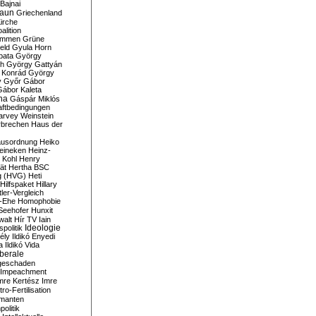
Bajnai
aun
Griechenland
irche
lition
ommen
Grüne
eld
Gyula Horn
pata
György
th
György Gattyán
 Konrád
György
y
Győr
Gábor
Gábor Kaleta
na
Gáspár Miklós
ftbedingungen
arvey Weinstein
brechen
Haus der
usordnung
Heiko
eineken
Heinz-
 Kohl
Henry
ät
Hertha BSC
g (HVG)
Heti
Hilfspaket
Hillary
tler-Vergleich
-Ehe
Homophobie
Seehofer
Hunxit
walt
Hír TV
Iain
spolitik
Ideologie
ély
Ildikó Enyedi
a
Ildikó Vida
liberale
geschaden
Impeachment
mre Kertész
Imre
itro-Fertilisation
rmanten
politik