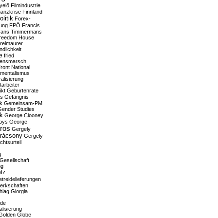
yelő
Filmindustrie
nanzkrise
Finnland
olitik
Forex-
ung
FPÖ
Francis
rans Timmermans
reedom House
reimaurer
dlichkeit
e
fried
densmarsch
ront National
mentalismus
alisierung
arbeiter
ikt
Geburtenrate
rs
Gefängnis
ik
Gemeinsam-PM
Gender Studies
ik
George Clooney
oys
George
ros
Gergely
arácsony
Gergely
chtsurteil
g
Gesellschaft
ng
tz
treidelieferungen
erkschaften
hlag
Giorgia
rde
alisierung
Golden Globe