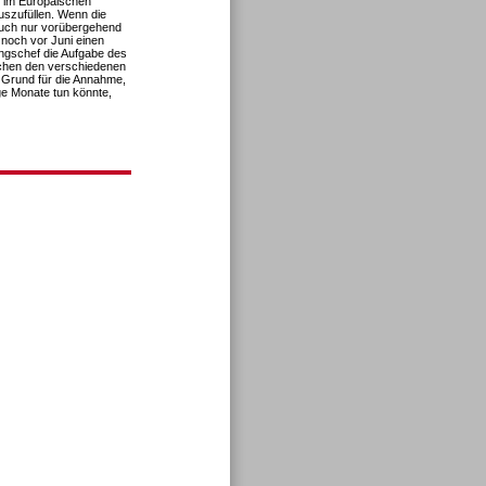
z im Europäischen
uszufüllen. Wenn die
auch nur vorübergehend
 noch vor Juni einen
ungschef die Aufgabe des
schen den verschiedenen
n Grund für die Annahme,
ige Monate tun könnte,