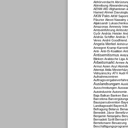
Abhörverdacht
Abrüstun
Abtreibung
Abwanderun
AENM
AfD
Afghanistan
a
Hamed
Ahmet Davutoglu
AKW Paks
AKW Sapori
Pásztor
Alexei Nawalny
Aljaksandr Lukaschenka
Amazonas
Amnesty Inter
Amtseinführung
Amtssitz
Győr
András Heisler
And
András Schiffer
András S
Veres
André Goodfriend
Angela Merkel
Anhöru
Annegret Kramp-Karren
Anti-
Anti-IS-Koalition
Ant
Antisemitismus
Antiz
Blinken
Arabische Liga
A
Arbeitsmarkt
Armee
A
Armut
Asien
Asyl
Atomde
Attentat
Attila Mesterház
Vidnyánszky
ATV
Audi H
Aufnahmezentren
Auftragsvergabeverfahr
Auslandsungarn
Ausl
Ausschreitungen
Auswa
Autoindustrie
Autonomie
Baja
Balkan
Banken
Bar
Barcelona
Barvergütung
Bausparsubvention
Baye
Landtagswahl
BayernLB
Befragung
Belarus
Benac
Benedek Jávor
Benefizv
Benjamin Netanjahu
Benz
Bernadett Széll
Bernard-
Bertelsmann
Besatzung
Beschäftigungsprogram