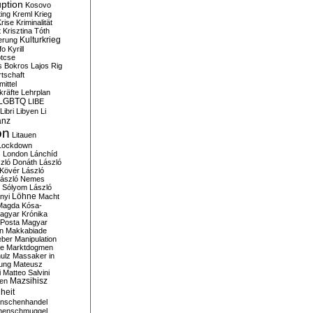
ption
Kosovo
ting
Kreml
Krieg
rise
Kriminalität
t
Krisztina Tóth
Kulturkrieg
erung
fo
Kyrill
tcse
s Bokros
Lajos Rig
tschaft
ittel
kräfte
Lehrplan
LGBTQ
LIBE
Libri
Libyen
Li
anz
on
Litauen
Lockdown
s
London
Lánchíd
zló Donáth
László
 Kövér
László
ászló Nemes
ó Sólyom
László
Löhne
nyi
Macht
Magda Kósa-
agyar Krónika
Posta
Magyar
n
Makkabiade
eber
Manipulation
te
Marktdogmen
ulz
Massaker in
ung
Mateusz
i
Matteo Salvini
en
Mazsihisz
heit
nschenhandel
henschmuggel