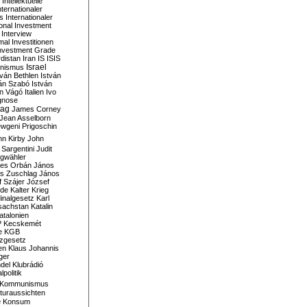
Intellektuelle
nternationaler
s
Internationaler
ional Investment
Interview
mal
Investitionen
nvestment Grade
rdistan
Iran
IS
ISIS
Israel
ionismus
tván Bethlen
István
ván Szabó
István
án Vágó
Italien
Ivo
gnose
tag
James Corney
Jean Asselborn
wgeni Prigoschin
hn Kirby
John
 Sargentini
Judit
gwähler
es Orbán
János
s Zuschlag
János
 Szájer
József
nde
Kalter Krieg
inalgesetz
Karl
sachstan
Katalin
atalonien
P
Kecskemét
e
KGB
tzgesetz
en
Klaus Johannis
ger
del
Klubrádió
politik
Kommunismus
turaussichten
e
Konsum