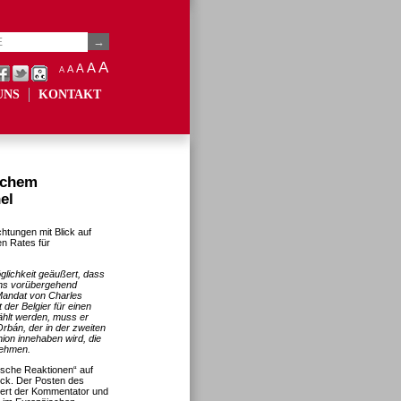
A
A
A
A
A
UNS
KONTAKT
ichem
el
chtungen mit Blick auf
en Rates für
glichkeit geäußert, dass
ens vorübergehend
Mandat von Charles
 der Belgier für einen
ählt werden, muss er
Orbán, der in der zweiten
ion innehaben wird, die
nehmen.
sche Reaktionen“ auf
ück. Der Posten des
iert der Kommentator und