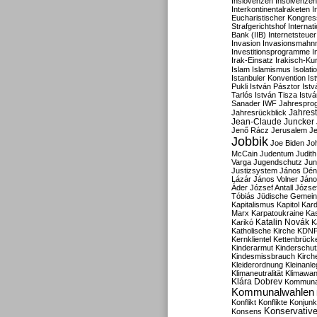
Inslovenzen
Insolvenzen
Interkontinentalraketen
I
Eucharistischer Kongres
Strafgerichtshof
Internat
Bank (IIB)
Internetsteuer
Invasion
Invasionsmahn
Investitionsprogramme
I
Irak-Einsatz
Irakisch-Ku
Islam
Islamismus
Isolat
Istanbuler Konvention
Is
Pukli
István Pásztor
Ist
Tarlós
István Tisza
Istv
Sanader
IWF
Jahrespro
Jahres
Jahresrückblick
Jean-Claude Juncker
Jenő Rácz
Jerusalem
Je
Jobbik
Joe Biden
Jo
McCain
Judentum
Judith
Varga
Jugendschutz
Jun
Justizsystem
János Dén
Lázár
János Volner
Jáno
Áder
József Antall
József
Tóbiás
Jüdische Gemei
Kapitalismus
Kapitol
Kard
Marx
Karpatoukraine
Ka
Katalin Novák
Karikó
K
Katholische Kirche
KDN
Kernklientel
Kettenbrück
Kinderarmut
Kinderschu
Kindesmissbrauch
Kirch
Kleiderordnung
Kleinanle
Klimaneutralität
Klimawan
Klára Dobrev
Kommunal
Kommunalwahlen
Konflikt
Konflikte
Konjunk
Konservativ
Konsens