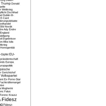
erung
Diäten
 Trump
Donald
pelte
er Weltkrieg
flicht
Dschihad
el
Dublin-III-
E-Card
derungsdebatte
zelhandel
Előd Novák
dre Ady
Endre
England
hädigung
il
Ergebnisse
n Alba Iulia
ltkrieg
 Homogenität
EU-
-Gipfel
präsidentschaft
onds
Europa
uropapolitik
päische
r Gerichtshof
Volkspartei
ent
Ex-Porno-Star
Fachkräftemangel
eise
a Mogherini
enc Falus
Ferenc Krausz
Fidesz
o
ng
Fidesz-