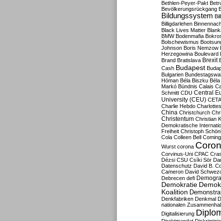
Bethlen-Peyer-Pakt
Betr
Bevölkerungsrückgang
B
Bildungssystem
Bil
Billigdarlehen
Binnennach
Black Lives Matter
Blan
BMW
Bodenmafia
Bokro
Bolschewismus
Bootsun
Johnson
Boris Nemzow
Herzegowina
Boulevard
Brexit
Brand
Bratislava
Budapest
Cash
Budap
Bulgarien
Bundestagswa
Hóman
Béla Biszku
Béla
Markó
Bündnis
Calais
Ca
Central E
Schmitt
CDU
University (CEU)
CET
Charlie Hebdo
Charlottes
China
Christchurch
Chr
Christentum
Christian 
Demokratische Internati
Freiheit
Christoph Schön
Cola
Colleen Bell
Coming
Coron
Wurst
corona
Corvinus-Uni
CPAC
Cra
Dézsi
CSU
Csíki Sör
Da
Datenschutz
David B. Co
Cameron
David Schwezo
Demogra
Debrecen
defi
Demokratie
Demokr
Koalition
Demonstra
Denkfabriken
Denkmal
D
nationalen Zusammenhal
Diplom
Digitalisierung