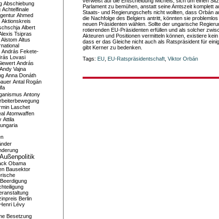
verweist auf die Entscheidung Michels, sich um einen Sit
g
Abschiebung
Parlament zu bemühen, anstatt seine Amtszeit komplett a
g
Achtelfinale
Staats- und Regierungschefs nicht wollten, dass Orbán 
gentur
Ahmed
die Nachfolge des Belgiers antritt, könnten sie problemlos
Aktionskreis
neuen Präsidenten wählen. Sollte der ungarische Regier
schschja
Albert
rotierenden EU-Präsidenten erfüllen und als solcher zwi
Alexis Tsipras
Akteuren und Positionen vermitteln können, existiere kei
Alstom
Altus
dass er das Gleiche nicht auch als Ratspräsident für ein
national
gibt Kerner zu bedenken.
András Fekete-
rás Lovasi
Tags:
EU
,
EU-Ratspräsidentschaft
,
Viktor Orbán
iewert
András
Andy Vajna
ng
Anna Donáth
bauer
Antal Rogán
ifa
iganismus
Antony
rbeiterbewegung
rmin Laschet
al
Atomwaffen
y
Attila
ungaria
en
änder
nderung
Außenpolitik
ack Obama
en
Bausektor
rische
Beerdigung
hteiligung
eranstaltung
inpreis
Berlin
Henri Lévy
me
Besetzung