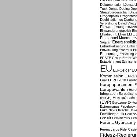
Direktmandat
Diskrimini
Donald
Dokumentation
Tusk
Donau
Doping
Dop
Staatsbürgerschaft
Dritt
Drogenpolitik
Drogentestp
Dschihadismus
Dschung
Verordnung
Dávid Vitézy
Einwanderung
Einwan
Einwanderungspolitik
Ein
Elisabeth II.
Eliten
ELTE
Emmanuel Macron
En
Energiepolitik
Ságvári
Entradikalisierung
Entsc
Entwicklung
Erasmus
Erb
Erinnerung
Erklärung vo
ERSTE Group
Erster We
Establishment
Ethnische
EU
EU-Gelder
EU
Kommission
EU-Rats
Euro
EURO 2020
Eurob
Europaparlament
E
Europawahlen
Euro
Integration
Europäische
Europäische 
(EuGH)
(EVP)
Eurozone
Ex-Ag
Extremismus
Facebook
Fake News
falsche Bew
Familienpolitik
Federic
Felcsút
Feminismus
Fer
Ferenc Gyurcsány
Ferencváros
Fidel Castr
Fidesz-Regieru