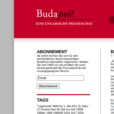
ABONNEMENT
B
Ab sofort können Sie sich für den
1.
wöchentlichen deutschsprachigen
„S
BudaPost-Newsletter registrieren. Melden
Ko
Sie sich HIER an und erhalten Sie noch
we
einmal gebündelt die Presseberichte der
Eu
vorangegangenen Woche.
La
be
La
si
ei
le
üb
TAGS
EU
er
"Lügenrede"
#MeToo
1. Mai
9/11
15. März
Gy
1956
17-Punkte-Plan
99
168 óra
444
er
Vo
1968er
1989
1989/90
2016
2017
2020