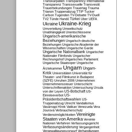
Transkarpatien
Transparency International
Transparenz
Transsexuelle
Transvestit
Trauerbekundungen
Trauertag
Trauma
Trianon
Truppenabzug
TTIP
Tucker
Carlson
Tugenden
TV-Debatte
TV-Duell
Türkei
TV2
Tünde Handó
Uber
UEFA
Ukraine-Krieg
Ukraine
Umverteilung
Umweltschutz
Unabhängigkeit
Unentschlossene
Ungarisch-amerikanische
Beziehungen
Ungarisch-deutsche
Beziehungen
Ungarische Akademie der
Wissenschaften
Ungarische Garde
Ungarische Nationalbank
Ungarischer
Nationaler Filmfonds
Ungarischer
Rechnungshof
Ungarisches Parlament
Ungarische Staatsoper
Ungarische
Ungarn
Ungarn-
Ärztekammer
Kritik
Universitäten
Universität für
Theater- und Filmkunst in Budapest
(SZFE)
Unruhen 2006
Unternehmen
Unternehmenssteuer
Unterschicht
Unterschriftenaktion
Untersuchung
Ursula
US-Botschaft
von der Leyen
US-
US-
Einreiseverbot
Präsidentschaftswahlen
US-
Truppenabzug
Utrecht
Vandalismus
Vasárnapi Hírek
Vatikan
Venezuela
Vera
Jourová
Verbraucherschutz
Vereinigte
Verdienstmöglichkeiten
Staaten von Amerika
Vereinte
Nationen
Verfahren
Verfassungsgericht
Verfassungsänderung
Vergangenheit
Vergewaltigungsvorwurf
Verhandlungen