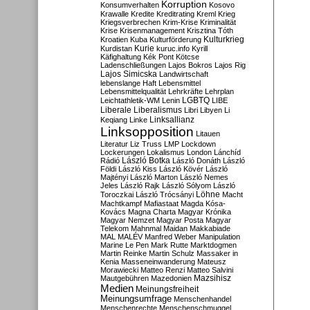
Korruption
Konsumverhalten
Kosovo
Krawalle
Kredite
Kreditrating
Kreml
Krieg
Kriegsverbrechen
Krim-Krise
Kriminalität
Krise
Krisenmanagement
Krisztina Tóth
Kulturkrieg
Kroatien
Kuba
Kulturförderung
Kurdistan
Kurie
kuruc.info
Kyrill
Käfighaltung
Kék Pont
Kötcse
Ladenschließungen
Lajos Bokros
Lajos Rig
Lajos Simicska
Landwirtschaft
lebenslange Haft
Lebensmittel
Lebensmittelqualität
Lehrkräfte
Lehrplan
LGBTQ
Leichtathletik-WM
Lenin
LIBE
Liberale
Liberalismus
Libri
Libyen
Li
Linksallianz
Keqiang
Linke
Linksopposition
Litauen
Literatur
Liz Truss
LMP
Lockdown
Lockerungen
Lokalismus
London
Lánchíd
Rádió
László Botka
László Donáth
László
Földi
László Kiss
László Kövér
László
Majtényi
László Marton
László Nemes
Jeles
László Rajk
László Sólyom
László
Löhne
Toroczkai
László Trócsányi
Macht
Machtkampf
Mafiastaat
Magda Kósa-
Kovács
Magna Charta
Magyar Krónika
Magyar Nemzet
Magyar Posta
Magyar
Telekom
Mahnmal
Maidan
Makkabiade
MAL
MALÉV
Manfred Weber
Manipulation
Marine Le Pen
Mark Rutte
Marktdogmen
Martin Reinke
Martin Schulz
Massaker in
Kenia
Masseneinwanderung
Mateusz
Morawiecki
Matteo Renzi
Matteo Salvini
Mautgebühren
Mazedonien
Mazsihisz
Medien
Meinungsfreiheit
Meinungsumfrage
Menschenhandel
Menschenrechte
Menschenschmuggel