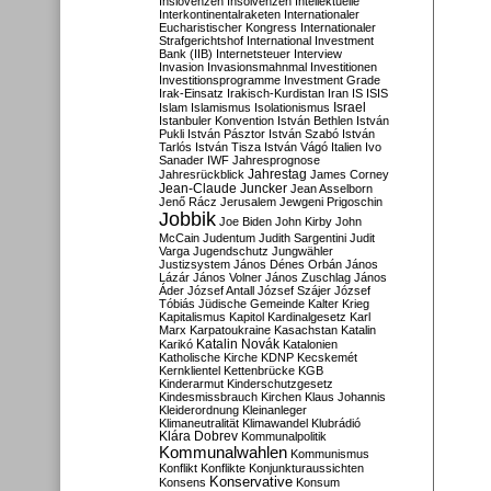
Inslovenzen
Insolvenzen
Intellektuelle
Interkontinentalraketen
Internationaler
Eucharistischer Kongress
Internationaler
Strafgerichtshof
International Investment
Bank (IIB)
Internetsteuer
Interview
Invasion
Invasionsmahnmal
Investitionen
Investitionsprogramme
Investment Grade
Irak-Einsatz
Irakisch-Kurdistan
Iran
IS
ISIS
Israel
Islam
Islamismus
Isolationismus
Istanbuler Konvention
István Bethlen
István
Pukli
István Pásztor
István Szabó
István
Tarlós
István Tisza
István Vágó
Italien
Ivo
Sanader
IWF
Jahresprognose
Jahrestag
Jahresrückblick
James Corney
Jean-Claude Juncker
Jean Asselborn
Jenő Rácz
Jerusalem
Jewgeni Prigoschin
Jobbik
Joe Biden
John Kirby
John
McCain
Judentum
Judith Sargentini
Judit
Varga
Jugendschutz
Jungwähler
Justizsystem
János Dénes Orbán
János
Lázár
János Volner
János Zuschlag
János
Áder
József Antall
József Szájer
József
Tóbiás
Jüdische Gemeinde
Kalter Krieg
Kapitalismus
Kapitol
Kardinalgesetz
Karl
Marx
Karpatoukraine
Kasachstan
Katalin
Katalin Novák
Karikó
Katalonien
Katholische Kirche
KDNP
Kecskemét
Kernklientel
Kettenbrücke
KGB
Kinderarmut
Kinderschutzgesetz
Kindesmissbrauch
Kirchen
Klaus Johannis
Kleiderordnung
Kleinanleger
Klimaneutralität
Klimawandel
Klubrádió
Klára Dobrev
Kommunalpolitik
Kommunalwahlen
Kommunismus
Konflikt
Konflikte
Konjunkturaussichten
Konservative
Konsens
Konsum