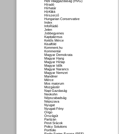
Heti Világgazdaság (HVG)
Híradó
Hírhatár
HírKlikk
Hírszerző
Hungarian Conservative
Index
InfoRádió
Jelen
Jobbegyenes
Kapitalizmus
Kettős Mérce
Kisalföld
Komment.hu
Kommentár
Magyar Demokrata
Magyar Hang
Magyar Hírlap
Magyar Idők
Magyar Narancs
Magyar Nemzet
Mandiner
Mérce
Mos maiorum
Mozgástér
Napi Gazdaság
Neokohn
Népszabadság
Népszava
Nyugat
Nyugati Fény
Origo
Országút
Partizán
Pesti Srácok
Policy Solutions
Portfolio
Radio Freies Europa (RFE)