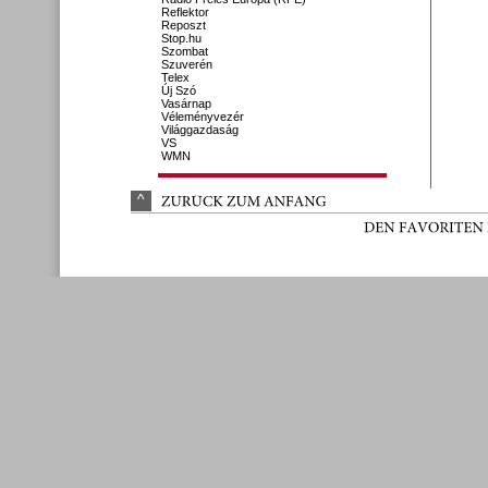
Reflektor
Reposzt
Stop.hu
Szombat
Szuverén
Telex
Új Szó
Vasárnap
Véleményvezér
Világgazdaság
VS
WMN
^
ZURÜ
CK 
ZUM 
ANFANG
DEN 
FAVORITEN 