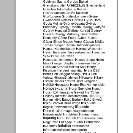
Goldman Sachs
Gordon Bajnai
Grenzzaun
Grenzkontrollen
Griechenland
Griechisch-katholische Kirche
Großbritannien
Große Koalition
Großungarn
Grundeinkommen
Grüne
Gwendoline Delbos-Corfield
Gyula Horn
Gyula Molnár
Gyöngyöspata
György
Budaházy
György Donáth
György Gattyán
György Hunvald
György Konrád
György
Lukács
György Matolcsy
Győr
Gábor
Demszky
Gábor Fodor
Gábor Kaleta
Gábor Vona
Gábor Simon
Gáspár Miklós
Tamás
Gáspár Orbán
Haftbedingungen
Hamas
Handelsketten
Harvey Weinstein
Hass
Hassrede
Hassverbrechen
Haus der
Haushalt
Schicksale
Haushaltseinkommen
Hausordnung
Heiko
Maas
Heiliger Stephan
Heineken
Heinz-
Christian Strache
Helmut Kohl
Henry
Kissinger
Herdenimmunität
Hertha BSC
Berlin
Heti Világgazdaság (HVG)
Heti
Válasz
Hilfsmaßnahmen
Hilfspaket
Hillary
Clinton
Historikerstreit
Hitler-Vergleich
Hollókő
Holocaust
Homo-Ehe
Homophobie
Homosexualität
Horst Seehofer
Hunxit
Huxit
HÉV
Häusliche Gewalt
Hír TV
Iain
Lindsay
Identität
Identitätspolitik
Ideologie
Ikonen
Ildikó Bangó Borbély
Ildikó Enyedi
Ildikó Lendvai
Ildikó Varga
Ildikó Vida
Illiberale
Illegale Einwanderung
Demokratie
Image
Imageschaden
Imagewandel
Immobilien
Impeachment
Impfung
Imre Horváth
Imre Kertész
Imre
Nagy
Imre Pozsgay
In-vitro-Fertilisation
Inflation
INA
Index
Informanten
Informationsfreiheit
Innenpolitik