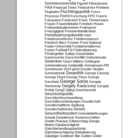
Sommeruniversität
Figyelő
Filmindustrie
FINA
Financial Times
Finanzkrise
Finnland
Flüchtlingspolitik
Flughafen
Forex-
Forint
Prozesse
Forschung
FPÖ
Francis
Fukuyama
Frankreich
Frans Timmermans
Frauen
Frauendebatte
Freedom House
Freihandelsabkommen
Freimaurer
Freizügigkeit
Fremdenfeindlichkeit
Fremdwährungskredite
fried
Friedenskonferenz
Friedensmarsch
Friedrich Merz
Frontex
Front National
Fudan-Universität
Fundamentalismus
Fusion
Fußball
Fót
Föderalisierung
Fördergelder
Gallup
Gastarbeiter
Gastronomie
Gaza-Konflikt
Geburtenrate
Gedenken
Geert Wilders
Gefängnis
Geheimdienste
Geldpolitik
Gemeinsam-PM
Gemeinsam 2014
gend
Gender Studies
Geopolitik
Generalstreik
George Clooney
George Floyd
George Floys
George
George Soros
Gershwin
Gergely
Gergely Karácsony
Homonnay
Gergely
Pröhle
Gergő Sáling
Gerichtsurteil
Geschichtspolitik
Geschlechtsumwandlung
Geschäftsverbindungen
Gesellschaft
Gesellschaftliche Spaltung
Gesetz
Gesellschaftskrise
Gesundheitssystem
Getreidelieferungen
Gewalt
Gewaltserie
Gewerkschaften
Ghaith Pharaon
Giftanschlag
Giorgia
Meloni
Glaubwürdigkeit
Gleichbehandlungsbehörde
Gleichberechtigung
Globalisierung
Gläubiger
Goldener Bär
Golden Globe