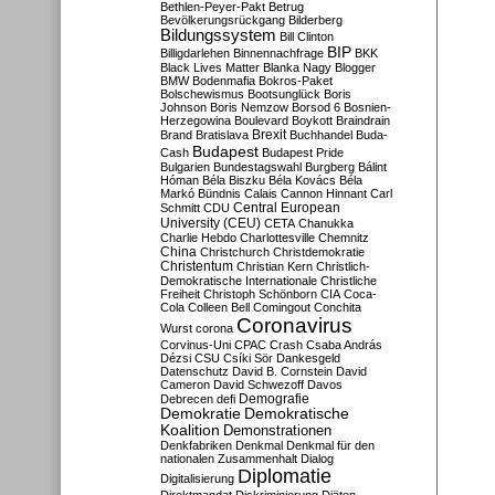
Bethlen-Peyer-Pakt
Betrug
Bevölkerungsrückgang
Bilderberg
Bildungssystem
Bill Clinton
BIP
Billigdarlehen
Binnennachfrage
BKK
Black Lives Matter
Blanka Nagy
Blogger
BMW
Bodenmafia
Bokros-Paket
Bolschewismus
Bootsunglück
Boris
Johnson
Boris Nemzow
Borsod 6
Bosnien-
Herzegowina
Boulevard
Boykott
Braindrain
Brexit
Brand
Bratislava
Buchhandel
Buda-
Budapest
Cash
Budapest Pride
Bulgarien
Bundestagswahl
Burgberg
Bálint
Hóman
Béla Biszku
Béla Kovács
Béla
Markó
Bündnis
Calais
Cannon Hinnant
Carl
Central European
Schmitt
CDU
University (CEU)
CETA
Chanukka
Charlie Hebdo
Charlottesville
Chemnitz
China
Christchurch
Christdemokratie
Christentum
Christian Kern
Christlich-
Demokratische Internationale
Christliche
Freiheit
Christoph Schönborn
CIA
Coca-
Cola
Colleen Bell
Comingout
Conchita
Coronavirus
Wurst
corona
Corvinus-Uni
CPAC
Crash
Csaba András
Dézsi
CSU
Csíki Sör
Dankesgeld
Datenschutz
David B. Cornstein
David
Cameron
David Schwezoff
Davos
Demografie
Debrecen
defi
Demokratie
Demokratische
Koalition
Demonstrationen
Denkfabriken
Denkmal
Denkmal für den
nationalen Zusammenhalt
Dialog
Diplomatie
Digitalisierung