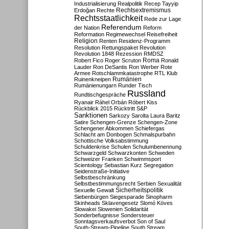
Industrialisierung
Realpolitik
Recep Tayyip
Rechtsextremismus
Erdoğan
Rechte
Rechtsstaatlichkeit
Rede zur Lage
Referendum
der Nation
Reform
Reformation
Regimewechsel
Reisefreiheit
Religion
Renten
Residenz-Programm
Resolution
Rettungspaket
Revolution
Revolution 1848
Rezession
RMDSZ
Roma
Robert Fico
Roger Scruton
Ronald
Lauder
Ron DeSantis
Ron Werber
Rote
Armee
Rotschlammkatastrophe
RTL Klub
Ruinenkneipen
Rumänien
Rumänienungarn
Runder Tisch
Russland
Rundtischgespräche
Ryanair
Ráhel Orbán
Róbert Kiss
Rückblick 2015
Rücktritt
S&P
Sanktionen
Sarkozy
Sarolta Laura Baritz
Satire
Schengen-Grenze
Schengen-Zone
Schengener Abkommen
Schiefergas
Schlacht am Donbogen
Schmalspurbahn
Schottische Volksabstimmung
Schuldenkrise
Schulen
Schulumbenennung
Schwarzgeld
Schwarzkonten
Schweden
Schweizer Franken
Schwimmsport
Scientology
Sebastian Kurz
Segregation
Seidenstraße-Initiative
Selbstbeschränkung
Selbstbestimmungsrecht
Serbien
Sexualität
Sicherheitspolitik
Sexuelle Gewalt
Siebenbürgen
Siegesparade
Sinopharm
Skinheads
Sklavengesetz
Slomó Köves
Slowakei
Slowenien
Solidarität
Sonderbefugnisse
Sondersteuer
Sonntagsverkaufsverbot
Son of Saul
South-Stream-Pipeline
South Stream