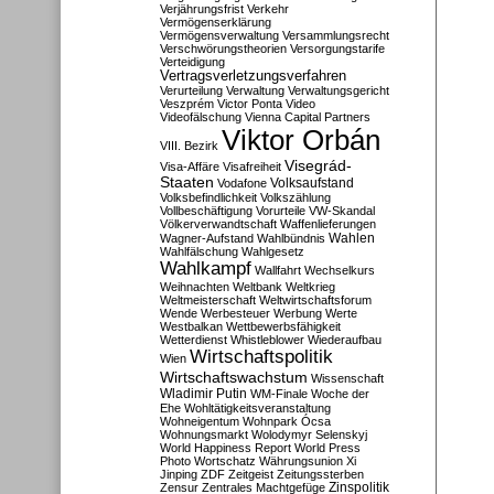
Verjährungsfrist
Verkehr
Vermögenserklärung
Vermögensverwaltung
Versammlungsrecht
Verschwörungstheorien
Versorgungstarife
Verteidigung
Vertragsverletzungsverfahren
Verurteilung
Verwaltung
Verwaltungsgericht
Veszprém
Victor Ponta
Video
Videofälschung
Vienna Capital Partners
Viktor Orbán
VIII. Bezirk
Visegrád-
Visa-Affäre
Visafreiheit
Staaten
Vodafone
Volksaufstand
Volksbefindlichkeit
Volkszählung
Vollbeschäftigung
Vorurteile
VW-Skandal
Völkerverwandtschaft
Waffenlieferungen
Wahlen
Wagner-Aufstand
Wahlbündnis
Wahlfälschung
Wahlgesetz
Wahlkampf
Wallfahrt
Wechselkurs
Weihnachten
Weltbank
Weltkrieg
Weltmeisterschaft
Weltwirtschaftsforum
Wende
Werbesteuer
Werbung
Werte
Westbalkan
Wettbewerbsfähigkeit
Wetterdienst
Whistleblower
Wiederaufbau
Wirtschaftspolitik
Wien
Wirtschaftswachstum
Wissenschaft
Wladimir Putin
WM-Finale
Woche der
Ehe
Wohltätigkeitsveranstaltung
Wohneigentum
Wohnpark Ócsa
Wohnungsmarkt
Wolodymyr Selenskyj
World Happiness Report
World Press
Photo
Wortschatz
Währungsunion
Xi
Jinping
ZDF
Zeitgeist
Zeitungssterben
Zensur
Zentrales Machtgefüge
Zinspolitik