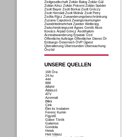
Zivilgesellschaft
Zoltán Balog
Zoltán Gál
Zoltán Kész
Zoltán Pokorni
Zoltán Spéder
Zsolt Bayer
Zsolt Borkai
Zsolt Gréczy
Zsolt Hernádi
Zsolt Molnár
Zsolt Petry
Zsófia Rácz
Zuwanderungsbeschränkung
Zuzana Čaputová
Zwangsräumungen
Zweidrittelmehrheit
Zweiter Weltkrieg
Zwischenkriegszeit
Ágnes Geréb
Ákos
Kovács
Árpád Göncz
Ásotthalom
Ärzteabwanderung
Érpatak
Ózd
Öffentliche Aufträge
Öffentlicher Dienst
Öl-
Embargo
Österreich
ÖVP
Újpest
Überalterung
Überstunden
Überwachung
Őszöd
UNSERE QUELLEN
168 Óra
24.hu
444
888
Alfahír
Átlátszó
ATV
Azonnali
Blikk
Cink
Élet és Irodalom
Ferenc Kumin
Figyelő
Gábor Török
Galamus
Gondola
Hetek
Heti Válasz