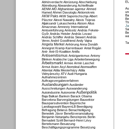
EU
Abhörverdacht
Abrüstung
Abschiebung
Abtreibung
Abwanderung
Achtelfinale
Au
AENM
AfD
Afghanistan
agentur
Ahmed
un
Hamed
Ahmet Davutoglu
Aktionskreis
Ba
AKW Paks
AKW Saporischschja
Albert
Be
Pásztor
Alexei Nawalny
Alexis Tsipras
Th
Aljaksandr Lukaschenka
Alstom
Altus
Ja
Amazonas
Amnesty International
Sa
Amtseinführung
Amtssitz
András Fekete-
Be
Győr
András Heisler
András Lovasi
wa
András Schiffer
András Siewert
András
Veres
André Goodfriend
Andy Vajna
Ta
Angela Merkel
Anhörung
Anna Donáth
Annegret Kramp-Karrenbauer
Antal Rogán
Anti-
Anti-IS-Koalition
Antifa
Antisemitismus
Antiziganismus
Antony
Blinken
Arabische Liga
Arbeiterbewegung
Arbeitsmarkt
Armee
Armin Laschet
Armut
Asien
Asyl
Atomdeal
Atomwaffen
Attentat
Attila Mesterházy
Attila
Vidnyánszky
ATV
Audi Hungaria
Aufnahmezentren
Auftragsvergabeverfahren
Auslandsungarn
Ausländer
Ausschreitungen
Auswanderung
Außenpolitik
Autoindustrie
Autonomie
Baja
Balkan
Banken
Barack Obama
Barcelona
Barvergütungen
Bausektor
Bausparsubvention
Bayerische
Landtagswahl
BayernLB
Beerdigung
Befragung
Belarus
Benachteiligung
Benedek Jávor
Benefizveranstaltung
Benjamin Netanjahu
Benzinpreis
Berlin
Bernadett Széll
Bernard-Henri Lévy
Bertelsmann
Besatzung
Beschäftigungsprogramme
Besetzung