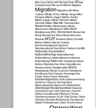
Mercosur
Metro M4
Michael Roth
Michail
Gorbatschow
Microsoft
Mieten
Migation
Migration
Migration Aid
Mihai
Tudose
Mihály Orosz
Mihály Varga
Mike
Pompeo
Miklós Hagyó
Miklós Horthy
Miklós Kásler
Miklós Németh
Miklós
Seszták
Militär
Milla
Milo Yiannopoulos
Minderheiten
Mindestlohn
Minsk-
Abkommen
Mittelklasse
MKB
MKKP
Momentum
Mobilisierung
MOL
Monarchie
Moral
Moratorium
Mord
Moria
Moschee
MSZP
Moskau
Muslime
Mária Schmidt
Márton Békés
Márton Gulyás
Nachrichtendienste
Nachruf
Nachwendezeit
Nacktfotos
Nahost-Konflikt
Nationale Konsultation
Nationalfeiertag
Nationalhymne
Nationalismus
Nationalkonservatismus
Nato
Nationalstaat
NAV
Nazideutschland
Nelson Mandela
Neo-Macchiavellismus
NGOs
Neofaschisten
Neoliberalität
Niederlande
Nikola Gruevski
Nobelpreis
Nordkorea
Nord Stream
Norwegischer
Fonds
Notre Dame
Notstand
Notstandsgesetze
NSA-Datensammlung
Numerus Clausus
Nyíregyháza
Népszabadság
Népszava
Obdachlose
Oberbürgermeisterkandidat
Oberster
Gerichtshof der USA
Oberstes Gericht
Offene Gesellschaft
Offshore-Firmen
Oktoberrevolution
OLAF
Olaf Scholz
Olivér
Várhelyi
Olympia-Bewerbung
Olympische
Spiele
Ombudsmann
Open Government
Opposition