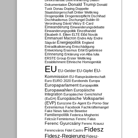
Direktmandat
Diskriminierung
Diäten
Donald Trump
Dokumentation
Donald
Tusk
Donau
Doping
Doppelte
Staatsbürgerschaft
Dritter Weltkrieg
Drogenpolitik
Drogentestpflicht
Dschihad
Dschihadismus
Dschungel
Dublin-III-
Verordnung
Dávid Vitézy
E-Card
Einwanderung
Einwanderungsdebatte
Einwanderungspolitik
Einzelhandel
Elisabeth II.
Eliten
ELTE
Előd Novák
Emmanuel Macron
Endre Ady
Endre
Energiepolitik
Ságvári
England
Entradikalisierung
Entschädigung
Entwicklung
Erasmus
Erbil
Ergebnisse
Erinnerung
Erklärung von Alba Iulia
ERSTE Group
Erster Weltkrieg
Establishment
Ethnische Homogenität
EU
EU-
EU-Gelder
EU-Gipfel
Kommission
EU-Ratspräsidentschaft
Euro
EURO 2020
Eurobonds
Europa
Europaparlament
Europapolitik
Europawahlen
Europäische
Integration
Europäischer Gerichtshof
Europäische Volkspartei
(EuGH)
(EVP)
Eurozone
Ex-Agent
Ex-Porno-Star
Extremismus
Facebook
Fachkräftemangel
Fake News
falsche Beweise
Familienpolitik
Federica Mogherini
Felcsút
Feminismus
Ferenc Falus
Ferenc Gyurcsány
Ferenc Krausz
Fidesz
Ferencváros
Fidel Castro
Fidesz-Regierung
Fidesz-