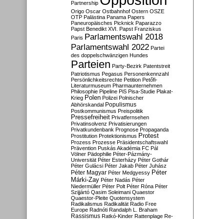
Partnership
Origo
Oscar
Ostbahnhof
Ostern
OSZE
OTP
Palästina
Panama Papers
Paneuropäisches Picknick
Paparazzo
Papst Benedikt XVI.
Papst Franziskus
Parlamentswahl 2018
Paris
Parlamentswahl 2022
Partei
des doppelschwänzigen Hundes
Parteien
Party-Bezirk
Patentstreit
Patriotismus
Pegasus
Personenkennzahl
Persönlichkeitsrechte
Petition
Petőfi-
Literaturmuseum
Pharmaunternehmen
Philosophie
Pipeline
PiS
Pisa-Studie
Plakat-
Polen
Krieg
Polizei
Polnischer
Populismus
Abhörskandal
Postkommunismus
Preispolitik
Pressefreiheit
Privatfernsehen
Privatinsolvenz
Privatisierungen
Privatkundenbank
Prognose
Propaganda
Protest
Prostitution
Protektionismus
Prozess
Prozesse
Präsidentschaftswahl
Prävention
Puskás Akadémia FC
Pál
Völner
Pädophilie
Péter-Pázmány-
Universität
Péter Esterházy
Péter Gothár
Péter Gulácsi
Péter Jakab
Péter Juhász
Péter
Péter Magyar
Péter Medgyessy
Márki-Zay
Péter Nadás
Péter
Niedermüller
Péter Polt
Péter Róna
Péter
Szijjártó
Qasim Soleimani
Quaestor
Quaestor-Pleite
Quotensystem
Radikalismus
Radikalität
Radio Free
Europe
Radnóti
Randalph L. Braham
Rassismus
Ratkó-Kinder
Rattenplage
Re-