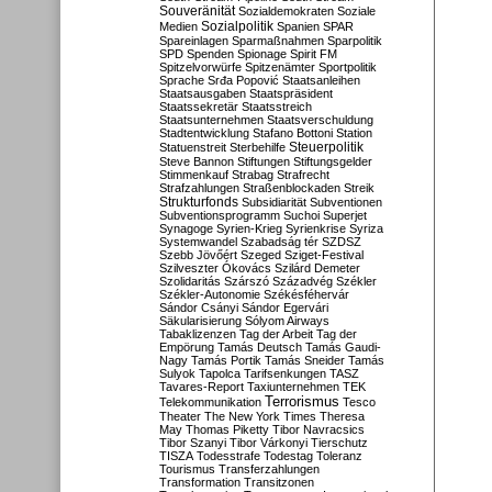
Souveränität
Sozialdemokraten
Soziale
Sozialpolitik
Medien
Spanien
SPAR
Spareinlagen
Sparmaßnahmen
Sparpolitik
SPD
Spenden
Spionage
Spirit FM
Spitzelvorwürfe
Spitzenämter
Sportpolitik
Sprache
Srđa Popović
Staatsanleihen
Staatsausgaben
Staatspräsident
Staatssekretär
Staatsstreich
Staatsunternehmen
Staatsverschuldung
Stadtentwicklung
Stafano Bottoni
Station
Steuerpolitik
Statuenstreit
Sterbehilfe
Steve Bannon
Stiftungen
Stiftungsgelder
Stimmenkauf
Strabag
Strafrecht
Strafzahlungen
Straßenblockaden
Streik
Strukturfonds
Subsidiarität
Subventionen
Subventionsprogramm
Suchoi Superjet
Synagoge
Syrien-Krieg
Syrienkrise
Syriza
Systemwandel
Szabadság tér
SZDSZ
Szebb Jövőért
Szeged
Sziget-Festival
Szilveszter Ókovács
Szilárd Demeter
Szolidaritás
Szárszó
Századvég
Székler
Székler-Autonomie
Székésféhervár
Sándor Csányi
Sándor Egervári
Säkularisierung
Sólyom Airways
Tabaklizenzen
Tag der Arbeit
Tag der
Empörung
Tamás Deutsch
Tamás Gaudi-
Nagy
Tamás Portik
Tamás Sneider
Tamás
Sulyok
Tapolca
Tarifsenkungen
TASZ
Tavares-Report
Taxiunternehmen
TEK
Terrorismus
Telekommunikation
Tesco
Theater
The New York Times
Theresa
May
Thomas Piketty
Tibor Navracsics
Tibor Szanyi
Tibor Várkonyi
Tierschutz
TISZA
Todesstrafe
Todestag
Toleranz
Tourismus
Transferzahlungen
Transformation
Transitzonen