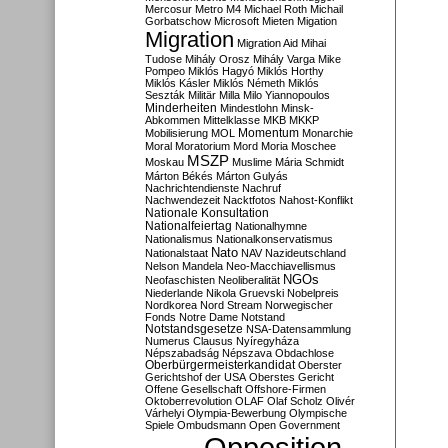
Mercosur
Metro M4
Michael Roth
Michail
Gorbatschow
Microsoft
Mieten
Migation
Migration
Migration Aid
Mihai
Tudose
Mihály Orosz
Mihály Varga
Mike
Pompeo
Miklós Hagyó
Miklós Horthy
Miklós Kásler
Miklós Németh
Miklós
Seszták
Militär
Milla
Milo Yiannopoulos
Minderheiten
Mindestlohn
Minsk-
Abkommen
Mittelklasse
MKB
MKKP
Momentum
Mobilisierung
MOL
Monarchie
Moral
Moratorium
Mord
Moria
Moschee
MSZP
Moskau
Muslime
Mária Schmidt
Márton Békés
Márton Gulyás
Nachrichtendienste
Nachruf
Nachwendezeit
Nacktfotos
Nahost-Konflikt
Nationale Konsultation
Nationalfeiertag
Nationalhymne
Nationalismus
Nationalkonservatismus
Nato
Nationalstaat
NAV
Nazideutschland
Nelson Mandela
Neo-Macchiavellismus
NGOs
Neofaschisten
Neoliberalität
Niederlande
Nikola Gruevski
Nobelpreis
Nordkorea
Nord Stream
Norwegischer
Fonds
Notre Dame
Notstand
Notstandsgesetze
NSA-Datensammlung
Numerus Clausus
Nyíregyháza
Népszabadság
Népszava
Obdachlose
Oberbürgermeisterkandidat
Oberster
Gerichtshof der USA
Oberstes Gericht
Offene Gesellschaft
Offshore-Firmen
Oktoberrevolution
OLAF
Olaf Scholz
Olivér
Várhelyi
Olympia-Bewerbung
Olympische
Spiele
Ombudsmann
Open Government
Opposition