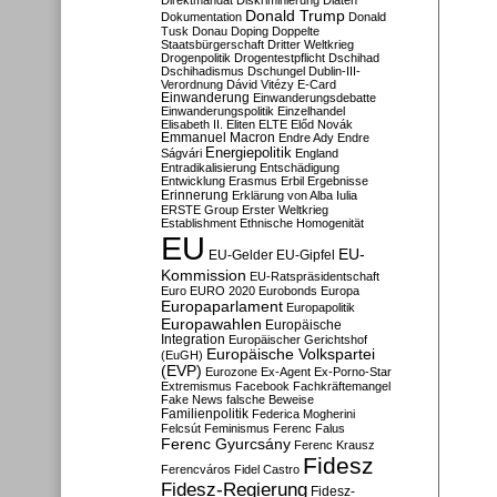
Direktmandat
Diskriminierung
Diäten
Donald Trump
Dokumentation
Donald
Tusk
Donau
Doping
Doppelte
Staatsbürgerschaft
Dritter Weltkrieg
Drogenpolitik
Drogentestpflicht
Dschihad
Dschihadismus
Dschungel
Dublin-III-
Verordnung
Dávid Vitézy
E-Card
Einwanderung
Einwanderungsdebatte
Einwanderungspolitik
Einzelhandel
Elisabeth II.
Eliten
ELTE
Előd Novák
Emmanuel Macron
Endre Ady
Endre
Energiepolitik
Ságvári
England
Entradikalisierung
Entschädigung
Entwicklung
Erasmus
Erbil
Ergebnisse
Erinnerung
Erklärung von Alba Iulia
ERSTE Group
Erster Weltkrieg
Establishment
Ethnische Homogenität
EU
EU-
EU-Gelder
EU-Gipfel
Kommission
EU-Ratspräsidentschaft
Euro
EURO 2020
Eurobonds
Europa
Europaparlament
Europapolitik
Europawahlen
Europäische
Integration
Europäischer Gerichtshof
Europäische Volkspartei
(EuGH)
(EVP)
Eurozone
Ex-Agent
Ex-Porno-Star
Extremismus
Facebook
Fachkräftemangel
Fake News
falsche Beweise
Familienpolitik
Federica Mogherini
Felcsút
Feminismus
Ferenc Falus
Ferenc Gyurcsány
Ferenc Krausz
Fidesz
Ferencváros
Fidel Castro
Fidesz-Regierung
Fidesz-