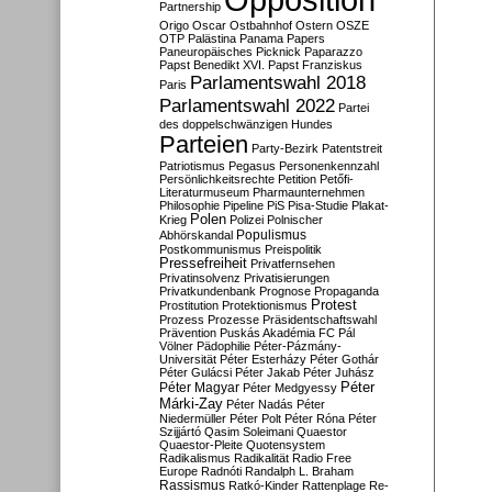
Partnership
Origo
Oscar
Ostbahnhof
Ostern
OSZE
OTP
Palästina
Panama Papers
Paneuropäisches Picknick
Paparazzo
Papst Benedikt XVI.
Papst Franziskus
Parlamentswahl 2018
Paris
Parlamentswahl 2022
Partei
des doppelschwänzigen Hundes
Parteien
Party-Bezirk
Patentstreit
Patriotismus
Pegasus
Personenkennzahl
Persönlichkeitsrechte
Petition
Petőfi-
Literaturmuseum
Pharmaunternehmen
Philosophie
Pipeline
PiS
Pisa-Studie
Plakat-
Polen
Krieg
Polizei
Polnischer
Populismus
Abhörskandal
Postkommunismus
Preispolitik
Pressefreiheit
Privatfernsehen
Privatinsolvenz
Privatisierungen
Privatkundenbank
Prognose
Propaganda
Protest
Prostitution
Protektionismus
Prozess
Prozesse
Präsidentschaftswahl
Prävention
Puskás Akadémia FC
Pál
Völner
Pädophilie
Péter-Pázmány-
Universität
Péter Esterházy
Péter Gothár
Péter Gulácsi
Péter Jakab
Péter Juhász
Péter
Péter Magyar
Péter Medgyessy
Márki-Zay
Péter Nadás
Péter
Niedermüller
Péter Polt
Péter Róna
Péter
Szijjártó
Qasim Soleimani
Quaestor
Quaestor-Pleite
Quotensystem
Radikalismus
Radikalität
Radio Free
Europe
Radnóti
Randalph L. Braham
Rassismus
Ratkó-Kinder
Rattenplage
Re-