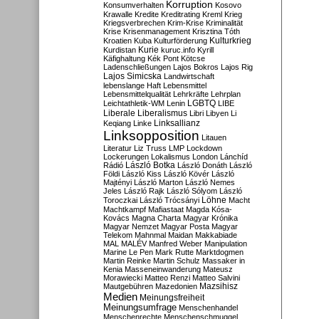
Korruption
Konsumverhalten
Kosovo
Krawalle
Kredite
Kreditrating
Kreml
Krieg
Kriegsverbrechen
Krim-Krise
Kriminalität
Krise
Krisenmanagement
Krisztina Tóth
Kulturkrieg
Kroatien
Kuba
Kulturförderung
Kurdistan
Kurie
kuruc.info
Kyrill
Käfighaltung
Kék Pont
Kötcse
Ladenschließungen
Lajos Bokros
Lajos Rig
Lajos Simicska
Landwirtschaft
lebenslange Haft
Lebensmittel
Lebensmittelqualität
Lehrkräfte
Lehrplan
LGBTQ
Leichtathletik-WM
Lenin
LIBE
Liberale
Liberalismus
Libri
Libyen
Li
Linksallianz
Keqiang
Linke
Linksopposition
Litauen
Literatur
Liz Truss
LMP
Lockdown
Lockerungen
Lokalismus
London
Lánchíd
Rádió
László Botka
László Donáth
László
Földi
László Kiss
László Kövér
László
Majtényi
László Marton
László Nemes
Jeles
László Rajk
László Sólyom
László
Löhne
Toroczkai
László Trócsányi
Macht
Machtkampf
Mafiastaat
Magda Kósa-
Kovács
Magna Charta
Magyar Krónika
Magyar Nemzet
Magyar Posta
Magyar
Telekom
Mahnmal
Maidan
Makkabiade
MAL
MALÉV
Manfred Weber
Manipulation
Marine Le Pen
Mark Rutte
Marktdogmen
Martin Reinke
Martin Schulz
Massaker in
Kenia
Masseneinwanderung
Mateusz
Morawiecki
Matteo Renzi
Matteo Salvini
Mautgebühren
Mazedonien
Mazsihisz
Medien
Meinungsfreiheit
Meinungsumfrage
Menschenhandel
Menschenrechte
Menschenschmuggel