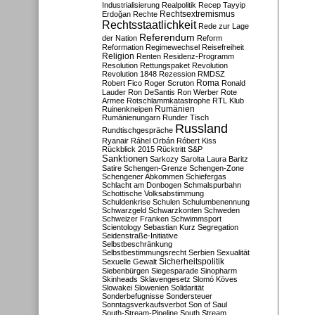
Industrialisierung
Realpolitik
Recep Tayyip
Rechtsextremismus
Erdoğan
Rechte
Rechtsstaatlichkeit
Rede zur Lage
Referendum
der Nation
Reform
Reformation
Regimewechsel
Reisefreiheit
Religion
Renten
Residenz-Programm
Resolution
Rettungspaket
Revolution
Revolution 1848
Rezession
RMDSZ
Roma
Robert Fico
Roger Scruton
Ronald
Lauder
Ron DeSantis
Ron Werber
Rote
Armee
Rotschlammkatastrophe
RTL Klub
Ruinenkneipen
Rumänien
Rumänienungarn
Runder Tisch
Russland
Rundtischgespräche
Ryanair
Ráhel Orbán
Róbert Kiss
Rückblick 2015
Rücktritt
S&P
Sanktionen
Sarkozy
Sarolta Laura Baritz
Satire
Schengen-Grenze
Schengen-Zone
Schengener Abkommen
Schiefergas
Schlacht am Donbogen
Schmalspurbahn
Schottische Volksabstimmung
Schuldenkrise
Schulen
Schulumbenennung
Schwarzgeld
Schwarzkonten
Schweden
Schweizer Franken
Schwimmsport
Scientology
Sebastian Kurz
Segregation
Seidenstraße-Initiative
Selbstbeschränkung
Selbstbestimmungsrecht
Serbien
Sexualität
Sicherheitspolitik
Sexuelle Gewalt
Siebenbürgen
Siegesparade
Sinopharm
Skinheads
Sklavengesetz
Slomó Köves
Slowakei
Slowenien
Solidarität
Sonderbefugnisse
Sondersteuer
Sonntagsverkaufsverbot
Son of Saul
South-Stream-Pipeline
South Stream