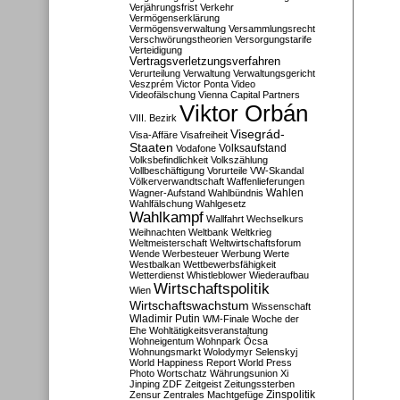
Verjährungsfrist
Verkehr
Vermögenserklärung
Vermögensverwaltung
Versammlungsrecht
Verschwörungstheorien
Versorgungstarife
Verteidigung
Vertragsverletzungsverfahren
Verurteilung
Verwaltung
Verwaltungsgericht
Veszprém
Victor Ponta
Video
Videofälschung
Vienna Capital Partners
Viktor Orbán
VIII. Bezirk
Visegrád-
Visa-Affäre
Visafreiheit
Staaten
Vodafone
Volksaufstand
Volksbefindlichkeit
Volkszählung
Vollbeschäftigung
Vorurteile
VW-Skandal
Völkerverwandtschaft
Waffenlieferungen
Wahlen
Wagner-Aufstand
Wahlbündnis
Wahlfälschung
Wahlgesetz
Wahlkampf
Wallfahrt
Wechselkurs
Weihnachten
Weltbank
Weltkrieg
Weltmeisterschaft
Weltwirtschaftsforum
Wende
Werbesteuer
Werbung
Werte
Westbalkan
Wettbewerbsfähigkeit
Wetterdienst
Whistleblower
Wiederaufbau
Wirtschaftspolitik
Wien
Wirtschaftswachstum
Wissenschaft
Wladimir Putin
WM-Finale
Woche der
Ehe
Wohltätigkeitsveranstaltung
Wohneigentum
Wohnpark Ócsa
Wohnungsmarkt
Wolodymyr Selenskyj
World Happiness Report
World Press
Photo
Wortschatz
Währungsunion
Xi
Jinping
ZDF
Zeitgeist
Zeitungssterben
Zensur
Zentrales Machtgefüge
Zinspolitik