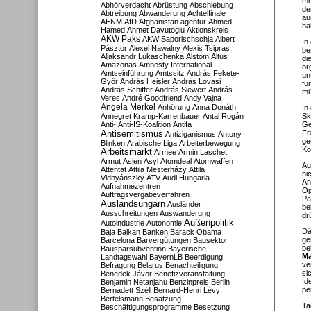
mo
Abhörverdacht
Abrüstung
Abschiebung
de
Abtreibung
Abwanderung
Achtelfinale
äu
AENM
AfD
Afghanistan
agentur
Ahmed
ha
Hamed
Ahmet Davutoglu
Aktionskreis
AKW Paks
AKW Saporischschja
Albert
In
Pásztor
Alexei Nawalny
Alexis Tsipras
be
Aljaksandr Lukaschenka
Alstom
Altus
di
Amazonas
Amnesty International
or
Amtseinführung
Amtssitz
András Fekete-
un
Győr
András Heisler
András Lovasi
fü
András Schiffer
András Siewert
András
mü
Veres
André Goodfriend
Andy Vajna
Angela Merkel
Anhörung
Anna Donáth
In
Annegret Kramp-Karrenbauer
Antal Rogán
Sk
Anti-
Anti-IS-Koalition
Antifa
Ge
Antisemitismus
Fr
Antiziganismus
Antony
ge
Blinken
Arabische Liga
Arbeiterbewegung
Ko
Arbeitsmarkt
Armee
Armin Laschet
Armut
Asien
Asyl
Atomdeal
Atomwaffen
Au
Attentat
Attila Mesterházy
Attila
ni
Vidnyánszky
ATV
Audi Hungaria
An
Aufnahmezentren
Op
Auftragsvergabeverfahren
Pa
Auslandsungarn
Ausländer
be
Ausschreitungen
Auswanderung
dr
Außenpolitik
Autoindustrie
Autonomie
Dá
Baja
Balkan
Banken
Barack Obama
ge
Barcelona
Barvergütungen
Bausektor
be
Bausparsubvention
Bayerische
Ma
Landtagswahl
BayernLB
Beerdigung
ve
Befragung
Belarus
Benachteiligung
si
Benedek Jávor
Benefizveranstaltung
Id
Benjamin Netanjahu
Benzinpreis
Berlin
pe
Bernadett Széll
Bernard-Henri Lévy
Bertelsmann
Besatzung
Ta
Beschäftigungsprogramme
Besetzung