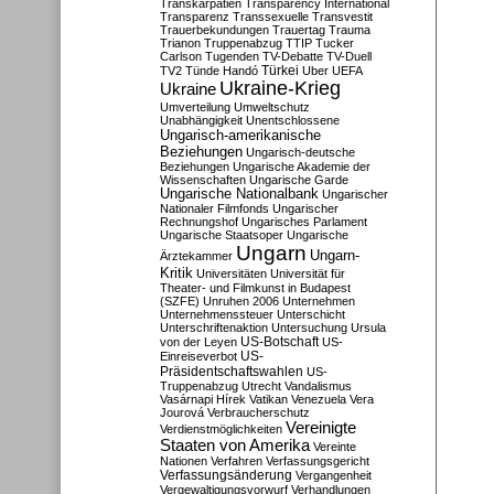
Transkarpatien
Transparency International
Transparenz
Transsexuelle
Transvestit
Trauerbekundungen
Trauertag
Trauma
Trianon
Truppenabzug
TTIP
Tucker
Carlson
Tugenden
TV-Debatte
TV-Duell
Türkei
TV2
Tünde Handó
Uber
UEFA
Ukraine-Krieg
Ukraine
Umverteilung
Umweltschutz
Unabhängigkeit
Unentschlossene
Ungarisch-amerikanische
Beziehungen
Ungarisch-deutsche
Beziehungen
Ungarische Akademie der
Wissenschaften
Ungarische Garde
Ungarische Nationalbank
Ungarischer
Nationaler Filmfonds
Ungarischer
Rechnungshof
Ungarisches Parlament
Ungarische Staatsoper
Ungarische
Ungarn
Ungarn-
Ärztekammer
Kritik
Universitäten
Universität für
Theater- und Filmkunst in Budapest
(SZFE)
Unruhen 2006
Unternehmen
Unternehmenssteuer
Unterschicht
Unterschriftenaktion
Untersuchung
Ursula
US-Botschaft
von der Leyen
US-
US-
Einreiseverbot
Präsidentschaftswahlen
US-
Truppenabzug
Utrecht
Vandalismus
Vasárnapi Hírek
Vatikan
Venezuela
Vera
Jourová
Verbraucherschutz
Vereinigte
Verdienstmöglichkeiten
Staaten von Amerika
Vereinte
Nationen
Verfahren
Verfassungsgericht
Verfassungsänderung
Vergangenheit
Vergewaltigungsvorwurf
Verhandlungen