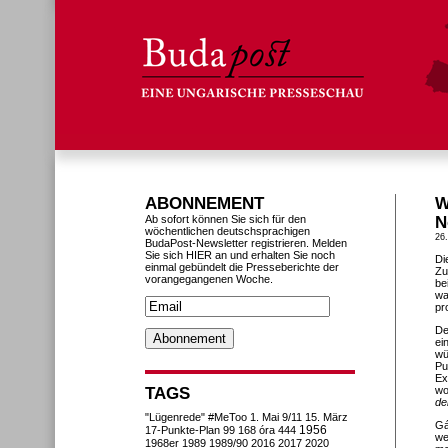
ABONNEMENT
W
Ab sofort können Sie sich für den
N
wöchentlichen deutschsprachigen
26
BudaPost-Newsletter registrieren. Melden
Sie sich HIER an und erhalten Sie noch
Di
einmal gebündelt die Presseberichte der
Zu
vorangegangenen Woche.
be
wa
pr
De
ei
wü
Pu
Ex
TAGS
wo
de
"Lügenrede"
#MeToo
1. Mai
9/11
15. März
Gá
1956
17-Punkte-Plan
99
168 óra
444
we
1968er
1989
1989/90
2016
2017
2020