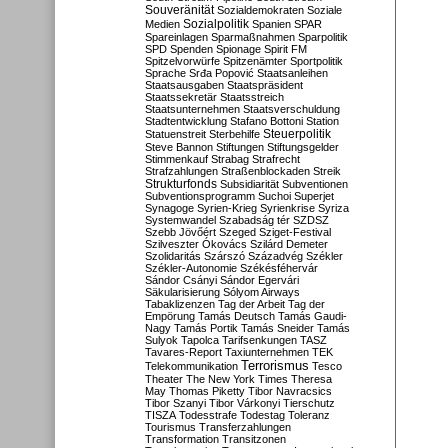
Souveränität
Sozialdemokraten
Soziale
Sozialpolitik
Medien
Spanien
SPAR
Spareinlagen
Sparmaßnahmen
Sparpolitik
SPD
Spenden
Spionage
Spirit FM
Spitzelvorwürfe
Spitzenämter
Sportpolitik
Sprache
Srđa Popović
Staatsanleihen
Staatsausgaben
Staatspräsident
Staatssekretär
Staatsstreich
Staatsunternehmen
Staatsverschuldung
Stadtentwicklung
Stafano Bottoni
Station
Steuerpolitik
Statuenstreit
Sterbehilfe
Steve Bannon
Stiftungen
Stiftungsgelder
Stimmenkauf
Strabag
Strafrecht
Strafzahlungen
Straßenblockaden
Streik
Strukturfonds
Subsidiarität
Subventionen
Subventionsprogramm
Suchoi Superjet
Synagoge
Syrien-Krieg
Syrienkrise
Syriza
Systemwandel
Szabadság tér
SZDSZ
Szebb Jövőért
Szeged
Sziget-Festival
Szilveszter Ókovács
Szilárd Demeter
Szolidaritás
Szárszó
Századvég
Székler
Székler-Autonomie
Székésféhervár
Sándor Csányi
Sándor Egervári
Säkularisierung
Sólyom Airways
Tabaklizenzen
Tag der Arbeit
Tag der
Empörung
Tamás Deutsch
Tamás Gaudi-
Nagy
Tamás Portik
Tamás Sneider
Tamás
Sulyok
Tapolca
Tarifsenkungen
TASZ
Tavares-Report
Taxiunternehmen
TEK
Terrorismus
Telekommunikation
Tesco
Theater
The New York Times
Theresa
May
Thomas Piketty
Tibor Navracsics
Tibor Szanyi
Tibor Várkonyi
Tierschutz
TISZA
Todesstrafe
Todestag
Toleranz
Tourismus
Transferzahlungen
Transformation
Transitzonen