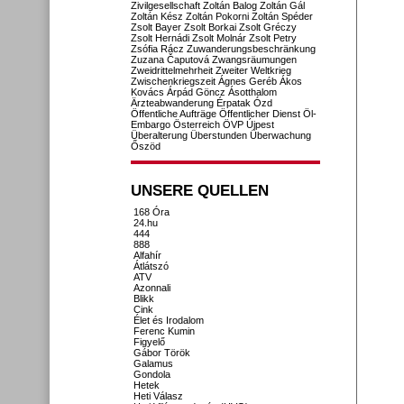
Zivilgesellschaft
Zoltán Balog
Zoltán Gál
Zoltán Kész
Zoltán Pokorni
Zoltán Spéder
Zsolt Bayer
Zsolt Borkai
Zsolt Gréczy
Zsolt Hernádi
Zsolt Molnár
Zsolt Petry
Zsófia Rácz
Zuwanderungsbeschränkung
Zuzana Čaputová
Zwangsräumungen
Zweidrittelmehrheit
Zweiter Weltkrieg
Zwischenkriegszeit
Ágnes Geréb
Ákos
Kovács
Árpád Göncz
Ásotthalom
Ärzteabwanderung
Érpatak
Ózd
Öffentliche Aufträge
Öffentlicher Dienst
Öl-
Embargo
Österreich
ÖVP
Újpest
Überalterung
Überstunden
Überwachung
Őszöd
UNSERE QUELLEN
168 Óra
24.hu
444
888
Alfahír
Átlátszó
ATV
Azonnali
Blikk
Cink
Élet és Irodalom
Ferenc Kumin
Figyelő
Gábor Török
Galamus
Gondola
Hetek
Heti Válasz