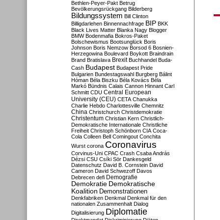
Bethlen-Peyer-Pakt
Betrug
Bevölkerungsrückgang
Bilderberg
Bildungssystem
Bill Clinton
BIP
Billigdarlehen
Binnennachfrage
BKK
Black Lives Matter
Blanka Nagy
Blogger
BMW
Bodenmafia
Bokros-Paket
Bolschewismus
Bootsunglück
Boris
Johnson
Boris Nemzow
Borsod 6
Bosnien-
Herzegowina
Boulevard
Boykott
Braindrain
Brexit
Brand
Bratislava
Buchhandel
Buda-
Budapest
Cash
Budapest Pride
Bulgarien
Bundestagswahl
Burgberg
Bálint
Hóman
Béla Biszku
Béla Kovács
Béla
Markó
Bündnis
Calais
Cannon Hinnant
Carl
Central European
Schmitt
CDU
University (CEU)
CETA
Chanukka
Charlie Hebdo
Charlottesville
Chemnitz
China
Christchurch
Christdemokratie
Christentum
Christian Kern
Christlich-
Demokratische Internationale
Christliche
Freiheit
Christoph Schönborn
CIA
Coca-
Cola
Colleen Bell
Comingout
Conchita
Coronavirus
Wurst
corona
Corvinus-Uni
CPAC
Crash
Csaba András
Dézsi
CSU
Csíki Sör
Dankesgeld
Datenschutz
David B. Cornstein
David
Cameron
David Schwezoff
Davos
Demografie
Debrecen
defi
Demokratie
Demokratische
Koalition
Demonstrationen
Denkfabriken
Denkmal
Denkmal für den
nationalen Zusammenhalt
Dialog
Diplomatie
Digitalisierung