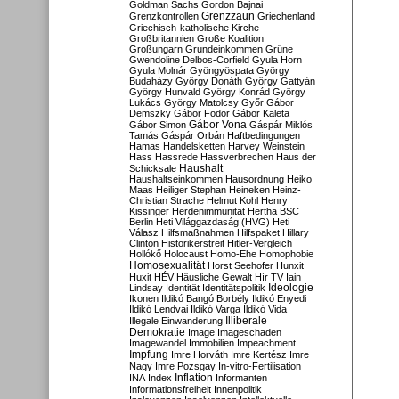
Goldman Sachs
Gordon Bajnai
Grenzzaun
Grenzkontrollen
Griechenland
Griechisch-katholische Kirche
Großbritannien
Große Koalition
Großungarn
Grundeinkommen
Grüne
Gwendoline Delbos-Corfield
Gyula Horn
Gyula Molnár
Gyöngyöspata
György
Budaházy
György Donáth
György Gattyán
György Hunvald
György Konrád
György
Lukács
György Matolcsy
Győr
Gábor
Demszky
Gábor Fodor
Gábor Kaleta
Gábor Vona
Gábor Simon
Gáspár Miklós
Tamás
Gáspár Orbán
Haftbedingungen
Hamas
Handelsketten
Harvey Weinstein
Hass
Hassrede
Hassverbrechen
Haus der
Haushalt
Schicksale
Haushaltseinkommen
Hausordnung
Heiko
Maas
Heiliger Stephan
Heineken
Heinz-
Christian Strache
Helmut Kohl
Henry
Kissinger
Herdenimmunität
Hertha BSC
Berlin
Heti Világgazdaság (HVG)
Heti
Válasz
Hilfsmaßnahmen
Hilfspaket
Hillary
Clinton
Historikerstreit
Hitler-Vergleich
Hollókő
Holocaust
Homo-Ehe
Homophobie
Homosexualität
Horst Seehofer
Hunxit
Huxit
HÉV
Häusliche Gewalt
Hír TV
Iain
Lindsay
Identität
Identitätspolitik
Ideologie
Ikonen
Ildikó Bangó Borbély
Ildikó Enyedi
Ildikó Lendvai
Ildikó Varga
Ildikó Vida
Illiberale
Illegale Einwanderung
Demokratie
Image
Imageschaden
Imagewandel
Immobilien
Impeachment
Impfung
Imre Horváth
Imre Kertész
Imre
Nagy
Imre Pozsgay
In-vitro-Fertilisation
Inflation
INA
Index
Informanten
Informationsfreiheit
Innenpolitik