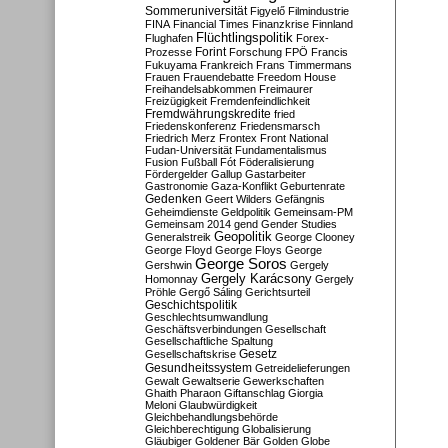
Sommeruniversität
Figyelő
Filmindustrie
FINA
Financial Times
Finanzkrise
Finnland
Flüchtlingspolitik
Flughafen
Forex-
Forint
Prozesse
Forschung
FPÖ
Francis
Fukuyama
Frankreich
Frans Timmermans
Frauen
Frauendebatte
Freedom House
Freihandelsabkommen
Freimaurer
Freizügigkeit
Fremdenfeindlichkeit
Fremdwährungskredite
fried
Friedenskonferenz
Friedensmarsch
Friedrich Merz
Frontex
Front National
Fudan-Universität
Fundamentalismus
Fusion
Fußball
Fót
Föderalisierung
Fördergelder
Gallup
Gastarbeiter
Gastronomie
Gaza-Konflikt
Geburtenrate
Gedenken
Geert Wilders
Gefängnis
Geheimdienste
Geldpolitik
Gemeinsam-PM
Gemeinsam 2014
gend
Gender Studies
Geopolitik
Generalstreik
George Clooney
George Floyd
George Floys
George
George Soros
Gershwin
Gergely
Gergely Karácsony
Homonnay
Gergely
Pröhle
Gergő Sáling
Gerichtsurteil
Geschichtspolitik
Geschlechtsumwandlung
Geschäftsverbindungen
Gesellschaft
Gesellschaftliche Spaltung
Gesetz
Gesellschaftskrise
Gesundheitssystem
Getreidelieferungen
Gewalt
Gewaltserie
Gewerkschaften
Ghaith Pharaon
Giftanschlag
Giorgia
Meloni
Glaubwürdigkeit
Gleichbehandlungsbehörde
Gleichberechtigung
Globalisierung
Gläubiger
Goldener Bär
Golden Globe