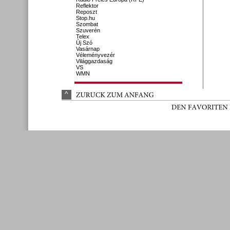
Reflektor
Reposzt
Stop.hu
Szombat
Szuverén
Telex
Új Szó
Vasárnap
Véleményvezér
Világgazdaság
VS
WMN
^
ZURÜ
CK 
ZUM 
ANFANG
DEN 
FAVORITEN 