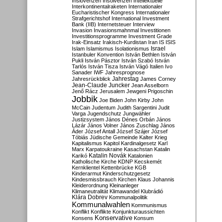
Inslovenzen
Insolvenzen
Intellektuelle
Interkontinentalraketen
Internationaler
Eucharistischer Kongress
Internationaler
Strafgerichtshof
International Investment
Bank (IIB)
Internetsteuer
Interview
Invasion
Invasionsmahnmal
Investitionen
Investitionsprogramme
Investment Grade
Irak-Einsatz
Irakisch-Kurdistan
Iran
IS
ISIS
Israel
Islam
Islamismus
Isolationismus
Istanbuler Konvention
István Bethlen
István
Pukli
István Pásztor
István Szabó
István
Tarlós
István Tisza
István Vágó
Italien
Ivo
Sanader
IWF
Jahresprognose
Jahrestag
Jahresrückblick
James Corney
Jean-Claude Juncker
Jean Asselborn
Jenő Rácz
Jerusalem
Jewgeni Prigoschin
Jobbik
Joe Biden
John Kirby
John
McCain
Judentum
Judith Sargentini
Judit
Varga
Jugendschutz
Jungwähler
Justizsystem
János Dénes Orbán
János
Lázár
János Volner
János Zuschlag
János
Áder
József Antall
József Szájer
József
Tóbiás
Jüdische Gemeinde
Kalter Krieg
Kapitalismus
Kapitol
Kardinalgesetz
Karl
Marx
Karpatoukraine
Kasachstan
Katalin
Katalin Novák
Karikó
Katalonien
Katholische Kirche
KDNP
Kecskemét
Kernklientel
Kettenbrücke
KGB
Kinderarmut
Kinderschutzgesetz
Kindesmissbrauch
Kirchen
Klaus Johannis
Kleiderordnung
Kleinanleger
Klimaneutralität
Klimawandel
Klubrádió
Klára Dobrev
Kommunalpolitik
Kommunalwahlen
Kommunismus
Konflikt
Konflikte
Konjunkturaussichten
Konservative
Konsens
Konsum