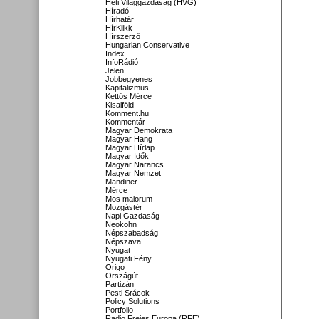
Heti Világgazdaság (HVG)
Híradó
Hírhatár
HírKlikk
Hírszerző
Hungarian Conservative
Index
InfoRádió
Jelen
Jobbegyenes
Kapitalizmus
Kettős Mérce
Kisalföld
Komment.hu
Kommentár
Magyar Demokrata
Magyar Hang
Magyar Hírlap
Magyar Idők
Magyar Narancs
Magyar Nemzet
Mandiner
Mérce
Mos maiorum
Mozgástér
Napi Gazdaság
Neokohn
Népszabadság
Népszava
Nyugat
Nyugati Fény
Origo
Országút
Partizán
Pesti Srácok
Policy Solutions
Portfolio
Radio Freies Europa (RFE)