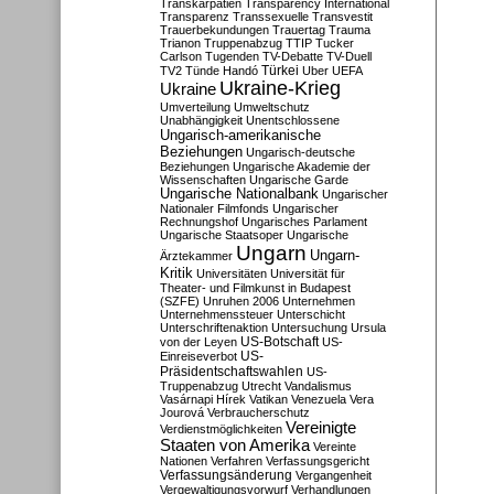
Transkarpatien
Transparency International
Transparenz
Transsexuelle
Transvestit
Trauerbekundungen
Trauertag
Trauma
Trianon
Truppenabzug
TTIP
Tucker
Carlson
Tugenden
TV-Debatte
TV-Duell
Türkei
TV2
Tünde Handó
Uber
UEFA
Ukraine-Krieg
Ukraine
Umverteilung
Umweltschutz
Unabhängigkeit
Unentschlossene
Ungarisch-amerikanische
Beziehungen
Ungarisch-deutsche
Beziehungen
Ungarische Akademie der
Wissenschaften
Ungarische Garde
Ungarische Nationalbank
Ungarischer
Nationaler Filmfonds
Ungarischer
Rechnungshof
Ungarisches Parlament
Ungarische Staatsoper
Ungarische
Ungarn
Ungarn-
Ärztekammer
Kritik
Universitäten
Universität für
Theater- und Filmkunst in Budapest
(SZFE)
Unruhen 2006
Unternehmen
Unternehmenssteuer
Unterschicht
Unterschriftenaktion
Untersuchung
Ursula
US-Botschaft
von der Leyen
US-
US-
Einreiseverbot
Präsidentschaftswahlen
US-
Truppenabzug
Utrecht
Vandalismus
Vasárnapi Hírek
Vatikan
Venezuela
Vera
Jourová
Verbraucherschutz
Vereinigte
Verdienstmöglichkeiten
Staaten von Amerika
Vereinte
Nationen
Verfahren
Verfassungsgericht
Verfassungsänderung
Vergangenheit
Vergewaltigungsvorwurf
Verhandlungen