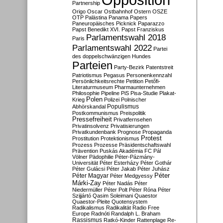
Partnership
Origo
Oscar
Ostbahnhof
Ostern
OSZE
OTP
Palästina
Panama Papers
Paneuropäisches Picknick
Paparazzo
Papst Benedikt XVI.
Papst Franziskus
Parlamentswahl 2018
Paris
Parlamentswahl 2022
Partei
des doppelschwänzigen Hundes
Parteien
Party-Bezirk
Patentstreit
Patriotismus
Pegasus
Personenkennzahl
Persönlichkeitsrechte
Petition
Petőfi-
Literaturmuseum
Pharmaunternehmen
Philosophie
Pipeline
PiS
Pisa-Studie
Plakat-
Polen
Krieg
Polizei
Polnischer
Populismus
Abhörskandal
Postkommunismus
Preispolitik
Pressefreiheit
Privatfernsehen
Privatinsolvenz
Privatisierungen
Privatkundenbank
Prognose
Propaganda
Protest
Prostitution
Protektionismus
Prozess
Prozesse
Präsidentschaftswahl
Prävention
Puskás Akadémia FC
Pál
Völner
Pädophilie
Péter-Pázmány-
Universität
Péter Esterházy
Péter Gothár
Péter Gulácsi
Péter Jakab
Péter Juhász
Péter
Péter Magyar
Péter Medgyessy
Márki-Zay
Péter Nadás
Péter
Niedermüller
Péter Polt
Péter Róna
Péter
Szijjártó
Qasim Soleimani
Quaestor
Quaestor-Pleite
Quotensystem
Radikalismus
Radikalität
Radio Free
Europe
Radnóti
Randalph L. Braham
Rassismus
Ratkó-Kinder
Rattenplage
Re-