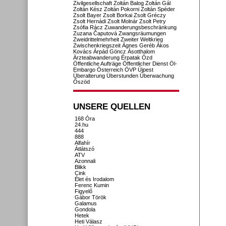
Zivilgesellschaft
Zoltán Balog
Zoltán Gál
Zoltán Kész
Zoltán Pokorni
Zoltán Spéder
Zsolt Bayer
Zsolt Borkai
Zsolt Gréczy
Zsolt Hernádi
Zsolt Molnár
Zsolt Petry
Zsófia Rácz
Zuwanderungsbeschränkung
Zuzana Čaputová
Zwangsräumungen
Zweidrittelmehrheit
Zweiter Weltkrieg
Zwischenkriegszeit
Ágnes Geréb
Ákos
Kovács
Árpád Göncz
Ásotthalom
Ärzteabwanderung
Érpatak
Ózd
Öffentliche Aufträge
Öffentlicher Dienst
Öl-
Embargo
Österreich
ÖVP
Újpest
Überalterung
Überstunden
Überwachung
Őszöd
UNSERE QUELLEN
168 Óra
24.hu
444
888
Alfahír
Átlátszó
ATV
Azonnali
Blikk
Cink
Élet és Irodalom
Ferenc Kumin
Figyelő
Gábor Török
Galamus
Gondola
Hetek
Heti Válasz