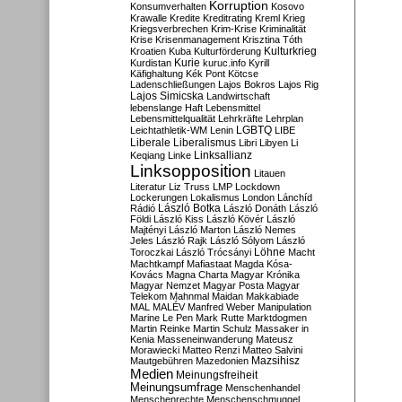
Korruption
Konsumverhalten
Kosovo
Krawalle
Kredite
Kreditrating
Kreml
Krieg
Kriegsverbrechen
Krim-Krise
Kriminalität
Krise
Krisenmanagement
Krisztina Tóth
Kulturkrieg
Kroatien
Kuba
Kulturförderung
Kurdistan
Kurie
kuruc.info
Kyrill
Käfighaltung
Kék Pont
Kötcse
Ladenschließungen
Lajos Bokros
Lajos Rig
Lajos Simicska
Landwirtschaft
lebenslange Haft
Lebensmittel
Lebensmittelqualität
Lehrkräfte
Lehrplan
LGBTQ
Leichtathletik-WM
Lenin
LIBE
Liberale
Liberalismus
Libri
Libyen
Li
Linksallianz
Keqiang
Linke
Linksopposition
Litauen
Literatur
Liz Truss
LMP
Lockdown
Lockerungen
Lokalismus
London
Lánchíd
Rádió
László Botka
László Donáth
László
Földi
László Kiss
László Kövér
László
Majtényi
László Marton
László Nemes
Jeles
László Rajk
László Sólyom
László
Löhne
Toroczkai
László Trócsányi
Macht
Machtkampf
Mafiastaat
Magda Kósa-
Kovács
Magna Charta
Magyar Krónika
Magyar Nemzet
Magyar Posta
Magyar
Telekom
Mahnmal
Maidan
Makkabiade
MAL
MALÉV
Manfred Weber
Manipulation
Marine Le Pen
Mark Rutte
Marktdogmen
Martin Reinke
Martin Schulz
Massaker in
Kenia
Masseneinwanderung
Mateusz
Morawiecki
Matteo Renzi
Matteo Salvini
Mautgebühren
Mazedonien
Mazsihisz
Medien
Meinungsfreiheit
Meinungsumfrage
Menschenhandel
Menschenrechte
Menschenschmuggel