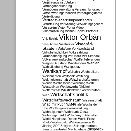
Verjährungsfrist
Verkehr
Vermögenserklärung
Vermögensverwaltung
Versammlungsrecht
Verschwörungstheorien
Versorgungstarife
Verteidigung
Vertragsverletzungsverfahren
Verurteilung
Verwaltung
Verwaltungsgericht
Veszprém
Victor Ponta
Video
Videofälschung
Vienna Capital Partners
Viktor Orbán
VIII. Bezirk
Visegrád-
Visa-Affäre
Visafreiheit
Staaten
Vodafone
Volksaufstand
Volksbefindlichkeit
Volkszählung
Vollbeschäftigung
Vorurteile
VW-Skandal
Völkerverwandtschaft
Waffenlieferungen
Wahlen
Wagner-Aufstand
Wahlbündnis
Wahlfälschung
Wahlgesetz
Wahlkampf
Wallfahrt
Wechselkurs
Weihnachten
Weltbank
Weltkrieg
Weltmeisterschaft
Weltwirtschaftsforum
Wende
Werbesteuer
Werbung
Werte
Westbalkan
Wettbewerbsfähigkeit
Wetterdienst
Whistleblower
Wiederaufbau
Wirtschaftspolitik
Wien
Wirtschaftswachstum
Wissenschaft
Wladimir Putin
WM-Finale
Woche der
Ehe
Wohltätigkeitsveranstaltung
Wohneigentum
Wohnpark Ócsa
Wohnungsmarkt
Wolodymyr Selenskyj
World Happiness Report
World Press
Photo
Wortschatz
Währungsunion
Xi
Jinping
ZDF
Zeitgeist
Zeitungssterben
Zensur
Zentrales Machtgefüge
Zinspolitik