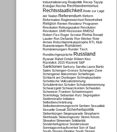
Industrialisierung
Realpolitik
Recep Tayyip
Rechtsextremismus
Erdoğan
Rechte
Rechtsstaatlichkeit
Rede zur Lage
Referendum
der Nation
Reform
Reformation
Regimewechsel
Reisefreiheit
Religion
Renten
Residenz-Programm
Resolution
Rettungspaket
Revolution
Revolution 1848
Rezession
RMDSZ
Roma
Robert Fico
Roger Scruton
Ronald
Lauder
Ron DeSantis
Ron Werber
Rote
Armee
Rotschlammkatastrophe
RTL Klub
Ruinenkneipen
Rumänien
Rumänienungarn
Runder Tisch
Russland
Rundtischgespräche
Ryanair
Ráhel Orbán
Róbert Kiss
Rückblick 2015
Rücktritt
S&P
Sanktionen
Sarkozy
Sarolta Laura Baritz
Satire
Schengen-Grenze
Schengen-Zone
Schengener Abkommen
Schiefergas
Schlacht am Donbogen
Schmalspurbahn
Schottische Volksabstimmung
Schuldenkrise
Schulen
Schulumbenennung
Schwarzgeld
Schwarzkonten
Schweden
Schweizer Franken
Schwimmsport
Scientology
Sebastian Kurz
Segregation
Seidenstraße-Initiative
Selbstbeschränkung
Selbstbestimmungsrecht
Serbien
Sexualität
Sicherheitspolitik
Sexuelle Gewalt
Siebenbürgen
Siegesparade
Sinopharm
Skinheads
Sklavengesetz
Slomó Köves
Slowakei
Slowenien
Solidarität
Sonderbefugnisse
Sondersteuer
Sonntagsverkaufsverbot
Son of Saul
South-Stream-Pipeline
South Stream