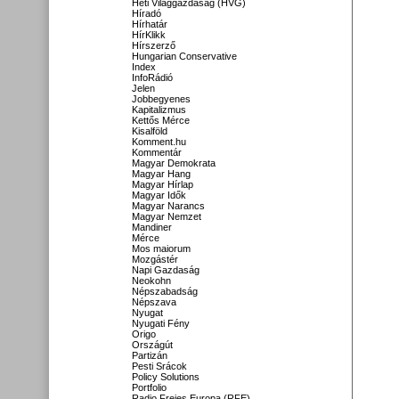
Heti Világgazdaság (HVG)
Híradó
Hírhatár
HírKlikk
Hírszerző
Hungarian Conservative
Index
InfoRádió
Jelen
Jobbegyenes
Kapitalizmus
Kettős Mérce
Kisalföld
Komment.hu
Kommentár
Magyar Demokrata
Magyar Hang
Magyar Hírlap
Magyar Idők
Magyar Narancs
Magyar Nemzet
Mandiner
Mérce
Mos maiorum
Mozgástér
Napi Gazdaság
Neokohn
Népszabadság
Népszava
Nyugat
Nyugati Fény
Origo
Országút
Partizán
Pesti Srácok
Policy Solutions
Portfolio
Radio Freies Europa (RFE)