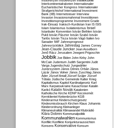
Inslovenzen
Insolvenzen
Intellektuelle
Interkontinentalraketen
Internationaler
Eucharistischer Kongress
Internationaler
Strafgerichtshof
International Investment
Bank (IIB)
Internetsteuer
Interview
Invasion
Invasionsmahnmal
Investitionen
Investitionsprogramme
Investment Grade
Irak-Einsatz
Irakisch-Kurdistan
Iran
IS
ISIS
Israel
Islam
Islamismus
Isolationismus
Istanbuler Konvention
István Bethlen
István
Pukli
István Pásztor
István Szabó
István
Tarlós
István Tisza
István Vágó
Italien
Ivo
Sanader
IWF
Jahresprognose
Jahrestag
Jahresrückblick
James Corney
Jean-Claude Juncker
Jean Asselborn
Jenő Rácz
Jerusalem
Jewgeni Prigoschin
Jobbik
Joe Biden
John Kirby
John
McCain
Judentum
Judith Sargentini
Judit
Varga
Jugendschutz
Jungwähler
Justizsystem
János Dénes Orbán
János
Lázár
János Volner
János Zuschlag
János
Áder
József Antall
József Szájer
József
Tóbiás
Jüdische Gemeinde
Kalter Krieg
Kapitalismus
Kapitol
Kardinalgesetz
Karl
Marx
Karpatoukraine
Kasachstan
Katalin
Katalin Novák
Karikó
Katalonien
Katholische Kirche
KDNP
Kecskemét
Kernklientel
Kettenbrücke
KGB
Kinderarmut
Kinderschutzgesetz
Kindesmissbrauch
Kirchen
Klaus Johannis
Kleiderordnung
Kleinanleger
Klimaneutralität
Klimawandel
Klubrádió
Klára Dobrev
Kommunalpolitik
Kommunalwahlen
Kommunismus
Konflikt
Konflikte
Konjunkturaussichten
Konservative
Konsens
Konsum