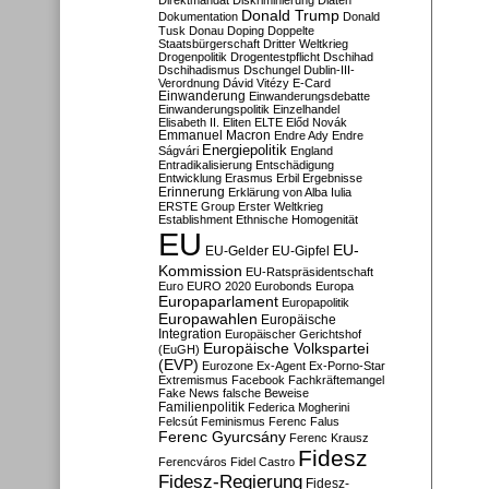
Direktmandat
Diskriminierung
Diäten
Donald Trump
Dokumentation
Donald
Tusk
Donau
Doping
Doppelte
Staatsbürgerschaft
Dritter Weltkrieg
Drogenpolitik
Drogentestpflicht
Dschihad
Dschihadismus
Dschungel
Dublin-III-
Verordnung
Dávid Vitézy
E-Card
Einwanderung
Einwanderungsdebatte
Einwanderungspolitik
Einzelhandel
Elisabeth II.
Eliten
ELTE
Előd Novák
Emmanuel Macron
Endre Ady
Endre
Energiepolitik
Ságvári
England
Entradikalisierung
Entschädigung
Entwicklung
Erasmus
Erbil
Ergebnisse
Erinnerung
Erklärung von Alba Iulia
ERSTE Group
Erster Weltkrieg
Establishment
Ethnische Homogenität
EU
EU-
EU-Gelder
EU-Gipfel
Kommission
EU-Ratspräsidentschaft
Euro
EURO 2020
Eurobonds
Europa
Europaparlament
Europapolitik
Europawahlen
Europäische
Integration
Europäischer Gerichtshof
Europäische Volkspartei
(EuGH)
(EVP)
Eurozone
Ex-Agent
Ex-Porno-Star
Extremismus
Facebook
Fachkräftemangel
Fake News
falsche Beweise
Familienpolitik
Federica Mogherini
Felcsút
Feminismus
Ferenc Falus
Ferenc Gyurcsány
Ferenc Krausz
Fidesz
Ferencváros
Fidel Castro
Fidesz-Regierung
Fidesz-