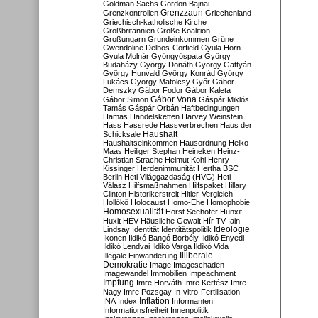
Goldman Sachs
Gordon Bajnai
Grenzzaun
Grenzkontrollen
Griechenland
Griechisch-katholische Kirche
Großbritannien
Große Koalition
Großungarn
Grundeinkommen
Grüne
Gwendoline Delbos-Corfield
Gyula Horn
Gyula Molnár
Gyöngyöspata
György
Budaházy
György Donáth
György Gattyán
György Hunvald
György Konrád
György
Lukács
György Matolcsy
Győr
Gábor
Demszky
Gábor Fodor
Gábor Kaleta
Gábor Vona
Gábor Simon
Gáspár Miklós
Tamás
Gáspár Orbán
Haftbedingungen
Hamas
Handelsketten
Harvey Weinstein
Hass
Hassrede
Hassverbrechen
Haus der
Haushalt
Schicksale
Haushaltseinkommen
Hausordnung
Heiko
Maas
Heiliger Stephan
Heineken
Heinz-
Christian Strache
Helmut Kohl
Henry
Kissinger
Herdenimmunität
Hertha BSC
Berlin
Heti Világgazdaság (HVG)
Heti
Válasz
Hilfsmaßnahmen
Hilfspaket
Hillary
Clinton
Historikerstreit
Hitler-Vergleich
Hollókő
Holocaust
Homo-Ehe
Homophobie
Homosexualität
Horst Seehofer
Hunxit
Huxit
HÉV
Häusliche Gewalt
Hír TV
Iain
Lindsay
Identität
Identitätspolitik
Ideologie
Ikonen
Ildikó Bangó Borbély
Ildikó Enyedi
Ildikó Lendvai
Ildikó Varga
Ildikó Vida
Illiberale
Illegale Einwanderung
Demokratie
Image
Imageschaden
Imagewandel
Immobilien
Impeachment
Impfung
Imre Horváth
Imre Kertész
Imre
Nagy
Imre Pozsgay
In-vitro-Fertilisation
Inflation
INA
Index
Informanten
Informationsfreiheit
Innenpolitik