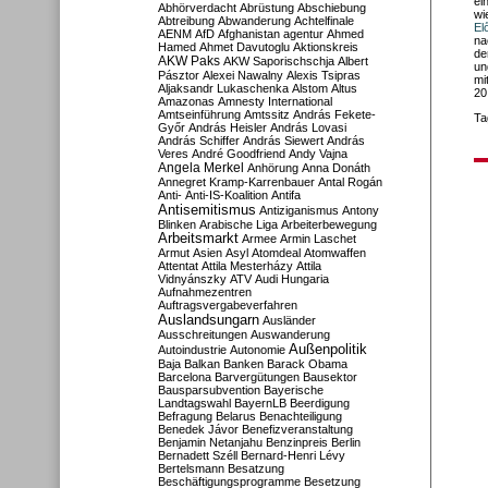
ei
Abhörverdacht
Abrüstung
Abschiebung
wi
Abtreibung
Abwanderung
Achtelfinale
El
AENM
AfD
Afghanistan
agentur
Ahmed
na
Hamed
Ahmet Davutoglu
Aktionskreis
de
AKW Paks
AKW Saporischschja
Albert
un
Pásztor
Alexei Nawalny
Alexis Tsipras
mi
Aljaksandr Lukaschenka
Alstom
Altus
20
Amazonas
Amnesty International
Amtseinführung
Amtssitz
András Fekete-
Ta
Győr
András Heisler
András Lovasi
András Schiffer
András Siewert
András
Veres
André Goodfriend
Andy Vajna
Angela Merkel
Anhörung
Anna Donáth
Annegret Kramp-Karrenbauer
Antal Rogán
Anti-
Anti-IS-Koalition
Antifa
Antisemitismus
Antiziganismus
Antony
Blinken
Arabische Liga
Arbeiterbewegung
Arbeitsmarkt
Armee
Armin Laschet
Armut
Asien
Asyl
Atomdeal
Atomwaffen
Attentat
Attila Mesterházy
Attila
Vidnyánszky
ATV
Audi Hungaria
Aufnahmezentren
Auftragsvergabeverfahren
Auslandsungarn
Ausländer
Ausschreitungen
Auswanderung
Außenpolitik
Autoindustrie
Autonomie
Baja
Balkan
Banken
Barack Obama
Barcelona
Barvergütungen
Bausektor
Bausparsubvention
Bayerische
Landtagswahl
BayernLB
Beerdigung
Befragung
Belarus
Benachteiligung
Benedek Jávor
Benefizveranstaltung
Benjamin Netanjahu
Benzinpreis
Berlin
Bernadett Széll
Bernard-Henri Lévy
Bertelsmann
Besatzung
Beschäftigungsprogramme
Besetzung