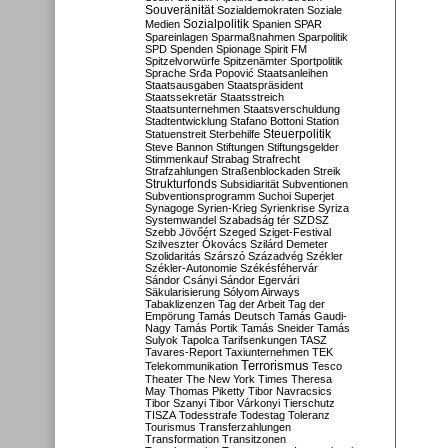
Souveränität
Sozialdemokraten
Soziale
Sozialpolitik
Medien
Spanien
SPAR
Spareinlagen
Sparmaßnahmen
Sparpolitik
SPD
Spenden
Spionage
Spirit FM
Spitzelvorwürfe
Spitzenämter
Sportpolitik
Sprache
Srđa Popović
Staatsanleihen
Staatsausgaben
Staatspräsident
Staatssekretär
Staatsstreich
Staatsunternehmen
Staatsverschuldung
Stadtentwicklung
Stafano Bottoni
Station
Steuerpolitik
Statuenstreit
Sterbehilfe
Steve Bannon
Stiftungen
Stiftungsgelder
Stimmenkauf
Strabag
Strafrecht
Strafzahlungen
Straßenblockaden
Streik
Strukturfonds
Subsidiarität
Subventionen
Subventionsprogramm
Suchoi Superjet
Synagoge
Syrien-Krieg
Syrienkrise
Syriza
Systemwandel
Szabadság tér
SZDSZ
Szebb Jövőért
Szeged
Sziget-Festival
Szilveszter Ókovács
Szilárd Demeter
Szolidaritás
Szárszó
Századvég
Székler
Székler-Autonomie
Székésféhervár
Sándor Csányi
Sándor Egervári
Säkularisierung
Sólyom Airways
Tabaklizenzen
Tag der Arbeit
Tag der
Empörung
Tamás Deutsch
Tamás Gaudi-
Nagy
Tamás Portik
Tamás Sneider
Tamás
Sulyok
Tapolca
Tarifsenkungen
TASZ
Tavares-Report
Taxiunternehmen
TEK
Terrorismus
Telekommunikation
Tesco
Theater
The New York Times
Theresa
May
Thomas Piketty
Tibor Navracsics
Tibor Szanyi
Tibor Várkonyi
Tierschutz
TISZA
Todesstrafe
Todestag
Toleranz
Tourismus
Transferzahlungen
Transformation
Transitzonen