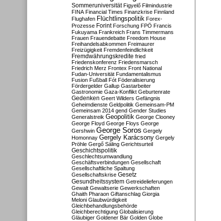
Sommeruniversität
Figyelő
Filmindustrie
FINA
Financial Times
Finanzkrise
Finnland
Flüchtlingspolitik
Flughafen
Forex-
Forint
Prozesse
Forschung
FPÖ
Francis
Fukuyama
Frankreich
Frans Timmermans
Frauen
Frauendebatte
Freedom House
Freihandelsabkommen
Freimaurer
Freizügigkeit
Fremdenfeindlichkeit
Fremdwährungskredite
fried
Friedenskonferenz
Friedensmarsch
Friedrich Merz
Frontex
Front National
Fudan-Universität
Fundamentalismus
Fusion
Fußball
Fót
Föderalisierung
Fördergelder
Gallup
Gastarbeiter
Gastronomie
Gaza-Konflikt
Geburtenrate
Gedenken
Geert Wilders
Gefängnis
Geheimdienste
Geldpolitik
Gemeinsam-PM
Gemeinsam 2014
gend
Gender Studies
Geopolitik
Generalstreik
George Clooney
George Floyd
George Floys
George
George Soros
Gershwin
Gergely
Gergely Karácsony
Homonnay
Gergely
Pröhle
Gergő Sáling
Gerichtsurteil
Geschichtspolitik
Geschlechtsumwandlung
Geschäftsverbindungen
Gesellschaft
Gesellschaftliche Spaltung
Gesetz
Gesellschaftskrise
Gesundheitssystem
Getreidelieferungen
Gewalt
Gewaltserie
Gewerkschaften
Ghaith Pharaon
Giftanschlag
Giorgia
Meloni
Glaubwürdigkeit
Gleichbehandlungsbehörde
Gleichberechtigung
Globalisierung
Gläubiger
Goldener Bär
Golden Globe