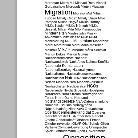
Mercosur
Metro M4
Michael Roth
Michail
Gorbatschow
Microsoft
Mieten
Migation
Migration
Migration Aid
Mihai
Tudose
Mihály Orosz
Mihály Varga
Mike
Pompeo
Miklós Hagyó
Miklós Horthy
Miklós Kásler
Miklós Németh
Miklós
Seszták
Militär
Milla
Milo Yiannopoulos
Minderheiten
Mindestlohn
Minsk-
Abkommen
Mittelklasse
MKB
MKKP
Momentum
Mobilisierung
MOL
Monarchie
Moral
Moratorium
Mord
Moria
Moschee
MSZP
Moskau
Muslime
Mária Schmidt
Márton Békés
Márton Gulyás
Nachrichtendienste
Nachruf
Nachwendezeit
Nacktfotos
Nahost-Konflikt
Nationale Konsultation
Nationalfeiertag
Nationalhymne
Nationalismus
Nationalkonservatismus
Nato
Nationalstaat
NAV
Nazideutschland
Nelson Mandela
Neo-Macchiavellismus
NGOs
Neofaschisten
Neoliberalität
Niederlande
Nikola Gruevski
Nobelpreis
Nordkorea
Nord Stream
Norwegischer
Fonds
Notre Dame
Notstand
Notstandsgesetze
NSA-Datensammlung
Numerus Clausus
Nyíregyháza
Népszabadság
Népszava
Obdachlose
Oberbürgermeisterkandidat
Oberster
Gerichtshof der USA
Oberstes Gericht
Offene Gesellschaft
Offshore-Firmen
Oktoberrevolution
OLAF
Olaf Scholz
Olivér
Várhelyi
Olympia-Bewerbung
Olympische
Spiele
Ombudsmann
Open Government
Opposition