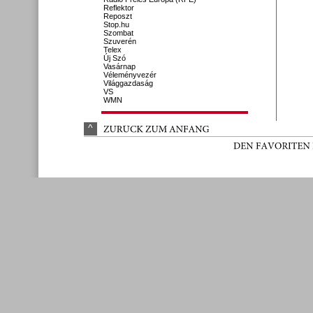
Reflektor
Reposzt
Stop.hu
Szombat
Szuverén
Telex
Új Szó
Vasárnap
Véleményvezér
Világgazdaság
VS
WMN
^
ZURÜ
CK 
ZUM 
ANFANG
DEN 
FAVORITEN 