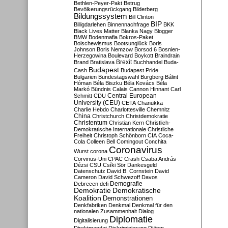
Bethlen-Peyer-Pakt
Betrug
Bevölkerungsrückgang
Bilderberg
Bildungssystem
Bill Clinton
BIP
Billigdarlehen
Binnennachfrage
BKK
Black Lives Matter
Blanka Nagy
Blogger
BMW
Bodenmafia
Bokros-Paket
Bolschewismus
Bootsunglück
Boris
Johnson
Boris Nemzow
Borsod 6
Bosnien-
Herzegowina
Boulevard
Boykott
Braindrain
Brexit
Brand
Bratislava
Buchhandel
Buda-
Budapest
Cash
Budapest Pride
Bulgarien
Bundestagswahl
Burgberg
Bálint
Hóman
Béla Biszku
Béla Kovács
Béla
Markó
Bündnis
Calais
Cannon Hinnant
Carl
Central European
Schmitt
CDU
University (CEU)
CETA
Chanukka
Charlie Hebdo
Charlottesville
Chemnitz
China
Christchurch
Christdemokratie
Christentum
Christian Kern
Christlich-
Demokratische Internationale
Christliche
Freiheit
Christoph Schönborn
CIA
Coca-
Cola
Colleen Bell
Comingout
Conchita
Coronavirus
Wurst
corona
Corvinus-Uni
CPAC
Crash
Csaba András
Dézsi
CSU
Csíki Sör
Dankesgeld
Datenschutz
David B. Cornstein
David
Cameron
David Schwezoff
Davos
Demografie
Debrecen
defi
Demokratie
Demokratische
Koalition
Demonstrationen
Denkfabriken
Denkmal
Denkmal für den
nationalen Zusammenhalt
Dialog
Diplomatie
Digitalisierung