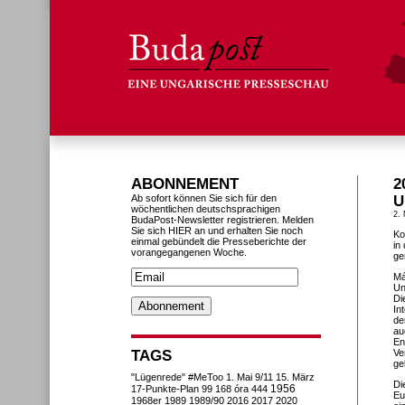
ABONNEMENT
2
Ab sofort können Sie sich für den
U
wöchentlichen deutschsprachigen
2.
BudaPost-Newsletter registrieren. Melden
Sie sich HIER an und erhalten Sie noch
Ko
einmal gebündelt die Presseberichte der
in
vorangegangenen Woche.
ge
Má
Un
Di
In
de
au
En
TAGS
Ve
ge
"Lügenrede"
#MeToo
1. Mai
9/11
15. März
Di
1956
17-Punkte-Plan
99
168 óra
444
Eu
1968er
1989
1989/90
2016
2017
2020