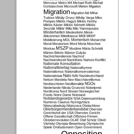
Mercosur
Metro M4
Michael Roth
Michail
Gorbatschow
Microsoft
Mieten
Migation
Migration
Migration Aid
Mihai
Tudose
Mihály Orosz
Mihály Varga
Mike
Pompeo
Miklós Hagyó
Miklós Horthy
Miklós Kásler
Miklós Németh
Miklós
Seszták
Militär
Milla
Milo Yiannopoulos
Minderheiten
Mindestlohn
Minsk-
Abkommen
Mittelklasse
MKB
MKKP
Momentum
Mobilisierung
MOL
Monarchie
Moral
Moratorium
Mord
Moria
Moschee
MSZP
Moskau
Muslime
Mária Schmidt
Márton Békés
Márton Gulyás
Nachrichtendienste
Nachruf
Nachwendezeit
Nacktfotos
Nahost-Konflikt
Nationale Konsultation
Nationalfeiertag
Nationalhymne
Nationalismus
Nationalkonservatismus
Nato
Nationalstaat
NAV
Nazideutschland
Nelson Mandela
Neo-Macchiavellismus
NGOs
Neofaschisten
Neoliberalität
Niederlande
Nikola Gruevski
Nobelpreis
Nordkorea
Nord Stream
Norwegischer
Fonds
Notre Dame
Notstand
Notstandsgesetze
NSA-Datensammlung
Numerus Clausus
Nyíregyháza
Népszabadság
Népszava
Obdachlose
Oberbürgermeisterkandidat
Oberster
Gerichtshof der USA
Oberstes Gericht
Offene Gesellschaft
Offshore-Firmen
Oktoberrevolution
OLAF
Olaf Scholz
Olivér
Várhelyi
Olympia-Bewerbung
Olympische
Spiele
Ombudsmann
Open Government
Opposition