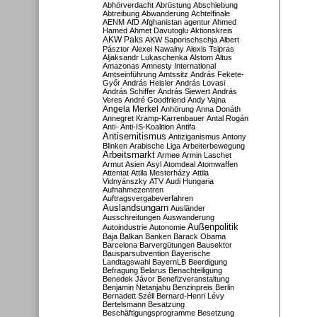
Abhörverdacht
Abrüstung
Abschiebung
Abtreibung
Abwanderung
Achtelfinale
AENM
AfD
Afghanistan
agentur
Ahmed
Hamed
Ahmet Davutoglu
Aktionskreis
AKW Paks
AKW Saporischschja
Albert
Pásztor
Alexei Nawalny
Alexis Tsipras
Aljaksandr Lukaschenka
Alstom
Altus
Amazonas
Amnesty International
Amtseinführung
Amtssitz
András Fekete-
Győr
András Heisler
András Lovasi
András Schiffer
András Siewert
András
Veres
André Goodfriend
Andy Vajna
Angela Merkel
Anhörung
Anna Donáth
Annegret Kramp-Karrenbauer
Antal Rogán
Anti-
Anti-IS-Koalition
Antifa
Antisemitismus
Antiziganismus
Antony
Blinken
Arabische Liga
Arbeiterbewegung
Arbeitsmarkt
Armee
Armin Laschet
Armut
Asien
Asyl
Atomdeal
Atomwaffen
Attentat
Attila Mesterházy
Attila
Vidnyánszky
ATV
Audi Hungaria
Aufnahmezentren
Auftragsvergabeverfahren
Auslandsungarn
Ausländer
Ausschreitungen
Auswanderung
Außenpolitik
Autoindustrie
Autonomie
Baja
Balkan
Banken
Barack Obama
Barcelona
Barvergütungen
Bausektor
Bausparsubvention
Bayerische
Landtagswahl
BayernLB
Beerdigung
Befragung
Belarus
Benachteiligung
Benedek Jávor
Benefizveranstaltung
Benjamin Netanjahu
Benzinpreis
Berlin
Bernadett Széll
Bernard-Henri Lévy
Bertelsmann
Besatzung
Beschäftigungsprogramme
Besetzung