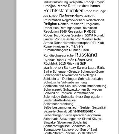
Industrialisierung
Realpolitik
Recep Tayyip
Rechtsextremismus
Erdoğan
Rechte
Rechtsstaatlichkeit
Rede zur Lage
Referendum
der Nation
Reform
Reformation
Regimewechsel
Reisefreiheit
Religion
Renten
Residenz-Programm
Resolution
Rettungspaket
Revolution
Revolution 1848
Rezession
RMDSZ
Roma
Robert Fico
Roger Scruton
Ronald
Lauder
Ron DeSantis
Ron Werber
Rote
Armee
Rotschlammkatastrophe
RTL Klub
Ruinenkneipen
Rumänien
Rumänienungarn
Runder Tisch
Russland
Rundtischgespräche
Ryanair
Ráhel Orbán
Róbert Kiss
Rückblick 2015
Rücktritt
S&P
Sanktionen
Sarkozy
Sarolta Laura Baritz
Satire
Schengen-Grenze
Schengen-Zone
Schengener Abkommen
Schiefergas
Schlacht am Donbogen
Schmalspurbahn
Schottische Volksabstimmung
Schuldenkrise
Schulen
Schulumbenennung
Schwarzgeld
Schwarzkonten
Schweden
Schweizer Franken
Schwimmsport
Scientology
Sebastian Kurz
Segregation
Seidenstraße-Initiative
Selbstbeschränkung
Selbstbestimmungsrecht
Serbien
Sexualität
Sicherheitspolitik
Sexuelle Gewalt
Siebenbürgen
Siegesparade
Sinopharm
Skinheads
Sklavengesetz
Slomó Köves
Slowakei
Slowenien
Solidarität
Sonderbefugnisse
Sondersteuer
Sonntagsverkaufsverbot
Son of Saul
South-Stream-Pipeline
South Stream