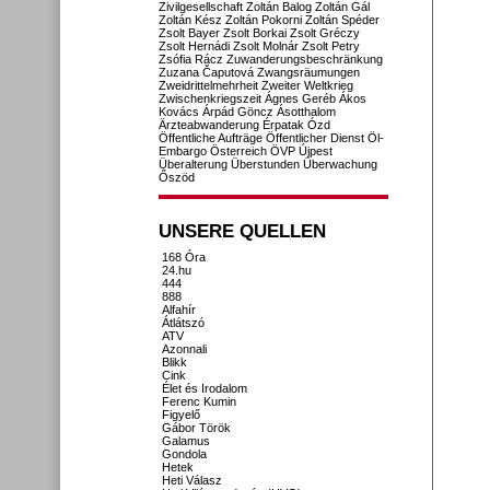
Zivilgesellschaft
Zoltán Balog
Zoltán Gál
Zoltán Kész
Zoltán Pokorni
Zoltán Spéder
Zsolt Bayer
Zsolt Borkai
Zsolt Gréczy
Zsolt Hernádi
Zsolt Molnár
Zsolt Petry
Zsófia Rácz
Zuwanderungsbeschränkung
Zuzana Čaputová
Zwangsräumungen
Zweidrittelmehrheit
Zweiter Weltkrieg
Zwischenkriegszeit
Ágnes Geréb
Ákos
Kovács
Árpád Göncz
Ásotthalom
Ärzteabwanderung
Érpatak
Ózd
Öffentliche Aufträge
Öffentlicher Dienst
Öl-
Embargo
Österreich
ÖVP
Újpest
Überalterung
Überstunden
Überwachung
Őszöd
UNSERE QUELLEN
168 Óra
24.hu
444
888
Alfahír
Átlátszó
ATV
Azonnali
Blikk
Cink
Élet és Irodalom
Ferenc Kumin
Figyelő
Gábor Török
Galamus
Gondola
Hetek
Heti Válasz