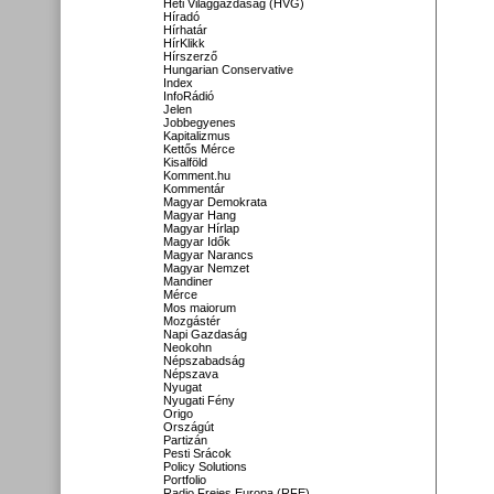
Heti Világgazdaság (HVG)
Híradó
Hírhatár
HírKlikk
Hírszerző
Hungarian Conservative
Index
InfoRádió
Jelen
Jobbegyenes
Kapitalizmus
Kettős Mérce
Kisalföld
Komment.hu
Kommentár
Magyar Demokrata
Magyar Hang
Magyar Hírlap
Magyar Idők
Magyar Narancs
Magyar Nemzet
Mandiner
Mérce
Mos maiorum
Mozgástér
Napi Gazdaság
Neokohn
Népszabadság
Népszava
Nyugat
Nyugati Fény
Origo
Országút
Partizán
Pesti Srácok
Policy Solutions
Portfolio
Radio Freies Europa (RFE)