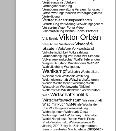
Verjährungsfrist
Verkehr
Vermögenserklärung
Vermögensverwaltung
Versammlungsrecht
Verschwörungstheorien
Versorgungstarife
Verteidigung
Vertragsverletzungsverfahren
Verurteilung
Verwaltung
Verwaltungsgericht
Veszprém
Victor Ponta
Video
Videofälschung
Vienna Capital Partners
Viktor Orbán
VIII. Bezirk
Visegrád-
Visa-Affäre
Visafreiheit
Staaten
Vodafone
Volksaufstand
Volksbefindlichkeit
Volkszählung
Vollbeschäftigung
Vorurteile
VW-Skandal
Völkerverwandtschaft
Waffenlieferungen
Wahlen
Wagner-Aufstand
Wahlbündnis
Wahlfälschung
Wahlgesetz
Wahlkampf
Wallfahrt
Wechselkurs
Weihnachten
Weltbank
Weltkrieg
Weltmeisterschaft
Weltwirtschaftsforum
Wende
Werbesteuer
Werbung
Werte
Westbalkan
Wettbewerbsfähigkeit
Wetterdienst
Whistleblower
Wiederaufbau
Wirtschaftspolitik
Wien
Wirtschaftswachstum
Wissenschaft
Wladimir Putin
WM-Finale
Woche der
Ehe
Wohltätigkeitsveranstaltung
Wohneigentum
Wohnpark Ócsa
Wohnungsmarkt
Wolodymyr Selenskyj
World Happiness Report
World Press
Photo
Wortschatz
Währungsunion
Xi
Jinping
ZDF
Zeitgeist
Zeitungssterben
Zensur
Zentrales Machtgefüge
Zinspolitik