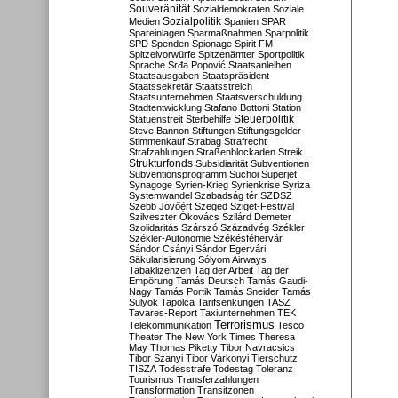
Souveränität
Sozialdemokraten
Soziale
Sozialpolitik
Medien
Spanien
SPAR
Spareinlagen
Sparmaßnahmen
Sparpolitik
SPD
Spenden
Spionage
Spirit FM
Spitzelvorwürfe
Spitzenämter
Sportpolitik
Sprache
Srđa Popović
Staatsanleihen
Staatsausgaben
Staatspräsident
Staatssekretär
Staatsstreich
Staatsunternehmen
Staatsverschuldung
Stadtentwicklung
Stafano Bottoni
Station
Steuerpolitik
Statuenstreit
Sterbehilfe
Steve Bannon
Stiftungen
Stiftungsgelder
Stimmenkauf
Strabag
Strafrecht
Strafzahlungen
Straßenblockaden
Streik
Strukturfonds
Subsidiarität
Subventionen
Subventionsprogramm
Suchoi Superjet
Synagoge
Syrien-Krieg
Syrienkrise
Syriza
Systemwandel
Szabadság tér
SZDSZ
Szebb Jövőért
Szeged
Sziget-Festival
Szilveszter Ókovács
Szilárd Demeter
Szolidaritás
Szárszó
Századvég
Székler
Székler-Autonomie
Székésféhervár
Sándor Csányi
Sándor Egervári
Säkularisierung
Sólyom Airways
Tabaklizenzen
Tag der Arbeit
Tag der
Empörung
Tamás Deutsch
Tamás Gaudi-
Nagy
Tamás Portik
Tamás Sneider
Tamás
Sulyok
Tapolca
Tarifsenkungen
TASZ
Tavares-Report
Taxiunternehmen
TEK
Terrorismus
Telekommunikation
Tesco
Theater
The New York Times
Theresa
May
Thomas Piketty
Tibor Navracsics
Tibor Szanyi
Tibor Várkonyi
Tierschutz
TISZA
Todesstrafe
Todestag
Toleranz
Tourismus
Transferzahlungen
Transformation
Transitzonen