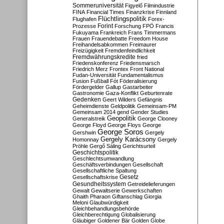
Sommeruniversität
Figyelő
Filmindustrie
FINA
Financial Times
Finanzkrise
Finnland
Flüchtlingspolitik
Flughafen
Forex-
Forint
Prozesse
Forschung
FPÖ
Francis
Fukuyama
Frankreich
Frans Timmermans
Frauen
Frauendebatte
Freedom House
Freihandelsabkommen
Freimaurer
Freizügigkeit
Fremdenfeindlichkeit
Fremdwährungskredite
fried
Friedenskonferenz
Friedensmarsch
Friedrich Merz
Frontex
Front National
Fudan-Universität
Fundamentalismus
Fusion
Fußball
Fót
Föderalisierung
Fördergelder
Gallup
Gastarbeiter
Gastronomie
Gaza-Konflikt
Geburtenrate
Gedenken
Geert Wilders
Gefängnis
Geheimdienste
Geldpolitik
Gemeinsam-PM
Gemeinsam 2014
gend
Gender Studies
Geopolitik
Generalstreik
George Clooney
George Floyd
George Floys
George
George Soros
Gershwin
Gergely
Gergely Karácsony
Homonnay
Gergely
Pröhle
Gergő Sáling
Gerichtsurteil
Geschichtspolitik
Geschlechtsumwandlung
Geschäftsverbindungen
Gesellschaft
Gesellschaftliche Spaltung
Gesetz
Gesellschaftskrise
Gesundheitssystem
Getreidelieferungen
Gewalt
Gewaltserie
Gewerkschaften
Ghaith Pharaon
Giftanschlag
Giorgia
Meloni
Glaubwürdigkeit
Gleichbehandlungsbehörde
Gleichberechtigung
Globalisierung
Gläubiger
Goldener Bär
Golden Globe