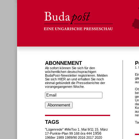
ABONNEMENT
P
Ab sofort können Sie sich für den
1.
wöchentlichen deutschsprachigen
Ei
BudaPost-Newsletter registrieren. Melden
gl
Sie sich HIER an und erhalten Sie noch
au
einmal gebündelt die Presseberichte der
vorangegangenen Woche.
Ot
be
ge
Un
da
Ko
au
ne
TAGS
Ta
"Lügenrede"
#MeToo
1. Mai
9/11
15. März
1956
17-Punkte-Plan
99
168 óra
444
1968er
1989
1989/90
2016
2017
2020