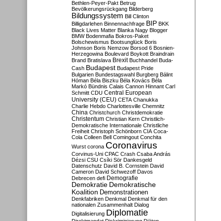
Bethlen-Peyer-Pakt
Betrug
Bevölkerungsrückgang
Bilderberg
Bildungssystem
Bill Clinton
BIP
Billigdarlehen
Binnennachfrage
BKK
Black Lives Matter
Blanka Nagy
Blogger
BMW
Bodenmafia
Bokros-Paket
Bolschewismus
Bootsunglück
Boris
Johnson
Boris Nemzow
Borsod 6
Bosnien-
Herzegowina
Boulevard
Boykott
Braindrain
Brexit
Brand
Bratislava
Buchhandel
Buda-
Budapest
Cash
Budapest Pride
Bulgarien
Bundestagswahl
Burgberg
Bálint
Hóman
Béla Biszku
Béla Kovács
Béla
Markó
Bündnis
Calais
Cannon Hinnant
Carl
Central European
Schmitt
CDU
University (CEU)
CETA
Chanukka
Charlie Hebdo
Charlottesville
Chemnitz
China
Christchurch
Christdemokratie
Christentum
Christian Kern
Christlich-
Demokratische Internationale
Christliche
Freiheit
Christoph Schönborn
CIA
Coca-
Cola
Colleen Bell
Comingout
Conchita
Coronavirus
Wurst
corona
Corvinus-Uni
CPAC
Crash
Csaba András
Dézsi
CSU
Csíki Sör
Dankesgeld
Datenschutz
David B. Cornstein
David
Cameron
David Schwezoff
Davos
Demografie
Debrecen
defi
Demokratie
Demokratische
Koalition
Demonstrationen
Denkfabriken
Denkmal
Denkmal für den
nationalen Zusammenhalt
Dialog
Diplomatie
Digitalisierung