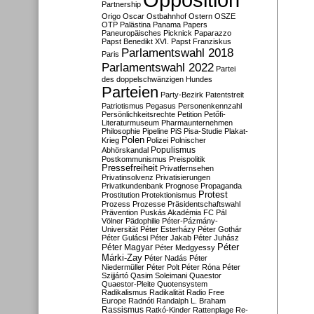
Partnership
Origo
Oscar
Ostbahnhof
Ostern
OSZE
OTP
Palästina
Panama Papers
Paneuropäisches Picknick
Paparazzo
Papst Benedikt XVI.
Papst Franziskus
Parlamentswahl 2018
Paris
Parlamentswahl 2022
Partei
des doppelschwänzigen Hundes
Parteien
Party-Bezirk
Patentstreit
Patriotismus
Pegasus
Personenkennzahl
Persönlichkeitsrechte
Petition
Petőfi-
Literaturmuseum
Pharmaunternehmen
Philosophie
Pipeline
PiS
Pisa-Studie
Plakat-
Polen
Krieg
Polizei
Polnischer
Populismus
Abhörskandal
Postkommunismus
Preispolitik
Pressefreiheit
Privatfernsehen
Privatinsolvenz
Privatisierungen
Privatkundenbank
Prognose
Propaganda
Protest
Prostitution
Protektionismus
Prozess
Prozesse
Präsidentschaftswahl
Prävention
Puskás Akadémia FC
Pál
Völner
Pädophilie
Péter-Pázmány-
Universität
Péter Esterházy
Péter Gothár
Péter Gulácsi
Péter Jakab
Péter Juhász
Péter
Péter Magyar
Péter Medgyessy
Márki-Zay
Péter Nadás
Péter
Niedermüller
Péter Polt
Péter Róna
Péter
Szijjártó
Qasim Soleimani
Quaestor
Quaestor-Pleite
Quotensystem
Radikalismus
Radikalität
Radio Free
Europe
Radnóti
Randalph L. Braham
Rassismus
Ratkó-Kinder
Rattenplage
Re-