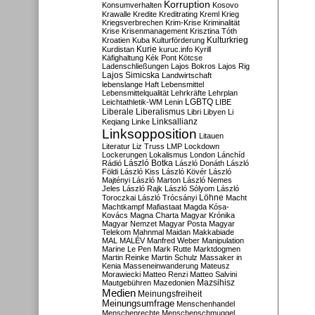
Korruption
Konsumverhalten
Kosovo
Krawalle
Kredite
Kreditrating
Kreml
Krieg
Kriegsverbrechen
Krim-Krise
Kriminalität
Krise
Krisenmanagement
Krisztina Tóth
Kulturkrieg
Kroatien
Kuba
Kulturförderung
Kurdistan
Kurie
kuruc.info
Kyrill
Käfighaltung
Kék Pont
Kötcse
Ladenschließungen
Lajos Bokros
Lajos Rig
Lajos Simicska
Landwirtschaft
lebenslange Haft
Lebensmittel
Lebensmittelqualität
Lehrkräfte
Lehrplan
LGBTQ
Leichtathletik-WM
Lenin
LIBE
Liberale
Liberalismus
Libri
Libyen
Li
Linksallianz
Keqiang
Linke
Linksopposition
Litauen
Literatur
Liz Truss
LMP
Lockdown
Lockerungen
Lokalismus
London
Lánchíd
Rádió
László Botka
László Donáth
László
Földi
László Kiss
László Kövér
László
Majtényi
László Marton
László Nemes
Jeles
László Rajk
László Sólyom
László
Löhne
Toroczkai
László Trócsányi
Macht
Machtkampf
Mafiastaat
Magda Kósa-
Kovács
Magna Charta
Magyar Krónika
Magyar Nemzet
Magyar Posta
Magyar
Telekom
Mahnmal
Maidan
Makkabiade
MAL
MALÉV
Manfred Weber
Manipulation
Marine Le Pen
Mark Rutte
Marktdogmen
Martin Reinke
Martin Schulz
Massaker in
Kenia
Masseneinwanderung
Mateusz
Morawiecki
Matteo Renzi
Matteo Salvini
Mautgebühren
Mazedonien
Mazsihisz
Medien
Meinungsfreiheit
Meinungsumfrage
Menschenhandel
Menschenrechte
Menschenschmuggel