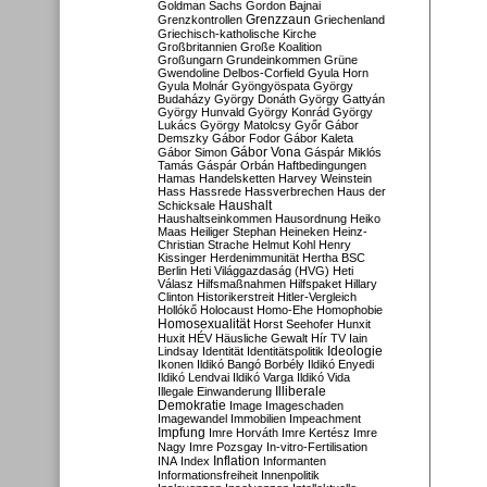
Goldman Sachs
Gordon Bajnai
Grenzzaun
Grenzkontrollen
Griechenland
Griechisch-katholische Kirche
Großbritannien
Große Koalition
Großungarn
Grundeinkommen
Grüne
Gwendoline Delbos-Corfield
Gyula Horn
Gyula Molnár
Gyöngyöspata
György
Budaházy
György Donáth
György Gattyán
György Hunvald
György Konrád
György
Lukács
György Matolcsy
Győr
Gábor
Demszky
Gábor Fodor
Gábor Kaleta
Gábor Vona
Gábor Simon
Gáspár Miklós
Tamás
Gáspár Orbán
Haftbedingungen
Hamas
Handelsketten
Harvey Weinstein
Hass
Hassrede
Hassverbrechen
Haus der
Haushalt
Schicksale
Haushaltseinkommen
Hausordnung
Heiko
Maas
Heiliger Stephan
Heineken
Heinz-
Christian Strache
Helmut Kohl
Henry
Kissinger
Herdenimmunität
Hertha BSC
Berlin
Heti Világgazdaság (HVG)
Heti
Válasz
Hilfsmaßnahmen
Hilfspaket
Hillary
Clinton
Historikerstreit
Hitler-Vergleich
Hollókő
Holocaust
Homo-Ehe
Homophobie
Homosexualität
Horst Seehofer
Hunxit
Huxit
HÉV
Häusliche Gewalt
Hír TV
Iain
Lindsay
Identität
Identitätspolitik
Ideologie
Ikonen
Ildikó Bangó Borbély
Ildikó Enyedi
Ildikó Lendvai
Ildikó Varga
Ildikó Vida
Illiberale
Illegale Einwanderung
Demokratie
Image
Imageschaden
Imagewandel
Immobilien
Impeachment
Impfung
Imre Horváth
Imre Kertész
Imre
Nagy
Imre Pozsgay
In-vitro-Fertilisation
Inflation
INA
Index
Informanten
Informationsfreiheit
Innenpolitik