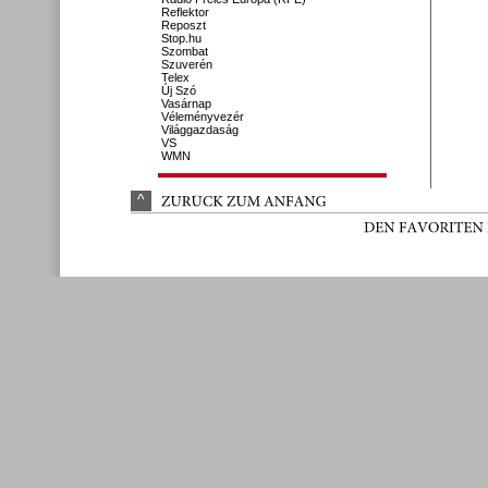
Reflektor
Reposzt
Stop.hu
Szombat
Szuverén
Telex
Új Szó
Vasárnap
Véleményvezér
Világgazdaság
VS
WMN
^
ZURÜ
CK 
ZUM 
ANFANG
DEN 
FAVORITEN 