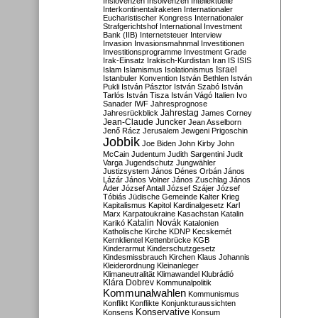
Inslovenzen
Insolvenzen
Intellektuelle
Interkontinentalraketen
Internationaler
Eucharistischer Kongress
Internationaler
Strafgerichtshof
International Investment
Bank (IIB)
Internetsteuer
Interview
Invasion
Invasionsmahnmal
Investitionen
Investitionsprogramme
Investment Grade
Irak-Einsatz
Irakisch-Kurdistan
Iran
IS
ISIS
Israel
Islam
Islamismus
Isolationismus
Istanbuler Konvention
István Bethlen
István
Pukli
István Pásztor
István Szabó
István
Tarlós
István Tisza
István Vágó
Italien
Ivo
Sanader
IWF
Jahresprognose
Jahrestag
Jahresrückblick
James Corney
Jean-Claude Juncker
Jean Asselborn
Jenő Rácz
Jerusalem
Jewgeni Prigoschin
Jobbik
Joe Biden
John Kirby
John
McCain
Judentum
Judith Sargentini
Judit
Varga
Jugendschutz
Jungwähler
Justizsystem
János Dénes Orbán
János
Lázár
János Volner
János Zuschlag
János
Áder
József Antall
József Szájer
József
Tóbiás
Jüdische Gemeinde
Kalter Krieg
Kapitalismus
Kapitol
Kardinalgesetz
Karl
Marx
Karpatoukraine
Kasachstan
Katalin
Katalin Novák
Karikó
Katalonien
Katholische Kirche
KDNP
Kecskemét
Kernklientel
Kettenbrücke
KGB
Kinderarmut
Kinderschutzgesetz
Kindesmissbrauch
Kirchen
Klaus Johannis
Kleiderordnung
Kleinanleger
Klimaneutralität
Klimawandel
Klubrádió
Klára Dobrev
Kommunalpolitik
Kommunalwahlen
Kommunismus
Konflikt
Konflikte
Konjunkturaussichten
Konservative
Konsens
Konsum