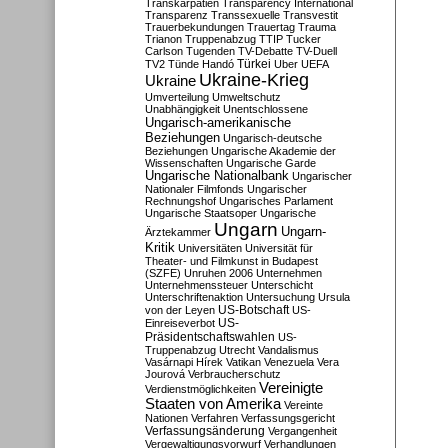
Transkarpatien
Transparency International
Transparenz
Transsexuelle
Transvestit
Trauerbekundungen
Trauertag
Trauma
Trianon
Truppenabzug
TTIP
Tucker
Carlson
Tugenden
TV-Debatte
TV-Duell
Türkei
TV2
Tünde Handó
Uber
UEFA
Ukraine-Krieg
Ukraine
Umverteilung
Umweltschutz
Unabhängigkeit
Unentschlossene
Ungarisch-amerikanische
Beziehungen
Ungarisch-deutsche
Beziehungen
Ungarische Akademie der
Wissenschaften
Ungarische Garde
Ungarische Nationalbank
Ungarischer
Nationaler Filmfonds
Ungarischer
Rechnungshof
Ungarisches Parlament
Ungarische Staatsoper
Ungarische
Ungarn
Ungarn-
Ärztekammer
Kritik
Universitäten
Universität für
Theater- und Filmkunst in Budapest
(SZFE)
Unruhen 2006
Unternehmen
Unternehmenssteuer
Unterschicht
Unterschriftenaktion
Untersuchung
Ursula
US-Botschaft
von der Leyen
US-
US-
Einreiseverbot
Präsidentschaftswahlen
US-
Truppenabzug
Utrecht
Vandalismus
Vasárnapi Hírek
Vatikan
Venezuela
Vera
Jourová
Verbraucherschutz
Vereinigte
Verdienstmöglichkeiten
Staaten von Amerika
Vereinte
Nationen
Verfahren
Verfassungsgericht
Verfassungsänderung
Vergangenheit
Vergewaltigungsvorwurf
Verhandlungen