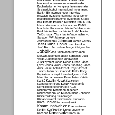
Inslovenzen
Insolvenzen
Intellektuelle
Interkontinentalraketen
Internationaler
Eucharistischer Kongress
Internationaler
Strafgerichtshof
International Investment
Bank (IIB)
Internetsteuer
Interview
Invasion
Invasionsmahnmal
Investitionen
Investitionsprogramme
Investment Grade
Irak-Einsatz
Irakisch-Kurdistan
Iran
IS
ISIS
Israel
Islam
Islamismus
Isolationismus
Istanbuler Konvention
István Bethlen
István
Pukli
István Pásztor
István Szabó
István
Tarlós
István Tisza
István Vágó
Italien
Ivo
Sanader
IWF
Jahresprognose
Jahrestag
Jahresrückblick
James Corney
Jean-Claude Juncker
Jean Asselborn
Jenő Rácz
Jerusalem
Jewgeni Prigoschin
Jobbik
Joe Biden
John Kirby
John
McCain
Judentum
Judith Sargentini
Judit
Varga
Jugendschutz
Jungwähler
Justizsystem
János Dénes Orbán
János
Lázár
János Volner
János Zuschlag
János
Áder
József Antall
József Szájer
József
Tóbiás
Jüdische Gemeinde
Kalter Krieg
Kapitalismus
Kapitol
Kardinalgesetz
Karl
Marx
Karpatoukraine
Kasachstan
Katalin
Katalin Novák
Karikó
Katalonien
Katholische Kirche
KDNP
Kecskemét
Kernklientel
Kettenbrücke
KGB
Kinderarmut
Kinderschutzgesetz
Kindesmissbrauch
Kirchen
Klaus Johannis
Kleiderordnung
Kleinanleger
Klimaneutralität
Klimawandel
Klubrádió
Klára Dobrev
Kommunalpolitik
Kommunalwahlen
Kommunismus
Konflikt
Konflikte
Konjunkturaussichten
Konservative
Konsens
Konsum