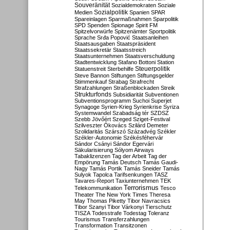
Souveränität
Sozialdemokraten
Soziale
Sozialpolitik
Medien
Spanien
SPAR
Spareinlagen
Sparmaßnahmen
Sparpolitik
SPD
Spenden
Spionage
Spirit FM
Spitzelvorwürfe
Spitzenämter
Sportpolitik
Sprache
Srđa Popović
Staatsanleihen
Staatsausgaben
Staatspräsident
Staatssekretär
Staatsstreich
Staatsunternehmen
Staatsverschuldung
Stadtentwicklung
Stafano Bottoni
Station
Steuerpolitik
Statuenstreit
Sterbehilfe
Steve Bannon
Stiftungen
Stiftungsgelder
Stimmenkauf
Strabag
Strafrecht
Strafzahlungen
Straßenblockaden
Streik
Strukturfonds
Subsidiarität
Subventionen
Subventionsprogramm
Suchoi Superjet
Synagoge
Syrien-Krieg
Syrienkrise
Syriza
Systemwandel
Szabadság tér
SZDSZ
Szebb Jövőért
Szeged
Sziget-Festival
Szilveszter Ókovács
Szilárd Demeter
Szolidaritás
Szárszó
Századvég
Székler
Székler-Autonomie
Székésféhervár
Sándor Csányi
Sándor Egervári
Säkularisierung
Sólyom Airways
Tabaklizenzen
Tag der Arbeit
Tag der
Empörung
Tamás Deutsch
Tamás Gaudi-
Nagy
Tamás Portik
Tamás Sneider
Tamás
Sulyok
Tapolca
Tarifsenkungen
TASZ
Tavares-Report
Taxiunternehmen
TEK
Terrorismus
Telekommunikation
Tesco
Theater
The New York Times
Theresa
May
Thomas Piketty
Tibor Navracsics
Tibor Szanyi
Tibor Várkonyi
Tierschutz
TISZA
Todesstrafe
Todestag
Toleranz
Tourismus
Transferzahlungen
Transformation
Transitzonen