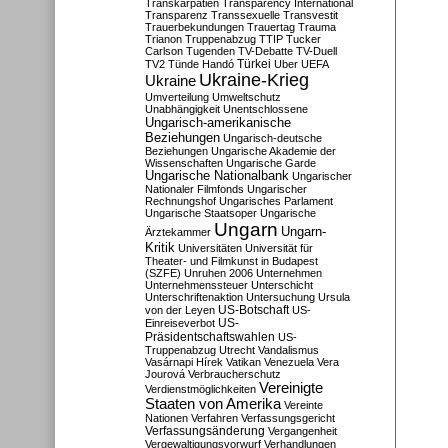
Transkarpatien
Transparency International
Transparenz
Transsexuelle
Transvestit
Trauerbekundungen
Trauertag
Trauma
Trianon
Truppenabzug
TTIP
Tucker
Carlson
Tugenden
TV-Debatte
TV-Duell
Türkei
TV2
Tünde Handó
Uber
UEFA
Ukraine-Krieg
Ukraine
Umverteilung
Umweltschutz
Unabhängigkeit
Unentschlossene
Ungarisch-amerikanische
Beziehungen
Ungarisch-deutsche
Beziehungen
Ungarische Akademie der
Wissenschaften
Ungarische Garde
Ungarische Nationalbank
Ungarischer
Nationaler Filmfonds
Ungarischer
Rechnungshof
Ungarisches Parlament
Ungarische Staatsoper
Ungarische
Ungarn
Ungarn-
Ärztekammer
Kritik
Universitäten
Universität für
Theater- und Filmkunst in Budapest
(SZFE)
Unruhen 2006
Unternehmen
Unternehmenssteuer
Unterschicht
Unterschriftenaktion
Untersuchung
Ursula
US-Botschaft
von der Leyen
US-
US-
Einreiseverbot
Präsidentschaftswahlen
US-
Truppenabzug
Utrecht
Vandalismus
Vasárnapi Hírek
Vatikan
Venezuela
Vera
Jourová
Verbraucherschutz
Vereinigte
Verdienstmöglichkeiten
Staaten von Amerika
Vereinte
Nationen
Verfahren
Verfassungsgericht
Verfassungsänderung
Vergangenheit
Vergewaltigungsvorwurf
Verhandlungen