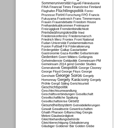
Sommeruniversität
Figyelő
Filmindustrie
FINA
Financial Times
Finanzkrise
Finnland
Flüchtlingspolitik
Flughafen
Forex-
Forint
Prozesse
Forschung
FPÖ
Francis
Fukuyama
Frankreich
Frans Timmermans
Frauen
Frauendebatte
Freedom House
Freihandelsabkommen
Freimaurer
Freizügigkeit
Fremdenfeindlichkeit
Fremdwährungskredite
fried
Friedenskonferenz
Friedensmarsch
Friedrich Merz
Frontex
Front National
Fudan-Universität
Fundamentalismus
Fusion
Fußball
Fót
Föderalisierung
Fördergelder
Gallup
Gastarbeiter
Gastronomie
Gaza-Konflikt
Geburtenrate
Gedenken
Geert Wilders
Gefängnis
Geheimdienste
Geldpolitik
Gemeinsam-PM
Gemeinsam 2014
gend
Gender Studies
Geopolitik
Generalstreik
George Clooney
George Floyd
George Floys
George
George Soros
Gershwin
Gergely
Gergely Karácsony
Homonnay
Gergely
Pröhle
Gergő Sáling
Gerichtsurteil
Geschichtspolitik
Geschlechtsumwandlung
Geschäftsverbindungen
Gesellschaft
Gesellschaftliche Spaltung
Gesetz
Gesellschaftskrise
Gesundheitssystem
Getreidelieferungen
Gewalt
Gewaltserie
Gewerkschaften
Ghaith Pharaon
Giftanschlag
Giorgia
Meloni
Glaubwürdigkeit
Gleichbehandlungsbehörde
Gleichberechtigung
Globalisierung
Gläubiger
Goldener Bär
Golden Globe