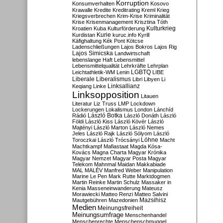
Korruption
Konsumverhalten
Kosovo
Krawalle
Kredite
Kreditrating
Kreml
Krieg
Kriegsverbrechen
Krim-Krise
Kriminalität
Krise
Krisenmanagement
Krisztina Tóth
Kulturkrieg
Kroatien
Kuba
Kulturförderung
Kurdistan
Kurie
kuruc.info
Kyrill
Käfighaltung
Kék Pont
Kötcse
Ladenschließungen
Lajos Bokros
Lajos Rig
Lajos Simicska
Landwirtschaft
lebenslange Haft
Lebensmittel
Lebensmittelqualität
Lehrkräfte
Lehrplan
LGBTQ
Leichtathletik-WM
Lenin
LIBE
Liberale
Liberalismus
Libri
Libyen
Li
Linksallianz
Keqiang
Linke
Linksopposition
Litauen
Literatur
Liz Truss
LMP
Lockdown
Lockerungen
Lokalismus
London
Lánchíd
Rádió
László Botka
László Donáth
László
Földi
László Kiss
László Kövér
László
Majtényi
László Marton
László Nemes
Jeles
László Rajk
László Sólyom
László
Löhne
Toroczkai
László Trócsányi
Macht
Machtkampf
Mafiastaat
Magda Kósa-
Kovács
Magna Charta
Magyar Krónika
Magyar Nemzet
Magyar Posta
Magyar
Telekom
Mahnmal
Maidan
Makkabiade
MAL
MALÉV
Manfred Weber
Manipulation
Marine Le Pen
Mark Rutte
Marktdogmen
Martin Reinke
Martin Schulz
Massaker in
Kenia
Masseneinwanderung
Mateusz
Morawiecki
Matteo Renzi
Matteo Salvini
Mautgebühren
Mazedonien
Mazsihisz
Medien
Meinungsfreiheit
Meinungsumfrage
Menschenhandel
Menschenrechte
Menschenschmuggel