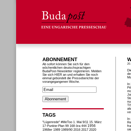
ABONNEMENT
W
Ab sofort können Sie sich für den
20
wöchentlichen deutschsprachigen
Di
BudaPost-Newsletter registrieren. Melden
de
Sie sich HIER an und erhalten Sie noch
Ma
einmal gebündelt die Presseberichte der
vorangegangenen Woche.
In
Pé
mo
Ja
St
nu
TI
al
ve
TAGS
In
"Lügenrede"
#MeToo
1. Mai
9/11
15. März
Re
1956
17-Punkte-Plan
99
168 óra
444
fr
si
1968er
1989
1989/90
2016
2017
2020