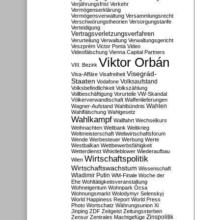
Verjährungsfrist
Verkehr
Vermögenserklärung
Vermögensverwaltung
Versammlungsrecht
Verschwörungstheorien
Versorgungstarife
Verteidigung
Vertragsverletzungsverfahren
Verurteilung
Verwaltung
Verwaltungsgericht
Veszprém
Victor Ponta
Video
Videofälschung
Vienna Capital Partners
Viktor Orbán
VIII. Bezirk
Visegrád-
Visa-Affäre
Visafreiheit
Staaten
Vodafone
Volksaufstand
Volksbefindlichkeit
Volkszählung
Vollbeschäftigung
Vorurteile
VW-Skandal
Völkerverwandtschaft
Waffenlieferungen
Wahlen
Wagner-Aufstand
Wahlbündnis
Wahlfälschung
Wahlgesetz
Wahlkampf
Wallfahrt
Wechselkurs
Weihnachten
Weltbank
Weltkrieg
Weltmeisterschaft
Weltwirtschaftsforum
Wende
Werbesteuer
Werbung
Werte
Westbalkan
Wettbewerbsfähigkeit
Wetterdienst
Whistleblower
Wiederaufbau
Wirtschaftspolitik
Wien
Wirtschaftswachstum
Wissenschaft
Wladimir Putin
WM-Finale
Woche der
Ehe
Wohltätigkeitsveranstaltung
Wohneigentum
Wohnpark Ócsa
Wohnungsmarkt
Wolodymyr Selenskyj
World Happiness Report
World Press
Photo
Wortschatz
Währungsunion
Xi
Jinping
ZDF
Zeitgeist
Zeitungssterben
Zensur
Zentrales Machtgefüge
Zinspolitik