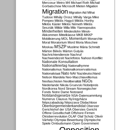
Mercosur
Metro M4
Michael Roth
Michail
Gorbatschow
Microsoft
Mieten
Migation
Migration
Migration Aid
Mihai
Tudose
Mihály Orosz
Mihály Varga
Mike
Pompeo
Miklós Hagyó
Miklós Horthy
Miklós Kásler
Miklós Németh
Miklós
Seszták
Militär
Milla
Milo Yiannopoulos
Minderheiten
Mindestlohn
Minsk-
Abkommen
Mittelklasse
MKB
MKKP
Momentum
Mobilisierung
MOL
Monarchie
Moral
Moratorium
Mord
Moria
Moschee
MSZP
Moskau
Muslime
Mária Schmidt
Márton Békés
Márton Gulyás
Nachrichtendienste
Nachruf
Nachwendezeit
Nacktfotos
Nahost-Konflikt
Nationale Konsultation
Nationalfeiertag
Nationalhymne
Nationalismus
Nationalkonservatismus
Nato
Nationalstaat
NAV
Nazideutschland
Nelson Mandela
Neo-Macchiavellismus
NGOs
Neofaschisten
Neoliberalität
Niederlande
Nikola Gruevski
Nobelpreis
Nordkorea
Nord Stream
Norwegischer
Fonds
Notre Dame
Notstand
Notstandsgesetze
NSA-Datensammlung
Numerus Clausus
Nyíregyháza
Népszabadság
Népszava
Obdachlose
Oberbürgermeisterkandidat
Oberster
Gerichtshof der USA
Oberstes Gericht
Offene Gesellschaft
Offshore-Firmen
Oktoberrevolution
OLAF
Olaf Scholz
Olivér
Várhelyi
Olympia-Bewerbung
Olympische
Spiele
Ombudsmann
Open Government
Opposition