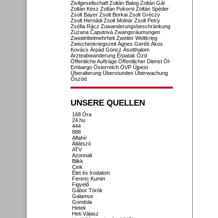
Zivilgesellschaft
Zoltán Balog
Zoltán Gál
Zoltán Kész
Zoltán Pokorni
Zoltán Spéder
Zsolt Bayer
Zsolt Borkai
Zsolt Gréczy
Zsolt Hernádi
Zsolt Molnár
Zsolt Petry
Zsófia Rácz
Zuwanderungsbeschränkung
Zuzana Čaputová
Zwangsräumungen
Zweidrittelmehrheit
Zweiter Weltkrieg
Zwischenkriegszeit
Ágnes Geréb
Ákos
Kovács
Árpád Göncz
Ásotthalom
Ärzteabwanderung
Érpatak
Ózd
Öffentliche Aufträge
Öffentlicher Dienst
Öl-
Embargo
Österreich
ÖVP
Újpest
Überalterung
Überstunden
Überwachung
Őszöd
UNSERE QUELLEN
168 Óra
24.hu
444
888
Alfahír
Átlátszó
ATV
Azonnali
Blikk
Cink
Élet és Irodalom
Ferenc Kumin
Figyelő
Gábor Török
Galamus
Gondola
Hetek
Heti Válasz