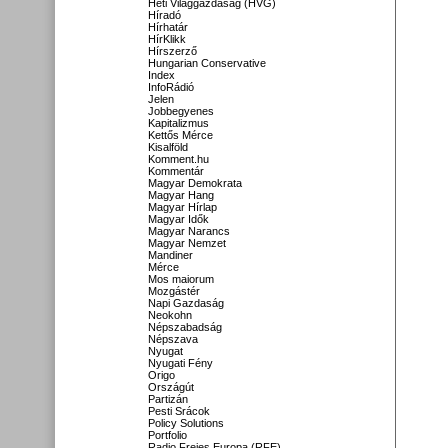
Heti Világgazdaság (HVG)
Híradó
Hírhatár
HírKlikk
Hírszerző
Hungarian Conservative
Index
InfoRádió
Jelen
Jobbegyenes
Kapitalizmus
Kettős Mérce
Kisalföld
Komment.hu
Kommentár
Magyar Demokrata
Magyar Hang
Magyar Hírlap
Magyar Idők
Magyar Narancs
Magyar Nemzet
Mandiner
Mérce
Mos maiorum
Mozgástér
Napi Gazdaság
Neokohn
Népszabadság
Népszava
Nyugat
Nyugati Fény
Origo
Országút
Partizán
Pesti Srácok
Policy Solutions
Portfolio
Radio Freies Europa (RFE)