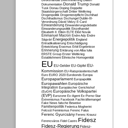
Direktmandat
Diskriminierung
Diäten
Donald Trump
Dokumentation
Donald
Tusk
Donau
Doping
Doppelte
Staatsbürgerschaft
Dritter Weltkrieg
Drogenpolitik
Drogentestpflicht
Dschihad
Dschihadismus
Dschungel
Dublin-III-
Verordnung
Dávid Vitézy
E-Card
Einwanderung
Einwanderungsdebatte
Einwanderungspolitik
Einzelhandel
Elisabeth II.
Eliten
ELTE
Előd Novák
Emmanuel Macron
Endre Ady
Endre
Energiepolitik
Ságvári
England
Entradikalisierung
Entschädigung
Entwicklung
Erasmus
Erbil
Ergebnisse
Erinnerung
Erklärung von Alba Iulia
ERSTE Group
Erster Weltkrieg
Establishment
Ethnische Homogenität
EU
EU-
EU-Gelder
EU-Gipfel
Kommission
EU-Ratspräsidentschaft
Euro
EURO 2020
Eurobonds
Europa
Europaparlament
Europapolitik
Europawahlen
Europäische
Integration
Europäischer Gerichtshof
Europäische Volkspartei
(EuGH)
(EVP)
Eurozone
Ex-Agent
Ex-Porno-Star
Extremismus
Facebook
Fachkräftemangel
Fake News
falsche Beweise
Familienpolitik
Federica Mogherini
Felcsút
Feminismus
Ferenc Falus
Ferenc Gyurcsány
Ferenc Krausz
Fidesz
Ferencváros
Fidel Castro
Fidesz-Regierung
Fidesz-