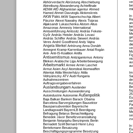
ve
Abhörverdacht
Abrüstung
Abschiebung
be
Abtreibung
Abwanderung
Achtelfinale
mi
AENM
AfD
Afghanistan
agentur
Ahmed
Hamed
Ahmet Davutoglu
Aktionskreis
In
AKW Paks
AKW Saporischschja
Albert
Re
Pásztor
Alexei Nawalny
Alexis Tsipras
an
Aljaksandr Lukaschenka
Alstom
Altus
be
Amazonas
Amnesty International
Si
Amtseinführung
Amtssitz
András Fekete-
Me
Győr
András Heisler
András Lovasi
ge
András Schiffer
András Siewert
András
ho
Veres
André Goodfriend
Andy Vajna
di
Angela Merkel
Anhörung
Anna Donáth
ve
Annegret Kramp-Karrenbauer
Antal Rogán
Ma
Anti-
Anti-IS-Koalition
Antifa
Fi
Antisemitismus
Antiziganismus
Antony
ni
Blinken
Arabische Liga
Arbeiterbewegung
au
Arbeitsmarkt
Armee
Armin Laschet
au
Armut
Asien
Asyl
Atomdeal
Atomwaffen
Attentat
Attila Mesterházy
Attila
Im
Vidnyánszky
ATV
Audi Hungaria
Sa
Aufnahmezentren
de
Auftragsvergabeverfahren
Ko
Auslandsungarn
Be
Ausländer
fü
Ausschreitungen
Auswanderung
25
Außenpolitik
Autoindustrie
Autonomie
Eu
Baja
Balkan
Banken
Barack Obama
ei
Barcelona
Barvergütungen
Bausektor
Pa
Bausparsubvention
Bayerische
ob
Landtagswahl
BayernLB
Beerdigung
Me
Befragung
Belarus
Benachteiligung
se
Benedek Jávor
Benefizveranstaltung
zu
Benjamin Netanjahu
Benzinpreis
Berlin
Bernadett Széll
Bernard-Henri Lévy
In
Bertelsmann
Besatzung
Eu
Beschäftigungsprogramme
Besetzung
Fe