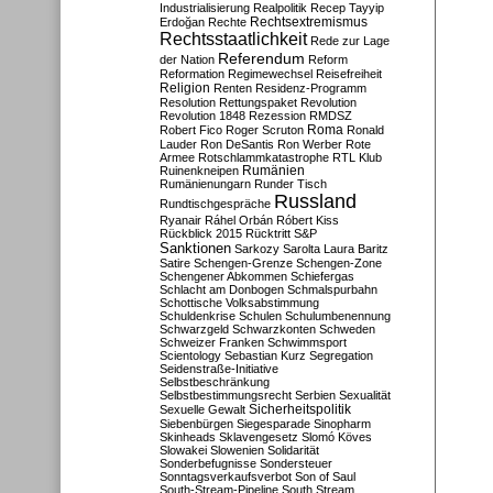
Industrialisierung
Realpolitik
Recep Tayyip
Rechtsextremismus
Erdoğan
Rechte
Rechtsstaatlichkeit
Rede zur Lage
Referendum
der Nation
Reform
Reformation
Regimewechsel
Reisefreiheit
Religion
Renten
Residenz-Programm
Resolution
Rettungspaket
Revolution
Revolution 1848
Rezession
RMDSZ
Roma
Robert Fico
Roger Scruton
Ronald
Lauder
Ron DeSantis
Ron Werber
Rote
Armee
Rotschlammkatastrophe
RTL Klub
Ruinenkneipen
Rumänien
Rumänienungarn
Runder Tisch
Russland
Rundtischgespräche
Ryanair
Ráhel Orbán
Róbert Kiss
Rückblick 2015
Rücktritt
S&P
Sanktionen
Sarkozy
Sarolta Laura Baritz
Satire
Schengen-Grenze
Schengen-Zone
Schengener Abkommen
Schiefergas
Schlacht am Donbogen
Schmalspurbahn
Schottische Volksabstimmung
Schuldenkrise
Schulen
Schulumbenennung
Schwarzgeld
Schwarzkonten
Schweden
Schweizer Franken
Schwimmsport
Scientology
Sebastian Kurz
Segregation
Seidenstraße-Initiative
Selbstbeschränkung
Selbstbestimmungsrecht
Serbien
Sexualität
Sicherheitspolitik
Sexuelle Gewalt
Siebenbürgen
Siegesparade
Sinopharm
Skinheads
Sklavengesetz
Slomó Köves
Slowakei
Slowenien
Solidarität
Sonderbefugnisse
Sondersteuer
Sonntagsverkaufsverbot
Son of Saul
South-Stream-Pipeline
South Stream