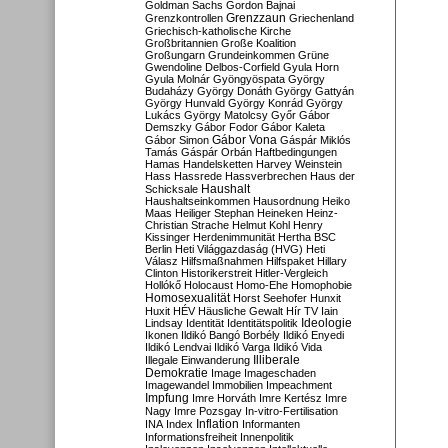
Goldman Sachs
Gordon Bajnai
Grenzzaun
Grenzkontrollen
Griechenland
Griechisch-katholische Kirche
Großbritannien
Große Koalition
Großungarn
Grundeinkommen
Grüne
Gwendoline Delbos-Corfield
Gyula Horn
Gyula Molnár
Gyöngyöspata
György
Budaházy
György Donáth
György Gattyán
György Hunvald
György Konrád
György
Lukács
György Matolcsy
Győr
Gábor
Demszky
Gábor Fodor
Gábor Kaleta
Gábor Vona
Gábor Simon
Gáspár Miklós
Tamás
Gáspár Orbán
Haftbedingungen
Hamas
Handelsketten
Harvey Weinstein
Hass
Hassrede
Hassverbrechen
Haus der
Haushalt
Schicksale
Haushaltseinkommen
Hausordnung
Heiko
Maas
Heiliger Stephan
Heineken
Heinz-
Christian Strache
Helmut Kohl
Henry
Kissinger
Herdenimmunität
Hertha BSC
Berlin
Heti Világgazdaság (HVG)
Heti
Válasz
Hilfsmaßnahmen
Hilfspaket
Hillary
Clinton
Historikerstreit
Hitler-Vergleich
Hollókő
Holocaust
Homo-Ehe
Homophobie
Homosexualität
Horst Seehofer
Hunxit
Huxit
HÉV
Häusliche Gewalt
Hír TV
Iain
Lindsay
Identität
Identitätspolitik
Ideologie
Ikonen
Ildikó Bangó Borbély
Ildikó Enyedi
Ildikó Lendvai
Ildikó Varga
Ildikó Vida
Illiberale
Illegale Einwanderung
Demokratie
Image
Imageschaden
Imagewandel
Immobilien
Impeachment
Impfung
Imre Horváth
Imre Kertész
Imre
Nagy
Imre Pozsgay
In-vitro-Fertilisation
Inflation
INA
Index
Informanten
Informationsfreiheit
Innenpolitik