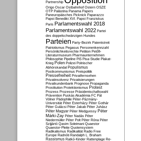
Partnership
Origo
Oscar
Ostbahnhof
Ostern
OSZE
OTP
Palästina
Panama Papers
Paneuropäisches Picknick
Paparazzo
Papst Benedikt XVI.
Papst Franziskus
Parlamentswahl 2018
Paris
Parlamentswahl 2022
Partei
des doppelschwänzigen Hundes
Parteien
Party-Bezirk
Patentstreit
Patriotismus
Pegasus
Personenkennzahl
Persönlichkeitsrechte
Petition
Petőfi-
Literaturmuseum
Pharmaunternehmen
Philosophie
Pipeline
PiS
Pisa-Studie
Plakat-
Polen
Krieg
Polizei
Polnischer
Populismus
Abhörskandal
Postkommunismus
Preispolitik
Pressefreiheit
Privatfernsehen
Privatinsolvenz
Privatisierungen
Privatkundenbank
Prognose
Propaganda
Protest
Prostitution
Protektionismus
Prozess
Prozesse
Präsidentschaftswahl
Prävention
Puskás Akadémia FC
Pál
Völner
Pädophilie
Péter-Pázmány-
Universität
Péter Esterházy
Péter Gothár
Péter Gulácsi
Péter Jakab
Péter Juhász
Péter
Péter Magyar
Péter Medgyessy
Márki-Zay
Péter Nadás
Péter
Niedermüller
Péter Polt
Péter Róna
Péter
Szijjártó
Qasim Soleimani
Quaestor
Quaestor-Pleite
Quotensystem
Radikalismus
Radikalität
Radio Free
Europe
Radnóti
Randalph L. Braham
Rassismus
Ratkó-Kinder
Rattenplage
Re-