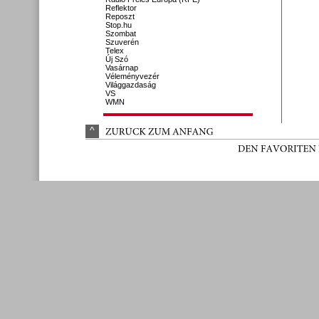
Reflektor
Reposzt
Stop.hu
Szombat
Szuverén
Telex
Új Szó
Vasárnap
Véleményvezér
Világgazdaság
VS
WMN
^
ZURÜ
CK 
ZUM 
ANFANG
DEN 
FAVORITEN 