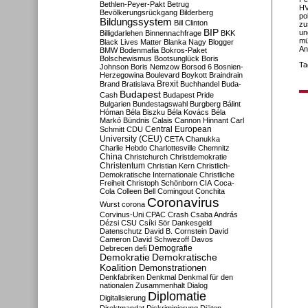
Bethlen-Peyer-Pakt
Betrug
HV
Bevölkerungsrückgang
Bilderberg
po
Bildungssystem
Bill Clinton
zu
BIP
un
Billigdarlehen
Binnennachfrage
BKK
mü
Black Lives Matter
Blanka Nagy
Blogger
An
BMW
Bodenmafia
Bokros-Paket
Bolschewismus
Bootsunglück
Boris
Ta
Johnson
Boris Nemzow
Borsod 6
Bosnien-
Herzegowina
Boulevard
Boykott
Braindrain
Brexit
Brand
Bratislava
Buchhandel
Buda-
Budapest
Cash
Budapest Pride
Bulgarien
Bundestagswahl
Burgberg
Bálint
Hóman
Béla Biszku
Béla Kovács
Béla
Markó
Bündnis
Calais
Cannon Hinnant
Carl
Central European
Schmitt
CDU
University (CEU)
CETA
Chanukka
Charlie Hebdo
Charlottesville
Chemnitz
China
Christchurch
Christdemokratie
Christentum
Christian Kern
Christlich-
Demokratische Internationale
Christliche
Freiheit
Christoph Schönborn
CIA
Coca-
Cola
Colleen Bell
Comingout
Conchita
Coronavirus
Wurst
corona
Corvinus-Uni
CPAC
Crash
Csaba András
Dézsi
CSU
Csíki Sör
Dankesgeld
Datenschutz
David B. Cornstein
David
Cameron
David Schwezoff
Davos
Demografie
Debrecen
defi
Demokratie
Demokratische
Koalition
Demonstrationen
Denkfabriken
Denkmal
Denkmal für den
nationalen Zusammenhalt
Dialog
Diplomatie
Digitalisierung