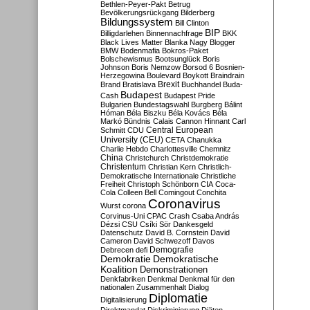
Bethlen-Peyer-Pakt
Betrug
Bevölkerungsrückgang
Bilderberg
Bildungssystem
Bill Clinton
BIP
Billigdarlehen
Binnennachfrage
BKK
Black Lives Matter
Blanka Nagy
Blogger
BMW
Bodenmafia
Bokros-Paket
Bolschewismus
Bootsunglück
Boris
Johnson
Boris Nemzow
Borsod 6
Bosnien-
Herzegowina
Boulevard
Boykott
Braindrain
Brexit
Brand
Bratislava
Buchhandel
Buda-
Budapest
Cash
Budapest Pride
Bulgarien
Bundestagswahl
Burgberg
Bálint
Hóman
Béla Biszku
Béla Kovács
Béla
Markó
Bündnis
Calais
Cannon Hinnant
Carl
Central European
Schmitt
CDU
University (CEU)
CETA
Chanukka
Charlie Hebdo
Charlottesville
Chemnitz
China
Christchurch
Christdemokratie
Christentum
Christian Kern
Christlich-
Demokratische Internationale
Christliche
Freiheit
Christoph Schönborn
CIA
Coca-
Cola
Colleen Bell
Comingout
Conchita
Coronavirus
Wurst
corona
Corvinus-Uni
CPAC
Crash
Csaba András
Dézsi
CSU
Csíki Sör
Dankesgeld
Datenschutz
David B. Cornstein
David
Cameron
David Schwezoff
Davos
Demografie
Debrecen
defi
Demokratie
Demokratische
Koalition
Demonstrationen
Denkfabriken
Denkmal
Denkmal für den
nationalen Zusammenhalt
Dialog
Diplomatie
Digitalisierung