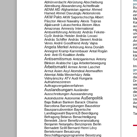
Me
Abhörverdacht
Abrüstung
Abschiebung
po
Abtreibung
Abwanderung
Achtelfinale
Ro
AENM
AfD
Afghanistan
agentur
Ahmed
An
Hamed
Ahmet Davutoglu
Aktionskreis
ei
AKW Paks
AKW Saporischschja
Albert
Mi
Pásztor
Alexei Nawalny
Alexis Tsipras
Ka
Aljaksandr Lukaschenka
Alstom
Altus
au
Amazonas
Amnesty International
ei
Amtseinführung
Amtssitz
András Fekete-
un
Győr
András Heisler
András Lovasi
ei
András Schiffer
András Siewert
András
An
Veres
André Goodfriend
Andy Vajna
po
Angela Merkel
Anhörung
Anna Donáth
mi
Annegret Kramp-Karrenbauer
Antal Rogán
ba
Anti-
Anti-IS-Koalition
Antifa
kl
Antisemitismus
Antiziganismus
Antony
Ge
Blinken
Arabische Liga
Arbeiterbewegung
Im
Arbeitsmarkt
Armee
Armin Laschet
ge
Armut
Asien
Asyl
Atomdeal
Atomwaffen
vo
Attentat
Attila Mesterházy
Attila
da
Vidnyánszky
ATV
Audi Hungaria
Dr
Aufnahmezentren
wi
Auftragsvergabeverfahren
we
Auslandsungarn
Ausländer
di
Ausschreitungen
Auswanderung
Un
Außenpolitik
Autoindustrie
Autonomie
st
Baja
Balkan
Banken
Barack Obama
An
Barcelona
Barvergütungen
Bausektor
le
Bausparsubvention
Bayerische
Landtagswahl
BayernLB
Beerdigung
Ta
Befragung
Belarus
Benachteiligung
Benedek Jávor
Benefizveranstaltung
Benjamin Netanjahu
Benzinpreis
Berlin
Bernadett Széll
Bernard-Henri Lévy
Bertelsmann
Besatzung
Beschäftigungsprogramme
Besetzung