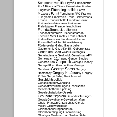
Sommeruniversität
Figyelő
Filmindustrie
FINA
Financial Times
Finanzkrise
Finnland
Flüchtlingspolitik
Flughafen
Forex-
Forint
Prozesse
Forschung
FPÖ
Francis
Fukuyama
Frankreich
Frans Timmermans
Frauen
Frauendebatte
Freedom House
Freihandelsabkommen
Freimaurer
Freizügigkeit
Fremdenfeindlichkeit
Fremdwährungskredite
fried
Friedenskonferenz
Friedensmarsch
Friedrich Merz
Frontex
Front National
Fudan-Universität
Fundamentalismus
Fusion
Fußball
Fót
Föderalisierung
Fördergelder
Gallup
Gastarbeiter
Gastronomie
Gaza-Konflikt
Geburtenrate
Gedenken
Geert Wilders
Gefängnis
Geheimdienste
Geldpolitik
Gemeinsam-PM
Gemeinsam 2014
gend
Gender Studies
Geopolitik
Generalstreik
George Clooney
George Floyd
George Floys
George
George Soros
Gershwin
Gergely
Gergely Karácsony
Homonnay
Gergely
Pröhle
Gergő Sáling
Gerichtsurteil
Geschichtspolitik
Geschlechtsumwandlung
Geschäftsverbindungen
Gesellschaft
Gesellschaftliche Spaltung
Gesetz
Gesellschaftskrise
Gesundheitssystem
Getreidelieferungen
Gewalt
Gewaltserie
Gewerkschaften
Ghaith Pharaon
Giftanschlag
Giorgia
Meloni
Glaubwürdigkeit
Gleichbehandlungsbehörde
Gleichberechtigung
Globalisierung
Gläubiger
Goldener Bär
Golden Globe