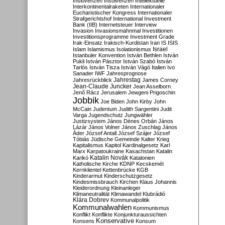
Inslovenzen
Insolvenzen
Intellektuelle
Interkontinentalraketen
Internationaler
Eucharistischer Kongress
Internationaler
Strafgerichtshof
International Investment
Bank (IIB)
Internetsteuer
Interview
Invasion
Invasionsmahnmal
Investitionen
Investitionsprogramme
Investment Grade
Irak-Einsatz
Irakisch-Kurdistan
Iran
IS
ISIS
Israel
Islam
Islamismus
Isolationismus
Istanbuler Konvention
István Bethlen
István
Pukli
István Pásztor
István Szabó
István
Tarlós
István Tisza
István Vágó
Italien
Ivo
Sanader
IWF
Jahresprognose
Jahrestag
Jahresrückblick
James Corney
Jean-Claude Juncker
Jean Asselborn
Jenő Rácz
Jerusalem
Jewgeni Prigoschin
Jobbik
Joe Biden
John Kirby
John
McCain
Judentum
Judith Sargentini
Judit
Varga
Jugendschutz
Jungwähler
Justizsystem
János Dénes Orbán
János
Lázár
János Volner
János Zuschlag
János
Áder
József Antall
József Szájer
József
Tóbiás
Jüdische Gemeinde
Kalter Krieg
Kapitalismus
Kapitol
Kardinalgesetz
Karl
Marx
Karpatoukraine
Kasachstan
Katalin
Katalin Novák
Karikó
Katalonien
Katholische Kirche
KDNP
Kecskemét
Kernklientel
Kettenbrücke
KGB
Kinderarmut
Kinderschutzgesetz
Kindesmissbrauch
Kirchen
Klaus Johannis
Kleiderordnung
Kleinanleger
Klimaneutralität
Klimawandel
Klubrádió
Klára Dobrev
Kommunalpolitik
Kommunalwahlen
Kommunismus
Konflikt
Konflikte
Konjunkturaussichten
Konservative
Konsens
Konsum