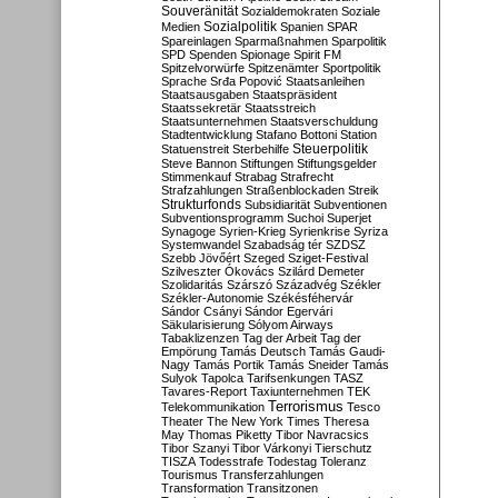
Souveränität
Sozialdemokraten
Soziale
Sozialpolitik
Medien
Spanien
SPAR
Spareinlagen
Sparmaßnahmen
Sparpolitik
SPD
Spenden
Spionage
Spirit FM
Spitzelvorwürfe
Spitzenämter
Sportpolitik
Sprache
Srđa Popović
Staatsanleihen
Staatsausgaben
Staatspräsident
Staatssekretär
Staatsstreich
Staatsunternehmen
Staatsverschuldung
Stadtentwicklung
Stafano Bottoni
Station
Steuerpolitik
Statuenstreit
Sterbehilfe
Steve Bannon
Stiftungen
Stiftungsgelder
Stimmenkauf
Strabag
Strafrecht
Strafzahlungen
Straßenblockaden
Streik
Strukturfonds
Subsidiarität
Subventionen
Subventionsprogramm
Suchoi Superjet
Synagoge
Syrien-Krieg
Syrienkrise
Syriza
Systemwandel
Szabadság tér
SZDSZ
Szebb Jövőért
Szeged
Sziget-Festival
Szilveszter Ókovács
Szilárd Demeter
Szolidaritás
Szárszó
Századvég
Székler
Székler-Autonomie
Székésféhervár
Sándor Csányi
Sándor Egervári
Säkularisierung
Sólyom Airways
Tabaklizenzen
Tag der Arbeit
Tag der
Empörung
Tamás Deutsch
Tamás Gaudi-
Nagy
Tamás Portik
Tamás Sneider
Tamás
Sulyok
Tapolca
Tarifsenkungen
TASZ
Tavares-Report
Taxiunternehmen
TEK
Terrorismus
Telekommunikation
Tesco
Theater
The New York Times
Theresa
May
Thomas Piketty
Tibor Navracsics
Tibor Szanyi
Tibor Várkonyi
Tierschutz
TISZA
Todesstrafe
Todestag
Toleranz
Tourismus
Transferzahlungen
Transformation
Transitzonen