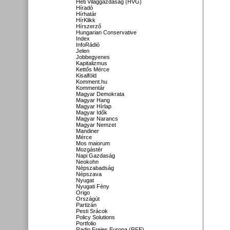
Heti Világgazdaság (HVG)
Híradó
Hírhatár
HírKlikk
Hírszerző
Hungarian Conservative
Index
InfoRádió
Jelen
Jobbegyenes
Kapitalizmus
Kettős Mérce
Kisalföld
Komment.hu
Kommentár
Magyar Demokrata
Magyar Hang
Magyar Hírlap
Magyar Idők
Magyar Narancs
Magyar Nemzet
Mandiner
Mérce
Mos maiorum
Mozgástér
Napi Gazdaság
Neokohn
Népszabadság
Népszava
Nyugat
Nyugati Fény
Origo
Országút
Partizán
Pesti Srácok
Policy Solutions
Portfolio
Radio Freies Europa (RFE)