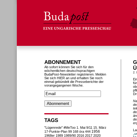
ABONNEMENT
G
Ab sofort können Sie sich für den
Ü
wöchentlichen deutschsprachigen
2.
BudaPost-Newsletter registrieren. Melden
Sie sich HIER an und erhalten Sie noch
Ei
einmal gebündelt die Presseberichte der
fü
vorangegangenen Woche.
ob
pf
Dr
Na
de
te
de
än
TAGS
de
er
"Lügenrede"
#MeToo
1. Mai
9/11
15. März
La
1956
17-Punkte-Plan
99
168 óra
444
„u
1968er
1989
1989/90
2016
2017
2020