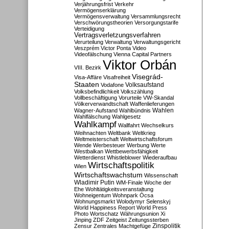
Verjährungsfrist
Verkehr
Vermögenserklärung
Vermögensverwaltung
Versammlungsrecht
Verschwörungstheorien
Versorgungstarife
Verteidigung
Vertragsverletzungsverfahren
Verurteilung
Verwaltung
Verwaltungsgericht
Veszprém
Victor Ponta
Video
Videofälschung
Vienna Capital Partners
Viktor Orbán
VIII. Bezirk
Visegrád-
Visa-Affäre
Visafreiheit
Staaten
Vodafone
Volksaufstand
Volksbefindlichkeit
Volkszählung
Vollbeschäftigung
Vorurteile
VW-Skandal
Völkerverwandtschaft
Waffenlieferungen
Wahlen
Wagner-Aufstand
Wahlbündnis
Wahlfälschung
Wahlgesetz
Wahlkampf
Wallfahrt
Wechselkurs
Weihnachten
Weltbank
Weltkrieg
Weltmeisterschaft
Weltwirtschaftsforum
Wende
Werbesteuer
Werbung
Werte
Westbalkan
Wettbewerbsfähigkeit
Wetterdienst
Whistleblower
Wiederaufbau
Wirtschaftspolitik
Wien
Wirtschaftswachstum
Wissenschaft
Wladimir Putin
WM-Finale
Woche der
Ehe
Wohltätigkeitsveranstaltung
Wohneigentum
Wohnpark Ócsa
Wohnungsmarkt
Wolodymyr Selenskyj
World Happiness Report
World Press
Photo
Wortschatz
Währungsunion
Xi
Jinping
ZDF
Zeitgeist
Zeitungssterben
Zensur
Zentrales Machtgefüge
Zinspolitik