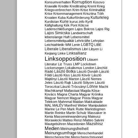
Korruption
Konsumverhalten
Kosovo
Krawalle
Kredite
Kreditrating
Kreml
Krieg
Kriegsverbrechen
Krim-Krise
Kriminalität
Krise
Krisenmanagement
Krisztina Tóth
Kulturkrieg
Kroatien
Kuba
Kulturförderung
Kurdistan
Kurie
kuruc.info
Kyrill
Käfighaltung
Kék Pont
Kötcse
Ladenschließungen
Lajos Bokros
Lajos Rig
Lajos Simicska
Landwirtschaft
lebenslange Haft
Lebensmittel
Lebensmittelqualität
Lehrkräfte
Lehrplan
LGBTQ
Leichtathletik-WM
Lenin
LIBE
Liberale
Liberalismus
Libri
Libyen
Li
Linksallianz
Keqiang
Linke
Linksopposition
Litauen
Literatur
Liz Truss
LMP
Lockdown
Lockerungen
Lokalismus
London
Lánchíd
Rádió
László Botka
László Donáth
László
Földi
László Kiss
László Kövér
László
Majtényi
László Marton
László Nemes
Jeles
László Rajk
László Sólyom
László
Löhne
Toroczkai
László Trócsányi
Macht
Machtkampf
Mafiastaat
Magda Kósa-
Kovács
Magna Charta
Magyar Krónika
Magyar Nemzet
Magyar Posta
Magyar
Telekom
Mahnmal
Maidan
Makkabiade
MAL
MALÉV
Manfred Weber
Manipulation
Marine Le Pen
Mark Rutte
Marktdogmen
Martin Reinke
Martin Schulz
Massaker in
Kenia
Masseneinwanderung
Mateusz
Morawiecki
Matteo Renzi
Matteo Salvini
Mautgebühren
Mazedonien
Mazsihisz
Medien
Meinungsfreiheit
Meinungsumfrage
Menschenhandel
Menschenrechte
Menschenschmuggel