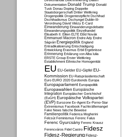
Direktmandat
Diskriminierung
Diäten
Donald Trump
Dokumentation
Donald
Tusk
Donau
Doping
Doppelte
Staatsbürgerschaft
Dritter Weltkrieg
Drogenpolitik
Drogentestpflicht
Dschihad
Dschihadismus
Dschungel
Dublin-III-
Verordnung
Dávid Vitézy
E-Card
Einwanderung
Einwanderungsdebatte
Einwanderungspolitik
Einzelhandel
Elisabeth II.
Eliten
ELTE
Előd Novák
Emmanuel Macron
Endre Ady
Endre
Energiepolitik
Ságvári
England
Entradikalisierung
Entschädigung
Entwicklung
Erasmus
Erbil
Ergebnisse
Erinnerung
Erklärung von Alba Iulia
ERSTE Group
Erster Weltkrieg
Establishment
Ethnische Homogenität
EU
EU-
EU-Gelder
EU-Gipfel
Kommission
EU-Ratspräsidentschaft
Euro
EURO 2020
Eurobonds
Europa
Europaparlament
Europapolitik
Europawahlen
Europäische
Integration
Europäischer Gerichtshof
Europäische Volkspartei
(EuGH)
(EVP)
Eurozone
Ex-Agent
Ex-Porno-Star
Extremismus
Facebook
Fachkräftemangel
Fake News
falsche Beweise
Familienpolitik
Federica Mogherini
Felcsút
Feminismus
Ferenc Falus
Ferenc Gyurcsány
Ferenc Krausz
Fidesz
Ferencváros
Fidel Castro
Fidesz-Regierung
Fidesz-