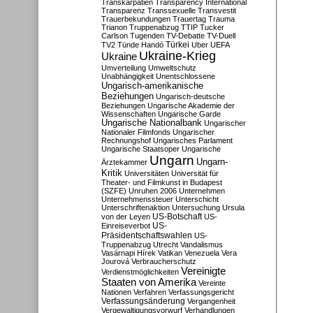
Transkarpatien
Transparency International
Transparenz
Transsexuelle
Transvestit
Trauerbekundungen
Trauertag
Trauma
Trianon
Truppenabzug
TTIP
Tucker
Carlson
Tugenden
TV-Debatte
TV-Duell
Türkei
TV2
Tünde Handó
Uber
UEFA
Ukraine-Krieg
Ukraine
Umverteilung
Umweltschutz
Unabhängigkeit
Unentschlossene
Ungarisch-amerikanische
Beziehungen
Ungarisch-deutsche
Beziehungen
Ungarische Akademie der
Wissenschaften
Ungarische Garde
Ungarische Nationalbank
Ungarischer
Nationaler Filmfonds
Ungarischer
Rechnungshof
Ungarisches Parlament
Ungarische Staatsoper
Ungarische
Ungarn
Ungarn-
Ärztekammer
Kritik
Universitäten
Universität für
Theater- und Filmkunst in Budapest
(SZFE)
Unruhen 2006
Unternehmen
Unternehmenssteuer
Unterschicht
Unterschriftenaktion
Untersuchung
Ursula
US-Botschaft
von der Leyen
US-
US-
Einreiseverbot
Präsidentschaftswahlen
US-
Truppenabzug
Utrecht
Vandalismus
Vasárnapi Hírek
Vatikan
Venezuela
Vera
Jourová
Verbraucherschutz
Vereinigte
Verdienstmöglichkeiten
Staaten von Amerika
Vereinte
Nationen
Verfahren
Verfassungsgericht
Verfassungsänderung
Vergangenheit
Vergewaltigungsvorwurf
Verhandlungen