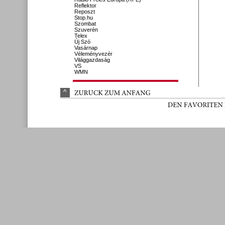
Reflektor
Reposzt
Stop.hu
Szombat
Szuverén
Telex
Új Szó
Vasárnap
Véleményvezér
Világgazdaság
VS
WMN
^
ZURÜ
CK 
ZUM 
ANFANG
DEN 
FAVORITEN 