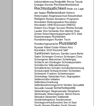
Industrialisierung
Realpolitik
Recep Tayyip
Rechtsextremismus
Erdoğan
Rechte
Rechtsstaatlichkeit
Rede zur Lage
Referendum
der Nation
Reform
Reformation
Regimewechsel
Reisefreiheit
Religion
Renten
Residenz-Programm
Resolution
Rettungspaket
Revolution
Revolution 1848
Rezession
RMDSZ
Roma
Robert Fico
Roger Scruton
Ronald
Lauder
Ron DeSantis
Ron Werber
Rote
Armee
Rotschlammkatastrophe
RTL Klub
Ruinenkneipen
Rumänien
Rumänienungarn
Runder Tisch
Russland
Rundtischgespräche
Ryanair
Ráhel Orbán
Róbert Kiss
Rückblick 2015
Rücktritt
S&P
Sanktionen
Sarkozy
Sarolta Laura Baritz
Satire
Schengen-Grenze
Schengen-Zone
Schengener Abkommen
Schiefergas
Schlacht am Donbogen
Schmalspurbahn
Schottische Volksabstimmung
Schuldenkrise
Schulen
Schulumbenennung
Schwarzgeld
Schwarzkonten
Schweden
Schweizer Franken
Schwimmsport
Scientology
Sebastian Kurz
Segregation
Seidenstraße-Initiative
Selbstbeschränkung
Selbstbestimmungsrecht
Serbien
Sexualität
Sicherheitspolitik
Sexuelle Gewalt
Siebenbürgen
Siegesparade
Sinopharm
Skinheads
Sklavengesetz
Slomó Köves
Slowakei
Slowenien
Solidarität
Sonderbefugnisse
Sondersteuer
Sonntagsverkaufsverbot
Son of Saul
South-Stream-Pipeline
South Stream