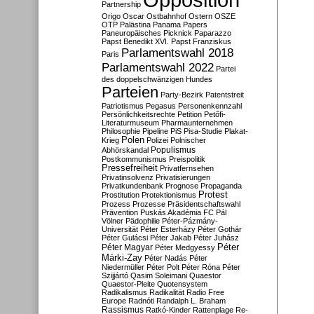
Partnership
Origo
Oscar
Ostbahnhof
Ostern
OSZE
OTP
Palästina
Panama Papers
Paneuropäisches Picknick
Paparazzo
Papst Benedikt XVI.
Papst Franziskus
Parlamentswahl 2018
Paris
Parlamentswahl 2022
Partei
des doppelschwänzigen Hundes
Parteien
Party-Bezirk
Patentstreit
Patriotismus
Pegasus
Personenkennzahl
Persönlichkeitsrechte
Petition
Petőfi-
Literaturmuseum
Pharmaunternehmen
Philosophie
Pipeline
PiS
Pisa-Studie
Plakat-
Polen
Krieg
Polizei
Polnischer
Populismus
Abhörskandal
Postkommunismus
Preispolitik
Pressefreiheit
Privatfernsehen
Privatinsolvenz
Privatisierungen
Privatkundenbank
Prognose
Propaganda
Protest
Prostitution
Protektionismus
Prozess
Prozesse
Präsidentschaftswahl
Prävention
Puskás Akadémia FC
Pál
Völner
Pädophilie
Péter-Pázmány-
Universität
Péter Esterházy
Péter Gothár
Péter Gulácsi
Péter Jakab
Péter Juhász
Péter
Péter Magyar
Péter Medgyessy
Márki-Zay
Péter Nadás
Péter
Niedermüller
Péter Polt
Péter Róna
Péter
Szijjártó
Qasim Soleimani
Quaestor
Quaestor-Pleite
Quotensystem
Radikalismus
Radikalität
Radio Free
Europe
Radnóti
Randalph L. Braham
Rassismus
Ratkó-Kinder
Rattenplage
Re-