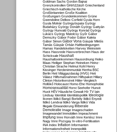
Goldman Sachs
Gordon Bajnai
Grenzzaun
Grenzkontrollen
Griechenland
Griechisch-katholische Kirche
Großbritannien
Große Koalition
Großungarn
Grundeinkommen
Grüne
Gwendoline Delbos-Corfield
Gyula Horn
Gyula Molnár
Gyöngyöspata
György
Budaházy
György Donáth
György Gattyán
György Hunvald
György Konrád
György
Lukács
György Matolcsy
Győr
Gábor
Demszky
Gábor Fodor
Gábor Kaleta
Gábor Vona
Gábor Simon
Gáspár Miklós
Tamás
Gáspár Orbán
Haftbedingungen
Hamas
Handelsketten
Harvey Weinstein
Hass
Hassrede
Hassverbrechen
Haus der
Haushalt
Schicksale
Haushaltseinkommen
Hausordnung
Heiko
Maas
Heiliger Stephan
Heineken
Heinz-
Christian Strache
Helmut Kohl
Henry
Kissinger
Herdenimmunität
Hertha BSC
Berlin
Heti Világgazdaság (HVG)
Heti
Válasz
Hilfsmaßnahmen
Hilfspaket
Hillary
Clinton
Historikerstreit
Hitler-Vergleich
Hollókő
Holocaust
Homo-Ehe
Homophobie
Homosexualität
Horst Seehofer
Hunxit
Huxit
HÉV
Häusliche Gewalt
Hír TV
Iain
Lindsay
Identität
Identitätspolitik
Ideologie
Ikonen
Ildikó Bangó Borbély
Ildikó Enyedi
Ildikó Lendvai
Ildikó Varga
Ildikó Vida
Illiberale
Illegale Einwanderung
Demokratie
Image
Imageschaden
Imagewandel
Immobilien
Impeachment
Impfung
Imre Horváth
Imre Kertész
Imre
Nagy
Imre Pozsgay
In-vitro-Fertilisation
Inflation
INA
Index
Informanten
Informationsfreiheit
Innenpolitik