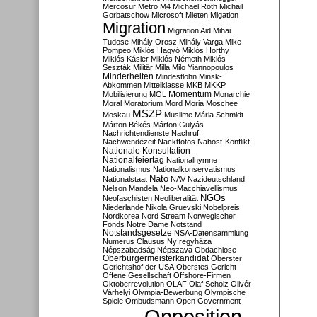
Mercosur
Metro M4
Michael Roth
Michail
Gorbatschow
Microsoft
Mieten
Migation
Migration
Migration Aid
Mihai
Tudose
Mihály Orosz
Mihály Varga
Mike
Pompeo
Miklós Hagyó
Miklós Horthy
Miklós Kásler
Miklós Németh
Miklós
Seszták
Militär
Milla
Milo Yiannopoulos
Minderheiten
Mindestlohn
Minsk-
Abkommen
Mittelklasse
MKB
MKKP
Momentum
Mobilisierung
MOL
Monarchie
Moral
Moratorium
Mord
Moria
Moschee
MSZP
Moskau
Muslime
Mária Schmidt
Márton Békés
Márton Gulyás
Nachrichtendienste
Nachruf
Nachwendezeit
Nacktfotos
Nahost-Konflikt
Nationale Konsultation
Nationalfeiertag
Nationalhymne
Nationalismus
Nationalkonservatismus
Nato
Nationalstaat
NAV
Nazideutschland
Nelson Mandela
Neo-Macchiavellismus
NGOs
Neofaschisten
Neoliberalität
Niederlande
Nikola Gruevski
Nobelpreis
Nordkorea
Nord Stream
Norwegischer
Fonds
Notre Dame
Notstand
Notstandsgesetze
NSA-Datensammlung
Numerus Clausus
Nyíregyháza
Népszabadság
Népszava
Obdachlose
Oberbürgermeisterkandidat
Oberster
Gerichtshof der USA
Oberstes Gericht
Offene Gesellschaft
Offshore-Firmen
Oktoberrevolution
OLAF
Olaf Scholz
Olivér
Várhelyi
Olympia-Bewerbung
Olympische
Spiele
Ombudsmann
Open Government
Opposition