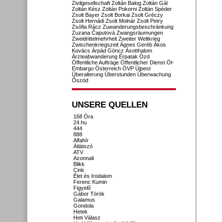
Zivilgesellschaft
Zoltán Balog
Zoltán Gál
Zoltán Kész
Zoltán Pokorni
Zoltán Spéder
Zsolt Bayer
Zsolt Borkai
Zsolt Gréczy
Zsolt Hernádi
Zsolt Molnár
Zsolt Petry
Zsófia Rácz
Zuwanderungsbeschränkung
Zuzana Čaputová
Zwangsräumungen
Zweidrittelmehrheit
Zweiter Weltkrieg
Zwischenkriegszeit
Ágnes Geréb
Ákos
Kovács
Árpád Göncz
Ásotthalom
Ärzteabwanderung
Érpatak
Ózd
Öffentliche Aufträge
Öffentlicher Dienst
Öl-
Embargo
Österreich
ÖVP
Újpest
Überalterung
Überstunden
Überwachung
Őszöd
UNSERE QUELLEN
168 Óra
24.hu
444
888
Alfahír
Átlátszó
ATV
Azonnali
Blikk
Cink
Élet és Irodalom
Ferenc Kumin
Figyelő
Gábor Török
Galamus
Gondola
Hetek
Heti Válasz