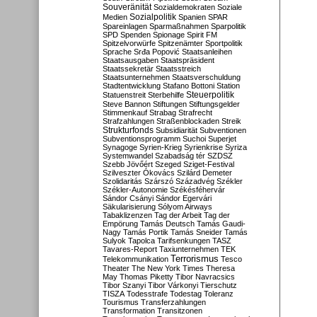
Souveränität
Sozialdemokraten
Soziale
Sozialpolitik
Medien
Spanien
SPAR
Spareinlagen
Sparmaßnahmen
Sparpolitik
SPD
Spenden
Spionage
Spirit FM
Spitzelvorwürfe
Spitzenämter
Sportpolitik
Sprache
Srđa Popović
Staatsanleihen
Staatsausgaben
Staatspräsident
Staatssekretär
Staatsstreich
Staatsunternehmen
Staatsverschuldung
Stadtentwicklung
Stafano Bottoni
Station
Steuerpolitik
Statuenstreit
Sterbehilfe
Steve Bannon
Stiftungen
Stiftungsgelder
Stimmenkauf
Strabag
Strafrecht
Strafzahlungen
Straßenblockaden
Streik
Strukturfonds
Subsidiarität
Subventionen
Subventionsprogramm
Suchoi Superjet
Synagoge
Syrien-Krieg
Syrienkrise
Syriza
Systemwandel
Szabadság tér
SZDSZ
Szebb Jövőért
Szeged
Sziget-Festival
Szilveszter Ókovács
Szilárd Demeter
Szolidaritás
Szárszó
Századvég
Székler
Székler-Autonomie
Székésféhervár
Sándor Csányi
Sándor Egervári
Säkularisierung
Sólyom Airways
Tabaklizenzen
Tag der Arbeit
Tag der
Empörung
Tamás Deutsch
Tamás Gaudi-
Nagy
Tamás Portik
Tamás Sneider
Tamás
Sulyok
Tapolca
Tarifsenkungen
TASZ
Tavares-Report
Taxiunternehmen
TEK
Terrorismus
Telekommunikation
Tesco
Theater
The New York Times
Theresa
May
Thomas Piketty
Tibor Navracsics
Tibor Szanyi
Tibor Várkonyi
Tierschutz
TISZA
Todesstrafe
Todestag
Toleranz
Tourismus
Transferzahlungen
Transformation
Transitzonen