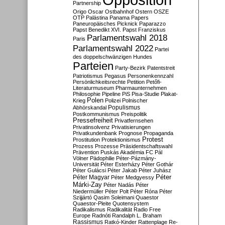
Partnership
Origo
Oscar
Ostbahnhof
Ostern
OSZE
OTP
Palästina
Panama Papers
Paneuropäisches Picknick
Paparazzo
Papst Benedikt XVI.
Papst Franziskus
Parlamentswahl 2018
Paris
Parlamentswahl 2022
Partei
des doppelschwänzigen Hundes
Parteien
Party-Bezirk
Patentstreit
Patriotismus
Pegasus
Personenkennzahl
Persönlichkeitsrechte
Petition
Petőfi-
Literaturmuseum
Pharmaunternehmen
Philosophie
Pipeline
PiS
Pisa-Studie
Plakat-
Polen
Krieg
Polizei
Polnischer
Populismus
Abhörskandal
Postkommunismus
Preispolitik
Pressefreiheit
Privatfernsehen
Privatinsolvenz
Privatisierungen
Privatkundenbank
Prognose
Propaganda
Protest
Prostitution
Protektionismus
Prozess
Prozesse
Präsidentschaftswahl
Prävention
Puskás Akadémia FC
Pál
Völner
Pädophilie
Péter-Pázmány-
Universität
Péter Esterházy
Péter Gothár
Péter Gulácsi
Péter Jakab
Péter Juhász
Péter
Péter Magyar
Péter Medgyessy
Márki-Zay
Péter Nadás
Péter
Niedermüller
Péter Polt
Péter Róna
Péter
Szijjártó
Qasim Soleimani
Quaestor
Quaestor-Pleite
Quotensystem
Radikalismus
Radikalität
Radio Free
Europe
Radnóti
Randalph L. Braham
Rassismus
Ratkó-Kinder
Rattenplage
Re-