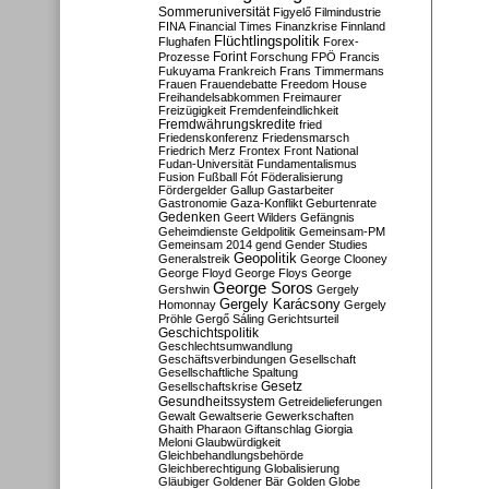
Sommeruniversität
Figyelő
Filmindustrie
FINA
Financial Times
Finanzkrise
Finnland
Flüchtlingspolitik
Flughafen
Forex-
Forint
Prozesse
Forschung
FPÖ
Francis
Fukuyama
Frankreich
Frans Timmermans
Frauen
Frauendebatte
Freedom House
Freihandelsabkommen
Freimaurer
Freizügigkeit
Fremdenfeindlichkeit
Fremdwährungskredite
fried
Friedenskonferenz
Friedensmarsch
Friedrich Merz
Frontex
Front National
Fudan-Universität
Fundamentalismus
Fusion
Fußball
Fót
Föderalisierung
Fördergelder
Gallup
Gastarbeiter
Gastronomie
Gaza-Konflikt
Geburtenrate
Gedenken
Geert Wilders
Gefängnis
Geheimdienste
Geldpolitik
Gemeinsam-PM
Gemeinsam 2014
gend
Gender Studies
Geopolitik
Generalstreik
George Clooney
George Floyd
George Floys
George
George Soros
Gershwin
Gergely
Gergely Karácsony
Homonnay
Gergely
Pröhle
Gergő Sáling
Gerichtsurteil
Geschichtspolitik
Geschlechtsumwandlung
Geschäftsverbindungen
Gesellschaft
Gesellschaftliche Spaltung
Gesetz
Gesellschaftskrise
Gesundheitssystem
Getreidelieferungen
Gewalt
Gewaltserie
Gewerkschaften
Ghaith Pharaon
Giftanschlag
Giorgia
Meloni
Glaubwürdigkeit
Gleichbehandlungsbehörde
Gleichberechtigung
Globalisierung
Gläubiger
Goldener Bär
Golden Globe