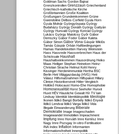
Goldman Sachs
Gordon Bajnai
Grenzzaun
Grenzkontrollen
Griechenland
Griechisch-katholische Kirche
Großbritannien
Große Koalition
Großungarn
Grundeinkommen
Grüne
Gwendoline Delbos-Corfield
Gyula Horn
Gyula Molnár
Gyöngyöspata
György
Budaházy
György Donáth
György Gattyán
György Hunvald
György Konrád
György
Lukács
György Matolcsy
Győr
Gábor
Demszky
Gábor Fodor
Gábor Kaleta
Gábor Vona
Gábor Simon
Gáspár Miklós
Tamás
Gáspár Orbán
Haftbedingungen
Hamas
Handelsketten
Harvey Weinstein
Hass
Hassrede
Hassverbrechen
Haus der
Haushalt
Schicksale
Haushaltseinkommen
Hausordnung
Heiko
Maas
Heiliger Stephan
Heineken
Heinz-
Christian Strache
Helmut Kohl
Henry
Kissinger
Herdenimmunität
Hertha BSC
Berlin
Heti Világgazdaság (HVG)
Heti
Válasz
Hilfsmaßnahmen
Hilfspaket
Hillary
Clinton
Historikerstreit
Hitler-Vergleich
Hollókő
Holocaust
Homo-Ehe
Homophobie
Homosexualität
Horst Seehofer
Hunxit
Huxit
HÉV
Häusliche Gewalt
Hír TV
Iain
Lindsay
Identität
Identitätspolitik
Ideologie
Ikonen
Ildikó Bangó Borbély
Ildikó Enyedi
Ildikó Lendvai
Ildikó Varga
Ildikó Vida
Illiberale
Illegale Einwanderung
Demokratie
Image
Imageschaden
Imagewandel
Immobilien
Impeachment
Impfung
Imre Horváth
Imre Kertész
Imre
Nagy
Imre Pozsgay
In-vitro-Fertilisation
Inflation
INA
Index
Informanten
Informationsfreiheit
Innenpolitik