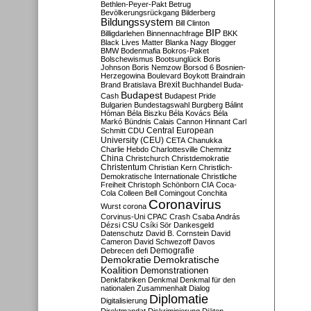
Bethlen-Peyer-Pakt
Betrug
Bevölkerungsrückgang
Bilderberg
Bildungssystem
Bill Clinton
BIP
Billigdarlehen
Binnennachfrage
BKK
Black Lives Matter
Blanka Nagy
Blogger
BMW
Bodenmafia
Bokros-Paket
Bolschewismus
Bootsunglück
Boris
Johnson
Boris Nemzow
Borsod 6
Bosnien-
Herzegowina
Boulevard
Boykott
Braindrain
Brexit
Brand
Bratislava
Buchhandel
Buda-
Budapest
Cash
Budapest Pride
Bulgarien
Bundestagswahl
Burgberg
Bálint
Hóman
Béla Biszku
Béla Kovács
Béla
Markó
Bündnis
Calais
Cannon Hinnant
Carl
Central European
Schmitt
CDU
University (CEU)
CETA
Chanukka
Charlie Hebdo
Charlottesville
Chemnitz
China
Christchurch
Christdemokratie
Christentum
Christian Kern
Christlich-
Demokratische Internationale
Christliche
Freiheit
Christoph Schönborn
CIA
Coca-
Cola
Colleen Bell
Comingout
Conchita
Coronavirus
Wurst
corona
Corvinus-Uni
CPAC
Crash
Csaba András
Dézsi
CSU
Csíki Sör
Dankesgeld
Datenschutz
David B. Cornstein
David
Cameron
David Schwezoff
Davos
Demografie
Debrecen
defi
Demokratie
Demokratische
Koalition
Demonstrationen
Denkfabriken
Denkmal
Denkmal für den
nationalen Zusammenhalt
Dialog
Diplomatie
Digitalisierung