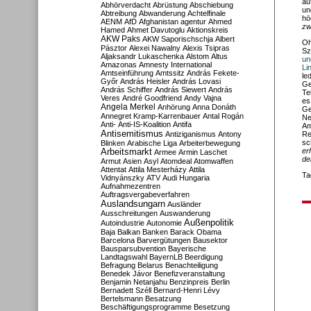
au
Abhörverdacht
Abrüstung
Abschiebung
un
Abtreibung
Abwanderung
Achtelfinale
hö
AENM
AfD
Afghanistan
agentur
Ahmed
zw
Hamed
Ahmet Davutoglu
Aktionskreis
AKW Paks
AKW Saporischschja
Albert
Oh
Pásztor
Alexei Nawalny
Alexis Tsipras
Sz
Aljaksandr Lukaschenka
Alstom
Altus
un
Amazonas
Amnesty International
Li
Amtseinführung
Amtssitz
András Fekete-
le
Győr
András Heisler
András Lovasi
Ge
András Schiffer
András Siewert
András
Te
Veres
André Goodfriend
Andy Vajna
es
Angela Merkel
Anhörung
Anna Donáth
Ge
Annegret Kramp-Karrenbauer
Antal Rogán
Ne
Anti-
Anti-IS-Koalition
Antifa
Am
Antisemitismus
Antiziganismus
Antony
Re
sc
Blinken
Arabische Liga
Arbeiterbewegung
er
Arbeitsmarkt
Armee
Armin Laschet
de
Armut
Asien
Asyl
Atomdeal
Atomwaffen
Attentat
Attila Mesterházy
Attila
Ta
Vidnyánszky
ATV
Audi Hungaria
Aufnahmezentren
Auftragsvergabeverfahren
Auslandsungarn
Ausländer
Ausschreitungen
Auswanderung
Außenpolitik
Autoindustrie
Autonomie
Baja
Balkan
Banken
Barack Obama
Barcelona
Barvergütungen
Bausektor
Bausparsubvention
Bayerische
Landtagswahl
BayernLB
Beerdigung
Befragung
Belarus
Benachteiligung
Benedek Jávor
Benefizveranstaltung
Benjamin Netanjahu
Benzinpreis
Berlin
Bernadett Széll
Bernard-Henri Lévy
Bertelsmann
Besatzung
Beschäftigungsprogramme
Besetzung