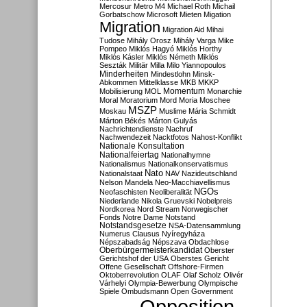
Mercosur
Metro M4
Michael Roth
Michail
Gorbatschow
Microsoft
Mieten
Migation
Migration
Migration Aid
Mihai
Tudose
Mihály Orosz
Mihály Varga
Mike
Pompeo
Miklós Hagyó
Miklós Horthy
Miklós Kásler
Miklós Németh
Miklós
Seszták
Militär
Milla
Milo Yiannopoulos
Minderheiten
Mindestlohn
Minsk-
Abkommen
Mittelklasse
MKB
MKKP
Momentum
Mobilisierung
MOL
Monarchie
Moral
Moratorium
Mord
Moria
Moschee
MSZP
Moskau
Muslime
Mária Schmidt
Márton Békés
Márton Gulyás
Nachrichtendienste
Nachruf
Nachwendezeit
Nacktfotos
Nahost-Konflikt
Nationale Konsultation
Nationalfeiertag
Nationalhymne
Nationalismus
Nationalkonservatismus
Nato
Nationalstaat
NAV
Nazideutschland
Nelson Mandela
Neo-Macchiavellismus
NGOs
Neofaschisten
Neoliberalität
Niederlande
Nikola Gruevski
Nobelpreis
Nordkorea
Nord Stream
Norwegischer
Fonds
Notre Dame
Notstand
Notstandsgesetze
NSA-Datensammlung
Numerus Clausus
Nyíregyháza
Népszabadság
Népszava
Obdachlose
Oberbürgermeisterkandidat
Oberster
Gerichtshof der USA
Oberstes Gericht
Offene Gesellschaft
Offshore-Firmen
Oktoberrevolution
OLAF
Olaf Scholz
Olivér
Várhelyi
Olympia-Bewerbung
Olympische
Spiele
Ombudsmann
Open Government
Opposition