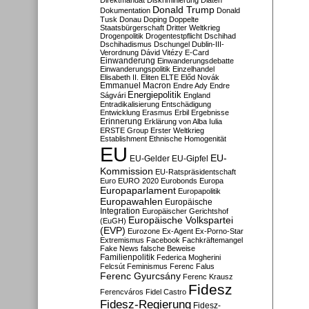
Direktmandat
Diskriminierung
Diäten
Donald Trump
Dokumentation
Donald
Tusk
Donau
Doping
Doppelte
Staatsbürgerschaft
Dritter Weltkrieg
Drogenpolitik
Drogentestpflicht
Dschihad
Dschihadismus
Dschungel
Dublin-III-
Verordnung
Dávid Vitézy
E-Card
Einwanderung
Einwanderungsdebatte
Einwanderungspolitik
Einzelhandel
Elisabeth II.
Eliten
ELTE
Előd Novák
Emmanuel Macron
Endre Ady
Endre
Energiepolitik
Ságvári
England
Entradikalisierung
Entschädigung
Entwicklung
Erasmus
Erbil
Ergebnisse
Erinnerung
Erklärung von Alba Iulia
ERSTE Group
Erster Weltkrieg
Establishment
Ethnische Homogenität
EU
EU-
EU-Gelder
EU-Gipfel
Kommission
EU-Ratspräsidentschaft
Euro
EURO 2020
Eurobonds
Europa
Europaparlament
Europapolitik
Europawahlen
Europäische
Integration
Europäischer Gerichtshof
Europäische Volkspartei
(EuGH)
(EVP)
Eurozone
Ex-Agent
Ex-Porno-Star
Extremismus
Facebook
Fachkräftemangel
Fake News
falsche Beweise
Familienpolitik
Federica Mogherini
Felcsút
Feminismus
Ferenc Falus
Ferenc Gyurcsány
Ferenc Krausz
Fidesz
Ferencváros
Fidel Castro
Fidesz-Regierung
Fidesz-