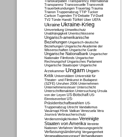
Transkarpatien
Transparency International
Transparenz
Transsexuelle
Transvestit
Trauerbekundungen
Trauertag
Trauma
Trianon
Truppenabzug
TTIP
Tucker
Carlson
Tugenden
TV-Debatte
TV-Duell
Türkei
TV2
Tünde Handó
Uber
UEFA
Ukraine-Krieg
Ukraine
Umverteilung
Umweltschutz
Unabhängigkeit
Unentschlossene
Ungarisch-amerikanische
Beziehungen
Ungarisch-deutsche
Beziehungen
Ungarische Akademie der
Wissenschaften
Ungarische Garde
Ungarische Nationalbank
Ungarischer
Nationaler Filmfonds
Ungarischer
Rechnungshof
Ungarisches Parlament
Ungarische Staatsoper
Ungarische
Ungarn
Ungarn-
Ärztekammer
Kritik
Universitäten
Universität für
Theater- und Filmkunst in Budapest
(SZFE)
Unruhen 2006
Unternehmen
Unternehmenssteuer
Unterschicht
Unterschriftenaktion
Untersuchung
Ursula
US-Botschaft
von der Leyen
US-
US-
Einreiseverbot
Präsidentschaftswahlen
US-
Truppenabzug
Utrecht
Vandalismus
Vasárnapi Hírek
Vatikan
Venezuela
Vera
Jourová
Verbraucherschutz
Vereinigte
Verdienstmöglichkeiten
Staaten von Amerika
Vereinte
Nationen
Verfahren
Verfassungsgericht
Verfassungsänderung
Vergangenheit
Vergewaltigungsvorwurf
Verhandlungen