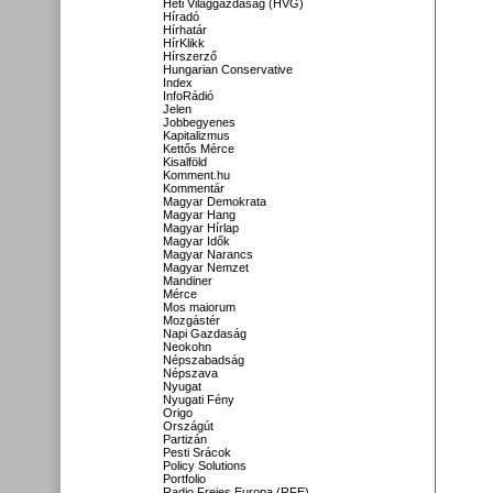
Heti Világgazdaság (HVG)
Híradó
Hírhatár
HírKlikk
Hírszerző
Hungarian Conservative
Index
InfoRádió
Jelen
Jobbegyenes
Kapitalizmus
Kettős Mérce
Kisalföld
Komment.hu
Kommentár
Magyar Demokrata
Magyar Hang
Magyar Hírlap
Magyar Idők
Magyar Narancs
Magyar Nemzet
Mandiner
Mérce
Mos maiorum
Mozgástér
Napi Gazdaság
Neokohn
Népszabadság
Népszava
Nyugat
Nyugati Fény
Origo
Országút
Partizán
Pesti Srácok
Policy Solutions
Portfolio
Radio Freies Europa (RFE)