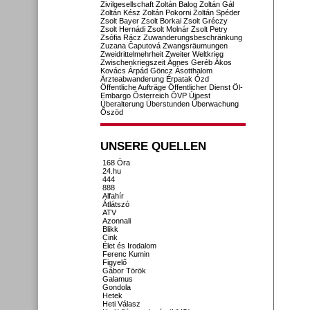
Zivilgesellschaft
Zoltán Balog
Zoltán Gál
Zoltán Kész
Zoltán Pokorni
Zoltán Spéder
Zsolt Bayer
Zsolt Borkai
Zsolt Gréczy
Zsolt Hernádi
Zsolt Molnár
Zsolt Petry
Zsófia Rácz
Zuwanderungsbeschränkung
Zuzana Čaputová
Zwangsräumungen
Zweidrittelmehrheit
Zweiter Weltkrieg
Zwischenkriegszeit
Ágnes Geréb
Ákos
Kovács
Árpád Göncz
Ásotthalom
Ärzteabwanderung
Érpatak
Ózd
Öffentliche Aufträge
Öffentlicher Dienst
Öl-
Embargo
Österreich
ÖVP
Újpest
Überalterung
Überstunden
Überwachung
Őszöd
UNSERE QUELLEN
168 Óra
24.hu
444
888
Alfahír
Átlátszó
ATV
Azonnali
Blikk
Cink
Élet és Irodalom
Ferenc Kumin
Figyelő
Gábor Török
Galamus
Gondola
Hetek
Heti Válasz