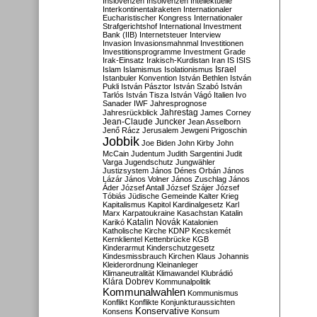
Inslovenzen
Insolvenzen
Intellektuelle
Interkontinentalraketen
Internationaler
Eucharistischer Kongress
Internationaler
Strafgerichtshof
International Investment
Bank (IIB)
Internetsteuer
Interview
Invasion
Invasionsmahnmal
Investitionen
Investitionsprogramme
Investment Grade
Irak-Einsatz
Irakisch-Kurdistan
Iran
IS
ISIS
Israel
Islam
Islamismus
Isolationismus
Istanbuler Konvention
István Bethlen
István
Pukli
István Pásztor
István Szabó
István
Tarlós
István Tisza
István Vágó
Italien
Ivo
Sanader
IWF
Jahresprognose
Jahrestag
Jahresrückblick
James Corney
Jean-Claude Juncker
Jean Asselborn
Jenő Rácz
Jerusalem
Jewgeni Prigoschin
Jobbik
Joe Biden
John Kirby
John
McCain
Judentum
Judith Sargentini
Judit
Varga
Jugendschutz
Jungwähler
Justizsystem
János Dénes Orbán
János
Lázár
János Volner
János Zuschlag
János
Áder
József Antall
József Szájer
József
Tóbiás
Jüdische Gemeinde
Kalter Krieg
Kapitalismus
Kapitol
Kardinalgesetz
Karl
Marx
Karpatoukraine
Kasachstan
Katalin
Katalin Novák
Karikó
Katalonien
Katholische Kirche
KDNP
Kecskemét
Kernklientel
Kettenbrücke
KGB
Kinderarmut
Kinderschutzgesetz
Kindesmissbrauch
Kirchen
Klaus Johannis
Kleiderordnung
Kleinanleger
Klimaneutralität
Klimawandel
Klubrádió
Klára Dobrev
Kommunalpolitik
Kommunalwahlen
Kommunismus
Konflikt
Konflikte
Konjunkturaussichten
Konservative
Konsens
Konsum