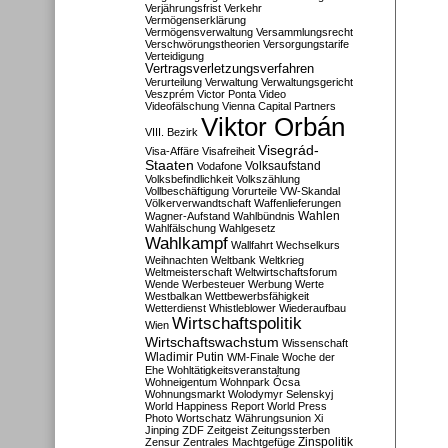
Verjährungsfrist
Verkehr
Vermögenserklärung
Vermögensverwaltung
Versammlungsrecht
Verschwörungstheorien
Versorgungstarife
Verteidigung
Vertragsverletzungsverfahren
Verurteilung
Verwaltung
Verwaltungsgericht
Veszprém
Victor Ponta
Video
Videofälschung
Vienna Capital Partners
Viktor Orbán
VIII. Bezirk
Visegrád-
Visa-Affäre
Visafreiheit
Staaten
Vodafone
Volksaufstand
Volksbefindlichkeit
Volkszählung
Vollbeschäftigung
Vorurteile
VW-Skandal
Völkerverwandtschaft
Waffenlieferungen
Wahlen
Wagner-Aufstand
Wahlbündnis
Wahlfälschung
Wahlgesetz
Wahlkampf
Wallfahrt
Wechselkurs
Weihnachten
Weltbank
Weltkrieg
Weltmeisterschaft
Weltwirtschaftsforum
Wende
Werbesteuer
Werbung
Werte
Westbalkan
Wettbewerbsfähigkeit
Wetterdienst
Whistleblower
Wiederaufbau
Wirtschaftspolitik
Wien
Wirtschaftswachstum
Wissenschaft
Wladimir Putin
WM-Finale
Woche der
Ehe
Wohltätigkeitsveranstaltung
Wohneigentum
Wohnpark Ócsa
Wohnungsmarkt
Wolodymyr Selenskyj
World Happiness Report
World Press
Photo
Wortschatz
Währungsunion
Xi
Jinping
ZDF
Zeitgeist
Zeitungssterben
Zensur
Zentrales Machtgefüge
Zinspolitik