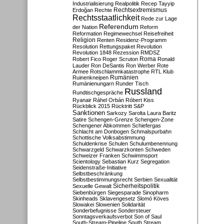
Industrialisierung
Realpolitik
Recep Tayyip
Rechtsextremismus
Erdoğan
Rechte
Rechtsstaatlichkeit
Rede zur Lage
Referendum
der Nation
Reform
Reformation
Regimewechsel
Reisefreiheit
Religion
Renten
Residenz-Programm
Resolution
Rettungspaket
Revolution
Revolution 1848
Rezession
RMDSZ
Roma
Robert Fico
Roger Scruton
Ronald
Lauder
Ron DeSantis
Ron Werber
Rote
Armee
Rotschlammkatastrophe
RTL Klub
Ruinenkneipen
Rumänien
Rumänienungarn
Runder Tisch
Russland
Rundtischgespräche
Ryanair
Ráhel Orbán
Róbert Kiss
Rückblick 2015
Rücktritt
S&P
Sanktionen
Sarkozy
Sarolta Laura Baritz
Satire
Schengen-Grenze
Schengen-Zone
Schengener Abkommen
Schiefergas
Schlacht am Donbogen
Schmalspurbahn
Schottische Volksabstimmung
Schuldenkrise
Schulen
Schulumbenennung
Schwarzgeld
Schwarzkonten
Schweden
Schweizer Franken
Schwimmsport
Scientology
Sebastian Kurz
Segregation
Seidenstraße-Initiative
Selbstbeschränkung
Selbstbestimmungsrecht
Serbien
Sexualität
Sicherheitspolitik
Sexuelle Gewalt
Siebenbürgen
Siegesparade
Sinopharm
Skinheads
Sklavengesetz
Slomó Köves
Slowakei
Slowenien
Solidarität
Sonderbefugnisse
Sondersteuer
Sonntagsverkaufsverbot
Son of Saul
South-Stream-Pipeline
South Stream