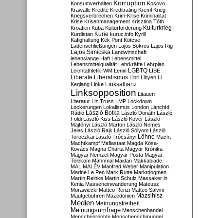
Korruption
Konsumverhalten
Kosovo
Krawalle
Kredite
Kreditrating
Kreml
Krieg
Kriegsverbrechen
Krim-Krise
Kriminalität
Krise
Krisenmanagement
Krisztina Tóth
Kulturkrieg
Kroatien
Kuba
Kulturförderung
Kurdistan
Kurie
kuruc.info
Kyrill
Käfighaltung
Kék Pont
Kötcse
Ladenschließungen
Lajos Bokros
Lajos Rig
Lajos Simicska
Landwirtschaft
lebenslange Haft
Lebensmittel
Lebensmittelqualität
Lehrkräfte
Lehrplan
LGBTQ
Leichtathletik-WM
Lenin
LIBE
Liberale
Liberalismus
Libri
Libyen
Li
Linksallianz
Keqiang
Linke
Linksopposition
Litauen
Literatur
Liz Truss
LMP
Lockdown
Lockerungen
Lokalismus
London
Lánchíd
Rádió
László Botka
László Donáth
László
Földi
László Kiss
László Kövér
László
Majtényi
László Marton
László Nemes
Jeles
László Rajk
László Sólyom
László
Löhne
Toroczkai
László Trócsányi
Macht
Machtkampf
Mafiastaat
Magda Kósa-
Kovács
Magna Charta
Magyar Krónika
Magyar Nemzet
Magyar Posta
Magyar
Telekom
Mahnmal
Maidan
Makkabiade
MAL
MALÉV
Manfred Weber
Manipulation
Marine Le Pen
Mark Rutte
Marktdogmen
Martin Reinke
Martin Schulz
Massaker in
Kenia
Masseneinwanderung
Mateusz
Morawiecki
Matteo Renzi
Matteo Salvini
Mautgebühren
Mazedonien
Mazsihisz
Medien
Meinungsfreiheit
Meinungsumfrage
Menschenhandel
Menschenrechte
Menschenschmuggel