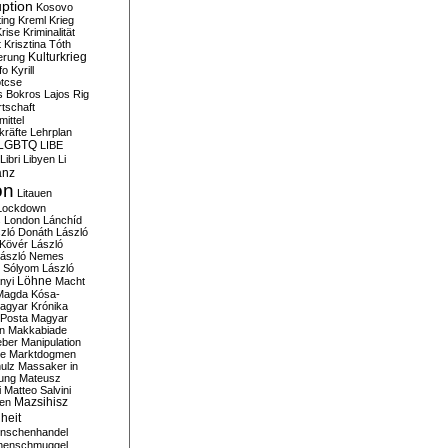
ption
Kosovo
ting
Kreml
Krieg
rise
Kriminalität
t
Krisztina Tóth
Kulturkrieg
erung
fo
Kyrill
tcse
s Bokros
Lajos Rig
tschaft
ittel
kräfte
Lehrplan
LGBTQ
LIBE
Libri
Libyen
Li
anz
on
Litauen
Lockdown
s
London
Lánchíd
zló Donáth
László
 Kövér
László
ászló Nemes
ó Sólyom
László
Löhne
nyi
Macht
Magda Kósa-
agyar Krónika
Posta
Magyar
n
Makkabiade
eber
Manipulation
te
Marktdogmen
ulz
Massaker in
ung
Mateusz
i
Matteo Salvini
en
Mazsihisz
heit
nschenhandel
henschmuggel