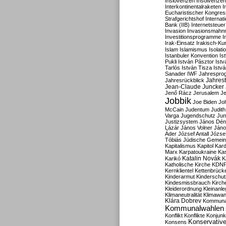
Inslovenzen
Insolvenzen
Interkontinentalraketen
I
Eucharistischer Kongres
Strafgerichtshof
Internat
Bank (IIB)
Internetsteuer
Invasion
Invasionsmahn
Investitionsprogramme
I
Irak-Einsatz
Irakisch-Ku
Islam
Islamismus
Isolat
Istanbuler Konvention
Is
Pukli
István Pásztor
Ist
Tarlós
István Tisza
Istv
Sanader
IWF
Jahrespro
Jahres
Jahresrückblick
Jean-Claude Juncker
Jenő Rácz
Jerusalem
Je
Jobbik
Joe Biden
Jo
McCain
Judentum
Judith
Varga
Jugendschutz
Jun
Justizsystem
János Dén
Lázár
János Volner
Jáno
Áder
József Antall
József
Tóbiás
Jüdische Gemei
Kapitalismus
Kapitol
Kard
Marx
Karpatoukraine
Ka
Katalin Novák
Karikó
K
Katholische Kirche
KDN
Kernklientel
Kettenbrück
Kinderarmut
Kinderschu
Kindesmissbrauch
Kirch
Kleiderordnung
Kleinanle
Klimaneutralität
Klimawan
Klára Dobrev
Kommunal
Kommunalwahlen
Konflikt
Konflikte
Konjunk
Konservativ
Konsens