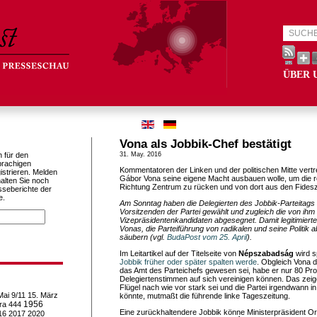
ÜBER 
Vona als Jobbik-Chef bestätigt
h für den
31. May. 2016
prachigen
Kommentatoren der Linken und der politischen Mitte vertr
istrieren. Melden
Gábor Vona seine eigene Macht ausbauen wolle, um die re
alten Sie noch
Richtung Zentrum zu rücken und von dort aus den Fides
sseberichte der
e.
Am Sonntag haben die Delegierten des Jobbik-Parteitag
Vorsitzenden der Partei gewählt und zugleich die von ih
Vizepräsidentenkandidaten abgesegnet. Damit legitimier
Vonas, die Parteiführung von radikalen und seine Politik 
säubern (vgl.
BudaPost vom 25. April
).
Im Leitartikel auf der Titelseite von
Népszabadság
wird s
Jobbik früher oder später spalten werde
. Obgleich Vona d
das Amt des Parteichefs gewesen sei, habe er nur 80 Pro
Delegiertenstimmen auf sich vereinigen können. Das zeig
Flügel nach wie vor stark sei und die Partei irgendwann i
Mai
9/11
15. März
könnte, mutmaßt die führende linke Tageszeitung.
1956
ra
444
Eine zurückhaltendere Jobbik könne Ministerpräsident 
16
2017
2020