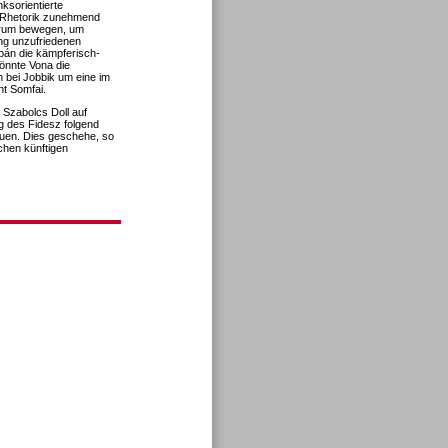
nksorientierte
-Rhetorik zunehmend
ntrum bewegen, um
ng unzufriedenen
rbán die kämpferisch-
könnte Vona die
h bei Jobbik um eine im
nt Somfai.
t Szabolcs Doll auf
g des Fidesz folgend
auen. Dies geschehe, so
ichen künftigen