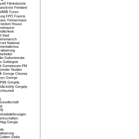
yelő
Filmindustrie
nanzkrise
Finnland
olitik
Forex-
ung
FPÖ
Francis
rans Timmermans
reedom House
reimaurer
dlichkeit
e
fried
densmarsch
ront National
mentalismus
alisierung
arbeiter
ikt
Geburtenrate
rs
Gefängnis
ik
Gemeinsam-PM
Gender Studies
ik
George Clooney
oys
George
ros
Gergely
arácsony
Gergely
chtsurteil
g
Gesellschaft
ng
tz
treidelieferungen
erkschaften
hlag
Giorgia
rde
alisierung
Golden Globe