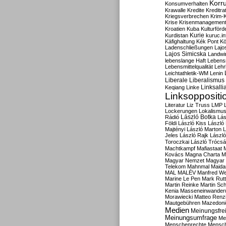
Korru
Konsumverhalten
Krawalle
Kredite
Kreditra
Kriegsverbrechen
Krim-K
Krise
Krisenmanagemen
Kroatien
Kuba
Kulturförd
Kurdistan
Kurie
kuruc.in
Käfighaltung
Kék Pont
Kö
Ladenschließungen
Lajo
Lajos Simicska
Landwir
lebenslange Haft
Lebensm
Lebensmittelqualität
Lehr
Leichtathletik-WM
Lenin
Liberale
Liberalismus
Linksalli
Keqiang
Linke
Linksoppositi
Literatur
Liz Truss
LMP
Lockerungen
Lokalismu
Rádió
László Botka
Lás
Földi
László Kiss
László
Majtényi
László Marton
L
Jeles
László Rajk
Lászl
Toroczkai
László Trócsá
Machtkampf
Mafiastaat
Kovács
Magna Charta
M
Magyar Nemzet
Magyar 
Telekom
Mahnmal
Maida
MAL
MALÉV
Manfred W
Marine Le Pen
Mark Rut
Martin Reinke
Martin Sch
Kenia
Masseneinwander
Morawiecki
Matteo Renz
Mautgebühren
Mazedoni
Medien
Meinungsfrei
Meinungsumfrage
Me
Menschenrechte
Mensc