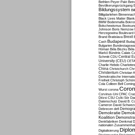
Bethlen-Peyer-Pakt
Betr
Bevölkerungsrückgang
B
Bildungssystem
Bil
Billigdarlehen
Binnennach
Black Lives Matter
Blan
BMW
Bodenmafia
Bokro
Bolschewismus
Bootsun
Johnson
Boris Nemzow
Herzegowina
Boulevard
Brexit
Brand
Bratislava
Budapest
Cash
Budap
Bulgarien
Bundestagswa
Hóman
Béla Biszku
Béla
Markó
Bündnis
Calais
Ca
Central E
Schmitt
CDU
University (CEU)
CET
Charlie Hebdo
Charlottes
China
Christchurch
Chr
Christentum
Christian 
Demokratische Internati
Freiheit
Christoph Schön
Cola
Colleen Bell
Coming
Coron
Wurst
corona
Corvinus-Uni
CPAC
Cra
Dézsi
CSU
Csíki Sör
Da
Datenschutz
David B. Co
Cameron
David Schwezo
Demogra
Debrecen
defi
Demokratie
Demokr
Koalition
Demonstra
Denkfabriken
Denkmal
D
nationalen Zusammenhal
Diplom
Digitalisierung