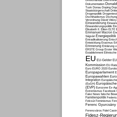
Direktmandat
Diskrimini
Donald
Dokumentation
Tusk
Donau
Doping
Dop
Staatsbürgerschaft
Dritt
Drogenpolitik
Drogentestp
Dschihadismus
Dschung
Verordnung
Dávid Vitézy
Einwanderung
Einwan
Einwanderungspolitik
Ein
Elisabeth II.
Eliten
ELTE
Emmanuel Macron
En
Energiepolitik
Ságvári
Entradikalisierung
Entsc
Entwicklung
Erasmus
Erb
Erinnerung
Erklärung vo
ERSTE Group
Erster We
Establishment
Ethnische
EU
EU-Gelder
EU
Kommission
EU-Rats
Euro
EURO 2020
Eurob
Europaparlament
E
Europawahlen
Euro
Integration
Europäische
Europäische 
(EuGH)
(EVP)
Eurozone
Ex-Ag
Extremismus
Facebook
Fake News
falsche Bew
Familienpolitik
Federic
Felcsút
Feminismus
Fer
Ferenc Gyurcsány
Ferencváros
Fidel Castr
Fidesz-Regieru