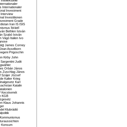
Intellektuelle
nternationaler
s
Internationaler
ional Investment
Interview
mal
Investitionen
nvestment Grade
rdistan
Iran
IS
ISIS
Israel
ionismus
tván Bethlen
István
ván Szabó
István
án Vágó
Italien
Ivo
gnose
tag
James Corney
Jean Asselborn
wgeni Prigoschin
hn Kirby
John
 Sargentini
Judit
gwähler
es Orbán
János
s Zuschlag
János
 Szájer
József
nde
Kalter Krieg
inalgesetz
Karl
sachstan
Katalin
atalonien
P
Kecskemét
e
KGB
tzgesetz
en
Klaus Johannis
ger
del
Klubrádió
politik
Kommunismus
turaussichten
e
Konsum