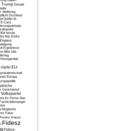
erung
Diäten
 Trump
Donald
pelte
er Weltkrieg
flicht
Dschihad
el
Dublin-III-
E-Card
derungsdebatte
zelhandel
Előd Novák
dre Ady
Endre
England
hädigung
il
Ergebnisse
n Alba Iulia
ltkrieg
 Homogenität
EU-
-Gipfel
präsidentschaft
onds
Europa
uropapolitik
päische
r Gerichtshof
Volkspartei
ent
Ex-Porno-Star
Fachkräftemangel
eise
a Mogherini
enc Falus
Ferenc Krausz
Fidesz
o
ng
Fidesz-