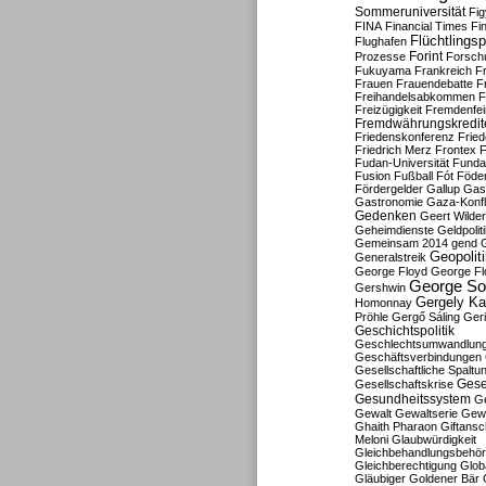
Sommeruniversität
Fig
FINA
Financial Times
Fi
Flüchtlingsp
Flughafen
Forint
Prozesse
Forsch
Fukuyama
Frankreich
F
Frauen
Frauendebatte
F
Freihandelsabkommen
F
Freizügigkeit
Fremdenfein
Fremdwährungskredit
Friedenskonferenz
Frie
Friedrich Merz
Frontex
F
Fudan-Universität
Funda
Fusion
Fußball
Fót
Föder
Fördergelder
Gallup
Gast
Gastronomie
Gaza-Konfl
Gedenken
Geert Wilde
Geheimdienste
Geldpolit
Gemeinsam 2014
gend
Geopolit
Generalstreik
George Floyd
George Fl
George So
Gershwin
Gergely K
Homonnay
Pröhle
Gergő Sáling
Geri
Geschichtspolitik
Geschlechtsumwandlun
Geschäftsverbindungen
Gesellschaftliche Spaltu
Gese
Gesellschaftskrise
Gesundheitssystem
Ge
Gewalt
Gewaltserie
Gew
Ghaith Pharaon
Giftansc
Meloni
Glaubwürdigkeit
Gleichbehandlungsbehö
Gleichberechtigung
Glob
Gläubiger
Goldener Bär