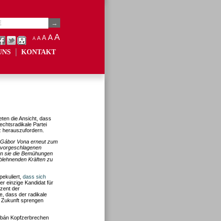
A
A
A
A
A
UNS
KONTAKT
eten die Ansicht, dass
chtsradikale Partei
z herauszufordern.
s Gábor Vona erneut zum
m vorgeschlagenen
ten sie die Bemühungen
ablehnenden Kräften zu
pekuliert,
dass sich
er einzige Kandidat für
zent der
e, dass der radikale
n Zukunft sprengen
Orbán Kopfzerbrechen