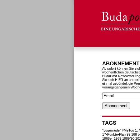
ABONNEMENT
Ab sofort können Sie sic
wöchentlichen deutschs
BudaPost-Newsletter reg
Sie sich HIER an und erh
einmal gebündelt die Pre
vorangegangenen Woch
TAGS
"Lügenrede"
#MeToo
1. 
17-Punkte-Plan
99
168 ó
1968er
1989
1989/90
20