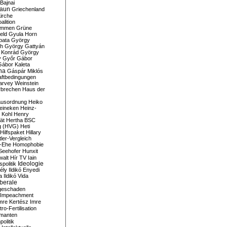
Bajnai
aun
Griechenland
irche
lition
ommen
Grüne
eld
Gyula Horn
pata
György
th
György Gattyán
 Konrád
György
y
Győr
Gábor
Gábor Kaleta
na
Gáspár Miklós
ftbedingungen
arvey Weinstein
brechen
Haus der
usordnung
Heiko
eineken
Heinz-
 Kohl
Henry
ät
Hertha BSC
g (HVG)
Heti
Hilfspaket
Hillary
tler-Vergleich
-Ehe
Homophobie
Seehofer
Hunxit
walt
Hír TV
Iain
spolitik
Ideologie
ély
Ildikó Enyedi
a
Ildikó Vida
liberale
geschaden
Impeachment
mre Kertész
Imre
itro-Fertilisation
rmanten
politik