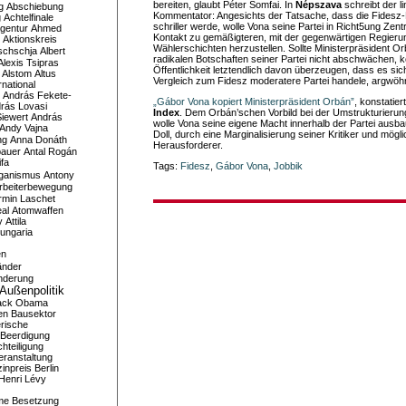
bereiten, glaubt Péter Somfai. In
Népszava
schreibt der li
g
Abschiebung
Kommentator: Angesichts der Tatsache, dass die Fidesz
g
Achtelfinale
schriller werde, wolle Vona seine Partei in Richt5ung Ze
gentur
Ahmed
Kontakt zu gemäßigteren, mit der gegenwärtigen Regieru
Aktionskreis
Wählerschichten herzustellen. Sollte Ministerpräsident O
schschja
Albert
radikalen Botschaften seiner Partei nicht abschwächen, 
Alexis Tsipras
Öffentlichkeit letztendlich davon überzeugen, dass es sic
Alstom
Altus
Vergleich zum Fidesz moderatere Partei handele, argwöh
national
András Fekete-
„Gábor Vona kopiert Ministerpräsident Orbán”
, konstatier
rás Lovasi
Index
. Dem Orbán’schen Vorbild bei der Umstrukturierun
iewert
András
wolle Vona seine eigene Macht innerhalb der Partei ausb
Andy Vajna
Doll, durch eine Marginalisierung seiner Kritiker und mögl
ng
Anna Donáth
Herausforderer.
bauer
Antal Rogán
ifa
Tags:
Fidesz
,
Gábor Vona
,
Jobbik
iganismus
Antony
rbeiterbewegung
rmin Laschet
al
Atomwaffen
y
Attila
ungaria
en
änder
nderung
Außenpolitik
ack Obama
en
Bausektor
rische
Beerdigung
hteiligung
eranstaltung
inpreis
Berlin
Henri Lévy
me
Besetzung