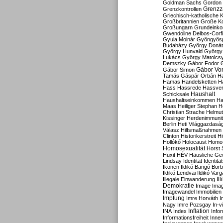
Goldman Sachs
Gordon 
Grenzz
Grenzkontrollen
Griechisch-katholische K
Großbritannien
Große Koa
Großungarn
Grundeink
Gwendoline Delbos-Corfi
Gyula Molnár
Gyöngyös
Budaházy
György Doná
György Hunvald
György
Lukács
György Matolcs
Demszky
Gábor Fodor
Gábor Vo
Gábor Simon
Tamás
Gáspár Orbán
Ha
Hamas
Handelsketten
H
Hass
Hassrede
Hassver
Haushalt
Schicksale
Haushaltseinkommen
Ha
Maas
Heiliger Stephan
H
Christian Strache
Helmut
Kissinger
Herdenimmunit
Berlin
Heti Világgazdasá
Válasz
Hilfsmaßnahmen
Clinton
Historikerstreit
Hi
Hollókő
Holocaust
Homo
Homosexualität
Horst 
Huxit
HÉV
Häusliche Ge
Lindsay
Identität
Identität
Ikonen
Ildikó Bangó Borb
Ildikó Lendvai
Ildikó Varg
Il
Illegale Einwanderung
Demokratie
Image
Ima
Imagewandel
Immobilien
Impfung
Imre Horváth
I
Nagy
Imre Pozsgay
In-v
Inflation
INA
Index
Info
Informationsfreiheit
Innen