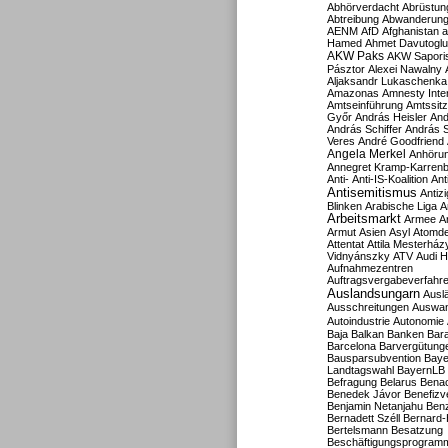
Abhörverdacht
Abrüstun
Abtreibung
Abwanderun
AENM
AfD
Afghanistan
a
Hamed
Ahmet Davutoglu
AKW Paks
AKW Sapori
Pásztor
Alexei Nawalny
Aljaksandr Lukaschenka
Amazonas
Amnesty Inter
Amtseinführung
Amtssitz
Győr
András Heisler
And
András Schiffer
András S
Veres
André Goodfriend
Angela Merkel
Anhöru
Annegret Kramp-Karren
Anti-
Anti-IS-Koalition
Ant
Antisemitismus
Antiz
Blinken
Arabische Liga
A
Arbeitsmarkt
Armee
A
Armut
Asien
Asyl
Atomde
Attentat
Attila Mesterház
Vidnyánszky
ATV
Audi H
Aufnahmezentren
Auftragsvergabeverfahr
Auslandsungarn
Ausl
Ausschreitungen
Auswa
Autoindustrie
Autonomie
Baja
Balkan
Banken
Bar
Barcelona
Barvergütung
Bausparsubvention
Baye
Landtagswahl
BayernLB
Befragung
Belarus
Benac
Benedek Jávor
Benefizv
Benjamin Netanjahu
Benz
Bernadett Széll
Bernard-
Bertelsmann
Besatzung
Beschäftigungsprogram