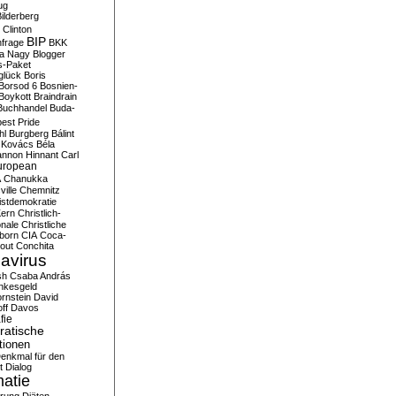
ug
ilderberg
l Clinton
BIP
frage
BKK
ka Nagy
Blogger
s-Paket
glück
Boris
Borsod 6
Bosnien-
Boykott
Braindrain
Buchhandel
Buda-
est Pride
hl
Burgberg
Bálint
 Kovács
Béla
nnon Hinnant
Carl
uropean
A
Chanukka
ville
Chemnitz
istdemokratie
Kern
Christlich-
onale
Christliche
born
CIA
Coca-
out
Conchita
avirus
sh
Csaba András
nkesgeld
rnstein
David
ff
Davos
fie
atische
tionen
enkmal für den
t
Dialog
atie