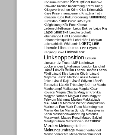
Korruption
Konsumverhalten
Kosovo
Krawalle
Kredite
Kreditrating
Kreml
Krieg
Kriegsverbrechen
Krim-Krise
Kriminalität
Krise
Krisenmanagement
Krisztina Tóth
Kulturkrieg
Kroatien
Kuba
Kulturförderung
Kurdistan
Kurie
kuruc.info
Kyrill
Käfighaltung
Kék Pont
Kötcse
Ladenschließungen
Lajos Bokros
Lajos Rig
Lajos Simicska
Landwirtschaft
lebenslange Haft
Lebensmittel
Lebensmittelqualität
Lehrkräfte
Lehrplan
LGBTQ
Leichtathletik-WM
Lenin
LIBE
Liberale
Liberalismus
Libri
Libyen
Li
Linksallianz
Keqiang
Linke
Linksopposition
Litauen
Literatur
Liz Truss
LMP
Lockdown
Lockerungen
Lokalismus
London
Lánchíd
Rádió
László Botka
László Donáth
László
Földi
László Kiss
László Kövér
László
Majtényi
László Marton
László Nemes
Jeles
László Rajk
László Sólyom
László
Löhne
Toroczkai
László Trócsányi
Macht
Machtkampf
Mafiastaat
Magda Kósa-
Kovács
Magna Charta
Magyar Krónika
Magyar Nemzet
Magyar Posta
Magyar
Telekom
Mahnmal
Maidan
Makkabiade
MAL
MALÉV
Manfred Weber
Manipulation
Marine Le Pen
Mark Rutte
Marktdogmen
Martin Reinke
Martin Schulz
Massaker in
Kenia
Masseneinwanderung
Mateusz
Morawiecki
Matteo Renzi
Matteo Salvini
Mautgebühren
Mazedonien
Mazsihisz
Medien
Meinungsfreiheit
Meinungsumfrage
Menschenhandel
Menschenrechte
Menschenschmuggel