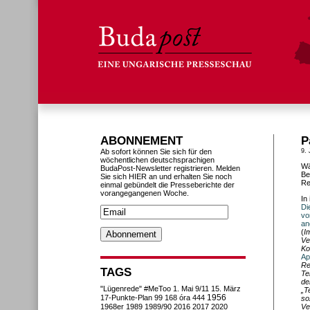
ABONNEMENT
P
Ab sofort können Sie sich für den
9. 
wöchentlichen deutschsprachigen
Wä
BudaPost-Newsletter registrieren. Melden
Be
Sie sich HIER an und erhalten Sie noch
Re
einmal gebündelt die Presseberichte der
vorangegangenen Woche.
In
Di
vo
an
(
I
Ve
Ko
Apr
Re
TAGS
Te
de
"Lügenrede"
#MeToo
1. Mai
9/11
15. März
„T
1956
17-Punkte-Plan
99
168 óra
444
so
1968er
1989
1989/90
2016
2017
2020
Ve