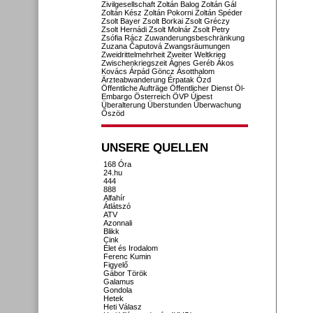
Zivilgesellschaft
Zoltán Balog
Zoltán Gál
Zoltán Kész
Zoltán Pokorni
Zoltán Spéder
Zsolt Bayer
Zsolt Borkai
Zsolt Gréczy
Zsolt Hernádi
Zsolt Molnár
Zsolt Petry
Zsófia Rácz
Zuwanderungsbeschränkung
Zuzana Čaputová
Zwangsräumungen
Zweidrittelmehrheit
Zweiter Weltkrieg
Zwischenkriegszeit
Ágnes Geréb
Ákos
Kovács
Árpád Göncz
Ásotthalom
Ärzteabwanderung
Érpatak
Ózd
Öffentliche Aufträge
Öffentlicher Dienst
Öl-
Embargo
Österreich
ÖVP
Újpest
Überalterung
Überstunden
Überwachung
Őszöd
UNSERE QUELLEN
168 Óra
24.hu
444
888
Alfahír
Átlátszó
ATV
Azonnali
Blikk
Cink
Élet és Irodalom
Ferenc Kumin
Figyelő
Gábor Török
Galamus
Gondola
Hetek
Heti Válasz