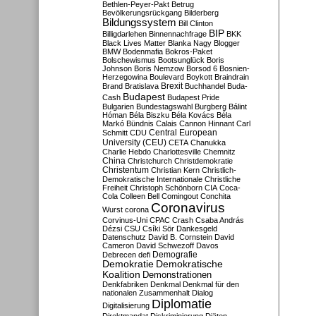
Bethlen-Peyer-Pakt
Betrug
Bevölkerungsrückgang
Bilderberg
Bildungssystem
Bill Clinton
BIP
Billigdarlehen
Binnennachfrage
BKK
Black Lives Matter
Blanka Nagy
Blogger
BMW
Bodenmafia
Bokros-Paket
Bolschewismus
Bootsunglück
Boris
Johnson
Boris Nemzow
Borsod 6
Bosnien-
Herzegowina
Boulevard
Boykott
Braindrain
Brexit
Brand
Bratislava
Buchhandel
Buda-
Budapest
Cash
Budapest Pride
Bulgarien
Bundestagswahl
Burgberg
Bálint
Hóman
Béla Biszku
Béla Kovács
Béla
Markó
Bündnis
Calais
Cannon Hinnant
Carl
Central European
Schmitt
CDU
University (CEU)
CETA
Chanukka
Charlie Hebdo
Charlottesville
Chemnitz
China
Christchurch
Christdemokratie
Christentum
Christian Kern
Christlich-
Demokratische Internationale
Christliche
Freiheit
Christoph Schönborn
CIA
Coca-
Cola
Colleen Bell
Comingout
Conchita
Coronavirus
Wurst
corona
Corvinus-Uni
CPAC
Crash
Csaba András
Dézsi
CSU
Csíki Sör
Dankesgeld
Datenschutz
David B. Cornstein
David
Cameron
David Schwezoff
Davos
Demografie
Debrecen
defi
Demokratie
Demokratische
Koalition
Demonstrationen
Denkfabriken
Denkmal
Denkmal für den
nationalen Zusammenhalt
Dialog
Diplomatie
Digitalisierung