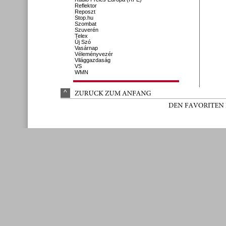
Reflektor
Reposzt
Stop.hu
Szombat
Szuverén
Telex
Új Szó
Vasárnap
Véleményvezér
Világgazdaság
VS
WMN
^
ZURÜ
CK 
ZUM 
ANFANG
DEN 
FAVORITEN 