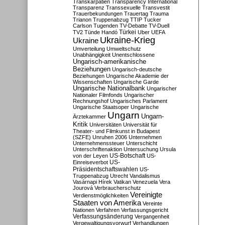
Transkarpatien
Transparency International
Transparenz
Transsexuelle
Transvestit
Trauerbekundungen
Trauertag
Trauma
Trianon
Truppenabzug
TTIP
Tucker
Carlson
Tugenden
TV-Debatte
TV-Duell
Türkei
TV2
Tünde Handó
Uber
UEFA
Ukraine-Krieg
Ukraine
Umverteilung
Umweltschutz
Unabhängigkeit
Unentschlossene
Ungarisch-amerikanische
Beziehungen
Ungarisch-deutsche
Beziehungen
Ungarische Akademie der
Wissenschaften
Ungarische Garde
Ungarische Nationalbank
Ungarischer
Nationaler Filmfonds
Ungarischer
Rechnungshof
Ungarisches Parlament
Ungarische Staatsoper
Ungarische
Ungarn
Ungarn-
Ärztekammer
Kritik
Universitäten
Universität für
Theater- und Filmkunst in Budapest
(SZFE)
Unruhen 2006
Unternehmen
Unternehmenssteuer
Unterschicht
Unterschriftenaktion
Untersuchung
Ursula
US-Botschaft
von der Leyen
US-
US-
Einreiseverbot
Präsidentschaftswahlen
US-
Truppenabzug
Utrecht
Vandalismus
Vasárnapi Hírek
Vatikan
Venezuela
Vera
Jourová
Verbraucherschutz
Vereinigte
Verdienstmöglichkeiten
Staaten von Amerika
Vereinte
Nationen
Verfahren
Verfassungsgericht
Verfassungsänderung
Vergangenheit
Vergewaltigungsvorwurf
Verhandlungen