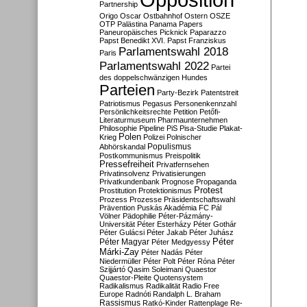
Partnership
Origo
Oscar
Ostbahnhof
Ostern
OSZE
OTP
Palästina
Panama Papers
Paneuropäisches Picknick
Paparazzo
Papst Benedikt XVI.
Papst Franziskus
Parlamentswahl 2018
Paris
Parlamentswahl 2022
Partei
des doppelschwänzigen Hundes
Parteien
Party-Bezirk
Patentstreit
Patriotismus
Pegasus
Personenkennzahl
Persönlichkeitsrechte
Petition
Petőfi-
Literaturmuseum
Pharmaunternehmen
Philosophie
Pipeline
PiS
Pisa-Studie
Plakat-
Polen
Krieg
Polizei
Polnischer
Populismus
Abhörskandal
Postkommunismus
Preispolitik
Pressefreiheit
Privatfernsehen
Privatinsolvenz
Privatisierungen
Privatkundenbank
Prognose
Propaganda
Protest
Prostitution
Protektionismus
Prozess
Prozesse
Präsidentschaftswahl
Prävention
Puskás Akadémia FC
Pál
Völner
Pädophilie
Péter-Pázmány-
Universität
Péter Esterházy
Péter Gothár
Péter Gulácsi
Péter Jakab
Péter Juhász
Péter
Péter Magyar
Péter Medgyessy
Márki-Zay
Péter Nadás
Péter
Niedermüller
Péter Polt
Péter Róna
Péter
Szijjártó
Qasim Soleimani
Quaestor
Quaestor-Pleite
Quotensystem
Radikalismus
Radikalität
Radio Free
Europe
Radnóti
Randalph L. Braham
Rassismus
Ratkó-Kinder
Rattenplage
Re-