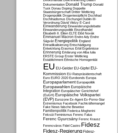
Direktmandat
Diskriminierung
Diäten
Donald Trump
Dokumentation
Donald
Tusk
Donau
Doping
Doppelte
Staatsbürgerschaft
Dritter Weltkrieg
Drogenpolitik
Drogentestpflicht
Dschihad
Dschihadismus
Dschungel
Dublin-III-
Verordnung
Dávid Vitézy
E-Card
Einwanderung
Einwanderungsdebatte
Einwanderungspolitik
Einzelhandel
Elisabeth II.
Eliten
ELTE
Előd Novák
Emmanuel Macron
Endre Ady
Endre
Energiepolitik
Ságvári
England
Entradikalisierung
Entschädigung
Entwicklung
Erasmus
Erbil
Ergebnisse
Erinnerung
Erklärung von Alba Iulia
ERSTE Group
Erster Weltkrieg
Establishment
Ethnische Homogenität
EU
EU-
EU-Gelder
EU-Gipfel
Kommission
EU-Ratspräsidentschaft
Euro
EURO 2020
Eurobonds
Europa
Europaparlament
Europapolitik
Europawahlen
Europäische
Integration
Europäischer Gerichtshof
Europäische Volkspartei
(EuGH)
(EVP)
Eurozone
Ex-Agent
Ex-Porno-Star
Extremismus
Facebook
Fachkräftemangel
Fake News
falsche Beweise
Familienpolitik
Federica Mogherini
Felcsút
Feminismus
Ferenc Falus
Ferenc Gyurcsány
Ferenc Krausz
Fidesz
Ferencváros
Fidel Castro
Fidesz-Regierung
Fidesz-