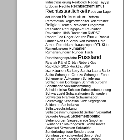
Industrialisierung
Realpolitik
Recep Tayyip
Rechtsextremismus
Erdoğan
Rechte
Rechtsstaatlichkeit
Rede zur Lage
Referendum
der Nation
Reform
Reformation
Regimewechsel
Reisefreiheit
Religion
Renten
Residenz-Programm
Resolution
Rettungspaket
Revolution
Revolution 1848
Rezession
RMDSZ
Roma
Robert Fico
Roger Scruton
Ronald
Lauder
Ron DeSantis
Ron Werber
Rote
Armee
Rotschlammkatastrophe
RTL Klub
Ruinenkneipen
Rumänien
Rumänienungarn
Runder Tisch
Russland
Rundtischgespräche
Ryanair
Ráhel Orbán
Róbert Kiss
Rückblick 2015
Rücktritt
S&P
Sanktionen
Sarkozy
Sarolta Laura Baritz
Satire
Schengen-Grenze
Schengen-Zone
Schengener Abkommen
Schiefergas
Schlacht am Donbogen
Schmalspurbahn
Schottische Volksabstimmung
Schuldenkrise
Schulen
Schulumbenennung
Schwarzgeld
Schwarzkonten
Schweden
Schweizer Franken
Schwimmsport
Scientology
Sebastian Kurz
Segregation
Seidenstraße-Initiative
Selbstbeschränkung
Selbstbestimmungsrecht
Serbien
Sexualität
Sicherheitspolitik
Sexuelle Gewalt
Siebenbürgen
Siegesparade
Sinopharm
Skinheads
Sklavengesetz
Slomó Köves
Slowakei
Slowenien
Solidarität
Sonderbefugnisse
Sondersteuer
Sonntagsverkaufsverbot
Son of Saul
South-Stream-Pipeline
South Stream