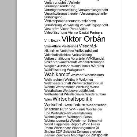
Verjährungsfrist
Verkehr
Vermögenserklärung
Vermögensverwaltung
Versammlungsrecht
Verschwörungstheorien
Versorgungstarife
Verteidigung
Vertragsverletzungsverfahren
Verurteilung
Verwaltung
Verwaltungsgericht
Veszprém
Victor Ponta
Video
Videofälschung
Vienna Capital Partners
Viktor Orbán
VIII. Bezirk
Visegrád-
Visa-Affäre
Visafreiheit
Staaten
Vodafone
Volksaufstand
Volksbefindlichkeit
Volkszählung
Vollbeschäftigung
Vorurteile
VW-Skandal
Völkerverwandtschaft
Waffenlieferungen
Wahlen
Wagner-Aufstand
Wahlbündnis
Wahlfälschung
Wahlgesetz
Wahlkampf
Wallfahrt
Wechselkurs
Weihnachten
Weltbank
Weltkrieg
Weltmeisterschaft
Weltwirtschaftsforum
Wende
Werbesteuer
Werbung
Werte
Westbalkan
Wettbewerbsfähigkeit
Wetterdienst
Whistleblower
Wiederaufbau
Wirtschaftspolitik
Wien
Wirtschaftswachstum
Wissenschaft
Wladimir Putin
WM-Finale
Woche der
Ehe
Wohltätigkeitsveranstaltung
Wohneigentum
Wohnpark Ócsa
Wohnungsmarkt
Wolodymyr Selenskyj
World Happiness Report
World Press
Photo
Wortschatz
Währungsunion
Xi
Jinping
ZDF
Zeitgeist
Zeitungssterben
Zensur
Zentrales Machtgefüge
Zinspolitik