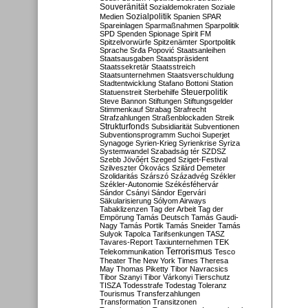
Souveränität
Sozialdemokraten
Soziale
Sozialpolitik
Medien
Spanien
SPAR
Spareinlagen
Sparmaßnahmen
Sparpolitik
SPD
Spenden
Spionage
Spirit FM
Spitzelvorwürfe
Spitzenämter
Sportpolitik
Sprache
Srđa Popović
Staatsanleihen
Staatsausgaben
Staatspräsident
Staatssekretär
Staatsstreich
Staatsunternehmen
Staatsverschuldung
Stadtentwicklung
Stafano Bottoni
Station
Steuerpolitik
Statuenstreit
Sterbehilfe
Steve Bannon
Stiftungen
Stiftungsgelder
Stimmenkauf
Strabag
Strafrecht
Strafzahlungen
Straßenblockaden
Streik
Strukturfonds
Subsidiarität
Subventionen
Subventionsprogramm
Suchoi Superjet
Synagoge
Syrien-Krieg
Syrienkrise
Syriza
Systemwandel
Szabadság tér
SZDSZ
Szebb Jövőért
Szeged
Sziget-Festival
Szilveszter Ókovács
Szilárd Demeter
Szolidaritás
Szárszó
Századvég
Székler
Székler-Autonomie
Székésféhervár
Sándor Csányi
Sándor Egervári
Säkularisierung
Sólyom Airways
Tabaklizenzen
Tag der Arbeit
Tag der
Empörung
Tamás Deutsch
Tamás Gaudi-
Nagy
Tamás Portik
Tamás Sneider
Tamás
Sulyok
Tapolca
Tarifsenkungen
TASZ
Tavares-Report
Taxiunternehmen
TEK
Terrorismus
Telekommunikation
Tesco
Theater
The New York Times
Theresa
May
Thomas Piketty
Tibor Navracsics
Tibor Szanyi
Tibor Várkonyi
Tierschutz
TISZA
Todesstrafe
Todestag
Toleranz
Tourismus
Transferzahlungen
Transformation
Transitzonen