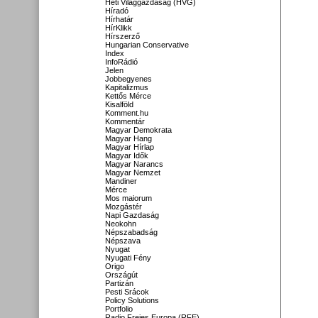
Heti Világgazdaság (HVG)
Híradó
Hírhatár
HírKlikk
Hírszerző
Hungarian Conservative
Index
InfoRádió
Jelen
Jobbegyenes
Kapitalizmus
Kettős Mérce
Kisalföld
Komment.hu
Kommentár
Magyar Demokrata
Magyar Hang
Magyar Hírlap
Magyar Idők
Magyar Narancs
Magyar Nemzet
Mandiner
Mérce
Mos maiorum
Mozgástér
Napi Gazdaság
Neokohn
Népszabadság
Népszava
Nyugat
Nyugati Fény
Origo
Országút
Partizán
Pesti Srácok
Policy Solutions
Portfolio
Radio Freies Europa (RFE)