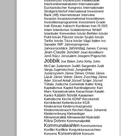
Inslovenzen
Insolvenzen
Intellektuelle
Interkontinentalraketen
Internationaler
Eucharistischer Kongress
Internationaler
Strafgerichtshof
International Investment
Bank (IIB)
Internetsteuer
Interview
Invasion
Invasionsmahnmal
Investitionen
Investitionsprogramme
Investment Grade
Irak-Einsatz
Irakisch-Kurdistan
Iran
IS
ISIS
Israel
Islam
Islamismus
Isolationismus
Istanbuler Konvention
István Bethlen
István
Pukli
István Pásztor
István Szabó
István
Tarlós
István Tisza
István Vágó
Italien
Ivo
Sanader
IWF
Jahresprognose
Jahrestag
Jahresrückblick
James Corney
Jean-Claude Juncker
Jean Asselborn
Jenő Rácz
Jerusalem
Jewgeni Prigoschin
Jobbik
Joe Biden
John Kirby
John
McCain
Judentum
Judith Sargentini
Judit
Varga
Jugendschutz
Jungwähler
Justizsystem
János Dénes Orbán
János
Lázár
János Volner
János Zuschlag
János
Áder
József Antall
József Szájer
József
Tóbiás
Jüdische Gemeinde
Kalter Krieg
Kapitalismus
Kapitol
Kardinalgesetz
Karl
Marx
Karpatoukraine
Kasachstan
Katalin
Katalin Novák
Karikó
Katalonien
Katholische Kirche
KDNP
Kecskemét
Kernklientel
Kettenbrücke
KGB
Kinderarmut
Kinderschutzgesetz
Kindesmissbrauch
Kirchen
Klaus Johannis
Kleiderordnung
Kleinanleger
Klimaneutralität
Klimawandel
Klubrádió
Klára Dobrev
Kommunalpolitik
Kommunalwahlen
Kommunismus
Konflikt
Konflikte
Konjunkturaussichten
Konservative
Konsens
Konsum