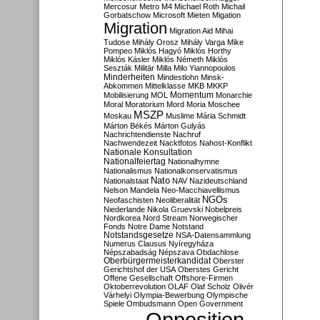
Mercosur
Metro M4
Michael Roth
Michail
Gorbatschow
Microsoft
Mieten
Migation
Migration
Migration Aid
Mihai
Tudose
Mihály Orosz
Mihály Varga
Mike
Pompeo
Miklós Hagyó
Miklós Horthy
Miklós Kásler
Miklós Németh
Miklós
Seszták
Militär
Milla
Milo Yiannopoulos
Minderheiten
Mindestlohn
Minsk-
Abkommen
Mittelklasse
MKB
MKKP
Momentum
Mobilisierung
MOL
Monarchie
Moral
Moratorium
Mord
Moria
Moschee
MSZP
Moskau
Muslime
Mária Schmidt
Márton Békés
Márton Gulyás
Nachrichtendienste
Nachruf
Nachwendezeit
Nacktfotos
Nahost-Konflikt
Nationale Konsultation
Nationalfeiertag
Nationalhymne
Nationalismus
Nationalkonservatismus
Nato
Nationalstaat
NAV
Nazideutschland
Nelson Mandela
Neo-Macchiavellismus
NGOs
Neofaschisten
Neoliberalität
Niederlande
Nikola Gruevski
Nobelpreis
Nordkorea
Nord Stream
Norwegischer
Fonds
Notre Dame
Notstand
Notstandsgesetze
NSA-Datensammlung
Numerus Clausus
Nyíregyháza
Népszabadság
Népszava
Obdachlose
Oberbürgermeisterkandidat
Oberster
Gerichtshof der USA
Oberstes Gericht
Offene Gesellschaft
Offshore-Firmen
Oktoberrevolution
OLAF
Olaf Scholz
Olivér
Várhelyi
Olympia-Bewerbung
Olympische
Spiele
Ombudsmann
Open Government
Opposition