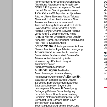
Abhörverdacht
Abrüstung
Abschiebung
De
Abtreibung
Abwanderung
Achtelfinale
Zw
AENM
AfD
Afghanistan
agentur
Ahmed
Di
Hamed
Ahmet Davutoglu
Aktionskreis
Ve
AKW Paks
So
AKW Saporischschja
Albert
Gu
Pásztor
Alexei Nawalny
Alexis Tsipras
br
Aljaksandr Lukaschenka
Alstom
Altus
En
Amazonas
Amnesty International
Ta
Amtseinführung
Amtssitz
András Fekete-
Zw
Győr
András Heisler
András Lovasi
mü
András Schiffer
András Siewert
András
un
Veres
André Goodfriend
Andy Vajna
Zw
Angela Merkel
Anhörung
Anna Donáth
ve
Annegret Kramp-Karrenbauer
Antal Rogán
Ve
Anti-
Anti-IS-Koalition
Antifa
au
Antisemitismus
Antiziganismus
Antony
di
Blinken
Arabische Liga
Arbeiterbewegung
Arbeitsmarkt
Armee
Armin Laschet
Né
Armut
Asien
Asyl
Atomdeal
Atomwaffen
di
Attentat
Attila Mesterházy
Attila
er
Vidnyánszky
ATV
Audi Hungaria
ta
Aufnahmezentren
hä
Auftragsvergabeverfahren
ge
Auslandsungarn
Ausländer
da
si
Ausschreitungen
Auswanderung
Außenpolitik
Autoindustrie
Autonomie
Ta
Baja
Balkan
Banken
Barack Obama
Barcelona
Barvergütungen
Bausektor
Bausparsubvention
Bayerische
Landtagswahl
BayernLB
Beerdigung
Befragung
Belarus
Benachteiligung
Benedek Jávor
Benefizveranstaltung
Benjamin Netanjahu
Benzinpreis
Berlin
Bernadett Széll
Bernard-Henri Lévy
Bertelsmann
Besatzung
Beschäftigungsprogramme
Besetzung