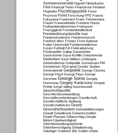
Sommeruniversität
Figyelő
Filmindustrie
FINA
Financial Times
Finanzkrise
Finnland
Flüchtlingspolitik
Flughafen
Forex-
Forint
Prozesse
Forschung
FPÖ
Francis
Fukuyama
Frankreich
Frans Timmermans
Frauen
Frauendebatte
Freedom House
Freihandelsabkommen
Freimaurer
Freizügigkeit
Fremdenfeindlichkeit
Fremdwährungskredite
fried
Friedenskonferenz
Friedensmarsch
Friedrich Merz
Frontex
Front National
Fudan-Universität
Fundamentalismus
Fusion
Fußball
Fót
Föderalisierung
Fördergelder
Gallup
Gastarbeiter
Gastronomie
Gaza-Konflikt
Geburtenrate
Gedenken
Geert Wilders
Gefängnis
Geheimdienste
Geldpolitik
Gemeinsam-PM
Gemeinsam 2014
gend
Gender Studies
Geopolitik
Generalstreik
George Clooney
George Floyd
George Floys
George
George Soros
Gershwin
Gergely
Gergely Karácsony
Homonnay
Gergely
Pröhle
Gergő Sáling
Gerichtsurteil
Geschichtspolitik
Geschlechtsumwandlung
Geschäftsverbindungen
Gesellschaft
Gesellschaftliche Spaltung
Gesetz
Gesellschaftskrise
Gesundheitssystem
Getreidelieferungen
Gewalt
Gewaltserie
Gewerkschaften
Ghaith Pharaon
Giftanschlag
Giorgia
Meloni
Glaubwürdigkeit
Gleichbehandlungsbehörde
Gleichberechtigung
Globalisierung
Gläubiger
Goldener Bär
Golden Globe