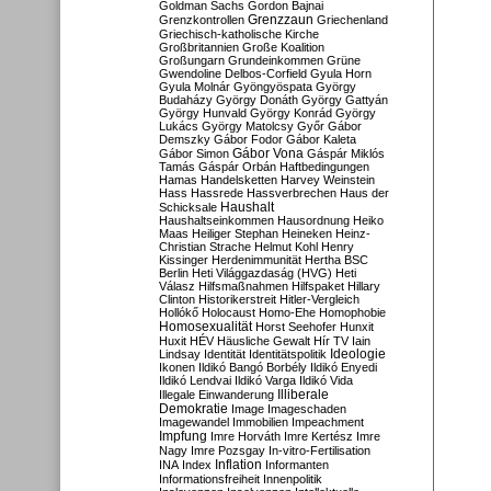
Goldman Sachs
Gordon Bajnai
Grenzzaun
Grenzkontrollen
Griechenland
Griechisch-katholische Kirche
Großbritannien
Große Koalition
Großungarn
Grundeinkommen
Grüne
Gwendoline Delbos-Corfield
Gyula Horn
Gyula Molnár
Gyöngyöspata
György
Budaházy
György Donáth
György Gattyán
György Hunvald
György Konrád
György
Lukács
György Matolcsy
Győr
Gábor
Demszky
Gábor Fodor
Gábor Kaleta
Gábor Vona
Gábor Simon
Gáspár Miklós
Tamás
Gáspár Orbán
Haftbedingungen
Hamas
Handelsketten
Harvey Weinstein
Hass
Hassrede
Hassverbrechen
Haus der
Haushalt
Schicksale
Haushaltseinkommen
Hausordnung
Heiko
Maas
Heiliger Stephan
Heineken
Heinz-
Christian Strache
Helmut Kohl
Henry
Kissinger
Herdenimmunität
Hertha BSC
Berlin
Heti Világgazdaság (HVG)
Heti
Válasz
Hilfsmaßnahmen
Hilfspaket
Hillary
Clinton
Historikerstreit
Hitler-Vergleich
Hollókő
Holocaust
Homo-Ehe
Homophobie
Homosexualität
Horst Seehofer
Hunxit
Huxit
HÉV
Häusliche Gewalt
Hír TV
Iain
Lindsay
Identität
Identitätspolitik
Ideologie
Ikonen
Ildikó Bangó Borbély
Ildikó Enyedi
Ildikó Lendvai
Ildikó Varga
Ildikó Vida
Illiberale
Illegale Einwanderung
Demokratie
Image
Imageschaden
Imagewandel
Immobilien
Impeachment
Impfung
Imre Horváth
Imre Kertész
Imre
Nagy
Imre Pozsgay
In-vitro-Fertilisation
Inflation
INA
Index
Informanten
Informationsfreiheit
Innenpolitik