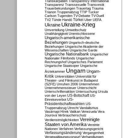
Transkarpatien
Transparency International
Transparenz
Transsexuelle
Transvestit
Trauerbekundungen
Trauertag
Trauma
Trianon
Truppenabzug
TTIP
Tucker
Carlson
Tugenden
TV-Debatte
TV-Duell
Türkei
TV2
Tünde Handó
Uber
UEFA
Ukraine-Krieg
Ukraine
Umverteilung
Umweltschutz
Unabhängigkeit
Unentschlossene
Ungarisch-amerikanische
Beziehungen
Ungarisch-deutsche
Beziehungen
Ungarische Akademie der
Wissenschaften
Ungarische Garde
Ungarische Nationalbank
Ungarischer
Nationaler Filmfonds
Ungarischer
Rechnungshof
Ungarisches Parlament
Ungarische Staatsoper
Ungarische
Ungarn
Ungarn-
Ärztekammer
Kritik
Universitäten
Universität für
Theater- und Filmkunst in Budapest
(SZFE)
Unruhen 2006
Unternehmen
Unternehmenssteuer
Unterschicht
Unterschriftenaktion
Untersuchung
Ursula
US-Botschaft
von der Leyen
US-
US-
Einreiseverbot
Präsidentschaftswahlen
US-
Truppenabzug
Utrecht
Vandalismus
Vasárnapi Hírek
Vatikan
Venezuela
Vera
Jourová
Verbraucherschutz
Vereinigte
Verdienstmöglichkeiten
Staaten von Amerika
Vereinte
Nationen
Verfahren
Verfassungsgericht
Verfassungsänderung
Vergangenheit
Vergewaltigungsvorwurf
Verhandlungen