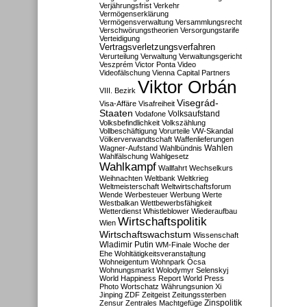
Verjährungsfrist
Verkehr
Vermögenserklärung
Vermögensverwaltung
Versammlungsrecht
Verschwörungstheorien
Versorgungstarife
Verteidigung
Vertragsverletzungsverfahren
Verurteilung
Verwaltung
Verwaltungsgericht
Veszprém
Victor Ponta
Video
Videofälschung
Vienna Capital Partners
Viktor Orbán
VIII. Bezirk
Visegrád-
Visa-Affäre
Visafreiheit
Staaten
Vodafone
Volksaufstand
Volksbefindlichkeit
Volkszählung
Vollbeschäftigung
Vorurteile
VW-Skandal
Völkerverwandtschaft
Waffenlieferungen
Wahlen
Wagner-Aufstand
Wahlbündnis
Wahlfälschung
Wahlgesetz
Wahlkampf
Wallfahrt
Wechselkurs
Weihnachten
Weltbank
Weltkrieg
Weltmeisterschaft
Weltwirtschaftsforum
Wende
Werbesteuer
Werbung
Werte
Westbalkan
Wettbewerbsfähigkeit
Wetterdienst
Whistleblower
Wiederaufbau
Wirtschaftspolitik
Wien
Wirtschaftswachstum
Wissenschaft
Wladimir Putin
WM-Finale
Woche der
Ehe
Wohltätigkeitsveranstaltung
Wohneigentum
Wohnpark Ócsa
Wohnungsmarkt
Wolodymyr Selenskyj
World Happiness Report
World Press
Photo
Wortschatz
Währungsunion
Xi
Jinping
ZDF
Zeitgeist
Zeitungssterben
Zensur
Zentrales Machtgefüge
Zinspolitik