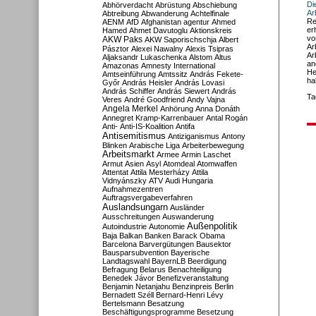
Di
Abhörverdacht
Abrüstung
Abschiebung
Ar
Abtreibung
Abwanderung
Achtelfinale
Re
AENM
AfD
Afghanistan
agentur
Ahmed
er
Hamed
Ahmet Davutoglu
Aktionskreis
vo
AKW Paks
AKW Saporischschja
Albert
Ar
Pásztor
Alexei Nawalny
Alexis Tsipras
Ar
Aljaksandr Lukaschenka
Alstom
Altus
an
Amazonas
Amnesty International
He
Amtseinführung
Amtssitz
András Fekete-
ha
Győr
András Heisler
András Lovasi
András Schiffer
András Siewert
András
Ta
Veres
André Goodfriend
Andy Vajna
Angela Merkel
Anhörung
Anna Donáth
Annegret Kramp-Karrenbauer
Antal Rogán
Anti-
Anti-IS-Koalition
Antifa
Antisemitismus
Antiziganismus
Antony
Blinken
Arabische Liga
Arbeiterbewegung
Arbeitsmarkt
Armee
Armin Laschet
Armut
Asien
Asyl
Atomdeal
Atomwaffen
Attentat
Attila Mesterházy
Attila
Vidnyánszky
ATV
Audi Hungaria
Aufnahmezentren
Auftragsvergabeverfahren
Auslandsungarn
Ausländer
Ausschreitungen
Auswanderung
Außenpolitik
Autoindustrie
Autonomie
Baja
Balkan
Banken
Barack Obama
Barcelona
Barvergütungen
Bausektor
Bausparsubvention
Bayerische
Landtagswahl
BayernLB
Beerdigung
Befragung
Belarus
Benachteiligung
Benedek Jávor
Benefizveranstaltung
Benjamin Netanjahu
Benzinpreis
Berlin
Bernadett Széll
Bernard-Henri Lévy
Bertelsmann
Besatzung
Beschäftigungsprogramme
Besetzung