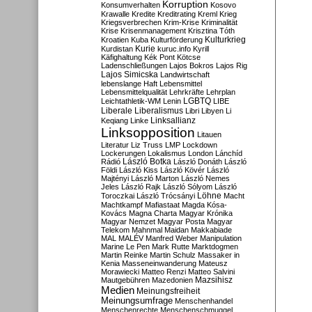
Korruption
Konsumverhalten
Kosovo
Krawalle
Kredite
Kreditrating
Kreml
Krieg
Kriegsverbrechen
Krim-Krise
Kriminalität
Krise
Krisenmanagement
Krisztina Tóth
Kulturkrieg
Kroatien
Kuba
Kulturförderung
Kurdistan
Kurie
kuruc.info
Kyrill
Käfighaltung
Kék Pont
Kötcse
Ladenschließungen
Lajos Bokros
Lajos Rig
Lajos Simicska
Landwirtschaft
lebenslange Haft
Lebensmittel
Lebensmittelqualität
Lehrkräfte
Lehrplan
LGBTQ
Leichtathletik-WM
Lenin
LIBE
Liberale
Liberalismus
Libri
Libyen
Li
Linksallianz
Keqiang
Linke
Linksopposition
Litauen
Literatur
Liz Truss
LMP
Lockdown
Lockerungen
Lokalismus
London
Lánchíd
Rádió
László Botka
László Donáth
László
Földi
László Kiss
László Kövér
László
Majtényi
László Marton
László Nemes
Jeles
László Rajk
László Sólyom
László
Löhne
Toroczkai
László Trócsányi
Macht
Machtkampf
Mafiastaat
Magda Kósa-
Kovács
Magna Charta
Magyar Krónika
Magyar Nemzet
Magyar Posta
Magyar
Telekom
Mahnmal
Maidan
Makkabiade
MAL
MALÉV
Manfred Weber
Manipulation
Marine Le Pen
Mark Rutte
Marktdogmen
Martin Reinke
Martin Schulz
Massaker in
Kenia
Masseneinwanderung
Mateusz
Morawiecki
Matteo Renzi
Matteo Salvini
Mautgebühren
Mazedonien
Mazsihisz
Medien
Meinungsfreiheit
Meinungsumfrage
Menschenhandel
Menschenrechte
Menschenschmuggel