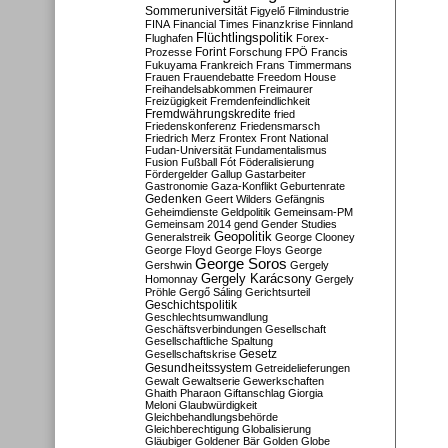
Sommeruniversität
Figyelő
Filmindustrie
FINA
Financial Times
Finanzkrise
Finnland
Flüchtlingspolitik
Flughafen
Forex-
Forint
Prozesse
Forschung
FPÖ
Francis
Fukuyama
Frankreich
Frans Timmermans
Frauen
Frauendebatte
Freedom House
Freihandelsabkommen
Freimaurer
Freizügigkeit
Fremdenfeindlichkeit
Fremdwährungskredite
fried
Friedenskonferenz
Friedensmarsch
Friedrich Merz
Frontex
Front National
Fudan-Universität
Fundamentalismus
Fusion
Fußball
Fót
Föderalisierung
Fördergelder
Gallup
Gastarbeiter
Gastronomie
Gaza-Konflikt
Geburtenrate
Gedenken
Geert Wilders
Gefängnis
Geheimdienste
Geldpolitik
Gemeinsam-PM
Gemeinsam 2014
gend
Gender Studies
Geopolitik
Generalstreik
George Clooney
George Floyd
George Floys
George
George Soros
Gershwin
Gergely
Gergely Karácsony
Homonnay
Gergely
Pröhle
Gergő Sáling
Gerichtsurteil
Geschichtspolitik
Geschlechtsumwandlung
Geschäftsverbindungen
Gesellschaft
Gesellschaftliche Spaltung
Gesetz
Gesellschaftskrise
Gesundheitssystem
Getreidelieferungen
Gewalt
Gewaltserie
Gewerkschaften
Ghaith Pharaon
Giftanschlag
Giorgia
Meloni
Glaubwürdigkeit
Gleichbehandlungsbehörde
Gleichberechtigung
Globalisierung
Gläubiger
Goldener Bär
Golden Globe