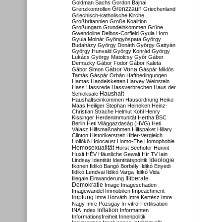
Goldman Sachs
Gordon Bajnai
Grenzzaun
Grenzkontrollen
Griechenland
Griechisch-katholische Kirche
Großbritannien
Große Koalition
Großungarn
Grundeinkommen
Grüne
Gwendoline Delbos-Corfield
Gyula Horn
Gyula Molnár
Gyöngyöspata
György
Budaházy
György Donáth
György Gattyán
György Hunvald
György Konrád
György
Lukács
György Matolcsy
Győr
Gábor
Demszky
Gábor Fodor
Gábor Kaleta
Gábor Vona
Gábor Simon
Gáspár Miklós
Tamás
Gáspár Orbán
Haftbedingungen
Hamas
Handelsketten
Harvey Weinstein
Hass
Hassrede
Hassverbrechen
Haus der
Haushalt
Schicksale
Haushaltseinkommen
Hausordnung
Heiko
Maas
Heiliger Stephan
Heineken
Heinz-
Christian Strache
Helmut Kohl
Henry
Kissinger
Herdenimmunität
Hertha BSC
Berlin
Heti Világgazdaság (HVG)
Heti
Válasz
Hilfsmaßnahmen
Hilfspaket
Hillary
Clinton
Historikerstreit
Hitler-Vergleich
Hollókő
Holocaust
Homo-Ehe
Homophobie
Homosexualität
Horst Seehofer
Hunxit
Huxit
HÉV
Häusliche Gewalt
Hír TV
Iain
Lindsay
Identität
Identitätspolitik
Ideologie
Ikonen
Ildikó Bangó Borbély
Ildikó Enyedi
Ildikó Lendvai
Ildikó Varga
Ildikó Vida
Illiberale
Illegale Einwanderung
Demokratie
Image
Imageschaden
Imagewandel
Immobilien
Impeachment
Impfung
Imre Horváth
Imre Kertész
Imre
Nagy
Imre Pozsgay
In-vitro-Fertilisation
Inflation
INA
Index
Informanten
Informationsfreiheit
Innenpolitik