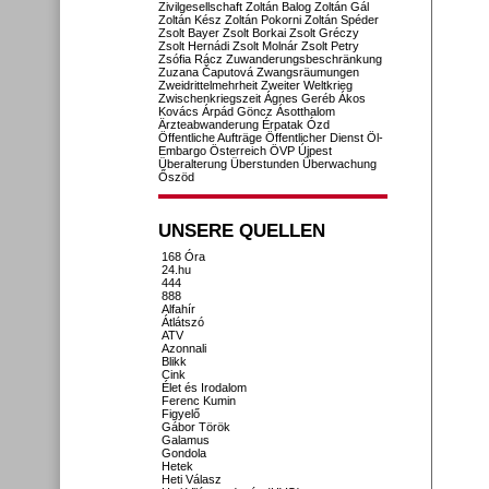
Zivilgesellschaft
Zoltán Balog
Zoltán Gál
Zoltán Kész
Zoltán Pokorni
Zoltán Spéder
Zsolt Bayer
Zsolt Borkai
Zsolt Gréczy
Zsolt Hernádi
Zsolt Molnár
Zsolt Petry
Zsófia Rácz
Zuwanderungsbeschränkung
Zuzana Čaputová
Zwangsräumungen
Zweidrittelmehrheit
Zweiter Weltkrieg
Zwischenkriegszeit
Ágnes Geréb
Ákos
Kovács
Árpád Göncz
Ásotthalom
Ärzteabwanderung
Érpatak
Ózd
Öffentliche Aufträge
Öffentlicher Dienst
Öl-
Embargo
Österreich
ÖVP
Újpest
Überalterung
Überstunden
Überwachung
Őszöd
UNSERE QUELLEN
168 Óra
24.hu
444
888
Alfahír
Átlátszó
ATV
Azonnali
Blikk
Cink
Élet és Irodalom
Ferenc Kumin
Figyelő
Gábor Török
Galamus
Gondola
Hetek
Heti Válasz