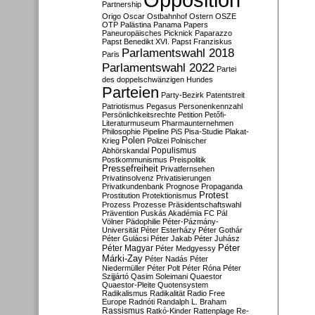
Partnership
Origo
Oscar
Ostbahnhof
Ostern
OSZE
OTP
Palästina
Panama Papers
Paneuropäisches Picknick
Paparazzo
Papst Benedikt XVI.
Papst Franziskus
Parlamentswahl 2018
Paris
Parlamentswahl 2022
Partei
des doppelschwänzigen Hundes
Parteien
Party-Bezirk
Patentstreit
Patriotismus
Pegasus
Personenkennzahl
Persönlichkeitsrechte
Petition
Petőfi-
Literaturmuseum
Pharmaunternehmen
Philosophie
Pipeline
PiS
Pisa-Studie
Plakat-
Polen
Krieg
Polizei
Polnischer
Populismus
Abhörskandal
Postkommunismus
Preispolitik
Pressefreiheit
Privatfernsehen
Privatinsolvenz
Privatisierungen
Privatkundenbank
Prognose
Propaganda
Protest
Prostitution
Protektionismus
Prozess
Prozesse
Präsidentschaftswahl
Prävention
Puskás Akadémia FC
Pál
Völner
Pädophilie
Péter-Pázmány-
Universität
Péter Esterházy
Péter Gothár
Péter Gulácsi
Péter Jakab
Péter Juhász
Péter
Péter Magyar
Péter Medgyessy
Márki-Zay
Péter Nadás
Péter
Niedermüller
Péter Polt
Péter Róna
Péter
Szijjártó
Qasim Soleimani
Quaestor
Quaestor-Pleite
Quotensystem
Radikalismus
Radikalität
Radio Free
Europe
Radnóti
Randalph L. Braham
Rassismus
Ratkó-Kinder
Rattenplage
Re-