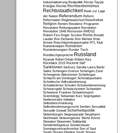
Industrialisierung
Realpolitik
Recep Tayyip
Rechtsextremismus
Erdoğan
Rechte
Rechtsstaatlichkeit
Rede zur Lage
Referendum
der Nation
Reform
Reformation
Regimewechsel
Reisefreiheit
Religion
Renten
Residenz-Programm
Resolution
Rettungspaket
Revolution
Revolution 1848
Rezession
RMDSZ
Roma
Robert Fico
Roger Scruton
Ronald
Lauder
Ron DeSantis
Ron Werber
Rote
Armee
Rotschlammkatastrophe
RTL Klub
Ruinenkneipen
Rumänien
Rumänienungarn
Runder Tisch
Russland
Rundtischgespräche
Ryanair
Ráhel Orbán
Róbert Kiss
Rückblick 2015
Rücktritt
S&P
Sanktionen
Sarkozy
Sarolta Laura Baritz
Satire
Schengen-Grenze
Schengen-Zone
Schengener Abkommen
Schiefergas
Schlacht am Donbogen
Schmalspurbahn
Schottische Volksabstimmung
Schuldenkrise
Schulen
Schulumbenennung
Schwarzgeld
Schwarzkonten
Schweden
Schweizer Franken
Schwimmsport
Scientology
Sebastian Kurz
Segregation
Seidenstraße-Initiative
Selbstbeschränkung
Selbstbestimmungsrecht
Serbien
Sexualität
Sicherheitspolitik
Sexuelle Gewalt
Siebenbürgen
Siegesparade
Sinopharm
Skinheads
Sklavengesetz
Slomó Köves
Slowakei
Slowenien
Solidarität
Sonderbefugnisse
Sondersteuer
Sonntagsverkaufsverbot
Son of Saul
South-Stream-Pipeline
South Stream