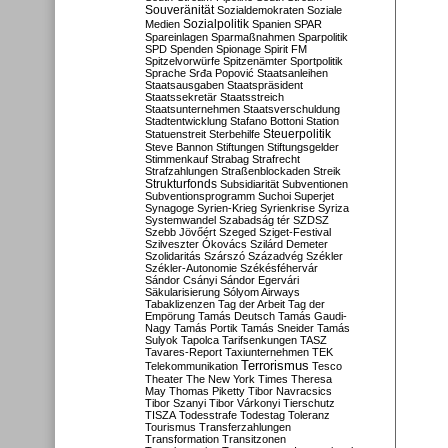
Souveränität
Sozialdemokraten
Soziale
Sozialpolitik
Medien
Spanien
SPAR
Spareinlagen
Sparmaßnahmen
Sparpolitik
SPD
Spenden
Spionage
Spirit FM
Spitzelvorwürfe
Spitzenämter
Sportpolitik
Sprache
Srđa Popović
Staatsanleihen
Staatsausgaben
Staatspräsident
Staatssekretär
Staatsstreich
Staatsunternehmen
Staatsverschuldung
Stadtentwicklung
Stafano Bottoni
Station
Steuerpolitik
Statuenstreit
Sterbehilfe
Steve Bannon
Stiftungen
Stiftungsgelder
Stimmenkauf
Strabag
Strafrecht
Strafzahlungen
Straßenblockaden
Streik
Strukturfonds
Subsidiarität
Subventionen
Subventionsprogramm
Suchoi Superjet
Synagoge
Syrien-Krieg
Syrienkrise
Syriza
Systemwandel
Szabadság tér
SZDSZ
Szebb Jövőért
Szeged
Sziget-Festival
Szilveszter Ókovács
Szilárd Demeter
Szolidaritás
Szárszó
Századvég
Székler
Székler-Autonomie
Székésféhervár
Sándor Csányi
Sándor Egervári
Säkularisierung
Sólyom Airways
Tabaklizenzen
Tag der Arbeit
Tag der
Empörung
Tamás Deutsch
Tamás Gaudi-
Nagy
Tamás Portik
Tamás Sneider
Tamás
Sulyok
Tapolca
Tarifsenkungen
TASZ
Tavares-Report
Taxiunternehmen
TEK
Terrorismus
Telekommunikation
Tesco
Theater
The New York Times
Theresa
May
Thomas Piketty
Tibor Navracsics
Tibor Szanyi
Tibor Várkonyi
Tierschutz
TISZA
Todesstrafe
Todestag
Toleranz
Tourismus
Transferzahlungen
Transformation
Transitzonen