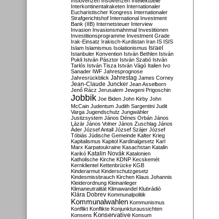
Inslovenzen
Insolvenzen
Intellektuelle
Interkontinentalraketen
Internationaler
Eucharistischer Kongress
Internationaler
Strafgerichtshof
International Investment
Bank (IIB)
Internetsteuer
Interview
Invasion
Invasionsmahnmal
Investitionen
Investitionsprogramme
Investment Grade
Irak-Einsatz
Irakisch-Kurdistan
Iran
IS
ISIS
Israel
Islam
Islamismus
Isolationismus
Istanbuler Konvention
István Bethlen
István
Pukli
István Pásztor
István Szabó
István
Tarlós
István Tisza
István Vágó
Italien
Ivo
Sanader
IWF
Jahresprognose
Jahrestag
Jahresrückblick
James Corney
Jean-Claude Juncker
Jean Asselborn
Jenő Rácz
Jerusalem
Jewgeni Prigoschin
Jobbik
Joe Biden
John Kirby
John
McCain
Judentum
Judith Sargentini
Judit
Varga
Jugendschutz
Jungwähler
Justizsystem
János Dénes Orbán
János
Lázár
János Volner
János Zuschlag
János
Áder
József Antall
József Szájer
József
Tóbiás
Jüdische Gemeinde
Kalter Krieg
Kapitalismus
Kapitol
Kardinalgesetz
Karl
Marx
Karpatoukraine
Kasachstan
Katalin
Katalin Novák
Karikó
Katalonien
Katholische Kirche
KDNP
Kecskemét
Kernklientel
Kettenbrücke
KGB
Kinderarmut
Kinderschutzgesetz
Kindesmissbrauch
Kirchen
Klaus Johannis
Kleiderordnung
Kleinanleger
Klimaneutralität
Klimawandel
Klubrádió
Klára Dobrev
Kommunalpolitik
Kommunalwahlen
Kommunismus
Konflikt
Konflikte
Konjunkturaussichten
Konservative
Konsens
Konsum