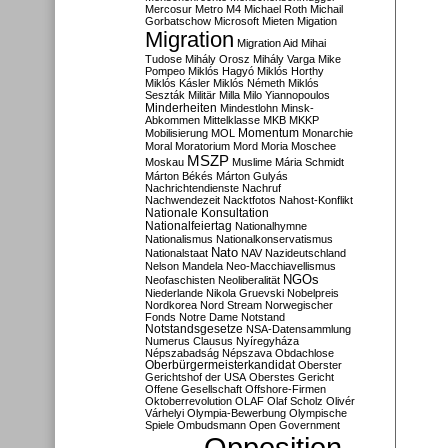
Mercosur
Metro M4
Michael Roth
Michail
Gorbatschow
Microsoft
Mieten
Migation
Migration
Migration Aid
Mihai
Tudose
Mihály Orosz
Mihály Varga
Mike
Pompeo
Miklós Hagyó
Miklós Horthy
Miklós Kásler
Miklós Németh
Miklós
Seszták
Militär
Milla
Milo Yiannopoulos
Minderheiten
Mindestlohn
Minsk-
Abkommen
Mittelklasse
MKB
MKKP
Momentum
Mobilisierung
MOL
Monarchie
Moral
Moratorium
Mord
Moria
Moschee
MSZP
Moskau
Muslime
Mária Schmidt
Márton Békés
Márton Gulyás
Nachrichtendienste
Nachruf
Nachwendezeit
Nacktfotos
Nahost-Konflikt
Nationale Konsultation
Nationalfeiertag
Nationalhymne
Nationalismus
Nationalkonservatismus
Nato
Nationalstaat
NAV
Nazideutschland
Nelson Mandela
Neo-Macchiavellismus
NGOs
Neofaschisten
Neoliberalität
Niederlande
Nikola Gruevski
Nobelpreis
Nordkorea
Nord Stream
Norwegischer
Fonds
Notre Dame
Notstand
Notstandsgesetze
NSA-Datensammlung
Numerus Clausus
Nyíregyháza
Népszabadság
Népszava
Obdachlose
Oberbürgermeisterkandidat
Oberster
Gerichtshof der USA
Oberstes Gericht
Offene Gesellschaft
Offshore-Firmen
Oktoberrevolution
OLAF
Olaf Scholz
Olivér
Várhelyi
Olympia-Bewerbung
Olympische
Spiele
Ombudsmann
Open Government
Opposition