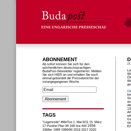
ABONNEMENT
D
Ab sofort können Sie sich für den
23
wöchentlichen deutschsprachigen
La
BudaPost-Newsletter registrieren. Melden
Wo
Sie sich HIER an und erhalten Sie noch
Ök
einmal gebündelt die Presseberichte der
Wi
vorangegangenen Woche.
ge
Di
be
So
au
di
13
Ar
TAGS
wi
Ge
"Lügenrede"
#MeToo
1. Mai
9/11
15. März
ni
1956
17-Punkte-Plan
99
168 óra
444
Er
1968er
1989
1989/90
2016
2017
2020