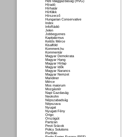
Heti Világgazdaság (HVG)
Híradó
Hírhatár
HírKlikk
Hírszerző
Hungarian Conservative
Index
InfoRádió
Jelen
Jobbegyenes
Kapitalizmus
Kettős Mérce
Kisalföld
Komment.hu
Kommentár
Magyar Demokrata
Magyar Hang
Magyar Hírlap
Magyar Idők
Magyar Narancs
Magyar Nemzet
Mandiner
Mérce
Mos maiorum
Mozgástér
Napi Gazdaság
Neokohn
Népszabadság
Népszava
Nyugat
Nyugati Fény
Origo
Országút
Partizán
Pesti Srácok
Policy Solutions
Portfolio
Radio Freies Europa (RFE)