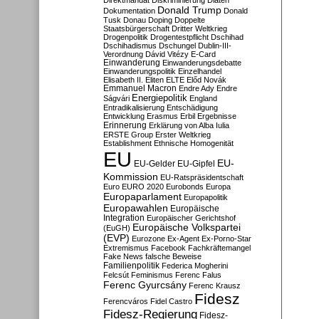
Direktmandat
Diskriminierung
Diäten
Donald Trump
Dokumentation
Donald
Tusk
Donau
Doping
Doppelte
Staatsbürgerschaft
Dritter Weltkrieg
Drogenpolitik
Drogentestpflicht
Dschihad
Dschihadismus
Dschungel
Dublin-III-
Verordnung
Dávid Vitézy
E-Card
Einwanderung
Einwanderungsdebatte
Einwanderungspolitik
Einzelhandel
Elisabeth II.
Eliten
ELTE
Előd Novák
Emmanuel Macron
Endre Ady
Endre
Energiepolitik
Ságvári
England
Entradikalisierung
Entschädigung
Entwicklung
Erasmus
Erbil
Ergebnisse
Erinnerung
Erklärung von Alba Iulia
ERSTE Group
Erster Weltkrieg
Establishment
Ethnische Homogenität
EU
EU-
EU-Gelder
EU-Gipfel
Kommission
EU-Ratspräsidentschaft
Euro
EURO 2020
Eurobonds
Europa
Europaparlament
Europapolitik
Europawahlen
Europäische
Integration
Europäischer Gerichtshof
Europäische Volkspartei
(EuGH)
(EVP)
Eurozone
Ex-Agent
Ex-Porno-Star
Extremismus
Facebook
Fachkräftemangel
Fake News
falsche Beweise
Familienpolitik
Federica Mogherini
Felcsút
Feminismus
Ferenc Falus
Ferenc Gyurcsány
Ferenc Krausz
Fidesz
Ferencváros
Fidel Castro
Fidesz-Regierung
Fidesz-