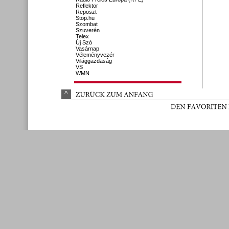
Reflektor
Reposzt
Stop.hu
Szombat
Szuverén
Telex
Új Szó
Vasárnap
Véleményvezér
Világgazdaság
VS
WMN
^
ZURÜ
CK 
ZUM 
ANFANG
DEN 
FAVORITEN 