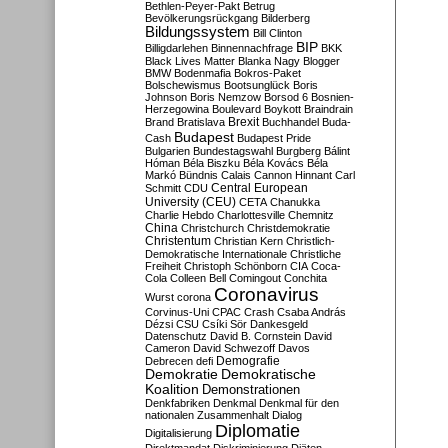
Bethlen-Peyer-Pakt
Betrug
Bevölkerungsrückgang
Bilderberg
Bildungssystem
Bill Clinton
BIP
Billigdarlehen
Binnennachfrage
BKK
Black Lives Matter
Blanka Nagy
Blogger
BMW
Bodenmafia
Bokros-Paket
Bolschewismus
Bootsunglück
Boris
Johnson
Boris Nemzow
Borsod 6
Bosnien-
Herzegowina
Boulevard
Boykott
Braindrain
Brexit
Brand
Bratislava
Buchhandel
Buda-
Budapest
Cash
Budapest Pride
Bulgarien
Bundestagswahl
Burgberg
Bálint
Hóman
Béla Biszku
Béla Kovács
Béla
Markó
Bündnis
Calais
Cannon Hinnant
Carl
Central European
Schmitt
CDU
University (CEU)
CETA
Chanukka
Charlie Hebdo
Charlottesville
Chemnitz
China
Christchurch
Christdemokratie
Christentum
Christian Kern
Christlich-
Demokratische Internationale
Christliche
Freiheit
Christoph Schönborn
CIA
Coca-
Cola
Colleen Bell
Comingout
Conchita
Coronavirus
Wurst
corona
Corvinus-Uni
CPAC
Crash
Csaba András
Dézsi
CSU
Csíki Sör
Dankesgeld
Datenschutz
David B. Cornstein
David
Cameron
David Schwezoff
Davos
Demografie
Debrecen
defi
Demokratie
Demokratische
Koalition
Demonstrationen
Denkfabriken
Denkmal
Denkmal für den
nationalen Zusammenhalt
Dialog
Diplomatie
Digitalisierung