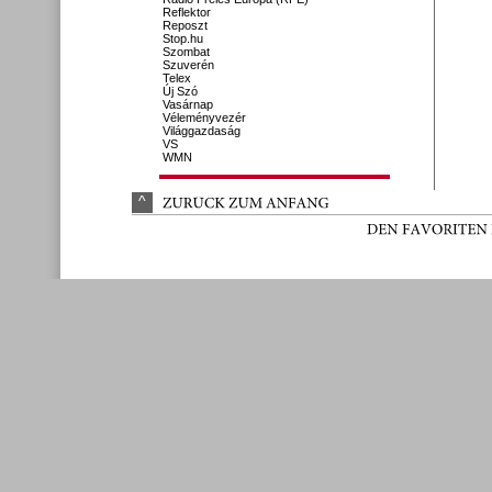
Reflektor
Reposzt
Stop.hu
Szombat
Szuverén
Telex
Új Szó
Vasárnap
Véleményvezér
Világgazdaság
VS
WMN
^
ZURÜ
CK 
ZUM 
ANFANG
DEN 
FAVORITEN 