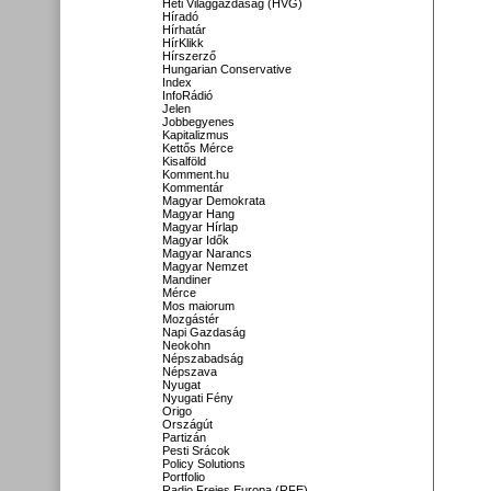
Heti Világgazdaság (HVG)
Híradó
Hírhatár
HírKlikk
Hírszerző
Hungarian Conservative
Index
InfoRádió
Jelen
Jobbegyenes
Kapitalizmus
Kettős Mérce
Kisalföld
Komment.hu
Kommentár
Magyar Demokrata
Magyar Hang
Magyar Hírlap
Magyar Idők
Magyar Narancs
Magyar Nemzet
Mandiner
Mérce
Mos maiorum
Mozgástér
Napi Gazdaság
Neokohn
Népszabadság
Népszava
Nyugat
Nyugati Fény
Origo
Országút
Partizán
Pesti Srácok
Policy Solutions
Portfolio
Radio Freies Europa (RFE)