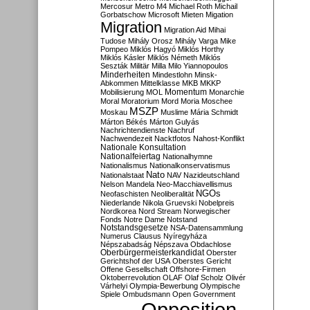
Mercosur
Metro M4
Michael Roth
Michail
Gorbatschow
Microsoft
Mieten
Migation
Migration
Migration Aid
Mihai
Tudose
Mihály Orosz
Mihály Varga
Mike
Pompeo
Miklós Hagyó
Miklós Horthy
Miklós Kásler
Miklós Németh
Miklós
Seszták
Militär
Milla
Milo Yiannopoulos
Minderheiten
Mindestlohn
Minsk-
Abkommen
Mittelklasse
MKB
MKKP
Momentum
Mobilisierung
MOL
Monarchie
Moral
Moratorium
Mord
Moria
Moschee
MSZP
Moskau
Muslime
Mária Schmidt
Márton Békés
Márton Gulyás
Nachrichtendienste
Nachruf
Nachwendezeit
Nacktfotos
Nahost-Konflikt
Nationale Konsultation
Nationalfeiertag
Nationalhymne
Nationalismus
Nationalkonservatismus
Nato
Nationalstaat
NAV
Nazideutschland
Nelson Mandela
Neo-Macchiavellismus
NGOs
Neofaschisten
Neoliberalität
Niederlande
Nikola Gruevski
Nobelpreis
Nordkorea
Nord Stream
Norwegischer
Fonds
Notre Dame
Notstand
Notstandsgesetze
NSA-Datensammlung
Numerus Clausus
Nyíregyháza
Népszabadság
Népszava
Obdachlose
Oberbürgermeisterkandidat
Oberster
Gerichtshof der USA
Oberstes Gericht
Offene Gesellschaft
Offshore-Firmen
Oktoberrevolution
OLAF
Olaf Scholz
Olivér
Várhelyi
Olympia-Bewerbung
Olympische
Spiele
Ombudsmann
Open Government
Opposition