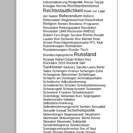
Industrialisierung
Realpolitik
Recep Tayyip
Rechtsextremismus
Erdoğan
Rechte
Rechtsstaatlichkeit
Rede zur Lage
Referendum
der Nation
Reform
Reformation
Regimewechsel
Reisefreiheit
Religion
Renten
Residenz-Programm
Resolution
Rettungspaket
Revolution
Revolution 1848
Rezession
RMDSZ
Roma
Robert Fico
Roger Scruton
Ronald
Lauder
Ron DeSantis
Ron Werber
Rote
Armee
Rotschlammkatastrophe
RTL Klub
Ruinenkneipen
Rumänien
Rumänienungarn
Runder Tisch
Russland
Rundtischgespräche
Ryanair
Ráhel Orbán
Róbert Kiss
Rückblick 2015
Rücktritt
S&P
Sanktionen
Sarkozy
Sarolta Laura Baritz
Satire
Schengen-Grenze
Schengen-Zone
Schengener Abkommen
Schiefergas
Schlacht am Donbogen
Schmalspurbahn
Schottische Volksabstimmung
Schuldenkrise
Schulen
Schulumbenennung
Schwarzgeld
Schwarzkonten
Schweden
Schweizer Franken
Schwimmsport
Scientology
Sebastian Kurz
Segregation
Seidenstraße-Initiative
Selbstbeschränkung
Selbstbestimmungsrecht
Serbien
Sexualität
Sicherheitspolitik
Sexuelle Gewalt
Siebenbürgen
Siegesparade
Sinopharm
Skinheads
Sklavengesetz
Slomó Köves
Slowakei
Slowenien
Solidarität
Sonderbefugnisse
Sondersteuer
Sonntagsverkaufsverbot
Son of Saul
South-Stream-Pipeline
South Stream