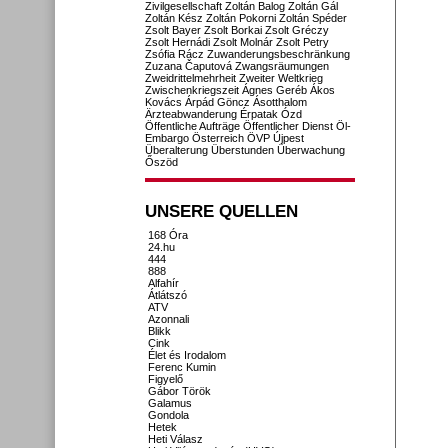
Zivilgesellschaft
Zoltán Balog
Zoltán Gál
Zoltán Kész
Zoltán Pokorni
Zoltán Spéder
Zsolt Bayer
Zsolt Borkai
Zsolt Gréczy
Zsolt Hernádi
Zsolt Molnár
Zsolt Petry
Zsófia Rácz
Zuwanderungsbeschränkung
Zuzana Čaputová
Zwangsräumungen
Zweidrittelmehrheit
Zweiter Weltkrieg
Zwischenkriegszeit
Ágnes Geréb
Ákos
Kovács
Árpád Göncz
Ásotthalom
Ärzteabwanderung
Érpatak
Ózd
Öffentliche Aufträge
Öffentlicher Dienst
Öl-
Embargo
Österreich
ÖVP
Újpest
Überalterung
Überstunden
Überwachung
Őszöd
UNSERE QUELLEN
168 Óra
24.hu
444
888
Alfahír
Átlátszó
ATV
Azonnali
Blikk
Cink
Élet és Irodalom
Ferenc Kumin
Figyelő
Gábor Török
Galamus
Gondola
Hetek
Heti Válasz