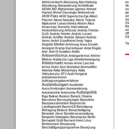
Abhörverdacht
Abrüstung
Abschiebung
es
Abtreibung
Abwanderung
Achtelfinale
Ve
AENM
AfD
Afghanistan
agentur
Ahmed
un
Hamed
Ahmet Davutoglu
Aktionskreis
ge
AKW Paks
um
AKW Saporischschja
Albert
st
Pásztor
Alexei Nawalny
Alexis Tsipras
Gl
Aljaksandr Lukaschenka
Alstom
Altus
Re
Amazonas
Amnesty International
un
Amtseinführung
Amtssitz
András Fekete-
of
Győr
András Heisler
András Lovasi
Gl
András Schiffer
András Siewert
András
Veres
André Goodfriend
Andy Vajna
Ta
Angela Merkel
Anhörung
Anna Donáth
Annegret Kramp-Karrenbauer
Antal Rogán
Anti-
Anti-IS-Koalition
Antifa
Antisemitismus
Antiziganismus
Antony
Blinken
Arabische Liga
Arbeiterbewegung
Arbeitsmarkt
Armee
Armin Laschet
Armut
Asien
Asyl
Atomdeal
Atomwaffen
Attentat
Attila Mesterházy
Attila
Vidnyánszky
ATV
Audi Hungaria
Aufnahmezentren
Auftragsvergabeverfahren
Auslandsungarn
Ausländer
Ausschreitungen
Auswanderung
Außenpolitik
Autoindustrie
Autonomie
Baja
Balkan
Banken
Barack Obama
Barcelona
Barvergütungen
Bausektor
Bausparsubvention
Bayerische
Landtagswahl
BayernLB
Beerdigung
Befragung
Belarus
Benachteiligung
Benedek Jávor
Benefizveranstaltung
Benjamin Netanjahu
Benzinpreis
Berlin
Bernadett Széll
Bernard-Henri Lévy
Bertelsmann
Besatzung
Beschäftigungsprogramme
Besetzung