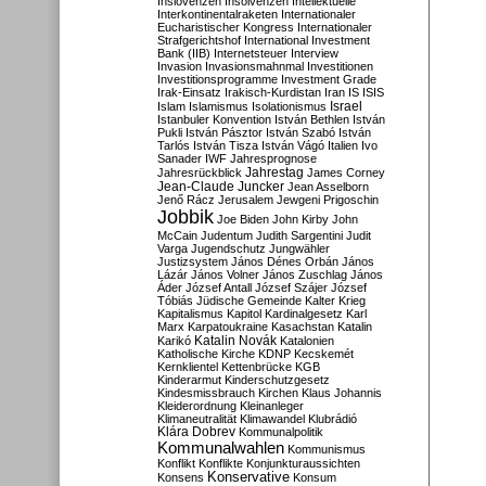
Inslovenzen
Insolvenzen
Intellektuelle
Interkontinentalraketen
Internationaler
Eucharistischer Kongress
Internationaler
Strafgerichtshof
International Investment
Bank (IIB)
Internetsteuer
Interview
Invasion
Invasionsmahnmal
Investitionen
Investitionsprogramme
Investment Grade
Irak-Einsatz
Irakisch-Kurdistan
Iran
IS
ISIS
Israel
Islam
Islamismus
Isolationismus
Istanbuler Konvention
István Bethlen
István
Pukli
István Pásztor
István Szabó
István
Tarlós
István Tisza
István Vágó
Italien
Ivo
Sanader
IWF
Jahresprognose
Jahrestag
Jahresrückblick
James Corney
Jean-Claude Juncker
Jean Asselborn
Jenő Rácz
Jerusalem
Jewgeni Prigoschin
Jobbik
Joe Biden
John Kirby
John
McCain
Judentum
Judith Sargentini
Judit
Varga
Jugendschutz
Jungwähler
Justizsystem
János Dénes Orbán
János
Lázár
János Volner
János Zuschlag
János
Áder
József Antall
József Szájer
József
Tóbiás
Jüdische Gemeinde
Kalter Krieg
Kapitalismus
Kapitol
Kardinalgesetz
Karl
Marx
Karpatoukraine
Kasachstan
Katalin
Katalin Novák
Karikó
Katalonien
Katholische Kirche
KDNP
Kecskemét
Kernklientel
Kettenbrücke
KGB
Kinderarmut
Kinderschutzgesetz
Kindesmissbrauch
Kirchen
Klaus Johannis
Kleiderordnung
Kleinanleger
Klimaneutralität
Klimawandel
Klubrádió
Klára Dobrev
Kommunalpolitik
Kommunalwahlen
Kommunismus
Konflikt
Konflikte
Konjunkturaussichten
Konservative
Konsens
Konsum