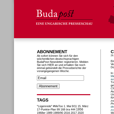
ABONNEMENT
C
Ab sofort können Sie sich für den
29
wöchentlichen deutschsprachigen
Ei
BudaPost-Newsletter registrieren. Melden
Ve
Sie sich HIER an und erhalten Sie noch
Do
einmal gebündelt die Presseberichte der
vorangegangenen Woche.
In
Mi
au
Tr
ge
Ch
Au
Un
fü
TAGS
zu
Pr
"Lügenrede"
#MeToo
1. Mai
9/11
15. März
de
1956
17-Punkte-Plan
99
168 óra
444
zu
1968er
1989
1989/90
2016
2017
2020
Wa