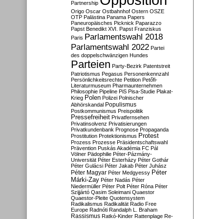
Partnership
Origo
Oscar
Ostbahnhof
Ostern
OSZE
OTP
Palästina
Panama Papers
Paneuropäisches Picknick
Paparazzo
Papst Benedikt XVI.
Papst Franziskus
Parlamentswahl 2018
Paris
Parlamentswahl 2022
Partei
des doppelschwänzigen Hundes
Parteien
Party-Bezirk
Patentstreit
Patriotismus
Pegasus
Personenkennzahl
Persönlichkeitsrechte
Petition
Petőfi-
Literaturmuseum
Pharmaunternehmen
Philosophie
Pipeline
PiS
Pisa-Studie
Plakat-
Polen
Krieg
Polizei
Polnischer
Populismus
Abhörskandal
Postkommunismus
Preispolitik
Pressefreiheit
Privatfernsehen
Privatinsolvenz
Privatisierungen
Privatkundenbank
Prognose
Propaganda
Protest
Prostitution
Protektionismus
Prozess
Prozesse
Präsidentschaftswahl
Prävention
Puskás Akadémia FC
Pál
Völner
Pädophilie
Péter-Pázmány-
Universität
Péter Esterházy
Péter Gothár
Péter Gulácsi
Péter Jakab
Péter Juhász
Péter
Péter Magyar
Péter Medgyessy
Márki-Zay
Péter Nadás
Péter
Niedermüller
Péter Polt
Péter Róna
Péter
Szijjártó
Qasim Soleimani
Quaestor
Quaestor-Pleite
Quotensystem
Radikalismus
Radikalität
Radio Free
Europe
Radnóti
Randalph L. Braham
Rassismus
Ratkó-Kinder
Rattenplage
Re-