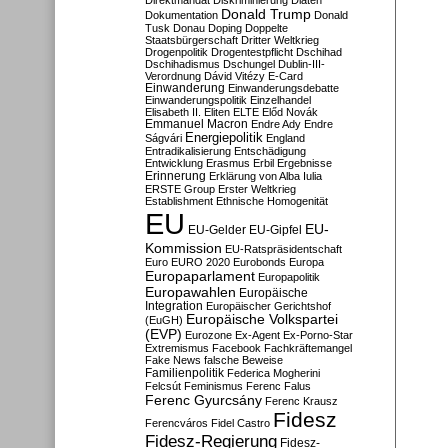
Direktmandat
Diskriminierung
Diäten
Donald Trump
Dokumentation
Donald
Tusk
Donau
Doping
Doppelte
Staatsbürgerschaft
Dritter Weltkrieg
Drogenpolitik
Drogentestpflicht
Dschihad
Dschihadismus
Dschungel
Dublin-III-
Verordnung
Dávid Vitézy
E-Card
Einwanderung
Einwanderungsdebatte
Einwanderungspolitik
Einzelhandel
Elisabeth II.
Eliten
ELTE
Előd Novák
Emmanuel Macron
Endre Ady
Endre
Energiepolitik
Ságvári
England
Entradikalisierung
Entschädigung
Entwicklung
Erasmus
Erbil
Ergebnisse
Erinnerung
Erklärung von Alba Iulia
ERSTE Group
Erster Weltkrieg
Establishment
Ethnische Homogenität
EU
EU-
EU-Gelder
EU-Gipfel
Kommission
EU-Ratspräsidentschaft
Euro
EURO 2020
Eurobonds
Europa
Europaparlament
Europapolitik
Europawahlen
Europäische
Integration
Europäischer Gerichtshof
Europäische Volkspartei
(EuGH)
(EVP)
Eurozone
Ex-Agent
Ex-Porno-Star
Extremismus
Facebook
Fachkräftemangel
Fake News
falsche Beweise
Familienpolitik
Federica Mogherini
Felcsút
Feminismus
Ferenc Falus
Ferenc Gyurcsány
Ferenc Krausz
Fidesz
Ferencváros
Fidel Castro
Fidesz-Regierung
Fidesz-