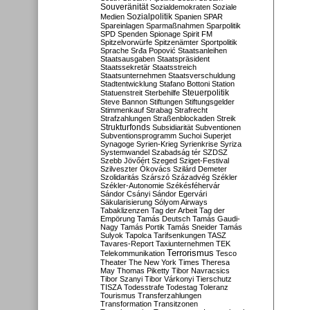
Souveränität
Sozialdemokraten
Soziale
Sozialpolitik
Medien
Spanien
SPAR
Spareinlagen
Sparmaßnahmen
Sparpolitik
SPD
Spenden
Spionage
Spirit FM
Spitzelvorwürfe
Spitzenämter
Sportpolitik
Sprache
Srđa Popović
Staatsanleihen
Staatsausgaben
Staatspräsident
Staatssekretär
Staatsstreich
Staatsunternehmen
Staatsverschuldung
Stadtentwicklung
Stafano Bottoni
Station
Steuerpolitik
Statuenstreit
Sterbehilfe
Steve Bannon
Stiftungen
Stiftungsgelder
Stimmenkauf
Strabag
Strafrecht
Strafzahlungen
Straßenblockaden
Streik
Strukturfonds
Subsidiarität
Subventionen
Subventionsprogramm
Suchoi Superjet
Synagoge
Syrien-Krieg
Syrienkrise
Syriza
Systemwandel
Szabadság tér
SZDSZ
Szebb Jövőért
Szeged
Sziget-Festival
Szilveszter Ókovács
Szilárd Demeter
Szolidaritás
Szárszó
Századvég
Székler
Székler-Autonomie
Székésféhervár
Sándor Csányi
Sándor Egervári
Säkularisierung
Sólyom Airways
Tabaklizenzen
Tag der Arbeit
Tag der
Empörung
Tamás Deutsch
Tamás Gaudi-
Nagy
Tamás Portik
Tamás Sneider
Tamás
Sulyok
Tapolca
Tarifsenkungen
TASZ
Tavares-Report
Taxiunternehmen
TEK
Terrorismus
Telekommunikation
Tesco
Theater
The New York Times
Theresa
May
Thomas Piketty
Tibor Navracsics
Tibor Szanyi
Tibor Várkonyi
Tierschutz
TISZA
Todesstrafe
Todestag
Toleranz
Tourismus
Transferzahlungen
Transformation
Transitzonen