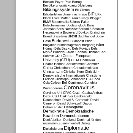
Bethlen-Peyer-Pakt
Betrug
Bevölkerungsrückgang
Bilderberg
Bildungssystem
Bill Clinton
BIP
Billigdarlehen
Binnennachfrage
BKK
Black Lives Matter
Blanka Nagy
Blogger
BMW
Bodenmafia
Bokros-Paket
Bolschewismus
Bootsunglück
Boris
Johnson
Boris Nemzow
Borsod 6
Bosnien-
Herzegowina
Boulevard
Boykott
Braindrain
Brexit
Brand
Bratislava
Buchhandel
Buda-
Budapest
Cash
Budapest Pride
Bulgarien
Bundestagswahl
Burgberg
Bálint
Hóman
Béla Biszku
Béla Kovács
Béla
Markó
Bündnis
Calais
Cannon Hinnant
Carl
Central European
Schmitt
CDU
University (CEU)
CETA
Chanukka
Charlie Hebdo
Charlottesville
Chemnitz
China
Christchurch
Christdemokratie
Christentum
Christian Kern
Christlich-
Demokratische Internationale
Christliche
Freiheit
Christoph Schönborn
CIA
Coca-
Cola
Colleen Bell
Comingout
Conchita
Coronavirus
Wurst
corona
Corvinus-Uni
CPAC
Crash
Csaba András
Dézsi
CSU
Csíki Sör
Dankesgeld
Datenschutz
David B. Cornstein
David
Cameron
David Schwezoff
Davos
Demografie
Debrecen
defi
Demokratie
Demokratische
Koalition
Demonstrationen
Denkfabriken
Denkmal
Denkmal für den
nationalen Zusammenhalt
Dialog
Diplomatie
Digitalisierung