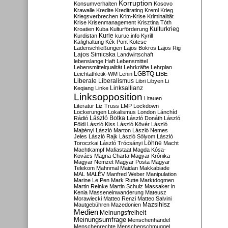
Korruption
Konsumverhalten
Kosovo
Krawalle
Kredite
Kreditrating
Kreml
Krieg
Kriegsverbrechen
Krim-Krise
Kriminalität
Krise
Krisenmanagement
Krisztina Tóth
Kulturkrieg
Kroatien
Kuba
Kulturförderung
Kurdistan
Kurie
kuruc.info
Kyrill
Käfighaltung
Kék Pont
Kötcse
Ladenschließungen
Lajos Bokros
Lajos Rig
Lajos Simicska
Landwirtschaft
lebenslange Haft
Lebensmittel
Lebensmittelqualität
Lehrkräfte
Lehrplan
LGBTQ
Leichtathletik-WM
Lenin
LIBE
Liberale
Liberalismus
Libri
Libyen
Li
Linksallianz
Keqiang
Linke
Linksopposition
Litauen
Literatur
Liz Truss
LMP
Lockdown
Lockerungen
Lokalismus
London
Lánchíd
Rádió
László Botka
László Donáth
László
Földi
László Kiss
László Kövér
László
Majtényi
László Marton
László Nemes
Jeles
László Rajk
László Sólyom
László
Löhne
Toroczkai
László Trócsányi
Macht
Machtkampf
Mafiastaat
Magda Kósa-
Kovács
Magna Charta
Magyar Krónika
Magyar Nemzet
Magyar Posta
Magyar
Telekom
Mahnmal
Maidan
Makkabiade
MAL
MALÉV
Manfred Weber
Manipulation
Marine Le Pen
Mark Rutte
Marktdogmen
Martin Reinke
Martin Schulz
Massaker in
Kenia
Masseneinwanderung
Mateusz
Morawiecki
Matteo Renzi
Matteo Salvini
Mautgebühren
Mazedonien
Mazsihisz
Medien
Meinungsfreiheit
Meinungsumfrage
Menschenhandel
Menschenrechte
Menschenschmuggel