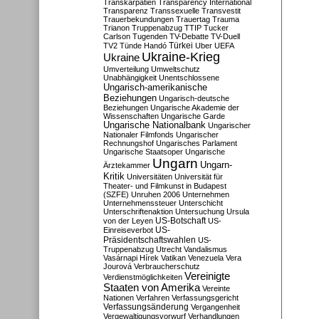
Transkarpatien
Transparency International
Transparenz
Transsexuelle
Transvestit
Trauerbekundungen
Trauertag
Trauma
Trianon
Truppenabzug
TTIP
Tucker
Carlson
Tugenden
TV-Debatte
TV-Duell
Türkei
TV2
Tünde Handó
Uber
UEFA
Ukraine-Krieg
Ukraine
Umverteilung
Umweltschutz
Unabhängigkeit
Unentschlossene
Ungarisch-amerikanische
Beziehungen
Ungarisch-deutsche
Beziehungen
Ungarische Akademie der
Wissenschaften
Ungarische Garde
Ungarische Nationalbank
Ungarischer
Nationaler Filmfonds
Ungarischer
Rechnungshof
Ungarisches Parlament
Ungarische Staatsoper
Ungarische
Ungarn
Ungarn-
Ärztekammer
Kritik
Universitäten
Universität für
Theater- und Filmkunst in Budapest
(SZFE)
Unruhen 2006
Unternehmen
Unternehmenssteuer
Unterschicht
Unterschriftenaktion
Untersuchung
Ursula
US-Botschaft
von der Leyen
US-
US-
Einreiseverbot
Präsidentschaftswahlen
US-
Truppenabzug
Utrecht
Vandalismus
Vasárnapi Hírek
Vatikan
Venezuela
Vera
Jourová
Verbraucherschutz
Vereinigte
Verdienstmöglichkeiten
Staaten von Amerika
Vereinte
Nationen
Verfahren
Verfassungsgericht
Verfassungsänderung
Vergangenheit
Vergewaltigungsvorwurf
Verhandlungen