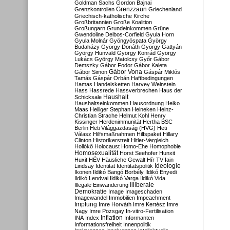
Goldman Sachs
Gordon Bajnai
Grenzzaun
Grenzkontrollen
Griechenland
Griechisch-katholische Kirche
Großbritannien
Große Koalition
Großungarn
Grundeinkommen
Grüne
Gwendoline Delbos-Corfield
Gyula Horn
Gyula Molnár
Gyöngyöspata
György
Budaházy
György Donáth
György Gattyán
György Hunvald
György Konrád
György
Lukács
György Matolcsy
Győr
Gábor
Demszky
Gábor Fodor
Gábor Kaleta
Gábor Vona
Gábor Simon
Gáspár Miklós
Tamás
Gáspár Orbán
Haftbedingungen
Hamas
Handelsketten
Harvey Weinstein
Hass
Hassrede
Hassverbrechen
Haus der
Haushalt
Schicksale
Haushaltseinkommen
Hausordnung
Heiko
Maas
Heiliger Stephan
Heineken
Heinz-
Christian Strache
Helmut Kohl
Henry
Kissinger
Herdenimmunität
Hertha BSC
Berlin
Heti Világgazdaság (HVG)
Heti
Válasz
Hilfsmaßnahmen
Hilfspaket
Hillary
Clinton
Historikerstreit
Hitler-Vergleich
Hollókő
Holocaust
Homo-Ehe
Homophobie
Homosexualität
Horst Seehofer
Hunxit
Huxit
HÉV
Häusliche Gewalt
Hír TV
Iain
Lindsay
Identität
Identitätspolitik
Ideologie
Ikonen
Ildikó Bangó Borbély
Ildikó Enyedi
Ildikó Lendvai
Ildikó Varga
Ildikó Vida
Illiberale
Illegale Einwanderung
Demokratie
Image
Imageschaden
Imagewandel
Immobilien
Impeachment
Impfung
Imre Horváth
Imre Kertész
Imre
Nagy
Imre Pozsgay
In-vitro-Fertilisation
Inflation
INA
Index
Informanten
Informationsfreiheit
Innenpolitik