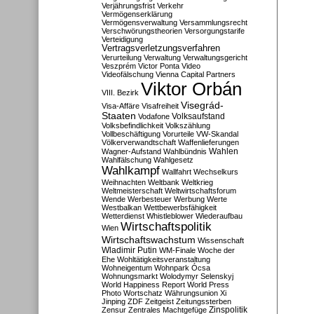
Verjährungsfrist
Verkehr
Vermögenserklärung
Vermögensverwaltung
Versammlungsrecht
Verschwörungstheorien
Versorgungstarife
Verteidigung
Vertragsverletzungsverfahren
Verurteilung
Verwaltung
Verwaltungsgericht
Veszprém
Victor Ponta
Video
Videofälschung
Vienna Capital Partners
Viktor Orbán
VIII. Bezirk
Visegrád-
Visa-Affäre
Visafreiheit
Staaten
Vodafone
Volksaufstand
Volksbefindlichkeit
Volkszählung
Vollbeschäftigung
Vorurteile
VW-Skandal
Völkerverwandtschaft
Waffenlieferungen
Wahlen
Wagner-Aufstand
Wahlbündnis
Wahlfälschung
Wahlgesetz
Wahlkampf
Wallfahrt
Wechselkurs
Weihnachten
Weltbank
Weltkrieg
Weltmeisterschaft
Weltwirtschaftsforum
Wende
Werbesteuer
Werbung
Werte
Westbalkan
Wettbewerbsfähigkeit
Wetterdienst
Whistleblower
Wiederaufbau
Wirtschaftspolitik
Wien
Wirtschaftswachstum
Wissenschaft
Wladimir Putin
WM-Finale
Woche der
Ehe
Wohltätigkeitsveranstaltung
Wohneigentum
Wohnpark Ócsa
Wohnungsmarkt
Wolodymyr Selenskyj
World Happiness Report
World Press
Photo
Wortschatz
Währungsunion
Xi
Jinping
ZDF
Zeitgeist
Zeitungssterben
Zensur
Zentrales Machtgefüge
Zinspolitik