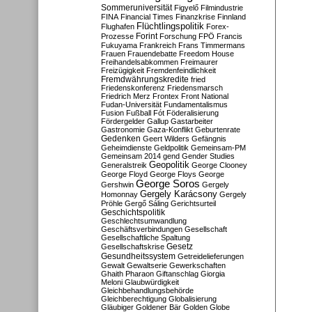
Sommeruniversität
Figyelő
Filmindustrie
FINA
Financial Times
Finanzkrise
Finnland
Flüchtlingspolitik
Flughafen
Forex-
Forint
Prozesse
Forschung
FPÖ
Francis
Fukuyama
Frankreich
Frans Timmermans
Frauen
Frauendebatte
Freedom House
Freihandelsabkommen
Freimaurer
Freizügigkeit
Fremdenfeindlichkeit
Fremdwährungskredite
fried
Friedenskonferenz
Friedensmarsch
Friedrich Merz
Frontex
Front National
Fudan-Universität
Fundamentalismus
Fusion
Fußball
Fót
Föderalisierung
Fördergelder
Gallup
Gastarbeiter
Gastronomie
Gaza-Konflikt
Geburtenrate
Gedenken
Geert Wilders
Gefängnis
Geheimdienste
Geldpolitik
Gemeinsam-PM
Gemeinsam 2014
gend
Gender Studies
Geopolitik
Generalstreik
George Clooney
George Floyd
George Floys
George
George Soros
Gershwin
Gergely
Gergely Karácsony
Homonnay
Gergely
Pröhle
Gergő Sáling
Gerichtsurteil
Geschichtspolitik
Geschlechtsumwandlung
Geschäftsverbindungen
Gesellschaft
Gesellschaftliche Spaltung
Gesetz
Gesellschaftskrise
Gesundheitssystem
Getreidelieferungen
Gewalt
Gewaltserie
Gewerkschaften
Ghaith Pharaon
Giftanschlag
Giorgia
Meloni
Glaubwürdigkeit
Gleichbehandlungsbehörde
Gleichberechtigung
Globalisierung
Gläubiger
Goldener Bär
Golden Globe