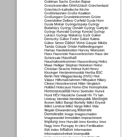
Goldman Sachs
Gordon Bajnai
Grenzzaun
Grenzkontrollen
Griechenland
Griechisch-katholische Kirche
Großbritannien
Große Koalition
Großungarn
Grundeinkommen
Grüne
Gwendoline Delbos-Corfield
Gyula Horn
Gyula Molnár
Gyöngyöspata
György
Budaházy
György Donáth
György Gattyán
György Hunvald
György Konrád
György
Lukács
György Matolcsy
Győr
Gábor
Demszky
Gábor Fodor
Gábor Kaleta
Gábor Vona
Gábor Simon
Gáspár Miklós
Tamás
Gáspár Orbán
Haftbedingungen
Hamas
Handelsketten
Harvey Weinstein
Hass
Hassrede
Hassverbrechen
Haus der
Haushalt
Schicksale
Haushaltseinkommen
Hausordnung
Heiko
Maas
Heiliger Stephan
Heineken
Heinz-
Christian Strache
Helmut Kohl
Henry
Kissinger
Herdenimmunität
Hertha BSC
Berlin
Heti Világgazdaság (HVG)
Heti
Válasz
Hilfsmaßnahmen
Hilfspaket
Hillary
Clinton
Historikerstreit
Hitler-Vergleich
Hollókő
Holocaust
Homo-Ehe
Homophobie
Homosexualität
Horst Seehofer
Hunxit
Huxit
HÉV
Häusliche Gewalt
Hír TV
Iain
Lindsay
Identität
Identitätspolitik
Ideologie
Ikonen
Ildikó Bangó Borbély
Ildikó Enyedi
Ildikó Lendvai
Ildikó Varga
Ildikó Vida
Illiberale
Illegale Einwanderung
Demokratie
Image
Imageschaden
Imagewandel
Immobilien
Impeachment
Impfung
Imre Horváth
Imre Kertész
Imre
Nagy
Imre Pozsgay
In-vitro-Fertilisation
Inflation
INA
Index
Informanten
Informationsfreiheit
Innenpolitik