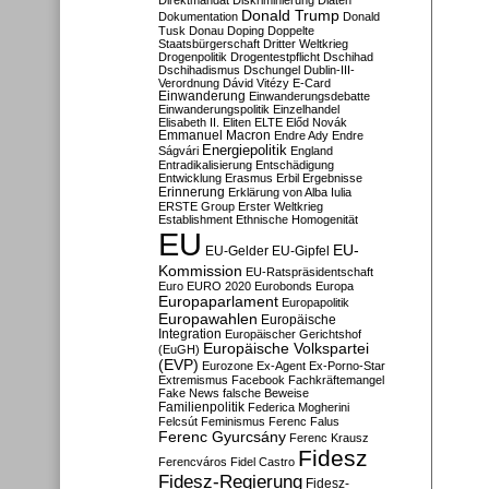
Direktmandat
Diskriminierung
Diäten
Donald Trump
Dokumentation
Donald
Tusk
Donau
Doping
Doppelte
Staatsbürgerschaft
Dritter Weltkrieg
Drogenpolitik
Drogentestpflicht
Dschihad
Dschihadismus
Dschungel
Dublin-III-
Verordnung
Dávid Vitézy
E-Card
Einwanderung
Einwanderungsdebatte
Einwanderungspolitik
Einzelhandel
Elisabeth II.
Eliten
ELTE
Előd Novák
Emmanuel Macron
Endre Ady
Endre
Energiepolitik
Ságvári
England
Entradikalisierung
Entschädigung
Entwicklung
Erasmus
Erbil
Ergebnisse
Erinnerung
Erklärung von Alba Iulia
ERSTE Group
Erster Weltkrieg
Establishment
Ethnische Homogenität
EU
EU-
EU-Gelder
EU-Gipfel
Kommission
EU-Ratspräsidentschaft
Euro
EURO 2020
Eurobonds
Europa
Europaparlament
Europapolitik
Europawahlen
Europäische
Integration
Europäischer Gerichtshof
Europäische Volkspartei
(EuGH)
(EVP)
Eurozone
Ex-Agent
Ex-Porno-Star
Extremismus
Facebook
Fachkräftemangel
Fake News
falsche Beweise
Familienpolitik
Federica Mogherini
Felcsút
Feminismus
Ferenc Falus
Ferenc Gyurcsány
Ferenc Krausz
Fidesz
Ferencváros
Fidel Castro
Fidesz-Regierung
Fidesz-