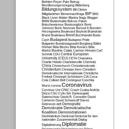
Bethlen-Peyer-Pakt
Betrug
Bevölkerungsrückgang
Bilderberg
Bildungssystem
Bill Clinton
BIP
Billigdarlehen
Binnennachfrage
BKK
Black Lives Matter
Blanka Nagy
Blogger
BMW
Bodenmafia
Bokros-Paket
Bolschewismus
Bootsunglück
Boris
Johnson
Boris Nemzow
Borsod 6
Bosnien-
Herzegowina
Boulevard
Boykott
Braindrain
Brexit
Brand
Bratislava
Buchhandel
Buda-
Budapest
Cash
Budapest Pride
Bulgarien
Bundestagswahl
Burgberg
Bálint
Hóman
Béla Biszku
Béla Kovács
Béla
Markó
Bündnis
Calais
Cannon Hinnant
Carl
Central European
Schmitt
CDU
University (CEU)
CETA
Chanukka
Charlie Hebdo
Charlottesville
Chemnitz
China
Christchurch
Christdemokratie
Christentum
Christian Kern
Christlich-
Demokratische Internationale
Christliche
Freiheit
Christoph Schönborn
CIA
Coca-
Cola
Colleen Bell
Comingout
Conchita
Coronavirus
Wurst
corona
Corvinus-Uni
CPAC
Crash
Csaba András
Dézsi
CSU
Csíki Sör
Dankesgeld
Datenschutz
David B. Cornstein
David
Cameron
David Schwezoff
Davos
Demografie
Debrecen
defi
Demokratie
Demokratische
Koalition
Demonstrationen
Denkfabriken
Denkmal
Denkmal für den
nationalen Zusammenhalt
Dialog
Diplomatie
Digitalisierung