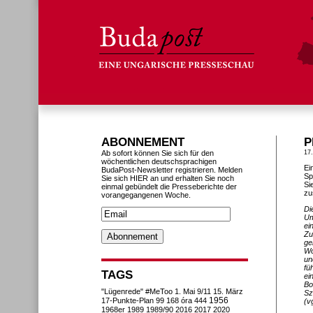
ABONNEMENT
P
Ab sofort können Sie sich für den
17
wöchentlichen deutschsprachigen
Ei
BudaPost-Newsletter registrieren. Melden
Sp
Sie sich HIER an und erhalten Sie noch
Si
einmal gebündelt die Presseberichte der
zu
vorangegangenen Woche.
Di
Um
ei
Zu
ge
Wo
un
fü
TAGS
ei
Bo
"Lügenrede"
#MeToo
1. Mai
9/11
15. März
Sz
1956
17-Punkte-Plan
99
168 óra
444
(v
1968er
1989
1989/90
2016
2017
2020