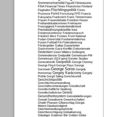
Sommeruniversität
Figyelő
Filmindustrie
FINA
Financial Times
Finanzkrise
Finnland
Flüchtlingspolitik
Flughafen
Forex-
Forint
Prozesse
Forschung
FPÖ
Francis
Fukuyama
Frankreich
Frans Timmermans
Frauen
Frauendebatte
Freedom House
Freihandelsabkommen
Freimaurer
Freizügigkeit
Fremdenfeindlichkeit
Fremdwährungskredite
fried
Friedenskonferenz
Friedensmarsch
Friedrich Merz
Frontex
Front National
Fudan-Universität
Fundamentalismus
Fusion
Fußball
Fót
Föderalisierung
Fördergelder
Gallup
Gastarbeiter
Gastronomie
Gaza-Konflikt
Geburtenrate
Gedenken
Geert Wilders
Gefängnis
Geheimdienste
Geldpolitik
Gemeinsam-PM
Gemeinsam 2014
gend
Gender Studies
Geopolitik
Generalstreik
George Clooney
George Floyd
George Floys
George
George Soros
Gershwin
Gergely
Gergely Karácsony
Homonnay
Gergely
Pröhle
Gergő Sáling
Gerichtsurteil
Geschichtspolitik
Geschlechtsumwandlung
Geschäftsverbindungen
Gesellschaft
Gesellschaftliche Spaltung
Gesetz
Gesellschaftskrise
Gesundheitssystem
Getreidelieferungen
Gewalt
Gewaltserie
Gewerkschaften
Ghaith Pharaon
Giftanschlag
Giorgia
Meloni
Glaubwürdigkeit
Gleichbehandlungsbehörde
Gleichberechtigung
Globalisierung
Gläubiger
Goldener Bär
Golden Globe