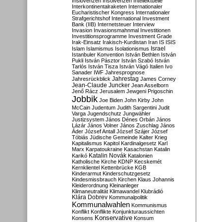
Inslovenzen
Insolvenzen
Intellektuelle
Interkontinentalraketen
Internationaler
Eucharistischer Kongress
Internationaler
Strafgerichtshof
International Investment
Bank (IIB)
Internetsteuer
Interview
Invasion
Invasionsmahnmal
Investitionen
Investitionsprogramme
Investment Grade
Irak-Einsatz
Irakisch-Kurdistan
Iran
IS
ISIS
Israel
Islam
Islamismus
Isolationismus
Istanbuler Konvention
István Bethlen
István
Pukli
István Pásztor
István Szabó
István
Tarlós
István Tisza
István Vágó
Italien
Ivo
Sanader
IWF
Jahresprognose
Jahrestag
Jahresrückblick
James Corney
Jean-Claude Juncker
Jean Asselborn
Jenő Rácz
Jerusalem
Jewgeni Prigoschin
Jobbik
Joe Biden
John Kirby
John
McCain
Judentum
Judith Sargentini
Judit
Varga
Jugendschutz
Jungwähler
Justizsystem
János Dénes Orbán
János
Lázár
János Volner
János Zuschlag
János
Áder
József Antall
József Szájer
József
Tóbiás
Jüdische Gemeinde
Kalter Krieg
Kapitalismus
Kapitol
Kardinalgesetz
Karl
Marx
Karpatoukraine
Kasachstan
Katalin
Katalin Novák
Karikó
Katalonien
Katholische Kirche
KDNP
Kecskemét
Kernklientel
Kettenbrücke
KGB
Kinderarmut
Kinderschutzgesetz
Kindesmissbrauch
Kirchen
Klaus Johannis
Kleiderordnung
Kleinanleger
Klimaneutralität
Klimawandel
Klubrádió
Klára Dobrev
Kommunalpolitik
Kommunalwahlen
Kommunismus
Konflikt
Konflikte
Konjunkturaussichten
Konservative
Konsens
Konsum