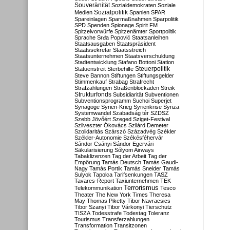
Souveränität
Sozialdemokraten
Soziale
Sozialpolitik
Medien
Spanien
SPAR
Spareinlagen
Sparmaßnahmen
Sparpolitik
SPD
Spenden
Spionage
Spirit FM
Spitzelvorwürfe
Spitzenämter
Sportpolitik
Sprache
Srđa Popović
Staatsanleihen
Staatsausgaben
Staatspräsident
Staatssekretär
Staatsstreich
Staatsunternehmen
Staatsverschuldung
Stadtentwicklung
Stafano Bottoni
Station
Steuerpolitik
Statuenstreit
Sterbehilfe
Steve Bannon
Stiftungen
Stiftungsgelder
Stimmenkauf
Strabag
Strafrecht
Strafzahlungen
Straßenblockaden
Streik
Strukturfonds
Subsidiarität
Subventionen
Subventionsprogramm
Suchoi Superjet
Synagoge
Syrien-Krieg
Syrienkrise
Syriza
Systemwandel
Szabadság tér
SZDSZ
Szebb Jövőért
Szeged
Sziget-Festival
Szilveszter Ókovács
Szilárd Demeter
Szolidaritás
Szárszó
Századvég
Székler
Székler-Autonomie
Székésféhervár
Sándor Csányi
Sándor Egervári
Säkularisierung
Sólyom Airways
Tabaklizenzen
Tag der Arbeit
Tag der
Empörung
Tamás Deutsch
Tamás Gaudi-
Nagy
Tamás Portik
Tamás Sneider
Tamás
Sulyok
Tapolca
Tarifsenkungen
TASZ
Tavares-Report
Taxiunternehmen
TEK
Terrorismus
Telekommunikation
Tesco
Theater
The New York Times
Theresa
May
Thomas Piketty
Tibor Navracsics
Tibor Szanyi
Tibor Várkonyi
Tierschutz
TISZA
Todesstrafe
Todestag
Toleranz
Tourismus
Transferzahlungen
Transformation
Transitzonen