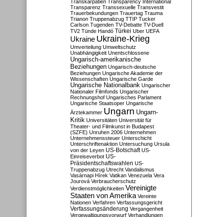
Transkarpatien
Transparency International
Transparenz
Transsexuelle
Transvestit
Trauerbekundungen
Trauertag
Trauma
Trianon
Truppenabzug
TTIP
Tucker
Carlson
Tugenden
TV-Debatte
TV-Duell
Türkei
TV2
Tünde Handó
Uber
UEFA
Ukraine-Krieg
Ukraine
Umverteilung
Umweltschutz
Unabhängigkeit
Unentschlossene
Ungarisch-amerikanische
Beziehungen
Ungarisch-deutsche
Beziehungen
Ungarische Akademie der
Wissenschaften
Ungarische Garde
Ungarische Nationalbank
Ungarischer
Nationaler Filmfonds
Ungarischer
Rechnungshof
Ungarisches Parlament
Ungarische Staatsoper
Ungarische
Ungarn
Ungarn-
Ärztekammer
Kritik
Universitäten
Universität für
Theater- und Filmkunst in Budapest
(SZFE)
Unruhen 2006
Unternehmen
Unternehmenssteuer
Unterschicht
Unterschriftenaktion
Untersuchung
Ursula
US-Botschaft
von der Leyen
US-
US-
Einreiseverbot
Präsidentschaftswahlen
US-
Truppenabzug
Utrecht
Vandalismus
Vasárnapi Hírek
Vatikan
Venezuela
Vera
Jourová
Verbraucherschutz
Vereinigte
Verdienstmöglichkeiten
Staaten von Amerika
Vereinte
Nationen
Verfahren
Verfassungsgericht
Verfassungsänderung
Vergangenheit
Vergewaltigungsvorwurf
Verhandlungen