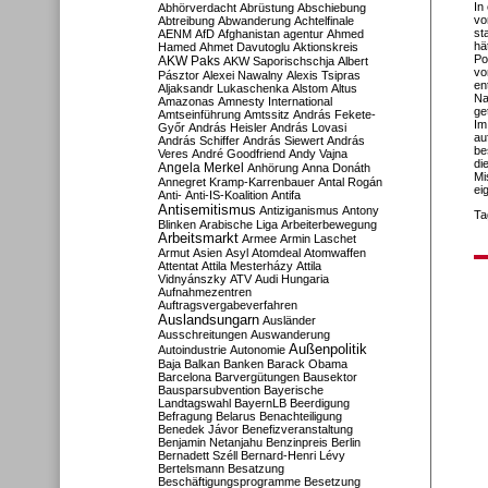
In
Abhörverdacht
Abrüstung
Abschiebung
vo
Abtreibung
Abwanderung
Achtelfinale
st
AENM
AfD
Afghanistan
agentur
Ahmed
hä
Hamed
Ahmet Davutoglu
Aktionskreis
Po
AKW Paks
AKW Saporischschja
Albert
vo
Pásztor
Alexei Nawalny
Alexis Tsipras
en
Aljaksandr Lukaschenka
Alstom
Altus
Na
Amazonas
Amnesty International
ge
Amtseinführung
Amtssitz
András Fekete-
Im
Győr
András Heisler
András Lovasi
au
András Schiffer
András Siewert
András
be
Veres
André Goodfriend
Andy Vajna
di
Angela Merkel
Anhörung
Anna Donáth
Mi
Annegret Kramp-Karrenbauer
Antal Rogán
ei
Anti-
Anti-IS-Koalition
Antifa
Antisemitismus
Antiziganismus
Antony
Ta
Blinken
Arabische Liga
Arbeiterbewegung
Arbeitsmarkt
Armee
Armin Laschet
Armut
Asien
Asyl
Atomdeal
Atomwaffen
Attentat
Attila Mesterházy
Attila
Vidnyánszky
ATV
Audi Hungaria
Aufnahmezentren
Auftragsvergabeverfahren
Auslandsungarn
Ausländer
Ausschreitungen
Auswanderung
Außenpolitik
Autoindustrie
Autonomie
Baja
Balkan
Banken
Barack Obama
Barcelona
Barvergütungen
Bausektor
Bausparsubvention
Bayerische
Landtagswahl
BayernLB
Beerdigung
Befragung
Belarus
Benachteiligung
Benedek Jávor
Benefizveranstaltung
Benjamin Netanjahu
Benzinpreis
Berlin
Bernadett Széll
Bernard-Henri Lévy
Bertelsmann
Besatzung
Beschäftigungsprogramme
Besetzung