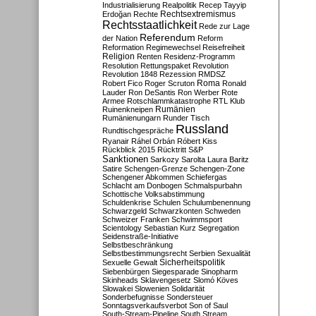
Industrialisierung
Realpolitik
Recep Tayyip
Rechtsextremismus
Erdoğan
Rechte
Rechtsstaatlichkeit
Rede zur Lage
Referendum
der Nation
Reform
Reformation
Regimewechsel
Reisefreiheit
Religion
Renten
Residenz-Programm
Resolution
Rettungspaket
Revolution
Revolution 1848
Rezession
RMDSZ
Roma
Robert Fico
Roger Scruton
Ronald
Lauder
Ron DeSantis
Ron Werber
Rote
Armee
Rotschlammkatastrophe
RTL Klub
Ruinenkneipen
Rumänien
Rumänienungarn
Runder Tisch
Russland
Rundtischgespräche
Ryanair
Ráhel Orbán
Róbert Kiss
Rückblick 2015
Rücktritt
S&P
Sanktionen
Sarkozy
Sarolta Laura Baritz
Satire
Schengen-Grenze
Schengen-Zone
Schengener Abkommen
Schiefergas
Schlacht am Donbogen
Schmalspurbahn
Schottische Volksabstimmung
Schuldenkrise
Schulen
Schulumbenennung
Schwarzgeld
Schwarzkonten
Schweden
Schweizer Franken
Schwimmsport
Scientology
Sebastian Kurz
Segregation
Seidenstraße-Initiative
Selbstbeschränkung
Selbstbestimmungsrecht
Serbien
Sexualität
Sicherheitspolitik
Sexuelle Gewalt
Siebenbürgen
Siegesparade
Sinopharm
Skinheads
Sklavengesetz
Slomó Köves
Slowakei
Slowenien
Solidarität
Sonderbefugnisse
Sondersteuer
Sonntagsverkaufsverbot
Son of Saul
South-Stream-Pipeline
South Stream