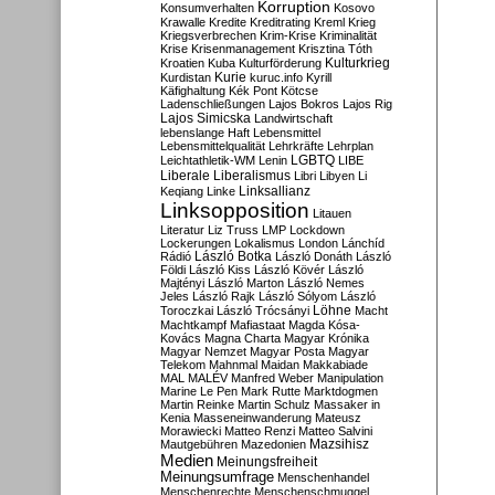
Korruption
Konsumverhalten
Kosovo
Krawalle
Kredite
Kreditrating
Kreml
Krieg
Kriegsverbrechen
Krim-Krise
Kriminalität
Krise
Krisenmanagement
Krisztina Tóth
Kulturkrieg
Kroatien
Kuba
Kulturförderung
Kurdistan
Kurie
kuruc.info
Kyrill
Käfighaltung
Kék Pont
Kötcse
Ladenschließungen
Lajos Bokros
Lajos Rig
Lajos Simicska
Landwirtschaft
lebenslange Haft
Lebensmittel
Lebensmittelqualität
Lehrkräfte
Lehrplan
LGBTQ
Leichtathletik-WM
Lenin
LIBE
Liberale
Liberalismus
Libri
Libyen
Li
Linksallianz
Keqiang
Linke
Linksopposition
Litauen
Literatur
Liz Truss
LMP
Lockdown
Lockerungen
Lokalismus
London
Lánchíd
Rádió
László Botka
László Donáth
László
Földi
László Kiss
László Kövér
László
Majtényi
László Marton
László Nemes
Jeles
László Rajk
László Sólyom
László
Löhne
Toroczkai
László Trócsányi
Macht
Machtkampf
Mafiastaat
Magda Kósa-
Kovács
Magna Charta
Magyar Krónika
Magyar Nemzet
Magyar Posta
Magyar
Telekom
Mahnmal
Maidan
Makkabiade
MAL
MALÉV
Manfred Weber
Manipulation
Marine Le Pen
Mark Rutte
Marktdogmen
Martin Reinke
Martin Schulz
Massaker in
Kenia
Masseneinwanderung
Mateusz
Morawiecki
Matteo Renzi
Matteo Salvini
Mautgebühren
Mazedonien
Mazsihisz
Medien
Meinungsfreiheit
Meinungsumfrage
Menschenhandel
Menschenrechte
Menschenschmuggel