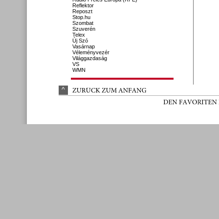
Reflektor
Reposzt
Stop.hu
Szombat
Szuverén
Telex
Új Szó
Vasárnap
Véleményvezér
Világgazdaság
VS
WMN
^
ZURÜ
CK 
ZUM 
ANFANG
DEN 
FAVORITEN 