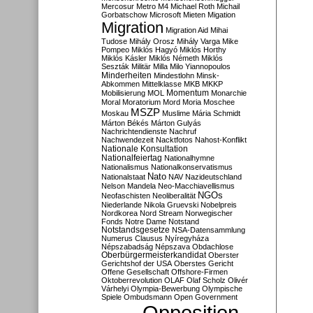
Mercosur
Metro M4
Michael Roth
Michail
Gorbatschow
Microsoft
Mieten
Migation
Migration
Migration Aid
Mihai
Tudose
Mihály Orosz
Mihály Varga
Mike
Pompeo
Miklós Hagyó
Miklós Horthy
Miklós Kásler
Miklós Németh
Miklós
Seszták
Militär
Milla
Milo Yiannopoulos
Minderheiten
Mindestlohn
Minsk-
Abkommen
Mittelklasse
MKB
MKKP
Momentum
Mobilisierung
MOL
Monarchie
Moral
Moratorium
Mord
Moria
Moschee
MSZP
Moskau
Muslime
Mária Schmidt
Márton Békés
Márton Gulyás
Nachrichtendienste
Nachruf
Nachwendezeit
Nacktfotos
Nahost-Konflikt
Nationale Konsultation
Nationalfeiertag
Nationalhymne
Nationalismus
Nationalkonservatismus
Nato
Nationalstaat
NAV
Nazideutschland
Nelson Mandela
Neo-Macchiavellismus
NGOs
Neofaschisten
Neoliberalität
Niederlande
Nikola Gruevski
Nobelpreis
Nordkorea
Nord Stream
Norwegischer
Fonds
Notre Dame
Notstand
Notstandsgesetze
NSA-Datensammlung
Numerus Clausus
Nyíregyháza
Népszabadság
Népszava
Obdachlose
Oberbürgermeisterkandidat
Oberster
Gerichtshof der USA
Oberstes Gericht
Offene Gesellschaft
Offshore-Firmen
Oktoberrevolution
OLAF
Olaf Scholz
Olivér
Várhelyi
Olympia-Bewerbung
Olympische
Spiele
Ombudsmann
Open Government
Opposition