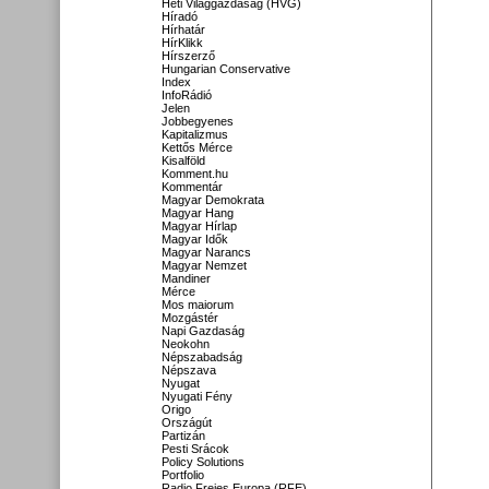
Heti Világgazdaság (HVG)
Híradó
Hírhatár
HírKlikk
Hírszerző
Hungarian Conservative
Index
InfoRádió
Jelen
Jobbegyenes
Kapitalizmus
Kettős Mérce
Kisalföld
Komment.hu
Kommentár
Magyar Demokrata
Magyar Hang
Magyar Hírlap
Magyar Idők
Magyar Narancs
Magyar Nemzet
Mandiner
Mérce
Mos maiorum
Mozgástér
Napi Gazdaság
Neokohn
Népszabadság
Népszava
Nyugat
Nyugati Fény
Origo
Országút
Partizán
Pesti Srácok
Policy Solutions
Portfolio
Radio Freies Europa (RFE)