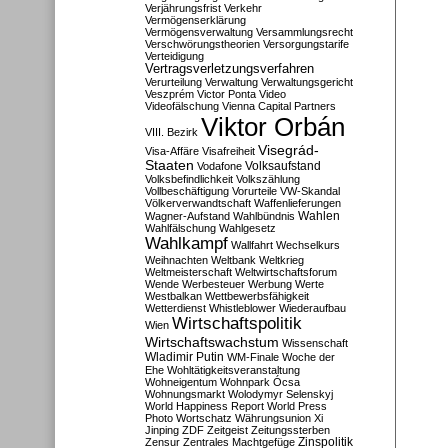
Verjährungsfrist
Verkehr
Vermögenserklärung
Vermögensverwaltung
Versammlungsrecht
Verschwörungstheorien
Versorgungstarife
Verteidigung
Vertragsverletzungsverfahren
Verurteilung
Verwaltung
Verwaltungsgericht
Veszprém
Victor Ponta
Video
Videofälschung
Vienna Capital Partners
Viktor Orbán
VIII. Bezirk
Visegrád-
Visa-Affäre
Visafreiheit
Staaten
Vodafone
Volksaufstand
Volksbefindlichkeit
Volkszählung
Vollbeschäftigung
Vorurteile
VW-Skandal
Völkerverwandtschaft
Waffenlieferungen
Wahlen
Wagner-Aufstand
Wahlbündnis
Wahlfälschung
Wahlgesetz
Wahlkampf
Wallfahrt
Wechselkurs
Weihnachten
Weltbank
Weltkrieg
Weltmeisterschaft
Weltwirtschaftsforum
Wende
Werbesteuer
Werbung
Werte
Westbalkan
Wettbewerbsfähigkeit
Wetterdienst
Whistleblower
Wiederaufbau
Wirtschaftspolitik
Wien
Wirtschaftswachstum
Wissenschaft
Wladimir Putin
WM-Finale
Woche der
Ehe
Wohltätigkeitsveranstaltung
Wohneigentum
Wohnpark Ócsa
Wohnungsmarkt
Wolodymyr Selenskyj
World Happiness Report
World Press
Photo
Wortschatz
Währungsunion
Xi
Jinping
ZDF
Zeitgeist
Zeitungssterben
Zensur
Zentrales Machtgefüge
Zinspolitik