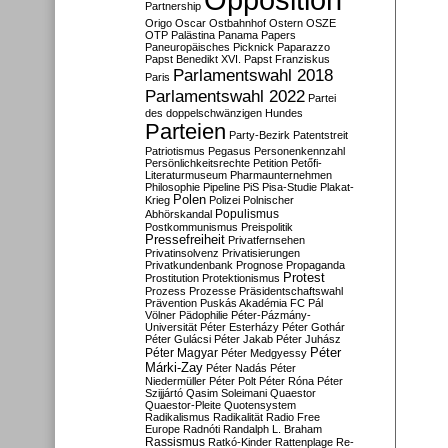
Partnership
Origo
Oscar
Ostbahnhof
Ostern
OSZE
OTP
Palästina
Panama Papers
Paneuropäisches Picknick
Paparazzo
Papst Benedikt XVI.
Papst Franziskus
Parlamentswahl 2018
Paris
Parlamentswahl 2022
Partei
des doppelschwänzigen Hundes
Parteien
Party-Bezirk
Patentstreit
Patriotismus
Pegasus
Personenkennzahl
Persönlichkeitsrechte
Petition
Petőfi-
Literaturmuseum
Pharmaunternehmen
Philosophie
Pipeline
PiS
Pisa-Studie
Plakat-
Polen
Krieg
Polizei
Polnischer
Populismus
Abhörskandal
Postkommunismus
Preispolitik
Pressefreiheit
Privatfernsehen
Privatinsolvenz
Privatisierungen
Privatkundenbank
Prognose
Propaganda
Protest
Prostitution
Protektionismus
Prozess
Prozesse
Präsidentschaftswahl
Prävention
Puskás Akadémia FC
Pál
Völner
Pädophilie
Péter-Pázmány-
Universität
Péter Esterházy
Péter Gothár
Péter Gulácsi
Péter Jakab
Péter Juhász
Péter
Péter Magyar
Péter Medgyessy
Márki-Zay
Péter Nadás
Péter
Niedermüller
Péter Polt
Péter Róna
Péter
Szijjártó
Qasim Soleimani
Quaestor
Quaestor-Pleite
Quotensystem
Radikalismus
Radikalität
Radio Free
Europe
Radnóti
Randalph L. Braham
Rassismus
Ratkó-Kinder
Rattenplage
Re-