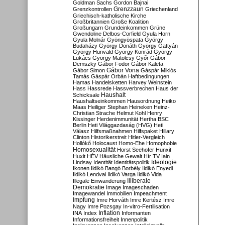
Goldman Sachs
Gordon Bajnai
Grenzzaun
Grenzkontrollen
Griechenland
Griechisch-katholische Kirche
Großbritannien
Große Koalition
Großungarn
Grundeinkommen
Grüne
Gwendoline Delbos-Corfield
Gyula Horn
Gyula Molnár
Gyöngyöspata
György
Budaházy
György Donáth
György Gattyán
György Hunvald
György Konrád
György
Lukács
György Matolcsy
Győr
Gábor
Demszky
Gábor Fodor
Gábor Kaleta
Gábor Vona
Gábor Simon
Gáspár Miklós
Tamás
Gáspár Orbán
Haftbedingungen
Hamas
Handelsketten
Harvey Weinstein
Hass
Hassrede
Hassverbrechen
Haus der
Haushalt
Schicksale
Haushaltseinkommen
Hausordnung
Heiko
Maas
Heiliger Stephan
Heineken
Heinz-
Christian Strache
Helmut Kohl
Henry
Kissinger
Herdenimmunität
Hertha BSC
Berlin
Heti Világgazdaság (HVG)
Heti
Válasz
Hilfsmaßnahmen
Hilfspaket
Hillary
Clinton
Historikerstreit
Hitler-Vergleich
Hollókő
Holocaust
Homo-Ehe
Homophobie
Homosexualität
Horst Seehofer
Hunxit
Huxit
HÉV
Häusliche Gewalt
Hír TV
Iain
Lindsay
Identität
Identitätspolitik
Ideologie
Ikonen
Ildikó Bangó Borbély
Ildikó Enyedi
Ildikó Lendvai
Ildikó Varga
Ildikó Vida
Illiberale
Illegale Einwanderung
Demokratie
Image
Imageschaden
Imagewandel
Immobilien
Impeachment
Impfung
Imre Horváth
Imre Kertész
Imre
Nagy
Imre Pozsgay
In-vitro-Fertilisation
Inflation
INA
Index
Informanten
Informationsfreiheit
Innenpolitik