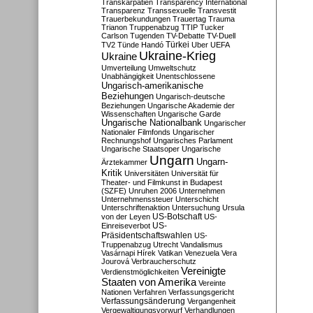
Transkarpatien
Transparency International
Transparenz
Transsexuelle
Transvestit
Trauerbekundungen
Trauertag
Trauma
Trianon
Truppenabzug
TTIP
Tucker
Carlson
Tugenden
TV-Debatte
TV-Duell
Türkei
TV2
Tünde Handó
Uber
UEFA
Ukraine-Krieg
Ukraine
Umverteilung
Umweltschutz
Unabhängigkeit
Unentschlossene
Ungarisch-amerikanische
Beziehungen
Ungarisch-deutsche
Beziehungen
Ungarische Akademie der
Wissenschaften
Ungarische Garde
Ungarische Nationalbank
Ungarischer
Nationaler Filmfonds
Ungarischer
Rechnungshof
Ungarisches Parlament
Ungarische Staatsoper
Ungarische
Ungarn
Ungarn-
Ärztekammer
Kritik
Universitäten
Universität für
Theater- und Filmkunst in Budapest
(SZFE)
Unruhen 2006
Unternehmen
Unternehmenssteuer
Unterschicht
Unterschriftenaktion
Untersuchung
Ursula
US-Botschaft
von der Leyen
US-
US-
Einreiseverbot
Präsidentschaftswahlen
US-
Truppenabzug
Utrecht
Vandalismus
Vasárnapi Hírek
Vatikan
Venezuela
Vera
Jourová
Verbraucherschutz
Vereinigte
Verdienstmöglichkeiten
Staaten von Amerika
Vereinte
Nationen
Verfahren
Verfassungsgericht
Verfassungsänderung
Vergangenheit
Vergewaltigungsvorwurf
Verhandlungen