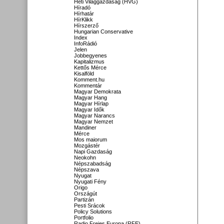
Heti Világgazdaság (HVG)
Híradó
Hírhatár
HírKlikk
Hírszerző
Hungarian Conservative
Index
InfoRádió
Jelen
Jobbegyenes
Kapitalizmus
Kettős Mérce
Kisalföld
Komment.hu
Kommentár
Magyar Demokrata
Magyar Hang
Magyar Hírlap
Magyar Idők
Magyar Narancs
Magyar Nemzet
Mandiner
Mérce
Mos maiorum
Mozgástér
Napi Gazdaság
Neokohn
Népszabadság
Népszava
Nyugat
Nyugati Fény
Origo
Országút
Partizán
Pesti Srácok
Policy Solutions
Portfolio
Radio Freies Europa (RFE)