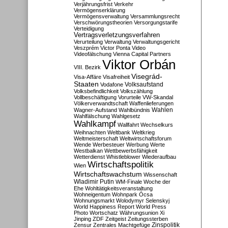
Verjährungsfrist
Verkehr
Vermögenserklärung
Vermögensverwaltung
Versammlungsrecht
Verschwörungstheorien
Versorgungstarife
Verteidigung
Vertragsverletzungsverfahren
Verurteilung
Verwaltung
Verwaltungsgericht
Veszprém
Victor Ponta
Video
Videofälschung
Vienna Capital Partners
Viktor Orbán
VIII. Bezirk
Visegrád-
Visa-Affäre
Visafreiheit
Staaten
Vodafone
Volksaufstand
Volksbefindlichkeit
Volkszählung
Vollbeschäftigung
Vorurteile
VW-Skandal
Völkerverwandtschaft
Waffenlieferungen
Wahlen
Wagner-Aufstand
Wahlbündnis
Wahlfälschung
Wahlgesetz
Wahlkampf
Wallfahrt
Wechselkurs
Weihnachten
Weltbank
Weltkrieg
Weltmeisterschaft
Weltwirtschaftsforum
Wende
Werbesteuer
Werbung
Werte
Westbalkan
Wettbewerbsfähigkeit
Wetterdienst
Whistleblower
Wiederaufbau
Wirtschaftspolitik
Wien
Wirtschaftswachstum
Wissenschaft
Wladimir Putin
WM-Finale
Woche der
Ehe
Wohltätigkeitsveranstaltung
Wohneigentum
Wohnpark Ócsa
Wohnungsmarkt
Wolodymyr Selenskyj
World Happiness Report
World Press
Photo
Wortschatz
Währungsunion
Xi
Jinping
ZDF
Zeitgeist
Zeitungssterben
Zensur
Zentrales Machtgefüge
Zinspolitik