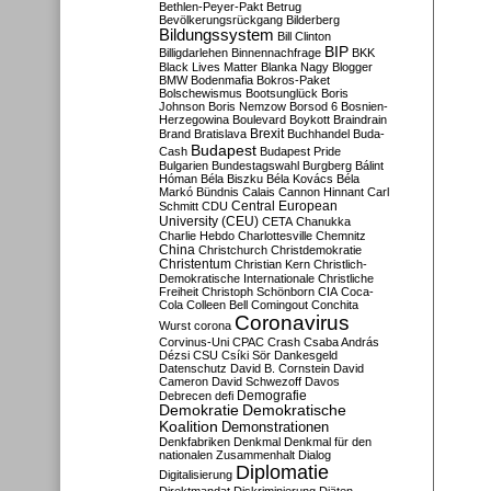
Bethlen-Peyer-Pakt
Betrug
Bevölkerungsrückgang
Bilderberg
Bildungssystem
Bill Clinton
BIP
Billigdarlehen
Binnennachfrage
BKK
Black Lives Matter
Blanka Nagy
Blogger
BMW
Bodenmafia
Bokros-Paket
Bolschewismus
Bootsunglück
Boris
Johnson
Boris Nemzow
Borsod 6
Bosnien-
Herzegowina
Boulevard
Boykott
Braindrain
Brexit
Brand
Bratislava
Buchhandel
Buda-
Budapest
Cash
Budapest Pride
Bulgarien
Bundestagswahl
Burgberg
Bálint
Hóman
Béla Biszku
Béla Kovács
Béla
Markó
Bündnis
Calais
Cannon Hinnant
Carl
Central European
Schmitt
CDU
University (CEU)
CETA
Chanukka
Charlie Hebdo
Charlottesville
Chemnitz
China
Christchurch
Christdemokratie
Christentum
Christian Kern
Christlich-
Demokratische Internationale
Christliche
Freiheit
Christoph Schönborn
CIA
Coca-
Cola
Colleen Bell
Comingout
Conchita
Coronavirus
Wurst
corona
Corvinus-Uni
CPAC
Crash
Csaba András
Dézsi
CSU
Csíki Sör
Dankesgeld
Datenschutz
David B. Cornstein
David
Cameron
David Schwezoff
Davos
Demografie
Debrecen
defi
Demokratie
Demokratische
Koalition
Demonstrationen
Denkfabriken
Denkmal
Denkmal für den
nationalen Zusammenhalt
Dialog
Diplomatie
Digitalisierung