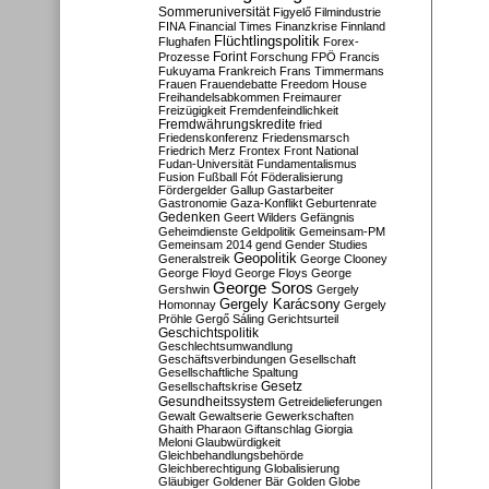
Sommeruniversität
Figyelő
Filmindustrie
FINA
Financial Times
Finanzkrise
Finnland
Flüchtlingspolitik
Flughafen
Forex-
Forint
Prozesse
Forschung
FPÖ
Francis
Fukuyama
Frankreich
Frans Timmermans
Frauen
Frauendebatte
Freedom House
Freihandelsabkommen
Freimaurer
Freizügigkeit
Fremdenfeindlichkeit
Fremdwährungskredite
fried
Friedenskonferenz
Friedensmarsch
Friedrich Merz
Frontex
Front National
Fudan-Universität
Fundamentalismus
Fusion
Fußball
Fót
Föderalisierung
Fördergelder
Gallup
Gastarbeiter
Gastronomie
Gaza-Konflikt
Geburtenrate
Gedenken
Geert Wilders
Gefängnis
Geheimdienste
Geldpolitik
Gemeinsam-PM
Gemeinsam 2014
gend
Gender Studies
Geopolitik
Generalstreik
George Clooney
George Floyd
George Floys
George
George Soros
Gershwin
Gergely
Gergely Karácsony
Homonnay
Gergely
Pröhle
Gergő Sáling
Gerichtsurteil
Geschichtspolitik
Geschlechtsumwandlung
Geschäftsverbindungen
Gesellschaft
Gesellschaftliche Spaltung
Gesetz
Gesellschaftskrise
Gesundheitssystem
Getreidelieferungen
Gewalt
Gewaltserie
Gewerkschaften
Ghaith Pharaon
Giftanschlag
Giorgia
Meloni
Glaubwürdigkeit
Gleichbehandlungsbehörde
Gleichberechtigung
Globalisierung
Gläubiger
Goldener Bär
Golden Globe