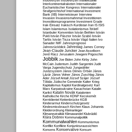
Inslovenzen
Insolvenzen
Intellektuelle
Interkontinentalraketen
Internationaler
Eucharistischer Kongress
Internationaler
Strafgerichtshof
International Investment
Bank (IIB)
Internetsteuer
Interview
Invasion
Invasionsmahnmal
Investitionen
Investitionsprogramme
Investment Grade
Irak-Einsatz
Irakisch-Kurdistan
Iran
IS
ISIS
Israel
Islam
Islamismus
Isolationismus
Istanbuler Konvention
István Bethlen
István
Pukli
István Pásztor
István Szabó
István
Tarlós
István Tisza
István Vágó
Italien
Ivo
Sanader
IWF
Jahresprognose
Jahrestag
Jahresrückblick
James Corney
Jean-Claude Juncker
Jean Asselborn
Jenő Rácz
Jerusalem
Jewgeni Prigoschin
Jobbik
Joe Biden
John Kirby
John
McCain
Judentum
Judith Sargentini
Judit
Varga
Jugendschutz
Jungwähler
Justizsystem
János Dénes Orbán
János
Lázár
János Volner
János Zuschlag
János
Áder
József Antall
József Szájer
József
Tóbiás
Jüdische Gemeinde
Kalter Krieg
Kapitalismus
Kapitol
Kardinalgesetz
Karl
Marx
Karpatoukraine
Kasachstan
Katalin
Katalin Novák
Karikó
Katalonien
Katholische Kirche
KDNP
Kecskemét
Kernklientel
Kettenbrücke
KGB
Kinderarmut
Kinderschutzgesetz
Kindesmissbrauch
Kirchen
Klaus Johannis
Kleiderordnung
Kleinanleger
Klimaneutralität
Klimawandel
Klubrádió
Klára Dobrev
Kommunalpolitik
Kommunalwahlen
Kommunismus
Konflikt
Konflikte
Konjunkturaussichten
Konservative
Konsens
Konsum