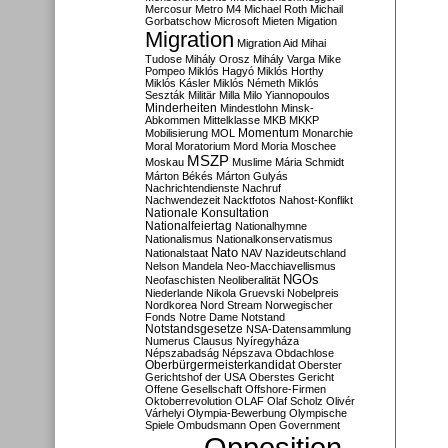
Mercosur
Metro M4
Michael Roth
Michail
Gorbatschow
Microsoft
Mieten
Migation
Migration
Migration Aid
Mihai
Tudose
Mihály Orosz
Mihály Varga
Mike
Pompeo
Miklós Hagyó
Miklós Horthy
Miklós Kásler
Miklós Németh
Miklós
Seszták
Militär
Milla
Milo Yiannopoulos
Minderheiten
Mindestlohn
Minsk-
Abkommen
Mittelklasse
MKB
MKKP
Momentum
Mobilisierung
MOL
Monarchie
Moral
Moratorium
Mord
Moria
Moschee
MSZP
Moskau
Muslime
Mária Schmidt
Márton Békés
Márton Gulyás
Nachrichtendienste
Nachruf
Nachwendezeit
Nacktfotos
Nahost-Konflikt
Nationale Konsultation
Nationalfeiertag
Nationalhymne
Nationalismus
Nationalkonservatismus
Nato
Nationalstaat
NAV
Nazideutschland
Nelson Mandela
Neo-Macchiavellismus
NGOs
Neofaschisten
Neoliberalität
Niederlande
Nikola Gruevski
Nobelpreis
Nordkorea
Nord Stream
Norwegischer
Fonds
Notre Dame
Notstand
Notstandsgesetze
NSA-Datensammlung
Numerus Clausus
Nyíregyháza
Népszabadság
Népszava
Obdachlose
Oberbürgermeisterkandidat
Oberster
Gerichtshof der USA
Oberstes Gericht
Offene Gesellschaft
Offshore-Firmen
Oktoberrevolution
OLAF
Olaf Scholz
Olivér
Várhelyi
Olympia-Bewerbung
Olympische
Spiele
Ombudsmann
Open Government
Opposition