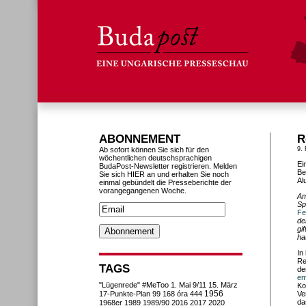
ABONNEMENT
R
Ab sofort können Sie sich für den
9.
wöchentlichen deutschsprachigen
Ei
BudaPost-Newsletter registrieren. Melden
Be
Sie sich HIER an und erhalten Sie noch
Al
einmal gebündelt die Presseberichte der
vorangegangenen Woche.
Am
Sp
Fe
de
gi
ha
In
Re
TAGS
de
em
"Lügenrede"
#MeToo
1. Mai
9/11
15. März
Ko
1956
17-Punkte-Plan
99
168 óra
444
Ve
da
1968er
1989
1989/90
2016
2017
2020