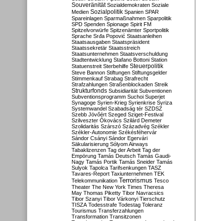
Souveränität
Sozialdemokraten
Soziale
Sozialpolitik
Medien
Spanien
SPAR
Spareinlagen
Sparmaßnahmen
Sparpolitik
SPD
Spenden
Spionage
Spirit FM
Spitzelvorwürfe
Spitzenämter
Sportpolitik
Sprache
Srđa Popović
Staatsanleihen
Staatsausgaben
Staatspräsident
Staatssekretär
Staatsstreich
Staatsunternehmen
Staatsverschuldung
Stadtentwicklung
Stafano Bottoni
Station
Steuerpolitik
Statuenstreit
Sterbehilfe
Steve Bannon
Stiftungen
Stiftungsgelder
Stimmenkauf
Strabag
Strafrecht
Strafzahlungen
Straßenblockaden
Streik
Strukturfonds
Subsidiarität
Subventionen
Subventionsprogramm
Suchoi Superjet
Synagoge
Syrien-Krieg
Syrienkrise
Syriza
Systemwandel
Szabadság tér
SZDSZ
Szebb Jövőért
Szeged
Sziget-Festival
Szilveszter Ókovács
Szilárd Demeter
Szolidaritás
Szárszó
Századvég
Székler
Székler-Autonomie
Székésféhervár
Sándor Csányi
Sándor Egervári
Säkularisierung
Sólyom Airways
Tabaklizenzen
Tag der Arbeit
Tag der
Empörung
Tamás Deutsch
Tamás Gaudi-
Nagy
Tamás Portik
Tamás Sneider
Tamás
Sulyok
Tapolca
Tarifsenkungen
TASZ
Tavares-Report
Taxiunternehmen
TEK
Terrorismus
Telekommunikation
Tesco
Theater
The New York Times
Theresa
May
Thomas Piketty
Tibor Navracsics
Tibor Szanyi
Tibor Várkonyi
Tierschutz
TISZA
Todesstrafe
Todestag
Toleranz
Tourismus
Transferzahlungen
Transformation
Transitzonen