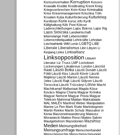
Korruption
Konsumverhalten
Kosovo
Krawalle
Kredite
Kreditrating
Kreml
Krieg
Kriegsverbrechen
Krim-Krise
Kriminalität
Krise
Krisenmanagement
Krisztina Tóth
Kulturkrieg
Kroatien
Kuba
Kulturförderung
Kurdistan
Kurie
kuruc.info
Kyrill
Käfighaltung
Kék Pont
Kötcse
Ladenschließungen
Lajos Bokros
Lajos Rig
Lajos Simicska
Landwirtschaft
lebenslange Haft
Lebensmittel
Lebensmittelqualität
Lehrkräfte
Lehrplan
LGBTQ
Leichtathletik-WM
Lenin
LIBE
Liberale
Liberalismus
Libri
Libyen
Li
Linksallianz
Keqiang
Linke
Linksopposition
Litauen
Literatur
Liz Truss
LMP
Lockdown
Lockerungen
Lokalismus
London
Lánchíd
Rádió
László Botka
László Donáth
László
Földi
László Kiss
László Kövér
László
Majtényi
László Marton
László Nemes
Jeles
László Rajk
László Sólyom
László
Löhne
Toroczkai
László Trócsányi
Macht
Machtkampf
Mafiastaat
Magda Kósa-
Kovács
Magna Charta
Magyar Krónika
Magyar Nemzet
Magyar Posta
Magyar
Telekom
Mahnmal
Maidan
Makkabiade
MAL
MALÉV
Manfred Weber
Manipulation
Marine Le Pen
Mark Rutte
Marktdogmen
Martin Reinke
Martin Schulz
Massaker in
Kenia
Masseneinwanderung
Mateusz
Morawiecki
Matteo Renzi
Matteo Salvini
Mautgebühren
Mazedonien
Mazsihisz
Medien
Meinungsfreiheit
Meinungsumfrage
Menschenhandel
Menschenrechte
Menschenschmuggel