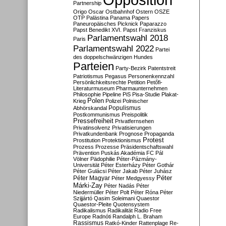
Partnership
Origo
Oscar
Ostbahnhof
Ostern
OSZE
OTP
Palästina
Panama Papers
Paneuropäisches Picknick
Paparazzo
Papst Benedikt XVI.
Papst Franziskus
Parlamentswahl 2018
Paris
Parlamentswahl 2022
Partei
des doppelschwänzigen Hundes
Parteien
Party-Bezirk
Patentstreit
Patriotismus
Pegasus
Personenkennzahl
Persönlichkeitsrechte
Petition
Petőfi-
Literaturmuseum
Pharmaunternehmen
Philosophie
Pipeline
PiS
Pisa-Studie
Plakat-
Polen
Krieg
Polizei
Polnischer
Populismus
Abhörskandal
Postkommunismus
Preispolitik
Pressefreiheit
Privatfernsehen
Privatinsolvenz
Privatisierungen
Privatkundenbank
Prognose
Propaganda
Protest
Prostitution
Protektionismus
Prozess
Prozesse
Präsidentschaftswahl
Prävention
Puskás Akadémia FC
Pál
Völner
Pädophilie
Péter-Pázmány-
Universität
Péter Esterházy
Péter Gothár
Péter Gulácsi
Péter Jakab
Péter Juhász
Péter
Péter Magyar
Péter Medgyessy
Márki-Zay
Péter Nadás
Péter
Niedermüller
Péter Polt
Péter Róna
Péter
Szijjártó
Qasim Soleimani
Quaestor
Quaestor-Pleite
Quotensystem
Radikalismus
Radikalität
Radio Free
Europe
Radnóti
Randalph L. Braham
Rassismus
Ratkó-Kinder
Rattenplage
Re-