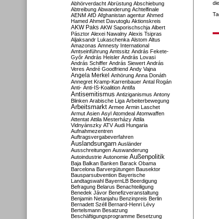
di
Abhörverdacht
Abrüstung
Abschiebung
Abtreibung
Abwanderung
Achtelfinale
Ta
AENM
AfD
Afghanistan
agentur
Ahmed
Hamed
Ahmet Davutoglu
Aktionskreis
AKW Paks
AKW Saporischschja
Albert
Pásztor
Alexei Nawalny
Alexis Tsipras
Aljaksandr Lukaschenka
Alstom
Altus
Amazonas
Amnesty International
Amtseinführung
Amtssitz
András Fekete-
Győr
András Heisler
András Lovasi
András Schiffer
András Siewert
András
Veres
André Goodfriend
Andy Vajna
Angela Merkel
Anhörung
Anna Donáth
Annegret Kramp-Karrenbauer
Antal Rogán
Anti-
Anti-IS-Koalition
Antifa
Antisemitismus
Antiziganismus
Antony
Blinken
Arabische Liga
Arbeiterbewegung
Arbeitsmarkt
Armee
Armin Laschet
Armut
Asien
Asyl
Atomdeal
Atomwaffen
Attentat
Attila Mesterházy
Attila
Vidnyánszky
ATV
Audi Hungaria
Aufnahmezentren
Auftragsvergabeverfahren
Auslandsungarn
Ausländer
Ausschreitungen
Auswanderung
Außenpolitik
Autoindustrie
Autonomie
Baja
Balkan
Banken
Barack Obama
Barcelona
Barvergütungen
Bausektor
Bausparsubvention
Bayerische
Landtagswahl
BayernLB
Beerdigung
Befragung
Belarus
Benachteiligung
Benedek Jávor
Benefizveranstaltung
Benjamin Netanjahu
Benzinpreis
Berlin
Bernadett Széll
Bernard-Henri Lévy
Bertelsmann
Besatzung
Beschäftigungsprogramme
Besetzung