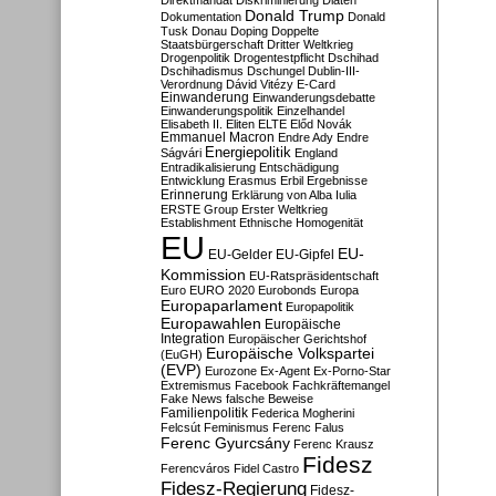
Direktmandat
Diskriminierung
Diäten
Donald Trump
Dokumentation
Donald
Tusk
Donau
Doping
Doppelte
Staatsbürgerschaft
Dritter Weltkrieg
Drogenpolitik
Drogentestpflicht
Dschihad
Dschihadismus
Dschungel
Dublin-III-
Verordnung
Dávid Vitézy
E-Card
Einwanderung
Einwanderungsdebatte
Einwanderungspolitik
Einzelhandel
Elisabeth II.
Eliten
ELTE
Előd Novák
Emmanuel Macron
Endre Ady
Endre
Energiepolitik
Ságvári
England
Entradikalisierung
Entschädigung
Entwicklung
Erasmus
Erbil
Ergebnisse
Erinnerung
Erklärung von Alba Iulia
ERSTE Group
Erster Weltkrieg
Establishment
Ethnische Homogenität
EU
EU-
EU-Gelder
EU-Gipfel
Kommission
EU-Ratspräsidentschaft
Euro
EURO 2020
Eurobonds
Europa
Europaparlament
Europapolitik
Europawahlen
Europäische
Integration
Europäischer Gerichtshof
Europäische Volkspartei
(EuGH)
(EVP)
Eurozone
Ex-Agent
Ex-Porno-Star
Extremismus
Facebook
Fachkräftemangel
Fake News
falsche Beweise
Familienpolitik
Federica Mogherini
Felcsút
Feminismus
Ferenc Falus
Ferenc Gyurcsány
Ferenc Krausz
Fidesz
Ferencváros
Fidel Castro
Fidesz-Regierung
Fidesz-