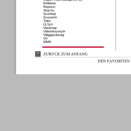
Reflektor
Reposzt
Stop.hu
Szombat
Szuverén
Telex
Új Szó
Vasárnap
Véleményvezér
Világgazdaság
VS
WMN
^
ZURÜ
CK 
ZUM 
ANFANG
DEN 
FAVORITEN 