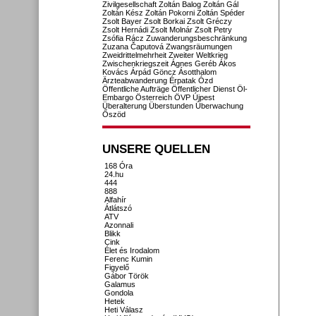
Zivilgesellschaft
Zoltán Balog
Zoltán Gál
Zoltán Kész
Zoltán Pokorni
Zoltán Spéder
Zsolt Bayer
Zsolt Borkai
Zsolt Gréczy
Zsolt Hernádi
Zsolt Molnár
Zsolt Petry
Zsófia Rácz
Zuwanderungsbeschränkung
Zuzana Čaputová
Zwangsräumungen
Zweidrittelmehrheit
Zweiter Weltkrieg
Zwischenkriegszeit
Ágnes Geréb
Ákos
Kovács
Árpád Göncz
Ásotthalom
Ärzteabwanderung
Érpatak
Ózd
Öffentliche Aufträge
Öffentlicher Dienst
Öl-
Embargo
Österreich
ÖVP
Újpest
Überalterung
Überstunden
Überwachung
Őszöd
UNSERE QUELLEN
168 Óra
24.hu
444
888
Alfahír
Átlátszó
ATV
Azonnali
Blikk
Cink
Élet és Irodalom
Ferenc Kumin
Figyelő
Gábor Török
Galamus
Gondola
Hetek
Heti Válasz