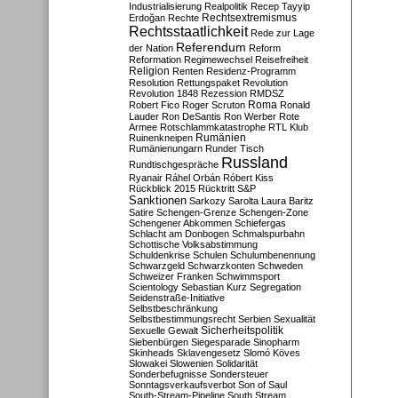
Industrialisierung
Realpolitik
Recep Tayyip
Rechtsextremismus
Erdoğan
Rechte
Rechtsstaatlichkeit
Rede zur Lage
Referendum
der Nation
Reform
Reformation
Regimewechsel
Reisefreiheit
Religion
Renten
Residenz-Programm
Resolution
Rettungspaket
Revolution
Revolution 1848
Rezession
RMDSZ
Roma
Robert Fico
Roger Scruton
Ronald
Lauder
Ron DeSantis
Ron Werber
Rote
Armee
Rotschlammkatastrophe
RTL Klub
Ruinenkneipen
Rumänien
Rumänienungarn
Runder Tisch
Russland
Rundtischgespräche
Ryanair
Ráhel Orbán
Róbert Kiss
Rückblick 2015
Rücktritt
S&P
Sanktionen
Sarkozy
Sarolta Laura Baritz
Satire
Schengen-Grenze
Schengen-Zone
Schengener Abkommen
Schiefergas
Schlacht am Donbogen
Schmalspurbahn
Schottische Volksabstimmung
Schuldenkrise
Schulen
Schulumbenennung
Schwarzgeld
Schwarzkonten
Schweden
Schweizer Franken
Schwimmsport
Scientology
Sebastian Kurz
Segregation
Seidenstraße-Initiative
Selbstbeschränkung
Selbstbestimmungsrecht
Serbien
Sexualität
Sicherheitspolitik
Sexuelle Gewalt
Siebenbürgen
Siegesparade
Sinopharm
Skinheads
Sklavengesetz
Slomó Köves
Slowakei
Slowenien
Solidarität
Sonderbefugnisse
Sondersteuer
Sonntagsverkaufsverbot
Son of Saul
South-Stream-Pipeline
South Stream