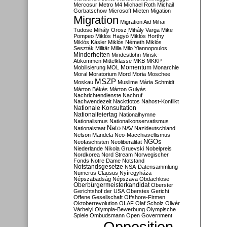
Mercosur
Metro M4
Michael Roth
Michail
Gorbatschow
Microsoft
Mieten
Migation
Migration
Migration Aid
Mihai
Tudose
Mihály Orosz
Mihály Varga
Mike
Pompeo
Miklós Hagyó
Miklós Horthy
Miklós Kásler
Miklós Németh
Miklós
Seszták
Militär
Milla
Milo Yiannopoulos
Minderheiten
Mindestlohn
Minsk-
Abkommen
Mittelklasse
MKB
MKKP
Momentum
Mobilisierung
MOL
Monarchie
Moral
Moratorium
Mord
Moria
Moschee
MSZP
Moskau
Muslime
Mária Schmidt
Márton Békés
Márton Gulyás
Nachrichtendienste
Nachruf
Nachwendezeit
Nacktfotos
Nahost-Konflikt
Nationale Konsultation
Nationalfeiertag
Nationalhymne
Nationalismus
Nationalkonservatismus
Nato
Nationalstaat
NAV
Nazideutschland
Nelson Mandela
Neo-Macchiavellismus
NGOs
Neofaschisten
Neoliberalität
Niederlande
Nikola Gruevski
Nobelpreis
Nordkorea
Nord Stream
Norwegischer
Fonds
Notre Dame
Notstand
Notstandsgesetze
NSA-Datensammlung
Numerus Clausus
Nyíregyháza
Népszabadság
Népszava
Obdachlose
Oberbürgermeisterkandidat
Oberster
Gerichtshof der USA
Oberstes Gericht
Offene Gesellschaft
Offshore-Firmen
Oktoberrevolution
OLAF
Olaf Scholz
Olivér
Várhelyi
Olympia-Bewerbung
Olympische
Spiele
Ombudsmann
Open Government
Opposition