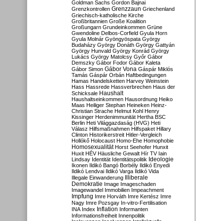
Goldman Sachs
Gordon Bajnai
Grenzzaun
Grenzkontrollen
Griechenland
Griechisch-katholische Kirche
Großbritannien
Große Koalition
Großungarn
Grundeinkommen
Grüne
Gwendoline Delbos-Corfield
Gyula Horn
Gyula Molnár
Gyöngyöspata
György
Budaházy
György Donáth
György Gattyán
György Hunvald
György Konrád
György
Lukács
György Matolcsy
Győr
Gábor
Demszky
Gábor Fodor
Gábor Kaleta
Gábor Vona
Gábor Simon
Gáspár Miklós
Tamás
Gáspár Orbán
Haftbedingungen
Hamas
Handelsketten
Harvey Weinstein
Hass
Hassrede
Hassverbrechen
Haus der
Haushalt
Schicksale
Haushaltseinkommen
Hausordnung
Heiko
Maas
Heiliger Stephan
Heineken
Heinz-
Christian Strache
Helmut Kohl
Henry
Kissinger
Herdenimmunität
Hertha BSC
Berlin
Heti Világgazdaság (HVG)
Heti
Válasz
Hilfsmaßnahmen
Hilfspaket
Hillary
Clinton
Historikerstreit
Hitler-Vergleich
Hollókő
Holocaust
Homo-Ehe
Homophobie
Homosexualität
Horst Seehofer
Hunxit
Huxit
HÉV
Häusliche Gewalt
Hír TV
Iain
Lindsay
Identität
Identitätspolitik
Ideologie
Ikonen
Ildikó Bangó Borbély
Ildikó Enyedi
Ildikó Lendvai
Ildikó Varga
Ildikó Vida
Illiberale
Illegale Einwanderung
Demokratie
Image
Imageschaden
Imagewandel
Immobilien
Impeachment
Impfung
Imre Horváth
Imre Kertész
Imre
Nagy
Imre Pozsgay
In-vitro-Fertilisation
Inflation
INA
Index
Informanten
Informationsfreiheit
Innenpolitik