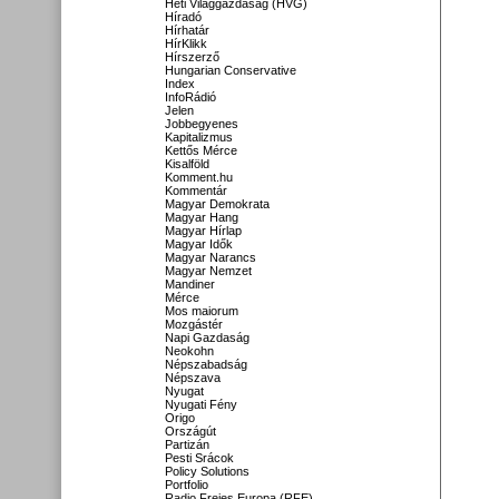
Heti Világgazdaság (HVG)
Híradó
Hírhatár
HírKlikk
Hírszerző
Hungarian Conservative
Index
InfoRádió
Jelen
Jobbegyenes
Kapitalizmus
Kettős Mérce
Kisalföld
Komment.hu
Kommentár
Magyar Demokrata
Magyar Hang
Magyar Hírlap
Magyar Idők
Magyar Narancs
Magyar Nemzet
Mandiner
Mérce
Mos maiorum
Mozgástér
Napi Gazdaság
Neokohn
Népszabadság
Népszava
Nyugat
Nyugati Fény
Origo
Országút
Partizán
Pesti Srácok
Policy Solutions
Portfolio
Radio Freies Europa (RFE)