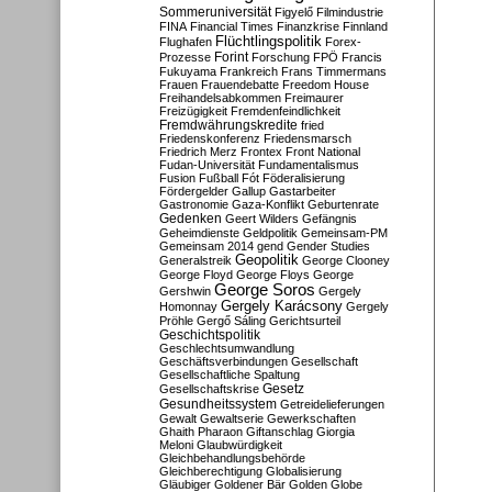
Sommeruniversität
Figyelő
Filmindustrie
FINA
Financial Times
Finanzkrise
Finnland
Flüchtlingspolitik
Flughafen
Forex-
Forint
Prozesse
Forschung
FPÖ
Francis
Fukuyama
Frankreich
Frans Timmermans
Frauen
Frauendebatte
Freedom House
Freihandelsabkommen
Freimaurer
Freizügigkeit
Fremdenfeindlichkeit
Fremdwährungskredite
fried
Friedenskonferenz
Friedensmarsch
Friedrich Merz
Frontex
Front National
Fudan-Universität
Fundamentalismus
Fusion
Fußball
Fót
Föderalisierung
Fördergelder
Gallup
Gastarbeiter
Gastronomie
Gaza-Konflikt
Geburtenrate
Gedenken
Geert Wilders
Gefängnis
Geheimdienste
Geldpolitik
Gemeinsam-PM
Gemeinsam 2014
gend
Gender Studies
Geopolitik
Generalstreik
George Clooney
George Floyd
George Floys
George
George Soros
Gershwin
Gergely
Gergely Karácsony
Homonnay
Gergely
Pröhle
Gergő Sáling
Gerichtsurteil
Geschichtspolitik
Geschlechtsumwandlung
Geschäftsverbindungen
Gesellschaft
Gesellschaftliche Spaltung
Gesetz
Gesellschaftskrise
Gesundheitssystem
Getreidelieferungen
Gewalt
Gewaltserie
Gewerkschaften
Ghaith Pharaon
Giftanschlag
Giorgia
Meloni
Glaubwürdigkeit
Gleichbehandlungsbehörde
Gleichberechtigung
Globalisierung
Gläubiger
Goldener Bär
Golden Globe