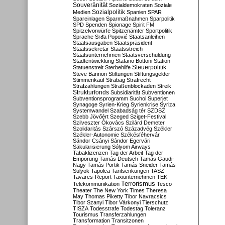
Souveränität
Sozialdemokraten
Soziale
Sozialpolitik
Medien
Spanien
SPAR
Spareinlagen
Sparmaßnahmen
Sparpolitik
SPD
Spenden
Spionage
Spirit FM
Spitzelvorwürfe
Spitzenämter
Sportpolitik
Sprache
Srđa Popović
Staatsanleihen
Staatsausgaben
Staatspräsident
Staatssekretär
Staatsstreich
Staatsunternehmen
Staatsverschuldung
Stadtentwicklung
Stafano Bottoni
Station
Steuerpolitik
Statuenstreit
Sterbehilfe
Steve Bannon
Stiftungen
Stiftungsgelder
Stimmenkauf
Strabag
Strafrecht
Strafzahlungen
Straßenblockaden
Streik
Strukturfonds
Subsidiarität
Subventionen
Subventionsprogramm
Suchoi Superjet
Synagoge
Syrien-Krieg
Syrienkrise
Syriza
Systemwandel
Szabadság tér
SZDSZ
Szebb Jövőért
Szeged
Sziget-Festival
Szilveszter Ókovács
Szilárd Demeter
Szolidaritás
Szárszó
Századvég
Székler
Székler-Autonomie
Székésféhervár
Sándor Csányi
Sándor Egervári
Säkularisierung
Sólyom Airways
Tabaklizenzen
Tag der Arbeit
Tag der
Empörung
Tamás Deutsch
Tamás Gaudi-
Nagy
Tamás Portik
Tamás Sneider
Tamás
Sulyok
Tapolca
Tarifsenkungen
TASZ
Tavares-Report
Taxiunternehmen
TEK
Terrorismus
Telekommunikation
Tesco
Theater
The New York Times
Theresa
May
Thomas Piketty
Tibor Navracsics
Tibor Szanyi
Tibor Várkonyi
Tierschutz
TISZA
Todesstrafe
Todestag
Toleranz
Tourismus
Transferzahlungen
Transformation
Transitzonen