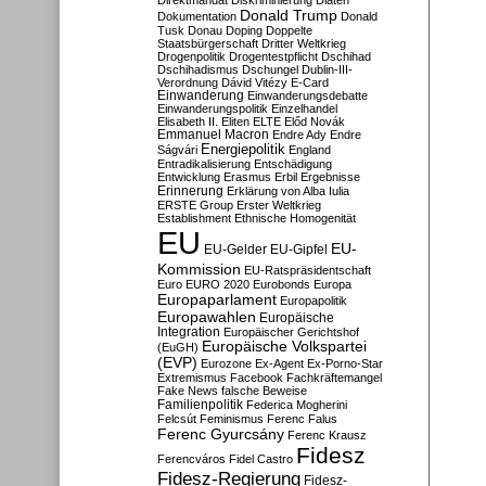
Direktmandat
Diskriminierung
Diäten
Donald Trump
Dokumentation
Donald
Tusk
Donau
Doping
Doppelte
Staatsbürgerschaft
Dritter Weltkrieg
Drogenpolitik
Drogentestpflicht
Dschihad
Dschihadismus
Dschungel
Dublin-III-
Verordnung
Dávid Vitézy
E-Card
Einwanderung
Einwanderungsdebatte
Einwanderungspolitik
Einzelhandel
Elisabeth II.
Eliten
ELTE
Előd Novák
Emmanuel Macron
Endre Ady
Endre
Energiepolitik
Ságvári
England
Entradikalisierung
Entschädigung
Entwicklung
Erasmus
Erbil
Ergebnisse
Erinnerung
Erklärung von Alba Iulia
ERSTE Group
Erster Weltkrieg
Establishment
Ethnische Homogenität
EU
EU-
EU-Gelder
EU-Gipfel
Kommission
EU-Ratspräsidentschaft
Euro
EURO 2020
Eurobonds
Europa
Europaparlament
Europapolitik
Europawahlen
Europäische
Integration
Europäischer Gerichtshof
Europäische Volkspartei
(EuGH)
(EVP)
Eurozone
Ex-Agent
Ex-Porno-Star
Extremismus
Facebook
Fachkräftemangel
Fake News
falsche Beweise
Familienpolitik
Federica Mogherini
Felcsút
Feminismus
Ferenc Falus
Ferenc Gyurcsány
Ferenc Krausz
Fidesz
Ferencváros
Fidel Castro
Fidesz-Regierung
Fidesz-