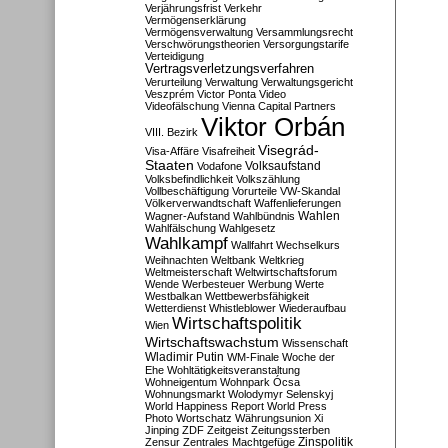
Verjährungsfrist
Verkehr
Vermögenserklärung
Vermögensverwaltung
Versammlungsrecht
Verschwörungstheorien
Versorgungstarife
Verteidigung
Vertragsverletzungsverfahren
Verurteilung
Verwaltung
Verwaltungsgericht
Veszprém
Victor Ponta
Video
Videofälschung
Vienna Capital Partners
Viktor Orbán
VIII. Bezirk
Visegrád-
Visa-Affäre
Visafreiheit
Staaten
Vodafone
Volksaufstand
Volksbefindlichkeit
Volkszählung
Vollbeschäftigung
Vorurteile
VW-Skandal
Völkerverwandtschaft
Waffenlieferungen
Wahlen
Wagner-Aufstand
Wahlbündnis
Wahlfälschung
Wahlgesetz
Wahlkampf
Wallfahrt
Wechselkurs
Weihnachten
Weltbank
Weltkrieg
Weltmeisterschaft
Weltwirtschaftsforum
Wende
Werbesteuer
Werbung
Werte
Westbalkan
Wettbewerbsfähigkeit
Wetterdienst
Whistleblower
Wiederaufbau
Wirtschaftspolitik
Wien
Wirtschaftswachstum
Wissenschaft
Wladimir Putin
WM-Finale
Woche der
Ehe
Wohltätigkeitsveranstaltung
Wohneigentum
Wohnpark Ócsa
Wohnungsmarkt
Wolodymyr Selenskyj
World Happiness Report
World Press
Photo
Wortschatz
Währungsunion
Xi
Jinping
ZDF
Zeitgeist
Zeitungssterben
Zensur
Zentrales Machtgefüge
Zinspolitik