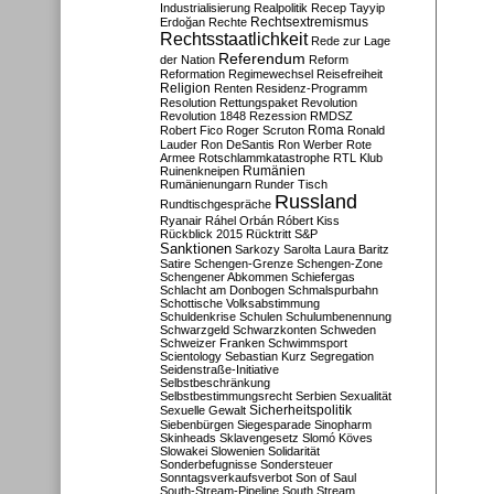
Industrialisierung
Realpolitik
Recep Tayyip
Rechtsextremismus
Erdoğan
Rechte
Rechtsstaatlichkeit
Rede zur Lage
Referendum
der Nation
Reform
Reformation
Regimewechsel
Reisefreiheit
Religion
Renten
Residenz-Programm
Resolution
Rettungspaket
Revolution
Revolution 1848
Rezession
RMDSZ
Roma
Robert Fico
Roger Scruton
Ronald
Lauder
Ron DeSantis
Ron Werber
Rote
Armee
Rotschlammkatastrophe
RTL Klub
Ruinenkneipen
Rumänien
Rumänienungarn
Runder Tisch
Russland
Rundtischgespräche
Ryanair
Ráhel Orbán
Róbert Kiss
Rückblick 2015
Rücktritt
S&P
Sanktionen
Sarkozy
Sarolta Laura Baritz
Satire
Schengen-Grenze
Schengen-Zone
Schengener Abkommen
Schiefergas
Schlacht am Donbogen
Schmalspurbahn
Schottische Volksabstimmung
Schuldenkrise
Schulen
Schulumbenennung
Schwarzgeld
Schwarzkonten
Schweden
Schweizer Franken
Schwimmsport
Scientology
Sebastian Kurz
Segregation
Seidenstraße-Initiative
Selbstbeschränkung
Selbstbestimmungsrecht
Serbien
Sexualität
Sicherheitspolitik
Sexuelle Gewalt
Siebenbürgen
Siegesparade
Sinopharm
Skinheads
Sklavengesetz
Slomó Köves
Slowakei
Slowenien
Solidarität
Sonderbefugnisse
Sondersteuer
Sonntagsverkaufsverbot
Son of Saul
South-Stream-Pipeline
South Stream