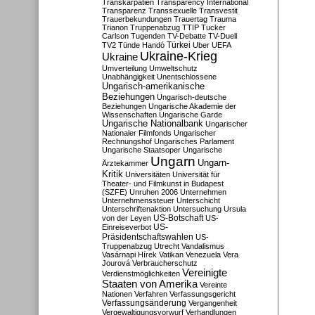
Transkarpatien
Transparency International
Transparenz
Transsexuelle
Transvestit
Trauerbekundungen
Trauertag
Trauma
Trianon
Truppenabzug
TTIP
Tucker
Carlson
Tugenden
TV-Debatte
TV-Duell
Türkei
TV2
Tünde Handó
Uber
UEFA
Ukraine-Krieg
Ukraine
Umverteilung
Umweltschutz
Unabhängigkeit
Unentschlossene
Ungarisch-amerikanische
Beziehungen
Ungarisch-deutsche
Beziehungen
Ungarische Akademie der
Wissenschaften
Ungarische Garde
Ungarische Nationalbank
Ungarischer
Nationaler Filmfonds
Ungarischer
Rechnungshof
Ungarisches Parlament
Ungarische Staatsoper
Ungarische
Ungarn
Ungarn-
Ärztekammer
Kritik
Universitäten
Universität für
Theater- und Filmkunst in Budapest
(SZFE)
Unruhen 2006
Unternehmen
Unternehmenssteuer
Unterschicht
Unterschriftenaktion
Untersuchung
Ursula
US-Botschaft
von der Leyen
US-
US-
Einreiseverbot
Präsidentschaftswahlen
US-
Truppenabzug
Utrecht
Vandalismus
Vasárnapi Hírek
Vatikan
Venezuela
Vera
Jourová
Verbraucherschutz
Vereinigte
Verdienstmöglichkeiten
Staaten von Amerika
Vereinte
Nationen
Verfahren
Verfassungsgericht
Verfassungsänderung
Vergangenheit
Vergewaltigungsvorwurf
Verhandlungen