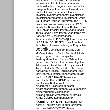
Inslovenzen
Insolvenzen
Intellektuelle
Interkontinentalraketen
Internationaler
Eucharistischer Kongress
Internationaler
Strafgerichtshof
International Investment
Bank (IIB)
Internetsteuer
Interview
Invasion
Invasionsmahnmal
Investitionen
Investitionsprogramme
Investment Grade
Irak-Einsatz
Irakisch-Kurdistan
Iran
IS
ISIS
Israel
Islam
Islamismus
Isolationismus
Istanbuler Konvention
István Bethlen
István
Pukli
István Pásztor
István Szabó
István
Tarlós
István Tisza
István Vágó
Italien
Ivo
Sanader
IWF
Jahresprognose
Jahrestag
Jahresrückblick
James Corney
Jean-Claude Juncker
Jean Asselborn
Jenő Rácz
Jerusalem
Jewgeni Prigoschin
Jobbik
Joe Biden
John Kirby
John
McCain
Judentum
Judith Sargentini
Judit
Varga
Jugendschutz
Jungwähler
Justizsystem
János Dénes Orbán
János
Lázár
János Volner
János Zuschlag
János
Áder
József Antall
József Szájer
József
Tóbiás
Jüdische Gemeinde
Kalter Krieg
Kapitalismus
Kapitol
Kardinalgesetz
Karl
Marx
Karpatoukraine
Kasachstan
Katalin
Katalin Novák
Karikó
Katalonien
Katholische Kirche
KDNP
Kecskemét
Kernklientel
Kettenbrücke
KGB
Kinderarmut
Kinderschutzgesetz
Kindesmissbrauch
Kirchen
Klaus Johannis
Kleiderordnung
Kleinanleger
Klimaneutralität
Klimawandel
Klubrádió
Klára Dobrev
Kommunalpolitik
Kommunalwahlen
Kommunismus
Konflikt
Konflikte
Konjunkturaussichten
Konservative
Konsens
Konsum