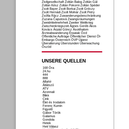
Zivilgesellschaft
Zoltán Balog
Zoltán Gál
Zoltán Kész
Zoltán Pokorni
Zoltán Spéder
Zsolt Bayer
Zsolt Borkai
Zsolt Gréczy
Zsolt Hernádi
Zsolt Molnár
Zsolt Petry
Zsófia Rácz
Zuwanderungsbeschränkung
Zuzana Čaputová
Zwangsräumungen
Zweidrittelmehrheit
Zweiter Weltkrieg
Zwischenkriegszeit
Ágnes Geréb
Ákos
Kovács
Árpád Göncz
Ásotthalom
Ärzteabwanderung
Érpatak
Ózd
Öffentliche Aufträge
Öffentlicher Dienst
Öl-
Embargo
Österreich
ÖVP
Újpest
Überalterung
Überstunden
Überwachung
Őszöd
UNSERE QUELLEN
168 Óra
24.hu
444
888
Alfahír
Átlátszó
ATV
Azonnali
Blikk
Cink
Élet és Irodalom
Ferenc Kumin
Figyelő
Gábor Török
Galamus
Gondola
Hetek
Heti Válasz