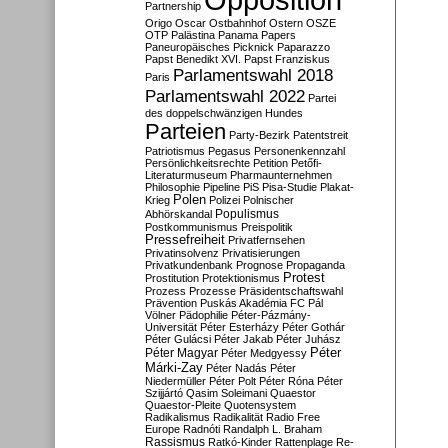
Partnership
Origo
Oscar
Ostbahnhof
Ostern
OSZE
OTP
Palästina
Panama Papers
Paneuropäisches Picknick
Paparazzo
Papst Benedikt XVI.
Papst Franziskus
Parlamentswahl 2018
Paris
Parlamentswahl 2022
Partei
des doppelschwänzigen Hundes
Parteien
Party-Bezirk
Patentstreit
Patriotismus
Pegasus
Personenkennzahl
Persönlichkeitsrechte
Petition
Petőfi-
Literaturmuseum
Pharmaunternehmen
Philosophie
Pipeline
PiS
Pisa-Studie
Plakat-
Polen
Krieg
Polizei
Polnischer
Populismus
Abhörskandal
Postkommunismus
Preispolitik
Pressefreiheit
Privatfernsehen
Privatinsolvenz
Privatisierungen
Privatkundenbank
Prognose
Propaganda
Protest
Prostitution
Protektionismus
Prozess
Prozesse
Präsidentschaftswahl
Prävention
Puskás Akadémia FC
Pál
Völner
Pädophilie
Péter-Pázmány-
Universität
Péter Esterházy
Péter Gothár
Péter Gulácsi
Péter Jakab
Péter Juhász
Péter
Péter Magyar
Péter Medgyessy
Márki-Zay
Péter Nadás
Péter
Niedermüller
Péter Polt
Péter Róna
Péter
Szijjártó
Qasim Soleimani
Quaestor
Quaestor-Pleite
Quotensystem
Radikalismus
Radikalität
Radio Free
Europe
Radnóti
Randalph L. Braham
Rassismus
Ratkó-Kinder
Rattenplage
Re-