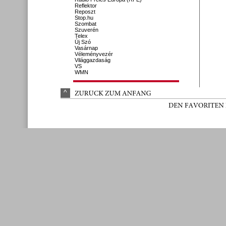
Reflektor
Reposzt
Stop.hu
Szombat
Szuverén
Telex
Új Szó
Vasárnap
Véleményvezér
Világgazdaság
VS
WMN
^
ZURÜ
CK 
ZUM 
ANFANG
DEN 
FAVORITEN 