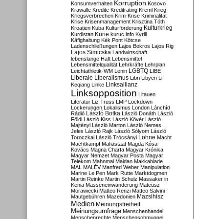
Korruption
Konsumverhalten
Kosovo
Krawalle
Kredite
Kreditrating
Kreml
Krieg
Kriegsverbrechen
Krim-Krise
Kriminalität
Krise
Krisenmanagement
Krisztina Tóth
Kulturkrieg
Kroatien
Kuba
Kulturförderung
Kurdistan
Kurie
kuruc.info
Kyrill
Käfighaltung
Kék Pont
Kötcse
Ladenschließungen
Lajos Bokros
Lajos Rig
Lajos Simicska
Landwirtschaft
lebenslange Haft
Lebensmittel
Lebensmittelqualität
Lehrkräfte
Lehrplan
LGBTQ
Leichtathletik-WM
Lenin
LIBE
Liberale
Liberalismus
Libri
Libyen
Li
Linksallianz
Keqiang
Linke
Linksopposition
Litauen
Literatur
Liz Truss
LMP
Lockdown
Lockerungen
Lokalismus
London
Lánchíd
Rádió
László Botka
László Donáth
László
Földi
László Kiss
László Kövér
László
Majtényi
László Marton
László Nemes
Jeles
László Rajk
László Sólyom
László
Löhne
Toroczkai
László Trócsányi
Macht
Machtkampf
Mafiastaat
Magda Kósa-
Kovács
Magna Charta
Magyar Krónika
Magyar Nemzet
Magyar Posta
Magyar
Telekom
Mahnmal
Maidan
Makkabiade
MAL
MALÉV
Manfred Weber
Manipulation
Marine Le Pen
Mark Rutte
Marktdogmen
Martin Reinke
Martin Schulz
Massaker in
Kenia
Masseneinwanderung
Mateusz
Morawiecki
Matteo Renzi
Matteo Salvini
Mautgebühren
Mazedonien
Mazsihisz
Medien
Meinungsfreiheit
Meinungsumfrage
Menschenhandel
Menschenrechte
Menschenschmuggel