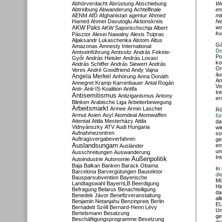
Abhörverdacht
Abrüstung
Abschiebung
We
Abtreibung
Abwanderung
Achtelfinale
en
AENM
AfD
Afghanistan
agentur
Ahmed
mi
Hamed
Ahmet Davutoglu
Aktionskreis
Ne
AKW Paks
wo
AKW Saporischschja
Albert
ku
Pásztor
Alexei Nawalny
Alexis Tsipras
Aljaksandr Lukaschenka
Alstom
Altus
Gá
Amazonas
Amnesty International
Do
Amtseinführung
Amtssitz
András Fekete-
Po
Győr
András Heisler
András Lovasi
ko
András Schiffer
András Siewert
András
Or
Veres
André Goodfriend
Andy Vajna
äu
Angela Merkel
Anhörung
Anna Donáth
An
Annegret Kramp-Karrenbauer
Antal Rogán
Vi
Anti-
Anti-IS-Koalition
Antifa
In
Antisemitismus
Antiziganismus
Antony
er
Blinken
Arabische Liga
Arbeiterbewegung
Arbeitsmarkt
Armee
Armin Laschet
Ró
Armut
Asien
Asyl
Atomdeal
Atomwaffen
fü
Attentat
Attila Mesterházy
Attila
da
Vidnyánszky
ATV
Audi Hungaria
wi
Aufnahmezentren
so
Auftragsvergabeverfahren
ge
Auslandsungarn
en
Ausländer
un
Ausschreitungen
Auswanderung
In
Außenpolitik
Autoindustrie
Autonomie
Baja
Balkan
Banken
Barack Obama
In
Barcelona
Barvergütungen
Bausektor
di
Bausparsubvention
Bayerische
Mö
Landtagswahl
BayernLB
Beerdigung
Hi
Befragung
Belarus
Benachteiligung
da
Benedek Jávor
Benefizveranstaltung
al
Benjamin Netanjahu
Benzinpreis
Berlin
EU
Bernadett Széll
Bernard-Henri Lévy
Un
Bertelsmann
Besatzung
ge
Beschäftigungsprogramme
Besetzung