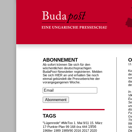
ABONNEMENT
O
Ab sofort können Sie sich für den
13
wöchentlichen deutschsprachigen
Ko
BudaPost-Newsletter registrieren. Melden
de
Sie sich HIER an und erhalten Sie noch
so
einmal gebündelt die Presseberichte der
da
vorangegangenen Woche.
de
In
Vi
Eu
Se
un
dü
Fo
TAGS
Ge
Th
"Lügenrede"
#MeToo
1. Mai
9/11
15. März
We
1956
17-Punkte-Plan
99
168 óra
444
Ve
1968er
1989
1989/90
2016
2017
2020
Di