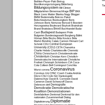
dü
Bethlen-Peyer-Pakt
Betrug
Bevölkerungsrückgang
Bilderberg
Ta
Bildungssystem
Bill Clinton
BIP
Billigdarlehen
Binnennachfrage
BKK
Black Lives Matter
Blanka Nagy
Blogger
BMW
Bodenmafia
Bokros-Paket
Bolschewismus
Bootsunglück
Boris
Johnson
Boris Nemzow
Borsod 6
Bosnien-
Herzegowina
Boulevard
Boykott
Braindrain
Brexit
Brand
Bratislava
Buchhandel
Buda-
Budapest
Cash
Budapest Pride
Bulgarien
Bundestagswahl
Burgberg
Bálint
Hóman
Béla Biszku
Béla Kovács
Béla
Markó
Bündnis
Calais
Cannon Hinnant
Carl
Central European
Schmitt
CDU
University (CEU)
CETA
Chanukka
Charlie Hebdo
Charlottesville
Chemnitz
China
Christchurch
Christdemokratie
Christentum
Christian Kern
Christlich-
Demokratische Internationale
Christliche
Freiheit
Christoph Schönborn
CIA
Coca-
Cola
Colleen Bell
Comingout
Conchita
Coronavirus
Wurst
corona
Corvinus-Uni
CPAC
Crash
Csaba András
Dézsi
CSU
Csíki Sör
Dankesgeld
Datenschutz
David B. Cornstein
David
Cameron
David Schwezoff
Davos
Demografie
Debrecen
defi
Demokratie
Demokratische
Koalition
Demonstrationen
Denkfabriken
Denkmal
Denkmal für den
nationalen Zusammenhalt
Dialog
Diplomatie
Digitalisierung